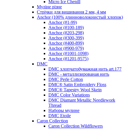
Micro Ice Chenill
Муліне різне
Стрічки для вишивання 2 мм, 4 мм
Anchor (100% длинноволокнистый хлопок)
Anchor (#1-99)
Anchor (#100-189)
Anchor (#203-298)
Anchor (#300-399)
Anchor (#400-899)
Anchor (#900-979)
Anchor (#1001-1098)
Anchor (#1201-9575)
DMC
DMC хлопчатобумажная нить art.177
DMC - металлизированая нить
DMC Perle Cotton
DMC® Satin Embroidery Floss
DMC® Tapestry Wool Skein
DMC Color Variations
DMC Diamant Metallic Needlework
Thread
Наборы мулине
DMC Etoile
Caron Collection
Caron Collection Wildflowers