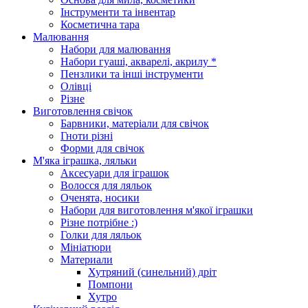
Інструменти та інвентар
Косметична тара
Малювання
Набори для малювання
Набори гуаші, акварелі, акрилу *
Пензлики та інші інструменти
Олівці
Різне
Виготовлення свічок
Барвники, матеріали для свічок
Гноти різні
Форми для свічок
М'яка іграшка, ляльки
Аксесуари для іграшок
Волосся для ляльок
Оченята, носики
Набори для виготовлення м'якої іграшки
Різне потрібне :)
Голки для ляльок
Мініатюри
Материали
Хутряний (синельний) дріт
Помпони
Хутро