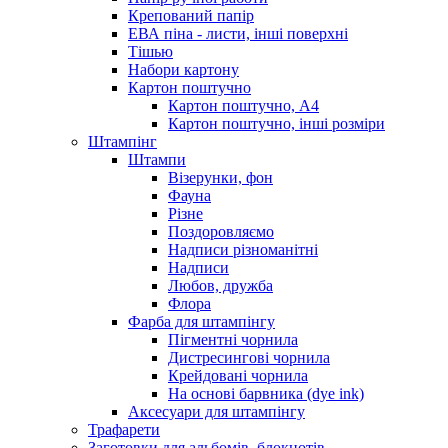
Крепований папір
ЕВА піна - листи, інші поверхні
Тішью
Набори картону
Картон поштучно
Картон поштучно, А4
Картон поштучно, інші розміри
Штампінг
Штампи
Візерунки, фон
Фауна
Різне
Поздоровляємо
Надписи різноманітні
Надписи
Любов, дружба
Флора
Фарба для штампінгу
Пігментні чорнила
Дистресингові чорнила
Крейдовані чорнила
На основі барвника (dye ink)
Аксесуари для штампінгу
Трафарети
Заготовки для альбомів, блокнотів