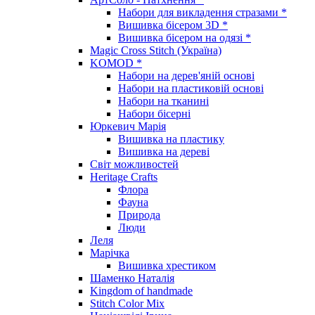
Набори для викладення стразами *
Вишивка бісером 3D *
Вишивка бісером на одязі *
Magic Cross Stitch (Україна)
KOMOD *
Набори на дерев'яній основі
Набори на пластиковій основі
Набори на тканині
Набори бісерні
Юркевич Марія
Вишивка на пластику
Вишивка на дереві
Світ можливостей
Heritage Crafts
Флора
Фауна
Природа
Люди
Леля
Марічка
Вишивка хрестиком
Шаменко Наталія
Kingdom of handmade
Stitch Color Mix