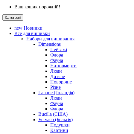
Ваш кошик порожній!
Категорії
new
Новинки
Все для вишивки
Набори для вишивання
Dimensions
Пейзажі
Флора
Фауна
Натюрморти
Люди
Дитяче
Новорічне
Різне
Lanarte (Голандія)
Люди
Фауна
Флора
Bucilla (США)
Vervaco (Бельгія)
Подушки
Картини