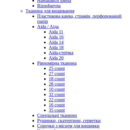
Наніашвілі Ірина
Riznobarvna
Тканина для вишивання
Пластикова канва, страмін, перфорований
папір
Aida / Аіда
Aida 11
Aida 16
Aida 14
Aida 18
Aida-стрічка
Aida 20
Рівномірна тканина
25 count
27 count
18 count
28 count
10 count
32 count
22 count
16 count
35 count
Спеціальні тканини
Рушники, скатертини, серветки
Сорочки з місцем для вишивки