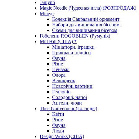
Janlynn
Magic Needle (Чудесная игла) (РОЗПРОДАЖ)
Міледі
Колекція Сакральний орнамент
Набори для вишивання бісером
Схеми для вишивання бісером
Гобелени ROGOBLEN (Румунія)
Mill Hill (США) *
Мініатюри, іграшки
Прикраси, підвіси
Фауна
Різне
Пейзажі
Флора
Великдень
Новорічні картини
Гелловін
Солодощі, напої
Ангели, люди
Thea Gouverneur (Голандія)
Квіти
Різне
Фауна
Люди
Design Works (США)