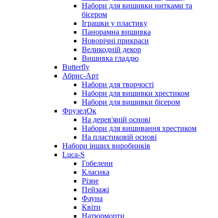
Набори для вишивки нитками та
бісером
Іграшки у пластику
Панорамна вишивка
Новорічні прикраси
Великодній декор
Вишивка гладдю
Butterfly
Абрис-Арт
Набори для творчості
Набори для вишивки хрестиком
Набори для вишивки бісером
ФрузелОк
На дерев'яній основі
Набори для вишивання хрестиком
На пластиковій основі
Набори інших виробників
Luca-S
Гобелени
Класика
Різне
Пейзажі
Фауна
Квіти
Натюрморти