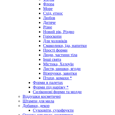
Флора
Море
Схід, етнос
Любов
Дитяче
Різне
Новий рік, Різдво
Гороскопи
Для чоловіків
Смаколики, їда, напитки
Прості форми
Люди, частини тіла
Інші свята
Містика, Хелоуїн
Листя, шишки, ягоди
Візерунки, завитки
Птахи, комахи *
Форми в палетах
Форми під нарізку *
Силіконові форми та молди
Віддушки косметичні
Штампи для мила
Добавки, декор
Сухоцвіти, сухофрукти
Основа для мила, косметики