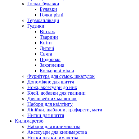
Голки, булавки
Булавки
Голки різні
Термоаплікації
Гудзики
Вінтаж
Тварини
Квіти
Дитячі
Свята
Подорожі
Захоплення
Кольорові мікси
Фурнітура для сумок, шкатулок
Допоміжне для шиття
Ножі, аксесуари до них
Клей, добавки для тканини
Для швейних машинок
Набори для квілтінгу
Лінійки, шаблони, трафарети, мати
Нитки для шиття
Килимарство
Набори для килимарства
Аксесуари для килимарства
Нитки для килимарства