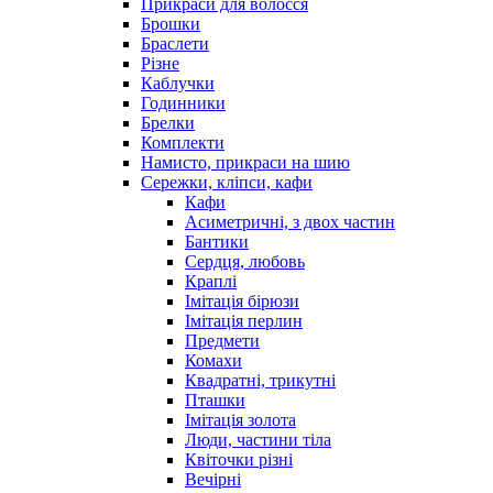
Прикраси для волосся
Брошки
Браслети
Різне
Каблучки
Годинники
Брелки
Комплекти
Намисто, прикраси на шию
Сережки, кліпси, кафи
Кафи
Асиметричні, з двох частин
Бантики
Сердця, любовь
Краплі
Імітація бірюзи
Імітація перлин
Предмети
Комахи
Квадратні, трикутні
Пташки
Імітація золота
Люди, частини тіла
Квіточки різні
Вечірні