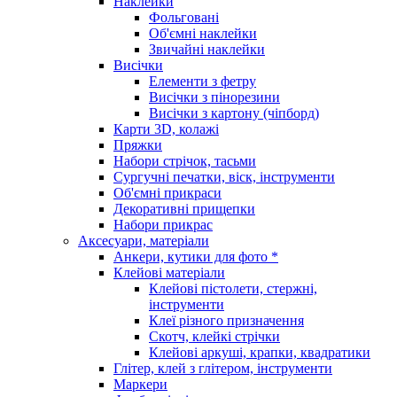
Наклейки
Фольговані
Об'ємні наклейки
Звичайні наклейки
Висічки
Елементи з фетру
Висічки з пінорезини
Висічки з картону (чіпборд)
Карти 3D, колажі
Пряжки
Набори стрічок, тасьми
Сургучні печатки, віск, інструменти
Об'ємні прикраси
Декоративні прищепки
Набори прикрас
Аксесуари, матеріали
Анкери, кутики для фото *
Клейові матеріали
Клейові пістолети, стержні,
інструменти
Клеї різного призначення
Скотч, клейкі стрічки
Клейові аркуші, крапки, квадратики
Глітер, клей з глітером, інструменти
Маркери