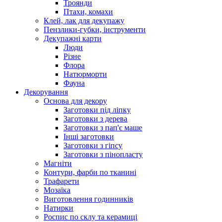
Троянди
Птахи, комахи
Клей, лак для декупажу
Пензлики-губки, інструменти
Декупажні карти
Люди
Різне
Флора
Натюрморти
Фауна
Декорування
Основа для декору
Заготовки під ліпку
Заготовки з дерева
Заготовки з пап'є маше
Інші заготовки
Заготовки з гіпсу
Заготовки з пінопласту
Магніти
Контури, фарби по тканині
Трафарети
Мозаїка
Виготовлення годинників
Натирки
Роспис по склу та керамиці