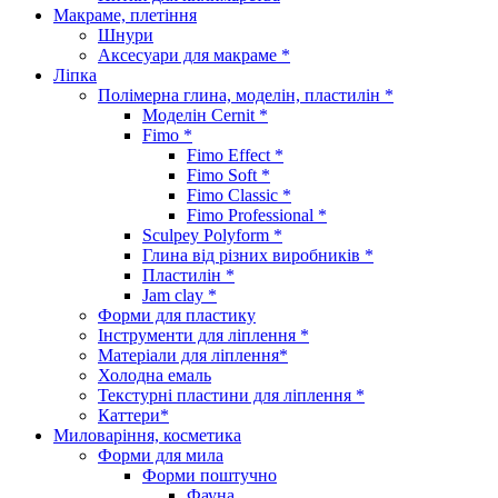
Макраме, плетіння
Шнури
Аксесуари для макраме *
Ліпка
Полімерна глина, моделін, пластилін *
Моделін Cernit *
Fimo *
Fimo Effect *
Fimo Soft *
Fimo Classic *
Fimo Professional *
Sculpey Polyform *
Глина від різних виробників *
Пластилін *
Jam clay *
Форми для пластику
Інструменти для ліплення *
Матеріали для ліплення*
Холодна емаль
Текстурні пластини для ліплення *
Каттери*
Миловаріння, косметика
Форми для мила
Форми поштучно
Фауна