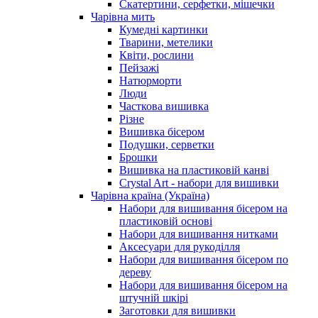
Скатертини, серфетки, мішечки
Чарiвна мить
Кумедні картинки
Тварини, метелики
Квіти, рослини
Пейзажі
Натюрморти
Люди
Часткова вишивка
Різне
Вишивка бісером
Подушки, серветки
Брошки
Вишивка на пластиковій канві
Crystal Art - набори для вишивки
Чарівна країна (Україна)
Набори для вишивання бісером на
пластиковій основі
Набори для вишивання нитками
Аксесуари для рукоділля
Набори для вишивання бісером по
дереву
Набори для вишивання бісером на
штучній шкірі
Заготовки для вишивки