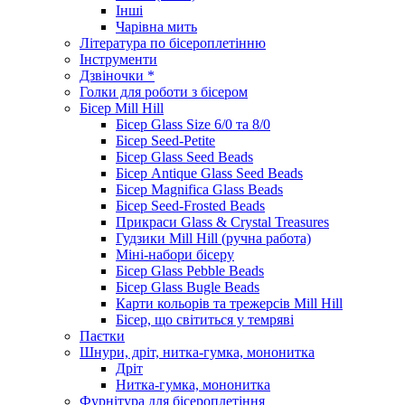
Інші
Чарівна мить
Література по бісероплетінню
Інструменти
Дзвіночки *
Голки для роботи з бісером
Бісер Mill Hill
Бісер Glass Size 6/0 та 8/0
Бісер Seed-Petite
Бісер Glass Seed Beads
Бісер Antique Glass Seed Beads
Бісер Magnifica Glass Beads
Бісер Seed-Frosted Beads
Прикраси Glass & Crystal Treasures
Гудзики Mill Hill (ручна работа)
Міні-набори бісеру
Бісер Glass Pebble Beads
Бісер Glass Bugle Beads
Карти кольорів та трежерсів Mill Hill
Бісер, що світиться у темряві
Паєтки
Шнури, дріт, нитка-гумка, мононитка
Дріт
Нитка-гумка, мононитка
Фурнітура для бісероплетіння