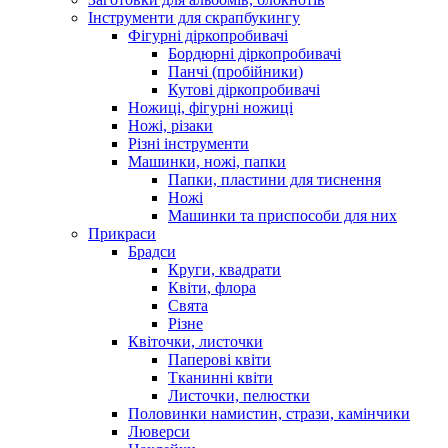
Інструменти для скрапбукингу
Фігурні діркопробивачі
Бордюрні діркопробивачі
Панчі (пробійники)
Кутові діркопробивачі
Ножиці, фігурні ножиці
Ножі, різаки
Різні інструменти
Машинки, ножі, папки
Папки, пластини для тиснення
Ножі
Машинки та приспособи для них
Прикраси
Брадси
Круги, квадрати
Квіти, флора
Свята
Різне
Квіточки, листочки
Паперові квіти
Тканинні квіти
Листочки, пелюстки
Половинки намистин, стрази, камінчики
Люверси