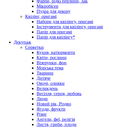
Фарби, рідкі перлини, лак
Мікробісер
Пудра для декору
Квілінг, оригамі
Набори для квілінгу, оригамі
Інструменти для квілінгу, оригамі
Папір для оригамі
Папір для квілінгу*
Декупаж
Серветки
Кухня, натюрморти
Квіти, рослини
Візерунки, фон
Морська тема
Тварини
Дитяче
Овочі, оливки
Великдень
Весілля, серця, любовь
Люди
Новий рік, Різдво
Ягоди, фрукти
Різне
Ангели, феї, релігія
Листя, гриби, плоди