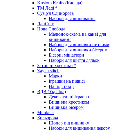
Kustom Krafts (Канада)
ТМ Леді *
Сузір'я Єдинорога
Набори для вишивання
ЛанСвіт
Нова Слобода
Малюнок-схема на канві для
вишивання
Набори для вишивки нитками
Набори для вишивки бісером
Бісерні мініатюри
Набори для шиття ляльок
Затишні хрестики *
Zayka stitch
Марки
Іграшки на підвісі
На підставці
ВДВ (Україна)
Декоративні іграшки
Вишивка хрестиком
Вишивка бісером
Mirabilia
Кольорова
Шопер під вишивку
Набори для вишивання декору