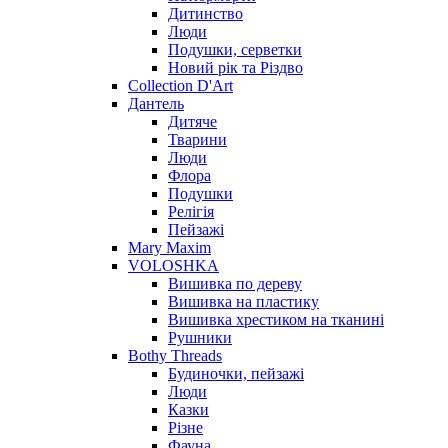
Дитинство
Люди
Подушки, серветки
Новий рік та Різдво
Collection D'Art
Дантель
Дитяче
Тварини
Люди
Флора
Подушки
Релігія
Пейзажі
Mary Maxim
VOLOSHKA
Вишивка по дереву
Вишивка на пластику
Вишивка хрестиком на тканині
Рушники
Bothy Threads
Будиночки, пейзажі
Люди
Казки
Різне
Фауна