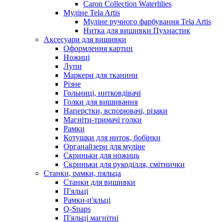
Caron Collection Waterlilies
Муліне Tela Artis
Муліне ручного фарбування Tela Artis
Нитка для вишивки Пухнастик
Аксесуари для вишивки
Оформлення картин
Ножиці
Лупи
Маркери для тканини
Різне
Гольниці, нитковдівачі
Голки для вишивання
Наперстки, вспорювачі, різаки
Магніти-тримачі голки
Рамки
Котушки для ниток, бобінки
Органайзери для муліне
Скриньки для ножиць
Скриньки для рукоділля, смітнички
Станки, рамки, пяльца
Станки для вишивки
П'яльці
Рамки-п'яльці
Q-Snaps
П'яльці магнітні