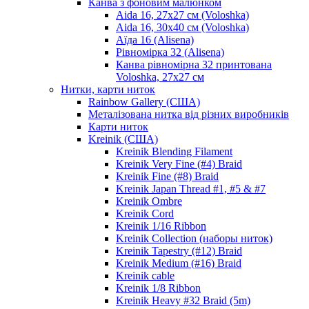
Канва з фоновим малюнком
Aida 16, 27х27 см (Voloshka)
Aida 16, 30х40 см (Voloshka)
Аїда 16 (Alisena)
Рівномірка 32 (Alisena)
Канва рівномірна 32 принтована
Voloshka, 27х27 см
Нитки, карти ниток
Rainbow Gallery (США)
Металізована нитка від різних виробників
Карти ниток
Kreinik (США)
Kreinik Blending Filament
Kreinik Very Fine (#4) Braid
Kreinik Fine (#8) Braid
Kreinik Japan Thread #1, #5 & #7
Kreinik Ombre
Kreinik Cord
Kreinik 1/16 Ribbon
Kreinik Collection (наборы ниток)
Kreinik Tapestry (#12) Braid
Kreinik Medium (#16) Braid
Kreinik cable
Kreinik 1/8 Ribbon
Kreinik Heavy #32 Braid (5m)