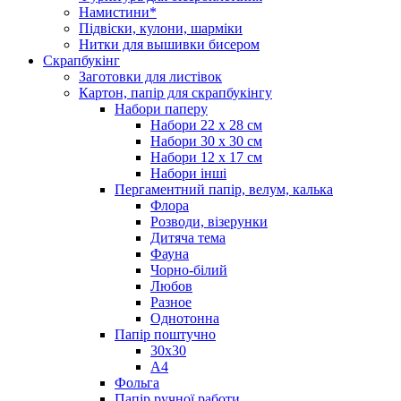
Намистини*
Підвіски, кулони, шарміки
Нитки для вышивки бисером
Скрапбукінг
Заготовки для листівок
Картон, папір для скрапбукінгу
Набори паперу
Набори 22 х 28 см
Набори 30 х 30 см
Набори 12 х 17 см
Набори інші
Пергаментний папір, велум, калька
Флора
Розводи, візерунки
Дитяча тема
Фауна
Чорно-білий
Любов
Разное
Однотонна
Папір поштучно
30х30
А4
Фольга
Папір ручної работи