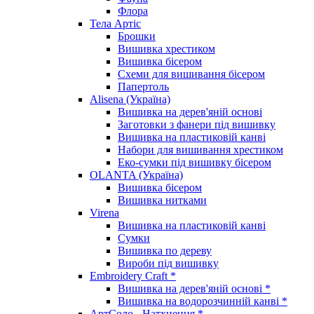
Флора
Тела Артіс
Брошки
Вишивка хрестиком
Вишивка бісером
Схеми для вишивання бісером
Папертоль
Alisena (Україна)
Вишивка на дерев'яній основі
Заготовки з фанери під вишивку
Вишивка на пластиковій канві
Набори для вишивання хрестиком
Еко-сумки під вишивку бісером
OLANTA (Україна)
Вишивка бісером
Вишивка нитками
Virena
Вишивка на пластиковій канві
Сумки
Вишивка по дереву
Вироби під вишивку
Embroidery Craft *
Вишивка на дерев'яній основі *
Вишивка на водорозчинній канві *
АртСоло - Натхнення *