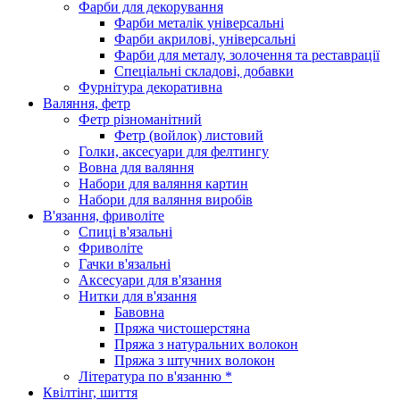
Фарби для декорування
Фарби металік універсальні
Фарби акрилові, універсальні
Фарби для металу, золочення та реставрації
Спеціальні складові, добавки
Фурнітура декоративна
Валяння, фетр
Фетр різноманітний
Фетр (войлок) листовий
Голки, аксесуари для фелтингу
Вовна для валяння
Набори для валяння картин
Набори для валяння виробів
В'язання, фриволіте
Спиці в'язальні
Фриволіте
Гачки в'язальні
Аксесуари для в'язання
Нитки для в'язання
Бавовна
Пряжа чистошерстяна
Пряжа з натуральних волокон
Пряжа з штучних волокон
Література по в'язанню *
Квілтінг, шиття