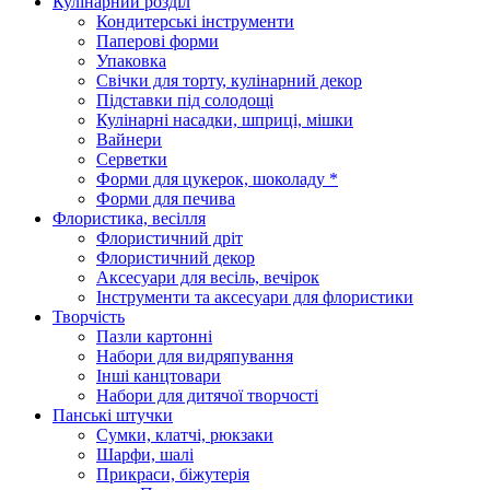
Кулінарний розділ
Кондитерські інструменти
Паперові форми
Упаковка
Свічки для торту, кулінарний декор
Підставки під солодощі
Кулінарні насадки, шприці, мішки
Вайнери
Серветки
Форми для цукерок, шоколаду *
Форми для печива
Флористика, весілля
Флористичний дріт
Флористичний декор
Аксесуари для весіль, вечірок
Інструменти та аксесуари для флористики
Творчість
Пазли картонні
Набори для видряпування
Інші канцтовари
Набори для дитячої творчості
Панські штучки
Сумки, клатчі, рюкзаки
Шарфи, шалі
Прикраси, біжутерія