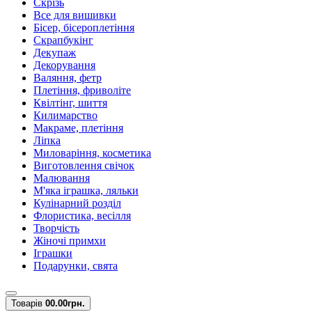
Скрізь
Все для вишивки
Бісер, бісероплетіння
Скрапбукінг
Декупаж
Декорування
Валяння, фетр
Плетіння, фриволіте
Квілтінг, шиття
Килимарство
Макраме, плетіння
Ліпка
Миловаріння, косметика
Виготовлення свічок
Малювання
М'яка іграшка, ляльки
Кулінарний розділ
Флористика, весілля
Творчість
Жіночі примхи
Іграшки
Подарунки, свята
Товарів
0
0.00грн.