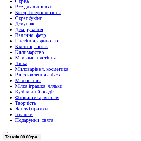
Скрізь
Все для вишивки
Бісер, бісероплетіння
Скрапбукінг
Декупаж
Декорування
Валяння, фетр
Плетіння, фриволіте
Квілтінг, шиття
Килимарство
Макраме, плетіння
Ліпка
Миловаріння, косметика
Виготовлення свічок
Малювання
М'яка іграшка, ляльки
Кулінарний розділ
Флористика, весілля
Творчість
Жіночі примхи
Іграшки
Подарунки, свята
Товарів
0
0.00грн.