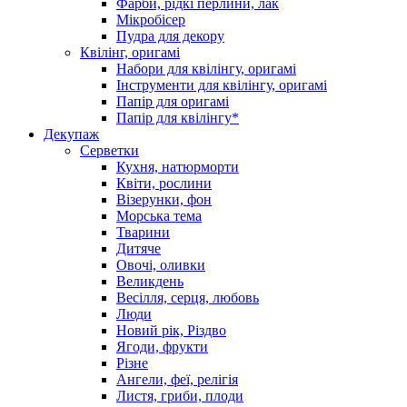
Фарби, рідкі перлини, лак
Мікробісер
Пудра для декору
Квілінг, оригамі
Набори для квілінгу, оригамі
Інструменти для квілінгу, оригамі
Папір для оригамі
Папір для квілінгу*
Декупаж
Серветки
Кухня, натюрморти
Квіти, рослини
Візерунки, фон
Морська тема
Тварини
Дитяче
Овочі, оливки
Великдень
Весілля, серця, любовь
Люди
Новий рік, Різдво
Ягоди, фрукти
Різне
Ангели, феї, релігія
Листя, гриби, плоди