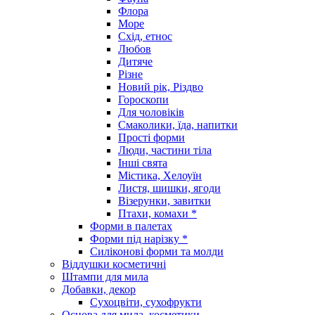
Флора
Море
Схід, етнос
Любов
Дитяче
Різне
Новий рік, Різдво
Гороскопи
Для чоловіків
Смаколики, їда, напитки
Прості форми
Люди, частини тіла
Інші свята
Містика, Хелоуїн
Листя, шишки, ягоди
Візерунки, завитки
Птахи, комахи *
Форми в палетах
Форми під нарізку *
Силіконові форми та молди
Віддушки косметичні
Штампи для мила
Добавки, декор
Сухоцвіти, сухофрукти
Основа для мила, косметики