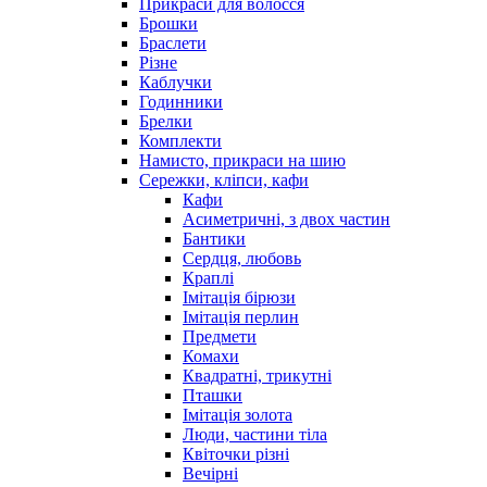
Прикраси для волосся
Брошки
Браслети
Різне
Каблучки
Годинники
Брелки
Комплекти
Намисто, прикраси на шию
Сережки, кліпси, кафи
Кафи
Асиметричні, з двох частин
Бантики
Сердця, любовь
Краплі
Імітація бірюзи
Імітація перлин
Предмети
Комахи
Квадратні, трикутні
Пташки
Імітація золота
Люди, частини тіла
Квіточки різні
Вечірні