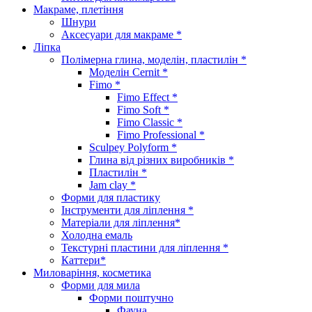
Макраме, плетіння
Шнури
Аксесуари для макраме *
Ліпка
Полімерна глина, моделін, пластилін *
Моделін Cernit *
Fimo *
Fimo Effect *
Fimo Soft *
Fimo Classic *
Fimo Professional *
Sculpey Polyform *
Глина від різних виробників *
Пластилін *
Jam clay *
Форми для пластику
Інструменти для ліплення *
Матеріали для ліплення*
Холодна емаль
Текстурні пластини для ліплення *
Каттери*
Миловаріння, косметика
Форми для мила
Форми поштучно
Фауна