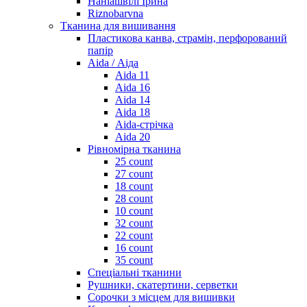
Наніашвілі Ірина
Riznobarvna
Тканина для вишивання
Пластикова канва, страмін, перфорований
папір
Aida / Аіда
Aida 11
Aida 16
Aida 14
Aida 18
Aida-стрічка
Aida 20
Рівномірна тканина
25 count
27 count
18 count
28 count
10 count
32 count
22 count
16 count
35 count
Спеціальні тканини
Рушники, скатертини, серветки
Сорочки з місцем для вишивки