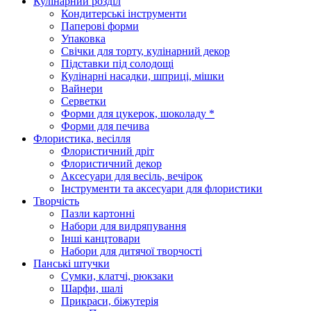
Кулінарний розділ
Кондитерські інструменти
Паперові форми
Упаковка
Свічки для торту, кулінарний декор
Підставки під солодощі
Кулінарні насадки, шприці, мішки
Вайнери
Серветки
Форми для цукерок, шоколаду *
Форми для печива
Флористика, весілля
Флористичний дріт
Флористичний декор
Аксесуари для весіль, вечірок
Інструменти та аксесуари для флористики
Творчість
Пазли картонні
Набори для видряпування
Інші канцтовари
Набори для дитячої творчості
Панські штучки
Сумки, клатчі, рюкзаки
Шарфи, шалі
Прикраси, біжутерія