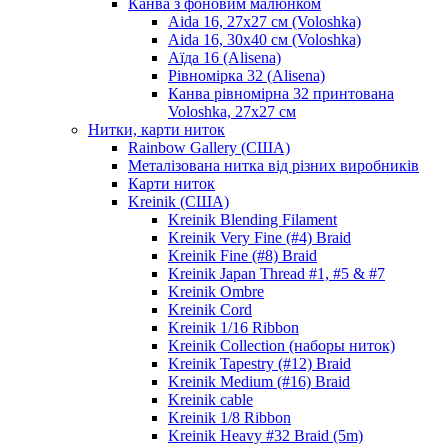
Канва з фоновим малюнком
Aida 16, 27х27 см (Voloshka)
Aida 16, 30х40 см (Voloshka)
Аїда 16 (Alisena)
Рівномірка 32 (Alisena)
Канва рівномірна 32 принтована
Voloshka, 27х27 см
Нитки, карти ниток
Rainbow Gallery (США)
Металізована нитка від різних виробників
Карти ниток
Kreinik (США)
Kreinik Blending Filament
Kreinik Very Fine (#4) Braid
Kreinik Fine (#8) Braid
Kreinik Japan Thread #1, #5 & #7
Kreinik Ombre
Kreinik Cord
Kreinik 1/16 Ribbon
Kreinik Collection (наборы ниток)
Kreinik Tapestry (#12) Braid
Kreinik Medium (#16) Braid
Kreinik cable
Kreinik 1/8 Ribbon
Kreinik Heavy #32 Braid (5m)