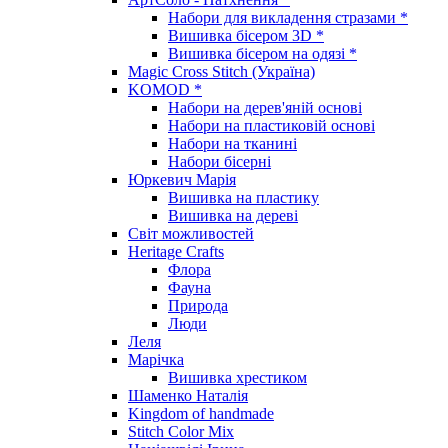
Набори для викладення стразами *
Вишивка бісером 3D *
Вишивка бісером на одязі *
Magic Cross Stitch (Україна)
KOMOD *
Набори на дерев'яній основі
Набори на пластиковій основі
Набори на тканині
Набори бісерні
Юркевич Марія
Вишивка на пластику
Вишивка на дереві
Світ можливостей
Heritage Crafts
Флора
Фауна
Природа
Люди
Леля
Марічка
Вишивка хрестиком
Шаменко Наталія
Kingdom of handmade
Stitch Color Mix