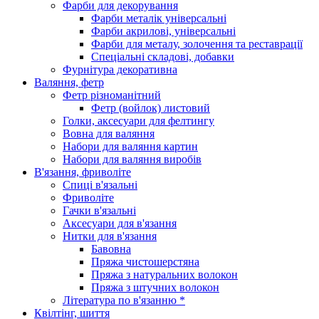
Фарби для декорування
Фарби металік універсальні
Фарби акрилові, універсальні
Фарби для металу, золочення та реставрації
Спеціальні складові, добавки
Фурнітура декоративна
Валяння, фетр
Фетр різноманітний
Фетр (войлок) листовий
Голки, аксесуари для фелтингу
Вовна для валяння
Набори для валяння картин
Набори для валяння виробів
В'язання, фриволіте
Спиці в'язальні
Фриволіте
Гачки в'язальні
Аксесуари для в'язання
Нитки для в'язання
Бавовна
Пряжа чистошерстяна
Пряжа з натуральних волокон
Пряжа з штучних волокон
Література по в'язанню *
Квілтінг, шиття