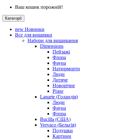
Ваш кошик порожній!
Категорії
new
Новинки
Все для вишивки
Набори для вишивання
Dimensions
Пейзажі
Флора
Фауна
Натюрморти
Люди
Дитяче
Новорічне
Різне
Lanarte (Голандія)
Люди
Фауна
Флора
Bucilla (США)
Vervaco (Бельгія)
Подушки
Картини