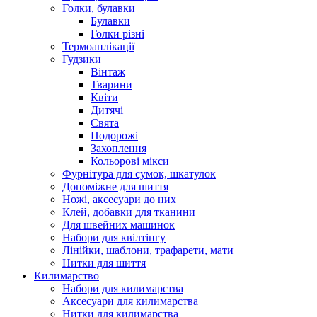
Голки, булавки
Булавки
Голки різні
Термоаплікації
Гудзики
Вінтаж
Тварини
Квіти
Дитячі
Свята
Подорожі
Захоплення
Кольорові мікси
Фурнітура для сумок, шкатулок
Допоміжне для шиття
Ножі, аксесуари до них
Клей, добавки для тканини
Для швейних машинок
Набори для квілтінгу
Лінійки, шаблони, трафарети, мати
Нитки для шиття
Килимарство
Набори для килимарства
Аксесуари для килимарства
Нитки для килимарства