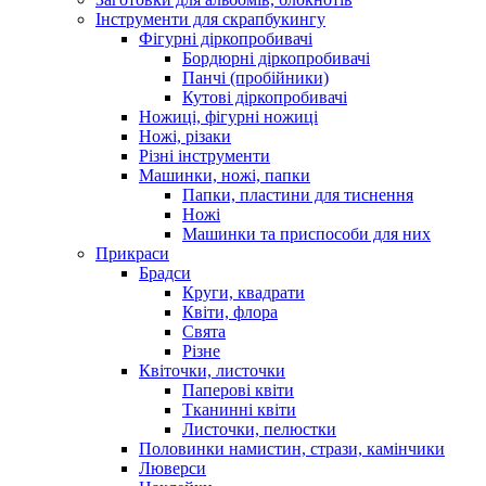
Інструменти для скрапбукингу
Фігурні діркопробивачі
Бордюрні діркопробивачі
Панчі (пробійники)
Кутові діркопробивачі
Ножиці, фігурні ножиці
Ножі, різаки
Різні інструменти
Машинки, ножі, папки
Папки, пластини для тиснення
Ножі
Машинки та приспособи для них
Прикраси
Брадси
Круги, квадрати
Квіти, флора
Свята
Різне
Квіточки, листочки
Паперові квіти
Тканинні квіти
Листочки, пелюстки
Половинки намистин, стрази, камінчики
Люверси