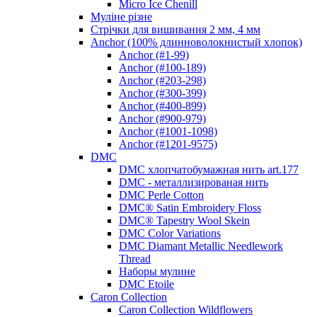
Micro Ice Chenill
Муліне різне
Стрічки для вишивання 2 мм, 4 мм
Anchor (100% длинноволокнистый хлопок)
Anchor (#1-99)
Anchor (#100-189)
Anchor (#203-298)
Anchor (#300-399)
Anchor (#400-899)
Anchor (#900-979)
Anchor (#1001-1098)
Anchor (#1201-9575)
DMC
DMC хлопчатобумажная нить art.177
DMC - металлизированая нить
DMC Perle Cotton
DMC® Satin Embroidery Floss
DMC® Tapestry Wool Skein
DMC Color Variations
DMC Diamant Metallic Needlework
Thread
Наборы мулине
DMC Etoile
Caron Collection
Caron Collection Wildflowers