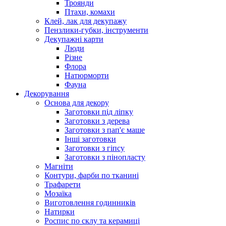
Троянди
Птахи, комахи
Клей, лак для декупажу
Пензлики-губки, інструменти
Декупажні карти
Люди
Різне
Флора
Натюрморти
Фауна
Декорування
Основа для декору
Заготовки під ліпку
Заготовки з дерева
Заготовки з пап'є маше
Інші заготовки
Заготовки з гіпсу
Заготовки з пінопласту
Магніти
Контури, фарби по тканині
Трафарети
Мозаїка
Виготовлення годинників
Натирки
Роспис по склу та керамиці