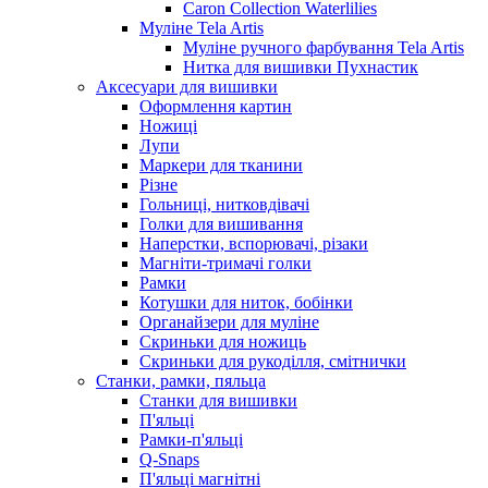
Caron Collection Waterlilies
Муліне Tela Artis
Муліне ручного фарбування Tela Artis
Нитка для вишивки Пухнастик
Аксесуари для вишивки
Оформлення картин
Ножиці
Лупи
Маркери для тканини
Різне
Гольниці, нитковдівачі
Голки для вишивання
Наперстки, вспорювачі, різаки
Магніти-тримачі голки
Рамки
Котушки для ниток, бобінки
Органайзери для муліне
Скриньки для ножиць
Скриньки для рукоділля, смітнички
Станки, рамки, пяльца
Станки для вишивки
П'яльці
Рамки-п'яльці
Q-Snaps
П'яльці магнітні