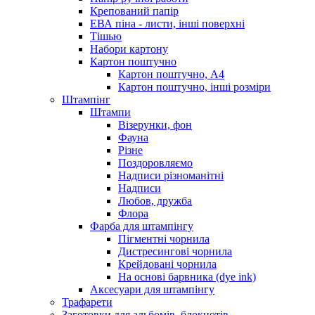
Крепований папір
ЕВА піна - листи, інші поверхні
Тішью
Набори картону
Картон поштучно
Картон поштучно, А4
Картон поштучно, інші розміри
Штампінг
Штампи
Візерунки, фон
Фауна
Різне
Поздоровляємо
Надписи різноманітні
Надписи
Любов, дружба
Флора
Фарба для штампінгу
Пігментні чорнила
Дистресингові чорнила
Крейдовані чорнила
На основі барвника (dye ink)
Аксесуари для штампінгу
Трафарети
Заготовки для альбомів, блокнотів