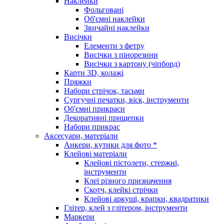
Наклейки
Фольговані
Об'ємні наклейки
Звичайні наклейки
Висічки
Елементи з фетру
Висічки з пінорезини
Висічки з картону (чіпборд)
Карти 3D, колажі
Пряжки
Набори стрічок, тасьми
Сургучні печатки, віск, інструменти
Об'ємні прикраси
Декоративні прищепки
Набори прикрас
Аксесуари, матеріали
Анкери, кутики для фото *
Клейові матеріали
Клейові пістолети, стержні,
інструменти
Клеї різного призначення
Скотч, клейкі стрічки
Клейові аркуші, крапки, квадратики
Глітер, клей з глітером, інструменти
Маркери