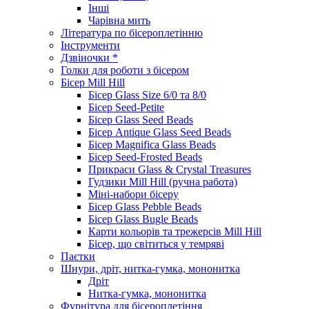
Інші
Чарівна мить
Література по бісероплетінню
Інструменти
Дзвіночки *
Голки для роботи з бісером
Бісер Mill Hill
Бісер Glass Size 6/0 та 8/0
Бісер Seed-Petite
Бісер Glass Seed Beads
Бісер Antique Glass Seed Beads
Бісер Magnifica Glass Beads
Бісер Seed-Frosted Beads
Прикраси Glass & Crystal Treasures
Гудзики Mill Hill (ручна работа)
Міні-набори бісеру
Бісер Glass Pebble Beads
Бісер Glass Bugle Beads
Карти кольорів та трежерсів Mill Hill
Бісер, що світиться у темряві
Паєтки
Шнури, дріт, нитка-гумка, мононитка
Дріт
Нитка-гумка, мононитка
Фурнітура для бісероплетіння