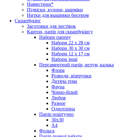
Намистини*
Підвіски, кулони, шарміки
Нитки для вышивки бисером
Скрапбукінг
Заготовки для листівок
Картон, папір для скрапбукінгу
Набори паперу
Набори 22 х 28 см
Набори 30 х 30 см
Набори 12 х 17 см
Набори інші
Пергаментний папір, велум, калька
Флора
Розводи, візерунки
Дитяча тема
Фауна
Чорно-білий
Любов
Разное
Однотонна
Папір поштучно
30х30
А4
Фольга
Папір ручної работи