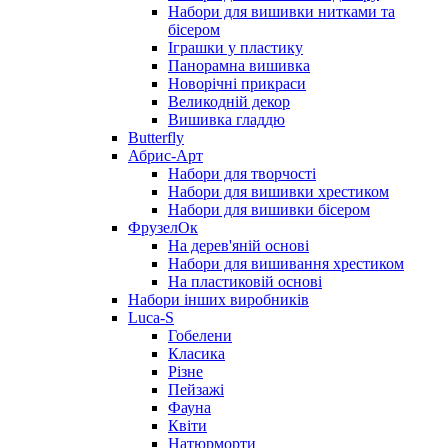
Набори для вишивки нитками та
бісером
Іграшки у пластику
Панорамна вишивка
Новорічні прикраси
Великодній декор
Вишивка гладдю
Butterfly
Абрис-Арт
Набори для творчості
Набори для вишивки хрестиком
Набори для вишивки бісером
ФрузелОк
На дерев'яній основі
Набори для вишивання хрестиком
На пластиковій основі
Набори інших виробників
Luca-S
Гобелени
Класика
Різне
Пейзажі
Фауна
Квіти
Натюрморти