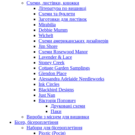
Схеми, листівки, книжки
Література по вишивці
Схеми та буклети
Заготовки для листівок
Mirabilia
Debbie Mumm
Wichelt
Схеми американських дизайнерів
Jim Shore
Cхеми Rosewood Manor
Lavender & Lace
Stoney Creek
Cottage Garden Samplings
Glendon Place
Alessandra Adelaide Needleworks
Ink Circles
Blackbird Designs
Just Nan
Вікторія Попович
Друковані схеми
Паки
Вироби з місцем для вишивки
Бісер, бісероплетіння
Набори для бісероплетіння
Ріоліс (Росія)