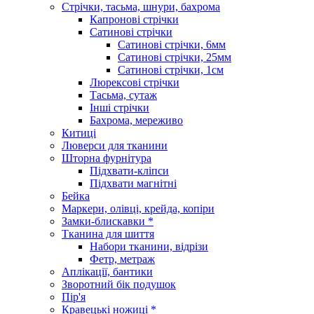
Стрічки, тасьма, шнури, бахрома
Капронові стрічки
Сатинові стрічки
Сатинові стрічки, 6мм
Сатинові стрічки, 25мм
Сатинові стрічки, 1см
Люрексові стрічки
Тасьма, сутаж
Інші стрічки
Бахрома, мереживо
Китиці
Люверси для тканини
Шторна фурнітура
Підхвати-кліпси
Підхвати магнітні
Бейка
Маркери, олівці, крейда, копіри
Замки-блискавки *
Тканина для шиття
Набори тканини, відрізи
Фетр, метраж
Аплікації, бантики
Зворотний бік подушок
Пір'я
Кравецькі ножиці *