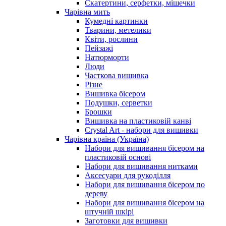
Скатертини, серфетки, мішечки
Чарiвна мить
Кумедні картинки
Тварини, метелики
Квіти, рослини
Пейзажі
Натюрморти
Люди
Часткова вишивка
Різне
Вишивка бісером
Подушки, серветки
Брошки
Вишивка на пластиковій канві
Crystal Art - набори для вишивки
Чарівна країна (Україна)
Набори для вишивання бісером на
пластиковій основі
Набори для вишивання нитками
Аксесуари для рукоділля
Набори для вишивання бісером по
дереву
Набори для вишивання бісером на
штучній шкірі
Заготовки для вишивки