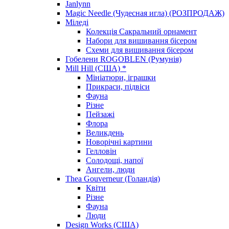
Janlynn
Magic Needle (Чудесная игла) (РОЗПРОДАЖ)
Міледі
Колекція Сакральний орнамент
Набори для вишивання бісером
Схеми для вишивання бісером
Гобелени ROGOBLEN (Румунія)
Mill Hill (США) *
Мініатюри, іграшки
Прикраси, підвіси
Фауна
Різне
Пейзажі
Флора
Великдень
Новорічні картини
Гелловін
Солодощі, напої
Ангели, люди
Thea Gouverneur (Голандія)
Квіти
Різне
Фауна
Люди
Design Works (США)