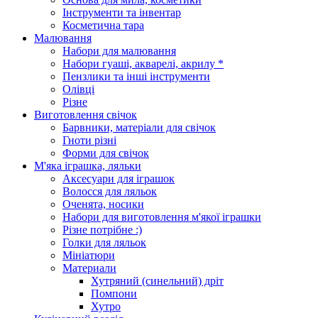
Інструменти та інвентар
Косметична тара
Малювання
Набори для малювання
Набори гуаші, акварелі, акрилу *
Пензлики та інші інструменти
Олівці
Різне
Виготовлення свічок
Барвники, матеріали для свічок
Гноти різні
Форми для свічок
М'яка іграшка, ляльки
Аксесуари для іграшок
Волосся для ляльок
Оченята, носики
Набори для виготовлення м'якої іграшки
Різне потрібне :)
Голки для ляльок
Мініатюри
Материали
Хутряний (синельний) дріт
Помпони
Хутро