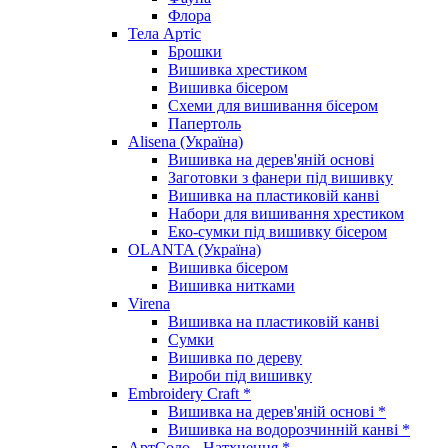
Флора
Тела Артіс
Брошки
Вишивка хрестиком
Вишивка бісером
Схеми для вишивання бісером
Папертоль
Alisena (Україна)
Вишивка на дерев'яній основі
Заготовки з фанери під вишивку
Вишивка на пластиковій канві
Набори для вишивання хрестиком
Еко-сумки під вишивку бісером
OLANTA (Україна)
Вишивка бісером
Вишивка нитками
Virena
Вишивка на пластиковій канві
Сумки
Вишивка по дереву
Вироби під вишивку
Embroidery Craft *
Вишивка на дерев'яній основі *
Вишивка на водорозчинній канві *
АртСоло - Натхнення *