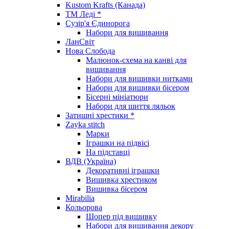
Kustom Krafts (Канада)
ТМ Леді *
Сузір'я Єдинорога
Набори для вишивання
ЛанСвіт
Нова Слобода
Малюнок-схема на канві для
вишивання
Набори для вишивки нитками
Набори для вишивки бісером
Бісерні мініатюри
Набори для шиття ляльок
Затишні хрестики *
Zayka stitch
Марки
Іграшки на підвісі
На підставці
ВДВ (Україна)
Декоративні іграшки
Вишивка хрестиком
Вишивка бісером
Mirabilia
Кольорова
Шопер під вишивку
Набори для вишивання декору