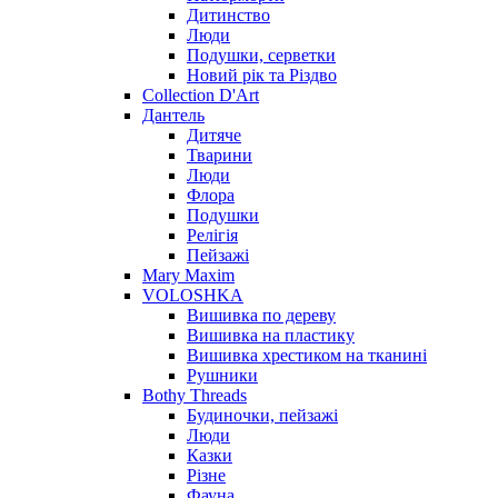
Дитинство
Люди
Подушки, серветки
Новий рік та Різдво
Collection D'Art
Дантель
Дитяче
Тварини
Люди
Флора
Подушки
Релігія
Пейзажі
Mary Maxim
VOLOSHKA
Вишивка по дереву
Вишивка на пластику
Вишивка хрестиком на тканині
Рушники
Bothy Threads
Будиночки, пейзажі
Люди
Казки
Різне
Фауна