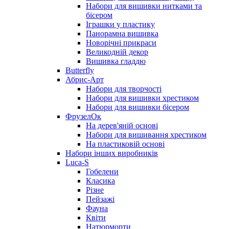
Набори для вишивки нитками та
бісером
Іграшки у пластику
Панорамна вишивка
Новорічні прикраси
Великодній декор
Вишивка гладдю
Butterfly
Абрис-Арт
Набори для творчості
Набори для вишивки хрестиком
Набори для вишивки бісером
ФрузелОк
На дерев'яній основі
Набори для вишивання хрестиком
На пластиковій основі
Набори інших виробників
Luca-S
Гобелени
Класика
Різне
Пейзажі
Фауна
Квіти
Натюрморти