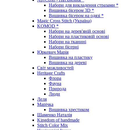
Набори для викладення стразами *
Вишивка бісером 3D *
Вишивка бісером на одязі *
Magic Cross Stitch (Україна)
KOMOD *
Набори на дерев'яній основі
Набори на пластиковій основі
Набори на тканині
Набори бісерні
Юркевич Марія
Вишивка на пластику
Вишивка на дереві
Світ можливостей
Heritage Crafts
Флора
Фауна
Природа
Люди
Леля
Марічка
Вишивка хрестиком
Шаменко Наталія
Kingdom of handmade
Stitch Color Mix