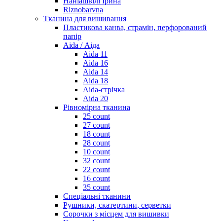
Наніашвілі Ірина
Riznobarvna
Тканина для вишивання
Пластикова канва, страмін, перфорований
папір
Aida / Аіда
Aida 11
Aida 16
Aida 14
Aida 18
Aida-стрічка
Aida 20
Рівномірна тканина
25 count
27 count
18 count
28 count
10 count
32 count
22 count
16 count
35 count
Спеціальні тканини
Рушники, скатертини, серветки
Сорочки з місцем для вишивки