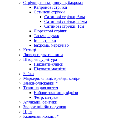
Стрічки, тасьма, шнури, бахрома
Капронові стрічки
Сатинові стрічки
Сатинові стрічки, 6мм
Сатинові стрічки, 25мм
Сатинові стрічки, 1см
Люрексові стрічки
Тасьма, сутаж
Інші стрічки
Бахрома, мереживо
Китиці
Люверси для тканини
Шторна фурнітура
Підхвати-кліпси
Підхвати магнітні
Бейка
Маркери, олівці, крейда, копіри
Замки-блискавки *
Тканина для шиття
Набори тканини, відрізи
Фетр, метраж
Аплікації, бантики
Зворотний бік подушок
Пір'я
Кравецькі ножиці *