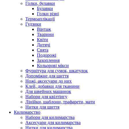
Голки, булавки
Булавки
Голки різні
Термоаплікації
Гудзики
Вінтаж
Тварини
Квіти
Дитячі
Свята
Подорожі
Захоплення
Кольорові мікси
Фурнітура для сумок, шкатулок
Допоміжне для шиття
Ножі, аксесуари до них
Клей, добавки для тканини
Для швейних машинок
Набори для квілтінгу
Лінійки, шаблони, трафарети, мати
Нитки для шиття
Килимарство
Набори для килимарства
Аксесуари для килимарства
Нитки для килимарства