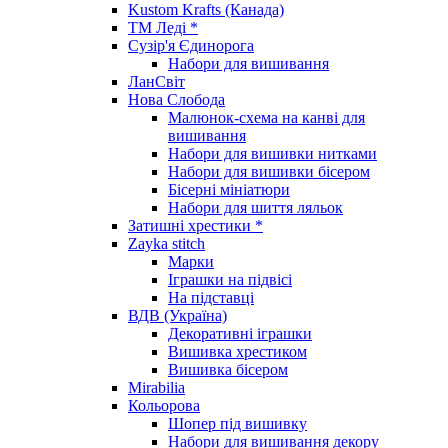
Kustom Krafts (Канада)
ТМ Леді *
Сузір'я Єдинорога
Набори для вишивання
ЛанСвіт
Нова Слобода
Малюнок-схема на канві для
вишивання
Набори для вишивки нитками
Набори для вишивки бісером
Бісерні мініатюри
Набори для шиття ляльок
Затишні хрестики *
Zayka stitch
Марки
Іграшки на підвісі
На підставці
ВДВ (Україна)
Декоративні іграшки
Вишивка хрестиком
Вишивка бісером
Mirabilia
Кольорова
Шопер під вишивку
Набори для вишивання декору