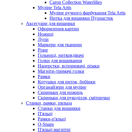
Caron Collection Waterlilies
Муліне Tela Artis
Муліне ручного фарбування Tela Artis
Нитка для вишивки Пухнастик
Аксесуари для вишивки
Оформлення картин
Ножиці
Лупи
Маркери для тканини
Різне
Гольниці, нитковдівачі
Голки для вишивання
Наперстки, вспорювачі, різаки
Магніти-тримачі голки
Рамки
Котушки для ниток, бобінки
Органайзери для муліне
Скриньки для ножиць
Скриньки для рукоділля, смітнички
Станки, рамки, пяльца
Станки для вишивки
П'яльці
Рамки-п'яльці
Q-Snaps
П'яльці магнітні