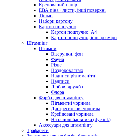
Крепований папір
ЕВА піна - листи, інші поверхні
Тішью
Набори картону
Картон поштучно
Картон поштучно, А4
Картон поштучно, інші розміри
Штампінг
Штампи
Візерунки, фон
Фауна
Різне
Поздоровляємо
Надписи різноманітні
Надписи
Любов, дружба
Флора
Фарба для штампінгу
Пігментні чорнила
Дистресингові чорнила
Крейдовані чорнила
На основі барвника (dye ink)
Аксесуари для штампінгу
Трафарети
Заготовки для альбомів, блокнотів