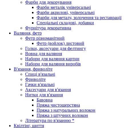
Фарби для декорування
Фарби металік універсальні
Фарби акрилові, універсальні
Фарби для металу, золочення та реставрації
Спеціальні складові, добавки
Фурнітура декоративна
Валяння, фетр
Фетр різноманітний
Фетр (войлок) листовий
Голки, аксесуари для фелтингу
Вовна для валяння
Набори для валяння картин
Набори для валяння виробів
В'язання, фриволіте
Спиці в'язальні
Фриволіте
Гачки в'язальні
Аксесуари для в'язання
Нитки для в'язання
Бавовна
Пряжа чистошерстяна
Пряжа з натуральних волокон
Пряжа з штучних волокон
Література по в'язанню *
Квілтінг, шиття