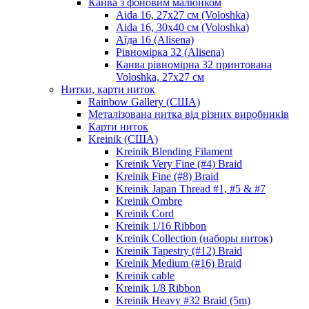
Канва з фоновим малюнком
Aida 16, 27х27 см (Voloshka)
Aida 16, 30х40 см (Voloshka)
Аїда 16 (Alisena)
Рівномірка 32 (Alisena)
Канва рівномірна 32 принтована
Voloshka, 27х27 см
Нитки, карти ниток
Rainbow Gallery (США)
Металізована нитка від різних виробників
Карти ниток
Kreinik (США)
Kreinik Blending Filament
Kreinik Very Fine (#4) Braid
Kreinik Fine (#8) Braid
Kreinik Japan Thread #1, #5 & #7
Kreinik Ombre
Kreinik Cord
Kreinik 1/16 Ribbon
Kreinik Collection (наборы ниток)
Kreinik Tapestry (#12) Braid
Kreinik Medium (#16) Braid
Kreinik cable
Kreinik 1/8 Ribbon
Kreinik Heavy #32 Braid (5m)