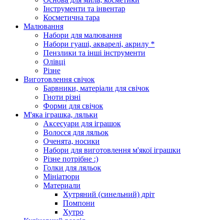
Інструменти та інвентар
Косметична тара
Малювання
Набори для малювання
Набори гуаші, акварелі, акрилу *
Пензлики та інші інструменти
Олівці
Різне
Виготовлення свічок
Барвники, матеріали для свічок
Гноти різні
Форми для свічок
М'яка іграшка, ляльки
Аксесуари для іграшок
Волосся для ляльок
Оченята, носики
Набори для виготовлення м'якої іграшки
Різне потрібне :)
Голки для ляльок
Мініатюри
Материали
Хутряний (синельний) дріт
Помпони
Хутро