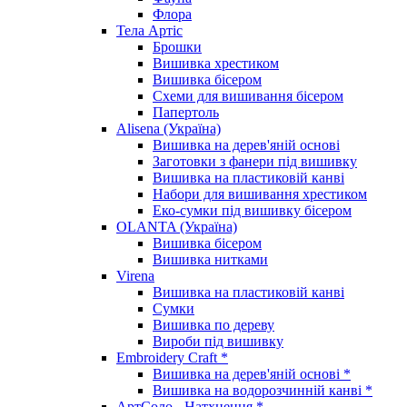
Флора
Тела Артіс
Брошки
Вишивка хрестиком
Вишивка бісером
Схеми для вишивання бісером
Папертоль
Alisena (Україна)
Вишивка на дерев'яній основі
Заготовки з фанери під вишивку
Вишивка на пластиковій канві
Набори для вишивання хрестиком
Еко-сумки під вишивку бісером
OLANTA (Україна)
Вишивка бісером
Вишивка нитками
Virena
Вишивка на пластиковій канві
Сумки
Вишивка по дереву
Вироби під вишивку
Embroidery Craft *
Вишивка на дерев'яній основі *
Вишивка на водорозчинній канві *
АртСоло - Натхнення *