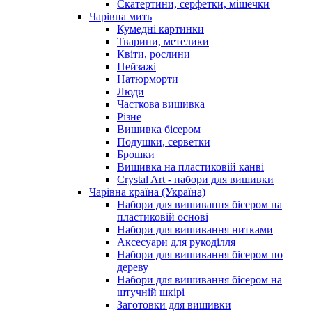
Скатертини, серфетки, мішечки
Чарiвна мить
Кумедні картинки
Тварини, метелики
Квіти, рослини
Пейзажі
Натюрморти
Люди
Часткова вишивка
Різне
Вишивка бісером
Подушки, серветки
Брошки
Вишивка на пластиковій канві
Crystal Art - набори для вишивки
Чарівна країна (Україна)
Набори для вишивання бісером на
пластиковій основі
Набори для вишивання нитками
Аксесуари для рукоділля
Набори для вишивання бісером по
дереву
Набори для вишивання бісером на
штучній шкірі
Заготовки для вишивки