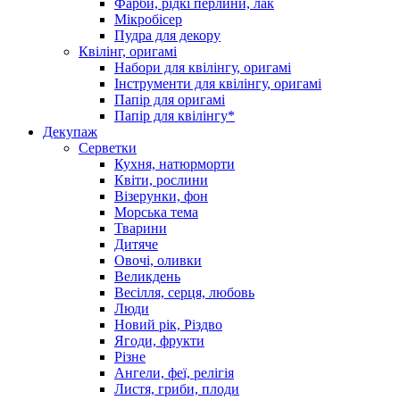
Фарби, рідкі перлини, лак
Мікробісер
Пудра для декору
Квілінг, оригамі
Набори для квілінгу, оригамі
Інструменти для квілінгу, оригамі
Папір для оригамі
Папір для квілінгу*
Декупаж
Серветки
Кухня, натюрморти
Квіти, рослини
Візерунки, фон
Морська тема
Тварини
Дитяче
Овочі, оливки
Великдень
Весілля, серця, любовь
Люди
Новий рік, Різдво
Ягоди, фрукти
Різне
Ангели, феї, релігія
Листя, гриби, плоди