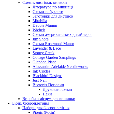
Схеми, листівки, книжки
Література по вишивці
Схеми та буклети
Заготовки для листівок
Mirabilia
Debbie Mumm
Wichelt
Схеми американських дизайнерів
Jim Shore
Cхеми Rosewood Manor
Lavender & Lace
Stoney Creek
Cottage Garden Samplings
Glendon Place
Alessandra Adelaide Needleworks
Ink Circles
Blackbird Designs
Just Nan
Вікторія Попович
Друковані схеми
Паки
Вироби з місцем для вишивки
Бісер, бісероплетіння
Набори для бісероплетіння
Ріоліс (Росія)