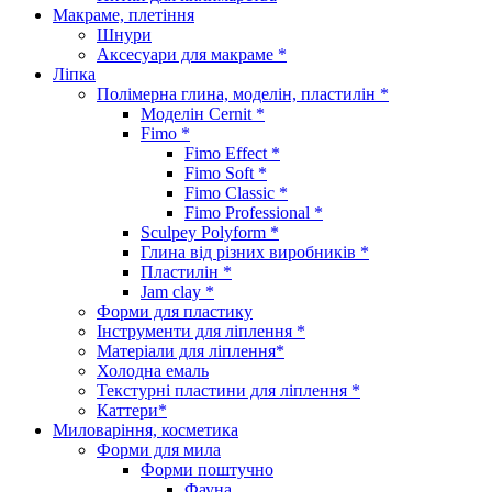
Макраме, плетіння
Шнури
Аксесуари для макраме *
Ліпка
Полімерна глина, моделін, пластилін *
Моделін Cernit *
Fimo *
Fimo Effect *
Fimo Soft *
Fimo Classic *
Fimo Professional *
Sculpey Polyform *
Глина від різних виробників *
Пластилін *
Jam clay *
Форми для пластику
Інструменти для ліплення *
Матеріали для ліплення*
Холодна емаль
Текстурні пластини для ліплення *
Каттери*
Миловаріння, косметика
Форми для мила
Форми поштучно
Фауна