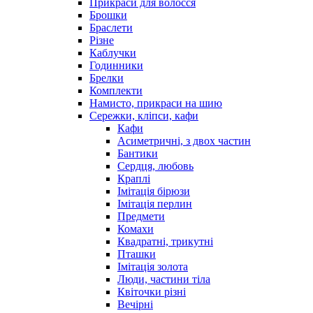
Прикраси для волосся
Брошки
Браслети
Різне
Каблучки
Годинники
Брелки
Комплекти
Намисто, прикраси на шию
Сережки, кліпси, кафи
Кафи
Асиметричні, з двох частин
Бантики
Сердця, любовь
Краплі
Імітація бірюзи
Імітація перлин
Предмети
Комахи
Квадратні, трикутні
Пташки
Імітація золота
Люди, частини тіла
Квіточки різні
Вечірні