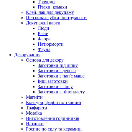
Троянди
Птахи, комахи
Клей, лак для декупажу
Пензлики-губки, інструменти
Декупажні карти
Люди
Різне
Флора
Натюрморти
Фауна
Декорування
Основа для декору
Заготовки під ліпку
Заготовки з дерева
Заготовки з пап'є маше
Інші заготовки
Заготовки з гіпсу
Заготовки з пінопласту
Магніти
Контури, фарби по тканині
Трафарети
Мозаїка
Виготовлення годинників
Натирки
Роспис по склу та керамиці