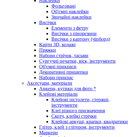
Наклейки
Фольговані
Об'ємні наклейки
Звичайні наклейки
Висічки
Елементи з фетру
Висічки з пінорезини
Висічки з картону (чіпборд)
Карти 3D, колажі
Пряжки
Набори стрічок, тасьми
Сургучні печатки, віск, інструменти
Об'ємні прикраси
Декоративні прищепки
Набори прикрас
Аксесуари, матеріали
Анкери, кутики для фото *
Клейові матеріали
Клейові пістолети, стержні,
інструменти
Клеї різного призначення
Скотч, клейкі стрічки
Клейові аркуші, крапки, квадратики
Глітер, клей з глітером, інструменти
Маркери