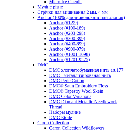
Micro Ice Chenill
Муліне різне
Стрічки для вишивання 2 мм, 4 мм
Anchor (100% длинноволокнистый хлопок)
Anchor (#1-99)
Anchor (#100-189)
Anchor (#203-298)
Anchor (#300-399)
Anchor (#400-899)
Anchor (#900-979)
Anchor (#1001-1098)
Anchor (#1201-9575)
DMC
DMC хлопчатобумажная нить art.177
DMC - металлизированая нить
DMC Perle Cotton
DMC® Satin Embroidery Floss
DMC® Tapestry Wool Skein
DMC Color Variations
DMC Diamant Metallic Needlework
Thread
Наборы мулине
DMC Etoile
Caron Collection
Caron Collection Wildflowers