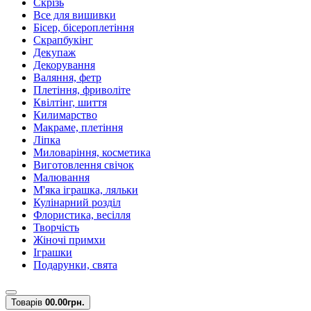
Скрізь
Все для вишивки
Бісер, бісероплетіння
Скрапбукінг
Декупаж
Декорування
Валяння, фетр
Плетіння, фриволіте
Квілтінг, шиття
Килимарство
Макраме, плетіння
Ліпка
Миловаріння, косметика
Виготовлення свічок
Малювання
М'яка іграшка, ляльки
Кулінарний розділ
Флористика, весілля
Творчість
Жіночі примхи
Іграшки
Подарунки, свята
Товарів
0
0.00грн.