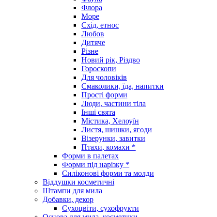
Флора
Море
Схід, етнос
Любов
Дитяче
Різне
Новий рік, Різдво
Гороскопи
Для чоловіків
Смаколики, їда, напитки
Прості форми
Люди, частини тіла
Інші свята
Містика, Хелоуїн
Листя, шишки, ягоди
Візерунки, завитки
Птахи, комахи *
Форми в палетах
Форми під нарізку *
Силіконові форми та молди
Віддушки косметичні
Штампи для мила
Добавки, декор
Сухоцвіти, сухофрукти
Основа для мила, косметики