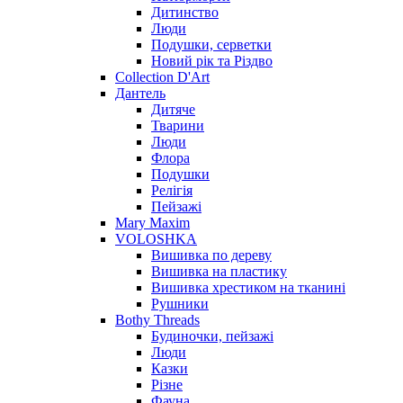
Дитинство
Люди
Подушки, серветки
Новий рік та Різдво
Collection D'Art
Дантель
Дитяче
Тварини
Люди
Флора
Подушки
Релігія
Пейзажі
Mary Maxim
VOLOSHKA
Вишивка по дереву
Вишивка на пластику
Вишивка хрестиком на тканині
Рушники
Bothy Threads
Будиночки, пейзажі
Люди
Казки
Різне
Фауна