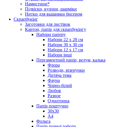
Намистини*
Підвіски, кулони, шарміки
Нитки для вышивки бисером
Скрапбукінг
Заготовки для листівок
Картон, папір для скрапбукінгу
Набори паперу
Набори 22 х 28 см
Набори 30 х 30 см
Набори 12 х 17 см
Набори інші
Пергаментний папір, велум, калька
Флора
Розводи, візерунки
Дитяча тема
Фауна
Чорно-білий
Любов
Разное
Однотонна
Папір поштучно
30х30
А4
Фольга
Папір ручної работи