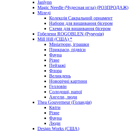
Janlynn
Magic Needle (Чудесная игла) (РОЗПРОДАЖ)
Міледі
Колекція Сакральний орнамент
Набори для вишивання бісером
Схеми для вишивання бісером
Гобелени ROGOBLEN (Румунія)
Mill Hill (США) *
Мініатюри, іграшки
Прикраси, підвіси
Фауна
Різне
Пейзажі
Флора
Великдень
Новорічні картини
Гелловін
Солодощі, напої
Ангели, люди
Thea Gouverneur (Голандія)
Квіти
Різне
Фауна
Люди
Design Works (США)