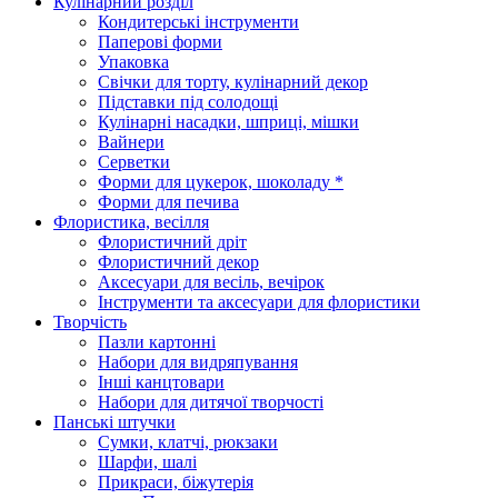
Кулінарний розділ
Кондитерські інструменти
Паперові форми
Упаковка
Свічки для торту, кулінарний декор
Підставки під солодощі
Кулінарні насадки, шприці, мішки
Вайнери
Серветки
Форми для цукерок, шоколаду *
Форми для печива
Флористика, весілля
Флористичний дріт
Флористичний декор
Аксесуари для весіль, вечірок
Інструменти та аксесуари для флористики
Творчість
Пазли картонні
Набори для видряпування
Інші канцтовари
Набори для дитячої творчості
Панські штучки
Сумки, клатчі, рюкзаки
Шарфи, шалі
Прикраси, біжутерія