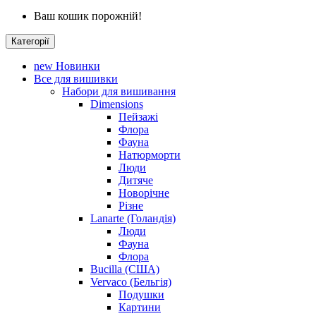
Ваш кошик порожній!
Категорії
new
Новинки
Все для вишивки
Набори для вишивання
Dimensions
Пейзажі
Флора
Фауна
Натюрморти
Люди
Дитяче
Новорічне
Різне
Lanarte (Голандія)
Люди
Фауна
Флора
Bucilla (США)
Vervaco (Бельгія)
Подушки
Картини