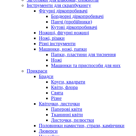
Інструменти для скрапбукингу
Фігурні діркопробивачі
Бордюрні діркопробивачі
Панчі (пробійники)
Кутові діркопробивачі
Ножиці, фігурні ножиці
Ножі, різаки
Різні інструменти
Машинки, ножі, папки
Папки, пластини для тиснення
Ножі
Машинки та приспособи для них
Прикраси
Брадси
Круги, квадрати
Квіти, флора
Свята
Різне
Квіточки, листочки
Паперові квіти
Тканинні квіти
Листочки, пелюстки
Половинки намистин, стрази, камінчики
Люверси