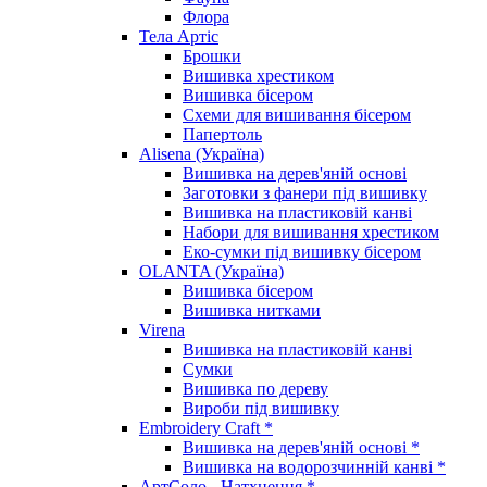
Флора
Тела Артіс
Брошки
Вишивка хрестиком
Вишивка бісером
Схеми для вишивання бісером
Папертоль
Alisena (Україна)
Вишивка на дерев'яній основі
Заготовки з фанери під вишивку
Вишивка на пластиковій канві
Набори для вишивання хрестиком
Еко-сумки під вишивку бісером
OLANTA (Україна)
Вишивка бісером
Вишивка нитками
Virena
Вишивка на пластиковій канві
Сумки
Вишивка по дереву
Вироби під вишивку
Embroidery Craft *
Вишивка на дерев'яній основі *
Вишивка на водорозчинній канві *
АртСоло - Натхнення *