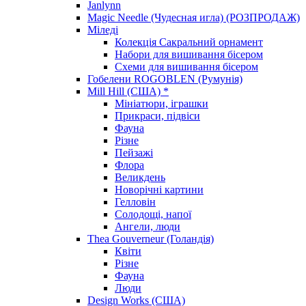
Janlynn
Magic Needle (Чудесная игла) (РОЗПРОДАЖ)
Міледі
Колекція Сакральний орнамент
Набори для вишивання бісером
Схеми для вишивання бісером
Гобелени ROGOBLEN (Румунія)
Mill Hill (США) *
Мініатюри, іграшки
Прикраси, підвіси
Фауна
Різне
Пейзажі
Флора
Великдень
Новорічні картини
Гелловін
Солодощі, напої
Ангели, люди
Thea Gouverneur (Голандія)
Квіти
Різне
Фауна
Люди
Design Works (США)