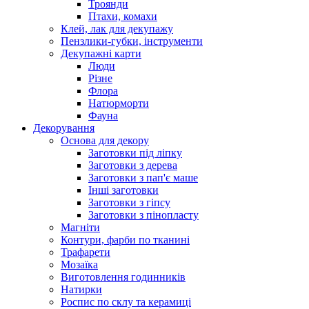
Троянди
Птахи, комахи
Клей, лак для декупажу
Пензлики-губки, інструменти
Декупажні карти
Люди
Різне
Флора
Натюрморти
Фауна
Декорування
Основа для декору
Заготовки під ліпку
Заготовки з дерева
Заготовки з пап'є маше
Інші заготовки
Заготовки з гіпсу
Заготовки з пінопласту
Магніти
Контури, фарби по тканині
Трафарети
Мозаїка
Виготовлення годинників
Натирки
Роспис по склу та керамиці