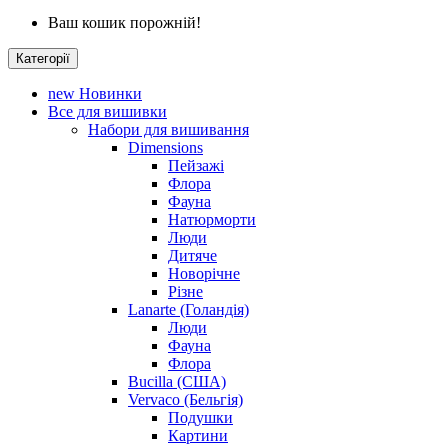
Ваш кошик порожній!
Категорії
new
Новинки
Все для вишивки
Набори для вишивання
Dimensions
Пейзажі
Флора
Фауна
Натюрморти
Люди
Дитяче
Новорічне
Різне
Lanarte (Голандія)
Люди
Фауна
Флора
Bucilla (США)
Vervaco (Бельгія)
Подушки
Картини