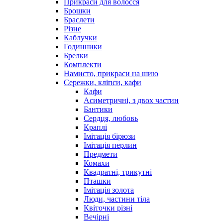
Прикраси для волосся
Брошки
Браслети
Різне
Каблучки
Годинники
Брелки
Комплекти
Намисто, прикраси на шию
Сережки, кліпси, кафи
Кафи
Асиметричні, з двох частин
Бантики
Сердця, любовь
Краплі
Імітація бірюзи
Імітація перлин
Предмети
Комахи
Квадратні, трикутні
Пташки
Імітація золота
Люди, частини тіла
Квіточки різні
Вечірні