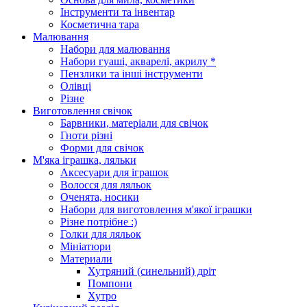
Інструменти та інвентар
Косметична тара
Малювання
Набори для малювання
Набори гуаші, акварелі, акрилу *
Пензлики та інші інструменти
Олівці
Різне
Виготовлення свічок
Барвники, матеріали для свічок
Гноти різні
Форми для свічок
М'яка іграшка, ляльки
Аксесуари для іграшок
Волосся для ляльок
Оченята, носики
Набори для виготовлення м'якої іграшки
Різне потрібне :)
Голки для ляльок
Мініатюри
Материали
Хутряний (синельний) дріт
Помпони
Хутро