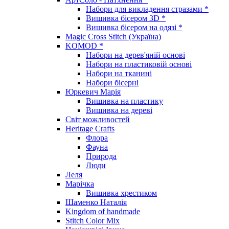
Набори для викладення стразами *
Вишивка бісером 3D *
Вишивка бісером на одязі *
Magic Cross Stitch (Україна)
KOMOD *
Набори на дерев'яній основі
Набори на пластиковій основі
Набори на тканині
Набори бісерні
Юркевич Марія
Вишивка на пластику
Вишивка на дереві
Світ можливостей
Heritage Crafts
Флора
Фауна
Природа
Люди
Леля
Марічка
Вишивка хрестиком
Шаменко Наталія
Kingdom of handmade
Stitch Color Mix