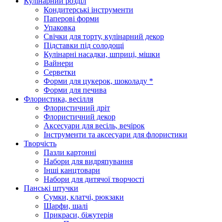
Кулінарний розділ
Кондитерські інструменти
Паперові форми
Упаковка
Свічки для торту, кулінарний декор
Підставки під солодощі
Кулінарні насадки, шприці, мішки
Вайнери
Серветки
Форми для цукерок, шоколаду *
Форми для печива
Флористика, весілля
Флористичний дріт
Флористичний декор
Аксесуари для весіль, вечірок
Інструменти та аксесуари для флористики
Творчість
Пазли картонні
Набори для видряпування
Інші канцтовари
Набори для дитячої творчості
Панські штучки
Сумки, клатчі, рюкзаки
Шарфи, шалі
Прикраси, біжутерія