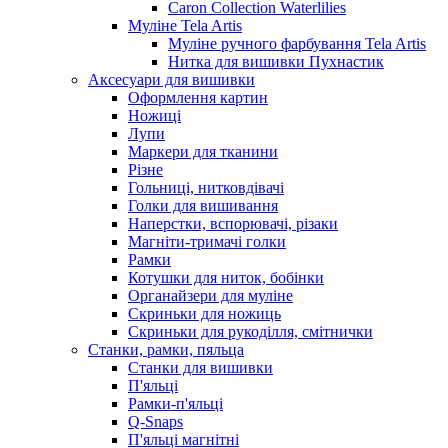
Caron Collection Waterlilies
Муліне Tela Artis
Муліне ручного фарбування Tela Artis
Нитка для вишивки Пухнастик
Аксесуари для вишивки
Оформлення картин
Ножиці
Лупи
Маркери для тканини
Різне
Гольниці, нитковдівачі
Голки для вишивання
Наперстки, вспорювачі, різаки
Магніти-тримачі голки
Рамки
Котушки для ниток, бобінки
Органайзери для муліне
Скриньки для ножиць
Скриньки для рукоділля, смітнички
Станки, рамки, пяльца
Станки для вишивки
П'яльці
Рамки-п'яльці
Q-Snaps
П'яльці магнітні