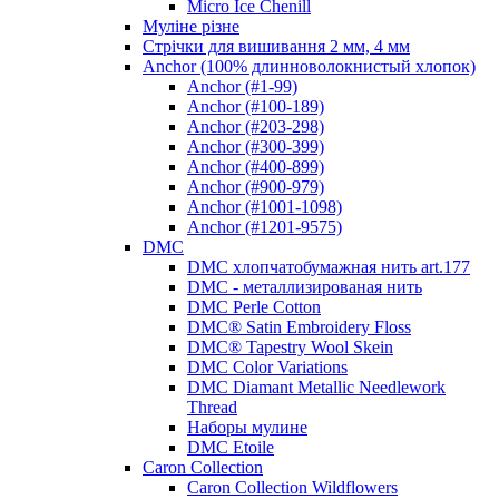
Micro Ice Chenill
Муліне різне
Стрічки для вишивання 2 мм, 4 мм
Anchor (100% длинноволокнистый хлопок)
Anchor (#1-99)
Anchor (#100-189)
Anchor (#203-298)
Anchor (#300-399)
Anchor (#400-899)
Anchor (#900-979)
Anchor (#1001-1098)
Anchor (#1201-9575)
DMC
DMC хлопчатобумажная нить art.177
DMC - металлизированая нить
DMC Perle Cotton
DMC® Satin Embroidery Floss
DMC® Tapestry Wool Skein
DMC Color Variations
DMC Diamant Metallic Needlework
Thread
Наборы мулине
DMC Etoile
Caron Collection
Caron Collection Wildflowers