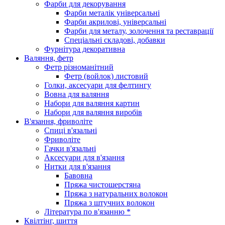
Фарби для декорування
Фарби металік універсальні
Фарби акрилові, універсальні
Фарби для металу, золочення та реставрації
Спеціальні складові, добавки
Фурнітура декоративна
Валяння, фетр
Фетр різноманітний
Фетр (войлок) листовий
Голки, аксесуари для фелтингу
Вовна для валяння
Набори для валяння картин
Набори для валяння виробів
В'язання, фриволіте
Спиці в'язальні
Фриволіте
Гачки в'язальні
Аксесуари для в'язання
Нитки для в'язання
Бавовна
Пряжа чистошерстяна
Пряжа з натуральних волокон
Пряжа з штучних волокон
Література по в'язанню *
Квілтінг, шиття