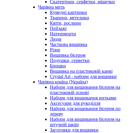
Скатертини, серфетки, мішечки
Чарiвна мить
Кумедні картинки
Тварини, метелики
Квіти, рослини
Пейзажі
Натюрморти
Люди
Часткова вишивка
Різне
Вишивка бісером
Подушки, серветки
Брошки
Вишивка на пластиковій канві
Crystal Art - набори для вишивки
Чарівна країна (Україна)
Набори для вишивання бісером на
пластиковій основі
Набори для вишивання нитками
Аксесуари для рукоділля
Набори для вишивання бісером по
дереву
Набори для вишивання бісером на
штучній шкірі
Заготовки для вишивки