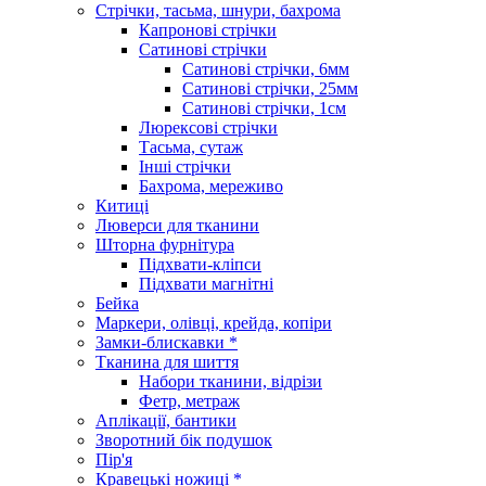
Стрічки, тасьма, шнури, бахрома
Капронові стрічки
Сатинові стрічки
Сатинові стрічки, 6мм
Сатинові стрічки, 25мм
Сатинові стрічки, 1см
Люрексові стрічки
Тасьма, сутаж
Інші стрічки
Бахрома, мереживо
Китиці
Люверси для тканини
Шторна фурнітура
Підхвати-кліпси
Підхвати магнітні
Бейка
Маркери, олівці, крейда, копіри
Замки-блискавки *
Тканина для шиття
Набори тканини, відрізи
Фетр, метраж
Аплікації, бантики
Зворотний бік подушок
Пір'я
Кравецькі ножиці *