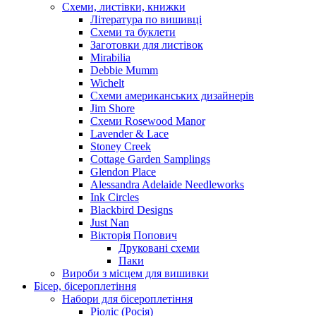
Схеми, листівки, книжки
Література по вишивці
Схеми та буклети
Заготовки для листівок
Mirabilia
Debbie Mumm
Wichelt
Схеми американських дизайнерів
Jim Shore
Cхеми Rosewood Manor
Lavender & Lace
Stoney Creek
Cottage Garden Samplings
Glendon Place
Alessandra Adelaide Needleworks
Ink Circles
Blackbird Designs
Just Nan
Вікторія Попович
Друковані схеми
Паки
Вироби з місцем для вишивки
Бісер, бісероплетіння
Набори для бісероплетіння
Ріоліс (Росія)