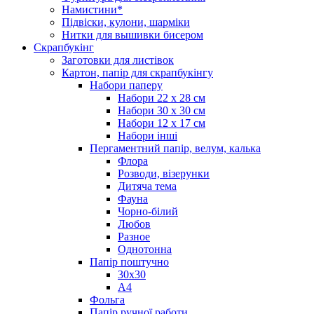
Намистини*
Підвіски, кулони, шарміки
Нитки для вышивки бисером
Скрапбукінг
Заготовки для листівок
Картон, папір для скрапбукінгу
Набори паперу
Набори 22 х 28 см
Набори 30 х 30 см
Набори 12 х 17 см
Набори інші
Пергаментний папір, велум, калька
Флора
Розводи, візерунки
Дитяча тема
Фауна
Чорно-білий
Любов
Разное
Однотонна
Папір поштучно
30х30
А4
Фольга
Папір ручної работи