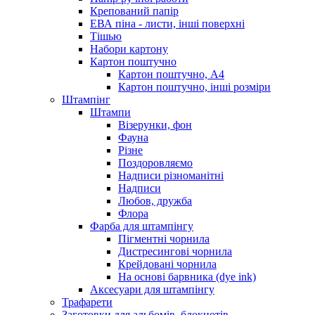
Крепований папір
ЕВА піна - листи, інші поверхні
Тішью
Набори картону
Картон поштучно
Картон поштучно, А4
Картон поштучно, інші розміри
Штампінг
Штампи
Візерунки, фон
Фауна
Різне
Поздоровляємо
Надписи різноманітні
Надписи
Любов, дружба
Флора
Фарба для штампінгу
Пігментні чорнила
Дистресингові чорнила
Крейдовані чорнила
На основі барвника (dye ink)
Аксесуари для штампінгу
Трафарети
Заготовки для альбомів, блокнотів