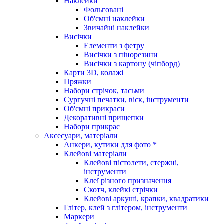
Наклейки
Фольговані
Об'ємні наклейки
Звичайні наклейки
Висічки
Елементи з фетру
Висічки з пінорезини
Висічки з картону (чіпборд)
Карти 3D, колажі
Пряжки
Набори стрічок, тасьми
Сургучні печатки, віск, інструменти
Об'ємні прикраси
Декоративні прищепки
Набори прикрас
Аксесуари, матеріали
Анкери, кутики для фото *
Клейові матеріали
Клейові пістолети, стержні,
інструменти
Клеї різного призначення
Скотч, клейкі стрічки
Клейові аркуші, крапки, квадратики
Глітер, клей з глітером, інструменти
Маркери