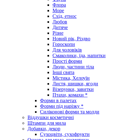
Флора
Море
Схід, етнос
Любов
Дитяче
Різне
Новий рік, Різдво
Гороскопи
Для чоловіків
Смаколики, їда, напитки
Прості форми
Люди, частини тіла
Інші свята
Містика, Хелоуїн
Листя, шишки, ягоди
Візерунки, завитки
Птахи, комахи *
Форми в палетах
Форми під нарізку *
Силіконові форми та молди
Віддушки косметичні
Штампи для мила
Добавки, декор
Сухоцвіти, сухофрукти
Основа для мила, косметики