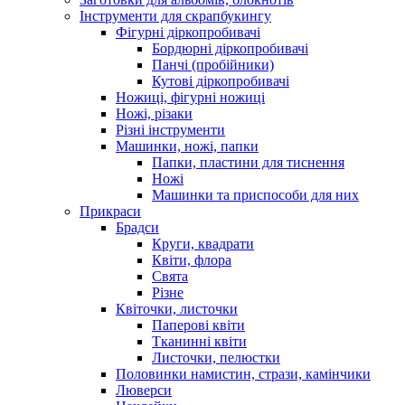
Інструменти для скрапбукингу
Фігурні діркопробивачі
Бордюрні діркопробивачі
Панчі (пробійники)
Кутові діркопробивачі
Ножиці, фігурні ножиці
Ножі, різаки
Різні інструменти
Машинки, ножі, папки
Папки, пластини для тиснення
Ножі
Машинки та приспособи для них
Прикраси
Брадси
Круги, квадрати
Квіти, флора
Свята
Різне
Квіточки, листочки
Паперові квіти
Тканинні квіти
Листочки, пелюстки
Половинки намистин, стрази, камінчики
Люверси