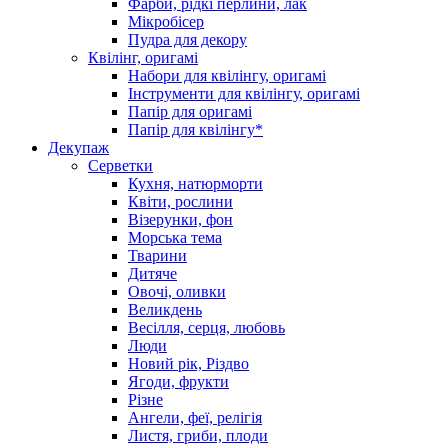
Фарби, рідкі перлини, лак
Мікробісер
Пудра для декору
Квілінг, оригамі
Набори для квілінгу, оригамі
Інструменти для квілінгу, оригамі
Папір для оригамі
Папір для квілінгу*
Декупаж
Серветки
Кухня, натюрморти
Квіти, рослини
Візерунки, фон
Морська тема
Тварини
Дитяче
Овочі, оливки
Великдень
Весілля, серця, любовь
Люди
Новий рік, Різдво
Ягоди, фрукти
Різне
Ангели, феї, релігія
Листя, гриби, плоди