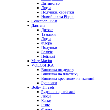
Дитинство
Люди
Подушки, серветки
Новий рік та Різдво
Collection D'Art
Дантель
Дитяче
Тварини
Люди
Флора
Подушки
Релігія
Пейзажі
Mary Maxim
VOLOSHKA
Вишивка по дереву
Вишивка на пластику
Вишивка хрестиком на тканині
Рушники
Bothy Threads
Будиночки, пейзажі
Люди
Казки
Різне
Фауна