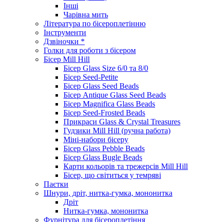
Інші
Чарівна мить
Література по бісероплетінню
Інструменти
Дзвіночки *
Голки для роботи з бісером
Бісер Mill Hill
Бісер Glass Size 6/0 та 8/0
Бісер Seed-Petite
Бісер Glass Seed Beads
Бісер Antique Glass Seed Beads
Бісер Magnifica Glass Beads
Бісер Seed-Frosted Beads
Прикраси Glass & Crystal Treasures
Гудзики Mill Hill (ручна работа)
Міні-набори бісеру
Бісер Glass Pebble Beads
Бісер Glass Bugle Beads
Карти кольорів та трежерсів Mill Hill
Бісер, що світиться у темряві
Паєтки
Шнури, дріт, нитка-гумка, мононитка
Дріт
Нитка-гумка, мононитка
Фурнітура для бісероплетіння