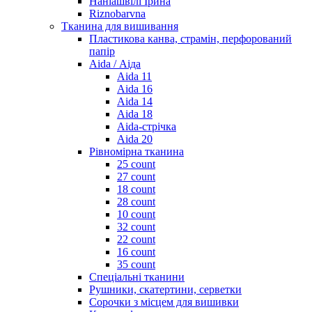
Наніашвілі Ірина
Riznobarvna
Тканина для вишивання
Пластикова канва, страмін, перфорований
папір
Aida / Аіда
Aida 11
Aida 16
Aida 14
Aida 18
Aida-стрічка
Aida 20
Рівномірна тканина
25 count
27 count
18 count
28 count
10 count
32 count
22 count
16 count
35 count
Спеціальні тканини
Рушники, скатертини, серветки
Сорочки з місцем для вишивки