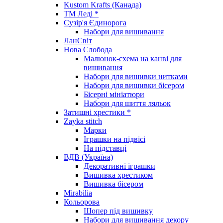
Kustom Krafts (Канада)
ТМ Леді *
Сузір'я Єдинорога
Набори для вишивання
ЛанСвіт
Нова Слобода
Малюнок-схема на канві для
вишивання
Набори для вишивки нитками
Набори для вишивки бісером
Бісерні мініатюри
Набори для шиття ляльок
Затишні хрестики *
Zayka stitch
Марки
Іграшки на підвісі
На підставці
ВДВ (Україна)
Декоративні іграшки
Вишивка хрестиком
Вишивка бісером
Mirabilia
Кольорова
Шопер під вишивку
Набори для вишивання декору