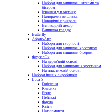
Набори для вишивки нитками та
бісером
Іграшки у пластику
Панорамна вишивка
Новорічні прикраси
Великодній декор
Вишивка гладдю
Butterfly
Абрис-Арт
Набори для творчості
Набори для вишивки хрестиком
Набори для вишивки бісером
ФрузелОк
На дерев'яній основі
Набори для вишивання хрестиком
На пластиковій основі
Набори інших виробників
Luca-S
Гобелени
Класика
Різне
Пейзажі
Фауна
Квіти
Натюрморти