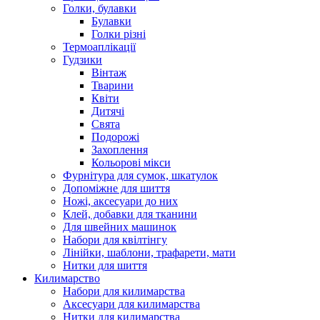
Голки, булавки
Булавки
Голки різні
Термоаплікації
Гудзики
Вінтаж
Тварини
Квіти
Дитячі
Свята
Подорожі
Захоплення
Кольорові мікси
Фурнітура для сумок, шкатулок
Допоміжне для шиття
Ножі, аксесуари до них
Клей, добавки для тканини
Для швейних машинок
Набори для квілтінгу
Лінійки, шаблони, трафарети, мати
Нитки для шиття
Килимарство
Набори для килимарства
Аксесуари для килимарства
Нитки для килимарства