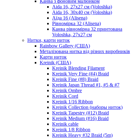
Канва з фоновим малюнком
Aida 16, 27х27 см (Voloshka)
Aida 16, 30х40 см (Voloshka)
Аїда 16 (Alisena)
Рівномірка 32 (Alisena)
Канва рівномірна 32 принтована
Voloshka, 27х27 см
Нитки, карти ниток
Rainbow Gallery (США)
Металізована нитка від різних виробників
Карти ниток
Kreinik (США)
Kreinik Blending Filament
Kreinik Very Fine (#4) Braid
Kreinik Fine (#8) Braid
Kreinik Japan Thread #1, #5 & #7
Kreinik Ombre
Kreinik Cord
Kreinik 1/16 Ribbon
Kreinik Collection (наборы ниток)
Kreinik Tapestry (#12) Braid
Kreinik Medium (#16) Braid
Kreinik cable
Kreinik 1/8 Ribbon
Kreinik Heavy #32 Braid (5m)