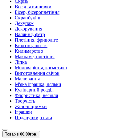
Скрізь
Все для вишивки
Бісер, бісероплетіння
Скрапбукінг
Декупаж
Декорування
Валяння, фетр
Плетіння, фриволіте
Квілтінг, шиття
Килимарство
Макраме, плетіння
Ліпка
Миловаріння, косметика
Виготовлення свічок
Малювання
М'яка іграшка, ляльки
Кулінарний розділ
Флористика, весілля
Творчість
Жіночі примхи
Іграшки
Подарунки, свята
Товарів
0
0.00грн.