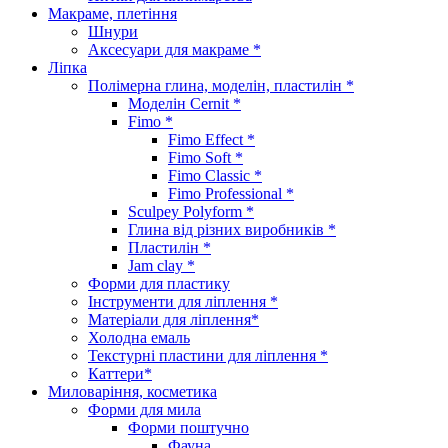
Макраме, плетіння
Шнури
Аксесуари для макраме *
Ліпка
Полімерна глина, моделін, пластилін *
Моделін Cernit *
Fimo *
Fimo Effect *
Fimo Soft *
Fimo Classic *
Fimo Professional *
Sculpey Polyform *
Глина від різних виробників *
Пластилін *
Jam clay *
Форми для пластику
Інструменти для ліплення *
Матеріали для ліплення*
Холодна емаль
Текстурні пластини для ліплення *
Каттери*
Миловаріння, косметика
Форми для мила
Форми поштучно
Фауна