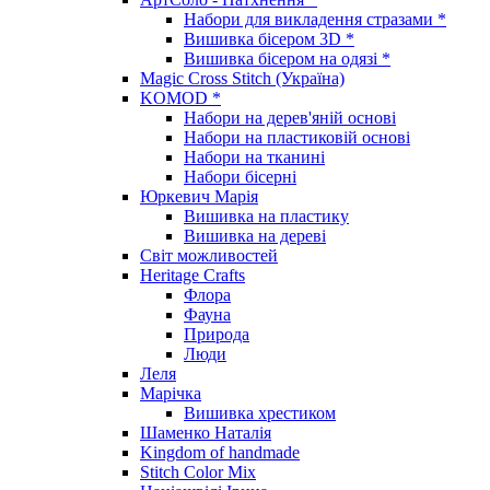
Набори для викладення стразами *
Вишивка бісером 3D *
Вишивка бісером на одязі *
Magic Cross Stitch (Україна)
KOMOD *
Набори на дерев'яній основі
Набори на пластиковій основі
Набори на тканині
Набори бісерні
Юркевич Марія
Вишивка на пластику
Вишивка на дереві
Світ можливостей
Heritage Crafts
Флора
Фауна
Природа
Люди
Леля
Марічка
Вишивка хрестиком
Шаменко Наталія
Kingdom of handmade
Stitch Color Mix