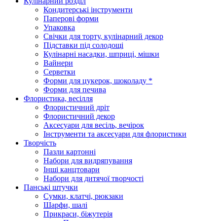
Кулінарний розділ
Кондитерські інструменти
Паперові форми
Упаковка
Свічки для торту, кулінарний декор
Підставки під солодощі
Кулінарні насадки, шприці, мішки
Вайнери
Серветки
Форми для цукерок, шоколаду *
Форми для печива
Флористика, весілля
Флористичний дріт
Флористичний декор
Аксесуари для весіль, вечірок
Інструменти та аксесуари для флористики
Творчість
Пазли картонні
Набори для видряпування
Інші канцтовари
Набори для дитячої творчості
Панські штучки
Сумки, клатчі, рюкзаки
Шарфи, шалі
Прикраси, біжутерія