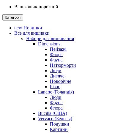
Ваш кошик порожній!
Категорії
new
Новинки
Все для вишивки
Набори для вишивання
Dimensions
Пейзажі
Флора
Фауна
Натюрморти
Люди
Дитяче
Новорічне
Різне
Lanarte (Голандія)
Люди
Фауна
Флора
Bucilla (США)
Vervaco (Бельгія)
Подушки
Картини