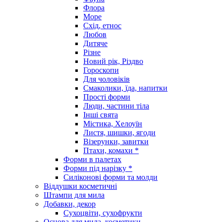
Флора
Море
Схід, етнос
Любов
Дитяче
Різне
Новий рік, Різдво
Гороскопи
Для чоловіків
Смаколики, їда, напитки
Прості форми
Люди, частини тіла
Інші свята
Містика, Хелоуїн
Листя, шишки, ягоди
Візерунки, завитки
Птахи, комахи *
Форми в палетах
Форми під нарізку *
Силіконові форми та молди
Віддушки косметичні
Штампи для мила
Добавки, декор
Сухоцвіти, сухофрукти
Основа для мила, косметики