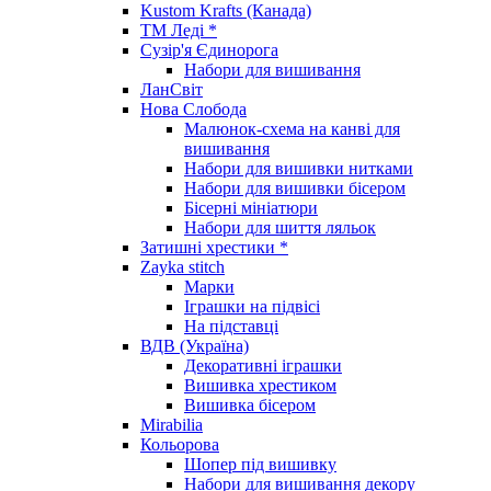
Kustom Krafts (Канада)
ТМ Леді *
Сузір'я Єдинорога
Набори для вишивання
ЛанСвіт
Нова Слобода
Малюнок-схема на канві для
вишивання
Набори для вишивки нитками
Набори для вишивки бісером
Бісерні мініатюри
Набори для шиття ляльок
Затишні хрестики *
Zayka stitch
Марки
Іграшки на підвісі
На підставці
ВДВ (Україна)
Декоративні іграшки
Вишивка хрестиком
Вишивка бісером
Mirabilia
Кольорова
Шопер під вишивку
Набори для вишивання декору