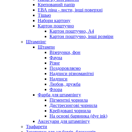
Крепований папір
ЕВА піна - листи, інші поверхні
Тішью
Набори картону
Картон поштучно
Картон поштучно, А4
Картон поштучно, інші розміри
Штампінг
Штампи
Візерунки, фон
Фауна
Різне
Поздоровляємо
Надписи різноманітні
Надписи
Любов, дружба
Флора
Фарба для штампінгу
Пігментні чорнила
Дистресингові чорнила
Крейдовані чорнила
На основі барвника (dye ink)
Аксесуари для штампінгу
Трафарети
Заготовки для альбомів, блокнотів