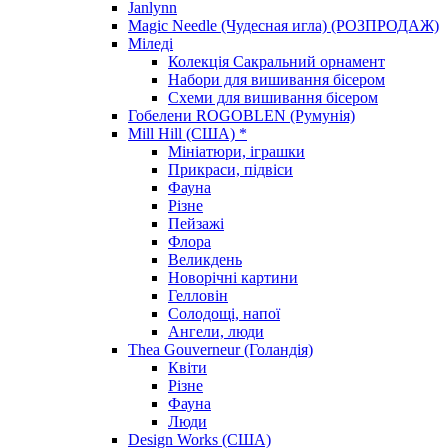
Janlynn
Magic Needle (Чудесная игла) (РОЗПРОДАЖ)
Міледі
Колекція Сакральний орнамент
Набори для вишивання бісером
Схеми для вишивання бісером
Гобелени ROGOBLEN (Румунія)
Mill Hill (США) *
Мініатюри, іграшки
Прикраси, підвіси
Фауна
Різне
Пейзажі
Флора
Великдень
Новорічні картини
Гелловін
Солодощі, напої
Ангели, люди
Thea Gouverneur (Голандія)
Квіти
Різне
Фауна
Люди
Design Works (США)