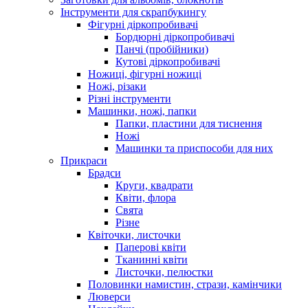
Інструменти для скрапбукингу
Фігурні діркопробивачі
Бордюрні діркопробивачі
Панчі (пробійники)
Кутові діркопробивачі
Ножиці, фігурні ножиці
Ножі, різаки
Різні інструменти
Машинки, ножі, папки
Папки, пластини для тиснення
Ножі
Машинки та приспособи для них
Прикраси
Брадси
Круги, квадрати
Квіти, флора
Свята
Різне
Квіточки, листочки
Паперові квіти
Тканинні квіти
Листочки, пелюстки
Половинки намистин, стрази, камінчики
Люверси