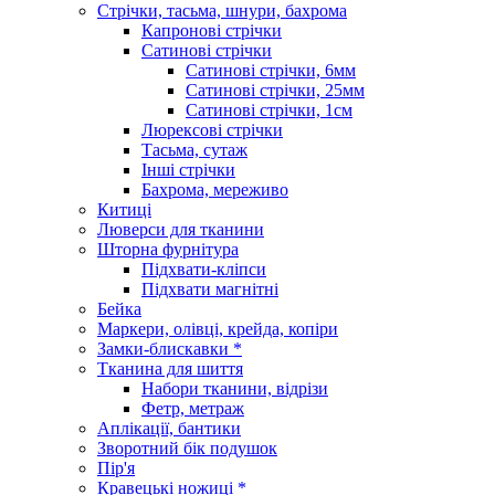
Стрічки, тасьма, шнури, бахрома
Капронові стрічки
Сатинові стрічки
Сатинові стрічки, 6мм
Сатинові стрічки, 25мм
Сатинові стрічки, 1см
Люрексові стрічки
Тасьма, сутаж
Інші стрічки
Бахрома, мереживо
Китиці
Люверси для тканини
Шторна фурнітура
Підхвати-кліпси
Підхвати магнітні
Бейка
Маркери, олівці, крейда, копіри
Замки-блискавки *
Тканина для шиття
Набори тканини, відрізи
Фетр, метраж
Аплікації, бантики
Зворотний бік подушок
Пір'я
Кравецькі ножиці *