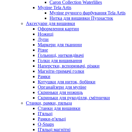
Caron Collection Waterlilies
Муліне Tela Artis
Муліне ручного фарбування Tela Artis
Нитка для вишивки Пухнастик
Аксесуари для вишивки
Оформлення картин
Ножиці
Лупи
Маркери для тканини
Різне
Гольниці, нитковдівачі
Голки для вишивання
Наперстки, вспорювачі, різаки
Магніти-тримачі голки
Рамки
Котушки для ниток, бобінки
Органайзери для муліне
Скриньки для ножиць
Скриньки для рукоділля, смітнички
Станки, рамки, пяльца
Станки для вишивки
П'яльці
Рамки-п'яльці
Q-Snaps
П'яльці магнітні