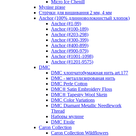
Micro Ice Chenill
Муліне різне
Стрічки для вишивання 2 мм, 4 мм
Anchor (100% длинноволокнистый хлопок)
Anchor (#1-99)
Anchor (#100-189)
Anchor (#203-298)
Anchor (#300-399)
Anchor (#400-899)
Anchor (#900-979)
Anchor (#1001-1098)
Anchor (#1201-9575)
DMC
DMC хлопчатобумажная нить art.177
DMC - металлизированая нить
DMC Perle Cotton
DMC® Satin Embroidery Floss
DMC® Tapestry Wool Skein
DMC Color Variations
DMC Diamant Metallic Needlework
Thread
Наборы мулине
DMC Etoile
Caron Collection
Caron Collection Wildflowers