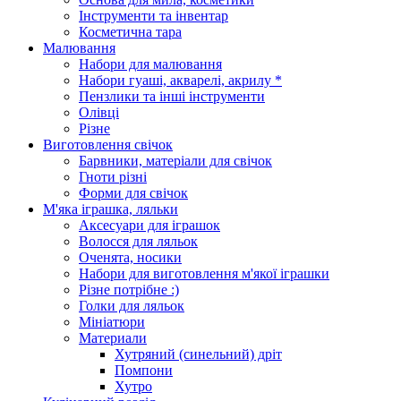
Інструменти та інвентар
Косметична тара
Малювання
Набори для малювання
Набори гуаші, акварелі, акрилу *
Пензлики та інші інструменти
Олівці
Різне
Виготовлення свічок
Барвники, матеріали для свічок
Гноти різні
Форми для свічок
М'яка іграшка, ляльки
Аксесуари для іграшок
Волосся для ляльок
Оченята, носики
Набори для виготовлення м'якої іграшки
Різне потрібне :)
Голки для ляльок
Мініатюри
Материали
Хутряний (синельний) дріт
Помпони
Хутро