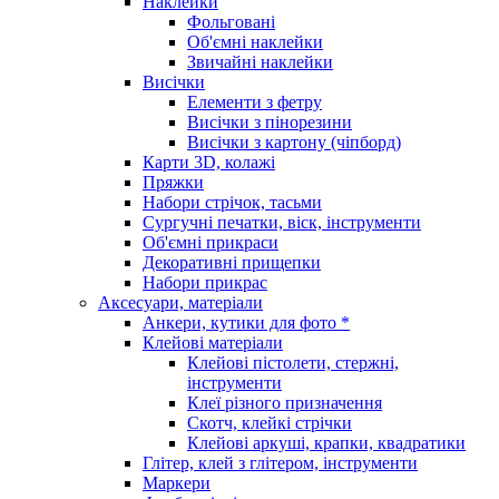
Наклейки
Фольговані
Об'ємні наклейки
Звичайні наклейки
Висічки
Елементи з фетру
Висічки з пінорезини
Висічки з картону (чіпборд)
Карти 3D, колажі
Пряжки
Набори стрічок, тасьми
Сургучні печатки, віск, інструменти
Об'ємні прикраси
Декоративні прищепки
Набори прикрас
Аксесуари, матеріали
Анкери, кутики для фото *
Клейові матеріали
Клейові пістолети, стержні,
інструменти
Клеї різного призначення
Скотч, клейкі стрічки
Клейові аркуші, крапки, квадратики
Глітер, клей з глітером, інструменти
Маркери