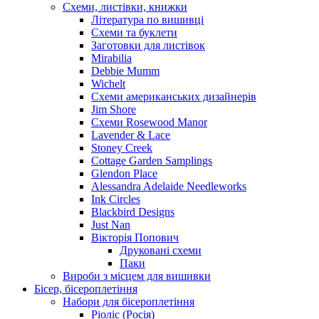
Схеми, листівки, книжки
Література по вишивці
Схеми та буклети
Заготовки для листівок
Mirabilia
Debbie Mumm
Wichelt
Схеми американських дизайнерів
Jim Shore
Cхеми Rosewood Manor
Lavender & Lace
Stoney Creek
Cottage Garden Samplings
Glendon Place
Alessandra Adelaide Needleworks
Ink Circles
Blackbird Designs
Just Nan
Вікторія Попович
Друковані схеми
Паки
Вироби з місцем для вишивки
Бісер, бісероплетіння
Набори для бісероплетіння
Ріоліс (Росія)