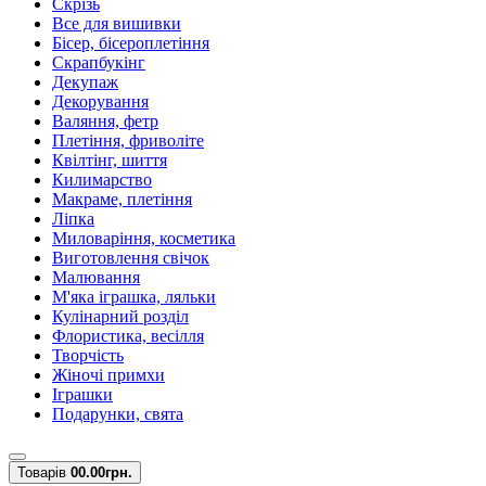
Скрізь
Все для вишивки
Бісер, бісероплетіння
Скрапбукінг
Декупаж
Декорування
Валяння, фетр
Плетіння, фриволіте
Квілтінг, шиття
Килимарство
Макраме, плетіння
Ліпка
Миловаріння, косметика
Виготовлення свічок
Малювання
М'яка іграшка, ляльки
Кулінарний розділ
Флористика, весілля
Творчість
Жіночі примхи
Іграшки
Подарунки, свята
Товарів
0
0.00грн.