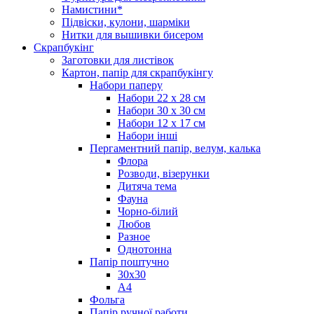
Намистини*
Підвіски, кулони, шарміки
Нитки для вышивки бисером
Скрапбукінг
Заготовки для листівок
Картон, папір для скрапбукінгу
Набори паперу
Набори 22 х 28 см
Набори 30 х 30 см
Набори 12 х 17 см
Набори інші
Пергаментний папір, велум, калька
Флора
Розводи, візерунки
Дитяча тема
Фауна
Чорно-білий
Любов
Разное
Однотонна
Папір поштучно
30х30
А4
Фольга
Папір ручної работи