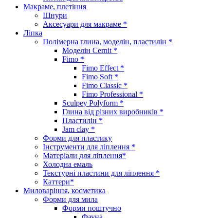
Макраме, плетіння
Шнури
Аксесуари для макраме *
Ліпка
Полімерна глина, моделін, пластилін *
Моделін Cernit *
Fimo *
Fimo Effect *
Fimo Soft *
Fimo Classic *
Fimo Professional *
Sculpey Polyform *
Глина від різних виробників *
Пластилін *
Jam clay *
Форми для пластику
Інструменти для ліплення *
Матеріали для ліплення*
Холодна емаль
Текстурні пластини для ліплення *
Каттери*
Миловаріння, косметика
Форми для мила
Форми поштучно
Фауна