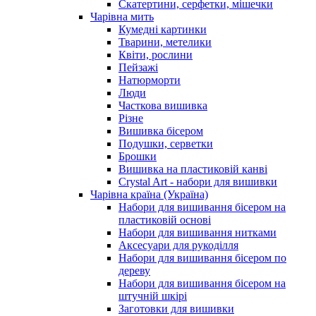
Скатертини, серфетки, мішечки
Чарiвна мить
Кумедні картинки
Тварини, метелики
Квіти, рослини
Пейзажі
Натюрморти
Люди
Часткова вишивка
Різне
Вишивка бісером
Подушки, серветки
Брошки
Вишивка на пластиковій канві
Crystal Art - набори для вишивки
Чарівна країна (Україна)
Набори для вишивання бісером на
пластиковій основі
Набори для вишивання нитками
Аксесуари для рукоділля
Набори для вишивання бісером по
дереву
Набори для вишивання бісером на
штучній шкірі
Заготовки для вишивки