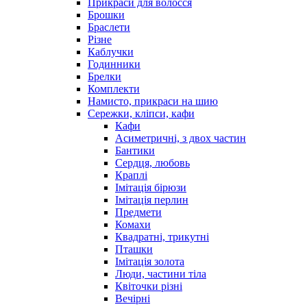
Прикраси для волосся
Брошки
Браслети
Різне
Каблучки
Годинники
Брелки
Комплекти
Намисто, прикраси на шию
Сережки, кліпси, кафи
Кафи
Асиметричні, з двох частин
Бантики
Сердця, любовь
Краплі
Імітація бірюзи
Імітація перлин
Предмети
Комахи
Квадратні, трикутні
Пташки
Імітація золота
Люди, частини тіла
Квіточки різні
Вечірні