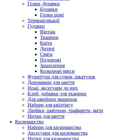
Голки, булавки
Булавки
Голки різні
Термоаплікації
Гудзики
Вінтаж
Тварини
Квіти
Дитячі
Свята
Подорожі
Захоплення
Кольорові мікси
Фурнітура для сумок, шкатулок
Допоміжне для шиття
Ножі, аксесуари до них
Клей, добавки для тканини
Для швейних машинок
Набори для квілтінгу
Лінійки, шаблони, трафарети, мати
Нитки для шиття
Килимарство
Набори для килимарства
Аксесуари для килимарства
Нитки для килимарства