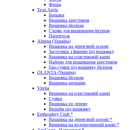
Флора
Тела Артіс
Брошки
Вишивка хрестиком
Вишивка бісером
Схеми для вишивання бісером
Папертоль
Alisena (Україна)
Вишивка на дерев'яній основі
Заготовки з фанери під вишивку
Вишивка на пластиковій канві
Набори для вишивання хрестиком
Еко-сумки під вишивку бісером
OLANTA (Україна)
Вишивка бісером
Вишивка нитками
Virena
Вишивка на пластиковій канві
Сумки
Вишивка по дереву
Вироби під вишивку
Embroidery Craft *
Вишивка на дерев'яній основі *
Вишивка на водорозчинній канві *
АртСоло - Натхнення *