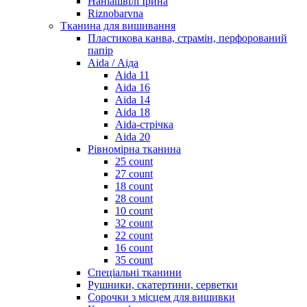
Наніашвілі Ірина
Riznobarvna
Тканина для вишивання
Пластикова канва, страмін, перфорований
папір
Aida / Аіда
Aida 11
Aida 16
Aida 14
Aida 18
Aida-стрічка
Aida 20
Рівномірна тканина
25 count
27 count
18 count
28 count
10 count
32 count
22 count
16 count
35 count
Спеціальні тканини
Рушники, скатертини, серветки
Сорочки з місцем для вишивки