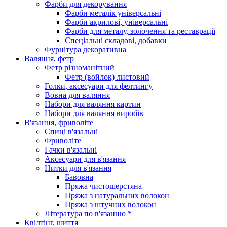
Фарби для декорування
Фарби металік універсальні
Фарби акрилові, універсальні
Фарби для металу, золочення та реставрації
Спеціальні складові, добавки
Фурнітура декоративна
Валяння, фетр
Фетр різноманітний
Фетр (войлок) листовий
Голки, аксесуари для фелтингу
Вовна для валяння
Набори для валяння картин
Набори для валяння виробів
В'язання, фриволіте
Спиці в'язальні
Фриволіте
Гачки в'язальні
Аксесуари для в'язання
Нитки для в'язання
Бавовна
Пряжа чистошерстяна
Пряжа з натуральних волокон
Пряжа з штучних волокон
Література по в'язанню *
Квілтінг, шиття