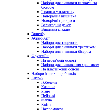
Набори для вишивки нитками та
бісером
Іграшки у пластику
Панорамна вишивка
Новорічні прикраси
Великодній декор
Вишивка гладдю
Butterfly
Абрис-Арт
Набори для творчості
Набори для вишивки хрестиком
Набори для вишивки бісером
ФрузелОк
На дерев'яній основі
Набори для вишивання хрестиком
На пластиковій основі
Набори інших виробників
Luca-S
Гобелени
Класика
Різне
Пейзажі
Фауна
Квіти
Натюрморти