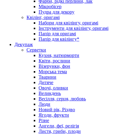
Фарби, рідкі перлини, лак
Мікробісер
Пудра для декору
Квілінг, оригамі
Набори для квілінгу, оригамі
Інструменти для квілінгу, оригамі
Папір для оригамі
Папір для квілінгу*
Декупаж
Серветки
Кухня, натюрморти
Квіти, рослини
Візерунки, фон
Морська тема
Тварини
Дитяче
Овочі, оливки
Великдень
Весілля, серця, любовь
Люди
Новий рік, Різдво
Ягоди, фрукти
Різне
Ангели, феї, релігія
Листя, гриби, плоди