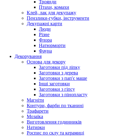
Троянди
Птахи, комахи
Клей, лак для декупажу
Пензлики-губки, інструменти
Декупажні карти
Люди
Різне
Флора
Натюрморти
Фауна
Декорування
Основа для декору
Заготовки під ліпку
Заготовки з дерева
Заготовки з пап'є маше
Інші заготовки
Заготовки з гіпсу
Заготовки з пінопласту
Магніти
Контури, фарби по тканині
Трафарети
Мозаїка
Виготовлення годинників
Натирки
Роспис по склу та керамиці