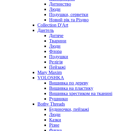
Дитинство
Люди
Подушки, серветки
Новий рік та Різдво
Collection D'Art
Дантель
Дитяче
Тварини
Люди
Флора
Подушки
Релігія
Пейзажі
Mary Maxim
VOLOSHKA
Вишивка по дереву
Вишивка на пластику
Вишивка хрестиком на тканині
Рушники
Bothy Threads
Будиночки, пейзажі
Люди
Казки
Різне
Фауна