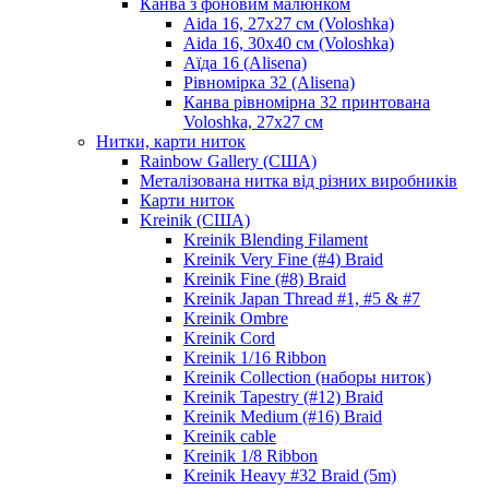
Канва з фоновим малюнком
Aida 16, 27х27 см (Voloshka)
Aida 16, 30х40 см (Voloshka)
Аїда 16 (Alisena)
Рівномірка 32 (Alisena)
Канва рівномірна 32 принтована
Voloshka, 27х27 см
Нитки, карти ниток
Rainbow Gallery (США)
Металізована нитка від різних виробників
Карти ниток
Kreinik (США)
Kreinik Blending Filament
Kreinik Very Fine (#4) Braid
Kreinik Fine (#8) Braid
Kreinik Japan Thread #1, #5 & #7
Kreinik Ombre
Kreinik Cord
Kreinik 1/16 Ribbon
Kreinik Collection (наборы ниток)
Kreinik Tapestry (#12) Braid
Kreinik Medium (#16) Braid
Kreinik cable
Kreinik 1/8 Ribbon
Kreinik Heavy #32 Braid (5m)