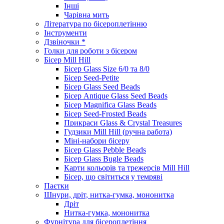
Інші
Чарівна мить
Література по бісероплетінню
Інструменти
Дзвіночки *
Голки для роботи з бісером
Бісер Mill Hill
Бісер Glass Size 6/0 та 8/0
Бісер Seed-Petite
Бісер Glass Seed Beads
Бісер Antique Glass Seed Beads
Бісер Magnifica Glass Beads
Бісер Seed-Frosted Beads
Прикраси Glass & Crystal Treasures
Гудзики Mill Hill (ручна работа)
Міні-набори бісеру
Бісер Glass Pebble Beads
Бісер Glass Bugle Beads
Карти кольорів та трежерсів Mill Hill
Бісер, що світиться у темряві
Паєтки
Шнури, дріт, нитка-гумка, мононитка
Дріт
Нитка-гумка, мононитка
Фурнітура для бісероплетіння