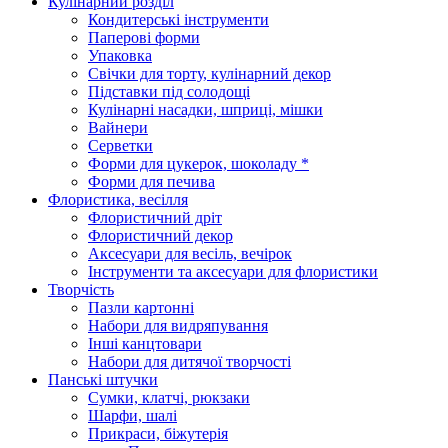
Кулінарний розділ
Кондитерські інструменти
Паперові форми
Упаковка
Свічки для торту, кулінарний декор
Підставки під солодощі
Кулінарні насадки, шприці, мішки
Вайнери
Серветки
Форми для цукерок, шоколаду *
Форми для печива
Флористика, весілля
Флористичний дріт
Флористичний декор
Аксесуари для весіль, вечірок
Інструменти та аксесуари для флористики
Творчість
Пазли картонні
Набори для видряпування
Інші канцтовари
Набори для дитячої творчості
Панські штучки
Сумки, клатчі, рюкзаки
Шарфи, шалі
Прикраси, біжутерія