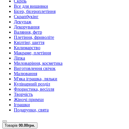
Скрізь
Все для вишивки
Бісер, бісероплетіння
Скрапбукінг
Декупаж
Декорування
Валяння, фетр
Плетіння, фриволіте
Квілтінг, шиття
Килимарство
Макраме, плетіння
Ліпка
Миловаріння, косметика
Виготовлення свічок
Малювання
М'яка іграшка, ляльки
Кулінарний розділ
Флористика, весілля
Творчість
Жіночі примхи
Іграшки
Подарунки, свята
Товарів
0
0.00грн.