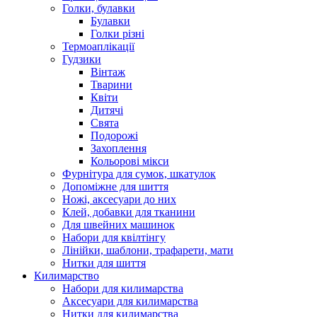
Голки, булавки
Булавки
Голки різні
Термоаплікації
Гудзики
Вінтаж
Тварини
Квіти
Дитячі
Свята
Подорожі
Захоплення
Кольорові мікси
Фурнітура для сумок, шкатулок
Допоміжне для шиття
Ножі, аксесуари до них
Клей, добавки для тканини
Для швейних машинок
Набори для квілтінгу
Лінійки, шаблони, трафарети, мати
Нитки для шиття
Килимарство
Набори для килимарства
Аксесуари для килимарства
Нитки для килимарства