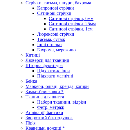
Стрічки, тасьма, шнури, бахрома
Капронові стрічки
Сатинові стрічки
Сатинові стрічки, 6мм
Сатинові стрічки, 25мм
Сатинові стрічки, 1см
Люрексові стрічки
Тасьма, сутаж
Інші стрічки
Бахрома, мереживо
Китиці
Люверси для тканини
Шторна фурнітура
Підхвати-кліпси
Підхвати магнітні
Бейка
Маркери, олівці, крейда, копіри
Замки-блискавки *
Тканина для шиття
Набори тканини, відрізи
Фетр, метраж
Аплікації, бантики
Зворотний бік подушок
Пір'я
Кравецькі ножиці *