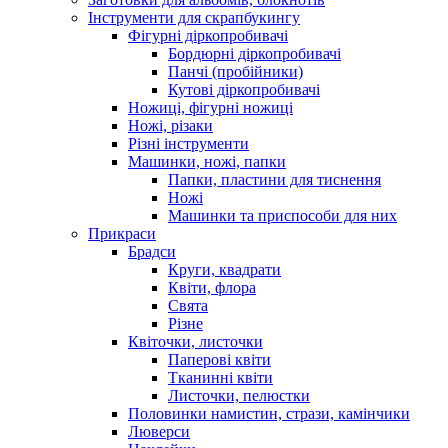
Інструменти для скрапбукингу
Фігурні діркопробивачі
Бордюрні діркопробивачі
Панчі (пробійники)
Кутові діркопробивачі
Ножиці, фігурні ножиці
Ножі, різаки
Різні інструменти
Машинки, ножі, папки
Папки, пластини для тиснення
Ножі
Машинки та приспособи для них
Прикраси
Брадси
Круги, квадрати
Квіти, флора
Свята
Різне
Квіточки, листочки
Паперові квіти
Тканинні квіти
Листочки, пелюстки
Половинки намистин, стрази, камінчики
Люверси