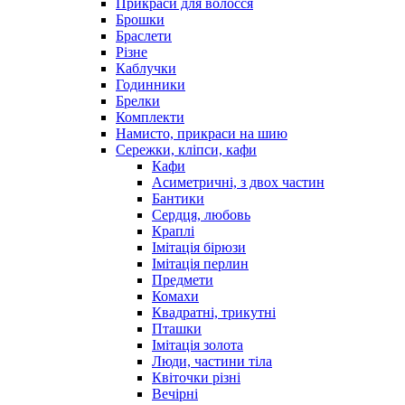
Прикраси для волосся
Брошки
Браслети
Різне
Каблучки
Годинники
Брелки
Комплекти
Намисто, прикраси на шию
Сережки, кліпси, кафи
Кафи
Асиметричні, з двох частин
Бантики
Сердця, любовь
Краплі
Імітація бірюзи
Імітація перлин
Предмети
Комахи
Квадратні, трикутні
Пташки
Імітація золота
Люди, частини тіла
Квіточки різні
Вечірні