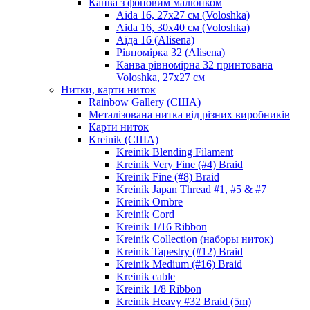
Канва з фоновим малюнком
Aida 16, 27х27 см (Voloshka)
Aida 16, 30х40 см (Voloshka)
Аїда 16 (Alisena)
Рівномірка 32 (Alisena)
Канва рівномірна 32 принтована
Voloshka, 27х27 см
Нитки, карти ниток
Rainbow Gallery (США)
Металізована нитка від різних виробників
Карти ниток
Kreinik (США)
Kreinik Blending Filament
Kreinik Very Fine (#4) Braid
Kreinik Fine (#8) Braid
Kreinik Japan Thread #1, #5 & #7
Kreinik Ombre
Kreinik Cord
Kreinik 1/16 Ribbon
Kreinik Collection (наборы ниток)
Kreinik Tapestry (#12) Braid
Kreinik Medium (#16) Braid
Kreinik cable
Kreinik 1/8 Ribbon
Kreinik Heavy #32 Braid (5m)