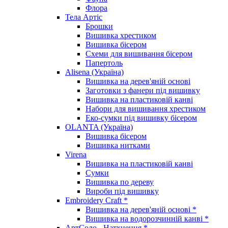
Флора
Тела Артіс
Брошки
Вишивка хрестиком
Вишивка бісером
Схеми для вишивання бісером
Папертоль
Alisena (Україна)
Вишивка на дерев'яній основі
Заготовки з фанери під вишивку
Вишивка на пластиковій канві
Набори для вишивання хрестиком
Еко-сумки під вишивку бісером
OLANTA (Україна)
Вишивка бісером
Вишивка нитками
Virena
Вишивка на пластиковій канві
Сумки
Вишивка по дереву
Вироби під вишивку
Embroidery Craft *
Вишивка на дерев'яній основі *
Вишивка на водорозчинній канві *
АртСоло - Натхнення *