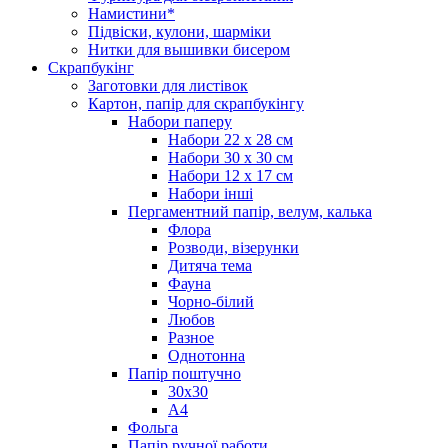
Намистини*
Підвіски, кулони, шарміки
Нитки для вышивки бисером
Скрапбукінг
Заготовки для листівок
Картон, папір для скрапбукінгу
Набори паперу
Набори 22 х 28 см
Набори 30 х 30 см
Набори 12 х 17 см
Набори інші
Пергаментний папір, велум, калька
Флора
Розводи, візерунки
Дитяча тема
Фауна
Чорно-білий
Любов
Разное
Однотонна
Папір поштучно
30х30
А4
Фольга
Папір ручної работи