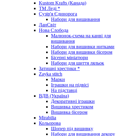
Kustom Krafts (Канада)
ТМ Леді *
Сузір'я Єдинорога
Набори для вишивання
ЛанСвіт
Нова Слобода
Малюнок-схема на канві для
вишивання
Набори для вишивки нитками
Набори для вишивки бісером
Бісерні мініатюри
Набори для шиття ляльок
Затишні хрестики *
Zayka stitch
Марки
Іграшки на підвісі
На підставці
ВДВ (Україна)
Декоративні іграшки
Вишивка хрестиком
Вишивка бісером
Mirabilia
Кольорова
Шопер під вишивку
Набори для вишивання декору