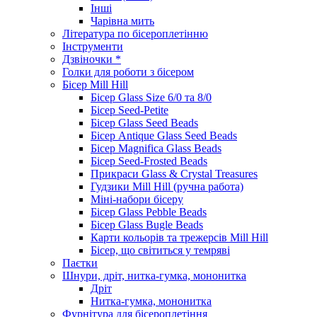
Інші
Чарівна мить
Література по бісероплетінню
Інструменти
Дзвіночки *
Голки для роботи з бісером
Бісер Mill Hill
Бісер Glass Size 6/0 та 8/0
Бісер Seed-Petite
Бісер Glass Seed Beads
Бісер Antique Glass Seed Beads
Бісер Magnifica Glass Beads
Бісер Seed-Frosted Beads
Прикраси Glass & Crystal Treasures
Гудзики Mill Hill (ручна работа)
Міні-набори бісеру
Бісер Glass Pebble Beads
Бісер Glass Bugle Beads
Карти кольорів та трежерсів Mill Hill
Бісер, що світиться у темряві
Паєтки
Шнури, дріт, нитка-гумка, мононитка
Дріт
Нитка-гумка, мононитка
Фурнітура для бісероплетіння