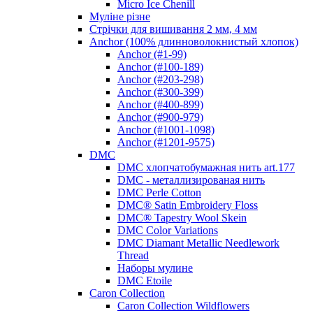
Micro Ice Chenill
Муліне різне
Стрічки для вишивання 2 мм, 4 мм
Anchor (100% длинноволокнистый хлопок)
Anchor (#1-99)
Anchor (#100-189)
Anchor (#203-298)
Anchor (#300-399)
Anchor (#400-899)
Anchor (#900-979)
Anchor (#1001-1098)
Anchor (#1201-9575)
DMC
DMC хлопчатобумажная нить art.177
DMC - металлизированая нить
DMC Perle Cotton
DMC® Satin Embroidery Floss
DMC® Tapestry Wool Skein
DMC Color Variations
DMC Diamant Metallic Needlework
Thread
Наборы мулине
DMC Etoile
Caron Collection
Caron Collection Wildflowers