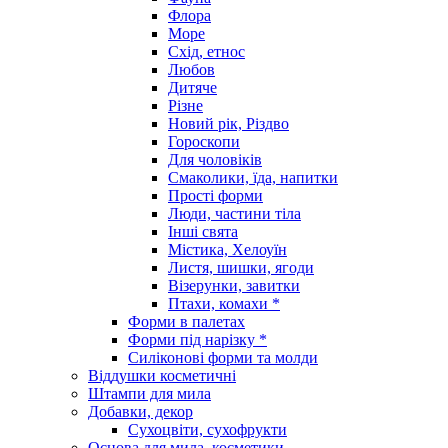
Флора
Море
Схід, етнос
Любов
Дитяче
Різне
Новий рік, Різдво
Гороскопи
Для чоловіків
Смаколики, їда, напитки
Прості форми
Люди, частини тіла
Інші свята
Містика, Хелоуїн
Листя, шишки, ягоди
Візерунки, завитки
Птахи, комахи *
Форми в палетах
Форми під нарізку *
Силіконові форми та молди
Віддушки косметичні
Штампи для мила
Добавки, декор
Сухоцвіти, сухофрукти
Основа для мила, косметики