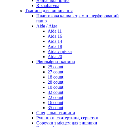
Наніашвілі Ірина
Riznobarvna
Тканина для вишивання
Пластикова канва, страмін, перфорований
папір
Aida / Аіда
Aida 11
Aida 16
Aida 14
Aida 18
Aida-стрічка
Aida 20
Рівномірна тканина
25 count
27 count
18 count
28 count
10 count
32 count
22 count
16 count
35 count
Спеціальні тканини
Рушники, скатертини, серветки
Сорочки з місцем для вишивки