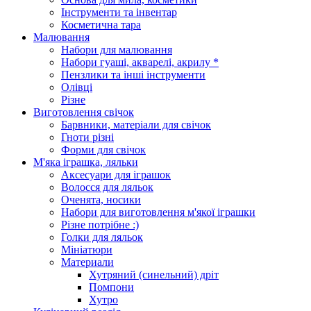
Інструменти та інвентар
Косметична тара
Малювання
Набори для малювання
Набори гуаші, акварелі, акрилу *
Пензлики та інші інструменти
Олівці
Різне
Виготовлення свічок
Барвники, матеріали для свічок
Гноти різні
Форми для свічок
М'яка іграшка, ляльки
Аксесуари для іграшок
Волосся для ляльок
Оченята, носики
Набори для виготовлення м'якої іграшки
Різне потрібне :)
Голки для ляльок
Мініатюри
Материали
Хутряний (синельний) дріт
Помпони
Хутро