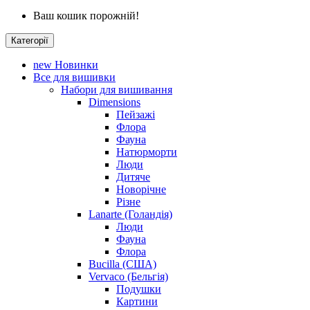
Ваш кошик порожній!
Категорії
new
Новинки
Все для вишивки
Набори для вишивання
Dimensions
Пейзажі
Флора
Фауна
Натюрморти
Люди
Дитяче
Новорічне
Різне
Lanarte (Голандія)
Люди
Фауна
Флора
Bucilla (США)
Vervaco (Бельгія)
Подушки
Картини