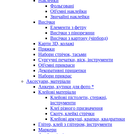
Наклейки
Фольговані
Об'ємні наклейки
Звичайні наклейки
Висічки
Елементи з фетру
Висічки з пінорезини
Висічки з картону (чіпборд)
Карти 3D, колажі
Пряжки
Набори стрічок, тасьми
Сургучні печатки, віск, інструменти
Об'ємні прикраси
Декоративні прищепки
Набори прикрас
Аксесуари, матеріали
Анкери, кутики для фото *
Клейові матеріали
Клейові пістолети, стержні,
інструменти
Клеї різного призначення
Скотч, клейкі стрічки
Клейові аркуші, крапки, квадратики
Глітер, клей з глітером, інструменти
Маркери