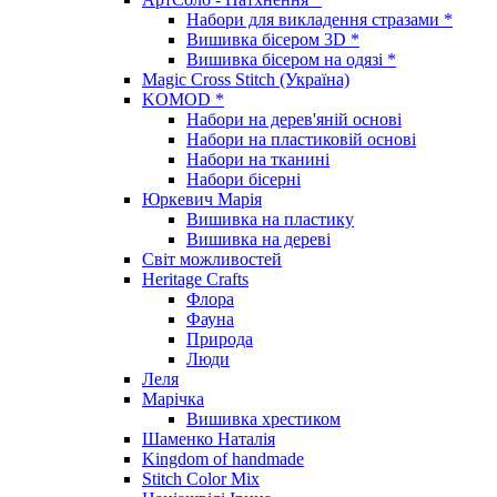
Набори для викладення стразами *
Вишивка бісером 3D *
Вишивка бісером на одязі *
Magic Cross Stitch (Україна)
KOMOD *
Набори на дерев'яній основі
Набори на пластиковій основі
Набори на тканині
Набори бісерні
Юркевич Марія
Вишивка на пластику
Вишивка на дереві
Світ можливостей
Heritage Crafts
Флора
Фауна
Природа
Люди
Леля
Марічка
Вишивка хрестиком
Шаменко Наталія
Kingdom of handmade
Stitch Color Mix