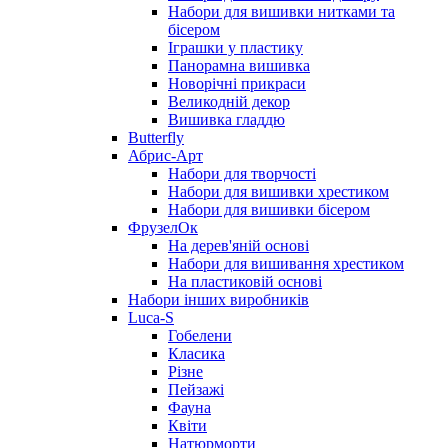
Набори для вишивки нитками та
бісером
Іграшки у пластику
Панорамна вишивка
Новорічні прикраси
Великодній декор
Вишивка гладдю
Butterfly
Абрис-Арт
Набори для творчості
Набори для вишивки хрестиком
Набори для вишивки бісером
ФрузелОк
На дерев'яній основі
Набори для вишивання хрестиком
На пластиковій основі
Набори інших виробників
Luca-S
Гобелени
Класика
Різне
Пейзажі
Фауна
Квіти
Натюрморти