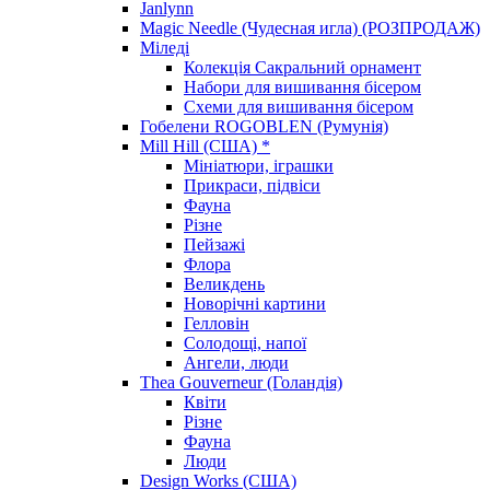
Janlynn
Magic Needle (Чудесная игла) (РОЗПРОДАЖ)
Міледі
Колекція Сакральний орнамент
Набори для вишивання бісером
Схеми для вишивання бісером
Гобелени ROGOBLEN (Румунія)
Mill Hill (США) *
Мініатюри, іграшки
Прикраси, підвіси
Фауна
Різне
Пейзажі
Флора
Великдень
Новорічні картини
Гелловін
Солодощі, напої
Ангели, люди
Thea Gouverneur (Голандія)
Квіти
Різне
Фауна
Люди
Design Works (США)