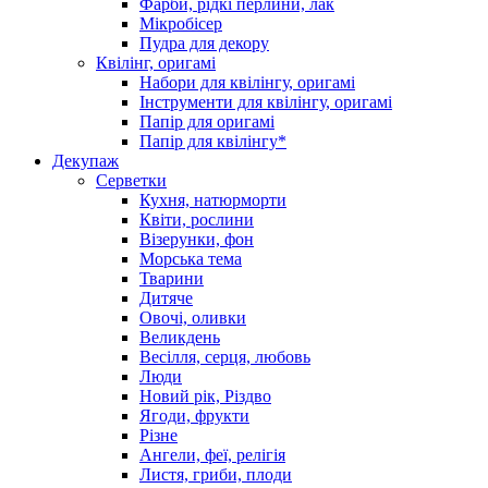
Фарби, рідкі перлини, лак
Мікробісер
Пудра для декору
Квілінг, оригамі
Набори для квілінгу, оригамі
Інструменти для квілінгу, оригамі
Папір для оригамі
Папір для квілінгу*
Декупаж
Серветки
Кухня, натюрморти
Квіти, рослини
Візерунки, фон
Морська тема
Тварини
Дитяче
Овочі, оливки
Великдень
Весілля, серця, любовь
Люди
Новий рік, Різдво
Ягоди, фрукти
Різне
Ангели, феї, релігія
Листя, гриби, плоди