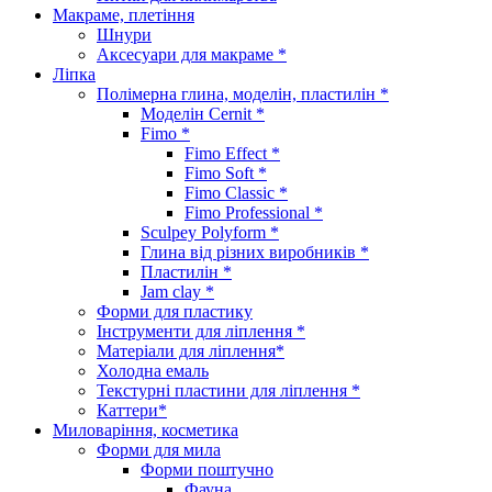
Макраме, плетіння
Шнури
Аксесуари для макраме *
Ліпка
Полімерна глина, моделін, пластилін *
Моделін Cernit *
Fimo *
Fimo Effect *
Fimo Soft *
Fimo Classic *
Fimo Professional *
Sculpey Polyform *
Глина від різних виробників *
Пластилін *
Jam clay *
Форми для пластику
Інструменти для ліплення *
Матеріали для ліплення*
Холодна емаль
Текстурні пластини для ліплення *
Каттери*
Миловаріння, косметика
Форми для мила
Форми поштучно
Фауна