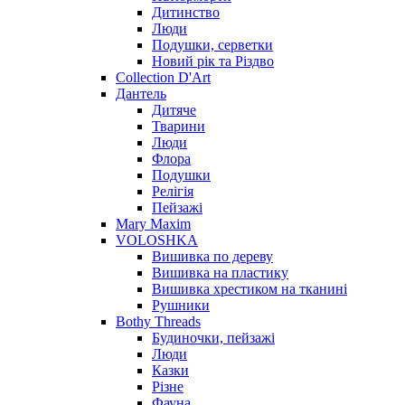
Дитинство
Люди
Подушки, серветки
Новий рік та Різдво
Collection D'Art
Дантель
Дитяче
Тварини
Люди
Флора
Подушки
Релігія
Пейзажі
Mary Maxim
VOLOSHKA
Вишивка по дереву
Вишивка на пластику
Вишивка хрестиком на тканині
Рушники
Bothy Threads
Будиночки, пейзажі
Люди
Казки
Різне
Фауна