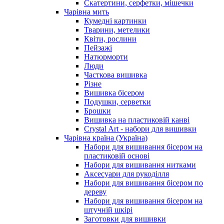
Скатертини, серфетки, мішечки
Чарiвна мить
Кумедні картинки
Тварини, метелики
Квіти, рослини
Пейзажі
Натюрморти
Люди
Часткова вишивка
Різне
Вишивка бісером
Подушки, серветки
Брошки
Вишивка на пластиковій канві
Crystal Art - набори для вишивки
Чарівна країна (Україна)
Набори для вишивання бісером на
пластиковій основі
Набори для вишивання нитками
Аксесуари для рукоділля
Набори для вишивання бісером по
дереву
Набори для вишивання бісером на
штучній шкірі
Заготовки для вишивки