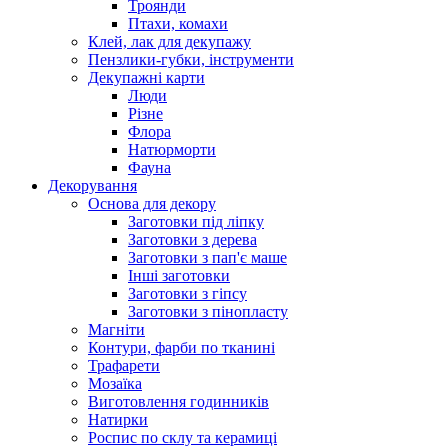
Троянди
Птахи, комахи
Клей, лак для декупажу
Пензлики-губки, інструменти
Декупажні карти
Люди
Різне
Флора
Натюрморти
Фауна
Декорування
Основа для декору
Заготовки під ліпку
Заготовки з дерева
Заготовки з пап'є маше
Інші заготовки
Заготовки з гіпсу
Заготовки з пінопласту
Магніти
Контури, фарби по тканині
Трафарети
Мозаїка
Виготовлення годинників
Натирки
Роспис по склу та керамиці