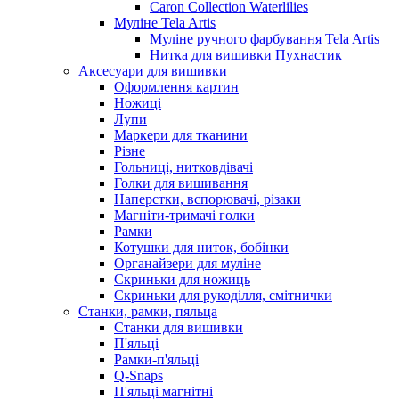
Caron Collection Waterlilies
Муліне Tela Artis
Муліне ручного фарбування Tela Artis
Нитка для вишивки Пухнастик
Аксесуари для вишивки
Оформлення картин
Ножиці
Лупи
Маркери для тканини
Різне
Гольниці, нитковдівачі
Голки для вишивання
Наперстки, вспорювачі, різаки
Магніти-тримачі голки
Рамки
Котушки для ниток, бобінки
Органайзери для муліне
Скриньки для ножиць
Скриньки для рукоділля, смітнички
Станки, рамки, пяльца
Станки для вишивки
П'яльці
Рамки-п'яльці
Q-Snaps
П'яльці магнітні