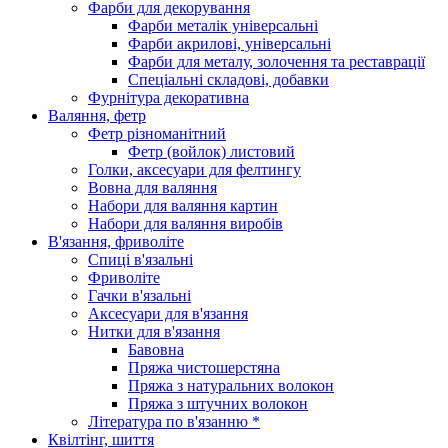
Фарби для декорування
Фарби металік універсальні
Фарби акрилові, універсальні
Фарби для металу, золочення та реставрації
Спеціальні складові, добавки
Фурнітура декоративна
Валяння, фетр
Фетр різноманітний
Фетр (войлок) листовий
Голки, аксесуари для фелтингу
Вовна для валяння
Набори для валяння картин
Набори для валяння виробів
В'язання, фриволіте
Спиці в'язальні
Фриволіте
Гачки в'язальні
Аксесуари для в'язання
Нитки для в'язання
Бавовна
Пряжа чистошерстяна
Пряжа з натуральних волокон
Пряжа з штучних волокон
Література по в'язанню *
Квілтінг, шиття