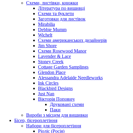
Схеми, листівки, книжки
Література по вишивці
Схеми та буклети
Заготовки для листівок
Mirabilia
Debbie Mumm
Wichelt
Схеми американських дизайнерів
Jim Shore
Cхеми Rosewood Manor
Lavender & Lace
Stoney Creek
Cottage Garden Samplings
Glendon Place
Alessandra Adelaide Needleworks
Ink Circles
Blackbird Designs
Just Nan
Вікторія Попович
Друковані схеми
Паки
Вироби з місцем для вишивки
Бісер, бісероплетіння
Набори для бісероплетіння
Ріоліс (Росія)