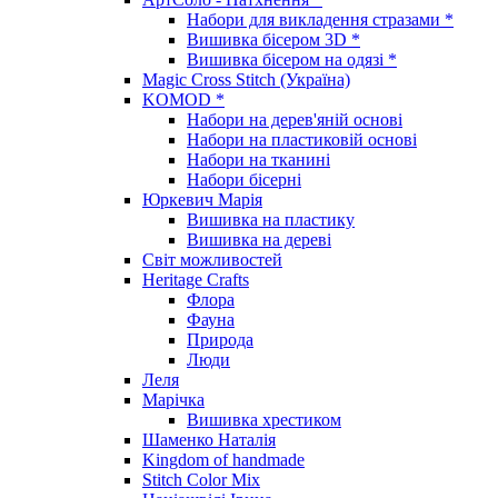
Набори для викладення стразами *
Вишивка бісером 3D *
Вишивка бісером на одязі *
Magic Cross Stitch (Україна)
KOMOD *
Набори на дерев'яній основі
Набори на пластиковій основі
Набори на тканині
Набори бісерні
Юркевич Марія
Вишивка на пластику
Вишивка на дереві
Світ можливостей
Heritage Crafts
Флора
Фауна
Природа
Люди
Леля
Марічка
Вишивка хрестиком
Шаменко Наталія
Kingdom of handmade
Stitch Color Mix