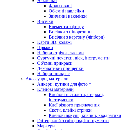
Наклейки
Фольговані
Об'ємні наклейки
Звичайні наклейки
Висічки
Елементи з фетру
Висічки з пінорезини
Висічки з картону (чіпборд)
Карти 3D, колажі
Пряжки
Набори стрічок, тасьми
Сургучні печатки, віск, інструменти
Об'ємні прикраси
Декоративні прищепки
Набори прикрас
Аксесуари, матеріали
Анкери, кутики для фото *
Клейові матеріали
Клейові пістолети, стержні,
інструменти
Клеї різного призначення
Скотч, клейкі стрічки
Клейові аркуші, крапки, квадратики
Глітер, клей з глітером, інструменти
Маркери