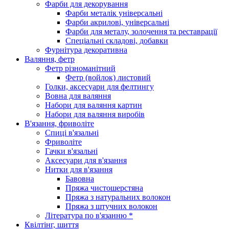
Фарби для декорування
Фарби металік універсальні
Фарби акрилові, універсальні
Фарби для металу, золочення та реставрації
Спеціальні складові, добавки
Фурнітура декоративна
Валяння, фетр
Фетр різноманітний
Фетр (войлок) листовий
Голки, аксесуари для фелтингу
Вовна для валяння
Набори для валяння картин
Набори для валяння виробів
В'язання, фриволіте
Спиці в'язальні
Фриволіте
Гачки в'язальні
Аксесуари для в'язання
Нитки для в'язання
Бавовна
Пряжа чистошерстяна
Пряжа з натуральних волокон
Пряжа з штучних волокон
Література по в'язанню *
Квілтінг, шиття