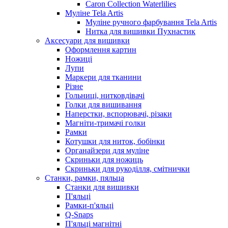
Caron Collection Waterlilies
Муліне Tela Artis
Муліне ручного фарбування Tela Artis
Нитка для вишивки Пухнастик
Аксесуари для вишивки
Оформлення картин
Ножиці
Лупи
Маркери для тканини
Різне
Гольниці, нитковдівачі
Голки для вишивання
Наперстки, вспорювачі, різаки
Магніти-тримачі голки
Рамки
Котушки для ниток, бобінки
Органайзери для муліне
Скриньки для ножиць
Скриньки для рукоділля, смітнички
Станки, рамки, пяльца
Станки для вишивки
П'яльці
Рамки-п'яльці
Q-Snaps
П'яльці магнітні