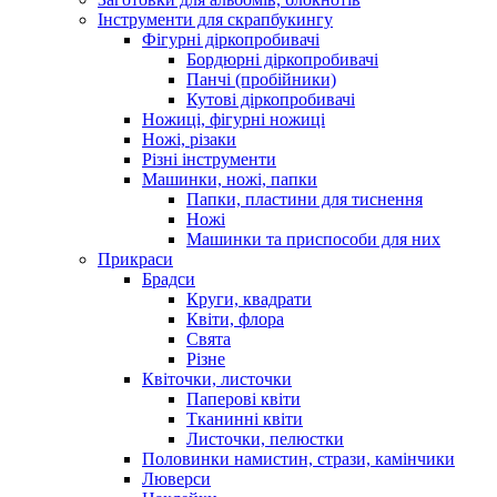
Інструменти для скрапбукингу
Фігурні діркопробивачі
Бордюрні діркопробивачі
Панчі (пробійники)
Кутові діркопробивачі
Ножиці, фігурні ножиці
Ножі, різаки
Різні інструменти
Машинки, ножі, папки
Папки, пластини для тиснення
Ножі
Машинки та приспособи для них
Прикраси
Брадси
Круги, квадрати
Квіти, флора
Свята
Різне
Квіточки, листочки
Паперові квіти
Тканинні квіти
Листочки, пелюстки
Половинки намистин, стрази, камінчики
Люверси