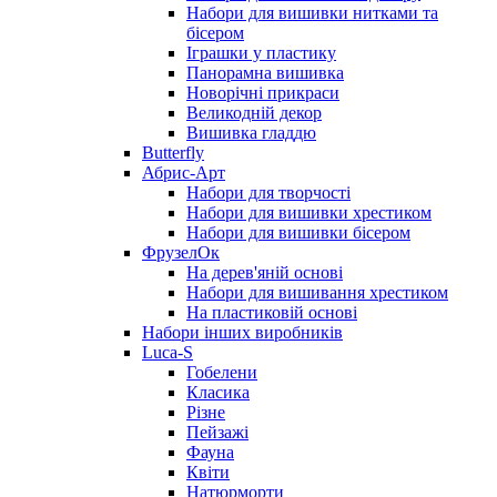
Набори для вишивки нитками та
бісером
Іграшки у пластику
Панорамна вишивка
Новорічні прикраси
Великодній декор
Вишивка гладдю
Butterfly
Абрис-Арт
Набори для творчості
Набори для вишивки хрестиком
Набори для вишивки бісером
ФрузелОк
На дерев'яній основі
Набори для вишивання хрестиком
На пластиковій основі
Набори інших виробників
Luca-S
Гобелени
Класика
Різне
Пейзажі
Фауна
Квіти
Натюрморти