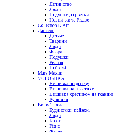
Дитинство
Люди
Подушки, серветки
Новий рік та Різдво
Collection D'Art
Дантель
Дитяче
Тварини
Люди
Флора
Подушки
Релігія
Пейзажі
Mary Maxim
VOLOSHKA
Вишивка по дереву
Вишивка на пластику
Вишивка хрестиком на тканині
Рушники
Bothy Threads
Будиночки, пейзажі
Люди
Казки
Різне
Фауна