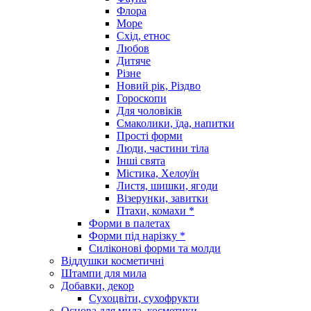
Флора
Море
Схід, етнос
Любов
Дитяче
Різне
Новий рік, Різдво
Гороскопи
Для чоловіків
Смаколики, їда, напитки
Прості форми
Люди, частини тіла
Інші свята
Містика, Хелоуїн
Листя, шишки, ягоди
Візерунки, завитки
Птахи, комахи *
Форми в палетах
Форми під нарізку *
Силіконові форми та молди
Віддушки косметичні
Штампи для мила
Добавки, декор
Сухоцвіти, сухофрукти
Основа для мила, косметики