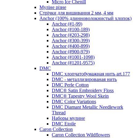
Micro Ice Chenill
Муліне різне
Стрічки для вишивання 2 мм, 4 мм
Anchor (100% длинноволокнистый хлопок)
Anchor (#1-99)
Anchor (#100-189)
Anchor (#203-298)
Anchor (#300-399)
Anchor (#400-899)
Anchor (#900-979)
Anchor (#1001-1098)
Anchor (#1201-9575)
DMC
DMC хлопчатобумажная нить art.177
DMC - металлизированая нить
DMC Perle Cotton
DMC® Satin Embroidery Floss
DMC® Tapestry Wool Skein
DMC Color Variations
DMC Diamant Metallic Needlework
Thread
Наборы мулине
DMC Etoile
Caron Collection
Caron Collection Wildflowers