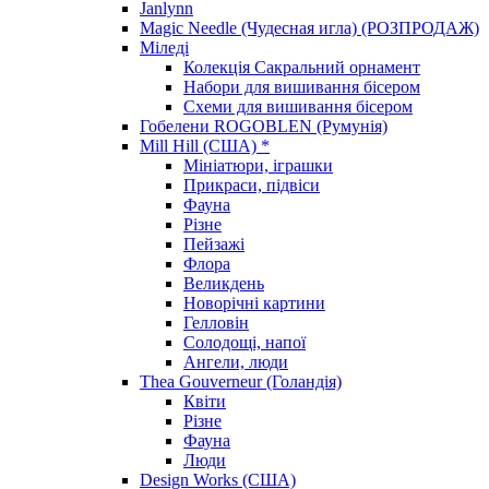
Janlynn
Magic Needle (Чудесная игла) (РОЗПРОДАЖ)
Міледі
Колекція Сакральний орнамент
Набори для вишивання бісером
Схеми для вишивання бісером
Гобелени ROGOBLEN (Румунія)
Mill Hill (США) *
Мініатюри, іграшки
Прикраси, підвіси
Фауна
Різне
Пейзажі
Флора
Великдень
Новорічні картини
Гелловін
Солодощі, напої
Ангели, люди
Thea Gouverneur (Голандія)
Квіти
Різне
Фауна
Люди
Design Works (США)