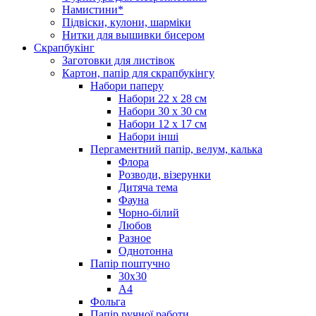
Намистини*
Підвіски, кулони, шарміки
Нитки для вышивки бисером
Скрапбукінг
Заготовки для листівок
Картон, папір для скрапбукінгу
Набори паперу
Набори 22 х 28 см
Набори 30 х 30 см
Набори 12 х 17 см
Набори інші
Пергаментний папір, велум, калька
Флора
Розводи, візерунки
Дитяча тема
Фауна
Чорно-білий
Любов
Разное
Однотонна
Папір поштучно
30х30
А4
Фольга
Папір ручної работи