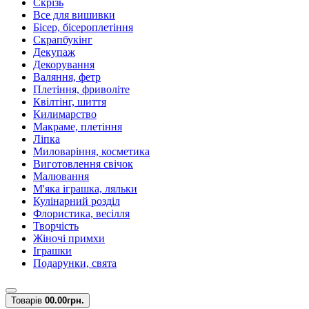
Скрізь
Все для вишивки
Бісер, бісероплетіння
Скрапбукінг
Декупаж
Декорування
Валяння, фетр
Плетіння, фриволіте
Квілтінг, шиття
Килимарство
Макраме, плетіння
Ліпка
Миловаріння, косметика
Виготовлення свічок
Малювання
М'яка іграшка, ляльки
Кулінарний розділ
Флористика, весілля
Творчість
Жіночі примхи
Іграшки
Подарунки, свята
Товарів
0
0.00грн.