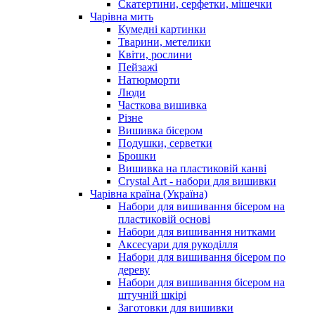
Скатертини, серфетки, мішечки
Чарiвна мить
Кумедні картинки
Тварини, метелики
Квіти, рослини
Пейзажі
Натюрморти
Люди
Часткова вишивка
Різне
Вишивка бісером
Подушки, серветки
Брошки
Вишивка на пластиковій канві
Crystal Art - набори для вишивки
Чарівна країна (Україна)
Набори для вишивання бісером на
пластиковій основі
Набори для вишивання нитками
Аксесуари для рукоділля
Набори для вишивання бісером по
дереву
Набори для вишивання бісером на
штучній шкірі
Заготовки для вишивки