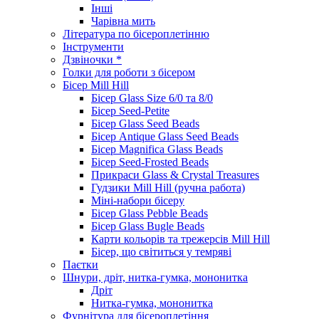
Інші
Чарівна мить
Література по бісероплетінню
Інструменти
Дзвіночки *
Голки для роботи з бісером
Бісер Mill Hill
Бісер Glass Size 6/0 та 8/0
Бісер Seed-Petite
Бісер Glass Seed Beads
Бісер Antique Glass Seed Beads
Бісер Magnifica Glass Beads
Бісер Seed-Frosted Beads
Прикраси Glass & Crystal Treasures
Гудзики Mill Hill (ручна работа)
Міні-набори бісеру
Бісер Glass Pebble Beads
Бісер Glass Bugle Beads
Карти кольорів та трежерсів Mill Hill
Бісер, що світиться у темряві
Паєтки
Шнури, дріт, нитка-гумка, мононитка
Дріт
Нитка-гумка, мононитка
Фурнітура для бісероплетіння