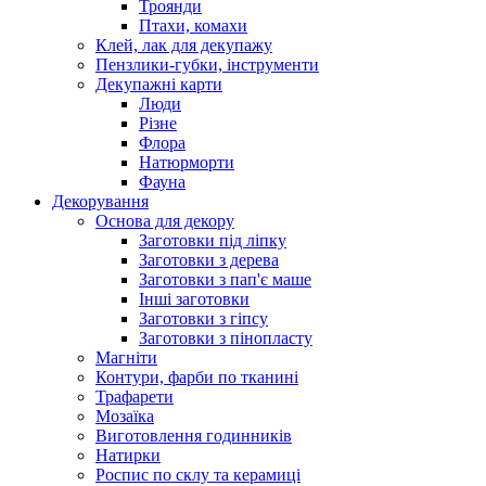
Троянди
Птахи, комахи
Клей, лак для декупажу
Пензлики-губки, інструменти
Декупажні карти
Люди
Різне
Флора
Натюрморти
Фауна
Декорування
Основа для декору
Заготовки під ліпку
Заготовки з дерева
Заготовки з пап'є маше
Інші заготовки
Заготовки з гіпсу
Заготовки з пінопласту
Магніти
Контури, фарби по тканині
Трафарети
Мозаїка
Виготовлення годинників
Натирки
Роспис по склу та керамиці