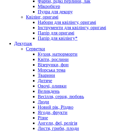
Фарби, рідкі перлини, лак
Мікробісер
Пудра для декору
Квілінг, оригамі
Набори для квілінгу, оригамі
Інструменти для квілінгу, оригамі
Папір для оригамі
Папір для квілінгу*
Декупаж
Серветки
Кухня, натюрморти
Квіти, рослини
Візерунки, фон
Морська тема
Тварини
Дитяче
Овочі, оливки
Великдень
Весілля, серця, любовь
Люди
Новий рік, Різдво
Ягоди, фрукти
Різне
Ангели, феї, релігія
Листя, гриби, плоди