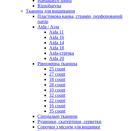
Наніашвілі Ірина
Riznobarvna
Тканина для вишивання
Пластикова канва, страмін, перфорований
папір
Aida / Аіда
Aida 11
Aida 16
Aida 14
Aida 18
Aida-стрічка
Aida 20
Рівномірна тканина
25 count
27 count
18 count
28 count
10 count
32 count
22 count
16 count
35 count
Спеціальні тканини
Рушники, скатертини, серветки
Сорочки з місцем для вишивки