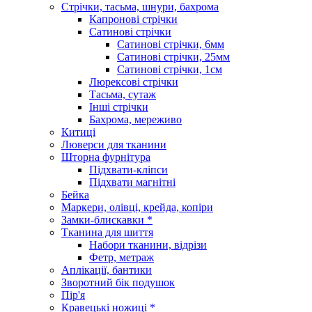
Стрічки, тасьма, шнури, бахрома
Капронові стрічки
Сатинові стрічки
Сатинові стрічки, 6мм
Сатинові стрічки, 25мм
Сатинові стрічки, 1см
Люрексові стрічки
Тасьма, сутаж
Інші стрічки
Бахрома, мереживо
Китиці
Люверси для тканини
Шторна фурнітура
Підхвати-кліпси
Підхвати магнітні
Бейка
Маркери, олівці, крейда, копіри
Замки-блискавки *
Тканина для шиття
Набори тканини, відрізи
Фетр, метраж
Аплікації, бантики
Зворотний бік подушок
Пір'я
Кравецькі ножиці *