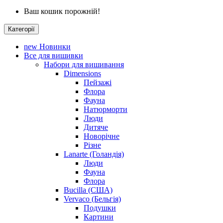
Ваш кошик порожній!
Категорії
new
Новинки
Все для вишивки
Набори для вишивання
Dimensions
Пейзажі
Флора
Фауна
Натюрморти
Люди
Дитяче
Новорічне
Різне
Lanarte (Голандія)
Люди
Фауна
Флора
Bucilla (США)
Vervaco (Бельгія)
Подушки
Картини