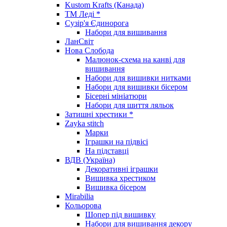
Kustom Krafts (Канада)
ТМ Леді *
Сузір'я Єдинорога
Набори для вишивання
ЛанСвіт
Нова Слобода
Малюнок-схема на канві для
вишивання
Набори для вишивки нитками
Набори для вишивки бісером
Бісерні мініатюри
Набори для шиття ляльок
Затишні хрестики *
Zayka stitch
Марки
Іграшки на підвісі
На підставці
ВДВ (Україна)
Декоративні іграшки
Вишивка хрестиком
Вишивка бісером
Mirabilia
Кольорова
Шопер під вишивку
Набори для вишивання декору