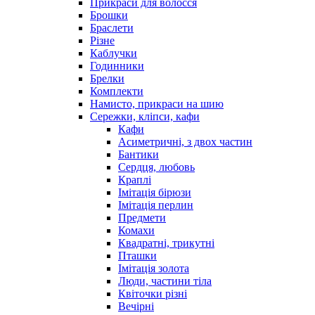
Прикраси для волосся
Брошки
Браслети
Різне
Каблучки
Годинники
Брелки
Комплекти
Намисто, прикраси на шию
Сережки, кліпси, кафи
Кафи
Асиметричні, з двох частин
Бантики
Сердця, любовь
Краплі
Імітація бірюзи
Імітація перлин
Предмети
Комахи
Квадратні, трикутні
Пташки
Імітація золота
Люди, частини тіла
Квіточки різні
Вечірні