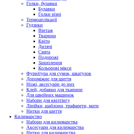
Голки, булавки
Булавки
Голки різні
Термоаплікації
Гудзики
Вінтаж
Тварини
Квіти
Дитячі
Свята
Подорожі
Захоплення
Кольорові мікси
Фурнітура для сумок, шкатулок
Допоміжне для шиття
Ножі, аксесуари до них
Клей, добавки для тканини
Для швейних машинок
Набори для квілтінгу
Лінійки, шаблони, трафарети, мати
Нитки для шиття
Килимарство
Набори для килимарства
Аксесуари для килимарства
Нитки для килимарства