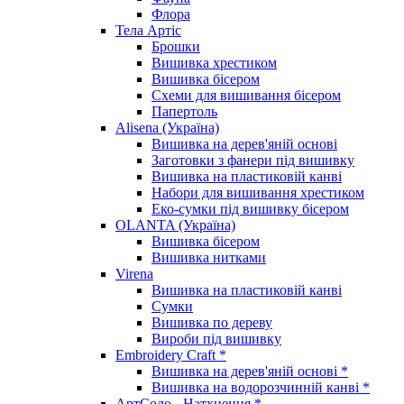
Флора
Тела Артіс
Брошки
Вишивка хрестиком
Вишивка бісером
Схеми для вишивання бісером
Папертоль
Alisena (Україна)
Вишивка на дерев'яній основі
Заготовки з фанери під вишивку
Вишивка на пластиковій канві
Набори для вишивання хрестиком
Еко-сумки під вишивку бісером
OLANTA (Україна)
Вишивка бісером
Вишивка нитками
Virena
Вишивка на пластиковій канві
Сумки
Вишивка по дереву
Вироби під вишивку
Embroidery Craft *
Вишивка на дерев'яній основі *
Вишивка на водорозчинній канві *
АртСоло - Натхнення *