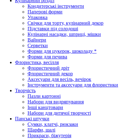
Кулінарний розділ
Кондитерські інструменти
Паперові форми
Упаковка
Свічки для торту, кулінарний декор
Підставки під солодощі
Кулінарні насадки, шприці, мішки
Вайнери
Серветки
Форми для цукерок, шоколаду *
Форми для печива
Флористика, весілля
Флористичний дріт
Флористичний декор
Аксесуари для весіль, вечірок
Інструменти та аксесуари для флористики
Творчість
Пазли картонні
Набори для видряпування
Інші канцтовари
Набори для дитячої творчості
Панські штучки
Сумки, клатчі, рюкзаки
Шарфи, шалі
Прикраси, біжутерія