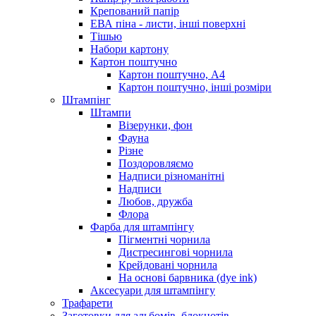
Крепований папір
ЕВА піна - листи, інші поверхні
Тішью
Набори картону
Картон поштучно
Картон поштучно, А4
Картон поштучно, інші розміри
Штампінг
Штампи
Візерунки, фон
Фауна
Різне
Поздоровляємо
Надписи різноманітні
Надписи
Любов, дружба
Флора
Фарба для штампінгу
Пігментні чорнила
Дистресингові чорнила
Крейдовані чорнила
На основі барвника (dye ink)
Аксесуари для штампінгу
Трафарети
Заготовки для альбомів, блокнотів