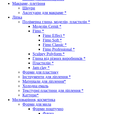
Макраме, плетіння
Шнури
Аксесуари для макраме *
Ліпка
Полімерна глина, моделін, пластилін *
Моделін Cernit *
Fimo *
Fimo Effect *
Fimo Soft *
Fimo Classic *
Fimo Professional *
Sculpey Polyform *
Глина від різних виробників *
Пластилін *
Jam clay *
Форми для пластику
Інструменти для ліплення *
Матеріали для ліплення*
Холодна емаль
Текстурні пластини для ліплення *
Каттери*
Миловаріння, косметика
Форми для мила
Форми поштучно
Фауна