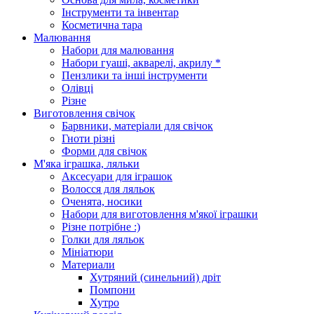
Інструменти та інвентар
Косметична тара
Малювання
Набори для малювання
Набори гуаші, акварелі, акрилу *
Пензлики та інші інструменти
Олівці
Різне
Виготовлення свічок
Барвники, матеріали для свічок
Гноти різні
Форми для свічок
М'яка іграшка, ляльки
Аксесуари для іграшок
Волосся для ляльок
Оченята, носики
Набори для виготовлення м'якої іграшки
Різне потрібне :)
Голки для ляльок
Мініатюри
Материали
Хутряний (синельний) дріт
Помпони
Хутро