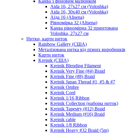
Канва з фоновим малюнком
Aida 16, 27х27 см (Voloshka)
Aida 16, 30х40 см (Voloshka)
Аїда 16 (Alisena)
Рівномірка 32 (Alisena)
Канва рівномірна 32 принтована
Voloshka, 27х27 см
Нитки, карти ниток
Rainbow Gallery (США)
Металізована нитка від різних виробників
Карти ниток
Kreinik (США)
Kreinik Blending Filament
Kreinik Very Fine (#4) Braid
Kreinik Fine (#8) Braid
Kreinik Japan Thread #1, #5 & #7
Kreinik Ombre
Kreinik Cord
Kreinik 1/16 Ribbon
Kreinik Collection (наборы ниток)
Kreinik Tapestry (#12) Braid
Kreinik Medium (#16) Braid
Kreinik cable
Kreinik 1/8 Ribbon
Kreinik Heavy #32 Braid (5m)