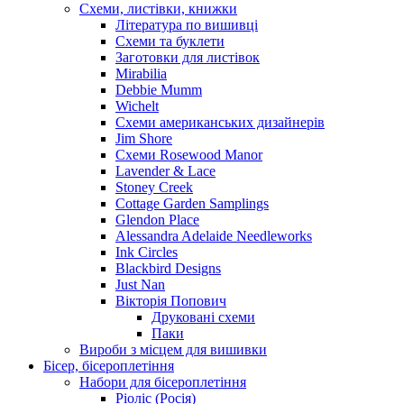
Схеми, листівки, книжки
Література по вишивці
Схеми та буклети
Заготовки для листівок
Mirabilia
Debbie Mumm
Wichelt
Схеми американських дизайнерів
Jim Shore
Cхеми Rosewood Manor
Lavender & Lace
Stoney Creek
Cottage Garden Samplings
Glendon Place
Alessandra Adelaide Needleworks
Ink Circles
Blackbird Designs
Just Nan
Вікторія Попович
Друковані схеми
Паки
Вироби з місцем для вишивки
Бісер, бісероплетіння
Набори для бісероплетіння
Ріоліс (Росія)