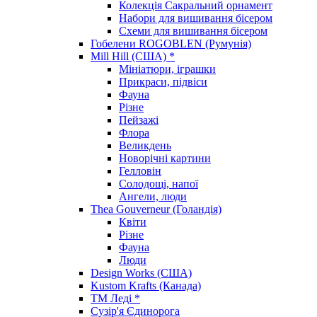
Колекція Сакральний орнамент
Набори для вишивання бісером
Схеми для вишивання бісером
Гобелени ROGOBLEN (Румунія)
Mill Hill (США) *
Мініатюри, іграшки
Прикраси, підвіси
Фауна
Різне
Пейзажі
Флора
Великдень
Новорічні картини
Гелловін
Солодощі, напої
Ангели, люди
Thea Gouverneur (Голандія)
Квіти
Різне
Фауна
Люди
Design Works (США)
Kustom Krafts (Канада)
ТМ Леді *
Сузір'я Єдинорога