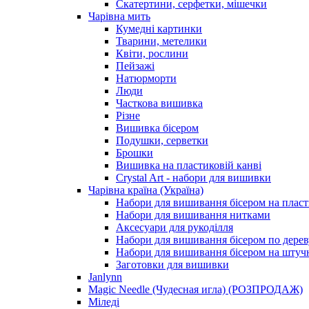
Скатертини, серфетки, мішечки
Чарiвна мить
Кумедні картинки
Тварини, метелики
Квіти, рослини
Пейзажі
Натюрморти
Люди
Часткова вишивка
Різне
Вишивка бісером
Подушки, серветки
Брошки
Вишивка на пластиковій канві
Crystal Art - набори для вишивки
Чарівна країна (Україна)
Набори для вишивання бісером на пласт
Набори для вишивання нитками
Аксесуари для рукоділля
Набори для вишивання бісером по дерев
Набори для вишивання бісером на штучн
Заготовки для вишивки
Janlynn
Magic Needle (Чудесная игла) (РОЗПРОДАЖ)
Міледі