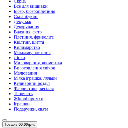
Скрізь
Все для вишивки
Бісер, бісероплетіння
Скрапбукінг
Декупаж
Декорування
Валяння, фетр
Плетіння, фриволіте
Квілтінг, шиття
Килимарство
Макраме, плетіння
Ліпка
Миловаріння, косметика
Виготовлення свічок
Малювання
М'яка іграшка, ляльки
Кулінарний розділ
Флористика, весілля
Творчість
Жіночі примхи
Іграшки
Подарунки, свята
Товарів
0
0.00грн.