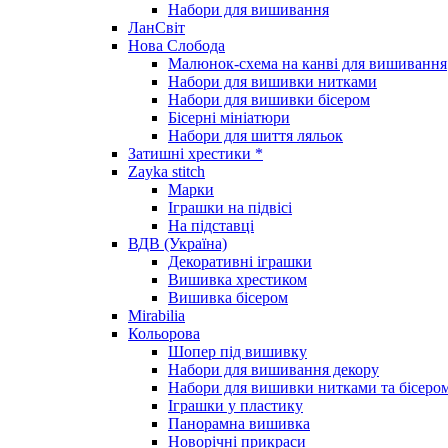
Набори для вишивання
ЛанСвіт
Нова Слобода
Малюнок-схема на канві для вишивання
Набори для вишивки нитками
Набори для вишивки бісером
Бісерні мініатюри
Набори для шиття ляльок
Затишні хрестики *
Zayka stitch
Марки
Іграшки на підвісі
На підставці
ВДВ (Україна)
Декоративні іграшки
Вишивка хрестиком
Вишивка бісером
Mirabilia
Кольорова
Шопер під вишивку
Набори для вишивання декору
Набори для вишивки нитками та бісеро
Іграшки у пластику
Панорамна вишивка
Новорічні прикраси