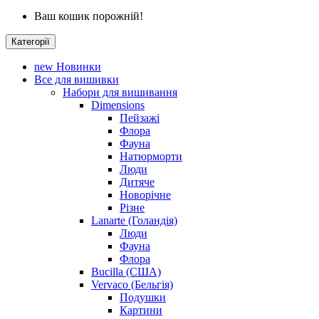
Ваш кошик порожній!
Категорії
new
Новинки
Все для вишивки
Набори для вишивання
Dimensions
Пейзажі
Флора
Фауна
Натюрморти
Люди
Дитяче
Новорічне
Різне
Lanarte (Голандія)
Люди
Фауна
Флора
Bucilla (США)
Vervaco (Бельгія)
Подушки
Картини