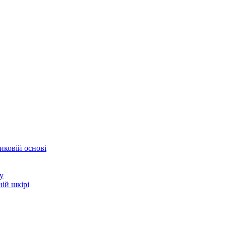
иковій основі
у
ій шкірі