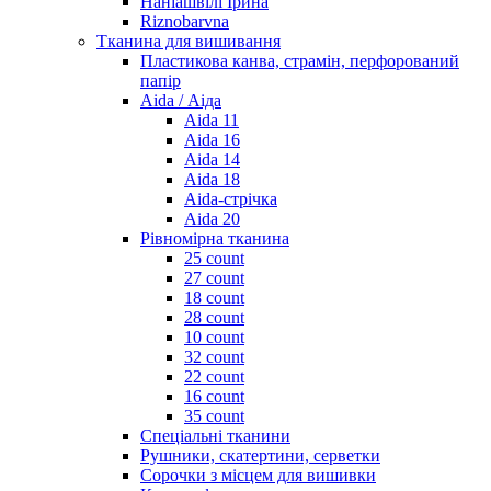
Наніашвілі Ірина
Riznobarvna
Тканина для вишивання
Пластикова канва, страмін, перфорований
папір
Aida / Аіда
Aida 11
Aida 16
Aida 14
Aida 18
Aida-стрічка
Aida 20
Рівномірна тканина
25 count
27 count
18 count
28 count
10 count
32 count
22 count
16 count
35 count
Спеціальні тканини
Рушники, скатертини, серветки
Сорочки з місцем для вишивки