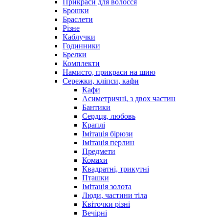
Прикраси для волосся
Брошки
Браслети
Різне
Каблучки
Годинники
Брелки
Комплекти
Намисто, прикраси на шию
Сережки, кліпси, кафи
Кафи
Асиметричні, з двох частин
Бантики
Сердця, любовь
Краплі
Імітація бірюзи
Імітація перлин
Предмети
Комахи
Квадратні, трикутні
Пташки
Імітація золота
Люди, частини тіла
Квіточки різні
Вечірні