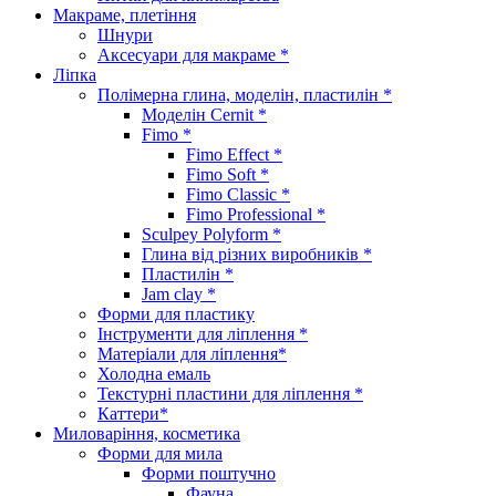
Макраме, плетіння
Шнури
Аксесуари для макраме *
Ліпка
Полімерна глина, моделін, пластилін *
Моделін Cernit *
Fimo *
Fimo Effect *
Fimo Soft *
Fimo Classic *
Fimo Professional *
Sculpey Polyform *
Глина від різних виробників *
Пластилін *
Jam clay *
Форми для пластику
Інструменти для ліплення *
Матеріали для ліплення*
Холодна емаль
Текстурні пластини для ліплення *
Каттери*
Миловаріння, косметика
Форми для мила
Форми поштучно
Фауна