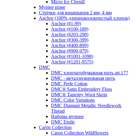
Micro Ice Chenill
Муліне різне
Стрічки для вишивання 2 мм, 4 мм
Anchor (100% длинноволокнистый хлопок)
Anchor (#1-99)
Anchor (#100-189)
Anchor (#203-298)
Anchor (#300-399)
Anchor (#400-899)
Anchor (#900-979)
Anchor (#1001-1098)
Anchor (#1201-9575)
DMC
DMC хлопчатобумажная нить art.177
DMC - металлизированая нить
DMC Perle Cotton
DMC® Satin Embroidery Floss
DMC® Tapestry Wool Skein
DMC Color Variations
DMC Diamant Metallic Needlework
Thread
Наборы мулине
DMC Etoile
Caron Collection
Caron Collection Wildflowers