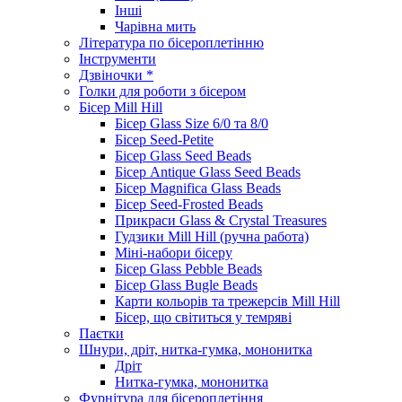
Інші
Чарівна мить
Література по бісероплетінню
Інструменти
Дзвіночки *
Голки для роботи з бісером
Бісер Mill Hill
Бісер Glass Size 6/0 та 8/0
Бісер Seed-Petite
Бісер Glass Seed Beads
Бісер Antique Glass Seed Beads
Бісер Magnifica Glass Beads
Бісер Seed-Frosted Beads
Прикраси Glass & Crystal Treasures
Гудзики Mill Hill (ручна работа)
Міні-набори бісеру
Бісер Glass Pebble Beads
Бісер Glass Bugle Beads
Карти кольорів та трежерсів Mill Hill
Бісер, що світиться у темряві
Паєтки
Шнури, дріт, нитка-гумка, мононитка
Дріт
Нитка-гумка, мононитка
Фурнітура для бісероплетіння