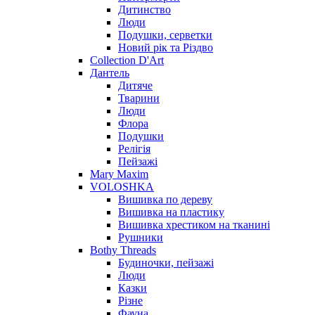
Дитинство
Люди
Подушки, серветки
Новий рік та Різдво
Collection D'Art
Дантель
Дитяче
Тварини
Люди
Флора
Подушки
Релігія
Пейзажі
Mary Maxim
VOLOSHKA
Вишивка по дереву
Вишивка на пластику
Вишивка хрестиком на тканині
Рушники
Bothy Threads
Будиночки, пейзажі
Люди
Казки
Різне
Фауна