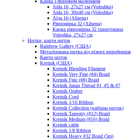
Канва з фоновим малюнком
Aida 16, 27х27 см (Voloshka)
Aida 16, 30х40 см (Voloshka)
Аїда 16 (Alisena)
Рівномірка 32 (Alisena)
Канва рівномірна 32 принтована
Voloshka, 27х27 см
Нитки, карти ниток
Rainbow Gallery (США)
Металізована нитка від різних виробників
Карти ниток
Kreinik (США)
Kreinik Blending Filament
Kreinik Very Fine (#4) Braid
Kreinik Fine (#8) Braid
Kreinik Japan Thread #1, #5 & #7
Kreinik Ombre
Kreinik Cord
Kreinik 1/16 Ribbon
Kreinik Collection (наборы ниток)
Kreinik Tapestry (#12) Braid
Kreinik Medium (#16) Braid
Kreinik cable
Kreinik 1/8 Ribbon
Kreinik Heavy #32 Braid (5m)