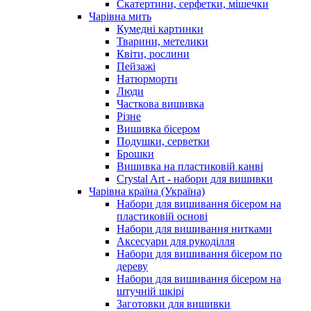
Скатертини, серфетки, мішечки
Чарiвна мить
Кумедні картинки
Тварини, метелики
Квіти, рослини
Пейзажі
Натюрморти
Люди
Часткова вишивка
Різне
Вишивка бісером
Подушки, серветки
Брошки
Вишивка на пластиковій канві
Crystal Art - набори для вишивки
Чарівна країна (Україна)
Набори для вишивання бісером на
пластиковій основі
Набори для вишивання нитками
Аксесуари для рукоділля
Набори для вишивання бісером по
дереву
Набори для вишивання бісером на
штучній шкірі
Заготовки для вишивки