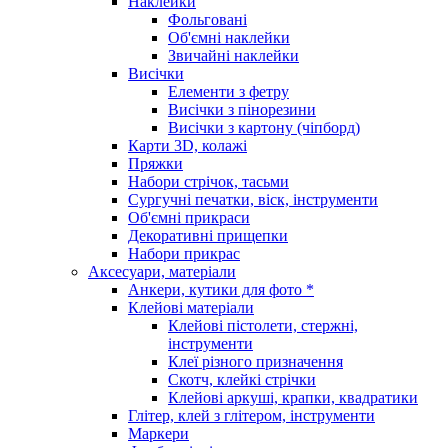
Наклейки
Фольговані
Об'ємні наклейки
Звичайні наклейки
Висічки
Елементи з фетру
Висічки з пінорезини
Висічки з картону (чіпборд)
Карти 3D, колажі
Пряжки
Набори стрічок, тасьми
Сургучні печатки, віск, інструменти
Об'ємні прикраси
Декоративні прищепки
Набори прикрас
Аксесуари, матеріали
Анкери, кутики для фото *
Клейові матеріали
Клейові пістолети, стержні,
інструменти
Клеї різного призначення
Скотч, клейкі стрічки
Клейові аркуші, крапки, квадратики
Глітер, клей з глітером, інструменти
Маркери