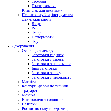
Троянди
Птахи, комахи
Клей, лак для декупажу
Пензлики-губки, інструменти
Декупажні карти
Люди
Різне
Флора
Натюрморти
Фауна
Декорування
Основа для декору
Заготовки під ліпку
Заготовки з дерева
Заготовки з пап'є маше
Інші заготовки
Заготовки з гіпсу
Заготовки з пінопласту
Магніти
Контури, фарби по тканині
Трафарети
Мозаїка
Виготовлення годинників
Натирки
Роспис по склу та керамиці