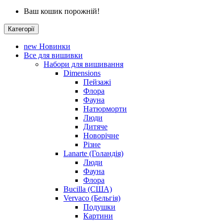
Ваш кошик порожній!
Категорії
new
Новинки
Все для вишивки
Набори для вишивання
Dimensions
Пейзажі
Флора
Фауна
Натюрморти
Люди
Дитяче
Новорічне
Різне
Lanarte (Голандія)
Люди
Фауна
Флора
Bucilla (США)
Vervaco (Бельгія)
Подушки
Картини