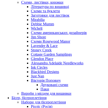
Схеми, листівки, книжки
Література по вишивці
Схеми та буклети
Заготовки для листівок
Mirabilia
Debbie Mumm
Wichelt
Схеми американських дизайнерів
Jim Shore
Cхеми Rosewood Manor
Lavender & Lace
Stoney Creek
Cottage Garden Samplings
Glendon Place
Alessandra Adelaide Needleworks
Ink Circles
Blackbird Designs
Just Nan
Вікторія Попович
Друковані схеми
Паки
Вироби з місцем для вишивки
Бісер, бісероплетіння
Набори для бісероплетіння
Ріоліс (Росія)