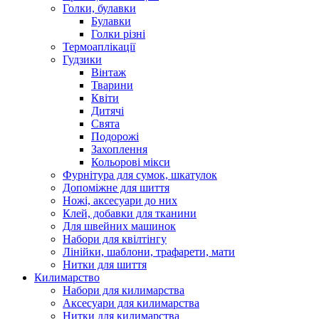
Голки, булавки
Булавки
Голки різні
Термоаплікації
Гудзики
Вінтаж
Тварини
Квіти
Дитячі
Свята
Подорожі
Захоплення
Кольорові мікси
Фурнітура для сумок, шкатулок
Допоміжне для шиття
Ножі, аксесуари до них
Клей, добавки для тканини
Для швейних машинок
Набори для квілтінгу
Лінійки, шаблони, трафарети, мати
Нитки для шиття
Килимарство
Набори для килимарства
Аксесуари для килимарства
Нитки для килимарства