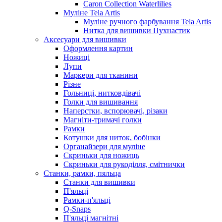
Caron Collection Waterlilies
Муліне Tela Artis
Муліне ручного фарбування Tela Artis
Нитка для вишивки Пухнастик
Аксесуари для вишивки
Оформлення картин
Ножиці
Лупи
Маркери для тканини
Різне
Гольниці, нитковдівачі
Голки для вишивання
Наперстки, вспорювачі, різаки
Магніти-тримачі голки
Рамки
Котушки для ниток, бобінки
Органайзери для муліне
Скриньки для ножиць
Скриньки для рукоділля, смітнички
Станки, рамки, пяльца
Станки для вишивки
П'яльці
Рамки-п'яльці
Q-Snaps
П'яльці магнітні