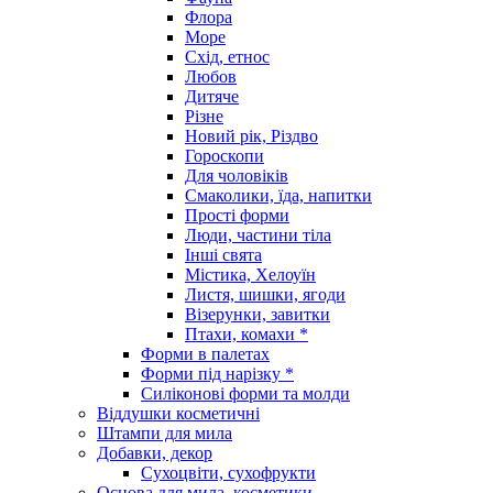
Флора
Море
Схід, етнос
Любов
Дитяче
Різне
Новий рік, Різдво
Гороскопи
Для чоловіків
Смаколики, їда, напитки
Прості форми
Люди, частини тіла
Інші свята
Містика, Хелоуїн
Листя, шишки, ягоди
Візерунки, завитки
Птахи, комахи *
Форми в палетах
Форми під нарізку *
Силіконові форми та молди
Віддушки косметичні
Штампи для мила
Добавки, декор
Сухоцвіти, сухофрукти
Основа для мила, косметики