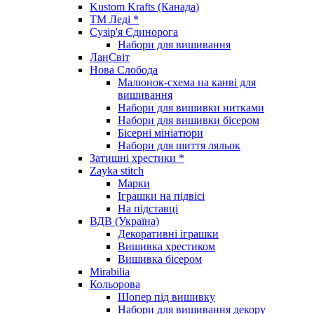
Kustom Krafts (Канада)
ТМ Леді *
Сузір'я Єдинорога
Набори для вишивання
ЛанСвіт
Нова Слобода
Малюнок-схема на канві для
вишивання
Набори для вишивки нитками
Набори для вишивки бісером
Бісерні мініатюри
Набори для шиття ляльок
Затишні хрестики *
Zayka stitch
Марки
Іграшки на підвісі
На підставці
ВДВ (Україна)
Декоративні іграшки
Вишивка хрестиком
Вишивка бісером
Mirabilia
Кольорова
Шопер під вишивку
Набори для вишивання декору