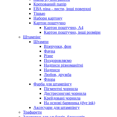
Крепований папір
ЕВА піна - листи, інші поверхні
Тішью
Набори картону
Картон поштучно
Картон поштучно, А4
Картон поштучно, інші розміри
Штампінг
Штампи
Візерунки, фон
Фауна
Різне
Поздоровляємо
Надписи різноманітні
Надписи
Любов, дружба
Флора
Фарба для штампінгу
Пігментні чорнила
Дистресингові чорнила
Крейдовані чорнила
На основі барвника (dye ink)
Аксесуари для штампінгу
Трафарети
Заготовки для альбомів, блокнотів