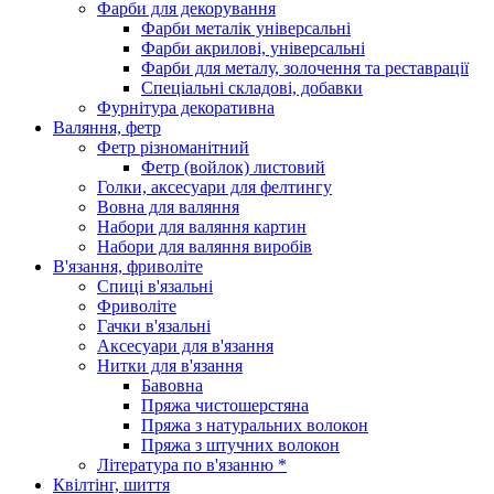
Фарби для декорування
Фарби металік універсальні
Фарби акрилові, універсальні
Фарби для металу, золочення та реставрації
Спеціальні складові, добавки
Фурнітура декоративна
Валяння, фетр
Фетр різноманітний
Фетр (войлок) листовий
Голки, аксесуари для фелтингу
Вовна для валяння
Набори для валяння картин
Набори для валяння виробів
В'язання, фриволіте
Спиці в'язальні
Фриволіте
Гачки в'язальні
Аксесуари для в'язання
Нитки для в'язання
Бавовна
Пряжа чистошерстяна
Пряжа з натуральних волокон
Пряжа з штучних волокон
Література по в'язанню *
Квілтінг, шиття