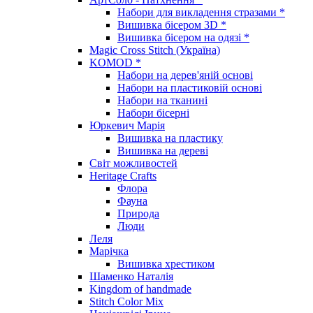
Набори для викладення стразами *
Вишивка бісером 3D *
Вишивка бісером на одязі *
Magic Cross Stitch (Україна)
KOMOD *
Набори на дерев'яній основі
Набори на пластиковій основі
Набори на тканині
Набори бісерні
Юркевич Марія
Вишивка на пластику
Вишивка на дереві
Світ можливостей
Heritage Crafts
Флора
Фауна
Природа
Люди
Леля
Марічка
Вишивка хрестиком
Шаменко Наталія
Kingdom of handmade
Stitch Color Mix