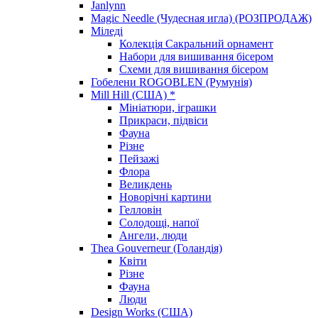
Janlynn
Magic Needle (Чудесная игла) (РОЗПРОДАЖ)
Міледі
Колекція Сакральний орнамент
Набори для вишивання бісером
Схеми для вишивання бісером
Гобелени ROGOBLEN (Румунія)
Mill Hill (США) *
Мініатюри, іграшки
Прикраси, підвіси
Фауна
Різне
Пейзажі
Флора
Великдень
Новорічні картини
Гелловін
Солодощі, напої
Ангели, люди
Thea Gouverneur (Голандія)
Квіти
Різне
Фауна
Люди
Design Works (США)