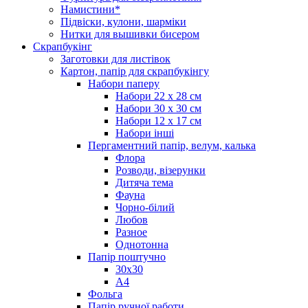
Намистини*
Підвіски, кулони, шарміки
Нитки для вышивки бисером
Скрапбукінг
Заготовки для листівок
Картон, папір для скрапбукінгу
Набори паперу
Набори 22 х 28 см
Набори 30 х 30 см
Набори 12 х 17 см
Набори інші
Пергаментний папір, велум, калька
Флора
Розводи, візерунки
Дитяча тема
Фауна
Чорно-білий
Любов
Разное
Однотонна
Папір поштучно
30х30
А4
Фольга
Папір ручної работи