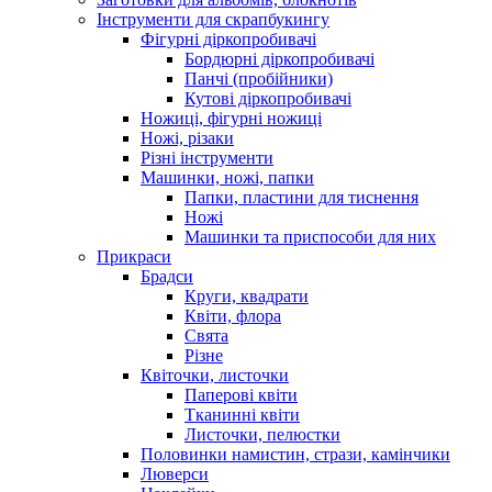
Інструменти для скрапбукингу
Фігурні діркопробивачі
Бордюрні діркопробивачі
Панчі (пробійники)
Кутові діркопробивачі
Ножиці, фігурні ножиці
Ножі, різаки
Різні інструменти
Машинки, ножі, папки
Папки, пластини для тиснення
Ножі
Машинки та приспособи для них
Прикраси
Брадси
Круги, квадрати
Квіти, флора
Свята
Різне
Квіточки, листочки
Паперові квіти
Тканинні квіти
Листочки, пелюстки
Половинки намистин, стрази, камінчики
Люверси