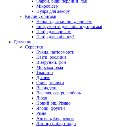
Фарби, рідкі перлини, лак
Мікробісер
Пудра для декору
Квілінг, оригамі
Набори для квілінгу, оригамі
Інструменти для квілінгу, оригамі
Папір для оригамі
Папір для квілінгу*
Декупаж
Серветки
Кухня, натюрморти
Квіти, рослини
Візерунки, фон
Морська тема
Тварини
Дитяче
Овочі, оливки
Великдень
Весілля, серця, любовь
Люди
Новий рік, Різдво
Ягоди, фрукти
Різне
Ангели, феї, релігія
Листя, гриби, плоди