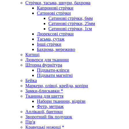
Стрічки, тасьма, шнури, бахрома
Капронові стрічки
Сатинові стрічки
Сатинові стрічки, 6мм
Сатинові стрічки, 25мм
Сатинові стрічки, 1см
Люрексові стрічки
Тасьма, сутаж
Інші стрічки
Бахрома, мереживо
Китиці
Люверси для тканини
Шторна фурнітура
Підхвати-кліпси
Підхвати магнітні
Бейка
Маркери, олівці, крейда, копіри
Замки-блискавки *
Тканина для шиття
Набори тканини, відрізи
Фетр, метраж
Аплікації, бантики
Зворотний бік подушок
Пір'я
Кравецькі ножиці *