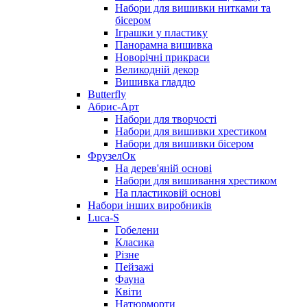
Набори для вишивки нитками та
бісером
Іграшки у пластику
Панорамна вишивка
Новорічні прикраси
Великодній декор
Вишивка гладдю
Butterfly
Абрис-Арт
Набори для творчості
Набори для вишивки хрестиком
Набори для вишивки бісером
ФрузелОк
На дерев'яній основі
Набори для вишивання хрестиком
На пластиковій основі
Набори інших виробників
Luca-S
Гобелени
Класика
Різне
Пейзажі
Фауна
Квіти
Натюрморти