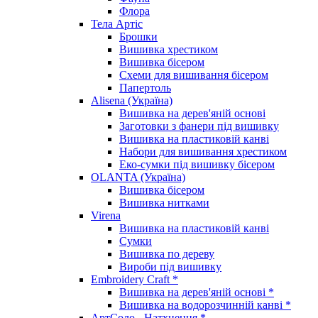
Флора
Тела Артіс
Брошки
Вишивка хрестиком
Вишивка бісером
Схеми для вишивання бісером
Папертоль
Alisena (Україна)
Вишивка на дерев'яній основі
Заготовки з фанери під вишивку
Вишивка на пластиковій канві
Набори для вишивання хрестиком
Еко-сумки під вишивку бісером
OLANTA (Україна)
Вишивка бісером
Вишивка нитками
Virena
Вишивка на пластиковій канві
Сумки
Вишивка по дереву
Вироби під вишивку
Embroidery Craft *
Вишивка на дерев'яній основі *
Вишивка на водорозчинній канві *
АртСоло - Натхнення *