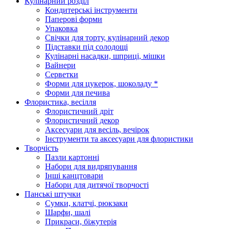
Кулінарний розділ
Кондитерські інструменти
Паперові форми
Упаковка
Свічки для торту, кулінарний декор
Підставки під солодощі
Кулінарні насадки, шприці, мішки
Вайнери
Серветки
Форми для цукерок, шоколаду *
Форми для печива
Флористика, весілля
Флористичний дріт
Флористичний декор
Аксесуари для весіль, вечірок
Інструменти та аксесуари для флористики
Творчість
Пазли картонні
Набори для видряпування
Інші канцтовари
Набори для дитячої творчості
Панські штучки
Сумки, клатчі, рюкзаки
Шарфи, шалі
Прикраси, біжутерія