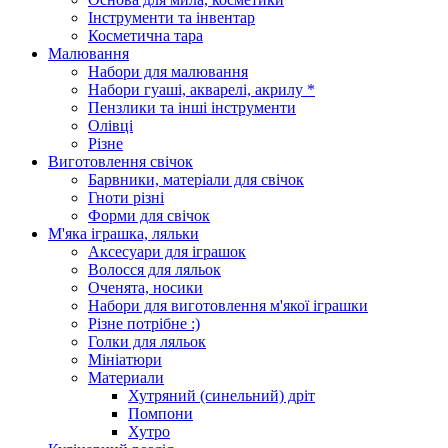
Інструменти та інвентар
Косметична тара
Малювання
Набори для малювання
Набори гуаші, акварелі, акрилу *
Пензлики та інші інструменти
Олівці
Різне
Виготовлення свічок
Барвники, матеріали для свічок
Гноти різні
Форми для свічок
М'яка іграшка, ляльки
Аксесуари для іграшок
Волосся для ляльок
Оченята, носики
Набори для виготовлення м'якої іграшки
Різне потрібне :)
Голки для ляльок
Мініатюри
Материали
Хутряний (синельний) дріт
Помпони
Хутро