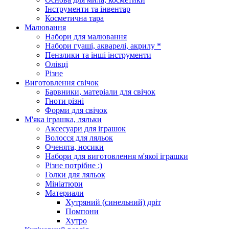
Інструменти та інвентар
Косметична тара
Малювання
Набори для малювання
Набори гуаші, акварелі, акрилу *
Пензлики та інші інструменти
Олівці
Різне
Виготовлення свічок
Барвники, матеріали для свічок
Гноти різні
Форми для свічок
М'яка іграшка, ляльки
Аксесуари для іграшок
Волосся для ляльок
Оченята, носики
Набори для виготовлення м'якої іграшки
Різне потрібне :)
Голки для ляльок
Мініатюри
Материали
Хутряний (синельний) дріт
Помпони
Хутро