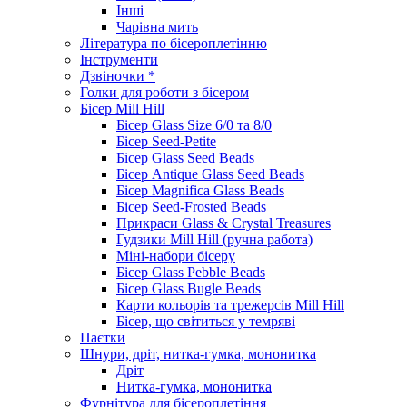
Інші
Чарівна мить
Література по бісероплетінню
Інструменти
Дзвіночки *
Голки для роботи з бісером
Бісер Mill Hill
Бісер Glass Size 6/0 та 8/0
Бісер Seed-Petite
Бісер Glass Seed Beads
Бісер Antique Glass Seed Beads
Бісер Magnifica Glass Beads
Бісер Seed-Frosted Beads
Прикраси Glass & Crystal Treasures
Гудзики Mill Hill (ручна работа)
Міні-набори бісеру
Бісер Glass Pebble Beads
Бісер Glass Bugle Beads
Карти кольорів та трежерсів Mill Hill
Бісер, що світиться у темряві
Паєтки
Шнури, дріт, нитка-гумка, мононитка
Дріт
Нитка-гумка, мононитка
Фурнітура для бісероплетіння