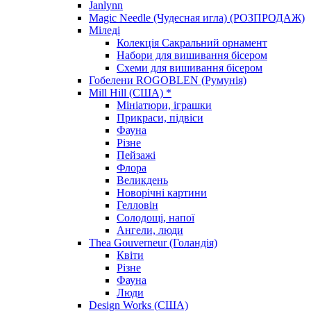
Janlynn
Magic Needle (Чудесная игла) (РОЗПРОДАЖ)
Міледі
Колекція Сакральний орнамент
Набори для вишивання бісером
Схеми для вишивання бісером
Гобелени ROGOBLEN (Румунія)
Mill Hill (США) *
Мініатюри, іграшки
Прикраси, підвіси
Фауна
Різне
Пейзажі
Флора
Великдень
Новорічні картини
Гелловін
Солодощі, напої
Ангели, люди
Thea Gouverneur (Голандія)
Квіти
Різне
Фауна
Люди
Design Works (США)