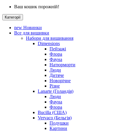
Ваш кошик порожній!
Категорії
new
Новинки
Все для вишивки
Набори для вишивання
Dimensions
Пейзажі
Флора
Фауна
Натюрморти
Люди
Дитяче
Новорічне
Різне
Lanarte (Голандія)
Люди
Фауна
Флора
Bucilla (США)
Vervaco (Бельгія)
Подушки
Картини