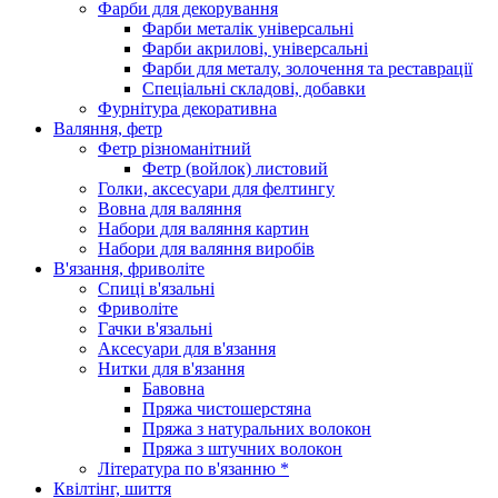
Фарби для декорування
Фарби металік універсальні
Фарби акрилові, універсальні
Фарби для металу, золочення та реставрації
Спеціальні складові, добавки
Фурнітура декоративна
Валяння, фетр
Фетр різноманітний
Фетр (войлок) листовий
Голки, аксесуари для фелтингу
Вовна для валяння
Набори для валяння картин
Набори для валяння виробів
В'язання, фриволіте
Спиці в'язальні
Фриволіте
Гачки в'язальні
Аксесуари для в'язання
Нитки для в'язання
Бавовна
Пряжа чистошерстяна
Пряжа з натуральних волокон
Пряжа з штучних волокон
Література по в'язанню *
Квілтінг, шиття