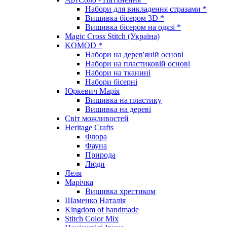
Набори для викладення стразами *
Вишивка бісером 3D *
Вишивка бісером на одязі *
Magic Cross Stitch (Україна)
KOMOD *
Набори на дерев'яній основі
Набори на пластиковій основі
Набори на тканині
Набори бісерні
Юркевич Марія
Вишивка на пластику
Вишивка на дереві
Світ можливостей
Heritage Crafts
Флора
Фауна
Природа
Люди
Леля
Марічка
Вишивка хрестиком
Шаменко Наталія
Kingdom of handmade
Stitch Color Mix