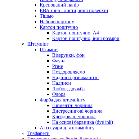
Крепований папір
ЕВА піна - листи, інші поверхні
Тішью
Набори картону
Картон поштучно
Картон поштучно, А4
Картон поштучно, інші розміри
Штампінг
Штампи
Візерунки, фон
Фауна
Різне
Поздоровляємо
Надписи різноманітні
Надписи
Любов, дружба
Флора
Фарба для штампінгу
Пігментні чорнила
Дистресингові чорнила
Крейдовані чорнила
На основі барвника (dye ink)
Аксесуари для штампінгу
Трафарети
Заготовки для альбомів, блокнотів