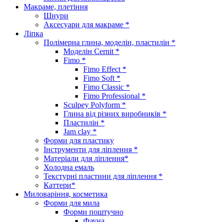
Макраме, плетіння
Шнури
Аксесуари для макраме *
Ліпка
Полімерна глина, моделін, пластилін *
Моделін Cernit *
Fimo *
Fimo Effect *
Fimo Soft *
Fimo Classic *
Fimo Professional *
Sculpey Polyform *
Глина від різних виробників *
Пластилін *
Jam clay *
Форми для пластику
Інструменти для ліплення *
Матеріали для ліплення*
Холодна емаль
Текстурні пластини для ліплення *
Каттери*
Миловаріння, косметика
Форми для мила
Форми поштучно
Фауна