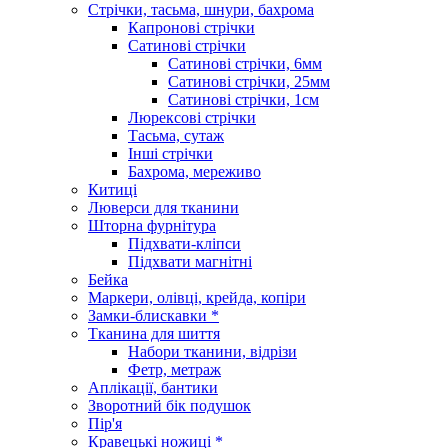
Стрічки, тасьма, шнури, бахрома
Капронові стрічки
Сатинові стрічки
Сатинові стрічки, 6мм
Сатинові стрічки, 25мм
Сатинові стрічки, 1см
Люрексові стрічки
Тасьма, сутаж
Інші стрічки
Бахрома, мереживо
Китиці
Люверси для тканини
Шторна фурнітура
Підхвати-кліпси
Підхвати магнітні
Бейка
Маркери, олівці, крейда, копіри
Замки-блискавки *
Тканина для шиття
Набори тканини, відрізи
Фетр, метраж
Аплікації, бантики
Зворотний бік подушок
Пір'я
Кравецькі ножиці *