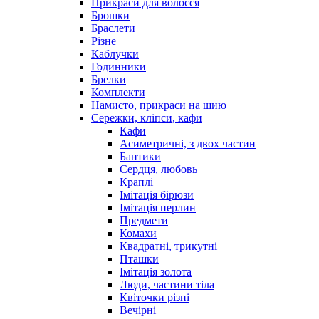
Прикраси для волосся
Брошки
Браслети
Різне
Каблучки
Годинники
Брелки
Комплекти
Намисто, прикраси на шию
Сережки, кліпси, кафи
Кафи
Асиметричні, з двох частин
Бантики
Сердця, любовь
Краплі
Імітація бірюзи
Імітація перлин
Предмети
Комахи
Квадратні, трикутні
Пташки
Імітація золота
Люди, частини тіла
Квіточки різні
Вечірні