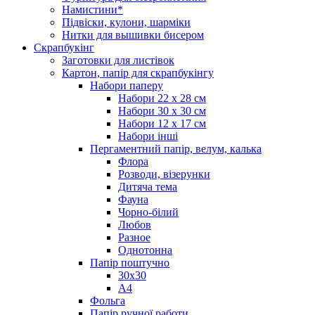
Намистини*
Підвіски, кулони, шарміки
Нитки для вышивки бисером
Скрапбукінг
Заготовки для листівок
Картон, папір для скрапбукінгу
Набори паперу
Набори 22 х 28 см
Набори 30 х 30 см
Набори 12 х 17 см
Набори інші
Пергаментний папір, велум, калька
Флора
Розводи, візерунки
Дитяча тема
Фауна
Чорно-білий
Любов
Разное
Однотонна
Папір поштучно
30х30
А4
Фольга
Папір ручної работи