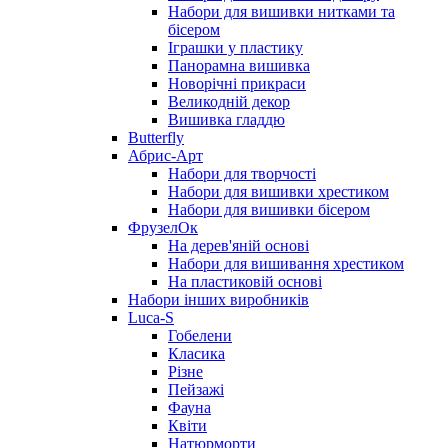
Набори для вишивки нитками та
бісером
Іграшки у пластику
Панорамна вишивка
Новорічні прикраси
Великодній декор
Вишивка гладдю
Butterfly
Абрис-Арт
Набори для творчості
Набори для вишивки хрестиком
Набори для вишивки бісером
ФрузелОк
На дерев'яній основі
Набори для вишивання хрестиком
На пластиковій основі
Набори інших виробників
Luca-S
Гобелени
Класика
Різне
Пейзажі
Фауна
Квіти
Натюрморти