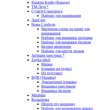
Kustom Krafts (Канада)
ТМ Леді *
Сузір'я Єдинорога
Набори для вишивання
ЛанСвіт
Нова Слобода
Малюнок-схема на канві для
вишивання
Набори для вишивки нитками
Набори для вишивки бісером
Бісерні мініатюри
Набори для шиття ляльок
Затишні хрестики *
Zayka stitch
Марки
Іграшки на підвісі
На підставці
ВДВ (Україна)
Декоративні іграшки
Вишивка хрестиком
Вишивка бісером
Mirabilia
Кольорова
Шопер під вишивку
Набори для вишивання декору