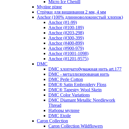
Micro Ice Chenill
Муліне різне
Стрічки для вишивання 2 мм, 4 мм
Anchor (100% длинноволокнистый хлопок)
Anchor (#1-99)
Anchor (#100-189)
Anchor (#203-298)
Anchor (#300-399)
Anchor (#400-899)
Anchor (#900-979)
Anchor (#1001-1098)
Anchor (#1201-9575)
DMC
DMC хлопчатобумажная нить art.177
DMC - металлизированая нить
DMC Perle Cotton
DMC® Satin Embroidery Floss
DMC® Tapestry Wool Skein
DMC Color Variations
DMC Diamant Metallic Needlework
Thread
Наборы мулине
DMC Etoile
Caron Collection
Caron Collection Wildflowers