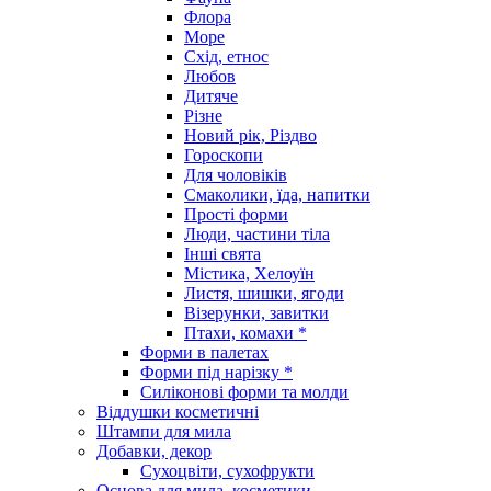
Флора
Море
Схід, етнос
Любов
Дитяче
Різне
Новий рік, Різдво
Гороскопи
Для чоловіків
Смаколики, їда, напитки
Прості форми
Люди, частини тіла
Інші свята
Містика, Хелоуїн
Листя, шишки, ягоди
Візерунки, завитки
Птахи, комахи *
Форми в палетах
Форми під нарізку *
Силіконові форми та молди
Віддушки косметичні
Штампи для мила
Добавки, декор
Сухоцвіти, сухофрукти
Основа для мила, косметики