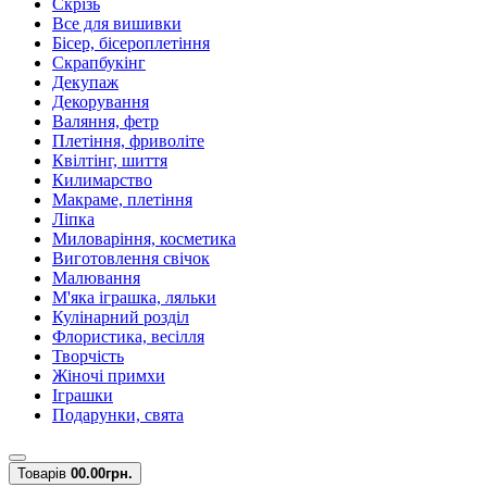
Скрізь
Все для вишивки
Бісер, бісероплетіння
Скрапбукінг
Декупаж
Декорування
Валяння, фетр
Плетіння, фриволіте
Квілтінг, шиття
Килимарство
Макраме, плетіння
Ліпка
Миловаріння, косметика
Виготовлення свічок
Малювання
М'яка іграшка, ляльки
Кулінарний розділ
Флористика, весілля
Творчість
Жіночі примхи
Іграшки
Подарунки, свята
Товарів
0
0.00грн.