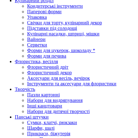
Кулінарний розділ
Кондитерські інструменти
Паперові форми
Упаковка
Свічки для торту, кулінарний декор
Підставки під солодощі
Кулінарні насадки, шприці, мішки
Вайнери
Серветки
Форми для цукерок, шоколаду *
Форми для печива
Флористика, весілля
Флористичний дріт
Флористичний декор
Аксесуари для весіль, вечірок
Інструменти та аксесуари для флористики
Творчість
Пазли картонні
Набори для видряпування
Інші канцтовари
Набори для дитячої творчості
Панські штучки
Сумки, клатчі, рюкзаки
Шарфи, шалі
Прикраси, біжутерія