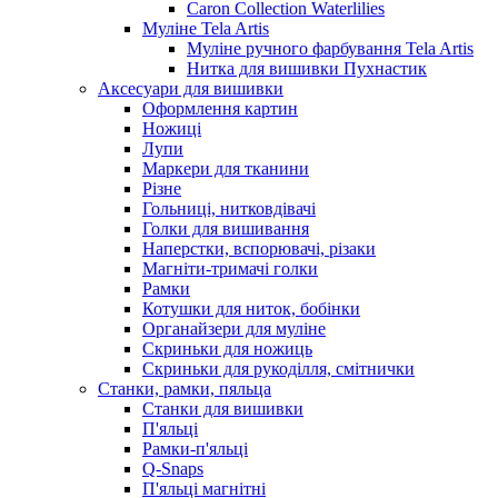
Caron Collection Waterlilies
Муліне Tela Artis
Муліне ручного фарбування Tela Artis
Нитка для вишивки Пухнастик
Аксесуари для вишивки
Оформлення картин
Ножиці
Лупи
Маркери для тканини
Різне
Гольниці, нитковдівачі
Голки для вишивання
Наперстки, вспорювачі, різаки
Магніти-тримачі голки
Рамки
Котушки для ниток, бобінки
Органайзери для муліне
Скриньки для ножиць
Скриньки для рукоділля, смітнички
Станки, рамки, пяльца
Станки для вишивки
П'яльці
Рамки-п'яльці
Q-Snaps
П'яльці магнітні