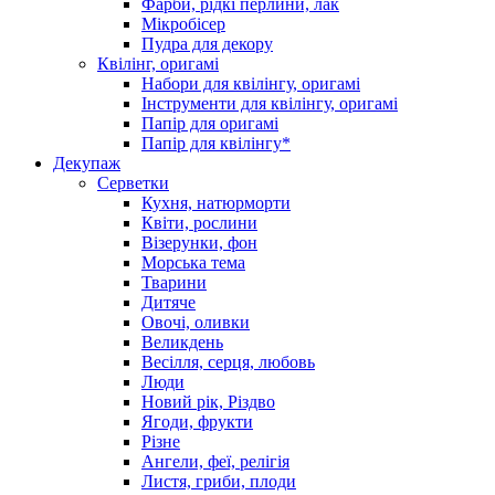
Фарби, рідкі перлини, лак
Мікробісер
Пудра для декору
Квілінг, оригамі
Набори для квілінгу, оригамі
Інструменти для квілінгу, оригамі
Папір для оригамі
Папір для квілінгу*
Декупаж
Серветки
Кухня, натюрморти
Квіти, рослини
Візерунки, фон
Морська тема
Тварини
Дитяче
Овочі, оливки
Великдень
Весілля, серця, любовь
Люди
Новий рік, Різдво
Ягоди, фрукти
Різне
Ангели, феї, релігія
Листя, гриби, плоди