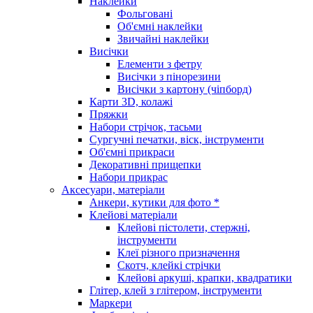
Наклейки
Фольговані
Об'ємні наклейки
Звичайні наклейки
Висічки
Елементи з фетру
Висічки з пінорезини
Висічки з картону (чіпборд)
Карти 3D, колажі
Пряжки
Набори стрічок, тасьми
Сургучні печатки, віск, інструменти
Об'ємні прикраси
Декоративні прищепки
Набори прикрас
Аксесуари, матеріали
Анкери, кутики для фото *
Клейові матеріали
Клейові пістолети, стержні,
інструменти
Клеї різного призначення
Скотч, клейкі стрічки
Клейові аркуші, крапки, квадратики
Глітер, клей з глітером, інструменти
Маркери