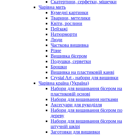
Скатертини, серфетки, мішечки
Чарiвна мить
Кумедні картинки
Тварини, метелики
Квіти, рослини
Пейзажі
Натюрморти
Люди
Часткова вишивка
Різне
Вишивка бісером
Подушки, серветки
Брошки
Вишивка на пластиковій канві
Crystal Art - набори для вишивки
Чарівна країна (Україна)
Набори для вишивання бісером на
пластиковій основі
Набори для вишивання нитками
Аксесуари для рукоділля
Набори для вишивання бісером по
дереву
Набори для вишивання бісером на
штучній шкірі
Заготовки для вишивки