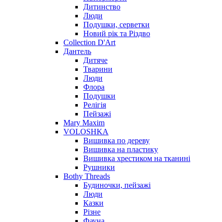
Дитинство
Люди
Подушки, серветки
Новий рік та Різдво
Collection D'Art
Дантель
Дитяче
Тварини
Люди
Флора
Подушки
Релігія
Пейзажі
Mary Maxim
VOLOSHKA
Вишивка по дереву
Вишивка на пластику
Вишивка хрестиком на тканині
Рушники
Bothy Threads
Будиночки, пейзажі
Люди
Казки
Різне
Фауна