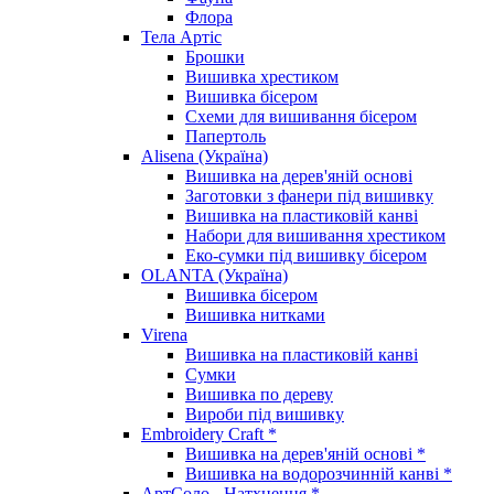
Флора
Тела Артіс
Брошки
Вишивка хрестиком
Вишивка бісером
Схеми для вишивання бісером
Папертоль
Alisena (Україна)
Вишивка на дерев'яній основі
Заготовки з фанери під вишивку
Вишивка на пластиковій канві
Набори для вишивання хрестиком
Еко-сумки під вишивку бісером
OLANTA (Україна)
Вишивка бісером
Вишивка нитками
Virena
Вишивка на пластиковій канві
Сумки
Вишивка по дереву
Вироби під вишивку
Embroidery Craft *
Вишивка на дерев'яній основі *
Вишивка на водорозчинній канві *
АртСоло - Натхнення *