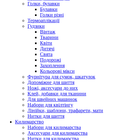
Голки, булавки
Булавки
Голки різні
Термоаплікації
Гудзики
Вінтаж
Тварини
Квіти
Дитячі
Свята
Подорожі
Захоплення
Кольорові мікси
Фурнітура для сумок, шкатулок
Допоміжне для шиття
Ножі, аксесуари до них
Клей, добавки для тканини
Для швейних машинок
Набори для квілтінгу
Лінійки, шаблони, трафарети, мати
Нитки для шиття
Килимарство
Набори для килимарства
Аксесуари для килимарства
Нитки для килимарства