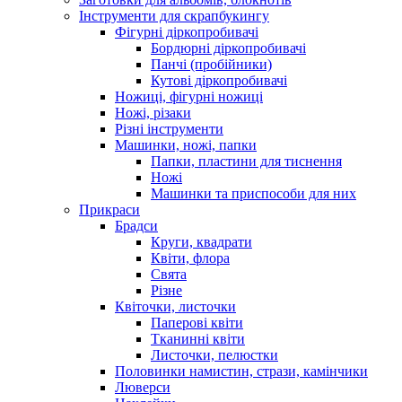
Інструменти для скрапбукингу
Фігурні діркопробивачі
Бордюрні діркопробивачі
Панчі (пробійники)
Кутові діркопробивачі
Ножиці, фігурні ножиці
Ножі, різаки
Різні інструменти
Машинки, ножі, папки
Папки, пластини для тиснення
Ножі
Машинки та приспособи для них
Прикраси
Брадси
Круги, квадрати
Квіти, флора
Свята
Різне
Квіточки, листочки
Паперові квіти
Тканинні квіти
Листочки, пелюстки
Половинки намистин, стрази, камінчики
Люверси