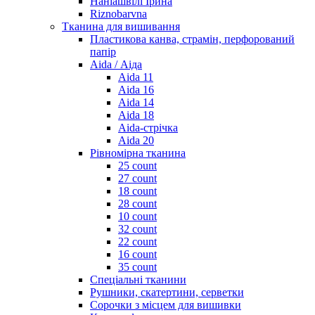
Наніашвілі Ірина
Riznobarvna
Тканина для вишивання
Пластикова канва, страмін, перфорований
папір
Aida / Аіда
Aida 11
Aida 16
Aida 14
Aida 18
Aida-стрічка
Aida 20
Рівномірна тканина
25 count
27 count
18 count
28 count
10 count
32 count
22 count
16 count
35 count
Спеціальні тканини
Рушники, скатертини, серветки
Сорочки з місцем для вишивки