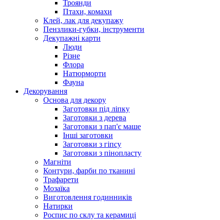
Троянди
Птахи, комахи
Клей, лак для декупажу
Пензлики-губки, інструменти
Декупажні карти
Люди
Різне
Флора
Натюрморти
Фауна
Декорування
Основа для декору
Заготовки під ліпку
Заготовки з дерева
Заготовки з пап'є маше
Інші заготовки
Заготовки з гіпсу
Заготовки з пінопласту
Магніти
Контури, фарби по тканині
Трафарети
Мозаїка
Виготовлення годинників
Натирки
Роспис по склу та керамиці