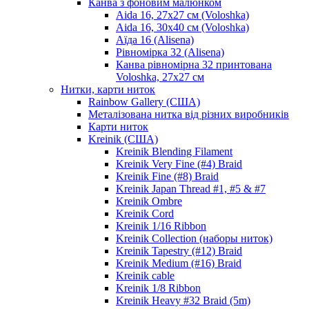
Канва з фоновим малюнком
Aida 16, 27х27 см (Voloshka)
Aida 16, 30х40 см (Voloshka)
Аїда 16 (Alisena)
Рівномірка 32 (Alisena)
Канва рівномірна 32 принтована
Voloshka, 27х27 см
Нитки, карти ниток
Rainbow Gallery (США)
Металізована нитка від різних виробників
Карти ниток
Kreinik (США)
Kreinik Blending Filament
Kreinik Very Fine (#4) Braid
Kreinik Fine (#8) Braid
Kreinik Japan Thread #1, #5 & #7
Kreinik Ombre
Kreinik Cord
Kreinik 1/16 Ribbon
Kreinik Collection (наборы ниток)
Kreinik Tapestry (#12) Braid
Kreinik Medium (#16) Braid
Kreinik cable
Kreinik 1/8 Ribbon
Kreinik Heavy #32 Braid (5m)