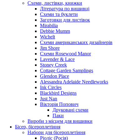
Схеми, листівки, книжки
Література по вишивці
Схеми та буклети
Заготовки для листівок
Mirabilia
Debbie Mumm
Wichelt
Схеми американських дизайнерів
Jim Shore
Cхеми Rosewood Manor
Lavender & Lace
Stoney Creek
Cottage Garden Samplings
Glendon Place
Alessandra Adelaide Needleworks
Ink Circles
Blackbird Designs
Just Nan
Вікторія Попович
Друковані схеми
Паки
Вироби з місцем для вишивки
Бісер, бісероплетіння
Набори для бісероплетіння
Ріоліс (Росія)