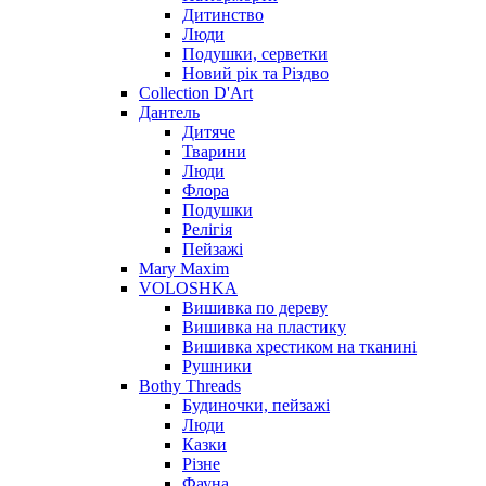
Дитинство
Люди
Подушки, серветки
Новий рік та Різдво
Collection D'Art
Дантель
Дитяче
Тварини
Люди
Флора
Подушки
Релігія
Пейзажі
Mary Maxim
VOLOSHKA
Вишивка по дереву
Вишивка на пластику
Вишивка хрестиком на тканині
Рушники
Bothy Threads
Будиночки, пейзажі
Люди
Казки
Різне
Фауна