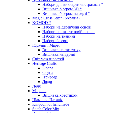
Набори для викладення стразами *
Вишивка бісером 3D *
Вишивка бісером на одязі *
Magic Cross Stitch (Україна)
KOMOD *
Набори на дерев'яній основі
Набори на пластиковій основі
Набори на тканині
Набори бісерні
Юркевич Марія
Вишивка на пластику
Вишивка на дереві
Світ можливостей
Heritage Crafts
Флора
Фауна
Природа
Люди
Леля
Марічка
Вишивка хрестиком
Шаменко Наталія
Kingdom of handmade
Stitch Color Mix