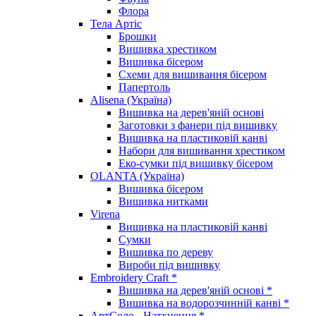
Флора
Тела Артіс
Брошки
Вишивка хрестиком
Вишивка бісером
Схеми для вишивання бісером
Папертоль
Alisena (Україна)
Вишивка на дерев'яній основі
Заготовки з фанери під вишивку
Вишивка на пластиковій канві
Набори для вишивання хрестиком
Еко-сумки під вишивку бісером
OLANTA (Україна)
Вишивка бісером
Вишивка нитками
Virena
Вишивка на пластиковій канві
Сумки
Вишивка по дереву
Вироби під вишивку
Embroidery Craft *
Вишивка на дерев'яній основі *
Вишивка на водорозчинній канві *
АртСоло - Натхнення *