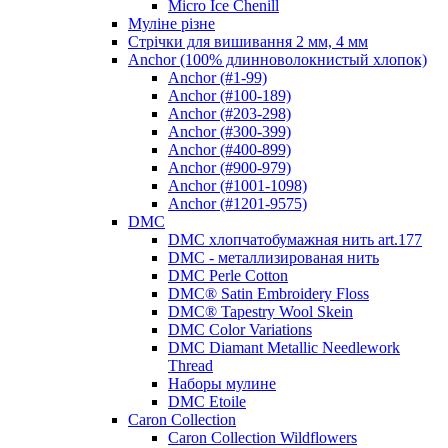
Micro Ice Chenill
Муліне різне
Стрічки для вишивання 2 мм, 4 мм
Anchor (100% длинноволокнистый хлопок)
Anchor (#1-99)
Anchor (#100-189)
Anchor (#203-298)
Anchor (#300-399)
Anchor (#400-899)
Anchor (#900-979)
Anchor (#1001-1098)
Anchor (#1201-9575)
DMC
DMC хлопчатобумажная нить art.177
DMC - металлизированая нить
DMC Perle Cotton
DMC® Satin Embroidery Floss
DMC® Tapestry Wool Skein
DMC Color Variations
DMC Diamant Metallic Needlework
Thread
Наборы мулине
DMC Etoile
Caron Collection
Caron Collection Wildflowers