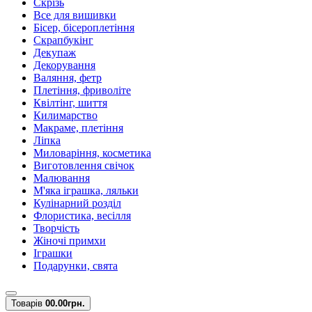
Скрізь
Все для вишивки
Бісер, бісероплетіння
Скрапбукінг
Декупаж
Декорування
Валяння, фетр
Плетіння, фриволіте
Квілтінг, шиття
Килимарство
Макраме, плетіння
Ліпка
Миловаріння, косметика
Виготовлення свічок
Малювання
М'яка іграшка, ляльки
Кулінарний розділ
Флористика, весілля
Творчість
Жіночі примхи
Іграшки
Подарунки, свята
Товарів
0
0.00грн.