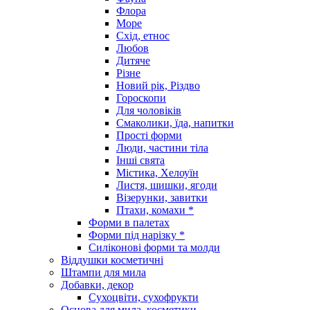
Флора
Море
Схід, етнос
Любов
Дитяче
Різне
Новий рік, Різдво
Гороскопи
Для чоловіків
Смаколики, їда, напитки
Прості форми
Люди, частини тіла
Інші свята
Містика, Хелоуїн
Листя, шишки, ягоди
Візерунки, завитки
Птахи, комахи *
Форми в палетах
Форми під нарізку *
Силіконові форми та молди
Віддушки косметичні
Штампи для мила
Добавки, декор
Сухоцвіти, сухофрукти
Основа для мила, косметики