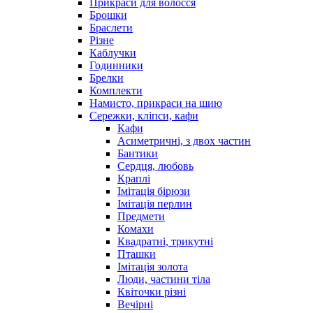
Прикраси для волосся
Брошки
Браслети
Різне
Каблучки
Годинники
Брелки
Комплекти
Намисто, прикраси на шию
Сережки, кліпси, кафи
Кафи
Асиметричні, з двох частин
Бантики
Сердця, любовь
Краплі
Імітація бірюзи
Імітація перлин
Предмети
Комахи
Квадратні, трикутні
Пташки
Імітація золота
Люди, частини тіла
Квіточки різні
Вечірні