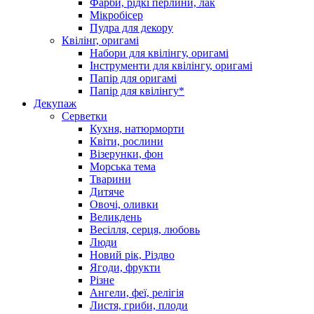
Фарби, рідкі перлини, лак
Мікробісер
Пудра для декору
Квілінг, оригамі
Набори для квілінгу, оригамі
Інструменти для квілінгу, оригамі
Папір для оригамі
Папір для квілінгу*
Декупаж
Серветки
Кухня, натюрморти
Квіти, рослини
Візерунки, фон
Морська тема
Тварини
Дитяче
Овочі, оливки
Великдень
Весілля, серця, любовь
Люди
Новий рік, Різдво
Ягоди, фрукти
Різне
Ангели, феї, релігія
Листя, гриби, плоди