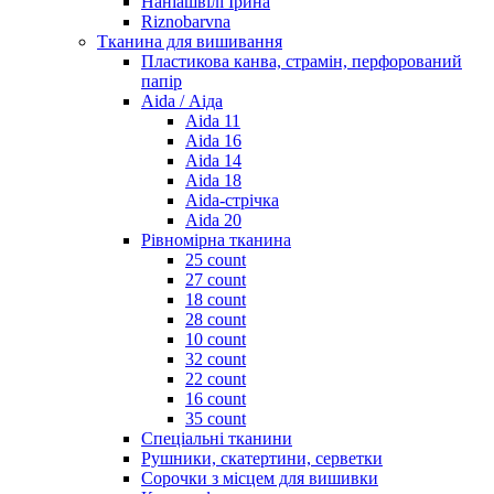
Наніашвілі Ірина
Riznobarvna
Тканина для вишивання
Пластикова канва, страмін, перфорований
папір
Aida / Аіда
Aida 11
Aida 16
Aida 14
Aida 18
Aida-стрічка
Aida 20
Рівномірна тканина
25 count
27 count
18 count
28 count
10 count
32 count
22 count
16 count
35 count
Спеціальні тканини
Рушники, скатертини, серветки
Сорочки з місцем для вишивки