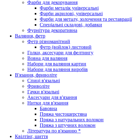
Фарби для декорування
Фарби металік універсальні
Фарби акрилові, універсальні
Фарби для металу, золочення та реставрації
Спеціальні складові, добавки
Фурнітура декоративна
Валяння, фетр
Фетр різноманітний
Фетр (войлок) листовий
Голки, аксесуари для фелтингу
Вовна для валяння
Набори для валяння картин
Набори для валяння виробів
В'язання, фриволіте
Спиці в'язальні
Фриволіте
Гачки в'язальні
Аксесуари для в'язання
Нитки для в'язання
Бавовна
Пряжа чистошерстяна
Пряжа з натуральних волокон
Пряжа з штучних волокон
Література по в'язанню *
Квілтінг, шиття