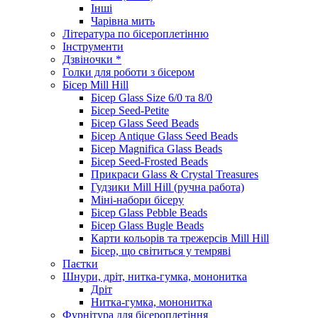
Інші
Чарівна мить
Література по бісероплетінню
Інструменти
Дзвіночки *
Голки для роботи з бісером
Бісер Mill Hill
Бісер Glass Size 6/0 та 8/0
Бісер Seed-Petite
Бісер Glass Seed Beads
Бісер Antique Glass Seed Beads
Бісер Magnifica Glass Beads
Бісер Seed-Frosted Beads
Прикраси Glass & Crystal Treasures
Гудзики Mill Hill (ручна работа)
Міні-набори бісеру
Бісер Glass Pebble Beads
Бісер Glass Bugle Beads
Карти кольорів та трежерсів Mill Hill
Бісер, що світиться у темряві
Паєтки
Шнури, дріт, нитка-гумка, мононитка
Дріт
Нитка-гумка, мононитка
Фурнітура для бісероплетіння