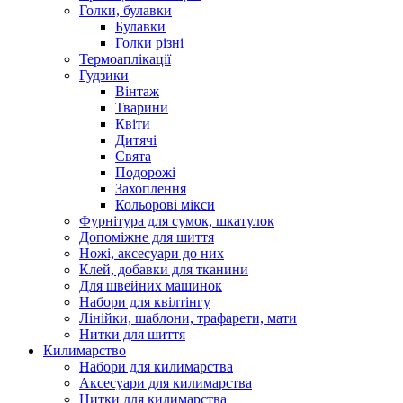
Голки, булавки
Булавки
Голки різні
Термоаплікації
Гудзики
Вінтаж
Тварини
Квіти
Дитячі
Свята
Подорожі
Захоплення
Кольорові мікси
Фурнітура для сумок, шкатулок
Допоміжне для шиття
Ножі, аксесуари до них
Клей, добавки для тканини
Для швейних машинок
Набори для квілтінгу
Лінійки, шаблони, трафарети, мати
Нитки для шиття
Килимарство
Набори для килимарства
Аксесуари для килимарства
Нитки для килимарства