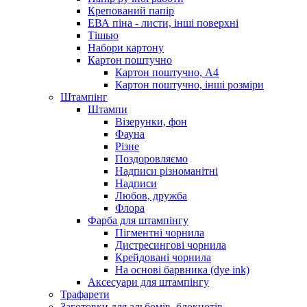
Крепований папір
ЕВА піна - листи, інші поверхні
Тішью
Набори картону
Картон поштучно
Картон поштучно, А4
Картон поштучно, інші розміри
Штампінг
Штампи
Візерунки, фон
Фауна
Різне
Поздоровляємо
Надписи різноманітні
Надписи
Любов, дружба
Флора
Фарба для штампінгу
Пігментні чорнила
Дистресингові чорнила
Крейдовані чорнила
На основі барвника (dye ink)
Аксесуари для штампінгу
Трафарети
Заготовки для альбомів, блокнотів