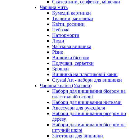
Скатертини, серфетки, мішечки
Чарiвна мить
Кумедні картинки
Тварини, метелики
Квіти, рослини
Пейзажі
Натюрморти
Люди
Часткова вишивка
Різне
Вишивка бісером
Подушки, серветки
Брошки
Вишивка на пластиковій канві
Crystal Art - набори для вишивки
Чарівна країна (Україна)
Набори для вишивання бісером на
пластиковій основі
Набори для вишивання нитками
Аксесуари для рукоділля
Набори для вишивання бісером по
дереву
Набори для вишивання бісером на
штучній шкірі
Заготовки для вишивки