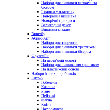
Набори для вишивки нитками та
бісером
Іграшки у пластику
Панорамна вишивка
Новорічні прикраси
Великодній декор
Вишивка гладдю
Butterfly
Абрис-Арт
Набори для творчості
Набори для вишивки хрестиком
Набори для вишивки бісером
ФрузелОк
На дерев'яній основі
Набори для вишивання хрестиком
На пластиковій основі
Набори інших виробників
Luca-S
Гобелени
Класика
Різне
Пейзажі
Фауна
Квіти
Натюрморти