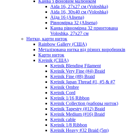
Канва з фоновим малюнком
Aida 16, 27х27 см (Voloshka)
Aida 16, 30х40 см (Voloshka)
Аїда 16 (Alisena)
Рівномірка 32 (Alisena)
Канва рівномірна 32 принтована
Voloshka, 27х27 см
Нитки, карти ниток
Rainbow Gallery (США)
Металізована нитка від різних виробників
Карти ниток
Kreinik (США)
Kreinik Blending Filament
Kreinik Very Fine (#4) Braid
Kreinik Fine (#8) Braid
Kreinik Japan Thread #1, #5 & #7
Kreinik Ombre
Kreinik Cord
Kreinik 1/16 Ribbon
Kreinik Collection (наборы ниток)
Kreinik Tapestry (#12) Braid
Kreinik Medium (#16) Braid
Kreinik cable
Kreinik 1/8 Ribbon
Kreinik Heavy #32 Braid (5m)