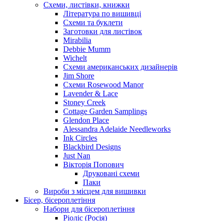
Схеми, листівки, книжки
Література по вишивці
Схеми та буклети
Заготовки для листівок
Mirabilia
Debbie Mumm
Wichelt
Схеми американських дизайнерів
Jim Shore
Cхеми Rosewood Manor
Lavender & Lace
Stoney Creek
Cottage Garden Samplings
Glendon Place
Alessandra Adelaide Needleworks
Ink Circles
Blackbird Designs
Just Nan
Вікторія Попович
Друковані схеми
Паки
Вироби з місцем для вишивки
Бісер, бісероплетіння
Набори для бісероплетіння
Ріоліс (Росія)