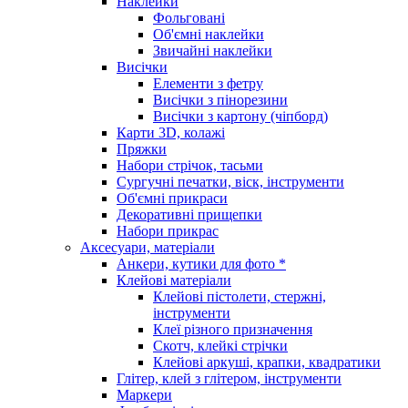
Наклейки
Фольговані
Об'ємні наклейки
Звичайні наклейки
Висічки
Елементи з фетру
Висічки з пінорезини
Висічки з картону (чіпборд)
Карти 3D, колажі
Пряжки
Набори стрічок, тасьми
Сургучні печатки, віск, інструменти
Об'ємні прикраси
Декоративні прищепки
Набори прикрас
Аксесуари, матеріали
Анкери, кутики для фото *
Клейові матеріали
Клейові пістолети, стержні,
інструменти
Клеї різного призначення
Скотч, клейкі стрічки
Клейові аркуші, крапки, квадратики
Глітер, клей з глітером, інструменти
Маркери