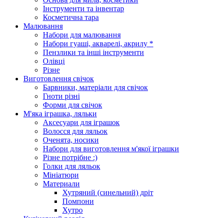
Інструменти та інвентар
Косметична тара
Малювання
Набори для малювання
Набори гуаші, акварелі, акрилу *
Пензлики та інші інструменти
Олівці
Різне
Виготовлення свічок
Барвники, матеріали для свічок
Гноти різні
Форми для свічок
М'яка іграшка, ляльки
Аксесуари для іграшок
Волосся для ляльок
Оченята, носики
Набори для виготовлення м'якої іграшки
Різне потрібне :)
Голки для ляльок
Мініатюри
Материали
Хутряний (синельний) дріт
Помпони
Хутро