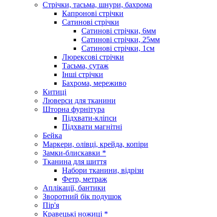
Стрічки, тасьма, шнури, бахрома
Капронові стрічки
Сатинові стрічки
Сатинові стрічки, 6мм
Сатинові стрічки, 25мм
Сатинові стрічки, 1см
Люрексові стрічки
Тасьма, сутаж
Інші стрічки
Бахрома, мереживо
Китиці
Люверси для тканини
Шторна фурнітура
Підхвати-кліпси
Підхвати магнітні
Бейка
Маркери, олівці, крейда, копіри
Замки-блискавки *
Тканина для шиття
Набори тканини, відрізи
Фетр, метраж
Аплікації, бантики
Зворотний бік подушок
Пір'я
Кравецькі ножиці *