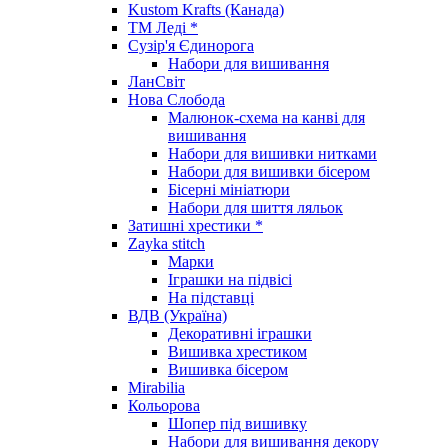
Kustom Krafts (Канада)
ТМ Леді *
Сузір'я Єдинорога
Набори для вишивання
ЛанСвіт
Нова Слобода
Малюнок-схема на канві для
вишивання
Набори для вишивки нитками
Набори для вишивки бісером
Бісерні мініатюри
Набори для шиття ляльок
Затишні хрестики *
Zayka stitch
Марки
Іграшки на підвісі
На підставці
ВДВ (Україна)
Декоративні іграшки
Вишивка хрестиком
Вишивка бісером
Mirabilia
Кольорова
Шопер під вишивку
Набори для вишивання декору