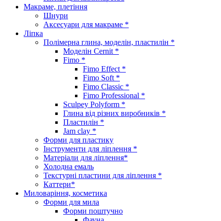
Макраме, плетіння
Шнури
Аксесуари для макраме *
Ліпка
Полімерна глина, моделін, пластилін *
Моделін Cernit *
Fimo *
Fimo Effect *
Fimo Soft *
Fimo Classic *
Fimo Professional *
Sculpey Polyform *
Глина від різних виробників *
Пластилін *
Jam clay *
Форми для пластику
Інструменти для ліплення *
Матеріали для ліплення*
Холодна емаль
Текстурні пластини для ліплення *
Каттери*
Миловаріння, косметика
Форми для мила
Форми поштучно
Фауна