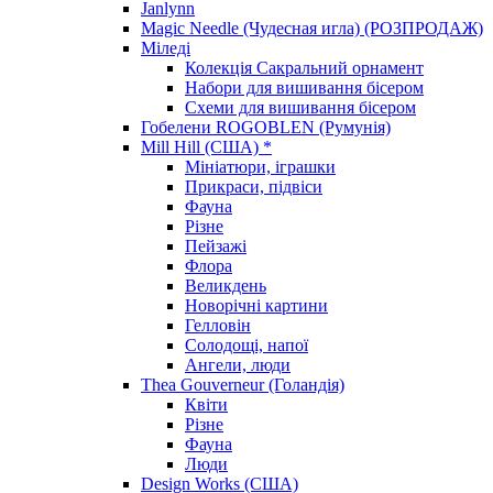
Janlynn
Magic Needle (Чудесная игла) (РОЗПРОДАЖ)
Міледі
Колекція Сакральний орнамент
Набори для вишивання бісером
Схеми для вишивання бісером
Гобелени ROGOBLEN (Румунія)
Mill Hill (США) *
Мініатюри, іграшки
Прикраси, підвіси
Фауна
Різне
Пейзажі
Флора
Великдень
Новорічні картини
Гелловін
Солодощі, напої
Ангели, люди
Thea Gouverneur (Голандія)
Квіти
Різне
Фауна
Люди
Design Works (США)