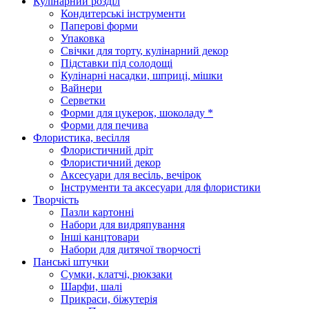
Кулінарний розділ
Кондитерські інструменти
Паперові форми
Упаковка
Свічки для торту, кулінарний декор
Підставки під солодощі
Кулінарні насадки, шприці, мішки
Вайнери
Серветки
Форми для цукерок, шоколаду *
Форми для печива
Флористика, весілля
Флористичний дріт
Флористичний декор
Аксесуари для весіль, вечірок
Інструменти та аксесуари для флористики
Творчість
Пазли картонні
Набори для видряпування
Інші канцтовари
Набори для дитячої творчості
Панські штучки
Сумки, клатчі, рюкзаки
Шарфи, шалі
Прикраси, біжутерія