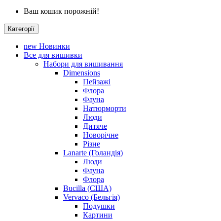
Ваш кошик порожній!
Категорії
new
Новинки
Все для вишивки
Набори для вишивання
Dimensions
Пейзажі
Флора
Фауна
Натюрморти
Люди
Дитяче
Новорічне
Різне
Lanarte (Голандія)
Люди
Фауна
Флора
Bucilla (США)
Vervaco (Бельгія)
Подушки
Картини