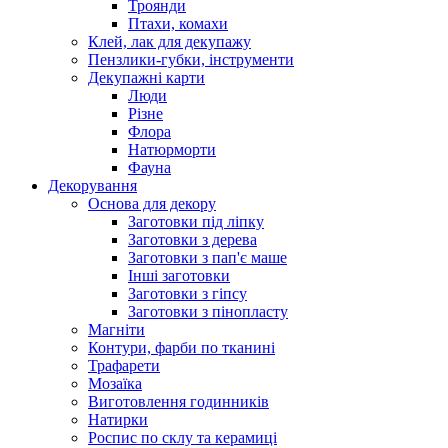
Троянди
Птахи, комахи
Клей, лак для декупажу
Пензлики-губки, інструменти
Декупажні карти
Люди
Різне
Флора
Натюрморти
Фауна
Декорування
Основа для декору
Заготовки під ліпку
Заготовки з дерева
Заготовки з пап'є маше
Інші заготовки
Заготовки з гіпсу
Заготовки з пінопласту
Магніти
Контури, фарби по тканині
Трафарети
Мозаїка
Виготовлення годинників
Натирки
Роспис по склу та керамиці