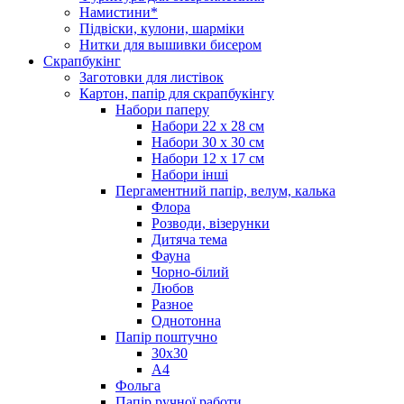
Намистини*
Підвіски, кулони, шарміки
Нитки для вышивки бисером
Скрапбукінг
Заготовки для листівок
Картон, папір для скрапбукінгу
Набори паперу
Набори 22 х 28 см
Набори 30 х 30 см
Набори 12 х 17 см
Набори інші
Пергаментний папір, велум, калька
Флора
Розводи, візерунки
Дитяча тема
Фауна
Чорно-білий
Любов
Разное
Однотонна
Папір поштучно
30х30
А4
Фольга
Папір ручної работи