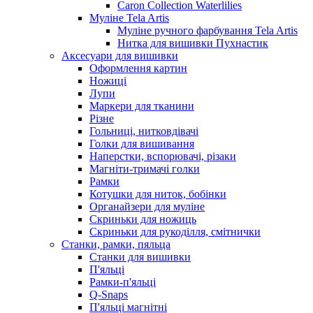
Caron Collection Waterlilies
Муліне Tela Artis
Муліне ручного фарбування Tela Artis
Нитка для вишивки Пухнастик
Аксесуари для вишивки
Оформлення картин
Ножиці
Лупи
Маркери для тканини
Різне
Гольниці, нитковдівачі
Голки для вишивання
Наперстки, вспорювачі, різаки
Магніти-тримачі голки
Рамки
Котушки для ниток, бобінки
Органайзери для муліне
Скриньки для ножиць
Скриньки для рукоділля, смітнички
Станки, рамки, пяльца
Станки для вишивки
П'яльці
Рамки-п'яльці
Q-Snaps
П'яльці магнітні