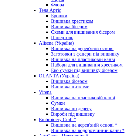
Флора
Тела Артіс
Брошки
Вишивка хрестиком
Вишивка бісером
Схеми для вишивання бісером
Папертоль
Alisena (Україна)
Вишивка на дерев'яній основі
Заготовки з фанери під вишивку
Вишивка на пластиковій канві
Набори для вишивання хрестиком
Еко-сумки під вишивку бісером
OLANTA (Україна)
Вишивка бісером
Вишивка нитками
Virena
Вишивка на пластиковій канві
Сумки
Вишивка по дереву
Вироби під вишивку
Embroidery Craft *
Вишивка на дерев'яній основі *
Вишивка на водорозчинній канві *
АртСоло - Натхнення *