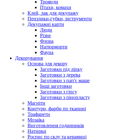
Троянди
Птахи, комахи
Клей, лак для декупажу
Пензлики-губки, інструменти
Декупажні карти
Люди
Різне
Флора
Натюрморти
Фауна
Декорування
Основа для декору
Заготовки під ліпку
Заготовки з дерева
Заготовки з пап'є маше
Інші заготовки
Заготовки з гіпсу
Заготовки з пінопласту
Магніти
Контури, фарби по тканині
Трафарети
Мозаїка
Виготовлення годинників
Натирки
Роспис по склу та керамиці