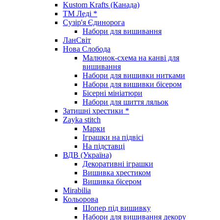
Kustom Krafts (Канада)
ТМ Леді *
Сузір'я Єдинорога
Набори для вишивання
ЛанСвіт
Нова Слобода
Малюнок-схема на канві для
вишивання
Набори для вишивки нитками
Набори для вишивки бісером
Бісерні мініатюри
Набори для шиття ляльок
Затишні хрестики *
Zayka stitch
Марки
Іграшки на підвісі
На підставці
ВДВ (Україна)
Декоративні іграшки
Вишивка хрестиком
Вишивка бісером
Mirabilia
Кольорова
Шопер під вишивку
Набори для вишивання декору