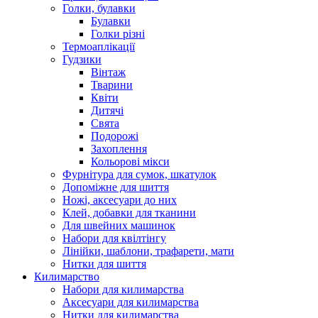
Голки, булавки
Булавки
Голки різні
Термоаплікації
Гудзики
Вінтаж
Тварини
Квіти
Дитячі
Свята
Подорожі
Захоплення
Кольорові мікси
Фурнітура для сумок, шкатулок
Допоміжне для шиття
Ножі, аксесуари до них
Клей, добавки для тканини
Для швейних машинок
Набори для квілтінгу
Лінійки, шаблони, трафарети, мати
Нитки для шиття
Килимарство
Набори для килимарства
Аксесуари для килимарства
Нитки для килимарства