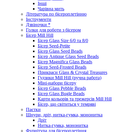
Інші
Чарівна мить
Література по бісероплетінню
Інструменти
Дзвіночки *
Голки для роботи з бісером
Бісер Mill Hill
Бісер Glass Size 6/0 та 8/0
Бісер Seed-Petite
Бісер Glass Seed Beads
Бісер Antique Glass Seed Beads
Бісер Magnifica Glass Beads
Бісер Seed-Frosted Beads
Прикраси Glass & Crystal Treasures
Гудзики Mill Hill (ручна работа)
Міні-набори бісеру
Бісер Glass Pebble Beads
Бісер Glass Bugle Beads
Карти кольорів та трежерсів Mill Hill
Бісер, що світиться у темряві
Паєтки
Шнури, дріт, нитка-гумка, мононитка
Дріт
Нитка-гумка, мононитка
Фурнітура для бісероплетіння