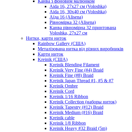
Канва з фоновим малюнком
Aida 16, 27х27 см (Voloshka)
Aida 16, 30х40 см (Voloshka)
Аїда 16 (Alisena)
Рівномірка 32 (Alisena)
Канва рівномірна 32 принтована
Voloshka, 27х27 см
Нитки, карти ниток
Rainbow Gallery (США)
Металізована нитка від різних виробників
Карти ниток
Kreinik (США)
Kreinik Blending Filament
Kreinik Very Fine (#4) Braid
Kreinik Fine (#8) Braid
Kreinik Japan Thread #1, #5 & #7
Kreinik Ombre
Kreinik Cord
Kreinik 1/16 Ribbon
Kreinik Collection (наборы ниток)
Kreinik Tapestry (#12) Braid
Kreinik Medium (#16) Braid
Kreinik cable
Kreinik 1/8 Ribbon
Kreinik Heavy #32 Braid (5m)