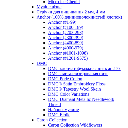
Micro Ice Chenill
Муліне різне
Стрічки для вишивання 2 мм, 4 мм
Anchor (100% длинноволокнистый хлопок)
Anchor (#1-99)
Anchor (#100-189)
Anchor (#203-298)
Anchor (#300-399)
Anchor (#400-899)
Anchor (#900-979)
Anchor (#1001-1098)
Anchor (#1201-9575)
DMC
DMC хлопчатобумажная нить art.177
DMC - металлизированая нить
DMC Perle Cotton
DMC® Satin Embroidery Floss
DMC® Tapestry Wool Skein
DMC Color Variations
DMC Diamant Metallic Needlework
Thread
Наборы мулине
DMC Etoile
Caron Collection
Caron Collection Wildflowers