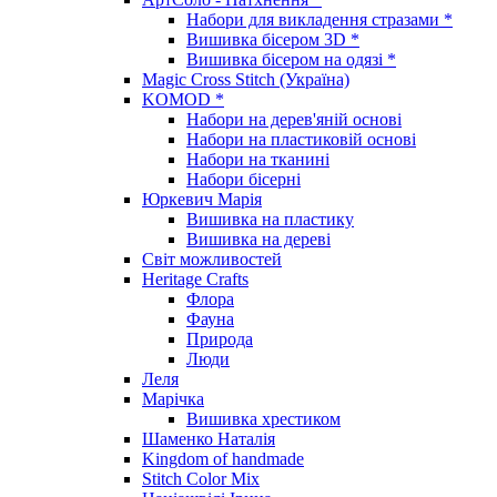
Набори для викладення стразами *
Вишивка бісером 3D *
Вишивка бісером на одязі *
Magic Cross Stitch (Україна)
KOMOD *
Набори на дерев'яній основі
Набори на пластиковій основі
Набори на тканині
Набори бісерні
Юркевич Марія
Вишивка на пластику
Вишивка на дереві
Світ можливостей
Heritage Crafts
Флора
Фауна
Природа
Люди
Леля
Марічка
Вишивка хрестиком
Шаменко Наталія
Kingdom of handmade
Stitch Color Mix