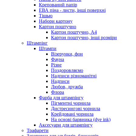
Крепований папір
ЕВА піна - листи, інші поверхні
Тішью
Набори картону
Картон поштучно
Картон поштучно, А4
Картон поштучно, інші розміри
Штампінг
Штампи
Візерунки, фон
Фауна
Різне
Поздоровляємо
Надписи різноманітні
Надписи
Любов, дружба
Флора
Фарба для штампінгу
Пігментні чорнила
Дистресингові чорнила
Крейдовані чорнила
На основі барвника (dye ink)
Аксесуари для штампінгу
Трафарети
Заготовки для альбомів, блокнотів