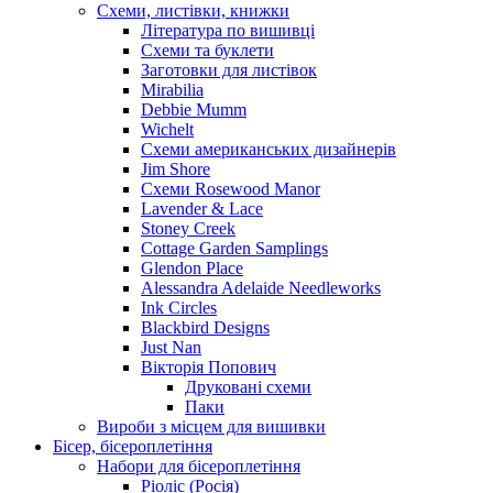
Схеми, листівки, книжки
Література по вишивці
Схеми та буклети
Заготовки для листівок
Mirabilia
Debbie Mumm
Wichelt
Схеми американських дизайнерів
Jim Shore
Cхеми Rosewood Manor
Lavender & Lace
Stoney Creek
Cottage Garden Samplings
Glendon Place
Alessandra Adelaide Needleworks
Ink Circles
Blackbird Designs
Just Nan
Вікторія Попович
Друковані схеми
Паки
Вироби з місцем для вишивки
Бісер, бісероплетіння
Набори для бісероплетіння
Ріоліс (Росія)