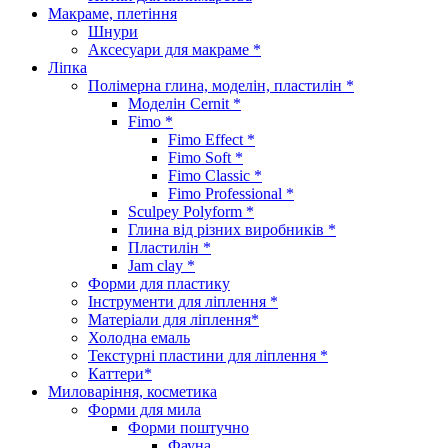
Макраме, плетіння
Шнури
Аксесуари для макраме *
Ліпка
Полімерна глина, моделін, пластилін *
Моделін Cernit *
Fimo *
Fimo Effect *
Fimo Soft *
Fimo Classic *
Fimo Professional *
Sculpey Polyform *
Глина від різних виробників *
Пластилін *
Jam clay *
Форми для пластику
Інструменти для ліплення *
Матеріали для ліплення*
Холодна емаль
Текстурні пластини для ліплення *
Каттери*
Миловаріння, косметика
Форми для мила
Форми поштучно
Фауна