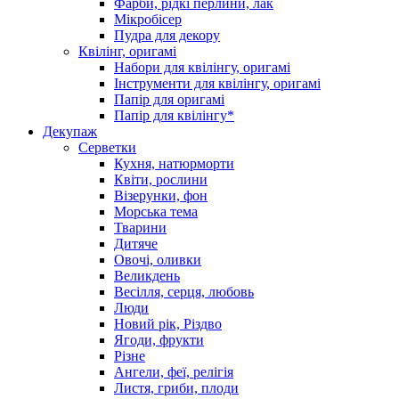
Фарби, рідкі перлини, лак
Мікробісер
Пудра для декору
Квілінг, оригамі
Набори для квілінгу, оригамі
Інструменти для квілінгу, оригамі
Папір для оригамі
Папір для квілінгу*
Декупаж
Серветки
Кухня, натюрморти
Квіти, рослини
Візерунки, фон
Морська тема
Тварини
Дитяче
Овочі, оливки
Великдень
Весілля, серця, любовь
Люди
Новий рік, Різдво
Ягоди, фрукти
Різне
Ангели, феї, релігія
Листя, гриби, плоди