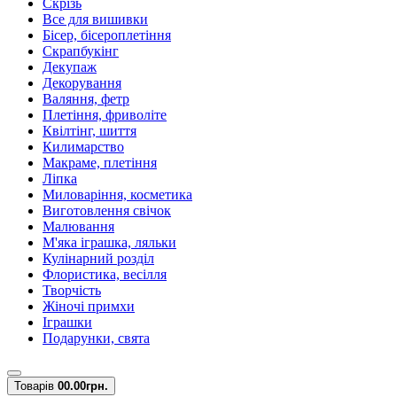
Скрізь
Все для вишивки
Бісер, бісероплетіння
Скрапбукінг
Декупаж
Декорування
Валяння, фетр
Плетіння, фриволіте
Квілтінг, шиття
Килимарство
Макраме, плетіння
Ліпка
Миловаріння, косметика
Виготовлення свічок
Малювання
М'яка іграшка, ляльки
Кулінарний розділ
Флористика, весілля
Творчість
Жіночі примхи
Іграшки
Подарунки, свята
Товарів
0
0.00грн.