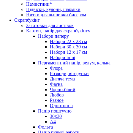
Намистини*
Підвіски, кулони, шарміки
Нитки для вышивки бисером
Скрапбукінг
Заготовки для листівок
Картон, папір для скрапбукінгу
Набори паперу
Набори 22 х 28 см
Набори 30 х 30 см
Набори 12 х 17 см
Набори інші
Пергаментний папір, велум, калька
Флора
Розводи, візерунки
Дитяча тема
Фауна
Чорно-білий
Любов
Разное
Однотонна
Папір поштучно
30х30
А4
Фольга
Папір ручної работи