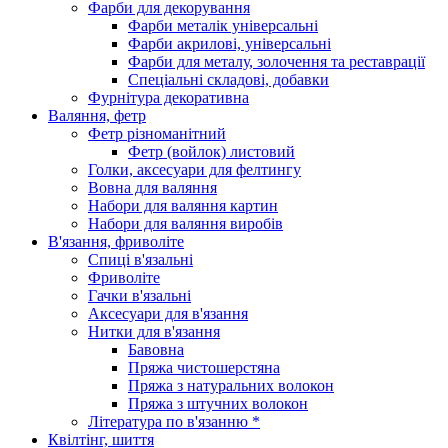
Фарби для декорування
Фарби металік універсальні
Фарби акрилові, універсальні
Фарби для металу, золочення та реставрації
Спеціальні складові, добавки
Фурнітура декоративна
Валяння, фетр
Фетр різноманітний
Фетр (войлок) листовий
Голки, аксесуари для фелтингу
Вовна для валяння
Набори для валяння картин
Набори для валяння виробів
В'язання, фриволіте
Спиці в'язальні
Фриволіте
Гачки в'язальні
Аксесуари для в'язання
Нитки для в'язання
Бавовна
Пряжа чистошерстяна
Пряжа з натуральних волокон
Пряжа з штучних волокон
Література по в'язанню *
Квілтінг, шиття