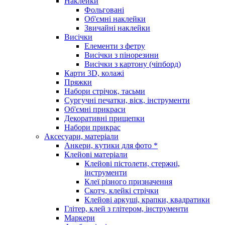
Наклейки
Фольговані
Об'ємні наклейки
Звичайні наклейки
Висічки
Елементи з фетру
Висічки з пінорезини
Висічки з картону (чіпборд)
Карти 3D, колажі
Пряжки
Набори стрічок, тасьми
Сургучні печатки, віск, інструменти
Об'ємні прикраси
Декоративні прищепки
Набори прикрас
Аксесуари, матеріали
Анкери, кутики для фото *
Клейові матеріали
Клейові пістолети, стержні,
інструменти
Клеї різного призначення
Скотч, клейкі стрічки
Клейові аркуші, крапки, квадратики
Глітер, клей з глітером, інструменти
Маркери