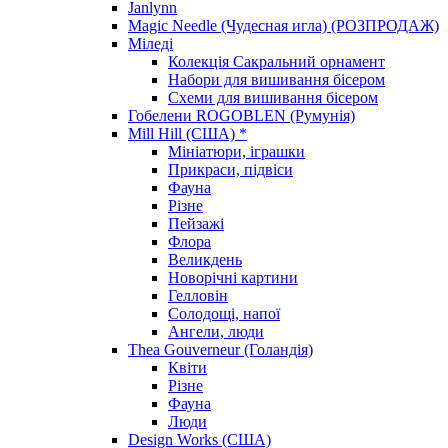
Janlynn
Magic Needle (Чудесная игла) (РОЗПРОДАЖ)
Міледі
Колекція Сакральний орнамент
Набори для вишивання бісером
Схеми для вишивання бісером
Гобелени ROGOBLEN (Румунія)
Mill Hill (США) *
Мініатюри, іграшки
Прикраси, підвіси
Фауна
Різне
Пейзажі
Флора
Великдень
Новорічні картини
Гелловін
Солодощі, напої
Ангели, люди
Thea Gouverneur (Голандія)
Квіти
Різне
Фауна
Люди
Design Works (США)