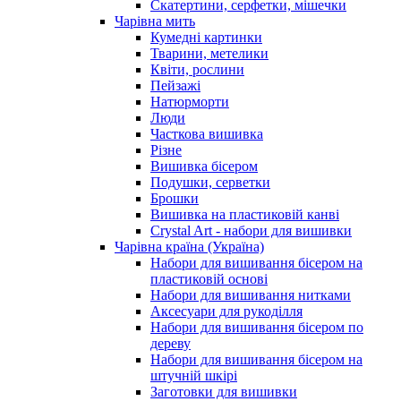
Скатертини, серфетки, мішечки
Чарiвна мить
Кумедні картинки
Тварини, метелики
Квіти, рослини
Пейзажі
Натюрморти
Люди
Часткова вишивка
Різне
Вишивка бісером
Подушки, серветки
Брошки
Вишивка на пластиковій канві
Crystal Art - набори для вишивки
Чарівна країна (Україна)
Набори для вишивання бісером на
пластиковій основі
Набори для вишивання нитками
Аксесуари для рукоділля
Набори для вишивання бісером по
дереву
Набори для вишивання бісером на
штучній шкірі
Заготовки для вишивки