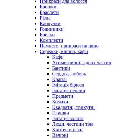
Прикраси для волосся
Брошки
Браслети
Різне
Каблучки
Годинники
Брелки
Комплекти
Намисто, прикраси на шию
Сережки, кліпси, кафи
Кафи
Асиметричні, з двох частин
Бантики
Сердця, любовь
Краплі
Імітація бірюзи
Імітація перлин
Предмети
Комахи
Квадратні, трикутні
Пташки
Імітація золота
Люди, частини тіла
Квіточки різні
Вечірні