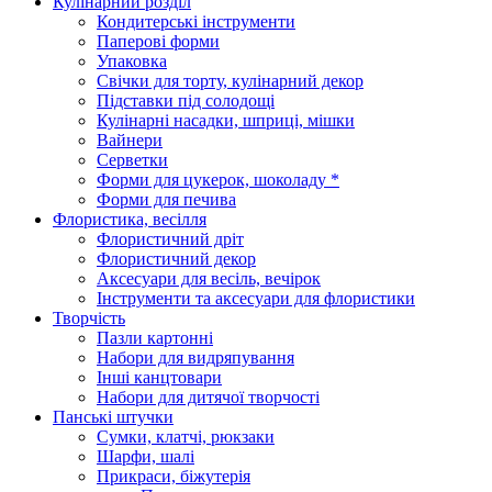
Кулінарний розділ
Кондитерські інструменти
Паперові форми
Упаковка
Свічки для торту, кулінарний декор
Підставки під солодощі
Кулінарні насадки, шприці, мішки
Вайнери
Серветки
Форми для цукерок, шоколаду *
Форми для печива
Флористика, весілля
Флористичний дріт
Флористичний декор
Аксесуари для весіль, вечірок
Інструменти та аксесуари для флористики
Творчість
Пазли картонні
Набори для видряпування
Інші канцтовари
Набори для дитячої творчості
Панські штучки
Сумки, клатчі, рюкзаки
Шарфи, шалі
Прикраси, біжутерія