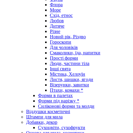
Флора
Море
Схід, етнос
Любов
Дитяче
Різне
Новий рік, Різдво
Гороскопи
Для чоловіків
Смаколики, їда, напитки
Прості форми
Люди, частини тіла
Інші свята
Містика, Хелоуїн
Листя, шишки, ягоди
Візерунки, завитки
Птахи, комахи *
Форми в палетах
Форми під нарізку *
Силіконові форми та молди
Віддушки косметичні
Штампи для мила
Добавки, декор
Сухоцвіти, сухофрукти
Основа для мила, косметики