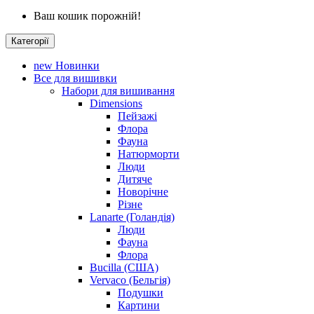
Ваш кошик порожній!
Категорії
new
Новинки
Все для вишивки
Набори для вишивання
Dimensions
Пейзажі
Флора
Фауна
Натюрморти
Люди
Дитяче
Новорічне
Різне
Lanarte (Голандія)
Люди
Фауна
Флора
Bucilla (США)
Vervaco (Бельгія)
Подушки
Картини