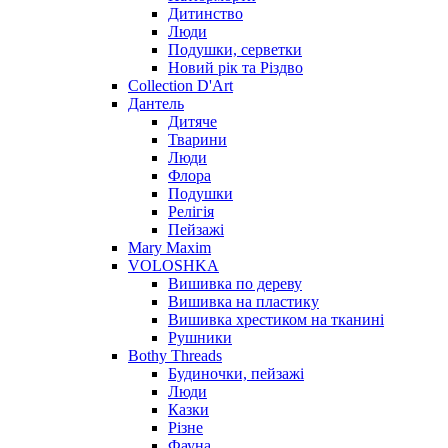
Дитинство
Люди
Подушки, серветки
Новий рік та Різдво
Collection D'Art
Дантель
Дитяче
Тварини
Люди
Флора
Подушки
Релігія
Пейзажі
Mary Maxim
VOLOSHKA
Вишивка по дереву
Вишивка на пластику
Вишивка хрестиком на тканині
Рушники
Bothy Threads
Будиночки, пейзажі
Люди
Казки
Різне
Фауна