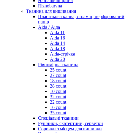
Наніашвілі Ірина
Riznobarvna
Тканина для вишивання
Пластикова канва, страмін, перфорований
папір
Aida / Аіда
Aida 11
Aida 16
Aida 14
Aida 18
Aida-стрічка
Aida 20
Рівномірна тканина
25 count
27 count
18 count
28 count
10 count
32 count
22 count
16 count
35 count
Спеціальні тканини
Рушники, скатертини, серветки
Сорочки з місцем для вишивки