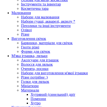
Інструменти та інвентар
Косметична тара
Малювання
Набори для малювання
Набори гуаші, акварелі, акрилу *
Пензлики та інші інструменти
Олівці
Різне
Виготовлення свічок
Барвники, матеріали для свічок
Гноти різні
Форми для свічок
М'яка іграшка, ляльки
Аксесуари для іграшок
Волосся для ляльок
Оченята, носики
Набори для виготовлення м'якої іграшки
Різне потрібне :)
Голки для ляльок
Мініатюри
Материали
Хутряний (синельний) дріт
Помпони
Хутро