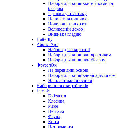
Набори для вишивки нитками та
бісером
Іграшки у пластику
Панорамна вишивка
Новорічні прикраси
Великодній декор
Вишивка гладдю
Butterfly
Абрис-Арт
Набори для творчості
Набори для вишивки хрестиком
Набори для вишивки бісером
ФрузелОк
На дерев'яній основі
Набори для вишивання хрестиком
На пластиковій основі
Набори інших виробників
Luca-S
Гобелени
Класика
Різне
Пейзажі
Фауна
Квіти
Натюрморти