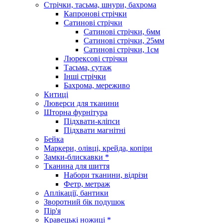
Стрічки, тасьма, шнури, бахрома
Капронові стрічки
Сатинові стрічки
Сатинові стрічки, 6мм
Сатинові стрічки, 25мм
Сатинові стрічки, 1см
Люрексові стрічки
Тасьма, сутаж
Інші стрічки
Бахрома, мереживо
Китиці
Люверси для тканини
Шторна фурнітура
Підхвати-кліпси
Підхвати магнітні
Бейка
Маркери, олівці, крейда, копіри
Замки-блискавки *
Тканина для шиття
Набори тканини, відрізи
Фетр, метраж
Аплікації, бантики
Зворотний бік подушок
Пір'я
Кравецькі ножиці *