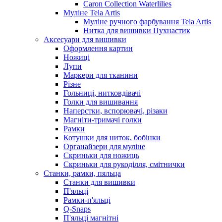
Caron Collection Waterlilies
Муліне Tela Artis
Муліне ручного фарбування Tela Artis
Нитка для вишивки Пухнастик
Аксесуари для вишивки
Оформлення картин
Ножиці
Лупи
Маркери для тканини
Різне
Гольниці, нитковдівачі
Голки для вишивання
Наперстки, вспорювачі, різаки
Магніти-тримачі голки
Рамки
Котушки для ниток, бобінки
Органайзери для муліне
Скриньки для ножиць
Скриньки для рукоділля, смітнички
Станки, рамки, пяльца
Станки для вишивки
П'яльці
Рамки-п'яльці
Q-Snaps
П'яльці магнітні