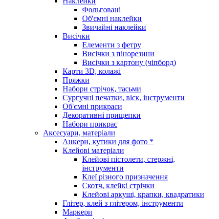
Наклейки
Фольговані
Об'ємні наклейки
Звичайні наклейки
Висічки
Елементи з фетру
Висічки з пінорезини
Висічки з картону (чіпборд)
Карти 3D, колажі
Пряжки
Набори стрічок, тасьми
Сургучні печатки, віск, інструменти
Об'ємні прикраси
Декоративні прищепки
Набори прикрас
Аксесуари, матеріали
Анкери, кутики для фото *
Клейові матеріали
Клейові пістолети, стержні,
інструменти
Клеї різного призначення
Скотч, клейкі стрічки
Клейові аркуші, крапки, квадратики
Глітер, клей з глітером, інструменти
Маркери