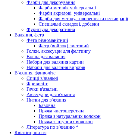
Фарби для декорування
Фарби металік універсальні
Фарби акрилові, універсальні
Фарби для металу, золочення та реставрації
Спеціальні складові, добавки
Фурнітура декоративна
Валяння, фетр
Фетр різноманітний
Фетр (войлок) листовий
Голки, аксесуари для фелтингу
Вовна для валяння
Набори для валяння картин
Набори для валяння виробів
В'язання, фриволіте
Спиці в'язальні
Фриволіте
Гачки в'язальні
Аксесуари для в'язання
Нитки для в'язання
Бавовна
Пряжа чистошерстяна
Пряжа з натуральних волокон
Пряжа з штучних волокон
Література по в'язанню *
Квілтінг, шиття