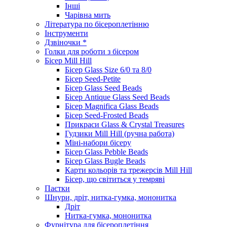
Інші
Чарівна мить
Література по бісероплетінню
Інструменти
Дзвіночки *
Голки для роботи з бісером
Бісер Mill Hill
Бісер Glass Size 6/0 та 8/0
Бісер Seed-Petite
Бісер Glass Seed Beads
Бісер Antique Glass Seed Beads
Бісер Magnifica Glass Beads
Бісер Seed-Frosted Beads
Прикраси Glass & Crystal Treasures
Гудзики Mill Hill (ручна работа)
Міні-набори бісеру
Бісер Glass Pebble Beads
Бісер Glass Bugle Beads
Карти кольорів та трежерсів Mill Hill
Бісер, що світиться у темряві
Паєтки
Шнури, дріт, нитка-гумка, мононитка
Дріт
Нитка-гумка, мононитка
Фурнітура для бісероплетіння