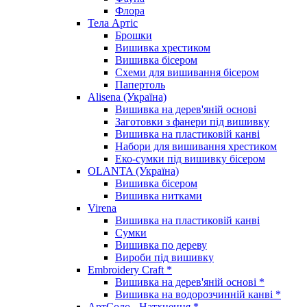
Флора
Тела Артіс
Брошки
Вишивка хрестиком
Вишивка бісером
Схеми для вишивання бісером
Папертоль
Alisena (Україна)
Вишивка на дерев'яній основі
Заготовки з фанери під вишивку
Вишивка на пластиковій канві
Набори для вишивання хрестиком
Еко-сумки під вишивку бісером
OLANTA (Україна)
Вишивка бісером
Вишивка нитками
Virena
Вишивка на пластиковій канві
Сумки
Вишивка по дереву
Вироби під вишивку
Embroidery Craft *
Вишивка на дерев'яній основі *
Вишивка на водорозчинній канві *
АртСоло - Натхнення *