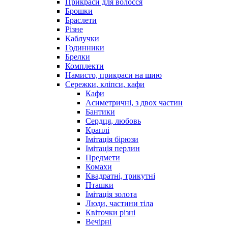
Прикраси для волосся
Брошки
Браслети
Різне
Каблучки
Годинники
Брелки
Комплекти
Намисто, прикраси на шию
Сережки, кліпси, кафи
Кафи
Асиметричні, з двох частин
Бантики
Сердця, любовь
Краплі
Імітація бірюзи
Імітація перлин
Предмети
Комахи
Квадратні, трикутні
Пташки
Імітація золота
Люди, частини тіла
Квіточки різні
Вечірні