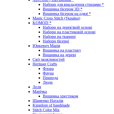
Набори для викладення стразами *
Вишивка бісером 3D *
Вишивка бісером на одязі *
Magic Cross Stitch (Україна)
KOMOD *
Набори на дерев'яній основі
Набори на пластиковій основі
Набори на тканині
Набори бісерні
Юркевич Марія
Вишивка на пластику
Вишивка на дереві
Світ можливостей
Heritage Crafts
Флора
Фауна
Природа
Люди
Леля
Марічка
Вишивка хрестиком
Шаменко Наталія
Kingdom of handmade
Stitch Color Mix