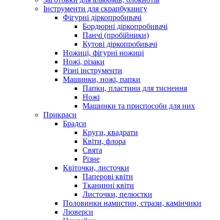
Інструменти для скрапбукингу
Фігурні діркопробивачі
Бордюрні діркопробивачі
Панчі (пробійники)
Кутові діркопробивачі
Ножиці, фігурні ножиці
Ножі, різаки
Різні інструменти
Машинки, ножі, папки
Папки, пластини для тиснення
Ножі
Машинки та приспособи для них
Прикраси
Брадси
Круги, квадрати
Квіти, флора
Свята
Різне
Квіточки, листочки
Паперові квіти
Тканинні квіти
Листочки, пелюстки
Половинки намистин, стрази, камінчики
Люверси