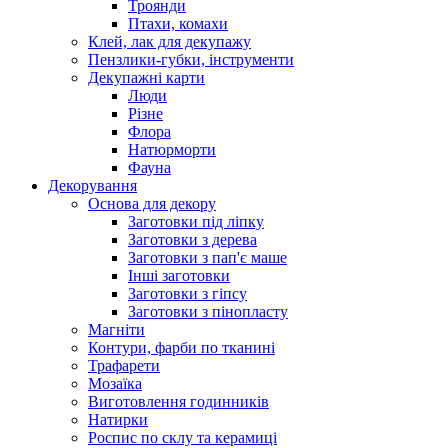
Троянди
Птахи, комахи
Клей, лак для декупажу
Пензлики-губки, інструменти
Декупажні карти
Люди
Різне
Флора
Натюрморти
Фауна
Декорування
Основа для декору
Заготовки під ліпку
Заготовки з дерева
Заготовки з пап'є маше
Інші заготовки
Заготовки з гіпсу
Заготовки з пінопласту
Магніти
Контури, фарби по тканині
Трафарети
Мозаїка
Виготовлення годинників
Натирки
Роспис по склу та керамиці