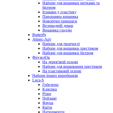
Набори для вишивки нитками та
бісером
Іграшки у пластику
Панорамна вишивка
Новорічні прикраси
Великодній декор
Вишивка гладдю
Butterfly
Абрис-Арт
Набори для творчості
Набори для вишивки хрестиком
Набори для вишивки бісером
ФрузелОк
На дерев'яній основі
Набори для вишивання хрестиком
На пластиковій основі
Набори інших виробників
Luca-S
Гобелени
Класика
Різне
Пейзажі
Фауна
Квіти
Натюрморти