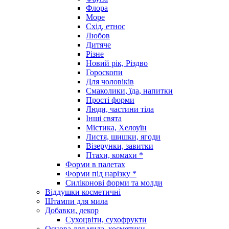
Флора
Море
Схід, етнос
Любов
Дитяче
Різне
Новий рік, Різдво
Гороскопи
Для чоловіків
Смаколики, їда, напитки
Прості форми
Люди, частини тіла
Інші свята
Містика, Хелоуїн
Листя, шишки, ягоди
Візерунки, завитки
Птахи, комахи *
Форми в палетах
Форми під нарізку *
Силіконові форми та молди
Віддушки косметичні
Штампи для мила
Добавки, декор
Сухоцвіти, сухофрукти
Основа для мила, косметики