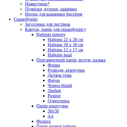
Намистини*
Підвіски, кулони, шарміки
Нитки для вышивки бисером
Скрапбукінг
Заготовки для листівок
Картон, папір для скрапбукінгу
Набори паперу
Набори 22 х 28 см
Набори 30 х 30 см
Набори 12 х 17 см
Набори інші
Пергаментний папір, велум, калька
Флора
Розводи, візерунки
Дитяча тема
Фауна
Чорно-білий
Любов
Разное
Однотонна
Папір поштучно
30х30
А4
Фольга
Папір ручної работи