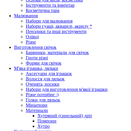
Інструменти та інвентар
Косметична тара
Малювання
Набори для малювання
Набори гуаші, акварелі, акрилу *
Пензлики та інші інструменти
Олівці
Різне
Виготовлення свічок
Барвники, матеріали для свічок
Гноти різні
Форми для свічок
М'яка іграшка, ляльки
Аксесуари для іграшок
Волосся для ляльок
Оченята, носики
Набори для виготовлення м'якої іграшки
Різне потрібне :)
Голки для ляльок
Мініатюри
Материали
Хутряний (синельний) дріт
Помпони
Хутро