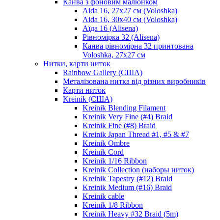
Канва з фоновим малюнком
Aida 16, 27х27 см (Voloshka)
Aida 16, 30х40 см (Voloshka)
Аїда 16 (Alisena)
Рівномірка 32 (Alisena)
Канва рівномірна 32 принтована
Voloshka, 27х27 см
Нитки, карти ниток
Rainbow Gallery (США)
Металізована нитка від різних виробників
Карти ниток
Kreinik (США)
Kreinik Blending Filament
Kreinik Very Fine (#4) Braid
Kreinik Fine (#8) Braid
Kreinik Japan Thread #1, #5 & #7
Kreinik Ombre
Kreinik Cord
Kreinik 1/16 Ribbon
Kreinik Collection (наборы ниток)
Kreinik Tapestry (#12) Braid
Kreinik Medium (#16) Braid
Kreinik cable
Kreinik 1/8 Ribbon
Kreinik Heavy #32 Braid (5m)