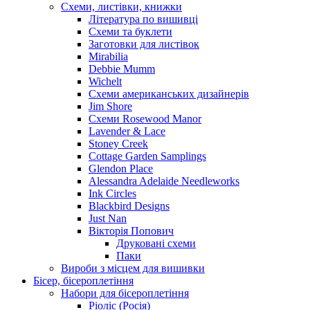
Схеми, листівки, книжки
Література по вишивці
Схеми та буклети
Заготовки для листівок
Mirabilia
Debbie Mumm
Wichelt
Схеми американських дизайнерів
Jim Shore
Cхеми Rosewood Manor
Lavender & Lace
Stoney Creek
Cottage Garden Samplings
Glendon Place
Alessandra Adelaide Needleworks
Ink Circles
Blackbird Designs
Just Nan
Вікторія Попович
Друковані схеми
Паки
Вироби з місцем для вишивки
Бісер, бісероплетіння
Набори для бісероплетіння
Ріоліс (Росія)