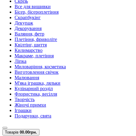
Скрізь
Все для вишивки
Бісер, бісероплетіння
Скрапбукінг
Декупаж
Декорування
Валяння, фетр
Плетіння, фриволіте
Квілтінг, шиття
Килимарство
Макраме, плетіння
Ліпка
Миловаріння, косметика
Виготовлення свічок
Малювання
М'яка іграшка, ляльки
Кулінарний розділ
Флористика, весілля
Творчість
Жіночі примхи
Іграшки
Подарунки, свята
Товарів
0
0.00грн.