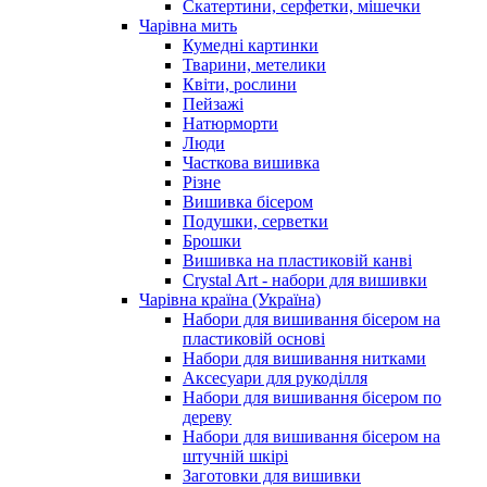
Скатертини, серфетки, мішечки
Чарiвна мить
Кумедні картинки
Тварини, метелики
Квіти, рослини
Пейзажі
Натюрморти
Люди
Часткова вишивка
Різне
Вишивка бісером
Подушки, серветки
Брошки
Вишивка на пластиковій канві
Crystal Art - набори для вишивки
Чарівна країна (Україна)
Набори для вишивання бісером на
пластиковій основі
Набори для вишивання нитками
Аксесуари для рукоділля
Набори для вишивання бісером по
дереву
Набори для вишивання бісером на
штучній шкірі
Заготовки для вишивки