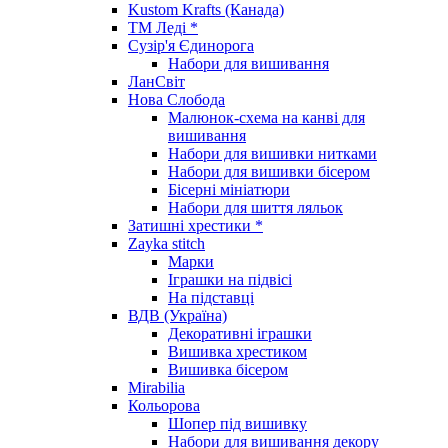
Kustom Krafts (Канада)
ТМ Леді *
Сузір'я Єдинорога
Набори для вишивання
ЛанСвіт
Нова Слобода
Малюнок-схема на канві для
вишивання
Набори для вишивки нитками
Набори для вишивки бісером
Бісерні мініатюри
Набори для шиття ляльок
Затишні хрестики *
Zayka stitch
Марки
Іграшки на підвісі
На підставці
ВДВ (Україна)
Декоративні іграшки
Вишивка хрестиком
Вишивка бісером
Mirabilia
Кольорова
Шопер під вишивку
Набори для вишивання декору