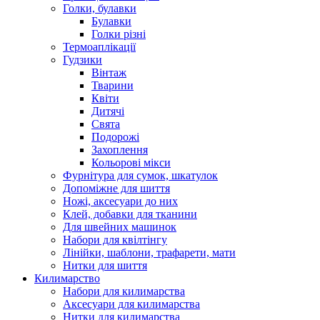
Голки, булавки
Булавки
Голки різні
Термоаплікації
Гудзики
Вінтаж
Тварини
Квіти
Дитячі
Свята
Подорожі
Захоплення
Кольорові мікси
Фурнітура для сумок, шкатулок
Допоміжне для шиття
Ножі, аксесуари до них
Клей, добавки для тканини
Для швейних машинок
Набори для квілтінгу
Лінійки, шаблони, трафарети, мати
Нитки для шиття
Килимарство
Набори для килимарства
Аксесуари для килимарства
Нитки для килимарства