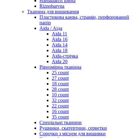
Наніашвілі Ірина
Riznobarvna
Тканина для вишивання
Пластикова канва, страмін, перфорований
папір
Aida / Аіда
Aida 11
Aida 16
Aida 14
Aida 18
Aida-стрічка
Aida 20
Рівномірна тканина
25 count
27 count
18 count
28 count
10 count
32 count
22 count
16 count
35 count
Спеціальні тканини
Рушники, скатертини, серветки
Сорочки з місцем для вишивки