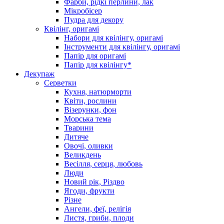
Фарби, рідкі перлини, лак
Мікробісер
Пудра для декору
Квілінг, оригамі
Набори для квілінгу, оригамі
Інструменти для квілінгу, оригамі
Папір для оригамі
Папір для квілінгу*
Декупаж
Серветки
Кухня, натюрморти
Квіти, рослини
Візерунки, фон
Морська тема
Тварини
Дитяче
Овочі, оливки
Великдень
Весілля, серця, любовь
Люди
Новий рік, Різдво
Ягоди, фрукти
Різне
Ангели, феї, релігія
Листя, гриби, плоди