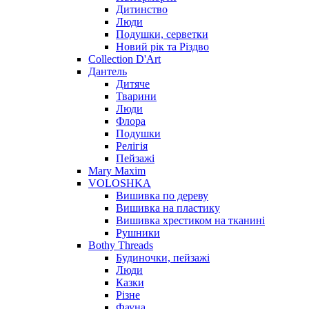
Дитинство
Люди
Подушки, серветки
Новий рік та Різдво
Collection D'Art
Дантель
Дитяче
Тварини
Люди
Флора
Подушки
Релігія
Пейзажі
Mary Maxim
VOLOSHKA
Вишивка по дереву
Вишивка на пластику
Вишивка хрестиком на тканині
Рушники
Bothy Threads
Будиночки, пейзажі
Люди
Казки
Різне
Фауна