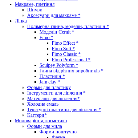
Макраме, плетіння
Шнури
Аксесуари для макраме *
Ліпка
Полімерна глина, моделін, пластилін *
Моделін Cernit *
Fimo *
Fimo Effect *
Fimo Soft *
Fimo Classic *
Fimo Professional *
Sculpey Polyform *
Глина від різних виробників *
Пластилін *
Jam clay *
Форми для пластику
Інструменти для ліплення *
Матеріали для ліплення*
Холодна емаль
Текстурні пластини для ліплення *
Каттери*
Миловаріння, косметика
Форми для мила
Форми поштучно
Фауна