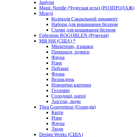
Janlynn
Magic Needle (Чудесная игла) (РОЗПРОДАЖ)
Міледі
Колекція Сакральний орнамент
Набори для вишивання бісером
Схеми для вишивання бісером
Гобелени ROGOBLEN (Румунія)
Mill Hill (США) *
Мініатюри, іграшки
Прикраси, підвіси
Фауна
Різне
Пейзажі
Флора
Великдень
Новорічні картини
Гелловін
Солодощі, напої
Ангели, люди
Thea Gouverneur (Голандія)
Квіти
Різне
Фауна
Люди
Design Works (США)