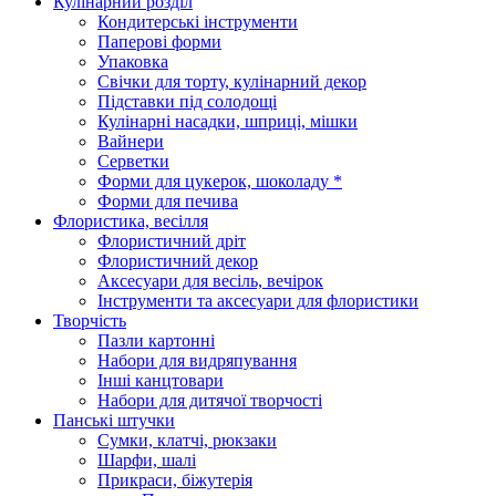
Кулінарний розділ
Кондитерські інструменти
Паперові форми
Упаковка
Свічки для торту, кулінарний декор
Підставки під солодощі
Кулінарні насадки, шприці, мішки
Вайнери
Серветки
Форми для цукерок, шоколаду *
Форми для печива
Флористика, весілля
Флористичний дріт
Флористичний декор
Аксесуари для весіль, вечірок
Інструменти та аксесуари для флористики
Творчість
Пазли картонні
Набори для видряпування
Інші канцтовари
Набори для дитячої творчості
Панські штучки
Сумки, клатчі, рюкзаки
Шарфи, шалі
Прикраси, біжутерія