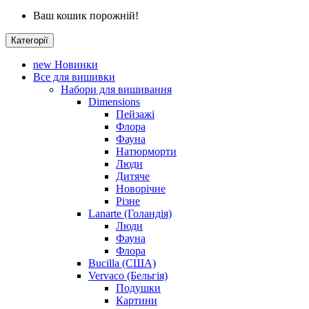
Ваш кошик порожній!
Категорії
new
Новинки
Все для вишивки
Набори для вишивання
Dimensions
Пейзажі
Флора
Фауна
Натюрморти
Люди
Дитяче
Новорічне
Різне
Lanarte (Голандія)
Люди
Фауна
Флора
Bucilla (США)
Vervaco (Бельгія)
Подушки
Картини