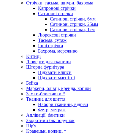
Стрічки, тасьма, шнури, бахрома
Капронові стрічки
Сатинові стрічки
Сатинові стрічки, 6мм
Сатинові стрічки, 25мм
Сатинові стрічки, 1см
Люрексові стрічки
Тасьма, сутаж
Інші стрічки
Бахрома, мереживо
Китиці
Люверси для тканини
Шторна фурнітура
Підхвати-кліпси
Підхвати магнітні
Бейка
Маркери, олівці, крейда, копіри
Замки-блискавки *
Тканина для шиття
Набори тканини, відрізи
Фетр, метраж
Аплікації, бантики
Зворотний бік подушок
Пір'я
Кравецькі ножиці *