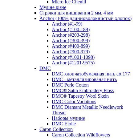
Micro Ice Chenill
Муліне різне
Стрічки для вишивання 2 мм, 4 мм
Anchor (100% длинноволокнистый хлопок)
Anchor (#1-99)
Anchor (#100-189)
Anchor (#203-298)
Anchor (#300-399)
Anchor (#400-899)
Anchor (#900-979)
Anchor (#1001-1098)
Anchor (#1201-9575)
DMC
DMC хлопчатобумажная нить art.177
DMC - металлизированая нить
DMC Perle Cotton
DMC® Satin Embroidery Floss
DMC® Tapestry Wool Skein
DMC Color Variations
DMC Diamant Metallic Needlework
Thread
Наборы мулине
DMC Etoile
Caron Collection
Caron Collection Wildflowers