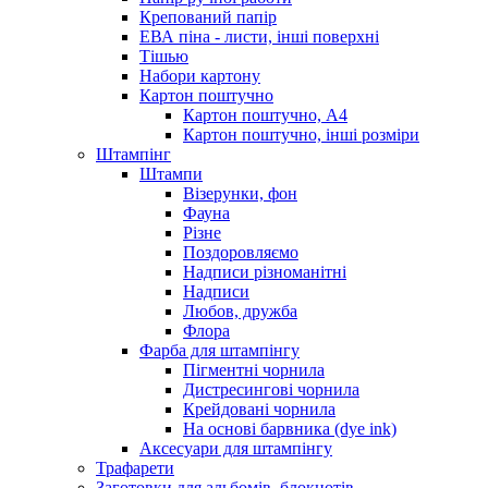
Крепований папір
ЕВА піна - листи, інші поверхні
Тішью
Набори картону
Картон поштучно
Картон поштучно, А4
Картон поштучно, інші розміри
Штампінг
Штампи
Візерунки, фон
Фауна
Різне
Поздоровляємо
Надписи різноманітні
Надписи
Любов, дружба
Флора
Фарба для штампінгу
Пігментні чорнила
Дистресингові чорнила
Крейдовані чорнила
На основі барвника (dye ink)
Аксесуари для штампінгу
Трафарети
Заготовки для альбомів, блокнотів