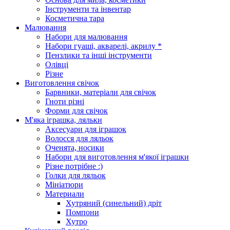
Інструменти та інвентар
Косметична тара
Малювання
Набори для малювання
Набори гуаші, акварелі, акрилу *
Пензлики та інші інструменти
Олівці
Різне
Виготовлення свічок
Барвники, матеріали для свічок
Гноти різні
Форми для свічок
М'яка іграшка, ляльки
Аксесуари для іграшок
Волосся для ляльок
Оченята, носики
Набори для виготовлення м'якої іграшки
Різне потрібне :)
Голки для ляльок
Мініатюри
Материали
Хутряний (синельний) дріт
Помпони
Хутро