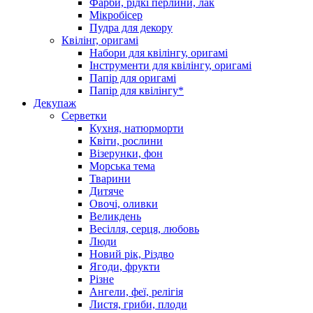
Фарби, рідкі перлини, лак
Мікробісер
Пудра для декору
Квілінг, оригамі
Набори для квілінгу, оригамі
Інструменти для квілінгу, оригамі
Папір для оригамі
Папір для квілінгу*
Декупаж
Серветки
Кухня, натюрморти
Квіти, рослини
Візерунки, фон
Морська тема
Тварини
Дитяче
Овочі, оливки
Великдень
Весілля, серця, любовь
Люди
Новий рік, Різдво
Ягоди, фрукти
Різне
Ангели, феї, релігія
Листя, гриби, плоди