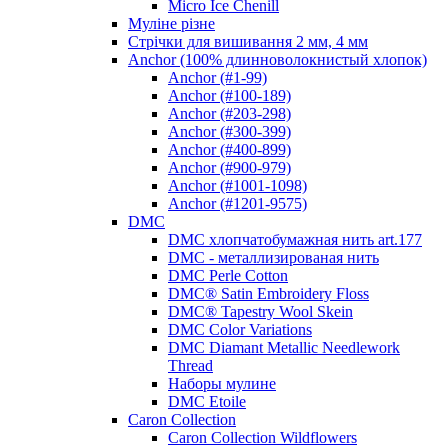
Micro Ice Chenill
Муліне різне
Стрічки для вишивання 2 мм, 4 мм
Anchor (100% длинноволокнистый хлопок)
Anchor (#1-99)
Anchor (#100-189)
Anchor (#203-298)
Anchor (#300-399)
Anchor (#400-899)
Anchor (#900-979)
Anchor (#1001-1098)
Anchor (#1201-9575)
DMC
DMC хлопчатобумажная нить art.177
DMC - металлизированая нить
DMC Perle Cotton
DMC® Satin Embroidery Floss
DMC® Tapestry Wool Skein
DMC Color Variations
DMC Diamant Metallic Needlework
Thread
Наборы мулине
DMC Etoile
Caron Collection
Caron Collection Wildflowers