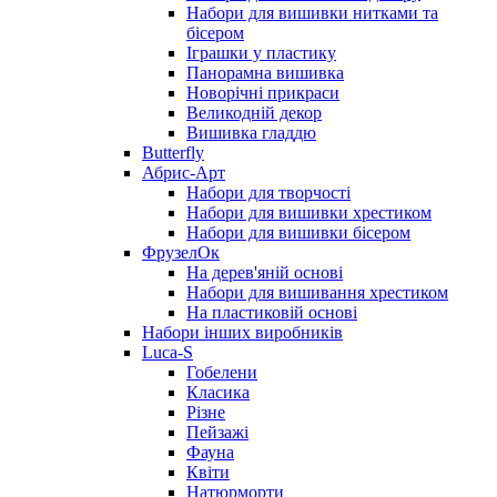
Набори для вишивки нитками та
бісером
Іграшки у пластику
Панорамна вишивка
Новорічні прикраси
Великодній декор
Вишивка гладдю
Butterfly
Абрис-Арт
Набори для творчості
Набори для вишивки хрестиком
Набори для вишивки бісером
ФрузелОк
На дерев'яній основі
Набори для вишивання хрестиком
На пластиковій основі
Набори інших виробників
Luca-S
Гобелени
Класика
Різне
Пейзажі
Фауна
Квіти
Натюрморти