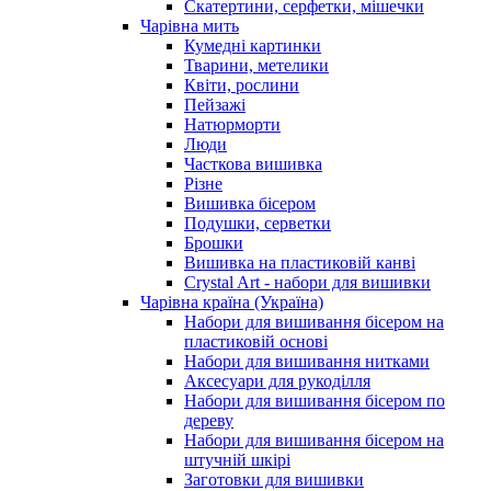
Скатертини, серфетки, мішечки
Чарiвна мить
Кумедні картинки
Тварини, метелики
Квіти, рослини
Пейзажі
Натюрморти
Люди
Часткова вишивка
Різне
Вишивка бісером
Подушки, серветки
Брошки
Вишивка на пластиковій канві
Crystal Art - набори для вишивки
Чарівна країна (Україна)
Набори для вишивання бісером на
пластиковій основі
Набори для вишивання нитками
Аксесуари для рукоділля
Набори для вишивання бісером по
дереву
Набори для вишивання бісером на
штучній шкірі
Заготовки для вишивки