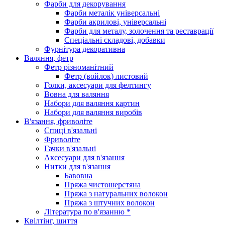
Фарби для декорування
Фарби металік універсальні
Фарби акрилові, універсальні
Фарби для металу, золочення та реставрації
Спеціальні складові, добавки
Фурнітура декоративна
Валяння, фетр
Фетр різноманітний
Фетр (войлок) листовий
Голки, аксесуари для фелтингу
Вовна для валяння
Набори для валяння картин
Набори для валяння виробів
В'язання, фриволіте
Спиці в'язальні
Фриволіте
Гачки в'язальні
Аксесуари для в'язання
Нитки для в'язання
Бавовна
Пряжа чистошерстяна
Пряжа з натуральних волокон
Пряжа з штучних волокон
Література по в'язанню *
Квілтінг, шиття