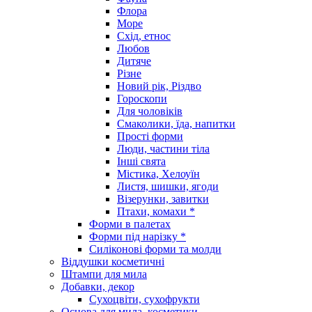
Флора
Море
Схід, етнос
Любов
Дитяче
Різне
Новий рік, Різдво
Гороскопи
Для чоловіків
Смаколики, їда, напитки
Прості форми
Люди, частини тіла
Інші свята
Містика, Хелоуїн
Листя, шишки, ягоди
Візерунки, завитки
Птахи, комахи *
Форми в палетах
Форми під нарізку *
Силіконові форми та молди
Віддушки косметичні
Штампи для мила
Добавки, декор
Сухоцвіти, сухофрукти
Основа для мила, косметики