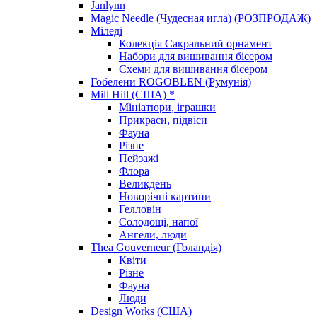
Janlynn
Magic Needle (Чудесная игла) (РОЗПРОДАЖ)
Міледі
Колекція Сакральний орнамент
Набори для вишивання бісером
Схеми для вишивання бісером
Гобелени ROGOBLEN (Румунія)
Mill Hill (США) *
Мініатюри, іграшки
Прикраси, підвіси
Фауна
Різне
Пейзажі
Флора
Великдень
Новорічні картини
Гелловін
Солодощі, напої
Ангели, люди
Thea Gouverneur (Голандія)
Квіти
Різне
Фауна
Люди
Design Works (США)