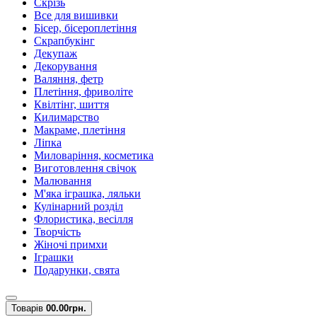
Скрізь
Все для вишивки
Бісер, бісероплетіння
Скрапбукінг
Декупаж
Декорування
Валяння, фетр
Плетіння, фриволіте
Квілтінг, шиття
Килимарство
Макраме, плетіння
Ліпка
Миловаріння, косметика
Виготовлення свічок
Малювання
М'яка іграшка, ляльки
Кулінарний розділ
Флористика, весілля
Творчість
Жіночі примхи
Іграшки
Подарунки, свята
Товарів
0
0.00грн.