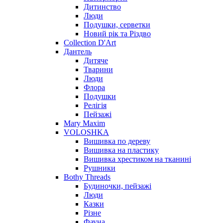
Дитинство
Люди
Подушки, серветки
Новий рік та Різдво
Collection D'Art
Дантель
Дитяче
Тварини
Люди
Флора
Подушки
Релігія
Пейзажі
Mary Maxim
VOLOSHKA
Вишивка по дереву
Вишивка на пластику
Вишивка хрестиком на тканині
Рушники
Bothy Threads
Будиночки, пейзажі
Люди
Казки
Різне
Фауна