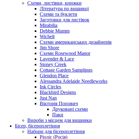
Схеми, листівки, книжки
Література по вишивці
Схеми та буклети
Заготовки для листівок
Mirabilia
Debbie Mumm
Wichelt
Схеми американських дизайнерів
Jim Shore
Cхеми Rosewood Manor
Lavender & Lace
Stoney Creek
Cottage Garden Samplings
Glendon Place
Alessandra Adelaide Needleworks
Ink Circles
Blackbird Designs
Just Nan
Вікторія Попович
Друковані схеми
Паки
Вироби з місцем для вишивки
Бісер, бісероплетіння
Набори для бісероплетіння
Ріоліс (Росія)