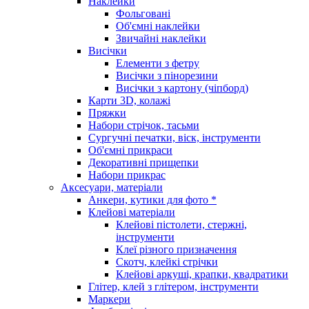
Наклейки
Фольговані
Об'ємні наклейки
Звичайні наклейки
Висічки
Елементи з фетру
Висічки з пінорезини
Висічки з картону (чіпборд)
Карти 3D, колажі
Пряжки
Набори стрічок, тасьми
Сургучні печатки, віск, інструменти
Об'ємні прикраси
Декоративні прищепки
Набори прикрас
Аксесуари, матеріали
Анкери, кутики для фото *
Клейові матеріали
Клейові пістолети, стержні,
інструменти
Клеї різного призначення
Скотч, клейкі стрічки
Клейові аркуші, крапки, квадратики
Глітер, клей з глітером, інструменти
Маркери