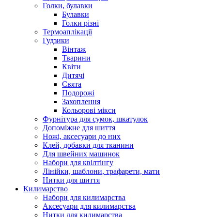
Голки, булавки
Булавки
Голки різні
Термоаплікації
Гудзики
Вінтаж
Тварини
Квіти
Дитячі
Свята
Подорожі
Захоплення
Кольорові мікси
Фурнітура для сумок, шкатулок
Допоміжне для шиття
Ножі, аксесуари до них
Клей, добавки для тканини
Для швейних машинок
Набори для квілтінгу
Лінійки, шаблони, трафарети, мати
Нитки для шиття
Килимарство
Набори для килимарства
Аксесуари для килимарства
Нитки для килимарства