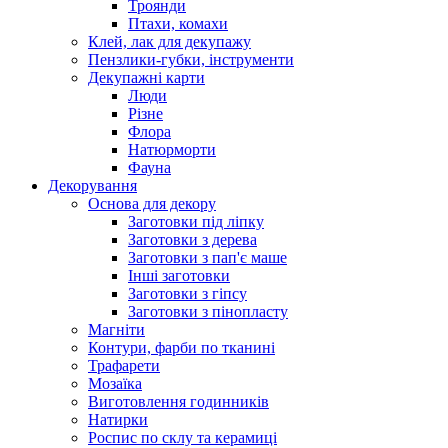
Троянди
Птахи, комахи
Клей, лак для декупажу
Пензлики-губки, інструменти
Декупажні карти
Люди
Різне
Флора
Натюрморти
Фауна
Декорування
Основа для декору
Заготовки під ліпку
Заготовки з дерева
Заготовки з пап'є маше
Інші заготовки
Заготовки з гіпсу
Заготовки з пінопласту
Магніти
Контури, фарби по тканині
Трафарети
Мозаїка
Виготовлення годинників
Натирки
Роспис по склу та керамиці