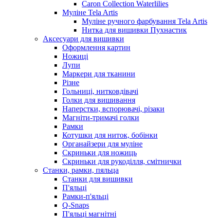
Caron Collection Waterlilies
Муліне Tela Artis
Муліне ручного фарбування Tela Artis
Нитка для вишивки Пухнастик
Аксесуари для вишивки
Оформлення картин
Ножиці
Лупи
Маркери для тканини
Різне
Гольниці, нитковдівачі
Голки для вишивання
Наперстки, вспорювачі, різаки
Магніти-тримачі голки
Рамки
Котушки для ниток, бобінки
Органайзери для муліне
Скриньки для ножиць
Скриньки для рукоділля, смітнички
Станки, рамки, пяльца
Станки для вишивки
П'яльці
Рамки-п'яльці
Q-Snaps
П'яльці магнітні