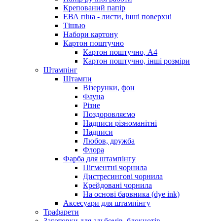
Крепований папір
ЕВА піна - листи, інші поверхні
Тішью
Набори картону
Картон поштучно
Картон поштучно, А4
Картон поштучно, інші розміри
Штампінг
Штампи
Візерунки, фон
Фауна
Різне
Поздоровляємо
Надписи різноманітні
Надписи
Любов, дружба
Флора
Фарба для штампінгу
Пігментні чорнила
Дистресингові чорнила
Крейдовані чорнила
На основі барвника (dye ink)
Аксесуари для штампінгу
Трафарети
Заготовки для альбомів, блокнотів