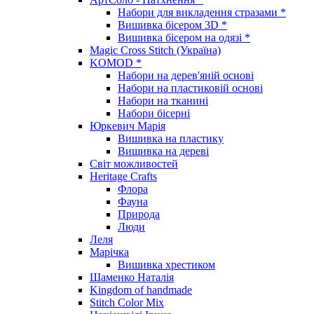
Набори для викладення стразами *
Вишивка бісером 3D *
Вишивка бісером на одязі *
Magic Cross Stitch (Україна)
KOMOD *
Набори на дерев'яній основі
Набори на пластиковій основі
Набори на тканині
Набори бісерні
Юркевич Марія
Вишивка на пластику
Вишивка на дереві
Світ можливостей
Heritage Crafts
Флора
Фауна
Природа
Люди
Леля
Марічка
Вишивка хрестиком
Шаменко Наталія
Kingdom of handmade
Stitch Color Mix