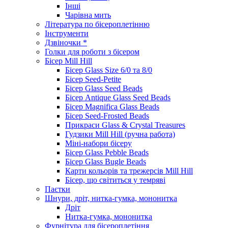
Інші
Чарівна мить
Література по бісероплетінню
Інструменти
Дзвіночки *
Голки для роботи з бісером
Бісер Mill Hill
Бісер Glass Size 6/0 та 8/0
Бісер Seed-Petite
Бісер Glass Seed Beads
Бісер Antique Glass Seed Beads
Бісер Magnifica Glass Beads
Бісер Seed-Frosted Beads
Прикраси Glass & Crystal Treasures
Гудзики Mill Hill (ручна работа)
Міні-набори бісеру
Бісер Glass Pebble Beads
Бісер Glass Bugle Beads
Карти кольорів та трежерсів Mill Hill
Бісер, що світиться у темряві
Паєтки
Шнури, дріт, нитка-гумка, мононитка
Дріт
Нитка-гумка, мононитка
Фурнітура для бісероплетіння