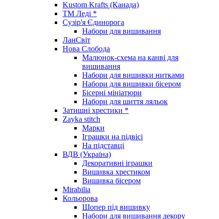
Kustom Krafts (Канада)
ТМ Леді *
Сузір'я Єдинорога
Набори для вишивання
ЛанСвіт
Нова Слобода
Малюнок-схема на канві для
вишивання
Набори для вишивки нитками
Набори для вишивки бісером
Бісерні мініатюри
Набори для шиття ляльок
Затишні хрестики *
Zayka stitch
Марки
Іграшки на підвісі
На підставці
ВДВ (Україна)
Декоративні іграшки
Вишивка хрестиком
Вишивка бісером
Mirabilia
Кольорова
Шопер під вишивку
Набори для вишивання декору