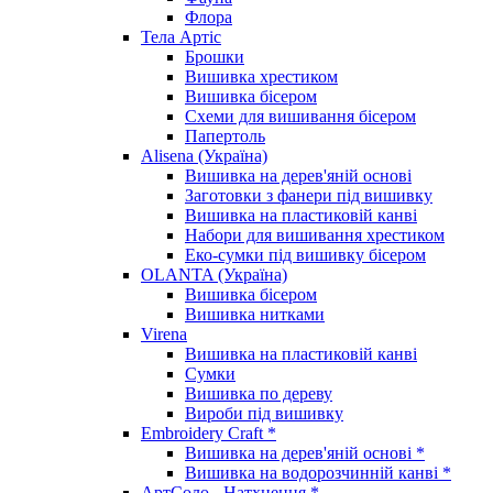
Флора
Тела Артіс
Брошки
Вишивка хрестиком
Вишивка бісером
Схеми для вишивання бісером
Папертоль
Alisena (Україна)
Вишивка на дерев'яній основі
Заготовки з фанери під вишивку
Вишивка на пластиковій канві
Набори для вишивання хрестиком
Еко-сумки під вишивку бісером
OLANTA (Україна)
Вишивка бісером
Вишивка нитками
Virena
Вишивка на пластиковій канві
Сумки
Вишивка по дереву
Вироби під вишивку
Embroidery Craft *
Вишивка на дерев'яній основі *
Вишивка на водорозчинній канві *
АртСоло - Натхнення *