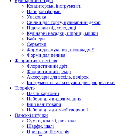
Кулінарний розділ
Кондитерські інструменти
Паперові форми
Упаковка
Свічки для торту, кулінарний декор
Підставки під солодощі
Кулінарні насадки, шприці, мішки
Вайнери
Серветки
Форми для цукерок, шоколаду *
Форми для печива
Флористика, весілля
Флористичний дріт
Флористичний декор
Аксесуари для весіль, вечірок
Інструменти та аксесуари для флористики
Творчість
Пазли картонні
Набори для видряпування
Інші канцтовари
Набори для дитячої творчості
Панські штучки
Сумки, клатчі, рюкзаки
Шарфи, шалі
Прикраси, біжутерія