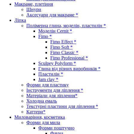
Макраме, плетіння
Шнури
Аксесуари для макраме *
Ліпка
Полімерна глина, моделін, пластилін *
Моделін Cernit *
Fimo *
Fimo Effect *
Fimo Soft *
Fimo Classic *
Fimo Professional *
Sculpey Polyform *
Глина від різних виробників *
Пластилін *
Jam clay *
Форми для пластику
Інструменти для ліплення *
Матеріали для ліплення*
Холодна емаль
Текстурні пластини для ліплення *
Каттери*
Миловаріння, косметика
Форми для мила
Форми поштучно
Фауна