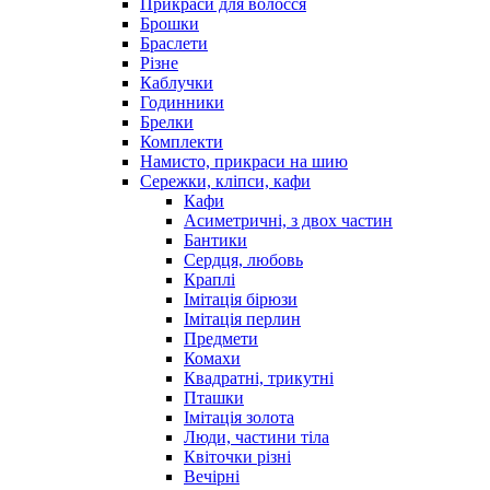
Прикраси для волосся
Брошки
Браслети
Різне
Каблучки
Годинники
Брелки
Комплекти
Намисто, прикраси на шию
Сережки, кліпси, кафи
Кафи
Асиметричні, з двох частин
Бантики
Сердця, любовь
Краплі
Імітація бірюзи
Імітація перлин
Предмети
Комахи
Квадратні, трикутні
Пташки
Імітація золота
Люди, частини тіла
Квіточки різні
Вечірні