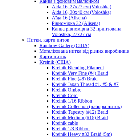
Канва з фоновим малюнком
Aida 16, 27х27 см (Voloshka)
Aida 16, 30х40 см (Voloshka)
Аїда 16 (Alisena)
Рівномірка 32 (Alisena)
Канва рівномірна 32 принтована
Voloshka, 27х27 см
Нитки, карти ниток
Rainbow Gallery (США)
Металізована нитка від різних виробників
Карти ниток
Kreinik (США)
Kreinik Blending Filament
Kreinik Very Fine (#4) Braid
Kreinik Fine (#8) Braid
Kreinik Japan Thread #1, #5 & #7
Kreinik Ombre
Kreinik Cord
Kreinik 1/16 Ribbon
Kreinik Collection (наборы ниток)
Kreinik Tapestry (#12) Braid
Kreinik Medium (#16) Braid
Kreinik cable
Kreinik 1/8 Ribbon
Kreinik Heavy #32 Braid (5m)