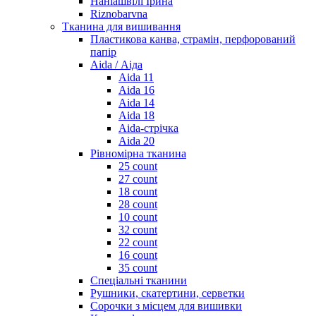
Наніашвілі Ірина
Riznobarvna
Тканина для вишивання
Пластикова канва, страмін, перфорований
папір
Aida / Аіда
Aida 11
Aida 16
Aida 14
Aida 18
Aida-стрічка
Aida 20
Рівномірна тканина
25 count
27 count
18 count
28 count
10 count
32 count
22 count
16 count
35 count
Спеціальні тканини
Рушники, скатертини, серветки
Сорочки з місцем для вишивки