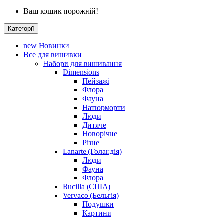
Ваш кошик порожній!
Категорії
new
Новинки
Все для вишивки
Набори для вишивання
Dimensions
Пейзажі
Флора
Фауна
Натюрморти
Люди
Дитяче
Новорічне
Різне
Lanarte (Голандія)
Люди
Фауна
Флора
Bucilla (США)
Vervaco (Бельгія)
Подушки
Картини