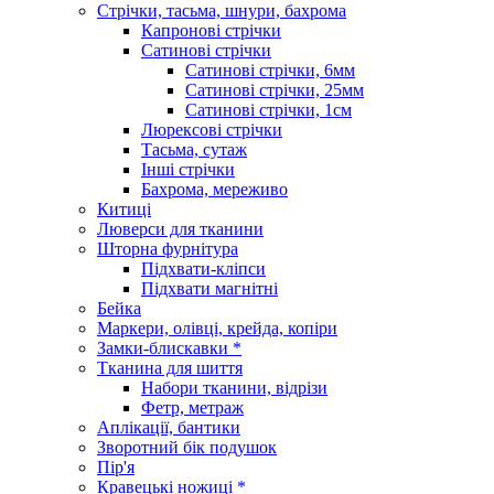
Стрічки, тасьма, шнури, бахрома
Капронові стрічки
Сатинові стрічки
Сатинові стрічки, 6мм
Сатинові стрічки, 25мм
Сатинові стрічки, 1см
Люрексові стрічки
Тасьма, сутаж
Інші стрічки
Бахрома, мереживо
Китиці
Люверси для тканини
Шторна фурнітура
Підхвати-кліпси
Підхвати магнітні
Бейка
Маркери, олівці, крейда, копіри
Замки-блискавки *
Тканина для шиття
Набори тканини, відрізи
Фетр, метраж
Аплікації, бантики
Зворотний бік подушок
Пір'я
Кравецькі ножиці *