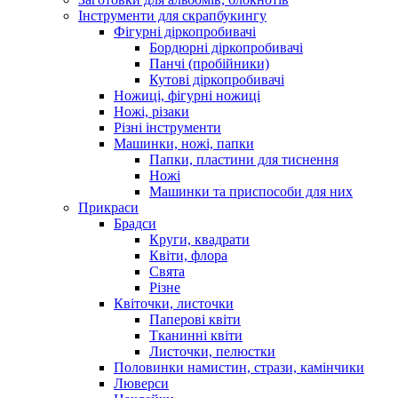
Інструменти для скрапбукингу
Фігурні діркопробивачі
Бордюрні діркопробивачі
Панчі (пробійники)
Кутові діркопробивачі
Ножиці, фігурні ножиці
Ножі, різаки
Різні інструменти
Машинки, ножі, папки
Папки, пластини для тиснення
Ножі
Машинки та приспособи для них
Прикраси
Брадси
Круги, квадрати
Квіти, флора
Свята
Різне
Квіточки, листочки
Паперові квіти
Тканинні квіти
Листочки, пелюстки
Половинки намистин, стрази, камінчики
Люверси