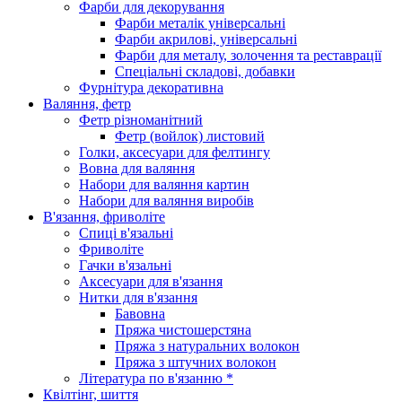
Фарби для декорування
Фарби металік універсальні
Фарби акрилові, універсальні
Фарби для металу, золочення та реставрації
Спеціальні складові, добавки
Фурнітура декоративна
Валяння, фетр
Фетр різноманітний
Фетр (войлок) листовий
Голки, аксесуари для фелтингу
Вовна для валяння
Набори для валяння картин
Набори для валяння виробів
В'язання, фриволіте
Спиці в'язальні
Фриволіте
Гачки в'язальні
Аксесуари для в'язання
Нитки для в'язання
Бавовна
Пряжа чистошерстяна
Пряжа з натуральних волокон
Пряжа з штучних волокон
Література по в'язанню *
Квілтінг, шиття