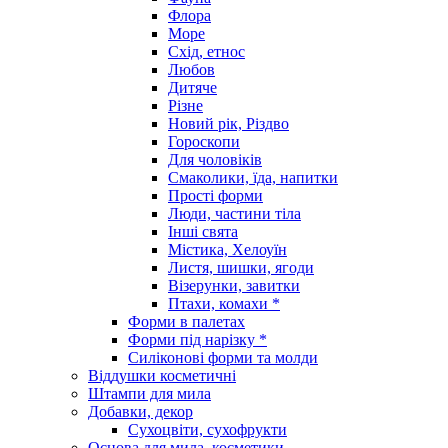
Флора
Море
Схід, етнос
Любов
Дитяче
Різне
Новий рік, Різдво
Гороскопи
Для чоловіків
Смаколики, їда, напитки
Прості форми
Люди, частини тіла
Інші свята
Містика, Хелоуїн
Листя, шишки, ягоди
Візерунки, завитки
Птахи, комахи *
Форми в палетах
Форми під нарізку *
Силіконові форми та молди
Віддушки косметичні
Штампи для мила
Добавки, декор
Сухоцвіти, сухофрукти
Основа для мила, косметики