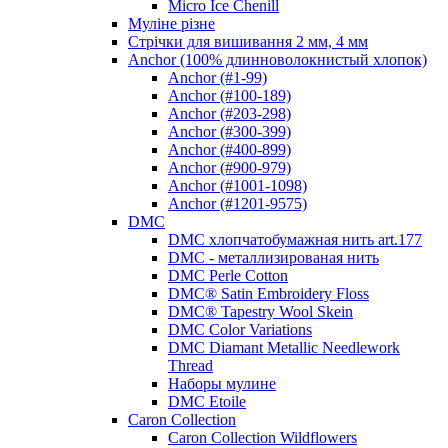
Micro Ice Chenill
Муліне різне
Стрічки для вишивання 2 мм, 4 мм
Anchor (100% длинноволокнистый хлопок)
Anchor (#1-99)
Anchor (#100-189)
Anchor (#203-298)
Anchor (#300-399)
Anchor (#400-899)
Anchor (#900-979)
Anchor (#1001-1098)
Anchor (#1201-9575)
DMC
DMC хлопчатобумажная нить art.177
DMC - металлизированая нить
DMC Perle Cotton
DMC® Satin Embroidery Floss
DMC® Tapestry Wool Skein
DMC Color Variations
DMC Diamant Metallic Needlework
Thread
Наборы мулине
DMC Etoile
Caron Collection
Caron Collection Wildflowers