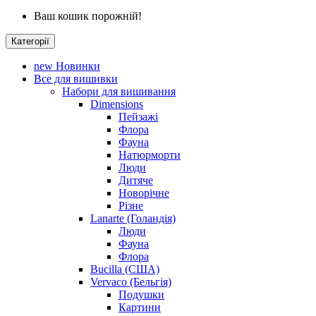
Ваш кошик порожній!
Категорії
new
Новинки
Все для вишивки
Набори для вишивання
Dimensions
Пейзажі
Флора
Фауна
Натюрморти
Люди
Дитяче
Новорічне
Різне
Lanarte (Голандія)
Люди
Фауна
Флора
Bucilla (США)
Vervaco (Бельгія)
Подушки
Картини