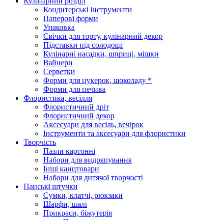
Кулінарний розділ
Кондитерські інструменти
Паперові форми
Упаковка
Свічки для торту, кулінарний декор
Підставки під солодощі
Кулінарні насадки, шприці, мішки
Вайнери
Серветки
Форми для цукерок, шоколаду *
Форми для печива
Флористика, весілля
Флористичний дріт
Флористичний декор
Аксесуари для весіль, вечірок
Інструменти та аксесуари для флористики
Творчість
Пазли картонні
Набори для видряпування
Інші канцтовари
Набори для дитячої творчості
Панські штучки
Сумки, клатчі, рюкзаки
Шарфи, шалі
Прикраси, біжутерія