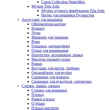
Caron Collection Waterlilies
Муліне Tela Artis
Муліне ручного фарбування Tela Artis
Нитка для вишивки Пухнастик
Аксесуари для вишивки
Оформлення картин
Ножиці
Лупи
Маркери для тканини
Різне
Гольниці, нитковдівачі
Голки для вишивання
Наперстки, вспорювачі, різаки
Магніти-тримачі голки
Рамки
Котушки для ниток, бобінки
Органайзери для муліне
Скриньки для ножиць
Скриньки для рукоділля, смітнички
Станки, рамки, пяльца
Станки для вишивки
П'яльці
Рамки-п'яльці
Q-Snaps
П'яльці магнітні