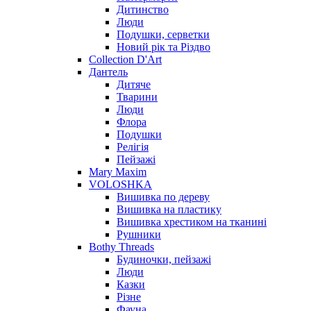
Дитинство
Люди
Подушки, серветки
Новий рік та Різдво
Collection D'Art
Дантель
Дитяче
Тварини
Люди
Флора
Подушки
Релігія
Пейзажі
Mary Maxim
VOLOSHKA
Вишивка по дереву
Вишивка на пластику
Вишивка хрестиком на тканині
Рушники
Bothy Threads
Будиночки, пейзажі
Люди
Казки
Різне
Фауна