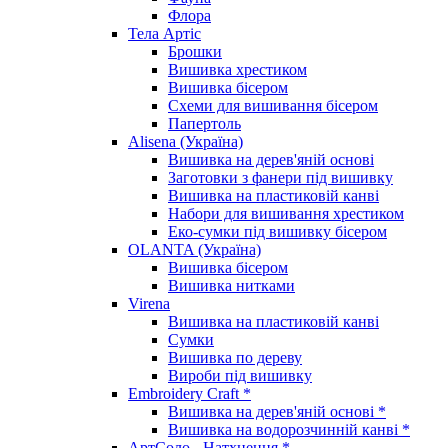
Флора
Тела Артіс
Брошки
Вишивка хрестиком
Вишивка бісером
Схеми для вишивання бісером
Папертоль
Alisena (Україна)
Вишивка на дерев'яній основі
Заготовки з фанери під вишивку
Вишивка на пластиковій канві
Набори для вишивання хрестиком
Еко-сумки під вишивку бісером
OLANTA (Україна)
Вишивка бісером
Вишивка нитками
Virena
Вишивка на пластиковій канві
Сумки
Вишивка по дереву
Вироби під вишивку
Embroidery Craft *
Вишивка на дерев'яній основі *
Вишивка на водорозчинній канві *
АртСоло - Натхнення *