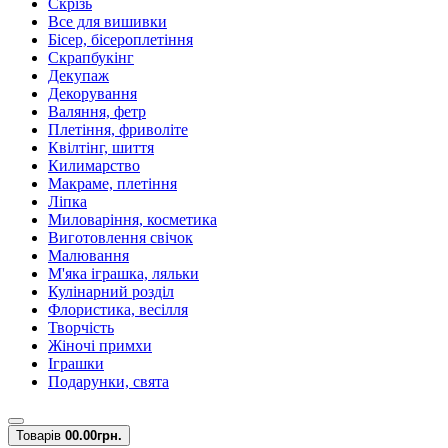
Скрізь
Все для вишивки
Бісер, бісероплетіння
Скрапбукінг
Декупаж
Декорування
Валяння, фетр
Плетіння, фриволіте
Квілтінг, шиття
Килимарство
Макраме, плетіння
Ліпка
Миловаріння, косметика
Виготовлення свічок
Малювання
М'яка іграшка, ляльки
Кулінарний розділ
Флористика, весілля
Творчість
Жіночі примхи
Іграшки
Подарунки, свята
Товарів
0
0.00грн.