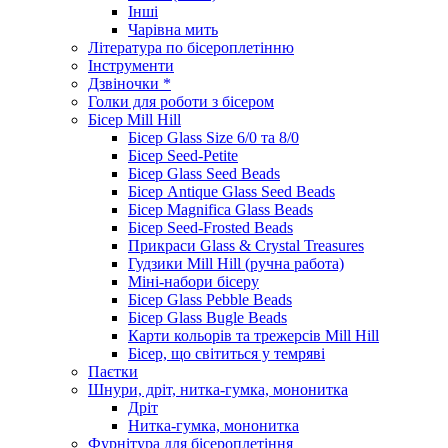
Інші
Чарівна мить
Література по бісероплетінню
Інструменти
Дзвіночки *
Голки для роботи з бісером
Бісер Mill Hill
Бісер Glass Size 6/0 та 8/0
Бісер Seed-Petite
Бісер Glass Seed Beads
Бісер Antique Glass Seed Beads
Бісер Magnifica Glass Beads
Бісер Seed-Frosted Beads
Прикраси Glass & Crystal Treasures
Гудзики Mill Hill (ручна работа)
Міні-набори бісеру
Бісер Glass Pebble Beads
Бісер Glass Bugle Beads
Карти кольорів та трежерсів Mill Hill
Бісер, що світиться у темряві
Паєтки
Шнури, дріт, нитка-гумка, мононитка
Дріт
Нитка-гумка, мононитка
Фурнітура для бісероплетіння