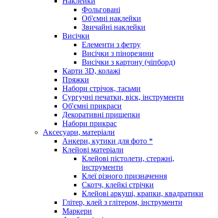
Наклейки
Фольговані
Об'ємні наклейки
Звичайні наклейки
Висічки
Елементи з фетру
Висічки з пінорезини
Висічки з картону (чіпборд)
Карти 3D, колажі
Пряжки
Набори стрічок, тасьми
Сургучні печатки, віск, інструменти
Об'ємні прикраси
Декоративні прищепки
Набори прикрас
Аксесуари, матеріали
Анкери, кутики для фото *
Клейові матеріали
Клейові пістолети, стержні,
інструменти
Клеї різного призначення
Скотч, клейкі стрічки
Клейові аркуші, крапки, квадратики
Глітер, клей з глітером, інструменти
Маркери