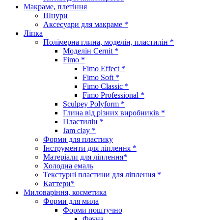
Макраме, плетіння
Шнури
Аксесуари для макраме *
Ліпка
Полімерна глина, моделін, пластилін *
Моделін Cernit *
Fimo *
Fimo Effect *
Fimo Soft *
Fimo Classic *
Fimo Professional *
Sculpey Polyform *
Глина від різних виробників *
Пластилін *
Jam clay *
Форми для пластику
Інструменти для ліплення *
Матеріали для ліплення*
Холодна емаль
Текстурні пластини для ліплення *
Каттери*
Миловаріння, косметика
Форми для мила
Форми поштучно
Фауна