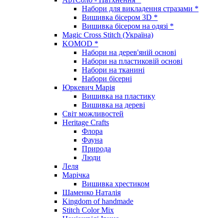
Набори для викладення стразами *
Вишивка бісером 3D *
Вишивка бісером на одязі *
Magic Cross Stitch (Україна)
KOMOD *
Набори на дерев'яній основі
Набори на пластиковій основі
Набори на тканині
Набори бісерні
Юркевич Марія
Вишивка на пластику
Вишивка на дереві
Світ можливостей
Heritage Crafts
Флора
Фауна
Природа
Люди
Леля
Марічка
Вишивка хрестиком
Шаменко Наталія
Kingdom of handmade
Stitch Color Mix