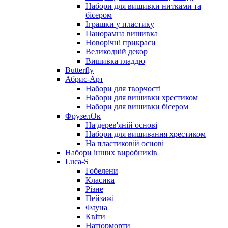
Набори для вишивки нитками та
бісером
Іграшки у пластику
Панорамна вишивка
Новорічні прикраси
Великодній декор
Вишивка гладдю
Butterfly
Абрис-Арт
Набори для творчості
Набори для вишивки хрестиком
Набори для вишивки бісером
ФрузелОк
На дерев'яній основі
Набори для вишивання хрестиком
На пластиковій основі
Набори інших виробників
Luca-S
Гобелени
Класика
Різне
Пейзажі
Фауна
Квіти
Натюрморти