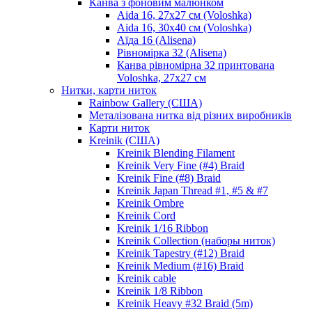
Канва з фоновим малюнком
Aida 16, 27х27 см (Voloshka)
Aida 16, 30х40 см (Voloshka)
Аїда 16 (Alisena)
Рівномірка 32 (Alisena)
Канва рівномірна 32 принтована
Voloshka, 27х27 см
Нитки, карти ниток
Rainbow Gallery (США)
Металізована нитка від різних виробників
Карти ниток
Kreinik (США)
Kreinik Blending Filament
Kreinik Very Fine (#4) Braid
Kreinik Fine (#8) Braid
Kreinik Japan Thread #1, #5 & #7
Kreinik Ombre
Kreinik Cord
Kreinik 1/16 Ribbon
Kreinik Collection (наборы ниток)
Kreinik Tapestry (#12) Braid
Kreinik Medium (#16) Braid
Kreinik cable
Kreinik 1/8 Ribbon
Kreinik Heavy #32 Braid (5m)