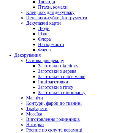
Троянди
Птахи, комахи
Клей, лак для декупажу
Пензлики-губки, інструменти
Декупажні карти
Люди
Різне
Флора
Натюрморти
Фауна
Декорування
Основа для декору
Заготовки під ліпку
Заготовки з дерева
Заготовки з пап'є маше
Інші заготовки
Заготовки з гіпсу
Заготовки з пінопласту
Магніти
Контури, фарби по тканині
Трафарети
Мозаїка
Виготовлення годинників
Натирки
Роспис по склу та керамиці