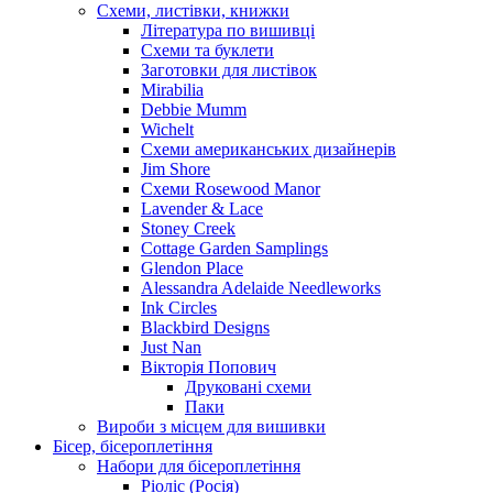
Схеми, листівки, книжки
Література по вишивці
Схеми та буклети
Заготовки для листівок
Mirabilia
Debbie Mumm
Wichelt
Схеми американських дизайнерів
Jim Shore
Cхеми Rosewood Manor
Lavender & Lace
Stoney Creek
Cottage Garden Samplings
Glendon Place
Alessandra Adelaide Needleworks
Ink Circles
Blackbird Designs
Just Nan
Вікторія Попович
Друковані схеми
Паки
Вироби з місцем для вишивки
Бісер, бісероплетіння
Набори для бісероплетіння
Ріоліс (Росія)