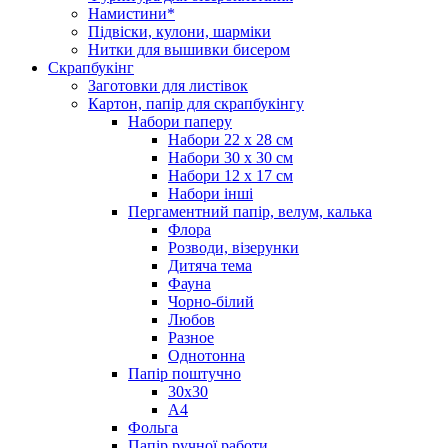
Намистини*
Підвіски, кулони, шарміки
Нитки для вышивки бисером
Скрапбукінг
Заготовки для листівок
Картон, папір для скрапбукінгу
Набори паперу
Набори 22 х 28 см
Набори 30 х 30 см
Набори 12 х 17 см
Набори інші
Пергаментний папір, велум, калька
Флора
Розводи, візерунки
Дитяча тема
Фауна
Чорно-білий
Любов
Разное
Однотонна
Папір поштучно
30х30
А4
Фольга
Папір ручної работи