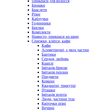
Прикраси для волосся
Брошки
Браслети
Різне
Каблучки
Годинники
Брелки
Комплекти
Намисто, прикраси на шию
Сережки, кліпси, кафи
Кафи
Асиметричні, з двох частин
Бантики
Сердця, любовь
Краплі
Імітація бірюзи
Імітація перлин
Предмети
Комахи
Квадратні, трикутні
Пташки
Імітація золота
Люди, частини тіла
Квіточки різні
Вечірні