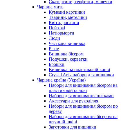
Скатертини, серфетки, мішечки
Чарiвна мить
Кумедні картинки
Тварини, метелики
Квіти, рослини
Пейзажі
Натюрморти
Люди
Часткова вишивка
Різне
Вишивка бісером
Подушки, серветки
Брошки
Вишивка на пластиковій канві
Crystal Art - набори для вишивки
Чарівна країна (Україна)
Набори для вишивання бісером на
пластиковій основі
Набори для вишивання нитками
Аксесуари для рукоділля
Набори для вишивання бісером по
дереву
Набори для вишивання бісером на
штучній шкірі
Заготовки для вишивки