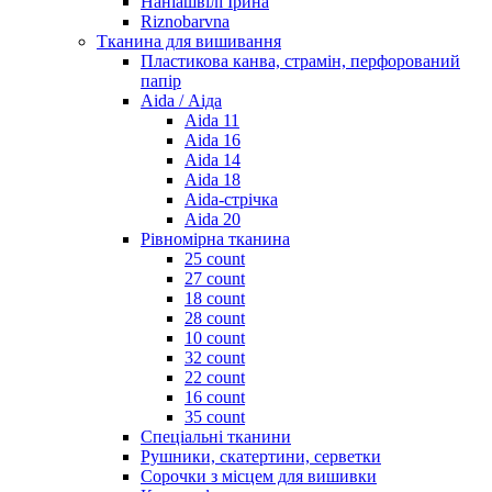
Наніашвілі Ірина
Riznobarvna
Тканина для вишивання
Пластикова канва, страмін, перфорований
папір
Aida / Аіда
Aida 11
Aida 16
Aida 14
Aida 18
Aida-стрічка
Aida 20
Рівномірна тканина
25 count
27 count
18 count
28 count
10 count
32 count
22 count
16 count
35 count
Спеціальні тканини
Рушники, скатертини, серветки
Сорочки з місцем для вишивки