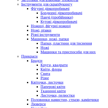
Інструменти для скрапбукингу
Фігурні діркопробивачі
Бордюрні діркопробивачі
Панчі (пробійники)
Кутові діркопробивачі
Ножиці, фігурні ножиці
Ножі, різаки
Різні інструменти
Машинки, ножі, папки
Папки, пластини для тиснення
Ножі
Машинки та приспособи для них
Прикраси
Брадси
Круги, квадрати
Квіти, флора
Свята
Різне
Квіточки, листочки
Паперові квіти
Тканинні квіти
Листочки, пелюстки
Половинки намистин, стрази, камінчики
Люверси