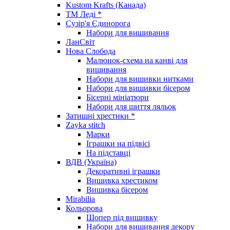
Kustom Krafts (Канада)
ТМ Леді *
Сузір'я Єдинорога
Набори для вишивання
ЛанСвіт
Нова Слобода
Малюнок-схема на канві для
вишивання
Набори для вишивки нитками
Набори для вишивки бісером
Бісерні мініатюри
Набори для шиття ляльок
Затишні хрестики *
Zayka stitch
Марки
Іграшки на підвісі
На підставці
ВДВ (Україна)
Декоративні іграшки
Вишивка хрестиком
Вишивка бісером
Mirabilia
Кольорова
Шопер під вишивку
Набори для вишивання декору