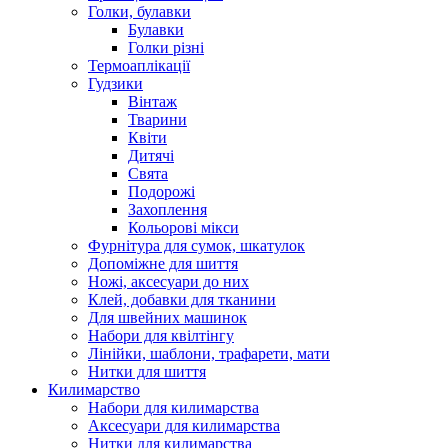
Голки, булавки
Булавки
Голки різні
Термоаплікації
Гудзики
Вінтаж
Тварини
Квіти
Дитячі
Свята
Подорожі
Захоплення
Кольорові мікси
Фурнітура для сумок, шкатулок
Допоміжне для шиття
Ножі, аксесуари до них
Клей, добавки для тканини
Для швейних машинок
Набори для квілтінгу
Лінійки, шаблони, трафарети, мати
Нитки для шиття
Килимарство
Набори для килимарства
Аксесуари для килимарства
Нитки для килимарства