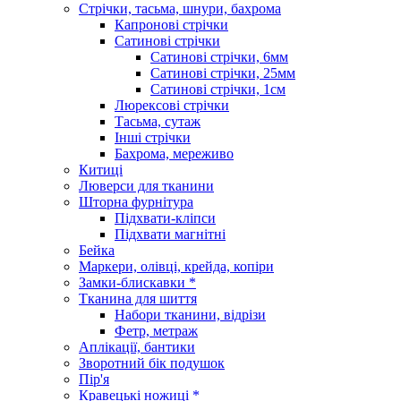
Стрічки, тасьма, шнури, бахрома
Капронові стрічки
Сатинові стрічки
Сатинові стрічки, 6мм
Сатинові стрічки, 25мм
Сатинові стрічки, 1см
Люрексові стрічки
Тасьма, сутаж
Інші стрічки
Бахрома, мереживо
Китиці
Люверси для тканини
Шторна фурнітура
Підхвати-кліпси
Підхвати магнітні
Бейка
Маркери, олівці, крейда, копіри
Замки-блискавки *
Тканина для шиття
Набори тканини, відрізи
Фетр, метраж
Аплікації, бантики
Зворотний бік подушок
Пір'я
Кравецькі ножиці *