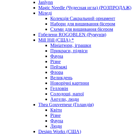
Janlynn
Magic Needle (Чудесная игла) (РОЗПРОДАЖ)
Міледі
Колекція Сакральний орнамент
Набори для вишивання бісером
Схеми для вишивання бісером
Гобелени ROGOBLEN (Румунія)
Mill Hill (США) *
Мініатюри, іграшки
Прикраси, підвіси
Фауна
Різне
Пейзажі
Флора
Великдень
Новорічні картини
Гелловін
Солодощі, напої
Ангели, люди
Thea Gouverneur (Голандія)
Квіти
Різне
Фауна
Люди
Design Works (США)