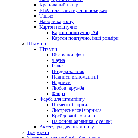
Крепований папір
ЕВА піна - листи, інші поверхні
Тішью
Набори картону
Картон поштучно
Картон поштучно, А4
Картон поштучно, інші розміри
Штампінг
Штампи
Візерунки, фон
Фауна
Різне
Поздоровляємо
Надписи різноманітні
Надписи
Любов, дружба
Флора
Фарба для штампінгу
Пігментні чорнила
Дистресингові чорнила
Крейдовані чорнила
На основі барвника (dye ink)
Аксесуари для штампінгу
Трафарети
Заготовки для альбомів, блокнотів