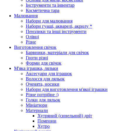
Інструменти та інвентар
Косметична тара
Малювання
Набори для малювання
Набори гуаші, акварелі, акрилу *
Пензлики та інші інструменти
Олівці
Різне
Виготовлення свічок
Барвники, матеріали для свічок
Гноти різні
Форми для свічок
М'яка іграшка, ляльки
Аксесуари для іграшок
Волосся для ляльок
Оченята, носики
Набори для виготовлення м'якої іграшки
Різне потрібне :)
Голки для ляльок
Мініатюри
Материали
Хутряний (синельний) дріт
Помпони
Хутро