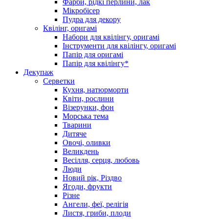
Фарби, рідкі перлини, лак
Мікробісер
Пудра для декору
Квілінг, оригамі
Набори для квілінгу, оригамі
Інструменти для квілінгу, оригамі
Папір для оригамі
Папір для квілінгу*
Декупаж
Серветки
Кухня, натюрморти
Квіти, рослини
Візерунки, фон
Морська тема
Тварини
Дитяче
Овочі, оливки
Великдень
Весілля, серця, любовь
Люди
Новий рік, Різдво
Ягоди, фрукти
Різне
Ангели, феї, релігія
Листя, гриби, плоди