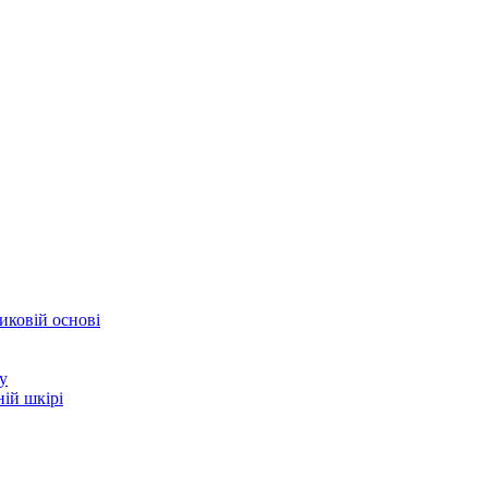
иковій основі
у
ій шкірі