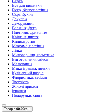
Скрізь
Все для вишивки
Бісер, бісероплетіння
Скрапбукінг
Декупаж
Декорування
Валяння, фетр
Плетіння, фриволіте
Квілтінг, шиття
Килимарство
Макраме, плетіння
Ліпка
Миловаріння, косметика
Виготовлення свічок
Малювання
М'яка іграшка, ляльки
Кулінарний розділ
Флористика, весілля
Творчість
Жіночі примхи
Іграшки
Подарунки, свята
Товарів
0
0.00грн.