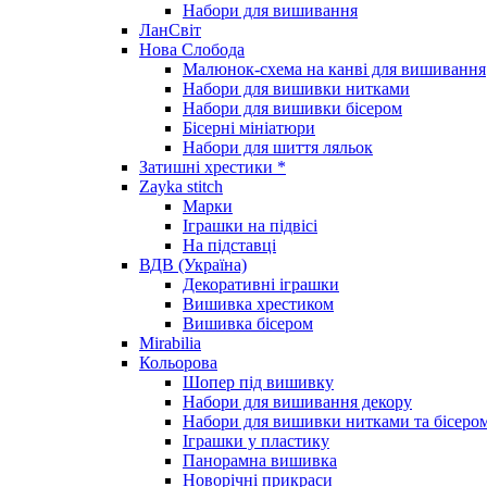
Набори для вишивання
ЛанСвіт
Нова Слобода
Малюнок-схема на канві для вишивання
Набори для вишивки нитками
Набори для вишивки бісером
Бісерні мініатюри
Набори для шиття ляльок
Затишні хрестики *
Zayka stitch
Марки
Іграшки на підвісі
На підставці
ВДВ (Україна)
Декоративні іграшки
Вишивка хрестиком
Вишивка бісером
Mirabilia
Кольорова
Шопер під вишивку
Набори для вишивання декору
Набори для вишивки нитками та бісеро
Іграшки у пластику
Панорамна вишивка
Новорічні прикраси