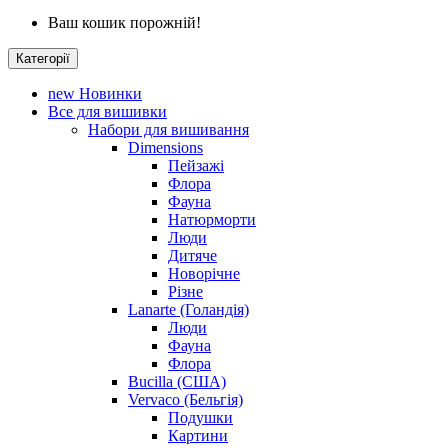
Ваш кошик порожній!
Категорії
new
Новинки
Все для вишивки
Набори для вишивання
Dimensions
Пейзажі
Флора
Фауна
Натюрморти
Люди
Дитяче
Новорічне
Різне
Lanarte (Голандія)
Люди
Фауна
Флора
Bucilla (США)
Vervaco (Бельгія)
Подушки
Картини