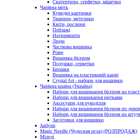
Скатертини, серфетки, мішечки
Чарiвна мить
Кумедні картинки
Тварини, метелики
Квіти, рослини
Пейзажі
Натюрморти
Люди
Часткова вишивка
Різне
Вишивка бісером
Подушки, серветки
Брошки
Вишивка на пластиковій канві
Crystal Art - набори для вишивки
Чарівна країна (Україна)
Набори для вишивання бісером на пласт
Набори для вишивання нитками
Аксесуари для рукоділля
Набори для вишивання бісером по дерев
Набори для вишивання бісером на штучн
Заготовки для вишивки
Janlynn
Magic Needle (Чудесная игла) (РОЗПРОДАЖ)
Міледі