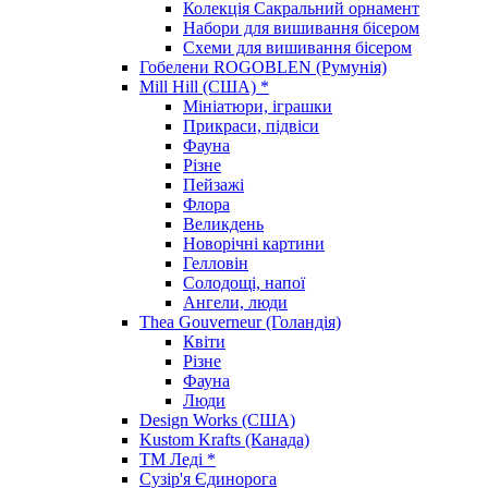
Колекція Сакральний орнамент
Набори для вишивання бісером
Схеми для вишивання бісером
Гобелени ROGOBLEN (Румунія)
Mill Hill (США) *
Мініатюри, іграшки
Прикраси, підвіси
Фауна
Різне
Пейзажі
Флора
Великдень
Новорічні картини
Гелловін
Солодощі, напої
Ангели, люди
Thea Gouverneur (Голандія)
Квіти
Різне
Фауна
Люди
Design Works (США)
Kustom Krafts (Канада)
ТМ Леді *
Сузір'я Єдинорога