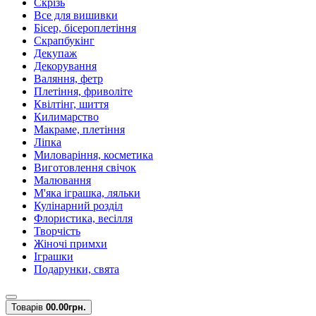
Скрізь
Все для вишивки
Бісер, бісероплетіння
Скрапбукінг
Декупаж
Декорування
Валяння, фетр
Плетіння, фриволіте
Квілтінг, шиття
Килимарство
Макраме, плетіння
Ліпка
Миловаріння, косметика
Виготовлення свічок
Малювання
М'яка іграшка, ляльки
Кулінарний розділ
Флористика, весілля
Творчість
Жіночі примхи
Іграшки
Подарунки, свята
Товарів
0
0.00грн.