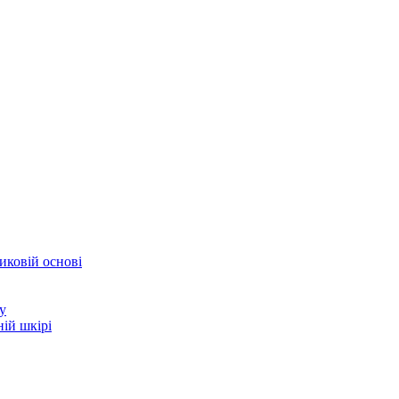
иковій основі
у
ій шкірі