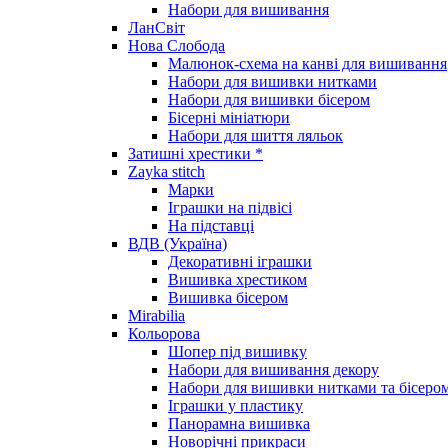
Набори для вишивання
ЛанСвіт
Нова Слобода
Малюнок-схема на канві для вишивання
Набори для вишивки нитками
Набори для вишивки бісером
Бісерні мініатюри
Набори для шиття ляльок
Затишні хрестики *
Zayka stitch
Марки
Іграшки на підвісі
На підставці
ВДВ (Україна)
Декоративні іграшки
Вишивка хрестиком
Вишивка бісером
Mirabilia
Кольорова
Шопер під вишивку
Набори для вишивання декору
Набори для вишивки нитками та бісеро
Іграшки у пластику
Панорамна вишивка
Новорічні прикраси