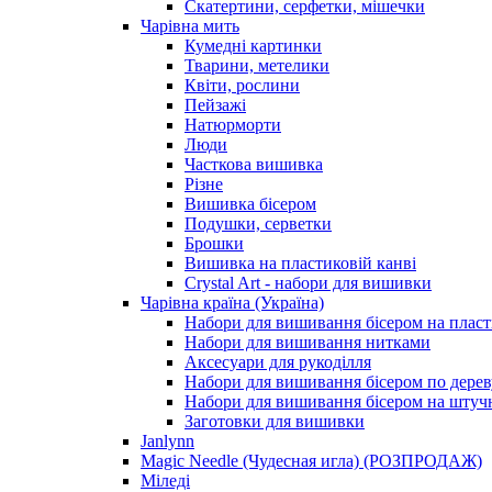
Скатертини, серфетки, мішечки
Чарiвна мить
Кумедні картинки
Тварини, метелики
Квіти, рослини
Пейзажі
Натюрморти
Люди
Часткова вишивка
Різне
Вишивка бісером
Подушки, серветки
Брошки
Вишивка на пластиковій канві
Crystal Art - набори для вишивки
Чарівна країна (Україна)
Набори для вишивання бісером на пласт
Набори для вишивання нитками
Аксесуари для рукоділля
Набори для вишивання бісером по дерев
Набори для вишивання бісером на штучн
Заготовки для вишивки
Janlynn
Magic Needle (Чудесная игла) (РОЗПРОДАЖ)
Міледі