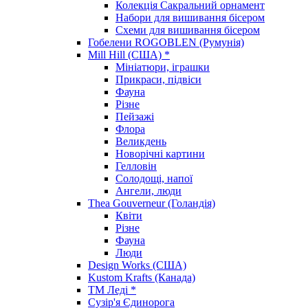
Колекція Сакральний орнамент
Набори для вишивання бісером
Схеми для вишивання бісером
Гобелени ROGOBLEN (Румунія)
Mill Hill (США) *
Мініатюри, іграшки
Прикраси, підвіси
Фауна
Різне
Пейзажі
Флора
Великдень
Новорічні картини
Гелловін
Солодощі, напої
Ангели, люди
Thea Gouverneur (Голандія)
Квіти
Різне
Фауна
Люди
Design Works (США)
Kustom Krafts (Канада)
ТМ Леді *
Сузір'я Єдинорога