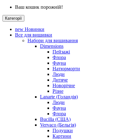
Ваш кошик порожній!
Категорії
new
Новинки
Все для вишивки
Набори для вишивання
Dimensions
Пейзажі
Флора
Фауна
Натюрморти
Люди
Дитяче
Новорічне
Різне
Lanarte (Голандія)
Люди
Фауна
Флора
Bucilla (США)
Vervaco (Бельгія)
Подушки
Картини