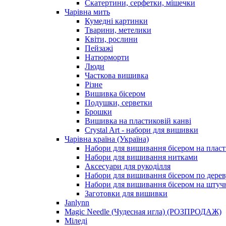
Скатертини, серфетки, мішечки
Чарiвна мить
Кумедні картинки
Тварини, метелики
Квіти, рослини
Пейзажі
Натюрморти
Люди
Часткова вишивка
Різне
Вишивка бісером
Подушки, серветки
Брошки
Вишивка на пластиковій канві
Crystal Art - набори для вишивки
Чарівна країна (Україна)
Набори для вишивання бісером на пласт
Набори для вишивання нитками
Аксесуари для рукоділля
Набори для вишивання бісером по дерев
Набори для вишивання бісером на штучн
Заготовки для вишивки
Janlynn
Magic Needle (Чудесная игла) (РОЗПРОДАЖ)
Міледі