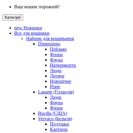
Ваш кошик порожній!
Категорії
new
Новинки
Все для вишивки
Набори для вишивання
Dimensions
Пейзажі
Флора
Фауна
Натюрморти
Люди
Дитяче
Новорічне
Різне
Lanarte (Голандія)
Люди
Фауна
Флора
Bucilla (США)
Vervaco (Бельгія)
Подушки
Картини