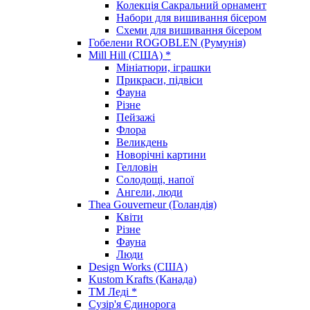
Колекція Сакральний орнамент
Набори для вишивання бісером
Схеми для вишивання бісером
Гобелени ROGOBLEN (Румунія)
Mill Hill (США) *
Мініатюри, іграшки
Прикраси, підвіси
Фауна
Різне
Пейзажі
Флора
Великдень
Новорічні картини
Гелловін
Солодощі, напої
Ангели, люди
Thea Gouverneur (Голандія)
Квіти
Різне
Фауна
Люди
Design Works (США)
Kustom Krafts (Канада)
ТМ Леді *
Сузір'я Єдинорога