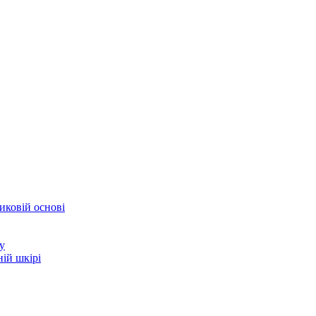
иковій основі
у
ій шкірі