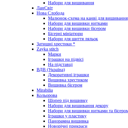
Набори для вишивання
ЛанСвіт
Нова Слобода
Малюнок-схема на канві для вишивання
Набори для вишивки нитками
Набори для вишивки бісером
Бісерні мініатюри
Набори для шиття ляльок
Затишні хрестики *
Zayka stitch
Марки
Іграшки на підвісі
На підставці
ВДВ (Україна)
Декоративні іграшки
Вишивка хрестиком
Вишивка бісером
Mirabilia
Кольорова
Шопер під вишивку
Набори для вишивання декору
Набори для вишивки нитками та бісеро
Іграшки у пластику
Панорамна вишивка
Новорічні прикраси