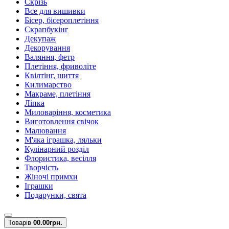
Скрізь
Все для вишивки
Бісер, бісероплетіння
Скрапбукінг
Декупаж
Декорування
Валяння, фетр
Плетіння, фриволіте
Квілтінг, шиття
Килимарство
Макраме, плетіння
Ліпка
Миловаріння, косметика
Виготовлення свічок
Малювання
М'яка іграшка, ляльки
Кулінарний розділ
Флористика, весілля
Творчість
Жіночі примхи
Іграшки
Подарунки, свята
Товарів
0
0.00грн.