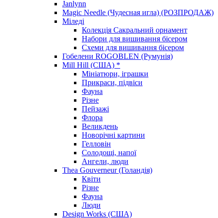
Janlynn
Magic Needle (Чудесная игла) (РОЗПРОДАЖ)
Міледі
Колекція Сакральний орнамент
Набори для вишивання бісером
Схеми для вишивання бісером
Гобелени ROGOBLEN (Румунія)
Mill Hill (США) *
Мініатюри, іграшки
Прикраси, підвіси
Фауна
Різне
Пейзажі
Флора
Великдень
Новорічні картини
Гелловін
Солодощі, напої
Ангели, люди
Thea Gouverneur (Голандія)
Квіти
Різне
Фауна
Люди
Design Works (США)