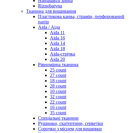
Наніашвілі Ірина
Riznobarvna
Тканина для вишивання
Пластикова канва, страмін, перфорований
папір
Aida / Аіда
Aida 11
Aida 16
Aida 14
Aida 18
Aida-стрічка
Aida 20
Рівномірна тканина
25 count
27 count
18 count
28 count
10 count
32 count
22 count
16 count
35 count
Спеціальні тканини
Рушники, скатертини, серветки
Сорочки з місцем для вишивки