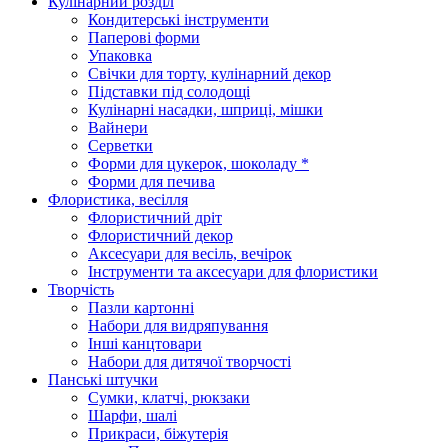
Кулінарний розділ
Кондитерські інструменти
Паперові форми
Упаковка
Свічки для торту, кулінарний декор
Підставки під солодощі
Кулінарні насадки, шприці, мішки
Вайнери
Серветки
Форми для цукерок, шоколаду *
Форми для печива
Флористика, весілля
Флористичний дріт
Флористичний декор
Аксесуари для весіль, вечірок
Інструменти та аксесуари для флористики
Творчість
Пазли картонні
Набори для видряпування
Інші канцтовари
Набори для дитячої творчості
Панські штучки
Сумки, клатчі, рюкзаки
Шарфи, шалі
Прикраси, біжутерія