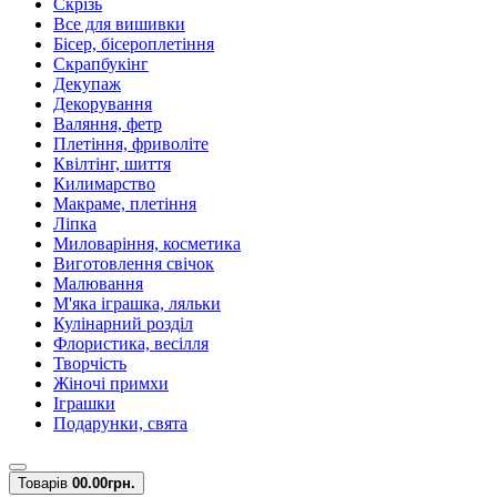
Скрізь
Все для вишивки
Бісер, бісероплетіння
Скрапбукінг
Декупаж
Декорування
Валяння, фетр
Плетіння, фриволіте
Квілтінг, шиття
Килимарство
Макраме, плетіння
Ліпка
Миловаріння, косметика
Виготовлення свічок
Малювання
М'яка іграшка, ляльки
Кулінарний розділ
Флористика, весілля
Творчість
Жіночі примхи
Іграшки
Подарунки, свята
Товарів
0
0.00грн.