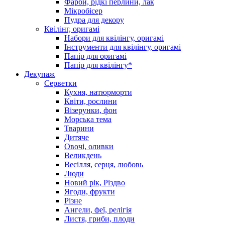
Фарби, рідкі перлини, лак
Мікробісер
Пудра для декору
Квілінг, оригамі
Набори для квілінгу, оригамі
Інструменти для квілінгу, оригамі
Папір для оригамі
Папір для квілінгу*
Декупаж
Серветки
Кухня, натюрморти
Квіти, рослини
Візерунки, фон
Морська тема
Тварини
Дитяче
Овочі, оливки
Великдень
Весілля, серця, любовь
Люди
Новий рік, Різдво
Ягоди, фрукти
Різне
Ангели, феї, релігія
Листя, гриби, плоди