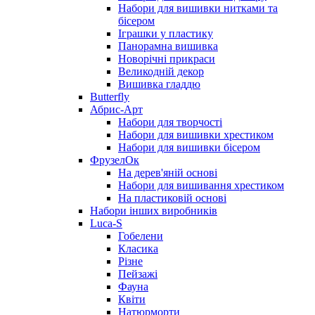
Набори для вишивки нитками та
бісером
Іграшки у пластику
Панорамна вишивка
Новорічні прикраси
Великодній декор
Вишивка гладдю
Butterfly
Абрис-Арт
Набори для творчості
Набори для вишивки хрестиком
Набори для вишивки бісером
ФрузелОк
На дерев'яній основі
Набори для вишивання хрестиком
На пластиковій основі
Набори інших виробників
Luca-S
Гобелени
Класика
Різне
Пейзажі
Фауна
Квіти
Натюрморти