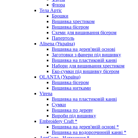
Флора
Тела Артіс
Брошки
Вишивка хрестиком
Вишивка бісером
Схеми для вишивання бісером
Папертоль
Alisena (Україна)
Вишивка на дерев'яній основі
Заготовки з фанери під вишивку
Вишивка на пластиковій канві
Набори для вишивання хрестиком
Еко-сумки під вишивку бісером
OLANTA (Україна)
Вишивка бісером
Вишивка нитками
Virena
Вишивка на пластиковій канві
Сумки
Вишивка по дереву
Вироби під вишивку
Embroidery Craft *
Вишивка на дерев'яній основі *
Вишивка на водорозчинній канві *
АртСоло - Натхнення *