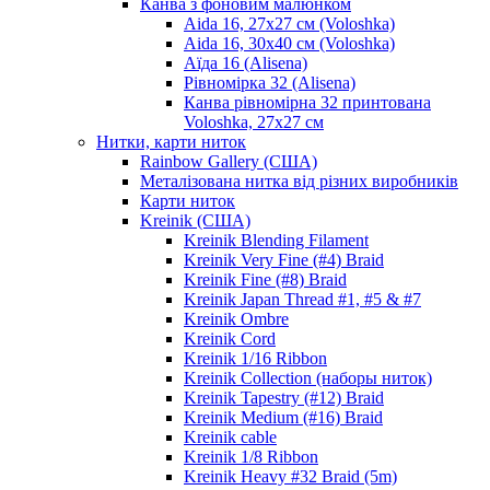
Канва з фоновим малюнком
Aida 16, 27х27 см (Voloshka)
Aida 16, 30х40 см (Voloshka)
Аїда 16 (Alisena)
Рівномірка 32 (Alisena)
Канва рівномірна 32 принтована
Voloshka, 27х27 см
Нитки, карти ниток
Rainbow Gallery (США)
Металізована нитка від різних виробників
Карти ниток
Kreinik (США)
Kreinik Blending Filament
Kreinik Very Fine (#4) Braid
Kreinik Fine (#8) Braid
Kreinik Japan Thread #1, #5 & #7
Kreinik Ombre
Kreinik Cord
Kreinik 1/16 Ribbon
Kreinik Collection (наборы ниток)
Kreinik Tapestry (#12) Braid
Kreinik Medium (#16) Braid
Kreinik cable
Kreinik 1/8 Ribbon
Kreinik Heavy #32 Braid (5m)