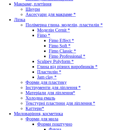
Макраме, плетіння
Шнури
Аксесуари для макраме *
Ліпка
Полімерна глина, моделін, пластилін *
Моделін Cernit *
Fimo *
Fimo Effect *
Fimo Soft *
Fimo Classic *
Fimo Professional *
Sculpey Polyform *
Глина від різних виробників *
Пластилін *
Jam clay *
Форми для пластику
Інструменти для ліплення *
Матеріали для ліплення*
Холодна емаль
Текстурні пластини для ліплення *
Каттери*
Миловаріння, косметика
Форми для мила
Форми поштучно
Фауна