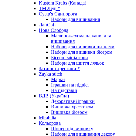
Kustom Krafts (Канада)
ТМ Леді *
Сузір'я Єдинорога
Набори для вишивання
ЛанСвіт
Нова Слобода
Малюнок-схема на канві для
вишивання
Набори для вишивки нитками
Набори для вишивки бісером
Бісерні мініатюри
Набори для шиття ляльок
Затишні хрестики *
Zayka stitch
Марки
Іграшки на підвісі
На підставці
ВДВ (Україна)
Декоративні іграшки
Вишивка хрестиком
Вишивка бісером
Mirabilia
Кольорова
Шопер під вишивку
Набори для вишивання декору