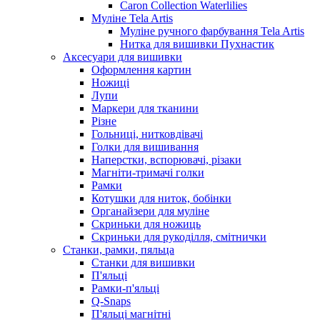
Caron Collection Waterlilies
Муліне Tela Artis
Муліне ручного фарбування Tela Artis
Нитка для вишивки Пухнастик
Аксесуари для вишивки
Оформлення картин
Ножиці
Лупи
Маркери для тканини
Різне
Гольниці, нитковдівачі
Голки для вишивання
Наперстки, вспорювачі, різаки
Магніти-тримачі голки
Рамки
Котушки для ниток, бобінки
Органайзери для муліне
Скриньки для ножиць
Скриньки для рукоділля, смітнички
Станки, рамки, пяльца
Станки для вишивки
П'яльці
Рамки-п'яльці
Q-Snaps
П'яльці магнітні