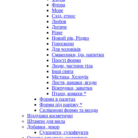
Флора
Море
Схід, етнос
Любов
Дитяче
Різне
Новий рік, Різдво
Гороскопи
Для чоловіків
Смаколики, їда, напитки
Прості форми
Люди, частини тіла
Інші свята
Містика, Хелоуїн
Листя, шишки, ягоди
Візерунки, завитки
Птахи, комахи *
Форми в палетах
Форми під нарізку *
Силіконові форми та молди
Віддушки косметичні
Штампи для мила
Добавки, декор
Сухоцвіти, сухофрукти
Основа для мила, косметики