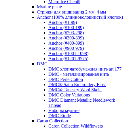
Micro Ice Chenill
Муліне різне
Стрічки для вишивання 2 мм, 4 мм
Anchor (100% длинноволокнистый хлопок)
Anchor (#1-99)
Anchor (#100-189)
Anchor (#203-298)
Anchor (#300-399)
Anchor (#400-899)
Anchor (#900-979)
Anchor (#1001-1098)
Anchor (#1201-9575)
DMC
DMC хлопчатобумажная нить art.177
DMC - металлизированая нить
DMC Perle Cotton
DMC® Satin Embroidery Floss
DMC® Tapestry Wool Skein
DMC Color Variations
DMC Diamant Metallic Needlework
Thread
Наборы мулине
DMC Etoile
Caron Collection
Caron Collection Wildflowers