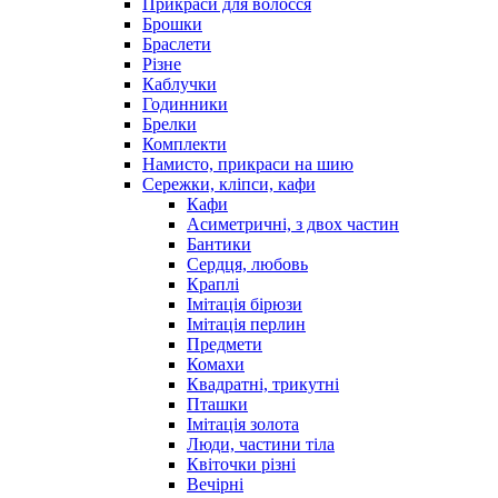
Прикраси для волосся
Брошки
Браслети
Різне
Каблучки
Годинники
Брелки
Комплекти
Намисто, прикраси на шию
Сережки, кліпси, кафи
Кафи
Асиметричні, з двох частин
Бантики
Сердця, любовь
Краплі
Імітація бірюзи
Імітація перлин
Предмети
Комахи
Квадратні, трикутні
Пташки
Імітація золота
Люди, частини тіла
Квіточки різні
Вечірні