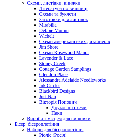
Схеми, листівки, книжки
Література по вишивці
Схеми та буклети
Заготовки для листівок
Mirabilia
Debbie Mumm
Wichelt
Схеми американських дизайнерів
Jim Shore
Cхеми Rosewood Manor
Lavender & Lace
Stoney Creek
Cottage Garden Samplings
Glendon Place
Alessandra Adelaide Needleworks
Ink Circles
Blackbird Designs
Just Nan
Вікторія Попович
Друковані схеми
Паки
Вироби з місцем для вишивки
Бісер, бісероплетіння
Набори для бісероплетіння
Ріоліс (Росія)