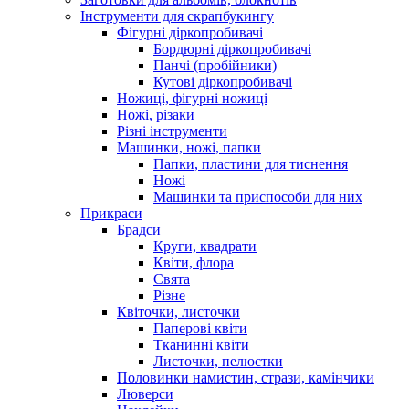
Інструменти для скрапбукингу
Фігурні діркопробивачі
Бордюрні діркопробивачі
Панчі (пробійники)
Кутові діркопробивачі
Ножиці, фігурні ножиці
Ножі, різаки
Різні інструменти
Машинки, ножі, папки
Папки, пластини для тиснення
Ножі
Машинки та приспособи для них
Прикраси
Брадси
Круги, квадрати
Квіти, флора
Свята
Різне
Квіточки, листочки
Паперові квіти
Тканинні квіти
Листочки, пелюстки
Половинки намистин, стрази, камінчики
Люверси