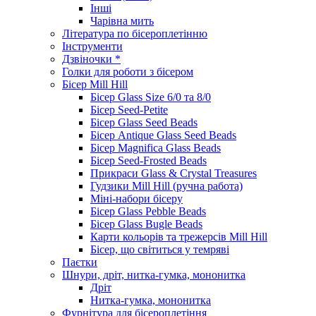
Інші
Чарівна мить
Література по бісероплетінню
Інструменти
Дзвіночки *
Голки для роботи з бісером
Бісер Mill Hill
Бісер Glass Size 6/0 та 8/0
Бісер Seed-Petite
Бісер Glass Seed Beads
Бісер Antique Glass Seed Beads
Бісер Magnifica Glass Beads
Бісер Seed-Frosted Beads
Прикраси Glass & Crystal Treasures
Гудзики Mill Hill (ручна работа)
Міні-набори бісеру
Бісер Glass Pebble Beads
Бісер Glass Bugle Beads
Карти кольорів та трежерсів Mill Hill
Бісер, що світиться у темряві
Паєтки
Шнури, дріт, нитка-гумка, мононитка
Дріт
Нитка-гумка, мононитка
Фурнітура для бісероплетіння