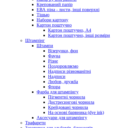
Крепований папір
ЕВА піна - листи, інші поверхні
Тішью
Набори картону
Картон поштучно
Картон поштучно, А4
Картон поштучно, інші розміри
Штампінг
Штампи
Візерунки, фон
Фауна
Різне
Поздоровляємо
Надписи різноманітні
Надписи
Любов, дружба
Флора
Фарба для штампінгу
Пігментні чорнила
Дистресингові чорнила
Крейдовані чорнила
На основі барвника (dye ink)
Аксесуари для штампінгу
Трафарети
Заготовки для альбомів, блокнотів