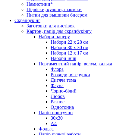
Намистини*
Підвіски, кулони, шарміки
Нитки для вышивки бисером
Скрапбукінг
Заготовки для листівок
Картон, папір для скрапбукінгу
Набори паперу
Набори 22 х 28 см
Набори 30 х 30 см
Набори 12 х 17 см
Набори інші
Пергаментний папір, велум, калька
Флора
Розводи, візерунки
Дитяча тема
Фауна
Чорно-білий
Любов
Разное
Однотонна
Папір поштучно
30х30
А4
Фольга
Папір ручної работи