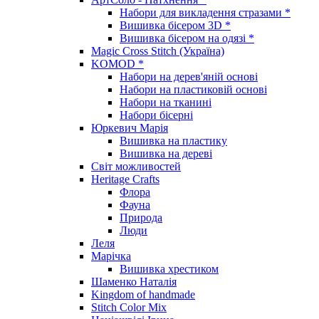
Набори для викладення стразами *
Вишивка бісером 3D *
Вишивка бісером на одязі *
Magic Cross Stitch (Україна)
KOMOD *
Набори на дерев'яній основі
Набори на пластиковій основі
Набори на тканині
Набори бісерні
Юркевич Марія
Вишивка на пластику
Вишивка на дереві
Світ можливостей
Heritage Crafts
Флора
Фауна
Природа
Люди
Леля
Марічка
Вишивка хрестиком
Шаменко Наталія
Kingdom of handmade
Stitch Color Mix