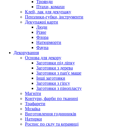
Троянди
Птахи, комахи
Клей, лак для декупажу
Пензлики-губки, інструменти
Декупажні карти
Люди
Різне
Флора
Натюрморти
Фауна
Декорування
Основа для декору
Заготовки під ліпку
Заготовки з дерева
Заготовки з пап'є маше
Інші заготовки
Заготовки з гіпсу
Заготовки з пінопласту
Магніти
Контури, фарби по тканині
Трафарети
Мозаїка
Виготовлення годинників
Натирки
Роспис по склу та керамиці