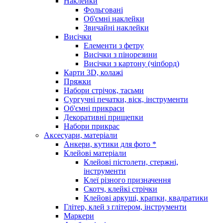
Наклейки
Фольговані
Об'ємні наклейки
Звичайні наклейки
Висічки
Елементи з фетру
Висічки з пінорезини
Висічки з картону (чіпборд)
Карти 3D, колажі
Пряжки
Набори стрічок, тасьми
Сургучні печатки, віск, інструменти
Об'ємні прикраси
Декоративні прищепки
Набори прикрас
Аксесуари, матеріали
Анкери, кутики для фото *
Клейові матеріали
Клейові пістолети, стержні,
інструменти
Клеї різного призначення
Скотч, клейкі стрічки
Клейові аркуші, крапки, квадратики
Глітер, клей з глітером, інструменти
Маркери