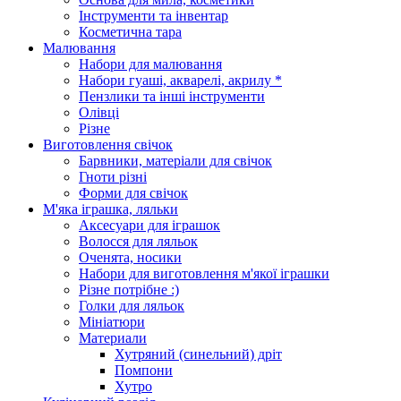
Інструменти та інвентар
Косметична тара
Малювання
Набори для малювання
Набори гуаші, акварелі, акрилу *
Пензлики та інші інструменти
Олівці
Різне
Виготовлення свічок
Барвники, матеріали для свічок
Гноти різні
Форми для свічок
М'яка іграшка, ляльки
Аксесуари для іграшок
Волосся для ляльок
Оченята, носики
Набори для виготовлення м'якої іграшки
Різне потрібне :)
Голки для ляльок
Мініатюри
Материали
Хутряний (синельний) дріт
Помпони
Хутро