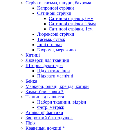
Стрічки, тасьма, шнури, бахрома
Капронові стрічки
Сатинові стрічки
Сатинові стрічки, 6мм
Сатинові стрічки, 25мм
Сатинові стрічки, 1см
Люрексові стрічки
Тасьма, сутаж
Інші стрічки
Бахрома, мереживо
Китиці
Люверси для тканини
Шторна фурнітура
Підхвати-кліпси
Підхвати магнітні
Бейка
Маркери, олівці, крейда, копіри
Замки-блискавки *
Тканина для шиття
Набори тканини, відрізи
Фетр, метраж
Аплікації, бантики
Зворотний бік подушок
Пір'я
Кравецькі ножиці *