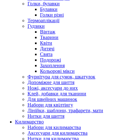
Голки, булавки
Булавки
Голки різні
Термоаплікації
Гудзики
Вінтаж
Тварини
Квіти
Дитячі
Свята
Подорожі
Захоплення
Кольорові мікси
Фурнітура для сумок, шкатулок
Допоміжне для шиття
Ножі, аксесуари до них
Клей, добавки для тканини
Для швейних машинок
Набори для квілтінгу
Лінійки, шаблони, трафарети, мати
Нитки для шиття
Килимарство
Набори для килимарства
Аксесуари для килимарства
Нитки для килимарства