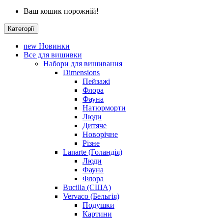
Ваш кошик порожній!
Категорії
new
Новинки
Все для вишивки
Набори для вишивання
Dimensions
Пейзажі
Флора
Фауна
Натюрморти
Люди
Дитяче
Новорічне
Різне
Lanarte (Голандія)
Люди
Фауна
Флора
Bucilla (США)
Vervaco (Бельгія)
Подушки
Картини