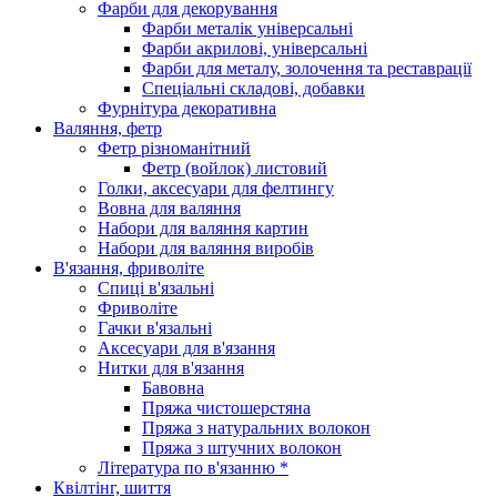
Фарби для декорування
Фарби металік універсальні
Фарби акрилові, універсальні
Фарби для металу, золочення та реставрації
Спеціальні складові, добавки
Фурнітура декоративна
Валяння, фетр
Фетр різноманітний
Фетр (войлок) листовий
Голки, аксесуари для фелтингу
Вовна для валяння
Набори для валяння картин
Набори для валяння виробів
В'язання, фриволіте
Спиці в'язальні
Фриволіте
Гачки в'язальні
Аксесуари для в'язання
Нитки для в'язання
Бавовна
Пряжа чистошерстяна
Пряжа з натуральних волокон
Пряжа з штучних волокон
Література по в'язанню *
Квілтінг, шиття