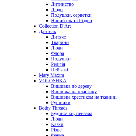
Дитинство
Люди
Подушки, серветки
Новий рік та Різдво
Collection D'Art
Дантель
Дитяче
Тварини
Люди
Флора
Подушки
Релігія
Пейзажі
Mary Maxim
VOLOSHKA
Вишивка по дереву
Вишивка на пластику
Вишивка хрестиком на тканині
Рушники
Bothy Threads
Будиночки, пейзажі
Люди
Казки
Різне
Фауна