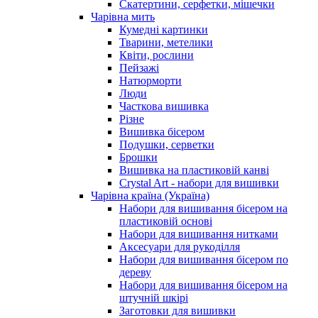
Скатертини, серфетки, мішечки
Чарiвна мить
Кумедні картинки
Тварини, метелики
Квіти, рослини
Пейзажі
Натюрморти
Люди
Часткова вишивка
Різне
Вишивка бісером
Подушки, серветки
Брошки
Вишивка на пластиковій канві
Crystal Art - набори для вишивки
Чарівна країна (Україна)
Набори для вишивання бісером на
пластиковій основі
Набори для вишивання нитками
Аксесуари для рукоділля
Набори для вишивання бісером по
дереву
Набори для вишивання бісером на
штучній шкірі
Заготовки для вишивки