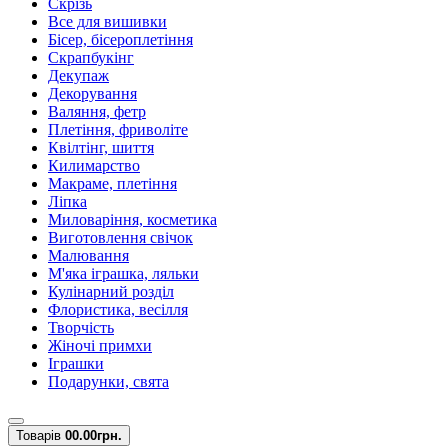
Скрізь
Все для вишивки
Бісер, бісероплетіння
Скрапбукінг
Декупаж
Декорування
Валяння, фетр
Плетіння, фриволіте
Квілтінг, шиття
Килимарство
Макраме, плетіння
Ліпка
Миловаріння, косметика
Виготовлення свічок
Малювання
М'яка іграшка, ляльки
Кулінарний розділ
Флористика, весілля
Творчість
Жіночі примхи
Іграшки
Подарунки, свята
Товарів
0
0.00грн.