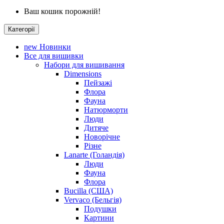
Ваш кошик порожній!
Категорії
new
Новинки
Все для вишивки
Набори для вишивання
Dimensions
Пейзажі
Флора
Фауна
Натюрморти
Люди
Дитяче
Новорічне
Різне
Lanarte (Голандія)
Люди
Фауна
Флора
Bucilla (США)
Vervaco (Бельгія)
Подушки
Картини