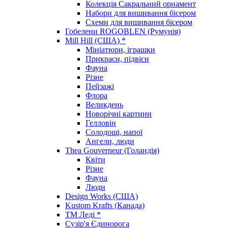
Колекція Сакральний орнамент
Набори для вишивання бісером
Схеми для вишивання бісером
Гобелени ROGOBLEN (Румунія)
Mill Hill (США) *
Мініатюри, іграшки
Прикраси, підвіси
Фауна
Різне
Пейзажі
Флора
Великдень
Новорічні картини
Гелловін
Солодощі, напої
Ангели, люди
Thea Gouverneur (Голандія)
Квіти
Різне
Фауна
Люди
Design Works (США)
Kustom Krafts (Канада)
ТМ Леді *
Сузір'я Єдинорога