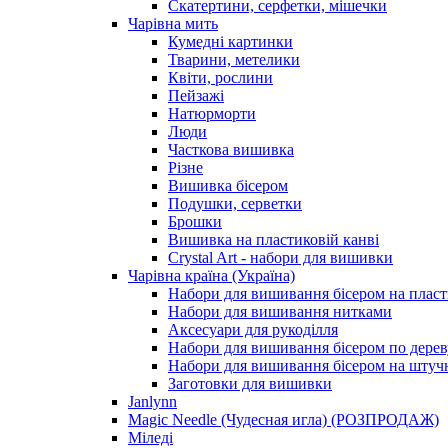
Скатертини, серфетки, мішечки
Чарiвна мить
Кумедні картинки
Тварини, метелики
Квіти, рослини
Пейзажі
Натюрморти
Люди
Часткова вишивка
Різне
Вишивка бісером
Подушки, серветки
Брошки
Вишивка на пластиковій канві
Crystal Art - набори для вишивки
Чарівна країна (Україна)
Набори для вишивання бісером на пласт
Набори для вишивання нитками
Аксесуари для рукоділля
Набори для вишивання бісером по дерев
Набори для вишивання бісером на штучн
Заготовки для вишивки
Janlynn
Magic Needle (Чудесная игла) (РОЗПРОДАЖ)
Міледі