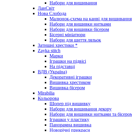
Набори для вишивання
ЛанСвіт
Нова Слобода
Малюнок-схема на канві для вишивання
Набори для вишивки нитками
Набори для вишивки бісером
Бісерні мініатюри
Набори для шиття ляльок
Затишні хрестики *
Zayka stitch
Марки
Іграшки на підвісі
На підставці
ВДВ (Україна)
Декоративні іграшки
Вишивка хрестиком
Вишивка бісером
Mirabilia
Кольорова
Шопер під вишивку
Набори для вишивання декору
Набори для вишивки нитками та бісеро
Іграшки у пластику
Панорамна вишивка
Новорічні прикраси