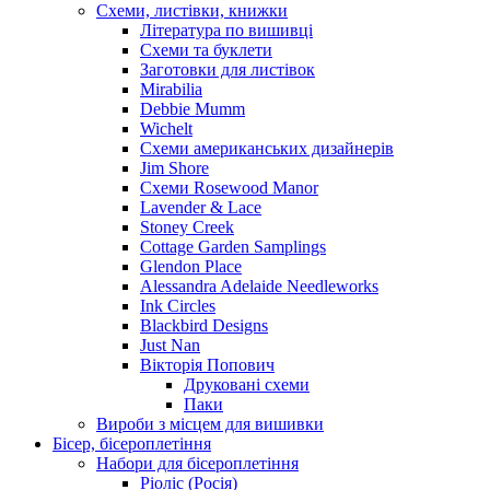
Схеми, листівки, книжки
Література по вишивці
Схеми та буклети
Заготовки для листівок
Mirabilia
Debbie Mumm
Wichelt
Схеми американських дизайнерів
Jim Shore
Cхеми Rosewood Manor
Lavender & Lace
Stoney Creek
Cottage Garden Samplings
Glendon Place
Alessandra Adelaide Needleworks
Ink Circles
Blackbird Designs
Just Nan
Вікторія Попович
Друковані схеми
Паки
Вироби з місцем для вишивки
Бісер, бісероплетіння
Набори для бісероплетіння
Ріоліс (Росія)