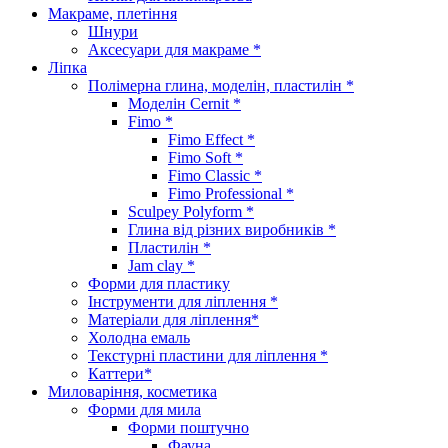
Макраме, плетіння
Шнури
Аксесуари для макраме *
Ліпка
Полімерна глина, моделін, пластилін *
Моделін Cernit *
Fimo *
Fimo Effect *
Fimo Soft *
Fimo Classic *
Fimo Professional *
Sculpey Polyform *
Глина від різних виробників *
Пластилін *
Jam clay *
Форми для пластику
Інструменти для ліплення *
Матеріали для ліплення*
Холодна емаль
Текстурні пластини для ліплення *
Каттери*
Миловаріння, косметика
Форми для мила
Форми поштучно
Фауна