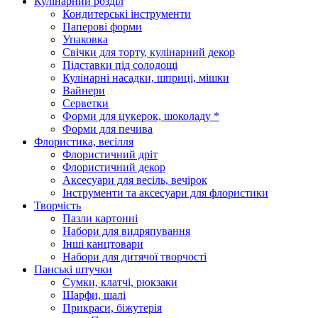
Кулінарний розділ
Кондитерські інструменти
Паперові форми
Упаковка
Свічки для торту, кулінарний декор
Підставки під солодощі
Кулінарні насадки, шприці, мішки
Вайнери
Серветки
Форми для цукерок, шоколаду *
Форми для печива
Флористика, весілля
Флористичний дріт
Флористичний декор
Аксесуари для весіль, вечірок
Інструменти та аксесуари для флористики
Творчість
Пазли картонні
Набори для видряпування
Інші канцтовари
Набори для дитячої творчості
Панські штучки
Сумки, клатчі, рюкзаки
Шарфи, шалі
Прикраси, біжутерія