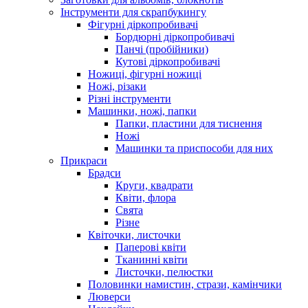
Інструменти для скрапбукингу
Фігурні діркопробивачі
Бордюрні діркопробивачі
Панчі (пробійники)
Кутові діркопробивачі
Ножиці, фігурні ножиці
Ножі, різаки
Різні інструменти
Машинки, ножі, папки
Папки, пластини для тиснення
Ножі
Машинки та приспособи для них
Прикраси
Брадси
Круги, квадрати
Квіти, флора
Свята
Різне
Квіточки, листочки
Паперові квіти
Тканинні квіти
Листочки, пелюстки
Половинки намистин, стрази, камінчики
Люверси