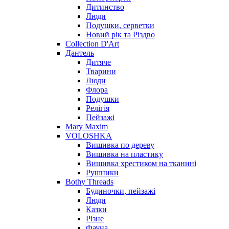
Дитинство
Люди
Подушки, серветки
Новий рік та Різдво
Collection D'Art
Дантель
Дитяче
Тварини
Люди
Флора
Подушки
Релігія
Пейзажі
Mary Maxim
VOLOSHKA
Вишивка по дереву
Вишивка на пластику
Вишивка хрестиком на тканині
Рушники
Bothy Threads
Будиночки, пейзажі
Люди
Казки
Різне
Фауна