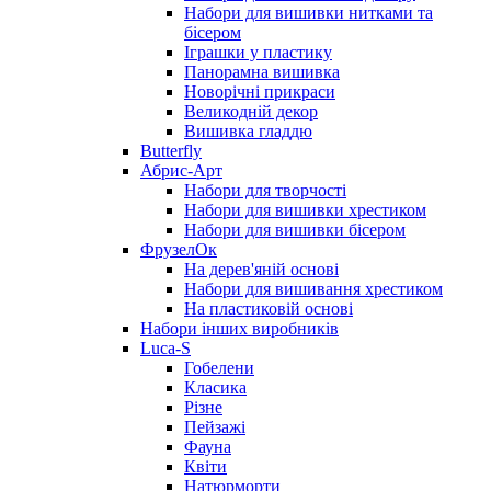
Набори для вишивки нитками та
бісером
Іграшки у пластику
Панорамна вишивка
Новорічні прикраси
Великодній декор
Вишивка гладдю
Butterfly
Абрис-Арт
Набори для творчості
Набори для вишивки хрестиком
Набори для вишивки бісером
ФрузелОк
На дерев'яній основі
Набори для вишивання хрестиком
На пластиковій основі
Набори інших виробників
Luca-S
Гобелени
Класика
Різне
Пейзажі
Фауна
Квіти
Натюрморти