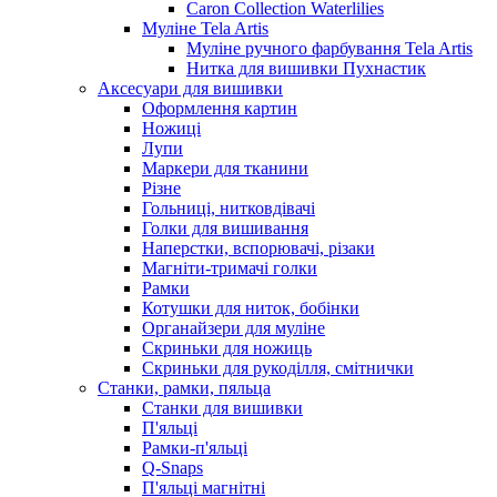
Caron Collection Waterlilies
Муліне Tela Artis
Муліне ручного фарбування Tela Artis
Нитка для вишивки Пухнастик
Аксесуари для вишивки
Оформлення картин
Ножиці
Лупи
Маркери для тканини
Різне
Гольниці, нитковдівачі
Голки для вишивання
Наперстки, вспорювачі, різаки
Магніти-тримачі голки
Рамки
Котушки для ниток, бобінки
Органайзери для муліне
Скриньки для ножиць
Скриньки для рукоділля, смітнички
Станки, рамки, пяльца
Станки для вишивки
П'яльці
Рамки-п'яльці
Q-Snaps
П'яльці магнітні