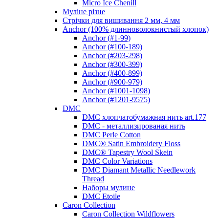
Micro Ice Chenill
Муліне різне
Стрічки для вишивання 2 мм, 4 мм
Anchor (100% длинноволокнистый хлопок)
Anchor (#1-99)
Anchor (#100-189)
Anchor (#203-298)
Anchor (#300-399)
Anchor (#400-899)
Anchor (#900-979)
Anchor (#1001-1098)
Anchor (#1201-9575)
DMC
DMC хлопчатобумажная нить art.177
DMC - металлизированая нить
DMC Perle Cotton
DMC® Satin Embroidery Floss
DMC® Tapestry Wool Skein
DMC Color Variations
DMC Diamant Metallic Needlework
Thread
Наборы мулине
DMC Etoile
Caron Collection
Caron Collection Wildflowers