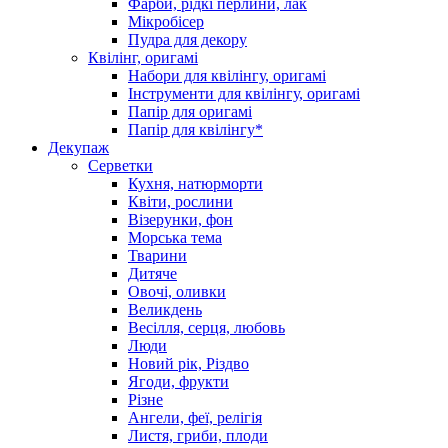
Фарби, рідкі перлини, лак
Мікробісер
Пудра для декору
Квілінг, оригамі
Набори для квілінгу, оригамі
Інструменти для квілінгу, оригамі
Папір для оригамі
Папір для квілінгу*
Декупаж
Серветки
Кухня, натюрморти
Квіти, рослини
Візерунки, фон
Морська тема
Тварини
Дитяче
Овочі, оливки
Великдень
Весілля, серця, любовь
Люди
Новий рік, Різдво
Ягоди, фрукти
Різне
Ангели, феї, релігія
Листя, гриби, плоди