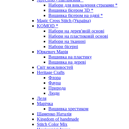
Набори для викладення стразами *
Вишивка бісером 3D *
Вишивка бісером на одязі *
Magic Cross Stitch (Україна)
KOMOD *
Набори на дерев'яній основі
Набори на пластиковій основі
Набори на тканині
Набори бісерні
Юркевич Марія
Вишивка на пластику
Вишивка на дереві
Світ можливостей
Heritage Crafts
Флора
Фауна
Природа
Люди
Леля
Марічка
Вишивка хрестиком
Шаменко Наталія
Kingdom of handmade
Stitch Color Mix