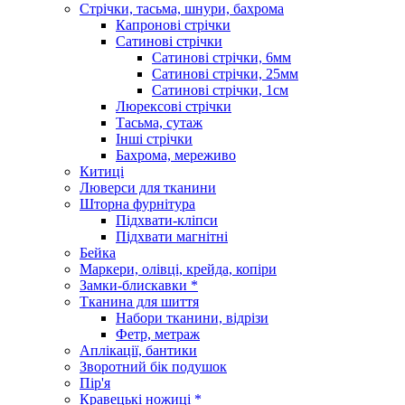
Стрічки, тасьма, шнури, бахрома
Капронові стрічки
Сатинові стрічки
Сатинові стрічки, 6мм
Сатинові стрічки, 25мм
Сатинові стрічки, 1см
Люрексові стрічки
Тасьма, сутаж
Інші стрічки
Бахрома, мереживо
Китиці
Люверси для тканини
Шторна фурнітура
Підхвати-кліпси
Підхвати магнітні
Бейка
Маркери, олівці, крейда, копіри
Замки-блискавки *
Тканина для шиття
Набори тканини, відрізи
Фетр, метраж
Аплікації, бантики
Зворотний бік подушок
Пір'я
Кравецькі ножиці *