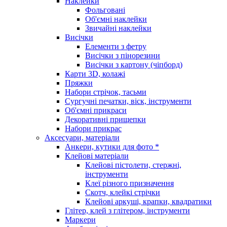
Наклейки
Фольговані
Об'ємні наклейки
Звичайні наклейки
Висічки
Елементи з фетру
Висічки з пінорезини
Висічки з картону (чіпборд)
Карти 3D, колажі
Пряжки
Набори стрічок, тасьми
Сургучні печатки, віск, інструменти
Об'ємні прикраси
Декоративні прищепки
Набори прикрас
Аксесуари, матеріали
Анкери, кутики для фото *
Клейові матеріали
Клейові пістолети, стержні,
інструменти
Клеї різного призначення
Скотч, клейкі стрічки
Клейові аркуші, крапки, квадратики
Глітер, клей з глітером, інструменти
Маркери