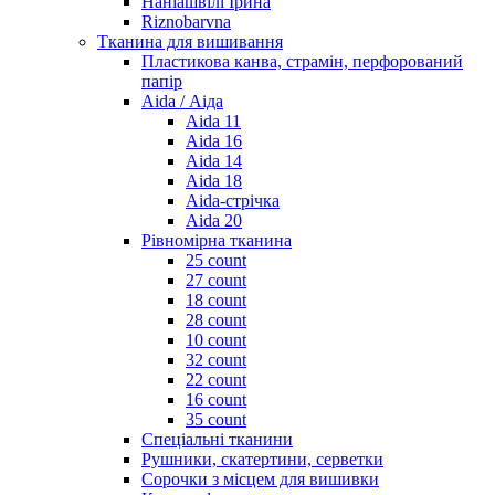
Наніашвілі Ірина
Riznobarvna
Тканина для вишивання
Пластикова канва, страмін, перфорований
папір
Aida / Аіда
Aida 11
Aida 16
Aida 14
Aida 18
Aida-стрічка
Aida 20
Рівномірна тканина
25 count
27 count
18 count
28 count
10 count
32 count
22 count
16 count
35 count
Спеціальні тканини
Рушники, скатертини, серветки
Сорочки з місцем для вишивки