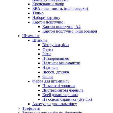
Крепований папір
ЕВА піна - листи, інші поверхні
Тішью
Набори картону
Картон поштучно
Картон поштучно, А4
Картон поштучно, інші розміри
Штампінг
Штампи
Візерунки, фон
Фауна
Різне
Поздоровляємо
Надписи різноманітні
Надписи
Любов, дружба
Флора
Фарба для штампінгу
Пігментні чорнила
Дистресингові чорнила
Крейдовані чорнила
На основі барвника (dye ink)
Аксесуари для штампінгу
Трафарети
Заготовки для альбомів, блокнотів