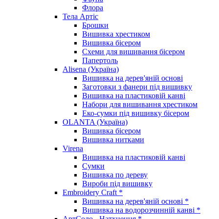
Флора
Тела Артіс
Брошки
Вишивка хрестиком
Вишивка бісером
Схеми для вишивання бісером
Папертоль
Alisena (Україна)
Вишивка на дерев'яній основі
Заготовки з фанери під вишивку
Вишивка на пластиковій канві
Набори для вишивання хрестиком
Еко-сумки під вишивку бісером
OLANTA (Україна)
Вишивка бісером
Вишивка нитками
Virena
Вишивка на пластиковій канві
Сумки
Вишивка по дереву
Вироби під вишивку
Embroidery Craft *
Вишивка на дерев'яній основі *
Вишивка на водорозчинній канві *
АртСоло - Натхнення *