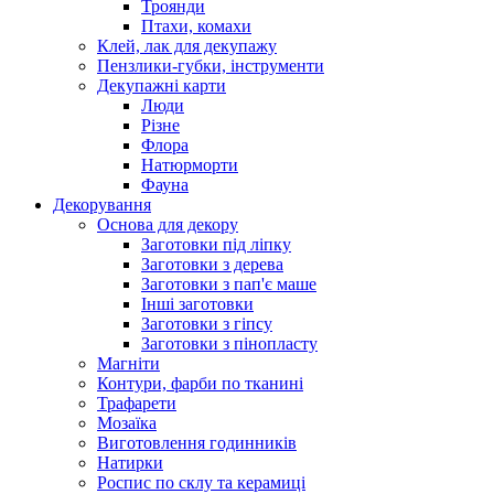
Троянди
Птахи, комахи
Клей, лак для декупажу
Пензлики-губки, інструменти
Декупажні карти
Люди
Різне
Флора
Натюрморти
Фауна
Декорування
Основа для декору
Заготовки під ліпку
Заготовки з дерева
Заготовки з пап'є маше
Інші заготовки
Заготовки з гіпсу
Заготовки з пінопласту
Магніти
Контури, фарби по тканині
Трафарети
Мозаїка
Виготовлення годинників
Натирки
Роспис по склу та керамиці