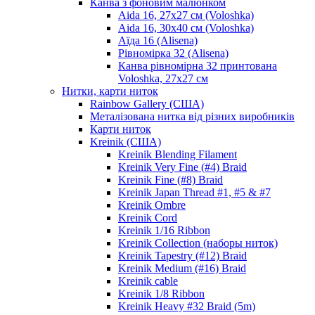
Канва з фоновим малюнком
Aida 16, 27х27 см (Voloshka)
Aida 16, 30х40 см (Voloshka)
Аїда 16 (Alisena)
Рівномірка 32 (Alisena)
Канва рівномірна 32 принтована
Voloshka, 27х27 см
Нитки, карти ниток
Rainbow Gallery (США)
Металізована нитка від різних виробників
Карти ниток
Kreinik (США)
Kreinik Blending Filament
Kreinik Very Fine (#4) Braid
Kreinik Fine (#8) Braid
Kreinik Japan Thread #1, #5 & #7
Kreinik Ombre
Kreinik Cord
Kreinik 1/16 Ribbon
Kreinik Collection (наборы ниток)
Kreinik Tapestry (#12) Braid
Kreinik Medium (#16) Braid
Kreinik cable
Kreinik 1/8 Ribbon
Kreinik Heavy #32 Braid (5m)