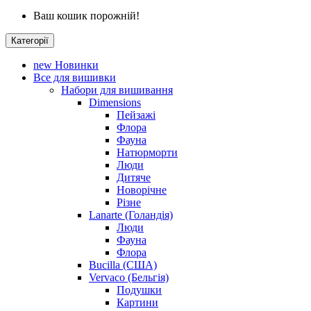
Ваш кошик порожній!
Категорії
new
Новинки
Все для вишивки
Набори для вишивання
Dimensions
Пейзажі
Флора
Фауна
Натюрморти
Люди
Дитяче
Новорічне
Різне
Lanarte (Голандія)
Люди
Фауна
Флора
Bucilla (США)
Vervaco (Бельгія)
Подушки
Картини