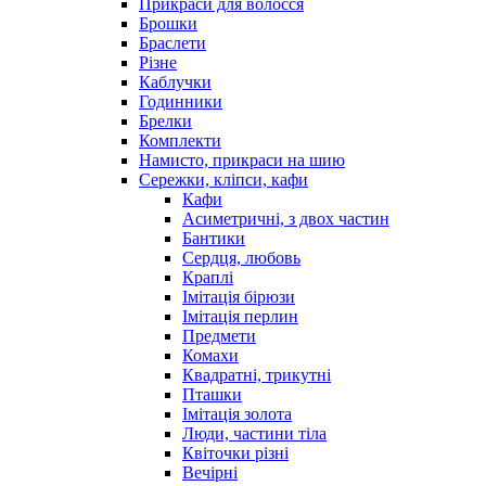
Прикраси для волосся
Брошки
Браслети
Різне
Каблучки
Годинники
Брелки
Комплекти
Намисто, прикраси на шию
Сережки, кліпси, кафи
Кафи
Асиметричні, з двох частин
Бантики
Сердця, любовь
Краплі
Імітація бірюзи
Імітація перлин
Предмети
Комахи
Квадратні, трикутні
Пташки
Імітація золота
Люди, частини тіла
Квіточки різні
Вечірні