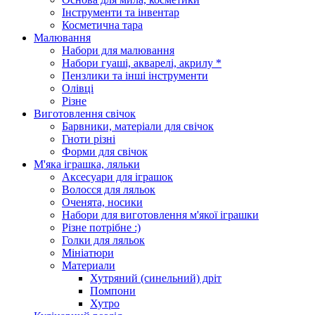
Інструменти та інвентар
Косметична тара
Малювання
Набори для малювання
Набори гуаші, акварелі, акрилу *
Пензлики та інші інструменти
Олівці
Різне
Виготовлення свічок
Барвники, матеріали для свічок
Гноти різні
Форми для свічок
М'яка іграшка, ляльки
Аксесуари для іграшок
Волосся для ляльок
Оченята, носики
Набори для виготовлення м'якої іграшки
Різне потрібне :)
Голки для ляльок
Мініатюри
Материали
Хутряний (синельний) дріт
Помпони
Хутро