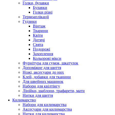
Голки, булавки
Булавки
Голки різні
Термоаплікації
Гудзики
Вінтаж
Тварини
Квіти
Дитячі
Свята
Подорожі
Захоплення
Кольорові мікси
Фурнітура для сумок, шкатулок
Допоміжне для шиття
Ножі, аксесуари до них
Клей, добавки для тканини
Для швейних машинок
Набори для квілтінгу
Лінійки, шаблони, трафарети, мати
Нитки для шиття
Килимарство
Набори для килимарства
Аксесуари для килимарства
Нитки для килимарства