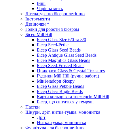
Інші
Чарівна мить
Література по бісероплетінню
Інструменти
Дзвіночки *
Голки для роботи з бісером
Бісер Mill Hill
Бісер Glass Size 6/0 та 8/0
Бісер Seed-Petite
Бісер Glass Seed Beads
Бісер Antique Glass Seed Beads
Бісер Magnifica Glass Beads
Бісер Seed-Frosted Beads
Прикраси Glass & Crystal Treasures
Гудзики Mill Hill (ручна работа)
Міні-набори бісеру
Бісер Glass Pebble Beads
Бісер Glass Bugle Beads
Карти кольорів та трежерсів Mill Hill
Бісер, що світиться у темряві
Паєтки
Шнури, дріт, нитка-гумка, мононитка
Дріт
Нитка-гумка, мононитка
Фурнітура для бісероплетіння