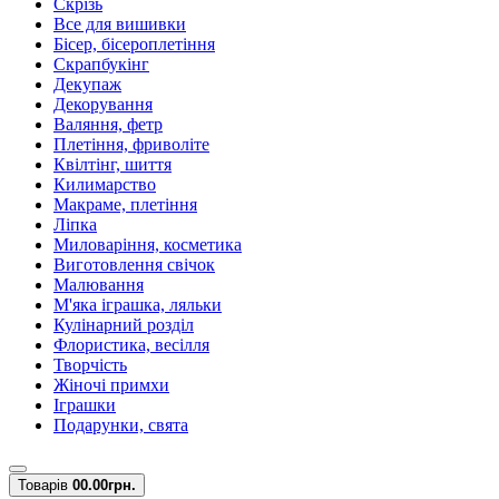
Скрізь
Все для вишивки
Бісер, бісероплетіння
Скрапбукінг
Декупаж
Декорування
Валяння, фетр
Плетіння, фриволіте
Квілтінг, шиття
Килимарство
Макраме, плетіння
Ліпка
Миловаріння, косметика
Виготовлення свічок
Малювання
М'яка іграшка, ляльки
Кулінарний розділ
Флористика, весілля
Творчість
Жіночі примхи
Іграшки
Подарунки, свята
Товарів
0
0.00грн.