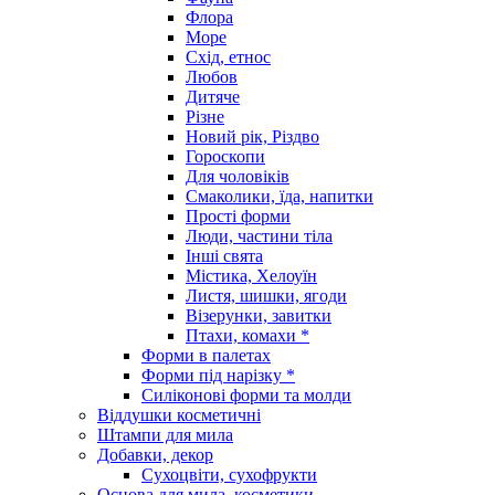
Флора
Море
Схід, етнос
Любов
Дитяче
Різне
Новий рік, Різдво
Гороскопи
Для чоловіків
Смаколики, їда, напитки
Прості форми
Люди, частини тіла
Інші свята
Містика, Хелоуїн
Листя, шишки, ягоди
Візерунки, завитки
Птахи, комахи *
Форми в палетах
Форми під нарізку *
Силіконові форми та молди
Віддушки косметичні
Штампи для мила
Добавки, декор
Сухоцвіти, сухофрукти
Основа для мила, косметики