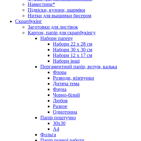
Намистини*
Підвіски, кулони, шарміки
Нитки для вышивки бисером
Скрапбукінг
Заготовки для листівок
Картон, папір для скрапбукінгу
Набори паперу
Набори 22 х 28 см
Набори 30 х 30 см
Набори 12 х 17 см
Набори інші
Пергаментний папір, велум, калька
Флора
Розводи, візерунки
Дитяча тема
Фауна
Чорно-білий
Любов
Разное
Однотонна
Папір поштучно
30х30
А4
Фольга
Папір ручної работи