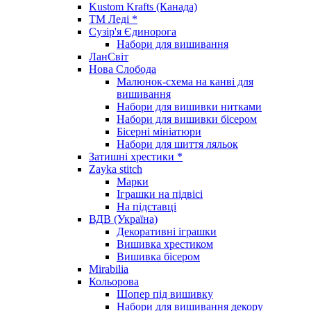
Kustom Krafts (Канада)
ТМ Леді *
Сузір'я Єдинорога
Набори для вишивання
ЛанСвіт
Нова Слобода
Малюнок-схема на канві для
вишивання
Набори для вишивки нитками
Набори для вишивки бісером
Бісерні мініатюри
Набори для шиття ляльок
Затишні хрестики *
Zayka stitch
Марки
Іграшки на підвісі
На підставці
ВДВ (Україна)
Декоративні іграшки
Вишивка хрестиком
Вишивка бісером
Mirabilia
Кольорова
Шопер під вишивку
Набори для вишивання декору