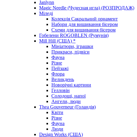
Janlynn
Magic Needle (Чудесная игла) (РОЗПРОДАЖ)
Міледі
Колекція Сакральний орнамент
Набори для вишивання бісером
Схеми для вишивання бісером
Гобелени ROGOBLEN (Румунія)
Mill Hill (США) *
Мініатюри, іграшки
Прикраси, підвіси
Фауна
Різне
Пейзажі
Флора
Великдень
Новорічні картини
Гелловін
Солодощі, напої
Ангели, люди
Thea Gouverneur (Голандія)
Квіти
Різне
Фауна
Люди
Design Works (США)