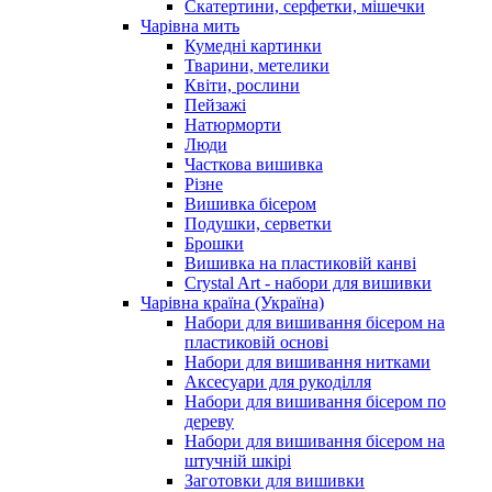
Скатертини, серфетки, мішечки
Чарiвна мить
Кумедні картинки
Тварини, метелики
Квіти, рослини
Пейзажі
Натюрморти
Люди
Часткова вишивка
Різне
Вишивка бісером
Подушки, серветки
Брошки
Вишивка на пластиковій канві
Crystal Art - набори для вишивки
Чарівна країна (Україна)
Набори для вишивання бісером на
пластиковій основі
Набори для вишивання нитками
Аксесуари для рукоділля
Набори для вишивання бісером по
дереву
Набори для вишивання бісером на
штучній шкірі
Заготовки для вишивки