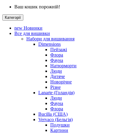
Ваш кошик порожній!
Категорії
new
Новинки
Все для вишивки
Набори для вишивання
Dimensions
Пейзажі
Флора
Фауна
Натюрморти
Люди
Дитяче
Новорічне
Різне
Lanarte (Голандія)
Люди
Фауна
Флора
Bucilla (США)
Vervaco (Бельгія)
Подушки
Картини