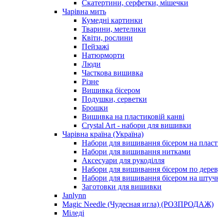
Скатертини, серфетки, мішечки
Чарiвна мить
Кумедні картинки
Тварини, метелики
Квіти, рослини
Пейзажі
Натюрморти
Люди
Часткова вишивка
Різне
Вишивка бісером
Подушки, серветки
Брошки
Вишивка на пластиковій канві
Crystal Art - набори для вишивки
Чарівна країна (Україна)
Набори для вишивання бісером на пласт
Набори для вишивання нитками
Аксесуари для рукоділля
Набори для вишивання бісером по дерев
Набори для вишивання бісером на штучн
Заготовки для вишивки
Janlynn
Magic Needle (Чудесная игла) (РОЗПРОДАЖ)
Міледі