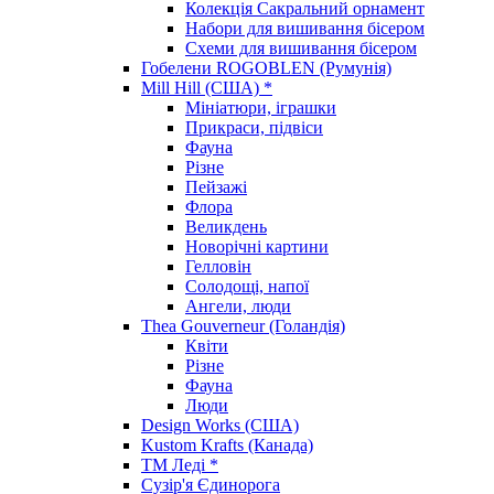
Колекція Сакральний орнамент
Набори для вишивання бісером
Схеми для вишивання бісером
Гобелени ROGOBLEN (Румунія)
Mill Hill (США) *
Мініатюри, іграшки
Прикраси, підвіси
Фауна
Різне
Пейзажі
Флора
Великдень
Новорічні картини
Гелловін
Солодощі, напої
Ангели, люди
Thea Gouverneur (Голандія)
Квіти
Різне
Фауна
Люди
Design Works (США)
Kustom Krafts (Канада)
ТМ Леді *
Сузір'я Єдинорога