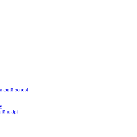
иковій основі
у
ій шкірі