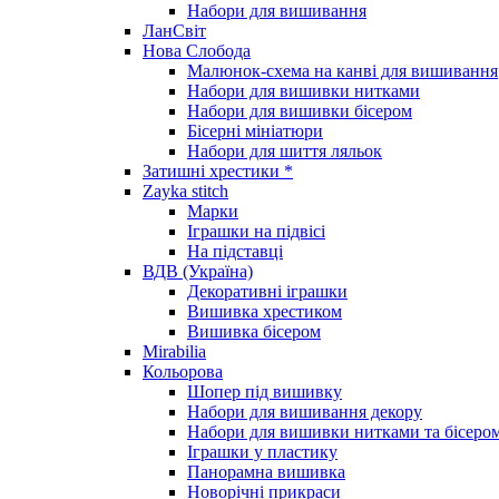
Набори для вишивання
ЛанСвіт
Нова Слобода
Малюнок-схема на канві для вишивання
Набори для вишивки нитками
Набори для вишивки бісером
Бісерні мініатюри
Набори для шиття ляльок
Затишні хрестики *
Zayka stitch
Марки
Іграшки на підвісі
На підставці
ВДВ (Україна)
Декоративні іграшки
Вишивка хрестиком
Вишивка бісером
Mirabilia
Кольорова
Шопер під вишивку
Набори для вишивання декору
Набори для вишивки нитками та бісеро
Іграшки у пластику
Панорамна вишивка
Новорічні прикраси