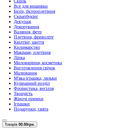
Скрізь
Все для вишивки
Бісер, бісероплетіння
Скрапбукінг
Декупаж
Декорування
Валяння, фетр
Плетіння, фриволіте
Квілтінг, шиття
Килимарство
Макраме, плетіння
Ліпка
Миловаріння, косметика
Виготовлення свічок
Малювання
М'яка іграшка, ляльки
Кулінарний розділ
Флористика, весілля
Творчість
Жіночі примхи
Іграшки
Подарунки, свята
Товарів
0
0.00грн.