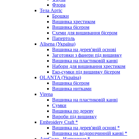
Флора
Тела Артіс
Брошки
Вишивка хрестиком
Вишивка бісером
Схеми для вишивання бісером
Папертоль
Alisena (Україна)
Вишивка на дерев'яній основі
Заготовки з фанери під вишивку
Вишивка на пластиковій канві
Набори для вишивання хрестиком
Еко-сумки під вишивку бісером
OLANTA (Україна)
Вишивка бісером
Вишивка нитками
Virena
Вишивка на пластиковій канві
Сумки
Вишивка по дереву
Вироби під вишивку
Embroidery Craft *
Вишивка на дерев'яній основі *
Вишивка на водорозчинній канві *
АртСоло - Натхнення *