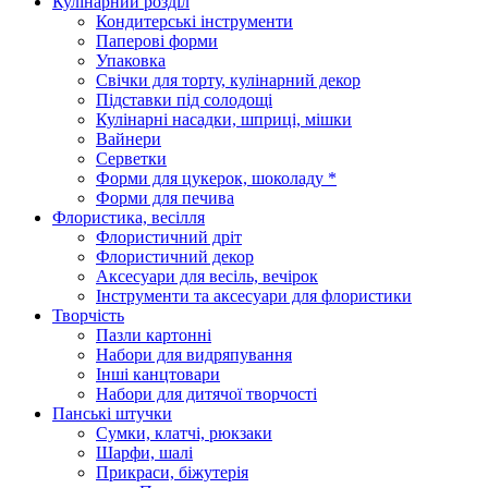
Кулінарний розділ
Кондитерські інструменти
Паперові форми
Упаковка
Свічки для торту, кулінарний декор
Підставки під солодощі
Кулінарні насадки, шприці, мішки
Вайнери
Серветки
Форми для цукерок, шоколаду *
Форми для печива
Флористика, весілля
Флористичний дріт
Флористичний декор
Аксесуари для весіль, вечірок
Інструменти та аксесуари для флористики
Творчість
Пазли картонні
Набори для видряпування
Інші канцтовари
Набори для дитячої творчості
Панські штучки
Сумки, клатчі, рюкзаки
Шарфи, шалі
Прикраси, біжутерія