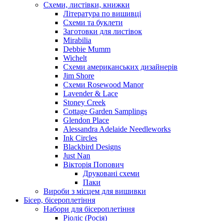
Схеми, листівки, книжки
Література по вишивці
Схеми та буклети
Заготовки для листівок
Mirabilia
Debbie Mumm
Wichelt
Схеми американських дизайнерів
Jim Shore
Cхеми Rosewood Manor
Lavender & Lace
Stoney Creek
Cottage Garden Samplings
Glendon Place
Alessandra Adelaide Needleworks
Ink Circles
Blackbird Designs
Just Nan
Вікторія Попович
Друковані схеми
Паки
Вироби з місцем для вишивки
Бісер, бісероплетіння
Набори для бісероплетіння
Ріоліс (Росія)