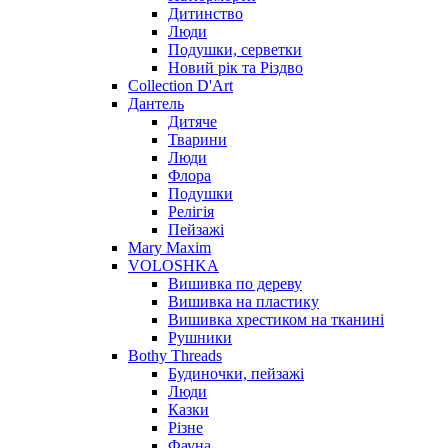
Дитинство
Люди
Подушки, серветки
Новий рік та Різдво
Collection D'Art
Дантель
Дитяче
Тварини
Люди
Флора
Подушки
Релігія
Пейзажі
Mary Maxim
VOLOSHKA
Вишивка по дереву
Вишивка на пластику
Вишивка хрестиком на тканині
Рушники
Bothy Threads
Будиночки, пейзажі
Люди
Казки
Різне
Фауна