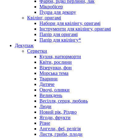
Фарби, рідкі перлини, лак
Мікробісер
Пудра для декору
Квілінг, оригамі
Набори для квілінгу, оригамі
Інструменти для квілінгу, оригамі
Папір для оригамі
Папір для квілінгу*
Декупаж
Серветки
Кухня, натюрморти
Квіти, рослини
Візерунки, фон
Морська тема
Тварини
Дитяче
Овочі, оливки
Великдень
Весілля, серця, любовь
Люди
Новий рік, Різдво
Ягоди, фрукти
Різне
Ангели, феї, релігія
Листя, гриби, плоди