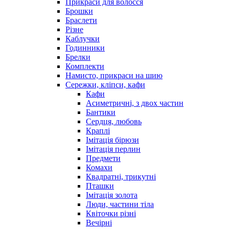
Прикраси для волосся
Брошки
Браслети
Різне
Каблучки
Годинники
Брелки
Комплекти
Намисто, прикраси на шию
Сережки, кліпси, кафи
Кафи
Асиметричні, з двох частин
Бантики
Сердця, любовь
Краплі
Імітація бірюзи
Імітація перлин
Предмети
Комахи
Квадратні, трикутні
Пташки
Імітація золота
Люди, частини тіла
Квіточки різні
Вечірні