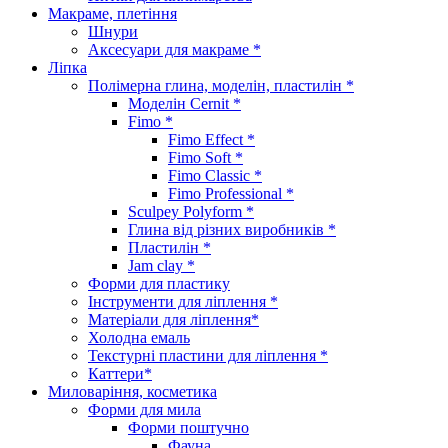
Макраме, плетіння
Шнури
Аксесуари для макраме *
Ліпка
Полімерна глина, моделін, пластилін *
Моделін Cernit *
Fimo *
Fimo Effect *
Fimo Soft *
Fimo Classic *
Fimo Professional *
Sculpey Polyform *
Глина від різних виробників *
Пластилін *
Jam clay *
Форми для пластику
Інструменти для ліплення *
Матеріали для ліплення*
Холодна емаль
Текстурні пластини для ліплення *
Каттери*
Миловаріння, косметика
Форми для мила
Форми поштучно
Фауна