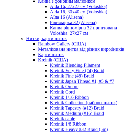
Канва з фоновим малюнком
Aida 16, 27х27 см (Voloshka)
Aida 16, 30х40 см (Voloshka)
Аїда 16 (Alisena)
Рівномірка 32 (Alisena)
Канва рівномірна 32 принтована
Voloshka, 27х27 см
Нитки, карти ниток
Rainbow Gallery (США)
Металізована нитка від різних виробників
Карти ниток
Kreinik (США)
Kreinik Blending Filament
Kreinik Very Fine (#4) Braid
Kreinik Fine (#8) Braid
Kreinik Japan Thread #1, #5 & #7
Kreinik Ombre
Kreinik Cord
Kreinik 1/16 Ribbon
Kreinik Collection (наборы ниток)
Kreinik Tapestry (#12) Braid
Kreinik Medium (#16) Braid
Kreinik cable
Kreinik 1/8 Ribbon
Kreinik Heavy #32 Braid (5m)