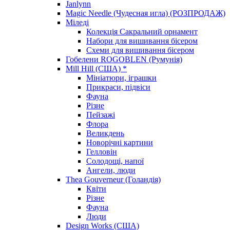
Janlynn
Magic Needle (Чудесная игла) (РОЗПРОДАЖ)
Міледі
Колекція Сакральний орнамент
Набори для вишивання бісером
Схеми для вишивання бісером
Гобелени ROGOBLEN (Румунія)
Mill Hill (США) *
Мініатюри, іграшки
Прикраси, підвіси
Фауна
Різне
Пейзажі
Флора
Великдень
Новорічні картини
Гелловін
Солодощі, напої
Ангели, люди
Thea Gouverneur (Голандія)
Квіти
Різне
Фауна
Люди
Design Works (США)