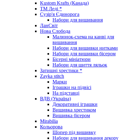
Kustom Krafts (Канада)
ТМ Леді *
Сузір'я Єдинорога
Набори для вишивання
ЛанСвіт
Нова Слобода
Малюнок-схема на канві для
вишивання
Набори для вишивки нитками
Набори для вишивки бісером
Бісерні мініатюри
Набори для шиття ляльок
Затишні хрестики *
Zayka stitch
Марки
Іграшки на підвісі
На підставці
ВДВ (Україна)
Декоративні іграшки
Вишивка хрестиком
Вишивка бісером
Mirabilia
Кольорова
Шопер під вишивку
Набори для вишивання декору