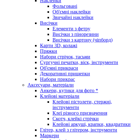
Наклейки
Фольговані
Об'ємні наклейки
Звичайні наклейки
Висічки
Елементи з фетру
Висічки з пінорезини
Висічки з картону (чіпборд)
Карти 3D, колажі
Пряжки
Набори стрічок, тасьми
Сургучні печатки, віск, інструменти
Об'ємні прикраси
Декоративні прищепки
Набори прикрас
Аксесуари, матеріали
Анкери, кутики для фото *
Клейові матеріали
Клейові пістолети, стержні,
інструменти
Клеї різного призначення
Скотч, клейкі стрічки
Клейові аркуші, крапки, квадратики
Глітер, клей з глітером, інструменти
Маркери