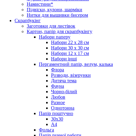
Намистини*
Підвіски, кулони, шарміки
Нитки для вышивки бисером
Скрапбукінг
Заготовки для листівок
Картон, папір для скрапбукінгу
Набори паперу
Набори 22 х 28 см
Набори 30 х 30 см
Набори 12 х 17 см
Набори інші
Пергаментний папір, велум, калька
Флора
Розводи, візерунки
Дитяча тема
Фауна
Чорно-білий
Любов
Разное
Однотонна
Папір поштучно
30х30
А4
Фольга
Папір ручної работи