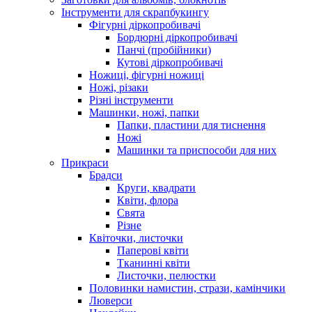
Інструменти для скрапбукингу
Фігурні діркопробивачі
Бордюрні діркопробивачі
Панчі (пробійники)
Кутові діркопробивачі
Ножиці, фігурні ножиці
Ножі, різаки
Різні інструменти
Машинки, ножі, папки
Папки, пластини для тиснення
Ножі
Машинки та приспособи для них
Прикраси
Брадси
Круги, квадрати
Квіти, флора
Свята
Різне
Квіточки, листочки
Паперові квіти
Тканинні квіти
Листочки, пелюстки
Половинки намистин, стрази, камінчики
Люверси