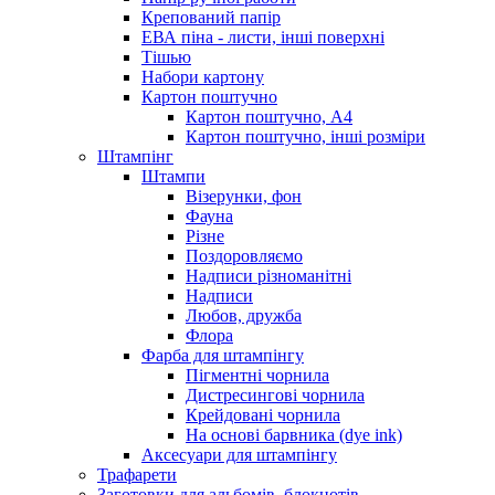
Крепований папір
ЕВА піна - листи, інші поверхні
Тішью
Набори картону
Картон поштучно
Картон поштучно, А4
Картон поштучно, інші розміри
Штампінг
Штампи
Візерунки, фон
Фауна
Різне
Поздоровляємо
Надписи різноманітні
Надписи
Любов, дружба
Флора
Фарба для штампінгу
Пігментні чорнила
Дистресингові чорнила
Крейдовані чорнила
На основі барвника (dye ink)
Аксесуари для штампінгу
Трафарети
Заготовки для альбомів, блокнотів