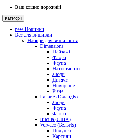
Ваш кошик порожній!
Категорії
new
Новинки
Все для вишивки
Набори для вишивання
Dimensions
Пейзажі
Флора
Фауна
Натюрморти
Люди
Дитяче
Новорічне
Різне
Lanarte (Голандія)
Люди
Фауна
Флора
Bucilla (США)
Vervaco (Бельгія)
Подушки
Картини