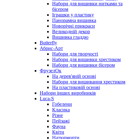
Набори для вишивки нитками та
бісером
Іграшки у пластику
Панорамна вишивка
Новорічні прикраси
Великодній декор
Вишивка гладдю
Butterfly
Абрис-Арт
Набори для творчості
Набори для вишивки хрестиком
Набори для вишивки бісером
ФрузелОк
На дерев'яній основі
Набори для вишивання хрестиком
На пластиковій основі
Набори інших виробників
Luca-S
Гобелени
Класика
Різне
Пейзажі
Фауна
Квіти
Натюрморти