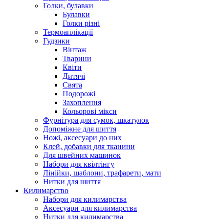
Голки, булавки
Булавки
Голки різні
Термоаплікації
Гудзики
Вінтаж
Тварини
Квіти
Дитячі
Свята
Подорожі
Захоплення
Кольорові мікси
Фурнітура для сумок, шкатулок
Допоміжне для шиття
Ножі, аксесуари до них
Клей, добавки для тканини
Для швейних машинок
Набори для квілтінгу
Лінійки, шаблони, трафарети, мати
Нитки для шиття
Килимарство
Набори для килимарства
Аксесуари для килимарства
Нитки для килимарства