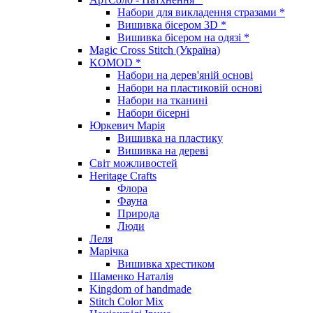
Набори для викладення стразами *
Вишивка бісером 3D *
Вишивка бісером на одязі *
Magic Cross Stitch (Україна)
KOMOD *
Набори на дерев'яній основі
Набори на пластиковій основі
Набори на тканині
Набори бісерні
Юркевич Марія
Вишивка на пластику
Вишивка на дереві
Світ можливостей
Heritage Crafts
Флора
Фауна
Природа
Люди
Леля
Марічка
Вишивка хрестиком
Шаменко Наталія
Kingdom of handmade
Stitch Color Mix