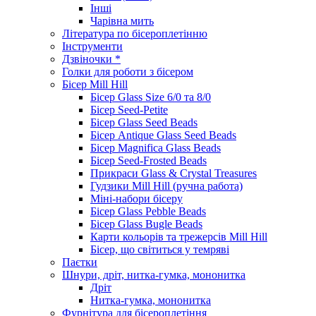
Інші
Чарівна мить
Література по бісероплетінню
Інструменти
Дзвіночки *
Голки для роботи з бісером
Бісер Mill Hill
Бісер Glass Size 6/0 та 8/0
Бісер Seed-Petite
Бісер Glass Seed Beads
Бісер Antique Glass Seed Beads
Бісер Magnifica Glass Beads
Бісер Seed-Frosted Beads
Прикраси Glass & Crystal Treasures
Гудзики Mill Hill (ручна работа)
Міні-набори бісеру
Бісер Glass Pebble Beads
Бісер Glass Bugle Beads
Карти кольорів та трежерсів Mill Hill
Бісер, що світиться у темряві
Паєтки
Шнури, дріт, нитка-гумка, мононитка
Дріт
Нитка-гумка, мононитка
Фурнітура для бісероплетіння