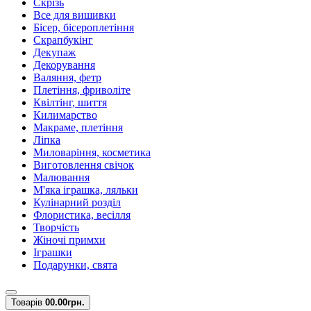
Скрізь
Все для вишивки
Бісер, бісероплетіння
Скрапбукінг
Декупаж
Декорування
Валяння, фетр
Плетіння, фриволіте
Квілтінг, шиття
Килимарство
Макраме, плетіння
Ліпка
Миловаріння, косметика
Виготовлення свічок
Малювання
М'яка іграшка, ляльки
Кулінарний розділ
Флористика, весілля
Творчість
Жіночі примхи
Іграшки
Подарунки, свята
Товарів
0
0.00грн.