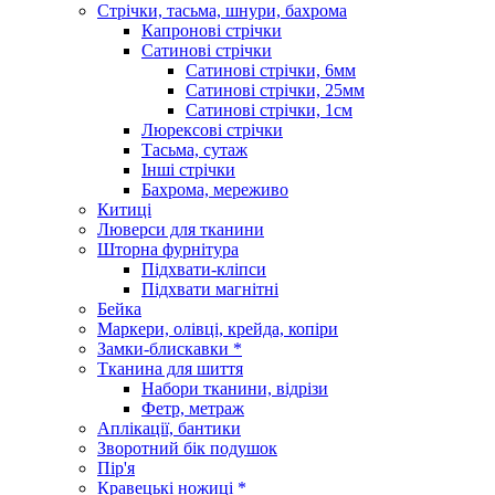
Стрічки, тасьма, шнури, бахрома
Капронові стрічки
Сатинові стрічки
Сатинові стрічки, 6мм
Сатинові стрічки, 25мм
Сатинові стрічки, 1см
Люрексові стрічки
Тасьма, сутаж
Інші стрічки
Бахрома, мереживо
Китиці
Люверси для тканини
Шторна фурнітура
Підхвати-кліпси
Підхвати магнітні
Бейка
Маркери, олівці, крейда, копіри
Замки-блискавки *
Тканина для шиття
Набори тканини, відрізи
Фетр, метраж
Аплікації, бантики
Зворотний бік подушок
Пір'я
Кравецькі ножиці *