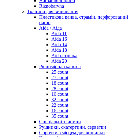
Наніашвілі Ірина
Riznobarvna
Тканина для вишивання
Пластикова канва, страмін, перфорований
папір
Aida / Аіда
Aida 11
Aida 16
Aida 14
Aida 18
Aida-стрічка
Aida 20
Рівномірна тканина
25 count
27 count
18 count
28 count
10 count
32 count
22 count
16 count
35 count
Спеціальні тканини
Рушники, скатертини, серветки
Сорочки з місцем для вишивки