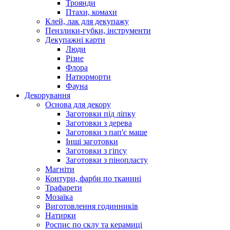
Троянди
Птахи, комахи
Клей, лак для декупажу
Пензлики-губки, інструменти
Декупажні карти
Люди
Різне
Флора
Натюрморти
Фауна
Декорування
Основа для декору
Заготовки під ліпку
Заготовки з дерева
Заготовки з пап'є маше
Інші заготовки
Заготовки з гіпсу
Заготовки з пінопласту
Магніти
Контури, фарби по тканині
Трафарети
Мозаїка
Виготовлення годинників
Натирки
Роспис по склу та керамиці