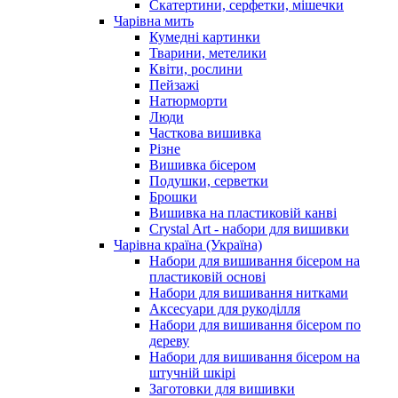
Скатертини, серфетки, мішечки
Чарiвна мить
Кумедні картинки
Тварини, метелики
Квіти, рослини
Пейзажі
Натюрморти
Люди
Часткова вишивка
Різне
Вишивка бісером
Подушки, серветки
Брошки
Вишивка на пластиковій канві
Crystal Art - набори для вишивки
Чарівна країна (Україна)
Набори для вишивання бісером на
пластиковій основі
Набори для вишивання нитками
Аксесуари для рукоділля
Набори для вишивання бісером по
дереву
Набори для вишивання бісером на
штучній шкірі
Заготовки для вишивки