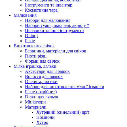
Інструменти та інвентар
Косметична тара
Малювання
Набори для малювання
Набори гуаші, акварелі, акрилу *
Пензлики та інші інструменти
Олівці
Різне
Виготовлення свічок
Барвники, матеріали для свічок
Гноти різні
Форми для свічок
М'яка іграшка, ляльки
Аксесуари для іграшок
Волосся для ляльок
Оченята, носики
Набори для виготовлення м'якої іграшки
Різне потрібне :)
Голки для ляльок
Мініатюри
Материали
Хутряний (синельний) дріт
Помпони
Хутро