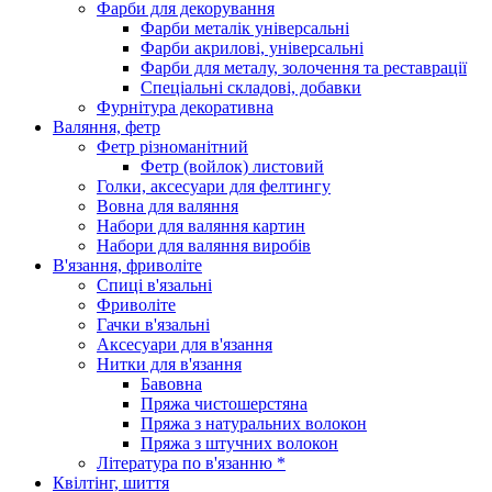
Фарби для декорування
Фарби металік універсальні
Фарби акрилові, універсальні
Фарби для металу, золочення та реставрації
Спеціальні складові, добавки
Фурнітура декоративна
Валяння, фетр
Фетр різноманітний
Фетр (войлок) листовий
Голки, аксесуари для фелтингу
Вовна для валяння
Набори для валяння картин
Набори для валяння виробів
В'язання, фриволіте
Спиці в'язальні
Фриволіте
Гачки в'язальні
Аксесуари для в'язання
Нитки для в'язання
Бавовна
Пряжа чистошерстяна
Пряжа з натуральних волокон
Пряжа з штучних волокон
Література по в'язанню *
Квілтінг, шиття