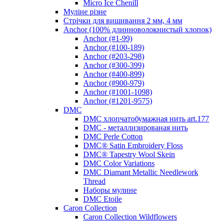
Micro Ice Chenill
Муліне різне
Стрічки для вишивання 2 мм, 4 мм
Anchor (100% длинноволокнистый хлопок)
Anchor (#1-99)
Anchor (#100-189)
Anchor (#203-298)
Anchor (#300-399)
Anchor (#400-899)
Anchor (#900-979)
Anchor (#1001-1098)
Anchor (#1201-9575)
DMC
DMC хлопчатобумажная нить art.177
DMC - металлизированая нить
DMC Perle Cotton
DMC® Satin Embroidery Floss
DMC® Tapestry Wool Skein
DMC Color Variations
DMC Diamant Metallic Needlework
Thread
Наборы мулине
DMC Etoile
Caron Collection
Caron Collection Wildflowers