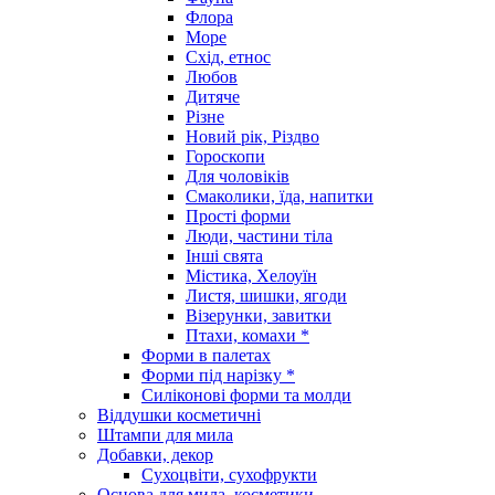
Флора
Море
Схід, етнос
Любов
Дитяче
Різне
Новий рік, Різдво
Гороскопи
Для чоловіків
Смаколики, їда, напитки
Прості форми
Люди, частини тіла
Інші свята
Містика, Хелоуїн
Листя, шишки, ягоди
Візерунки, завитки
Птахи, комахи *
Форми в палетах
Форми під нарізку *
Силіконові форми та молди
Віддушки косметичні
Штампи для мила
Добавки, декор
Сухоцвіти, сухофрукти
Основа для мила, косметики