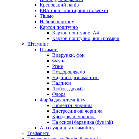
Крепований папір
ЕВА піна - листи, інші поверхні
Тішью
Набори картону
Картон поштучно
Картон поштучно, А4
Картон поштучно, інші розміри
Штампінг
Штампи
Візерунки, фон
Фауна
Різне
Поздоровляємо
Надписи різноманітні
Надписи
Любов, дружба
Флора
Фарба для штампінгу
Пігментні чорнила
Дистресингові чорнила
Крейдовані чорнила
На основі барвника (dye ink)
Аксесуари для штампінгу
Трафарети
Заготовки для альбомів, блокнотів