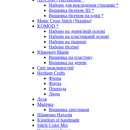
Набори для викладення стразами *
Вишивка бісером 3D *
Вишивка бісером на одязі *
Magic Cross Stitch (Україна)
KOMOD *
Набори на дерев'яній основі
Набори на пластиковій основі
Набори на тканині
Набори бісерні
Юркевич Марія
Вишивка на пластику
Вишивка на дереві
Світ можливостей
Heritage Crafts
Флора
Фауна
Природа
Люди
Леля
Марічка
Вишивка хрестиком
Шаменко Наталія
Kingdom of handmade
Stitch Color Mix