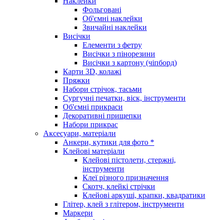
Наклейки
Фольговані
Об'ємні наклейки
Звичайні наклейки
Висічки
Елементи з фетру
Висічки з пінорезини
Висічки з картону (чіпборд)
Карти 3D, колажі
Пряжки
Набори стрічок, тасьми
Сургучні печатки, віск, інструменти
Об'ємні прикраси
Декоративні прищепки
Набори прикрас
Аксесуари, матеріали
Анкери, кутики для фото *
Клейові матеріали
Клейові пістолети, стержні,
інструменти
Клеї різного призначення
Скотч, клейкі стрічки
Клейові аркуші, крапки, квадратики
Глітер, клей з глітером, інструменти
Маркери