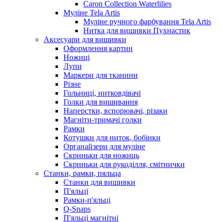
Caron Collection Waterlilies
Муліне Tela Artis
Муліне ручного фарбування Tela Artis
Нитка для вишивки Пухнастик
Аксесуари для вишивки
Оформлення картин
Ножиці
Лупи
Маркери для тканини
Різне
Гольниці, нитковдівачі
Голки для вишивання
Наперстки, вспорювачі, різаки
Магніти-тримачі голки
Рамки
Котушки для ниток, бобінки
Органайзери для муліне
Скриньки для ножиць
Скриньки для рукоділля, смітнички
Станки, рамки, пяльца
Станки для вишивки
П'яльці
Рамки-п'яльці
Q-Snaps
П'яльці магнітні