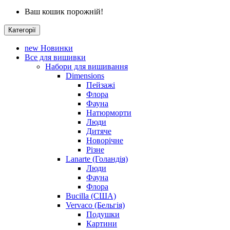
Ваш кошик порожній!
Категорії
new
Новинки
Все для вишивки
Набори для вишивання
Dimensions
Пейзажі
Флора
Фауна
Натюрморти
Люди
Дитяче
Новорічне
Різне
Lanarte (Голандія)
Люди
Фауна
Флора
Bucilla (США)
Vervaco (Бельгія)
Подушки
Картини