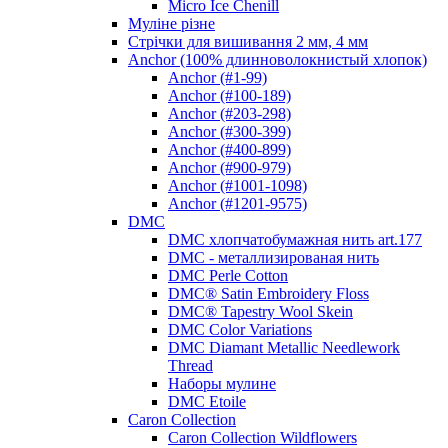
Micro Ice Chenill
Муліне різне
Стрічки для вишивання 2 мм, 4 мм
Anchor (100% длинноволокнистый хлопок)
Anchor (#1-99)
Anchor (#100-189)
Anchor (#203-298)
Anchor (#300-399)
Anchor (#400-899)
Anchor (#900-979)
Anchor (#1001-1098)
Anchor (#1201-9575)
DMC
DMC хлопчатобумажная нить art.177
DMC - металлизированая нить
DMC Perle Cotton
DMC® Satin Embroidery Floss
DMC® Tapestry Wool Skein
DMC Color Variations
DMC Diamant Metallic Needlework
Thread
Наборы мулине
DMC Etoile
Caron Collection
Caron Collection Wildflowers