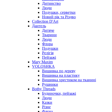
Дитинство
Люди
Подушки, серветки
Новий рік та Різдво
Collection D'Art
Дантель
Дитяче
Тварини
Люди
Флора
Подушки
Релігія
Пейзажі
Mary Maxim
VOLOSHKA
Вишивка по дереву
Вишивка на пластику
Вишивка хрестиком на тканині
Рушники
Bothy Threads
Будиночки, пейзажі
Люди
Казки
Різне
Фауна