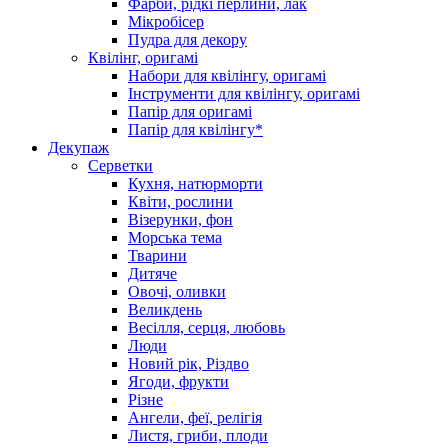
Фарби, рідкі перлини, лак
Мікробісер
Пудра для декору
Квілінг, оригамі
Набори для квілінгу, оригамі
Інструменти для квілінгу, оригамі
Папір для оригамі
Папір для квілінгу*
Декупаж
Серветки
Кухня, натюрморти
Квіти, рослини
Візерунки, фон
Морська тема
Тварини
Дитяче
Овочі, оливки
Великдень
Весілля, серця, любовь
Люди
Новий рік, Різдво
Ягоди, фрукти
Різне
Ангели, феї, релігія
Листя, гриби, плоди