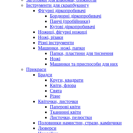
Інструменти для скрапбукингу
Фігурні діркопробивачі
Бордюрні діркопробивачі
Панчі (пробійники)
Кутові діркопробивачі
Ножиці, фігурні ножиці
Ножі, різаки
Різні інструменти
Машинки, ножі, папки
Папки, пластини для тиснення
Ножі
Машинки та приспособи для них
Прикраси
Брадси
Круги, квадрати
Квіти, флора
Свята
Різне
Квіточки, листочки
Паперові квіти
Тканинні квіти
Листочки, пелюстки
Половинки намистин, стрази, камінчики
Люверси