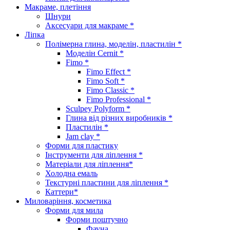
Макраме, плетіння
Шнури
Аксесуари для макраме *
Ліпка
Полімерна глина, моделін, пластилін *
Моделін Cernit *
Fimo *
Fimo Effect *
Fimo Soft *
Fimo Classic *
Fimo Professional *
Sculpey Polyform *
Глина від різних виробників *
Пластилін *
Jam clay *
Форми для пластику
Інструменти для ліплення *
Матеріали для ліплення*
Холодна емаль
Текстурні пластини для ліплення *
Каттери*
Миловаріння, косметика
Форми для мила
Форми поштучно
Фауна