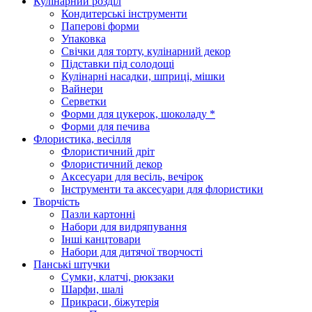
Кулінарний розділ
Кондитерські інструменти
Паперові форми
Упаковка
Свічки для торту, кулінарний декор
Підставки під солодощі
Кулінарні насадки, шприці, мішки
Вайнери
Серветки
Форми для цукерок, шоколаду *
Форми для печива
Флористика, весілля
Флористичний дріт
Флористичний декор
Аксесуари для весіль, вечірок
Інструменти та аксесуари для флористики
Творчість
Пазли картонні
Набори для видряпування
Інші канцтовари
Набори для дитячої творчості
Панські штучки
Сумки, клатчі, рюкзаки
Шарфи, шалі
Прикраси, біжутерія