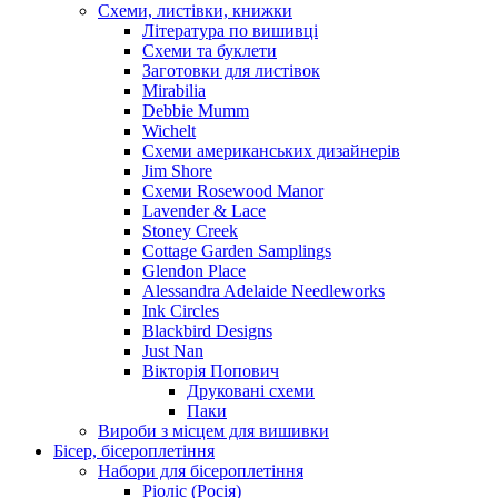
Схеми, листівки, книжки
Література по вишивці
Схеми та буклети
Заготовки для листівок
Mirabilia
Debbie Mumm
Wichelt
Схеми американських дизайнерів
Jim Shore
Cхеми Rosewood Manor
Lavender & Lace
Stoney Creek
Cottage Garden Samplings
Glendon Place
Alessandra Adelaide Needleworks
Ink Circles
Blackbird Designs
Just Nan
Вікторія Попович
Друковані схеми
Паки
Вироби з місцем для вишивки
Бісер, бісероплетіння
Набори для бісероплетіння
Ріоліс (Росія)