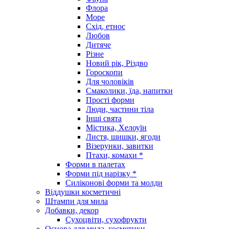
Флора
Море
Схід, етнос
Любов
Дитяче
Різне
Новий рік, Різдво
Гороскопи
Для чоловіків
Смаколики, їда, напитки
Прості форми
Люди, частини тіла
Інші свята
Містика, Хелоуїн
Листя, шишки, ягоди
Візерунки, завитки
Птахи, комахи *
Форми в палетах
Форми під нарізку *
Силіконові форми та молди
Віддушки косметичні
Штампи для мила
Добавки, декор
Сухоцвіти, сухофрукти
Основа для мила, косметики