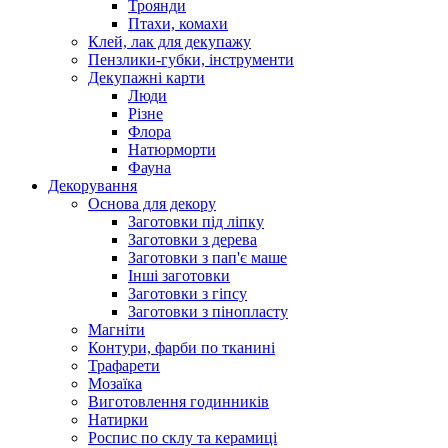
Троянди
Птахи, комахи
Клей, лак для декупажу
Пензлики-губки, інструменти
Декупажні карти
Люди
Різне
Флора
Натюрморти
Фауна
Декорування
Основа для декору
Заготовки під ліпку
Заготовки з дерева
Заготовки з пап'є маше
Інші заготовки
Заготовки з гіпсу
Заготовки з пінопласту
Магніти
Контури, фарби по тканині
Трафарети
Мозаїка
Виготовлення годинників
Натирки
Роспис по склу та керамиці