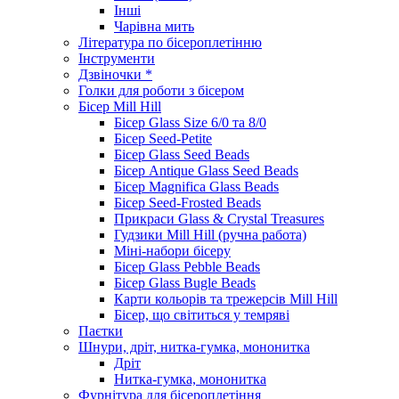
Інші
Чарівна мить
Література по бісероплетінню
Інструменти
Дзвіночки *
Голки для роботи з бісером
Бісер Mill Hill
Бісер Glass Size 6/0 та 8/0
Бісер Seed-Petite
Бісер Glass Seed Beads
Бісер Antique Glass Seed Beads
Бісер Magnifica Glass Beads
Бісер Seed-Frosted Beads
Прикраси Glass & Crystal Treasures
Гудзики Mill Hill (ручна работа)
Міні-набори бісеру
Бісер Glass Pebble Beads
Бісер Glass Bugle Beads
Карти кольорів та трежерсів Mill Hill
Бісер, що світиться у темряві
Паєтки
Шнури, дріт, нитка-гумка, мононитка
Дріт
Нитка-гумка, мононитка
Фурнітура для бісероплетіння