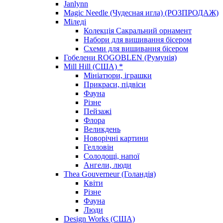
Janlynn
Magic Needle (Чудесная игла) (РОЗПРОДАЖ)
Міледі
Колекція Сакральний орнамент
Набори для вишивання бісером
Схеми для вишивання бісером
Гобелени ROGOBLEN (Румунія)
Mill Hill (США) *
Мініатюри, іграшки
Прикраси, підвіси
Фауна
Різне
Пейзажі
Флора
Великдень
Новорічні картини
Гелловін
Солодощі, напої
Ангели, люди
Thea Gouverneur (Голандія)
Квіти
Різне
Фауна
Люди
Design Works (США)