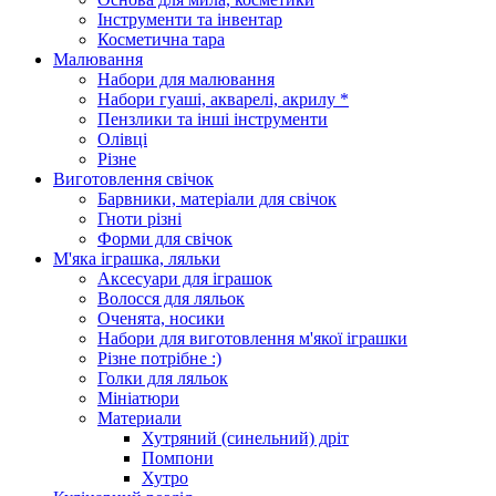
Інструменти та інвентар
Косметична тара
Малювання
Набори для малювання
Набори гуаші, акварелі, акрилу *
Пензлики та інші інструменти
Олівці
Різне
Виготовлення свічок
Барвники, матеріали для свічок
Гноти різні
Форми для свічок
М'яка іграшка, ляльки
Аксесуари для іграшок
Волосся для ляльок
Оченята, носики
Набори для виготовлення м'якої іграшки
Різне потрібне :)
Голки для ляльок
Мініатюри
Материали
Хутряний (синельний) дріт
Помпони
Хутро