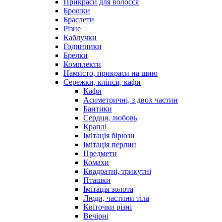
Прикраси для волосся
Брошки
Браслети
Різне
Каблучки
Годинники
Брелки
Комплекти
Намисто, прикраси на шию
Сережки, кліпси, кафи
Кафи
Асиметричні, з двох частин
Бантики
Сердця, любовь
Краплі
Імітація бірюзи
Імітація перлин
Предмети
Комахи
Квадратні, трикутні
Пташки
Імітація золота
Люди, частини тіла
Квіточки різні
Вечірні