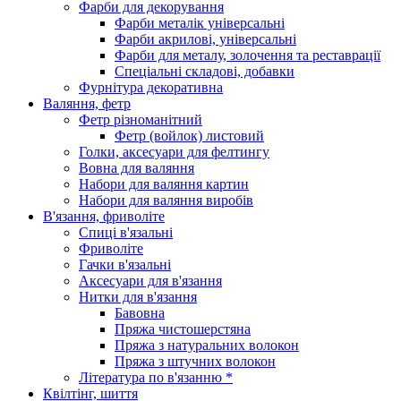
Фарби для декорування
Фарби металік універсальні
Фарби акрилові, універсальні
Фарби для металу, золочення та реставрації
Спеціальні складові, добавки
Фурнітура декоративна
Валяння, фетр
Фетр різноманітний
Фетр (войлок) листовий
Голки, аксесуари для фелтингу
Вовна для валяння
Набори для валяння картин
Набори для валяння виробів
В'язання, фриволіте
Спиці в'язальні
Фриволіте
Гачки в'язальні
Аксесуари для в'язання
Нитки для в'язання
Бавовна
Пряжа чистошерстяна
Пряжа з натуральних волокон
Пряжа з штучних волокон
Література по в'язанню *
Квілтінг, шиття