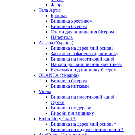
Флора
Тела Артіс
Брошки
Вишивка хрестиком
Вишивка бісером
Схеми для вишивання бісером
Папертоль
Alisena (Україна)
Вишивка на дерев'яній основі
Заготовки з фанери під вишивку
Вишивка на пластиковій канві
Набори для вишивання хрестиком
Еко-сумки під вишивку бісером
OLANTA (Україна)
Вишивка бісером
Вишивка нитками
Virena
Вишивка на пластиковій канві
Сумки
Вишивка по дереву
Вироби під вишивку
Embroidery Craft *
Вишивка на дерев'яній основі *
Вишивка на водорозчинній канві *
АртСоло - Натхнення *