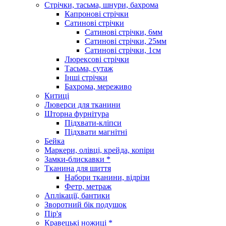
Стрічки, тасьма, шнури, бахрома
Капронові стрічки
Сатинові стрічки
Сатинові стрічки, 6мм
Сатинові стрічки, 25мм
Сатинові стрічки, 1см
Люрексові стрічки
Тасьма, сутаж
Інші стрічки
Бахрома, мереживо
Китиці
Люверси для тканини
Шторна фурнітура
Підхвати-кліпси
Підхвати магнітні
Бейка
Маркери, олівці, крейда, копіри
Замки-блискавки *
Тканина для шиття
Набори тканини, відрізи
Фетр, метраж
Аплікації, бантики
Зворотний бік подушок
Пір'я
Кравецькі ножиці *