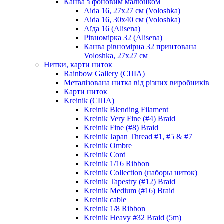
Канва з фоновим малюнком
Aida 16, 27х27 см (Voloshka)
Aida 16, 30х40 см (Voloshka)
Аїда 16 (Alisena)
Рівномірка 32 (Alisena)
Канва рівномірна 32 принтована
Voloshka, 27х27 см
Нитки, карти ниток
Rainbow Gallery (США)
Металізована нитка від різних виробників
Карти ниток
Kreinik (США)
Kreinik Blending Filament
Kreinik Very Fine (#4) Braid
Kreinik Fine (#8) Braid
Kreinik Japan Thread #1, #5 & #7
Kreinik Ombre
Kreinik Cord
Kreinik 1/16 Ribbon
Kreinik Collection (наборы ниток)
Kreinik Tapestry (#12) Braid
Kreinik Medium (#16) Braid
Kreinik cable
Kreinik 1/8 Ribbon
Kreinik Heavy #32 Braid (5m)