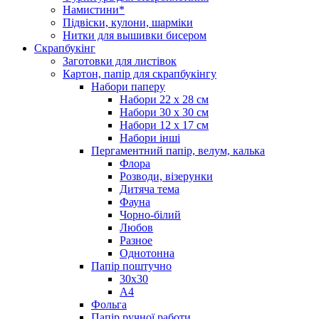
Намистини*
Підвіски, кулони, шарміки
Нитки для вышивки бисером
Скрапбукінг
Заготовки для листівок
Картон, папір для скрапбукінгу
Набори паперу
Набори 22 х 28 см
Набори 30 х 30 см
Набори 12 х 17 см
Набори інші
Пергаментний папір, велум, калька
Флора
Розводи, візерунки
Дитяча тема
Фауна
Чорно-білий
Любов
Разное
Однотонна
Папір поштучно
30х30
А4
Фольга
Папір ручної работи