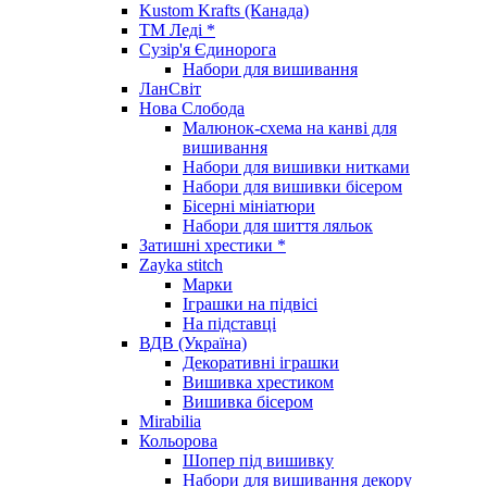
Kustom Krafts (Канада)
ТМ Леді *
Сузір'я Єдинорога
Набори для вишивання
ЛанСвіт
Нова Слобода
Малюнок-схема на канві для
вишивання
Набори для вишивки нитками
Набори для вишивки бісером
Бісерні мініатюри
Набори для шиття ляльок
Затишні хрестики *
Zayka stitch
Марки
Іграшки на підвісі
На підставці
ВДВ (Україна)
Декоративні іграшки
Вишивка хрестиком
Вишивка бісером
Mirabilia
Кольорова
Шопер під вишивку
Набори для вишивання декору