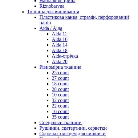
Наніашвілі Ірина
Riznobarvna
Тканина для вишивання
Пластикова канва, страмін, перфорований
папір
Aida / Аіда
Aida 11
Aida 16
Aida 14
Aida 18
Aida-стрічка
Aida 20
Рівномірна тканина
25 count
27 count
18 count
28 count
10 count
32 count
22 count
16 count
35 count
Спеціальні тканини
Рушники, скатертини, серветки
Сорочки з місцем для вишивки