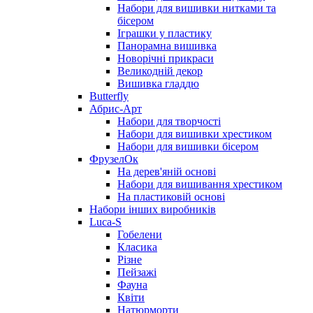
Набори для вишивки нитками та
бісером
Іграшки у пластику
Панорамна вишивка
Новорічні прикраси
Великодній декор
Вишивка гладдю
Butterfly
Абрис-Арт
Набори для творчості
Набори для вишивки хрестиком
Набори для вишивки бісером
ФрузелОк
На дерев'яній основі
Набори для вишивання хрестиком
На пластиковій основі
Набори інших виробників
Luca-S
Гобелени
Класика
Різне
Пейзажі
Фауна
Квіти
Натюрморти