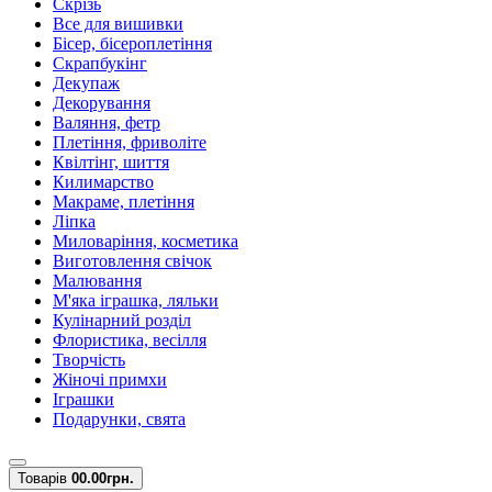
Скрізь
Все для вишивки
Бісер, бісероплетіння
Скрапбукінг
Декупаж
Декорування
Валяння, фетр
Плетіння, фриволіте
Квілтінг, шиття
Килимарство
Макраме, плетіння
Ліпка
Миловаріння, косметика
Виготовлення свічок
Малювання
М'яка іграшка, ляльки
Кулінарний розділ
Флористика, весілля
Творчість
Жіночі примхи
Іграшки
Подарунки, свята
Товарів
0
0.00грн.