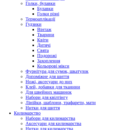
Голки, булавки
Булавки
Голки різні
Термоаплікації
Гудзики
Вінтаж
Тварини
Квіти
Дитячі
Свята
Подорожі
Захоплення
Кольорові мікси
Фурнітура для сумок, шкатулок
Допоміжне для шиття
Ножі, аксесуари до них
Клей, добавки для тканини
Для швейних машинок
Набори для квілтінгу
Лінійки, шаблони, трафарети, мати
Нитки для шиття
Килимарство
Набори для килимарства
Аксесуари для килимарства
Нитки для килимарства