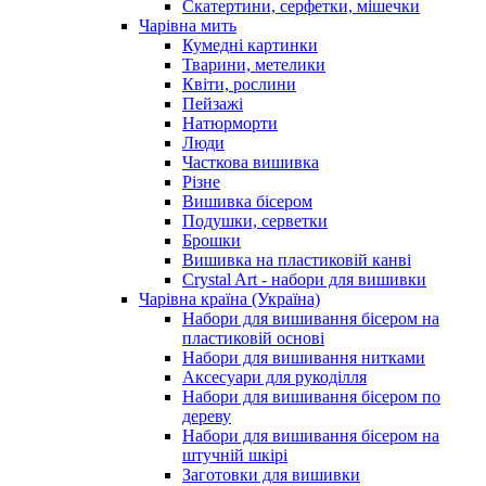
Скатертини, серфетки, мішечки
Чарiвна мить
Кумедні картинки
Тварини, метелики
Квіти, рослини
Пейзажі
Натюрморти
Люди
Часткова вишивка
Різне
Вишивка бісером
Подушки, серветки
Брошки
Вишивка на пластиковій канві
Crystal Art - набори для вишивки
Чарівна країна (Україна)
Набори для вишивання бісером на
пластиковій основі
Набори для вишивання нитками
Аксесуари для рукоділля
Набори для вишивання бісером по
дереву
Набори для вишивання бісером на
штучній шкірі
Заготовки для вишивки