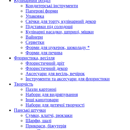
Кулінарний розділ
Кондитерські інструменти
Паперові форми
Упаковка
Свічки для торту, кулінарний декор
Підставки під солодощі
Кулінарні насадки, шприці, мішки
Вайнери
Серветки
Форми для цукерок, шоколаду *
Форми для печива
Флористика, весілля
Флористичний дріт
Флористичний декор
Аксесуари для весіль, вечірок
Інструменти та аксесуари для флористики
Творчість
Пазли картонні
Набори для видряпування
Інші канцтовари
Набори для дитячої творчості
Панські штучки
Сумки, клатчі, рюкзаки
Шарфи, шалі
Прикраси, біжутерія