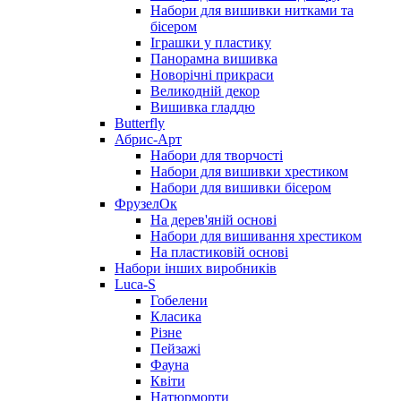
Набори для вишивки нитками та
бісером
Іграшки у пластику
Панорамна вишивка
Новорічні прикраси
Великодній декор
Вишивка гладдю
Butterfly
Абрис-Арт
Набори для творчості
Набори для вишивки хрестиком
Набори для вишивки бісером
ФрузелОк
На дерев'яній основі
Набори для вишивання хрестиком
На пластиковій основі
Набори інших виробників
Luca-S
Гобелени
Класика
Різне
Пейзажі
Фауна
Квіти
Натюрморти