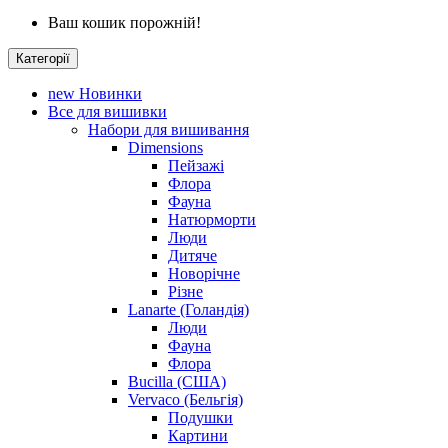
Ваш кошик порожній!
Категорії
new
Новинки
Все для вишивки
Набори для вишивання
Dimensions
Пейзажі
Флора
Фауна
Натюрморти
Люди
Дитяче
Новорічне
Різне
Lanarte (Голандія)
Люди
Фауна
Флора
Bucilla (США)
Vervaco (Бельгія)
Подушки
Картини