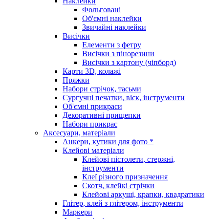
Наклейки
Фольговані
Об'ємні наклейки
Звичайні наклейки
Висічки
Елементи з фетру
Висічки з пінорезини
Висічки з картону (чіпборд)
Карти 3D, колажі
Пряжки
Набори стрічок, тасьми
Сургучні печатки, віск, інструменти
Об'ємні прикраси
Декоративні прищепки
Набори прикрас
Аксесуари, матеріали
Анкери, кутики для фото *
Клейові матеріали
Клейові пістолети, стержні,
інструменти
Клеї різного призначення
Скотч, клейкі стрічки
Клейові аркуші, крапки, квадратики
Глітер, клей з глітером, інструменти
Маркери