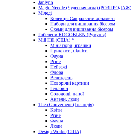
Janlynn
Magic Needle (Чудесная игла) (РОЗПРОДАЖ)
Міледі
Колекція Сакральний орнамент
Набори для вишивання бісером
Схеми для вишивання бісером
Гобелени ROGOBLEN (Румунія)
Mill Hill (США) *
Мініатюри, іграшки
Прикраси, підвіси
Фауна
Різне
Пейзажі
Флора
Великдень
Новорічні картини
Гелловін
Солодощі, напої
Ангели, люди
Thea Gouverneur (Голандія)
Квіти
Різне
Фауна
Люди
Design Works (США)