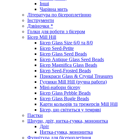
Інші
Чарівна мить
Література по бісероплетінню
Інструменти
Дзвіночки *
Голки для роботи з бісером
Бісер Mill Hill
Бісер Glass Size 6/0 та 8/0
Бісер Seed-Petite
Бісер Glass Seed Beads
Бісер Antique Glass Seed Beads
Бісер Magnifica Glass Beads
Бісер Seed-Frosted Beads
Прикраси Glass & Crystal Treasures
Гудзики Mill Hill (ручна работа)
Міні-набори бісеру
Бісер Glass Pebble Beads
Бісер Glass Bugle Beads
Карти кольорів та трежерсів Mill Hill
Бісер, що світиться у темряві
Паєтки
Шнури, дріт, нитка-гумка, мононитка
Дріт
Нитка-гумка, мононитка
Фурнітура для бісероплетіння