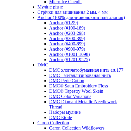
Micro Ice Chenill
Муліне різне
Стрічки для вишивання 2 мм, 4 мм
Anchor (100% длинноволокнистый хлопок)
Anchor (#1-99)
Anchor (#100-189)
Anchor (#203-298)
Anchor (#300-399)
Anchor (#400-899)
Anchor (#900-979)
Anchor (#1001-1098)
Anchor (#1201-9575)
DMC
DMC хлопчатобумажная нить art.177
DMC - металлизированая нить
DMC Perle Cotton
DMC® Satin Embroidery Floss
DMC® Tapestry Wool Skein
DMC Color Variations
DMC Diamant Metallic Needlework
Thread
Наборы мулине
DMC Etoile
Caron Collection
Caron Collection Wildflowers