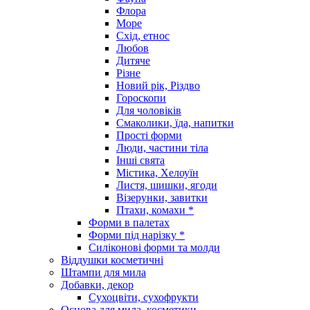
Флора
Море
Схід, етнос
Любов
Дитяче
Різне
Новий рік, Різдво
Гороскопи
Для чоловіків
Смаколики, їда, напитки
Прості форми
Люди, частини тіла
Інші свята
Містика, Хелоуїн
Листя, шишки, ягоди
Візерунки, завитки
Птахи, комахи *
Форми в палетах
Форми під нарізку *
Силіконові форми та молди
Віддушки косметичні
Штампи для мила
Добавки, декор
Сухоцвіти, сухофрукти
Основа для мила, косметики