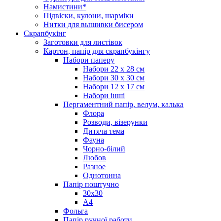
Намистини*
Підвіски, кулони, шарміки
Нитки для вышивки бисером
Скрапбукінг
Заготовки для листівок
Картон, папір для скрапбукінгу
Набори паперу
Набори 22 х 28 см
Набори 30 х 30 см
Набори 12 х 17 см
Набори інші
Пергаментний папір, велум, калька
Флора
Розводи, візерунки
Дитяча тема
Фауна
Чорно-білий
Любов
Разное
Однотонна
Папір поштучно
30х30
А4
Фольга
Папір ручної работи