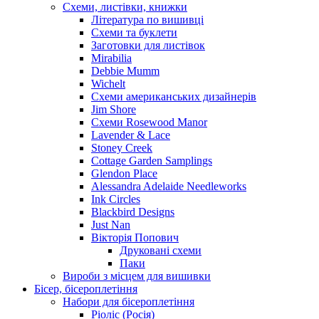
Схеми, листівки, книжки
Література по вишивці
Схеми та буклети
Заготовки для листівок
Mirabilia
Debbie Mumm
Wichelt
Схеми американських дизайнерів
Jim Shore
Cхеми Rosewood Manor
Lavender & Lace
Stoney Creek
Cottage Garden Samplings
Glendon Place
Alessandra Adelaide Needleworks
Ink Circles
Blackbird Designs
Just Nan
Вікторія Попович
Друковані схеми
Паки
Вироби з місцем для вишивки
Бісер, бісероплетіння
Набори для бісероплетіння
Ріоліс (Росія)