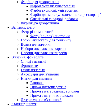
Фарби для декорування
Фарби металік універсальні
Фарби акрилові, універсальні
Фарби для металу, золочення та реставрації
Спеціальні складові, добавки
Фурнітура декоративна
Валяння, фетр
Фетр різноманітний
Фетр (войлок) листовий
Голки, аксесуари для фелтингу
Вовна для валяння
Набори для валяння картин
Набори для валяння виробів
В'язання, фриволіте
Спиці в'язальні
Фриволіте
Гачки в'язальні
Аксесуари для в'язання
Нитки для в'язання
Бавовна
Пряжа чистошерстяна
Пряжа з натуральних волокон
Пряжа з штучних волокон
Література по в'язанню *
Квілтінг, шиття