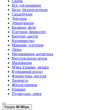
Скрізь
Все для вишивки
Бісер, бісероплетіння
Скрапбукінг
Декупаж
Декорування
Валяння, фетр
Плетіння, фриволіте
Квілтінг, шиття
Килимарство
Макраме, плетіння
Ліпка
Миловаріння, косметика
Виготовлення свічок
Малювання
М'яка іграшка, ляльки
Кулінарний розділ
Флористика, весілля
Творчість
Жіночі примхи
Іграшки
Подарунки, свята
Товарів
0
0.00грн.