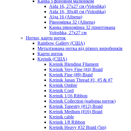
Канва з фоновим малюнком
Aida 16, 27х27 см (Voloshka)
Aida 16, 30х40 см (Voloshka)
Аїда 16 (Alisena)
Рівномірка 32 (Alisena)
Канва рівномірна 32 принтована
Voloshka, 27х27 см
Нитки, карти ниток
Rainbow Gallery (США)
Металізована нитка від різних виробників
Карти ниток
Kreinik (США)
Kreinik Blending Filament
Kreinik Very Fine (#4) Braid
Kreinik Fine (#8) Braid
Kreinik Japan Thread #1, #5 & #7
Kreinik Ombre
Kreinik Cord
Kreinik 1/16 Ribbon
Kreinik Collection (наборы ниток)
Kreinik Tapestry (#12) Braid
Kreinik Medium (#16) Braid
Kreinik cable
Kreinik 1/8 Ribbon
Kreinik Heavy #32 Braid (5m)