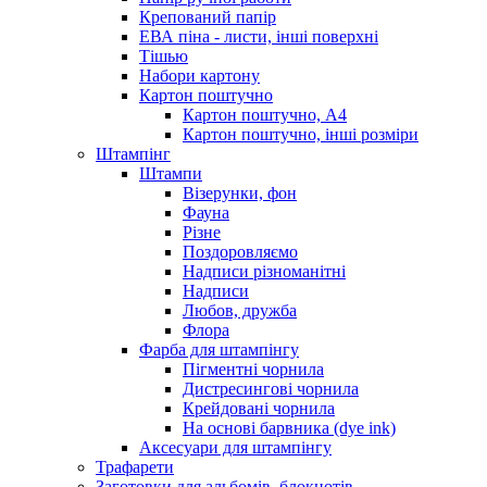
Крепований папір
ЕВА піна - листи, інші поверхні
Тішью
Набори картону
Картон поштучно
Картон поштучно, А4
Картон поштучно, інші розміри
Штампінг
Штампи
Візерунки, фон
Фауна
Різне
Поздоровляємо
Надписи різноманітні
Надписи
Любов, дружба
Флора
Фарба для штампінгу
Пігментні чорнила
Дистресингові чорнила
Крейдовані чорнила
На основі барвника (dye ink)
Аксесуари для штампінгу
Трафарети
Заготовки для альбомів, блокнотів