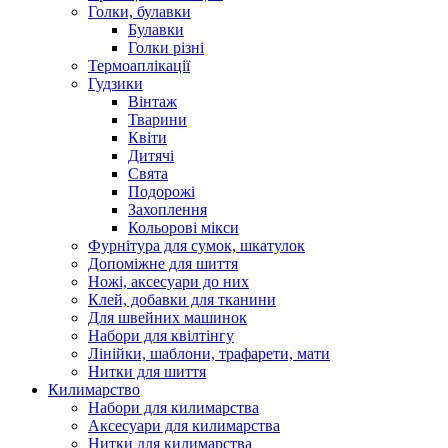
Голки, булавки
Булавки
Голки різні
Термоаплікації
Гудзики
Вінтаж
Тварини
Квіти
Дитячі
Свята
Подорожі
Захоплення
Кольорові мікси
Фурнітура для сумок, шкатулок
Допоміжне для шиття
Ножі, аксесуари до них
Клей, добавки для тканини
Для швейних машинок
Набори для квілтінгу
Лінійки, шаблони, трафарети, мати
Нитки для шиття
Килимарство
Набори для килимарства
Аксесуари для килимарства
Нитки для килимарства