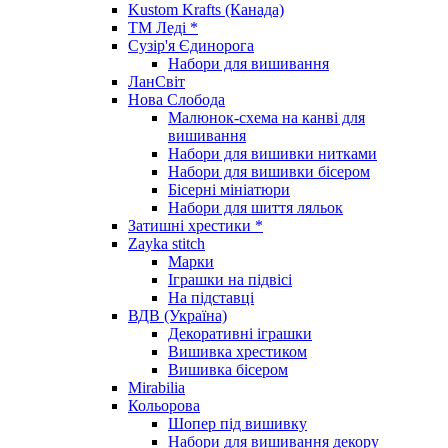
Kustom Krafts (Канада)
ТМ Леді *
Сузір'я Єдинорога
Набори для вишивання
ЛанСвіт
Нова Слобода
Малюнок-схема на канві для
вишивання
Набори для вишивки нитками
Набори для вишивки бісером
Бісерні мініатюри
Набори для шиття ляльок
Затишні хрестики *
Zayka stitch
Марки
Іграшки на підвісі
На підставці
ВДВ (Україна)
Декоративні іграшки
Вишивка хрестиком
Вишивка бісером
Mirabilia
Кольорова
Шопер під вишивку
Набори для вишивання декору