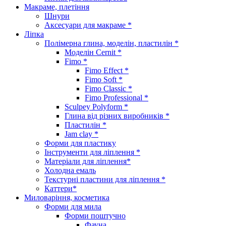
Макраме, плетіння
Шнури
Аксесуари для макраме *
Ліпка
Полімерна глина, моделін, пластилін *
Моделін Cernit *
Fimo *
Fimo Effect *
Fimo Soft *
Fimo Classic *
Fimo Professional *
Sculpey Polyform *
Глина від різних виробників *
Пластилін *
Jam clay *
Форми для пластику
Інструменти для ліплення *
Матеріали для ліплення*
Холодна емаль
Текстурні пластини для ліплення *
Каттери*
Миловаріння, косметика
Форми для мила
Форми поштучно
Фауна