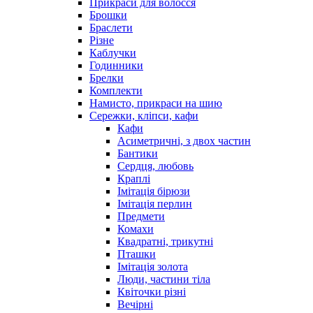
Прикраси для волосся
Брошки
Браслети
Різне
Каблучки
Годинники
Брелки
Комплекти
Намисто, прикраси на шию
Сережки, кліпси, кафи
Кафи
Асиметричні, з двох частин
Бантики
Сердця, любовь
Краплі
Імітація бірюзи
Імітація перлин
Предмети
Комахи
Квадратні, трикутні
Пташки
Імітація золота
Люди, частини тіла
Квіточки різні
Вечірні