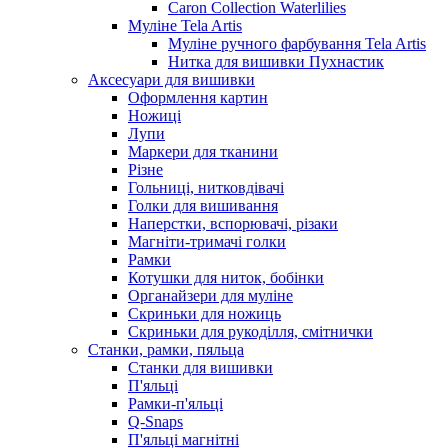
Caron Collection Waterlilies
Муліне Tela Artis
Муліне ручного фарбування Tela Artis
Нитка для вишивки Пухнастик
Аксесуари для вишивки
Оформлення картин
Ножиці
Лупи
Маркери для тканини
Різне
Гольниці, нитковдівачі
Голки для вишивання
Наперстки, вспорювачі, різаки
Магніти-тримачі голки
Рамки
Котушки для ниток, бобінки
Органайзери для муліне
Скриньки для ножиць
Скриньки для рукоділля, смітнички
Станки, рамки, пяльца
Станки для вишивки
П'яльці
Рамки-п'яльці
Q-Snaps
П'яльці магнітні