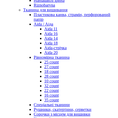
Наніашвілі Ірина
Riznobarvna
Тканина для вишивання
Пластикова канва, страмін, перфорований
папір
Aida / Аіда
Aida 11
Aida 16
Aida 14
Aida 18
Aida-стрічка
Aida 20
Рівномірна тканина
25 count
27 count
18 count
28 count
10 count
32 count
22 count
16 count
35 count
Спеціальні тканини
Рушники, скатертини, серветки
Сорочки з місцем для вишивки