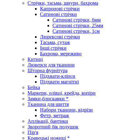
Стрічки, тасьма, шнури, бахрома
Капронові стрічки
Сатинові стрічки
Сатинові стрічки, 6мм
Сатинові стрічки, 25мм
Сатинові стрічки, 1см
Люрексові стрічки
Тасьма, сутаж
Інші стрічки
Бахрома, мереживо
Китиці
Люверси для тканини
Шторна фурнітура
Підхвати-кліпси
Підхвати магнітні
Бейка
Маркери, олівці, крейда, копіри
Замки-блискавки *
Тканина для шиття
Набори тканини, відрізи
Фетр, метраж
Аплікації, бантики
Зворотний бік подушок
Пір'я
Кравецькі ножиці *