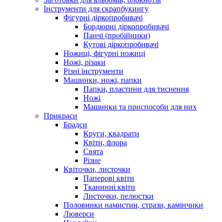
Інструменти для скрапбукингу
Фігурні діркопробивачі
Бордюрні діркопробивачі
Панчі (пробійники)
Кутові діркопробивачі
Ножиці, фігурні ножиці
Ножі, різаки
Різні інструменти
Машинки, ножі, папки
Папки, пластини для тиснення
Ножі
Машинки та приспособи для них
Прикраси
Брадси
Круги, квадрати
Квіти, флора
Свята
Різне
Квіточки, листочки
Паперові квіти
Тканинні квіти
Листочки, пелюстки
Половинки намистин, стрази, камінчики
Люверси