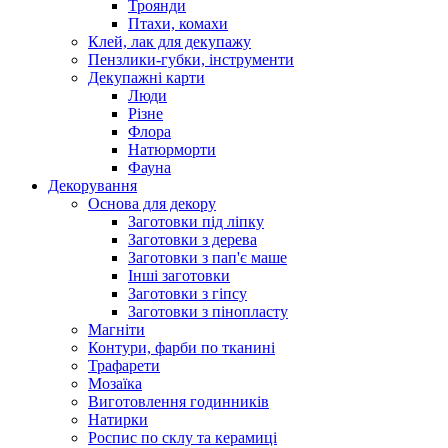
Троянди
Птахи, комахи
Клей, лак для декупажу
Пензлики-губки, інструменти
Декупажні карти
Люди
Різне
Флора
Натюрморти
Фауна
Декорування
Основа для декору
Заготовки під ліпку
Заготовки з дерева
Заготовки з пап'є маше
Інші заготовки
Заготовки з гіпсу
Заготовки з пінопласту
Магніти
Контури, фарби по тканині
Трафарети
Мозаїка
Виготовлення годинників
Натирки
Роспис по склу та керамиці