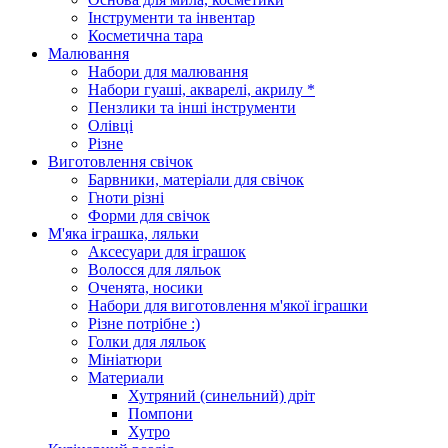
Інструменти та інвентар
Косметична тара
Малювання
Набори для малювання
Набори гуаші, акварелі, акрилу *
Пензлики та інші інструменти
Олівці
Різне
Виготовлення свічок
Барвники, матеріали для свічок
Гноти різні
Форми для свічок
М'яка іграшка, ляльки
Аксесуари для іграшок
Волосся для ляльок
Оченята, носики
Набори для виготовлення м'якої іграшки
Різне потрібне :)
Голки для ляльок
Мініатюри
Материали
Хутряний (синельний) дріт
Помпони
Хутро