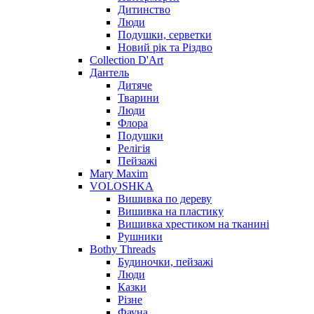
Дитинство
Люди
Подушки, серветки
Новий рік та Різдво
Collection D'Art
Дантель
Дитяче
Тварини
Люди
Флора
Подушки
Релігія
Пейзажі
Mary Maxim
VOLOSHKA
Вишивка по дереву
Вишивка на пластику
Вишивка хрестиком на тканині
Рушники
Bothy Threads
Будиночки, пейзажі
Люди
Казки
Різне
Фауна