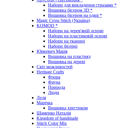
Набори для викладення стразами *
Вишивка бісером 3D *
Вишивка бісером на одязі *
Magic Cross Stitch (Україна)
KOMOD *
Набори на дерев'яній основі
Набори на пластиковій основі
Набори на тканині
Набори бісерні
Юркевич Марія
Вишивка на пластику
Вишивка на дереві
Світ можливостей
Heritage Crafts
Флора
Фауна
Природа
Люди
Леля
Марічка
Вишивка хрестиком
Шаменко Наталія
Kingdom of handmade
Stitch Color Mix