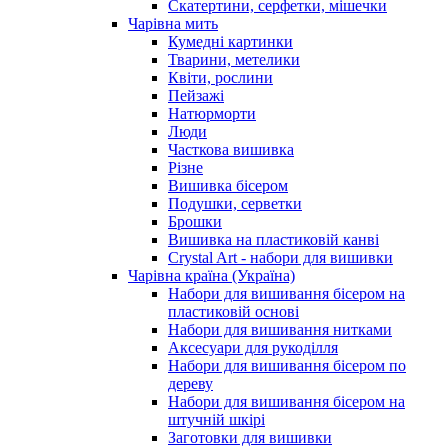
Скатертини, серфетки, мішечки
Чарiвна мить
Кумедні картинки
Тварини, метелики
Квіти, рослини
Пейзажі
Натюрморти
Люди
Часткова вишивка
Різне
Вишивка бісером
Подушки, серветки
Брошки
Вишивка на пластиковій канві
Crystal Art - набори для вишивки
Чарівна країна (Україна)
Набори для вишивання бісером на
пластиковій основі
Набори для вишивання нитками
Аксесуари для рукоділля
Набори для вишивання бісером по
дереву
Набори для вишивання бісером на
штучній шкірі
Заготовки для вишивки