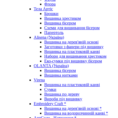
Флора
Тела Артіс
Брошки
Вишивка хрестиком
Вишивка бісером
Схеми для вишивання бісером
Папертоль
Alisena (Україна)
Вишивка на дерев'яній основі
Заготовки з фанери під вишивку
Вишивка на пластиковій канві
Набори для вишивання хрестиком
Еко-сумки під вишивку бісером
OLANTA (Україна)
Вишивка бісером
Вишивка нитками
Virena
Вишивка на пластиковій канві
Сумки
Вишивка по дереву
Вироби під вишивку
Embroidery Craft *
Вишивка на дерев'яній основі *
Вишивка на водорозчинній канві *
АртСоло - Натхнення *