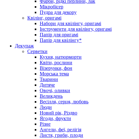
Фарби, рідкі перлини, лак
Мікробісер
Пудра для декору
Квілінг, оригамі
Набори для квілінгу, оригамі
Інструменти для квілінгу, оригамі
Папір для оригамі
Папір для квілінгу*
Декупаж
Серветки
Кухня, натюрморти
Квіти, рослини
Візерунки, фон
Морська тема
Тварини
Дитяче
Овочі, оливки
Великдень
Весілля, серця, любовь
Люди
Новий рік, Різдво
Ягоди, фрукти
Різне
Ангели, феї, релігія
Листя, гриби, плоди