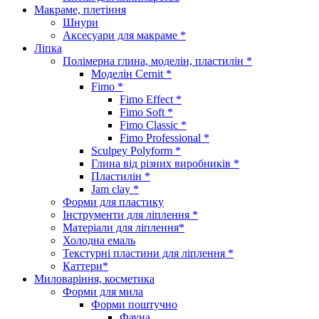
Макраме, плетіння
Шнури
Аксесуари для макраме *
Ліпка
Полімерна глина, моделін, пластилін *
Моделін Cernit *
Fimo *
Fimo Effect *
Fimo Soft *
Fimo Classic *
Fimo Professional *
Sculpey Polyform *
Глина від різних виробників *
Пластилін *
Jam clay *
Форми для пластику
Інструменти для ліплення *
Матеріали для ліплення*
Холодна емаль
Текстурні пластини для ліплення *
Каттери*
Миловаріння, косметика
Форми для мила
Форми поштучно
Фауна