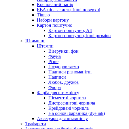
Крепований папір
ЕВА піна - листи, інші поверхні
Тішью
Набори картону
Картон поштучно
Картон поштучно, А4
Картон поштучно, інші розміри
Штампінг
Штампи
Візерунки, фон
Фауна
Різне
Поздоровляємо
Надписи різноманітні
Надписи
Любов, дружба
Флора
Фарба для штампінгу
Пігментні чорнила
Дистресингові чорнила
Крейдовані чорнила
На основі барвника (dye ink)
Аксесуари для штампінгу
Трафарети
Заготовки для альбомів, блокнотів