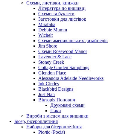
Схеми, листівки, книжки
Література по вишивці
Схеми та буклети
Заготовки для листівок
Mirabilia
Debbie Mumm
Wichelt
Схеми американських дизайнерів
Jim Shore
Cхеми Rosewood Manor
Lavender & Lace
Stoney Creek
Cottage Garden Samplings
Glendon Place
Alessandra Adelaide Needleworks
Ink Circles
Blackbird Designs
Just Nan
Вікторія Попович
Друковані схеми
Паки
Вироби з місцем для вишивки
Бісер, бісероплетіння
Набори для бісероплетіння
Ріоліс (Росія)