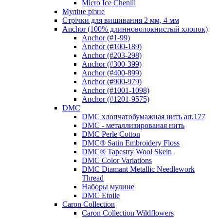
Micro Ice Chenill
Муліне різне
Стрічки для вишивання 2 мм, 4 мм
Anchor (100% длинноволокнистый хлопок)
Anchor (#1-99)
Anchor (#100-189)
Anchor (#203-298)
Anchor (#300-399)
Anchor (#400-899)
Anchor (#900-979)
Anchor (#1001-1098)
Anchor (#1201-9575)
DMC
DMC хлопчатобумажная нить art.177
DMC - металлизированая нить
DMC Perle Cotton
DMC® Satin Embroidery Floss
DMC® Tapestry Wool Skein
DMC Color Variations
DMC Diamant Metallic Needlework
Thread
Наборы мулине
DMC Etoile
Caron Collection
Caron Collection Wildflowers