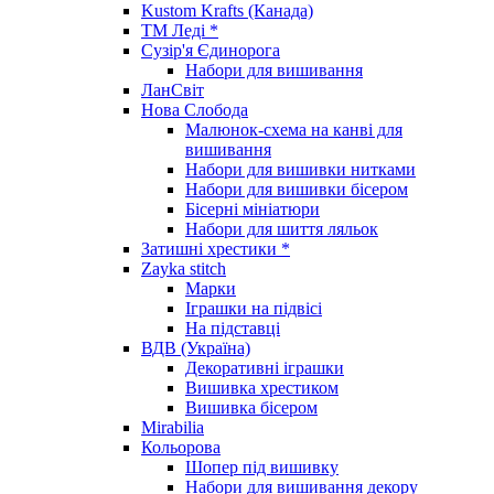
Kustom Krafts (Канада)
ТМ Леді *
Сузір'я Єдинорога
Набори для вишивання
ЛанСвіт
Нова Слобода
Малюнок-схема на канві для
вишивання
Набори для вишивки нитками
Набори для вишивки бісером
Бісерні мініатюри
Набори для шиття ляльок
Затишні хрестики *
Zayka stitch
Марки
Іграшки на підвісі
На підставці
ВДВ (Україна)
Декоративні іграшки
Вишивка хрестиком
Вишивка бісером
Mirabilia
Кольорова
Шопер під вишивку
Набори для вишивання декору