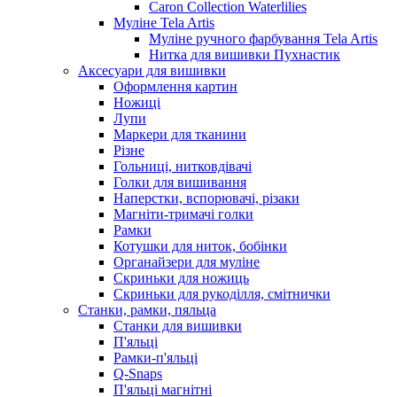
Caron Collection Waterlilies
Муліне Tela Artis
Муліне ручного фарбування Tela Artis
Нитка для вишивки Пухнастик
Аксесуари для вишивки
Оформлення картин
Ножиці
Лупи
Маркери для тканини
Різне
Гольниці, нитковдівачі
Голки для вишивання
Наперстки, вспорювачі, різаки
Магніти-тримачі голки
Рамки
Котушки для ниток, бобінки
Органайзери для муліне
Скриньки для ножиць
Скриньки для рукоділля, смітнички
Станки, рамки, пяльца
Станки для вишивки
П'яльці
Рамки-п'яльці
Q-Snaps
П'яльці магнітні