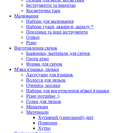
Інструменти та інвентар
Косметична тара
Малювання
Набори для малювання
Набори гуаші, акварелі, акрилу *
Пензлики та інші інструменти
Олівці
Різне
Виготовлення свічок
Барвники, матеріали для свічок
Гноти різні
Форми для свічок
М'яка іграшка, ляльки
Аксесуари для іграшок
Волосся для ляльок
Оченята, носики
Набори для виготовлення м'якої іграшки
Різне потрібне :)
Голки для ляльок
Мініатюри
Материали
Хутряний (синельний) дріт
Помпони
Хутро