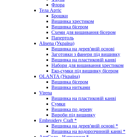
Флора
Тела Артіс
Брошки
Вишивка хрестиком
Вишивка бісером
Схеми для вишивання бісером
Папертоль
Alisena (Україна)
Вишивка на дерев'яній основі
Заготовки з фанери під вишивку
Вишивка на пластиковій канві
Набори для вишивання хрестиком
Еко-сумки під вишивку бісером
OLANTA (Україна)
Вишивка бісером
Вишивка нитками
Virena
Вишивка на пластиковій канві
Сумки
Вишивка по дереву
Вироби під вишивку
Embroidery Craft *
Вишивка на дерев'яній основі *
Вишивка на водорозчинній канві *
АртСоло - Натхнення *