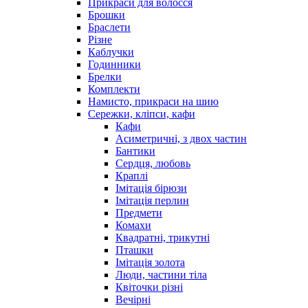
Прикраси для волосся
Брошки
Браслети
Різне
Каблучки
Годинники
Брелки
Комплекти
Намисто, прикраси на шию
Сережки, кліпси, кафи
Кафи
Асиметричні, з двох частин
Бантики
Сердця, любовь
Краплі
Імітація бірюзи
Імітація перлин
Предмети
Комахи
Квадратні, трикутні
Пташки
Імітація золота
Люди, частини тіла
Квіточки різні
Вечірні