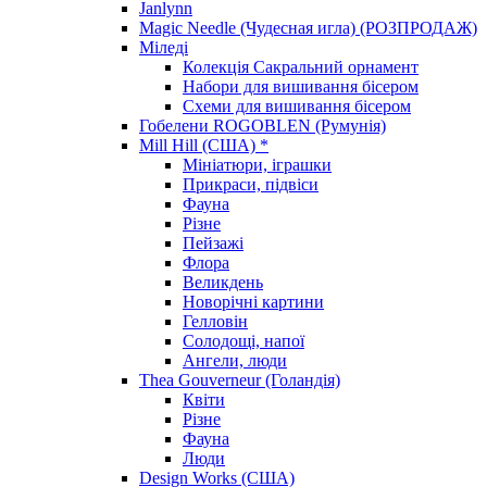
Janlynn
Magic Needle (Чудесная игла) (РОЗПРОДАЖ)
Міледі
Колекція Сакральний орнамент
Набори для вишивання бісером
Схеми для вишивання бісером
Гобелени ROGOBLEN (Румунія)
Mill Hill (США) *
Мініатюри, іграшки
Прикраси, підвіси
Фауна
Різне
Пейзажі
Флора
Великдень
Новорічні картини
Гелловін
Солодощі, напої
Ангели, люди
Thea Gouverneur (Голандія)
Квіти
Різне
Фауна
Люди
Design Works (США)