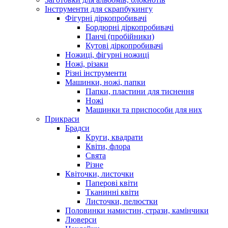
Інструменти для скрапбукингу
Фігурні діркопробивачі
Бордюрні діркопробивачі
Панчі (пробійники)
Кутові діркопробивачі
Ножиці, фігурні ножиці
Ножі, різаки
Різні інструменти
Машинки, ножі, папки
Папки, пластини для тиснення
Ножі
Машинки та приспособи для них
Прикраси
Брадси
Круги, квадрати
Квіти, флора
Свята
Різне
Квіточки, листочки
Паперові квіти
Тканинні квіти
Листочки, пелюстки
Половинки намистин, стрази, камінчики
Люверси