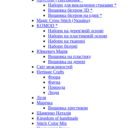
Набори для викладення стразами *
Вишивка бісером 3D *
Вишивка бісером на одязі *
Magic Cross Stitch (Україна)
KOMOD *
Набори на дерев'яній основі
Набори на пластиковій основі
Набори на тканині
Набори бісерні
Юркевич Марія
Вишивка на пластику
Вишивка на дереві
Світ можливостей
Heritage Crafts
Флора
Фауна
Природа
Люди
Леля
Марічка
Вишивка хрестиком
Шаменко Наталія
Kingdom of handmade
Stitch Color Mix