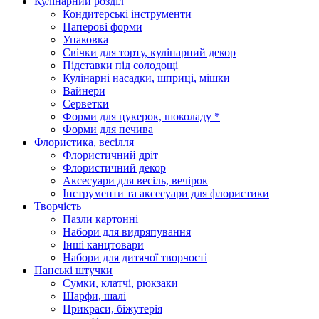
Кулінарний розділ
Кондитерські інструменти
Паперові форми
Упаковка
Свічки для торту, кулінарний декор
Підставки під солодощі
Кулінарні насадки, шприці, мішки
Вайнери
Серветки
Форми для цукерок, шоколаду *
Форми для печива
Флористика, весілля
Флористичний дріт
Флористичний декор
Аксесуари для весіль, вечірок
Інструменти та аксесуари для флористики
Творчість
Пазли картонні
Набори для видряпування
Інші канцтовари
Набори для дитячої творчості
Панські штучки
Сумки, клатчі, рюкзаки
Шарфи, шалі
Прикраси, біжутерія