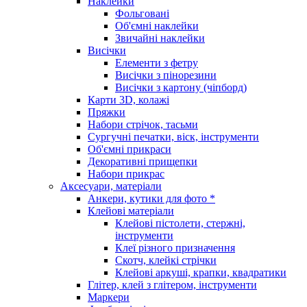
Наклейки
Фольговані
Об'ємні наклейки
Звичайні наклейки
Висічки
Елементи з фетру
Висічки з пінорезини
Висічки з картону (чіпборд)
Карти 3D, колажі
Пряжки
Набори стрічок, тасьми
Сургучні печатки, віск, інструменти
Об'ємні прикраси
Декоративні прищепки
Набори прикрас
Аксесуари, матеріали
Анкери, кутики для фото *
Клейові матеріали
Клейові пістолети, стержні,
інструменти
Клеї різного призначення
Скотч, клейкі стрічки
Клейові аркуші, крапки, квадратики
Глітер, клей з глітером, інструменти
Маркери