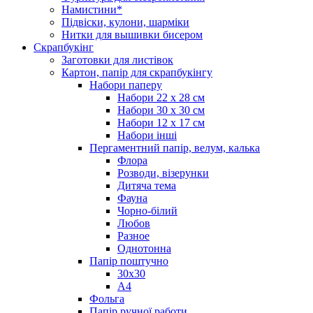
Намистини*
Підвіски, кулони, шарміки
Нитки для вышивки бисером
Скрапбукінг
Заготовки для листівок
Картон, папір для скрапбукінгу
Набори паперу
Набори 22 х 28 см
Набори 30 х 30 см
Набори 12 х 17 см
Набори інші
Пергаментний папір, велум, калька
Флора
Розводи, візерунки
Дитяча тема
Фауна
Чорно-білий
Любов
Разное
Однотонна
Папір поштучно
30х30
А4
Фольга
Папір ручної работи