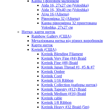
Канва з фоновим малюнком
Aida 16, 27х27 см (Voloshka)
Aida 16, 30х40 см (Voloshka)
Аїда 16 (Alisena)
Рівномірка 32 (Alisena)
Канва рівномірна 32 принтована
Voloshka, 27х27 см
Нитки, карти ниток
Rainbow Gallery (США)
Металізована нитка від різних виробників
Карти ниток
Kreinik (США)
Kreinik Blending Filament
Kreinik Very Fine (#4) Braid
Kreinik Fine (#8) Braid
Kreinik Japan Thread #1, #5 & #7
Kreinik Ombre
Kreinik Cord
Kreinik 1/16 Ribbon
Kreinik Collection (наборы ниток)
Kreinik Tapestry (#12) Braid
Kreinik Medium (#16) Braid
Kreinik cable
Kreinik 1/8 Ribbon
Kreinik Heavy #32 Braid (5m)