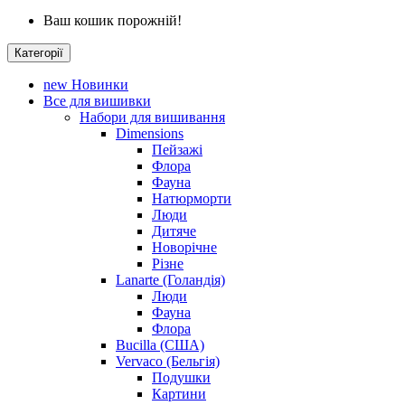
Ваш кошик порожній!
Категорії
new
Новинки
Все для вишивки
Набори для вишивання
Dimensions
Пейзажі
Флора
Фауна
Натюрморти
Люди
Дитяче
Новорічне
Різне
Lanarte (Голандія)
Люди
Фауна
Флора
Bucilla (США)
Vervaco (Бельгія)
Подушки
Картини