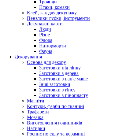
Троянди
Птахи, комахи
Клей, лак для декупажу
Пензлики-губки, інструменти
Декупажні карти
Люди
Різне
Флора
Натюрморти
Фауна
Декорування
Основа для декору
Заготовки під ліпку
Заготовки з дерева
Заготовки з пап'є маше
Інші заготовки
Заготовки з гіпсу
Заготовки з пінопласту
Магніти
Контури, фарби по тканині
Трафарети
Мозаїка
Виготовлення годинників
Натирки
Роспис по склу та керамиці