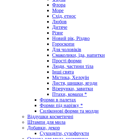
Флора
Море
Схід, етнос
Любов
Дитяче
Різне
Новий рік, Різдво
Гороскопи
Для чоловіків
Смаколики, їда, напитки
Прості форми
Люди, частини тіла
Інші свята
Містика, Хелоуїн
Листя, шишки, ягоди
Візерунки, завитки
Птахи, комахи *
Форми в палетах
Форми під нарізку *
Силіконові форми та молди
Віддушки косметичні
Штампи для мила
Добавки, декор
Сухоцвіти, сухофрукти
Основа для мила, косметики