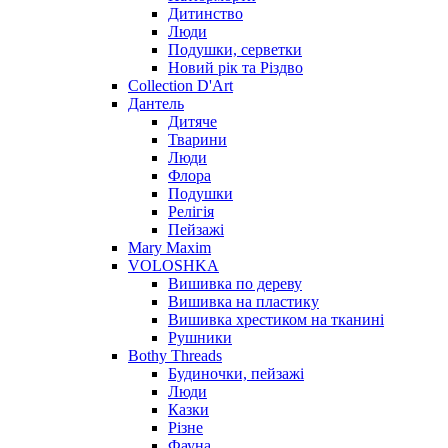
Дитинство
Люди
Подушки, серветки
Новий рік та Різдво
Collection D'Art
Дантель
Дитяче
Тварини
Люди
Флора
Подушки
Релігія
Пейзажі
Mary Maxim
VOLOSHKA
Вишивка по дереву
Вишивка на пластику
Вишивка хрестиком на тканині
Рушники
Bothy Threads
Будиночки, пейзажі
Люди
Казки
Різне
Фауна