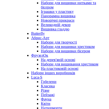
Набори для вишивки нитками та
бісером
Іграшки у пластику
Панорамна вишивка
Новорічні прикраси
Великодній декор
Вишивка гладдю
Butterfly
Абрис-Арт
Набори для творчості
Набори для вишивки хрестиком
Набори для вишивки бісером
ФрузелОк
На дерев'яній основі
Набори для вишивання хрестиком
На пластиковій основі
Набори інших виробників
Luca-S
Гобелени
Класика
Різне
Пейзажі
Фауна
Квіти
Натюрморти