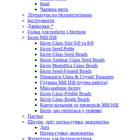
Інші
Чарівна мить
Література по бісероплетінню
Інструменти
Дзвіночки *
Голки для роботи з бісером
Бісер Mill Hill
Бісер Glass Size 6/0 та 8/0
Бісер Seed-Petite
Бісер Glass Seed Beads
Бісер Antique Glass Seed Beads
Бісер Magnifica Glass Beads
Бісер Seed-Frosted Beads
Прикраси Glass & Crystal Treasures
Гудзики Mill Hill (ручна работа)
Міні-набори бісеру
Бісер Glass Pebble Beads
Бісер Glass Bugle Beads
Карти кольорів та трежерсів Mill Hill
Бісер, що світиться у темряві
Паєтки
Шнури, дріт, нитка-гумка, мононитка
Дріт
Нитка-гумка, мононитка
Фурнітура для бісероплетіння