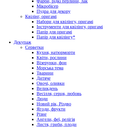
Фарби, рідкі перлини, лак
Мікробісер
Пудра для декору
Квілінг, оригамі
Набори для квілінгу, оригамі
Інструменти для квілінгу, оригамі
Папір для оригамі
Папір для квілінгу*
Декупаж
Серветки
Кухня, натюрморти
Квіти, рослини
Візерунки, фон
Морська тема
Тварини
Дитяче
Овочі, оливки
Великдень
Весілля, серця, любовь
Люди
Новий рік, Різдво
Ягоди, фрукти
Різне
Ангели, феї, релігія
Листя, гриби, плоди