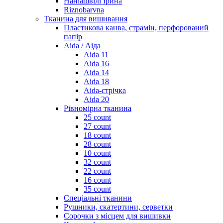
Наніашвілі Ірина
Riznobarvna
Тканина для вишивання
Пластикова канва, страмін, перфорований
папір
Aida / Аіда
Aida 11
Aida 16
Aida 14
Aida 18
Aida-стрічка
Aida 20
Рівномірна тканина
25 count
27 count
18 count
28 count
10 count
32 count
22 count
16 count
35 count
Спеціальні тканини
Рушники, скатертини, серветки
Сорочки з місцем для вишивки