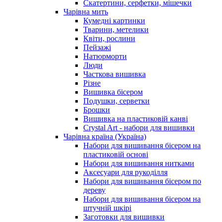
Скатертини, серфетки, мішечки
Чарiвна мить
Кумедні картинки
Тварини, метелики
Квіти, рослини
Пейзажі
Натюрморти
Люди
Часткова вишивка
Різне
Вишивка бісером
Подушки, серветки
Брошки
Вишивка на пластиковій канві
Crystal Art - набори для вишивки
Чарівна країна (Україна)
Набори для вишивання бісером на
пластиковій основі
Набори для вишивання нитками
Аксесуари для рукоділля
Набори для вишивання бісером по
дереву
Набори для вишивання бісером на
штучній шкірі
Заготовки для вишивки