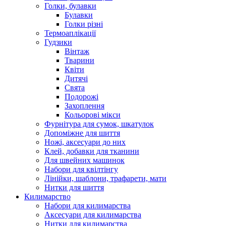
Голки, булавки
Булавки
Голки різні
Термоаплікації
Гудзики
Вінтаж
Тварини
Квіти
Дитячі
Свята
Подорожі
Захоплення
Кольорові мікси
Фурнітура для сумок, шкатулок
Допоміжне для шиття
Ножі, аксесуари до них
Клей, добавки для тканини
Для швейних машинок
Набори для квілтінгу
Лінійки, шаблони, трафарети, мати
Нитки для шиття
Килимарство
Набори для килимарства
Аксесуари для килимарства
Нитки для килимарства