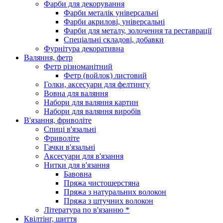
Фарби для декорування
Фарби металік універсальні
Фарби акрилові, універсальні
Фарби для металу, золочення та реставрації
Спеціальні складові, добавки
Фурнітура декоративна
Валяння, фетр
Фетр різноманітний
Фетр (войлок) листовий
Голки, аксесуари для фелтингу
Вовна для валяння
Набори для валяння картин
Набори для валяння виробів
В'язання, фриволіте
Спиці в'язальні
Фриволіте
Гачки в'язальні
Аксесуари для в'язання
Нитки для в'язання
Бавовна
Пряжа чистошерстяна
Пряжа з натуральних волокон
Пряжа з штучних волокон
Література по в'язанню *
Квілтінг, шиття