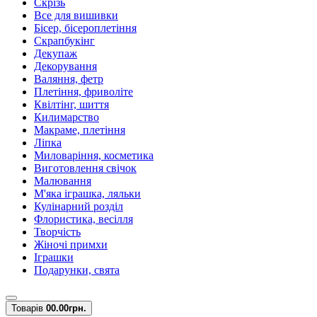
Скрізь
Все для вишивки
Бісер, бісероплетіння
Скрапбукінг
Декупаж
Декорування
Валяння, фетр
Плетіння, фриволіте
Квілтінг, шиття
Килимарство
Макраме, плетіння
Ліпка
Миловаріння, косметика
Виготовлення свічок
Малювання
М'яка іграшка, ляльки
Кулінарний розділ
Флористика, весілля
Творчість
Жіночі примхи
Іграшки
Подарунки, свята
Товарів
0
0.00грн.