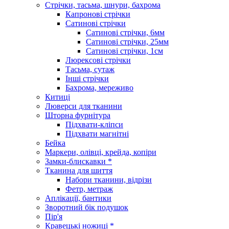
Стрічки, тасьма, шнури, бахрома
Капронові стрічки
Сатинові стрічки
Сатинові стрічки, 6мм
Сатинові стрічки, 25мм
Сатинові стрічки, 1см
Люрексові стрічки
Тасьма, сутаж
Інші стрічки
Бахрома, мереживо
Китиці
Люверси для тканини
Шторна фурнітура
Підхвати-кліпси
Підхвати магнітні
Бейка
Маркери, олівці, крейда, копіри
Замки-блискавки *
Тканина для шиття
Набори тканини, відрізи
Фетр, метраж
Аплікації, бантики
Зворотний бік подушок
Пір'я
Кравецькі ножиці *