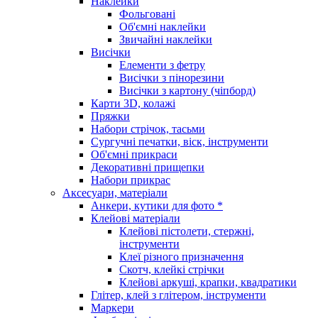
Наклейки
Фольговані
Об'ємні наклейки
Звичайні наклейки
Висічки
Елементи з фетру
Висічки з пінорезини
Висічки з картону (чіпборд)
Карти 3D, колажі
Пряжки
Набори стрічок, тасьми
Сургучні печатки, віск, інструменти
Об'ємні прикраси
Декоративні прищепки
Набори прикрас
Аксесуари, матеріали
Анкери, кутики для фото *
Клейові матеріали
Клейові пістолети, стержні,
інструменти
Клеї різного призначення
Скотч, клейкі стрічки
Клейові аркуші, крапки, квадратики
Глітер, клей з глітером, інструменти
Маркери