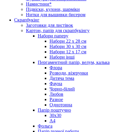
Намистини*
Підвіски, кулони, шарміки
Нитки для вышивки бисером
Скрапбукінг
Заготовки для листівок
Картон, папір для скрапбукінгу
Набори паперу
Набори 22 х 28 см
Набори 30 х 30 см
Набори 12 х 17 см
Набори інші
Пергаментний папір, велум, калька
Флора
Розводи, візерунки
Дитяча тема
Фауна
Чорно-білий
Любов
Разное
Однотонна
Папір поштучно
30х30
А4
Фольга
Папір ручної работи