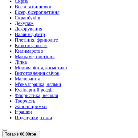
Скрізь
Все для вишивки
Бісер, бісероплетіння
Скрапбукінг
Декупаж
Декорування
Валяння, фетр
Плетіння, фриволіте
Квілтінг, шиття
Килимарство
Макраме, плетіння
Ліпка
Миловаріння, косметика
Виготовлення свічок
Малювання
М'яка іграшка, ляльки
Кулінарний розділ
Флористика, весілля
Творчість
Жіночі примхи
Іграшки
Подарунки, свята
Товарів
0
0.00грн.