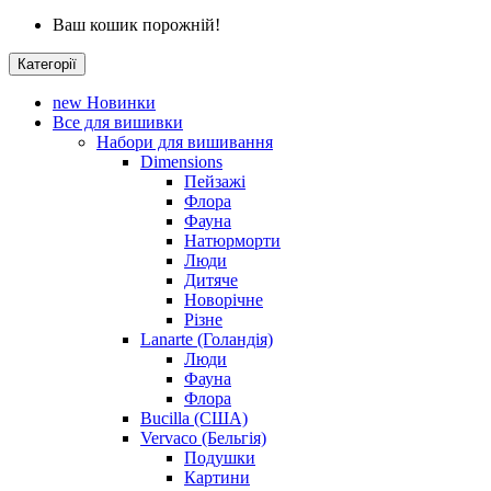
Ваш кошик порожній!
Категорії
new
Новинки
Все для вишивки
Набори для вишивання
Dimensions
Пейзажі
Флора
Фауна
Натюрморти
Люди
Дитяче
Новорічне
Різне
Lanarte (Голандія)
Люди
Фауна
Флора
Bucilla (США)
Vervaco (Бельгія)
Подушки
Картини