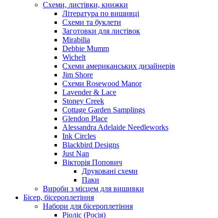
Схеми, листівки, книжки
Література по вишивці
Схеми та буклети
Заготовки для листівок
Mirabilia
Debbie Mumm
Wichelt
Схеми американських дизайнерів
Jim Shore
Cхеми Rosewood Manor
Lavender & Lace
Stoney Creek
Cottage Garden Samplings
Glendon Place
Alessandra Adelaide Needleworks
Ink Circles
Blackbird Designs
Just Nan
Вікторія Попович
Друковані схеми
Паки
Вироби з місцем для вишивки
Бісер, бісероплетіння
Набори для бісероплетіння
Ріоліс (Росія)