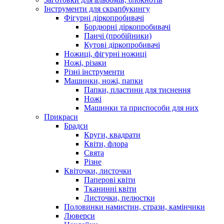
Інструменти для скрапбукингу
Фігурні діркопробивачі
Бордюрні діркопробивачі
Панчі (пробійники)
Кутові діркопробивачі
Ножиці, фігурні ножиці
Ножі, різаки
Різні інструменти
Машинки, ножі, папки
Папки, пластини для тиснення
Ножі
Машинки та приспособи для них
Прикраси
Брадси
Круги, квадрати
Квіти, флора
Свята
Різне
Квіточки, листочки
Паперові квіти
Тканинні квіти
Листочки, пелюстки
Половинки намистин, стрази, камінчики
Люверси