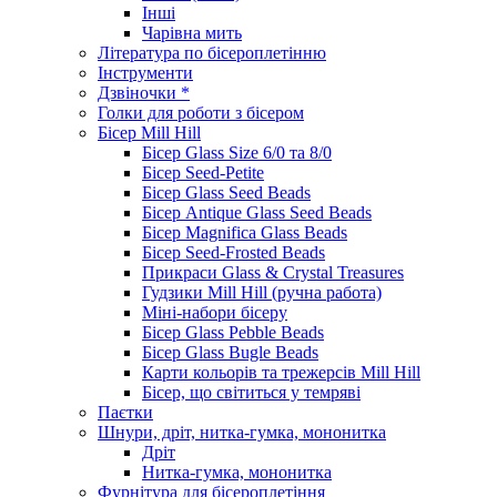
Інші
Чарівна мить
Література по бісероплетінню
Інструменти
Дзвіночки *
Голки для роботи з бісером
Бісер Mill Hill
Бісер Glass Size 6/0 та 8/0
Бісер Seed-Petite
Бісер Glass Seed Beads
Бісер Antique Glass Seed Beads
Бісер Magnifica Glass Beads
Бісер Seed-Frosted Beads
Прикраси Glass & Crystal Treasures
Гудзики Mill Hill (ручна работа)
Міні-набори бісеру
Бісер Glass Pebble Beads
Бісер Glass Bugle Beads
Карти кольорів та трежерсів Mill Hill
Бісер, що світиться у темряві
Паєтки
Шнури, дріт, нитка-гумка, мононитка
Дріт
Нитка-гумка, мононитка
Фурнітура для бісероплетіння