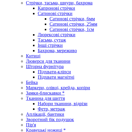
Стрічки, тасьма, шнури, бахрома
Капронові стрічки
Сатинові стрічки
Сатинові стрічки, 6мм
Сатинові стрічки, 25мм
Сатинові стрічки, 1см
Люрексові стрічки
Тасьма, сутаж
Інші стрічки
Бахрома, мереживо
Китиці
Люверси для тканини
Шторна фурнітура
Підхвати-кліпси
Підхвати магнітні
Бейка
Маркери, олівці, крейда, копіри
Замки-блискавки *
Тканина для шиття
Набори тканини, відрізи
Фетр, метраж
Аплікації, бантики
Зворотний бік подушок
Пір'я
Кравецькі ножиці *