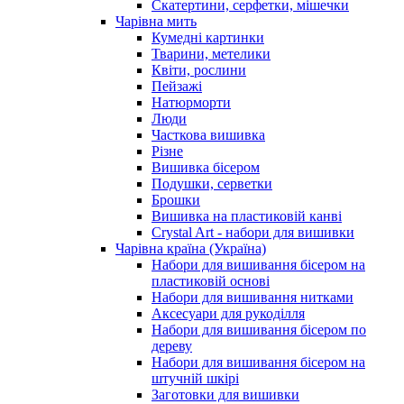
Скатертини, серфетки, мішечки
Чарiвна мить
Кумедні картинки
Тварини, метелики
Квіти, рослини
Пейзажі
Натюрморти
Люди
Часткова вишивка
Різне
Вишивка бісером
Подушки, серветки
Брошки
Вишивка на пластиковій канві
Crystal Art - набори для вишивки
Чарівна країна (Україна)
Набори для вишивання бісером на
пластиковій основі
Набори для вишивання нитками
Аксесуари для рукоділля
Набори для вишивання бісером по
дереву
Набори для вишивання бісером на
штучній шкірі
Заготовки для вишивки