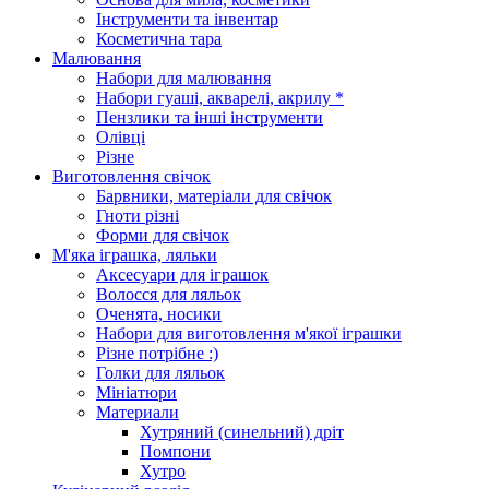
Інструменти та інвентар
Косметична тара
Малювання
Набори для малювання
Набори гуаші, акварелі, акрилу *
Пензлики та інші інструменти
Олівці
Різне
Виготовлення свічок
Барвники, матеріали для свічок
Гноти різні
Форми для свічок
М'яка іграшка, ляльки
Аксесуари для іграшок
Волосся для ляльок
Оченята, носики
Набори для виготовлення м'якої іграшки
Різне потрібне :)
Голки для ляльок
Мініатюри
Материали
Хутряний (синельний) дріт
Помпони
Хутро