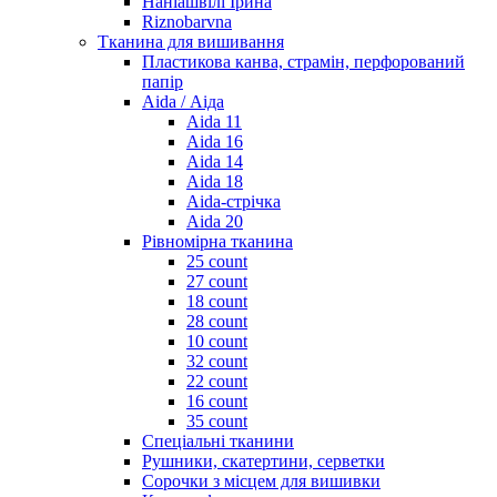
Наніашвілі Ірина
Riznobarvna
Тканина для вишивання
Пластикова канва, страмін, перфорований
папір
Aida / Аіда
Aida 11
Aida 16
Aida 14
Aida 18
Aida-стрічка
Aida 20
Рівномірна тканина
25 count
27 count
18 count
28 count
10 count
32 count
22 count
16 count
35 count
Спеціальні тканини
Рушники, скатертини, серветки
Сорочки з місцем для вишивки