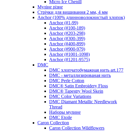
Micro Ice Chenill
Муліне різне
Стрічки для вишивання 2 мм, 4 мм
Anchor (100% длинноволокнистый хлопок)
Anchor (#1-99)
Anchor (#100-189)
Anchor (#203-298)
Anchor (#300-399)
Anchor (#400-899)
Anchor (#900-979)
Anchor (#1001-1098)
Anchor (#1201-9575)
DMC
DMC хлопчатобумажная нить art.177
DMC - металлизированая нить
DMC Perle Cotton
DMC® Satin Embroidery Floss
DMC® Tapestry Wool Skein
DMC Color Variations
DMC Diamant Metallic Needlework
Thread
Наборы мулине
DMC Etoile
Caron Collection
Caron Collection Wildflowers