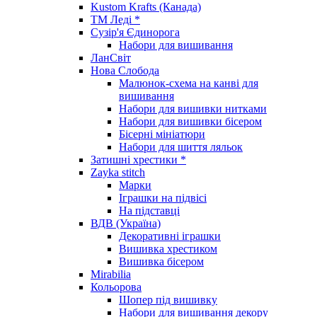
Kustom Krafts (Канада)
ТМ Леді *
Сузір'я Єдинорога
Набори для вишивання
ЛанСвіт
Нова Слобода
Малюнок-схема на канві для
вишивання
Набори для вишивки нитками
Набори для вишивки бісером
Бісерні мініатюри
Набори для шиття ляльок
Затишні хрестики *
Zayka stitch
Марки
Іграшки на підвісі
На підставці
ВДВ (Україна)
Декоративні іграшки
Вишивка хрестиком
Вишивка бісером
Mirabilia
Кольорова
Шопер під вишивку
Набори для вишивання декору