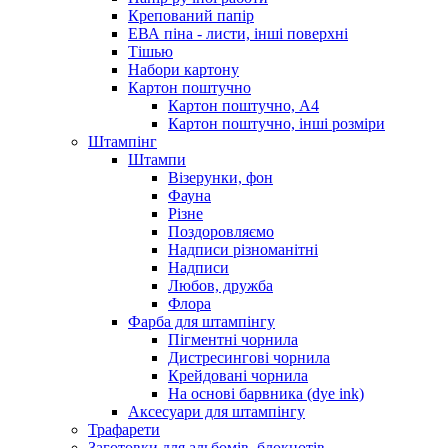
Крепований папір
ЕВА піна - листи, інші поверхні
Тішью
Набори картону
Картон поштучно
Картон поштучно, А4
Картон поштучно, інші розміри
Штампінг
Штампи
Візерунки, фон
Фауна
Різне
Поздоровляємо
Надписи різноманітні
Надписи
Любов, дружба
Флора
Фарба для штампінгу
Пігментні чорнила
Дистресингові чорнила
Крейдовані чорнила
На основі барвника (dye ink)
Аксесуари для штампінгу
Трафарети
Заготовки для альбомів, блокнотів