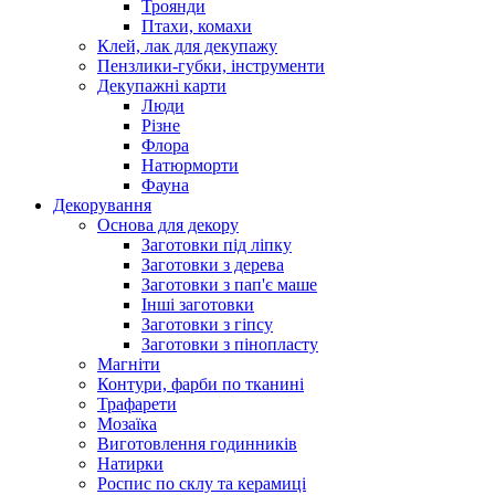
Троянди
Птахи, комахи
Клей, лак для декупажу
Пензлики-губки, інструменти
Декупажні карти
Люди
Різне
Флора
Натюрморти
Фауна
Декорування
Основа для декору
Заготовки під ліпку
Заготовки з дерева
Заготовки з пап'є маше
Інші заготовки
Заготовки з гіпсу
Заготовки з пінопласту
Магніти
Контури, фарби по тканині
Трафарети
Мозаїка
Виготовлення годинників
Натирки
Роспис по склу та керамиці