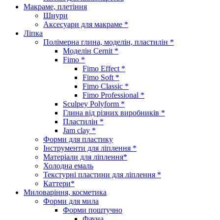
Макраме, плетіння
Шнури
Аксесуари для макраме *
Ліпка
Полімерна глина, моделін, пластилін *
Моделін Cernit *
Fimo *
Fimo Effect *
Fimo Soft *
Fimo Classic *
Fimo Professional *
Sculpey Polyform *
Глина від різних виробників *
Пластилін *
Jam clay *
Форми для пластику
Інструменти для ліплення *
Матеріали для ліплення*
Холодна емаль
Текстурні пластини для ліплення *
Каттери*
Миловаріння, косметика
Форми для мила
Форми поштучно
Фауна