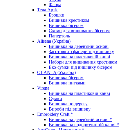
Флора
Тела Артіс
Брошки
Вишивка хрестиком
Вишивка бісером
Схеми для вишивання бісером
Папертоль
Alisena (Україна)
Вишивка на дерев'яній основі
Заготовки з фанери під вишивку
Вишивка на пластиковій канві
Набори для вишивання хрестиком
Еко-сумки під вишивку бісером
OLANTA (Україна)
Вишивка бісером
Вишивка нитками
Virena
Вишивка на пластиковій канві
Сумки
Вишивка по дереву
Вироби під вишивку
Embroidery Craft *
Вишивка на дерев'яній основі *
Вишивка на водорозчинній канві *
АртСоло - Натхнення *