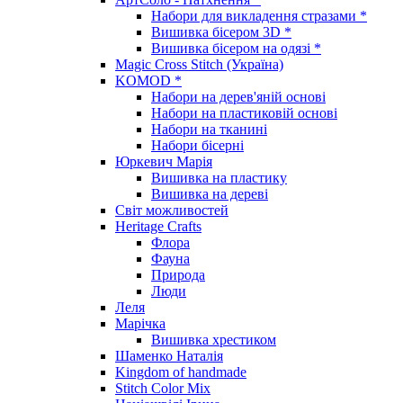
Набори для викладення стразами *
Вишивка бісером 3D *
Вишивка бісером на одязі *
Magic Cross Stitch (Україна)
KOMOD *
Набори на дерев'яній основі
Набори на пластиковій основі
Набори на тканині
Набори бісерні
Юркевич Марія
Вишивка на пластику
Вишивка на дереві
Світ можливостей
Heritage Crafts
Флора
Фауна
Природа
Люди
Леля
Марічка
Вишивка хрестиком
Шаменко Наталія
Kingdom of handmade
Stitch Color Mix