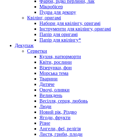
Фарби, рідкі перлини, лак
Мікробісер
Пудра для декору
Квілінг, оригамі
Набори для квілінгу, оригамі
Інструменти для квілінгу, оригамі
Папір для оригамі
Папір для квілінгу*
Декупаж
Серветки
Кухня, натюрморти
Квіти, рослини
Візерунки, фон
Морська тема
Тварини
Дитяче
Овочі, оливки
Великдень
Весілля, серця, любовь
Люди
Новий рік, Різдво
Ягоди, фрукти
Різне
Ангели, феї, релігія
Листя, гриби, плоди