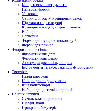
Кулінарний розділ
Кондитерські інструменти
Паперові форми
Упаковка
Свічки для торту, кулінарний декор
Підставки під солодощі
Кулінарні насадки, шприці, мішки
Вайнери
Серветки
Форми для цукерок, шоколаду *
Форми для печива
Флористика, весілля
Флористичний дріт
Флористичний декор
Аксесуари для весіль, вечірок
Інструменти та аксесуари для флористики
Творчість
Пазли картонні
Набори для видряпування
Інші канцтовари
Набори для дитячої творчості
Панські штучки
Сумки, клатчі, рюкзаки
Шарфи, шалі
Прикраси, біжутерія