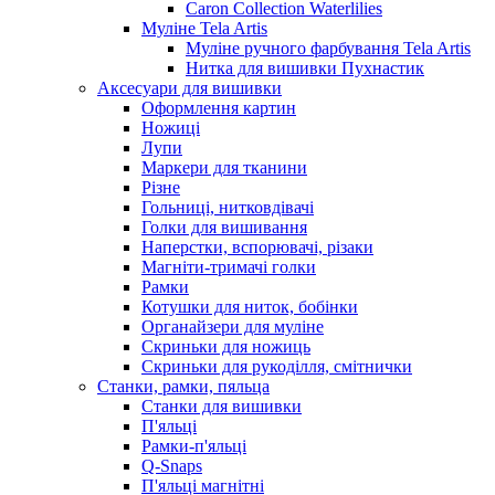
Caron Collection Waterlilies
Муліне Tela Artis
Муліне ручного фарбування Tela Artis
Нитка для вишивки Пухнастик
Аксесуари для вишивки
Оформлення картин
Ножиці
Лупи
Маркери для тканини
Різне
Гольниці, нитковдівачі
Голки для вишивання
Наперстки, вспорювачі, різаки
Магніти-тримачі голки
Рамки
Котушки для ниток, бобінки
Органайзери для муліне
Скриньки для ножиць
Скриньки для рукоділля, смітнички
Станки, рамки, пяльца
Станки для вишивки
П'яльці
Рамки-п'яльці
Q-Snaps
П'яльці магнітні