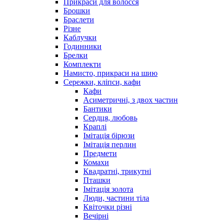
Прикраси для волосся
Брошки
Браслети
Різне
Каблучки
Годинники
Брелки
Комплекти
Намисто, прикраси на шию
Сережки, кліпси, кафи
Кафи
Асиметричні, з двох частин
Бантики
Сердця, любовь
Краплі
Імітація бірюзи
Імітація перлин
Предмети
Комахи
Квадратні, трикутні
Пташки
Імітація золота
Люди, частини тіла
Квіточки різні
Вечірні