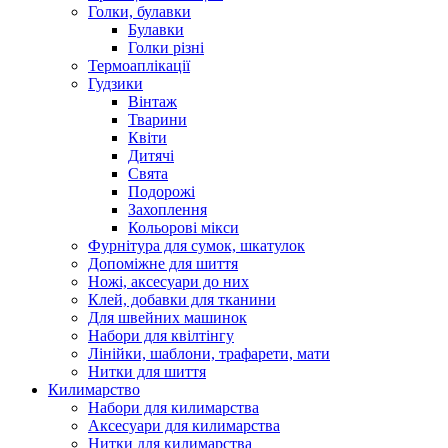
Голки, булавки
Булавки
Голки різні
Термоаплікації
Гудзики
Вінтаж
Тварини
Квіти
Дитячі
Свята
Подорожі
Захоплення
Кольорові мікси
Фурнітура для сумок, шкатулок
Допоміжне для шиття
Ножі, аксесуари до них
Клей, добавки для тканини
Для швейних машинок
Набори для квілтінгу
Лінійки, шаблони, трафарети, мати
Нитки для шиття
Килимарство
Набори для килимарства
Аксесуари для килимарства
Нитки для килимарства