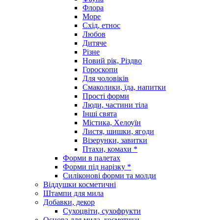
Флора
Море
Схід, етнос
Любов
Дитяче
Різне
Новий рік, Різдво
Гороскопи
Для чоловіків
Смаколики, їда, напитки
Прості форми
Люди, частини тіла
Інші свята
Містика, Хелоуїн
Листя, шишки, ягоди
Візерунки, завитки
Птахи, комахи *
Форми в палетах
Форми під нарізку *
Силіконові форми та молди
Віддушки косметичні
Штампи для мила
Добавки, декор
Сухоцвіти, сухофрукти
Основа для мила, косметики