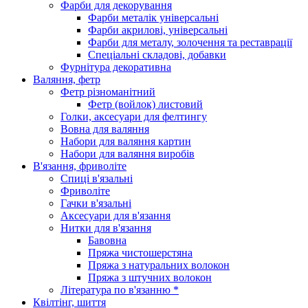
Фарби для декорування
Фарби металік універсальні
Фарби акрилові, універсальні
Фарби для металу, золочення та реставрації
Спеціальні складові, добавки
Фурнітура декоративна
Валяння, фетр
Фетр різноманітний
Фетр (войлок) листовий
Голки, аксесуари для фелтингу
Вовна для валяння
Набори для валяння картин
Набори для валяння виробів
В'язання, фриволіте
Спиці в'язальні
Фриволіте
Гачки в'язальні
Аксесуари для в'язання
Нитки для в'язання
Бавовна
Пряжа чистошерстяна
Пряжа з натуральних волокон
Пряжа з штучних волокон
Література по в'язанню *
Квілтінг, шиття