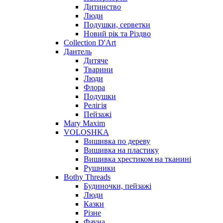
Дитинство
Люди
Подушки, серветки
Новий рік та Різдво
Collection D'Art
Дантель
Дитяче
Тварини
Люди
Флора
Подушки
Релігія
Пейзажі
Mary Maxim
VOLOSHKA
Вишивка по дереву
Вишивка на пластику
Вишивка хрестиком на тканині
Рушники
Bothy Threads
Будиночки, пейзажі
Люди
Казки
Різне
Фауна