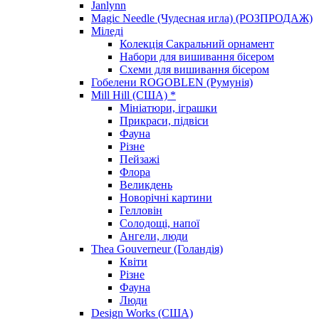
Janlynn
Magic Needle (Чудесная игла) (РОЗПРОДАЖ)
Міледі
Колекція Сакральний орнамент
Набори для вишивання бісером
Схеми для вишивання бісером
Гобелени ROGOBLEN (Румунія)
Mill Hill (США) *
Мініатюри, іграшки
Прикраси, підвіси
Фауна
Різне
Пейзажі
Флора
Великдень
Новорічні картини
Гелловін
Солодощі, напої
Ангели, люди
Thea Gouverneur (Голандія)
Квіти
Різне
Фауна
Люди
Design Works (США)