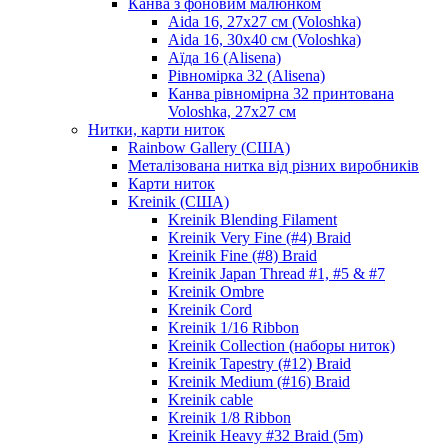
Канва з фоновим малюнком
Aida 16, 27х27 см (Voloshka)
Aida 16, 30х40 см (Voloshka)
Аїда 16 (Alisena)
Рівномірка 32 (Alisena)
Канва рівномірна 32 принтована
Voloshka, 27х27 см
Нитки, карти ниток
Rainbow Gallery (США)
Металізована нитка від різних виробників
Карти ниток
Kreinik (США)
Kreinik Blending Filament
Kreinik Very Fine (#4) Braid
Kreinik Fine (#8) Braid
Kreinik Japan Thread #1, #5 & #7
Kreinik Ombre
Kreinik Cord
Kreinik 1/16 Ribbon
Kreinik Collection (наборы ниток)
Kreinik Tapestry (#12) Braid
Kreinik Medium (#16) Braid
Kreinik cable
Kreinik 1/8 Ribbon
Kreinik Heavy #32 Braid (5m)