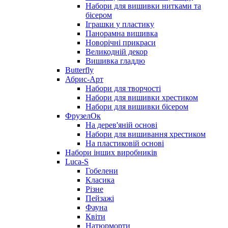
Набори для вишивки нитками та
бісером
Іграшки у пластику
Панорамна вишивка
Новорічні прикраси
Великодній декор
Вишивка гладдю
Butterfly
Абрис-Арт
Набори для творчості
Набори для вишивки хрестиком
Набори для вишивки бісером
ФрузелОк
На дерев'яній основі
Набори для вишивання хрестиком
На пластиковій основі
Набори інших виробників
Luca-S
Гобелени
Класика
Різне
Пейзажі
Фауна
Квіти
Натюрморти