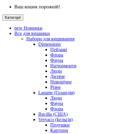
Ваш кошик порожній!
Категорії
new
Новинки
Все для вишивки
Набори для вишивання
Dimensions
Пейзажі
Флора
Фауна
Натюрморти
Люди
Дитяче
Новорічне
Різне
Lanarte (Голандія)
Люди
Фауна
Флора
Bucilla (США)
Vervaco (Бельгія)
Подушки
Картини