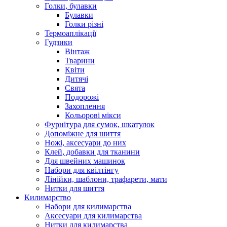
Голки, булавки
Булавки
Голки різні
Термоаплікації
Гудзики
Вінтаж
Тварини
Квіти
Дитячі
Свята
Подорожі
Захоплення
Кольорові мікси
Фурнітура для сумок, шкатулок
Допоміжне для шиття
Ножі, аксесуари до них
Клей, добавки для тканини
Для швейних машинок
Набори для квілтінгу
Лінійки, шаблони, трафарети, мати
Нитки для шиття
Килимарство
Набори для килимарства
Аксесуари для килимарства
Нитки для килимарства