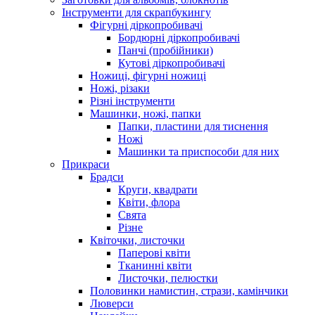
Інструменти для скрапбукингу
Фігурні діркопробивачі
Бордюрні діркопробивачі
Панчі (пробійники)
Кутові діркопробивачі
Ножиці, фігурні ножиці
Ножі, різаки
Різні інструменти
Машинки, ножі, папки
Папки, пластини для тиснення
Ножі
Машинки та приспособи для них
Прикраси
Брадси
Круги, квадрати
Квіти, флора
Свята
Різне
Квіточки, листочки
Паперові квіти
Тканинні квіти
Листочки, пелюстки
Половинки намистин, стрази, камінчики
Люверси