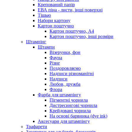
Крепований папір
ЕВА піна - листи, інші поверхні
Тішью
Набори картону
Картон поштучно
Картон поштучно, А4
Картон поштучно, інші розміри
Штампінг
Штампи
Візерунки, фон
Фауна
Різне
Поздоровляємо
Надписи різноманітні
Надписи
Любов, дружба
Флора
Фарба для штампінгу
Пігментні чорнила
Дистресингові чорнила
Крейдовані чорнила
На основі барвника (dye ink)
Аксесуари для штампінгу
Трафарети
Заготовки для альбомів, блокнотів