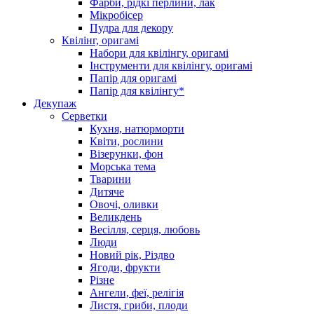
Фарби, рідкі перлини, лак
Мікробісер
Пудра для декору
Квілінг, оригамі
Набори для квілінгу, оригамі
Інструменти для квілінгу, оригамі
Папір для оригамі
Папір для квілінгу*
Декупаж
Серветки
Кухня, натюрморти
Квіти, рослини
Візерунки, фон
Морська тема
Тварини
Дитяче
Овочі, оливки
Великдень
Весілля, серця, любовь
Люди
Новий рік, Різдво
Ягоди, фрукти
Різне
Ангели, феї, релігія
Листя, гриби, плоди