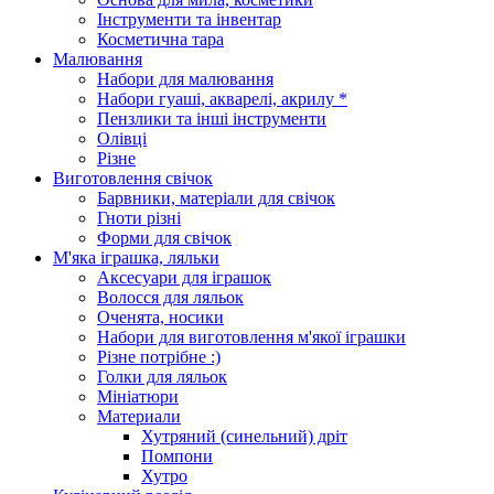
Інструменти та інвентар
Косметична тара
Малювання
Набори для малювання
Набори гуаші, акварелі, акрилу *
Пензлики та інші інструменти
Олівці
Різне
Виготовлення свічок
Барвники, матеріали для свічок
Гноти різні
Форми для свічок
М'яка іграшка, ляльки
Аксесуари для іграшок
Волосся для ляльок
Оченята, носики
Набори для виготовлення м'якої іграшки
Різне потрібне :)
Голки для ляльок
Мініатюри
Материали
Хутряний (синельний) дріт
Помпони
Хутро