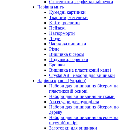
Скатертини, серфетки, мішечки
Чарiвна мить
Кумедні картинки
Тварини, метелики
Квіти, рослини
Пейзажі
Натюрморти
Люди
Часткова вишивка
Різне
Вишивка бісером
Подушки, серветки
Брошки
Вишивка на пластиковій канві
Crystal Art - набори для вишивки
Чарівна країна (Україна)
Набори для вишивання бісером на
пластиковій основі
Набори для вишивання нитками
Аксесуари для рукоділля
Набори для вишивання бісером по
дереву
Набори для вишивання бісером на
штучній шкірі
Заготовки для вишивки