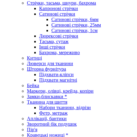
Стрічки, тасьма, шнури, бахрома
Капронові стрічки
Сатинові стрічки
Сатинові стрічки, 6мм
Сатинові стрічки, 25мм
Сатинові стрічки, 1см
Люрексові стрічки
Тасьма, сутаж
Інші стрічки
Бахрома, мереживо
Китиці
Люверси для тканини
Шторна фурнітура
Підхвати-кліпси
Підхвати магнітні
Бейка
Маркери, олівці, крейда, копіри
Замки-блискавки *
Тканина для шиття
Набори тканини, відрізи
Фетр, метраж
Аплікації, бантики
Зворотний бік подушок
Пір'я
Кравецькі ножиці *