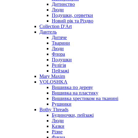
Дитинство
Люди
Подушки, серветки
Новий рік та Різдво
Collection D'Art
Дантель
Дитяче
Тварини
Люди
Флора
Подушки
Релігія
Пейзажі
Mary Maxim
VOLOSHKA
Вишивка по дереву
Вишивка на пластику
Вишивка хрестиком на тканині
Рушники
Bothy Threads
Будиночки, пейзажі
Люди
Казки
Різне
Фауна