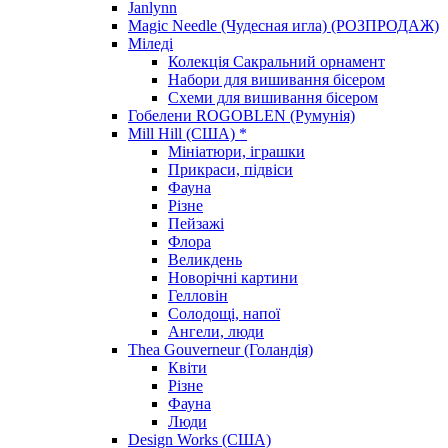
Janlynn
Magic Needle (Чудесная игла) (РОЗПРОДАЖ)
Міледі
Колекція Сакральний орнамент
Набори для вишивання бісером
Схеми для вишивання бісером
Гобелени ROGOBLEN (Румунія)
Mill Hill (США) *
Мініатюри, іграшки
Прикраси, підвіси
Фауна
Різне
Пейзажі
Флора
Великдень
Новорічні картини
Гелловін
Солодощі, напої
Ангели, люди
Thea Gouverneur (Голандія)
Квіти
Різне
Фауна
Люди
Design Works (США)