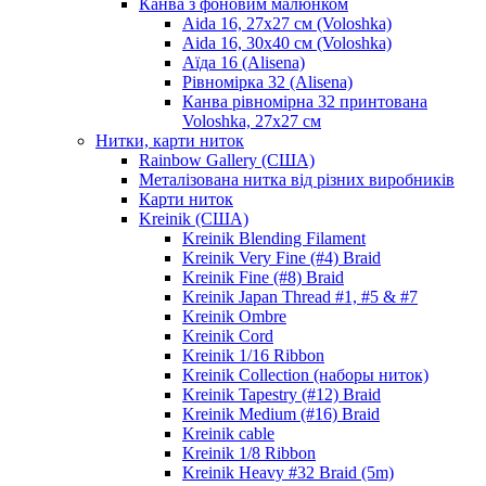
Канва з фоновим малюнком
Aida 16, 27х27 см (Voloshka)
Aida 16, 30х40 см (Voloshka)
Аїда 16 (Alisena)
Рівномірка 32 (Alisena)
Канва рівномірна 32 принтована
Voloshka, 27х27 см
Нитки, карти ниток
Rainbow Gallery (США)
Металізована нитка від різних виробників
Карти ниток
Kreinik (США)
Kreinik Blending Filament
Kreinik Very Fine (#4) Braid
Kreinik Fine (#8) Braid
Kreinik Japan Thread #1, #5 & #7
Kreinik Ombre
Kreinik Cord
Kreinik 1/16 Ribbon
Kreinik Collection (наборы ниток)
Kreinik Tapestry (#12) Braid
Kreinik Medium (#16) Braid
Kreinik cable
Kreinik 1/8 Ribbon
Kreinik Heavy #32 Braid (5m)