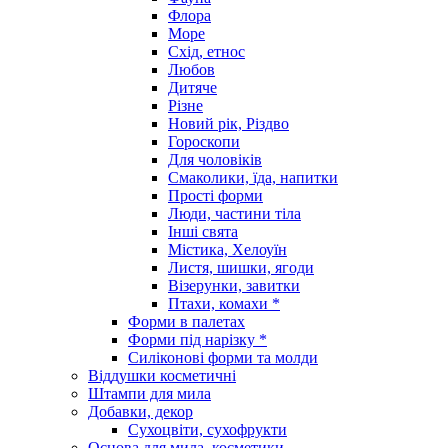
Флора
Море
Схід, етнос
Любов
Дитяче
Різне
Новий рік, Різдво
Гороскопи
Для чоловіків
Смаколики, їда, напитки
Прості форми
Люди, частини тіла
Інші свята
Містика, Хелоуїн
Листя, шишки, ягоди
Візерунки, завитки
Птахи, комахи *
Форми в палетах
Форми під нарізку *
Силіконові форми та молди
Віддушки косметичні
Штампи для мила
Добавки, декор
Сухоцвіти, сухофрукти
Основа для мила, косметики