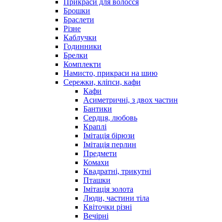
Прикраси для волосся
Брошки
Браслети
Різне
Каблучки
Годинники
Брелки
Комплекти
Намисто, прикраси на шию
Сережки, кліпси, кафи
Кафи
Асиметричні, з двох частин
Бантики
Сердця, любовь
Краплі
Імітація бірюзи
Імітація перлин
Предмети
Комахи
Квадратні, трикутні
Пташки
Імітація золота
Люди, частини тіла
Квіточки різні
Вечірні