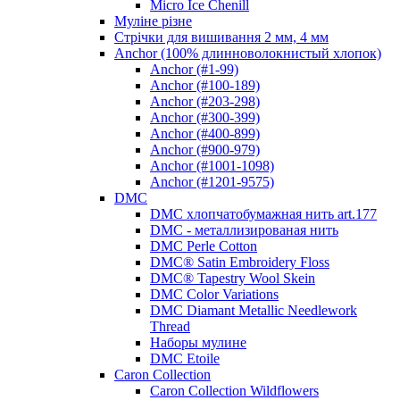
Micro Ice Chenill
Муліне різне
Стрічки для вишивання 2 мм, 4 мм
Anchor (100% длинноволокнистый хлопок)
Anchor (#1-99)
Anchor (#100-189)
Anchor (#203-298)
Anchor (#300-399)
Anchor (#400-899)
Anchor (#900-979)
Anchor (#1001-1098)
Anchor (#1201-9575)
DMC
DMC хлопчатобумажная нить art.177
DMC - металлизированая нить
DMC Perle Cotton
DMC® Satin Embroidery Floss
DMC® Tapestry Wool Skein
DMC Color Variations
DMC Diamant Metallic Needlework
Thread
Наборы мулине
DMC Etoile
Caron Collection
Caron Collection Wildflowers