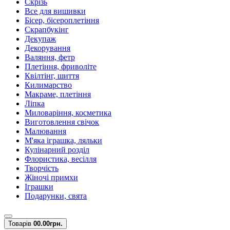
Скрізь
Все для вишивки
Бісер, бісероплетіння
Скрапбукінг
Декупаж
Декорування
Валяння, фетр
Плетіння, фриволіте
Квілтінг, шиття
Килимарство
Макраме, плетіння
Ліпка
Миловаріння, косметика
Виготовлення свічок
Малювання
М'яка іграшка, ляльки
Кулінарний розділ
Флористика, весілля
Творчість
Жіночі примхи
Іграшки
Подарунки, свята
Товарів
0
0.00грн.