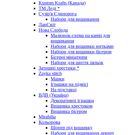
Kustom Krafts (Канада)
ТМ Леді *
Сузір'я Єдинорога
Набори для вишивання
ЛанСвіт
Нова Слобода
Малюнок-схема на канві для
вишивання
Набори для вишивки нитками
Набори для вишивки бісером
Бісерні мініатюри
Набори для шиття ляльок
Затишні хрестики *
Zayka stitch
Марки
Іграшки на підвісі
На підставці
ВДВ (Україна)
Декоративні іграшки
Вишивка хрестиком
Вишивка бісером
Mirabilia
Кольорова
Шопер під вишивку
Набори для вишивання декору