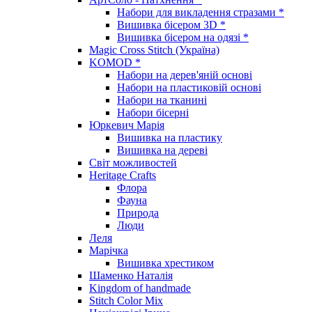
Набори для викладення стразами *
Вишивка бісером 3D *
Вишивка бісером на одязі *
Magic Cross Stitch (Україна)
KOMOD *
Набори на дерев'яній основі
Набори на пластиковій основі
Набори на тканині
Набори бісерні
Юркевич Марія
Вишивка на пластику
Вишивка на дереві
Світ можливостей
Heritage Crafts
Флора
Фауна
Природа
Люди
Леля
Марічка
Вишивка хрестиком
Шаменко Наталія
Kingdom of handmade
Stitch Color Mix