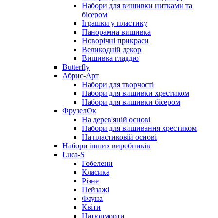
Набори для вишивки нитками та
бісером
Іграшки у пластику
Панорамна вишивка
Новорічні прикраси
Великодній декор
Вишивка гладдю
Butterfly
Абрис-Арт
Набори для творчості
Набори для вишивки хрестиком
Набори для вишивки бісером
ФрузелОк
На дерев'яній основі
Набори для вишивання хрестиком
На пластиковій основі
Набори інших виробників
Luca-S
Гобелени
Класика
Різне
Пейзажі
Фауна
Квіти
Натюрморти