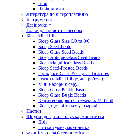
Інші
Чарівна мить
Література по бісероплетінню
Інструменти
Дзвіночки *
Голки для роботи з бісером
Бісер Mill Hill
Бісер Glass Size 6/0 та 8/0
Бісер Seed-Petite
Бісер Glass Seed Beads
Бісер Antique Glass Seed Beads
Бісер Magnifica Glass Beads
Бісер Seed-Frosted Beads
Прикраси Glass & Crystal Treasures
Гудзики Mill Hill (ручна работа)
Міні-набори бісеру
Бісер Glass Pebble Beads
Бісер Glass Bugle Beads
Карти кольорів та трежерсів Mill Hill
Бісер, що світиться у темряві
Паєтки
Шнури, дріт, нитка-гумка, мононитка
Дріт
Нитка-гумка, мононитка
Фурнітура для бісероплетіння