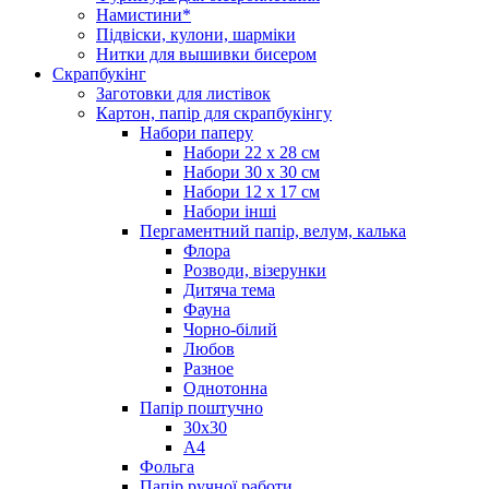
Намистини*
Підвіски, кулони, шарміки
Нитки для вышивки бисером
Скрапбукінг
Заготовки для листівок
Картон, папір для скрапбукінгу
Набори паперу
Набори 22 х 28 см
Набори 30 х 30 см
Набори 12 х 17 см
Набори інші
Пергаментний папір, велум, калька
Флора
Розводи, візерунки
Дитяча тема
Фауна
Чорно-білий
Любов
Разное
Однотонна
Папір поштучно
30х30
А4
Фольга
Папір ручної работи