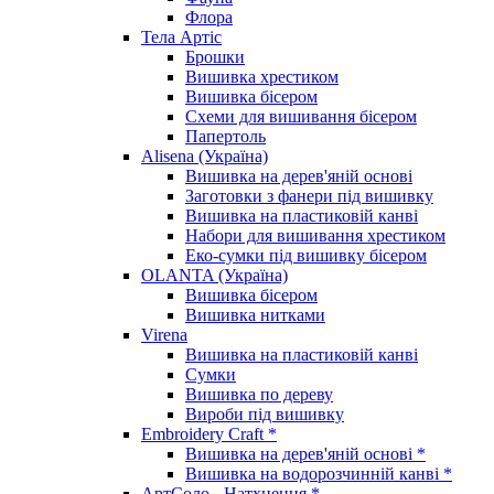
Флора
Тела Артіс
Брошки
Вишивка хрестиком
Вишивка бісером
Схеми для вишивання бісером
Папертоль
Alisena (Україна)
Вишивка на дерев'яній основі
Заготовки з фанери під вишивку
Вишивка на пластиковій канві
Набори для вишивання хрестиком
Еко-сумки під вишивку бісером
OLANTA (Україна)
Вишивка бісером
Вишивка нитками
Virena
Вишивка на пластиковій канві
Сумки
Вишивка по дереву
Вироби під вишивку
Embroidery Craft *
Вишивка на дерев'яній основі *
Вишивка на водорозчинній канві *
АртСоло - Натхнення *