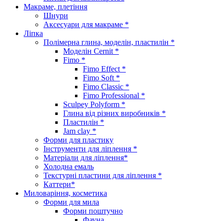
Макраме, плетіння
Шнури
Аксесуари для макраме *
Ліпка
Полімерна глина, моделін, пластилін *
Моделін Cernit *
Fimo *
Fimo Effect *
Fimo Soft *
Fimo Classic *
Fimo Professional *
Sculpey Polyform *
Глина від різних виробників *
Пластилін *
Jam clay *
Форми для пластику
Інструменти для ліплення *
Матеріали для ліплення*
Холодна емаль
Текстурні пластини для ліплення *
Каттери*
Миловаріння, косметика
Форми для мила
Форми поштучно
Фауна