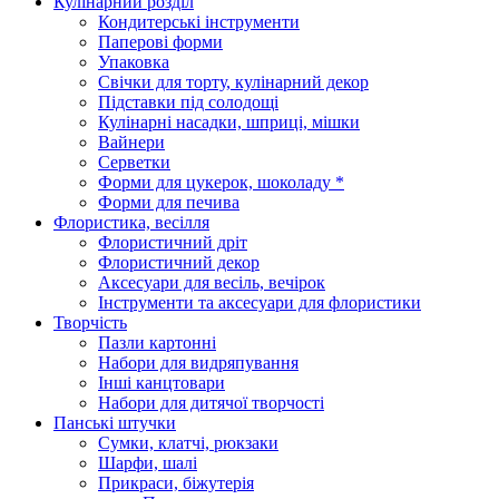
Кулінарний розділ
Кондитерські інструменти
Паперові форми
Упаковка
Свічки для торту, кулінарний декор
Підставки під солодощі
Кулінарні насадки, шприці, мішки
Вайнери
Серветки
Форми для цукерок, шоколаду *
Форми для печива
Флористика, весілля
Флористичний дріт
Флористичний декор
Аксесуари для весіль, вечірок
Інструменти та аксесуари для флористики
Творчість
Пазли картонні
Набори для видряпування
Інші канцтовари
Набори для дитячої творчості
Панські штучки
Сумки, клатчі, рюкзаки
Шарфи, шалі
Прикраси, біжутерія