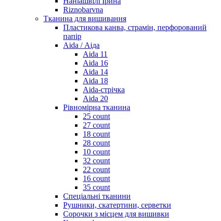
Наніашвілі Ірина
Riznobarvna
Тканина для вишивання
Пластикова канва, страмін, перфорований
папір
Aida / Аіда
Aida 11
Aida 16
Aida 14
Aida 18
Aida-стрічка
Aida 20
Рівномірна тканина
25 count
27 count
18 count
28 count
10 count
32 count
22 count
16 count
35 count
Спеціальні тканини
Рушники, скатертини, серветки
Сорочки з місцем для вишивки