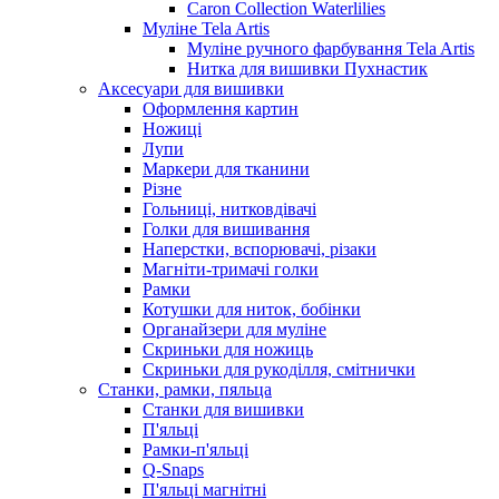
Caron Collection Waterlilies
Муліне Tela Artis
Муліне ручного фарбування Tela Artis
Нитка для вишивки Пухнастик
Аксесуари для вишивки
Оформлення картин
Ножиці
Лупи
Маркери для тканини
Різне
Гольниці, нитковдівачі
Голки для вишивання
Наперстки, вспорювачі, різаки
Магніти-тримачі голки
Рамки
Котушки для ниток, бобінки
Органайзери для муліне
Скриньки для ножиць
Скриньки для рукоділля, смітнички
Станки, рамки, пяльца
Станки для вишивки
П'яльці
Рамки-п'яльці
Q-Snaps
П'яльці магнітні