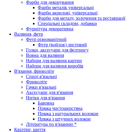
Фарби для декорування
Фарби металік універсальні
Фарби акрилові, універсальні
Фарби для металу, золочення та реставрації
Спеціальні складові, добавки
Фурнітура декоративна
Валяння, фетр
Фетр різноманітний
Фетр (войлок) листовий
Голки, аксесуари для фелтингу
Вовна для валяння
Набори для валяння картин
Набори для валяння виробів
В'язання, фриволіте
Спиці в'язальні
Фриволіте
Гачки в'язальні
Аксесуари для в'язання
Нитки для в'язання
Бавовна
Пряжа чистошерстяна
Пряжа з натуральних волокон
Пряжа з штучних волокон
Література по в'язанню *
Квілтінг, шиття