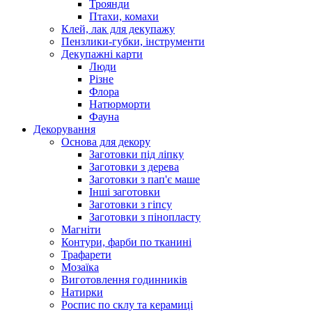
Троянди
Птахи, комахи
Клей, лак для декупажу
Пензлики-губки, інструменти
Декупажні карти
Люди
Різне
Флора
Натюрморти
Фауна
Декорування
Основа для декору
Заготовки під ліпку
Заготовки з дерева
Заготовки з пап'є маше
Інші заготовки
Заготовки з гіпсу
Заготовки з пінопласту
Магніти
Контури, фарби по тканині
Трафарети
Мозаїка
Виготовлення годинників
Натирки
Роспис по склу та керамиці