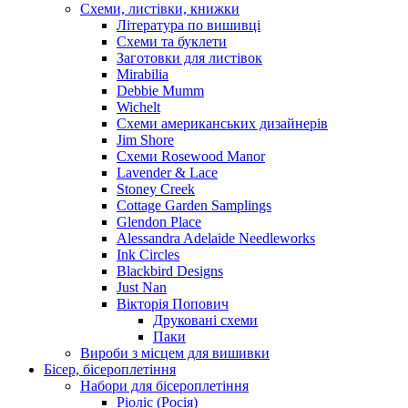
Схеми, листівки, книжки
Література по вишивці
Схеми та буклети
Заготовки для листівок
Mirabilia
Debbie Mumm
Wichelt
Схеми американських дизайнерів
Jim Shore
Cхеми Rosewood Manor
Lavender & Lace
Stoney Creek
Cottage Garden Samplings
Glendon Place
Alessandra Adelaide Needleworks
Ink Circles
Blackbird Designs
Just Nan
Вікторія Попович
Друковані схеми
Паки
Вироби з місцем для вишивки
Бісер, бісероплетіння
Набори для бісероплетіння
Ріоліс (Росія)