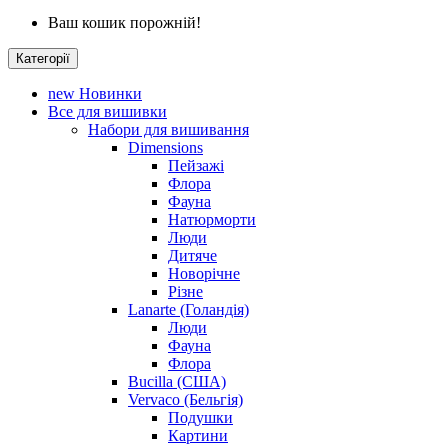
Ваш кошик порожній!
Категорії
new
Новинки
Все для вишивки
Набори для вишивання
Dimensions
Пейзажі
Флора
Фауна
Натюрморти
Люди
Дитяче
Новорічне
Різне
Lanarte (Голандія)
Люди
Фауна
Флора
Bucilla (США)
Vervaco (Бельгія)
Подушки
Картини