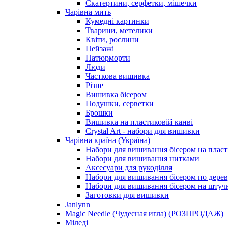
Скатертини, серфетки, мішечки
Чарiвна мить
Кумедні картинки
Тварини, метелики
Квіти, рослини
Пейзажі
Натюрморти
Люди
Часткова вишивка
Різне
Вишивка бісером
Подушки, серветки
Брошки
Вишивка на пластиковій канві
Crystal Art - набори для вишивки
Чарівна країна (Україна)
Набори для вишивання бісером на пласт
Набори для вишивання нитками
Аксесуари для рукоділля
Набори для вишивання бісером по дерев
Набори для вишивання бісером на штучн
Заготовки для вишивки
Janlynn
Magic Needle (Чудесная игла) (РОЗПРОДАЖ)
Міледі