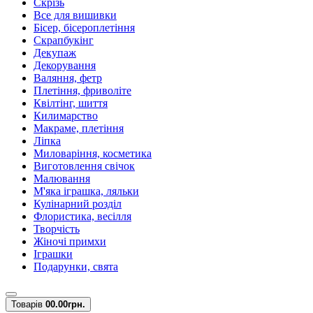
Скрізь
Все для вишивки
Бісер, бісероплетіння
Скрапбукінг
Декупаж
Декорування
Валяння, фетр
Плетіння, фриволіте
Квілтінг, шиття
Килимарство
Макраме, плетіння
Ліпка
Миловаріння, косметика
Виготовлення свічок
Малювання
М'яка іграшка, ляльки
Кулінарний розділ
Флористика, весілля
Творчість
Жіночі примхи
Іграшки
Подарунки, свята
Товарів
0
0.00грн.