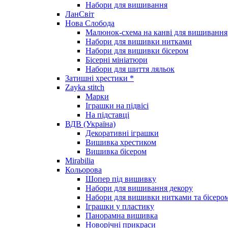
Набори для вишивання
ЛанСвіт
Нова Слобода
Малюнок-схема на канві для вишивання
Набори для вишивки нитками
Набори для вишивки бісером
Бісерні мініатюри
Набори для шиття ляльок
Затишні хрестики *
Zayka stitch
Марки
Іграшки на підвісі
На підставці
ВДВ (Україна)
Декоративні іграшки
Вишивка хрестиком
Вишивка бісером
Mirabilia
Кольорова
Шопер під вишивку
Набори для вишивання декору
Набори для вишивки нитками та бісеро
Іграшки у пластику
Панорамна вишивка
Новорічні прикраси