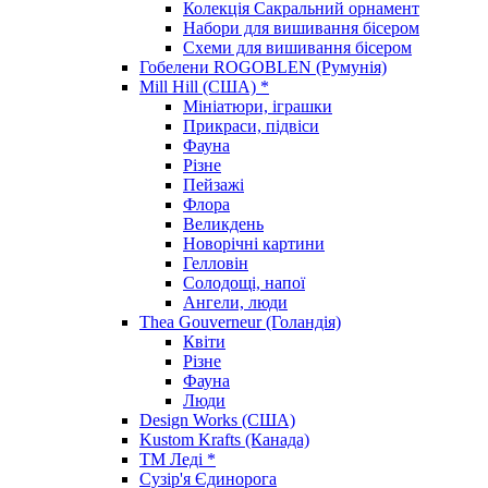
Колекція Сакральний орнамент
Набори для вишивання бісером
Схеми для вишивання бісером
Гобелени ROGOBLEN (Румунія)
Mill Hill (США) *
Мініатюри, іграшки
Прикраси, підвіси
Фауна
Різне
Пейзажі
Флора
Великдень
Новорічні картини
Гелловін
Солодощі, напої
Ангели, люди
Thea Gouverneur (Голандія)
Квіти
Різне
Фауна
Люди
Design Works (США)
Kustom Krafts (Канада)
ТМ Леді *
Сузір'я Єдинорога