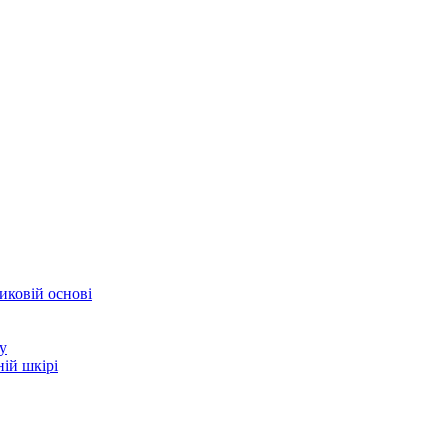
иковій основі
у
ій шкірі