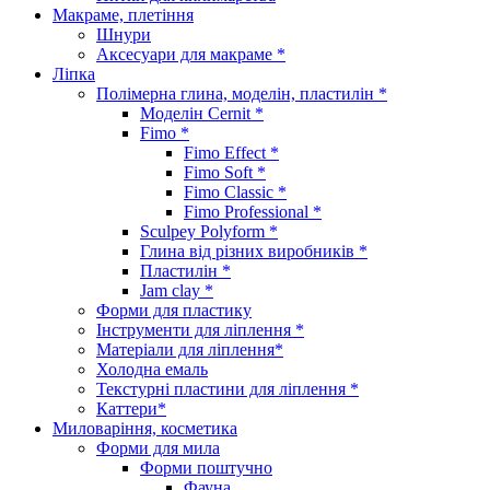
Макраме, плетіння
Шнури
Аксесуари для макраме *
Ліпка
Полімерна глина, моделін, пластилін *
Моделін Cernit *
Fimo *
Fimo Effect *
Fimo Soft *
Fimo Classic *
Fimo Professional *
Sculpey Polyform *
Глина від різних виробників *
Пластилін *
Jam clay *
Форми для пластику
Інструменти для ліплення *
Матеріали для ліплення*
Холодна емаль
Текстурні пластини для ліплення *
Каттери*
Миловаріння, косметика
Форми для мила
Форми поштучно
Фауна