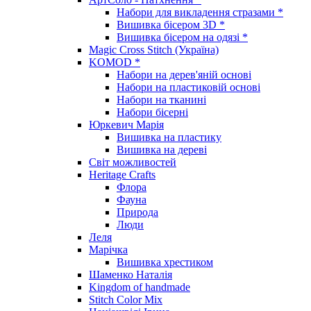
Набори для викладення стразами *
Вишивка бісером 3D *
Вишивка бісером на одязі *
Magic Cross Stitch (Україна)
KOMOD *
Набори на дерев'яній основі
Набори на пластиковій основі
Набори на тканині
Набори бісерні
Юркевич Марія
Вишивка на пластику
Вишивка на дереві
Світ можливостей
Heritage Crafts
Флора
Фауна
Природа
Люди
Леля
Марічка
Вишивка хрестиком
Шаменко Наталія
Kingdom of handmade
Stitch Color Mix