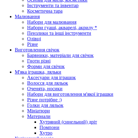
Інструменти та інвентар
Косметична тара
Малювання
Набори для малювання
Набори гуаші, акварелі, акрилу *
Пензлики та інші інструменти
Олівці
Різне
Виготовлення свічок
Барвники, матеріали для свічок
Гноти різні
Форми для свічок
М'яка іграшка, ляльки
Аксесуари для іграшок
Волосся для ляльок
Оченята, носики
Набори для виготовлення м'якої іграшки
Різне потрібне :)
Голки для ляльок
Мініатюри
Материали
Хутряний (синельний) дріт
Помпони
Хутро