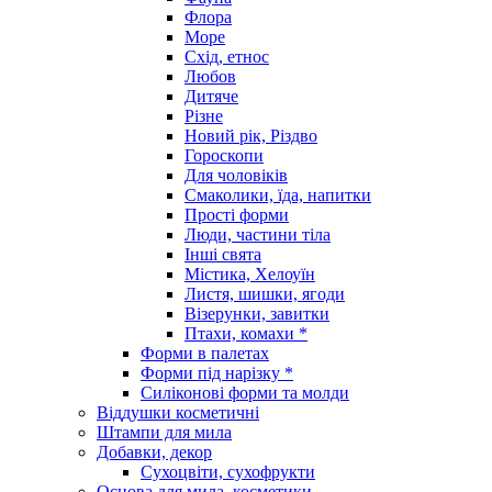
Флора
Море
Схід, етнос
Любов
Дитяче
Різне
Новий рік, Різдво
Гороскопи
Для чоловіків
Смаколики, їда, напитки
Прості форми
Люди, частини тіла
Інші свята
Містика, Хелоуїн
Листя, шишки, ягоди
Візерунки, завитки
Птахи, комахи *
Форми в палетах
Форми під нарізку *
Силіконові форми та молди
Віддушки косметичні
Штампи для мила
Добавки, декор
Сухоцвіти, сухофрукти
Основа для мила, косметики