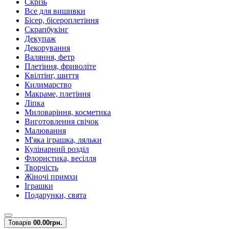
Скрізь
Все для вишивки
Бісер, бісероплетіння
Скрапбукінг
Декупаж
Декорування
Валяння, фетр
Плетіння, фриволіте
Квілтінг, шиття
Килимарство
Макраме, плетіння
Ліпка
Миловаріння, косметика
Виготовлення свічок
Малювання
М'яка іграшка, ляльки
Кулінарний розділ
Флористика, весілля
Творчість
Жіночі примхи
Іграшки
Подарунки, свята
Товарів
0
0.00грн.