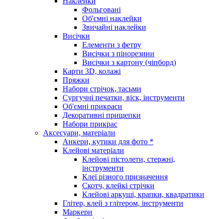
Наклейки
Фольговані
Об'ємні наклейки
Звичайні наклейки
Висічки
Елементи з фетру
Висічки з пінорезини
Висічки з картону (чіпборд)
Карти 3D, колажі
Пряжки
Набори стрічок, тасьми
Сургучні печатки, віск, інструменти
Об'ємні прикраси
Декоративні прищепки
Набори прикрас
Аксесуари, матеріали
Анкери, кутики для фото *
Клейові матеріали
Клейові пістолети, стержні,
інструменти
Клеї різного призначення
Скотч, клейкі стрічки
Клейові аркуші, крапки, квадратики
Глітер, клей з глітером, інструменти
Маркери