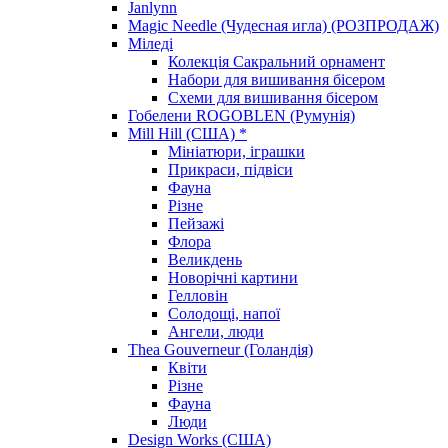
Janlynn
Magic Needle (Чудесная игла) (РОЗПРОДАЖ)
Міледі
Колекція Сакральний орнамент
Набори для вишивання бісером
Схеми для вишивання бісером
Гобелени ROGOBLEN (Румунія)
Mill Hill (США) *
Мініатюри, іграшки
Прикраси, підвіси
Фауна
Різне
Пейзажі
Флора
Великдень
Новорічні картини
Гелловін
Солодощі, напої
Ангели, люди
Thea Gouverneur (Голандія)
Квіти
Різне
Фауна
Люди
Design Works (США)