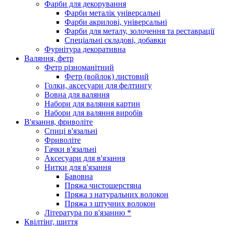
Фарби для декорування
Фарби металік універсальні
Фарби акрилові, універсальні
Фарби для металу, золочення та реставрації
Спеціальні складові, добавки
Фурнітура декоративна
Валяння, фетр
Фетр різноманітний
Фетр (войлок) листовий
Голки, аксесуари для фелтингу
Вовна для валяння
Набори для валяння картин
Набори для валяння виробів
В'язання, фриволіте
Спиці в'язальні
Фриволіте
Гачки в'язальні
Аксесуари для в'язання
Нитки для в'язання
Бавовна
Пряжа чистошерстяна
Пряжа з натуральних волокон
Пряжа з штучних волокон
Література по в'язанню *
Квілтінг, шиття