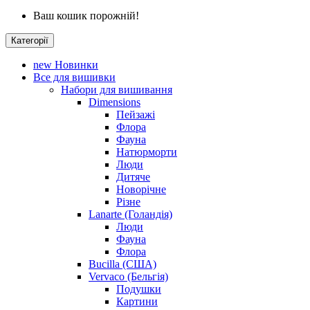
Ваш кошик порожній!
Категорії
new
Новинки
Все для вишивки
Набори для вишивання
Dimensions
Пейзажі
Флора
Фауна
Натюрморти
Люди
Дитяче
Новорічне
Різне
Lanarte (Голандія)
Люди
Фауна
Флора
Bucilla (США)
Vervaco (Бельгія)
Подушки
Картини