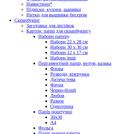
Намистини*
Підвіски, кулони, шарміки
Нитки для вышивки бисером
Скрапбукінг
Заготовки для листівок
Картон, папір для скрапбукінгу
Набори паперу
Набори 22 х 28 см
Набори 30 х 30 см
Набори 12 х 17 см
Набори інші
Пергаментний папір, велум, калька
Флора
Розводи, візерунки
Дитяча тема
Фауна
Чорно-білий
Любов
Разное
Однотонна
Папір поштучно
30х30
А4
Фольга
Папір ручної работи