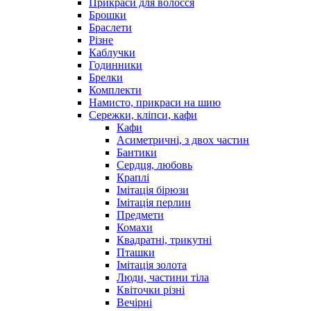
Прикраси для волосся
Брошки
Браслети
Різне
Каблучки
Годинники
Брелки
Комплекти
Намисто, прикраси на шию
Сережки, кліпси, кафи
Кафи
Асиметричні, з двох частин
Бантики
Сердця, любовь
Краплі
Імітація бірюзи
Імітація перлин
Предмети
Комахи
Квадратні, трикутні
Пташки
Імітація золота
Люди, частини тіла
Квіточки різні
Вечірні