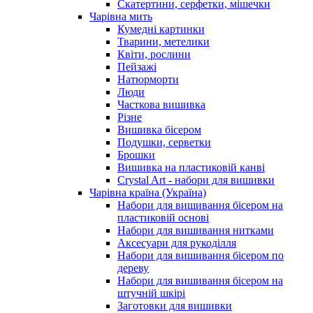
Скатертини, серфетки, мішечки
Чарiвна мить
Кумедні картинки
Тварини, метелики
Квіти, рослини
Пейзажі
Натюрморти
Люди
Часткова вишивка
Різне
Вишивка бісером
Подушки, серветки
Брошки
Вишивка на пластиковій канві
Crystal Art - набори для вишивки
Чарівна країна (Україна)
Набори для вишивання бісером на
пластиковій основі
Набори для вишивання нитками
Аксесуари для рукоділля
Набори для вишивання бісером по
дереву
Набори для вишивання бісером на
штучній шкірі
Заготовки для вишивки