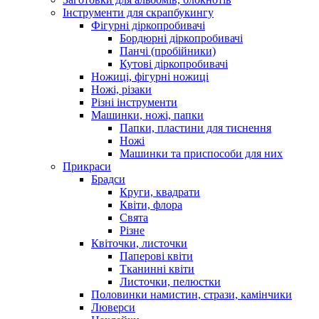
Інструменти для скрапбукингу
Фігурні діркопробивачі
Бордюрні діркопробивачі
Панчі (пробійники)
Кутові діркопробивачі
Ножиці, фігурні ножиці
Ножі, різаки
Різні інструменти
Машинки, ножі, папки
Папки, пластини для тиснення
Ножі
Машинки та приспособи для них
Прикраси
Брадси
Круги, квадрати
Квіти, флора
Свята
Різне
Квіточки, листочки
Паперові квіти
Тканинні квіти
Листочки, пелюстки
Половинки намистин, стрази, камінчики
Люверси