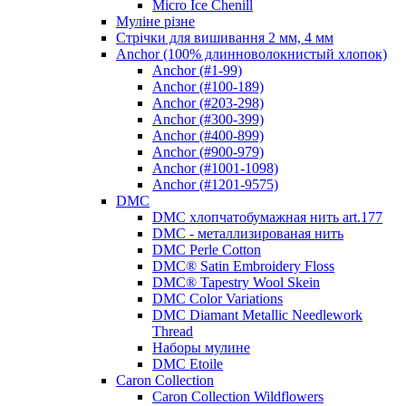
Micro Ice Chenill
Муліне різне
Стрічки для вишивання 2 мм, 4 мм
Anchor (100% длинноволокнистый хлопок)
Anchor (#1-99)
Anchor (#100-189)
Anchor (#203-298)
Anchor (#300-399)
Anchor (#400-899)
Anchor (#900-979)
Anchor (#1001-1098)
Anchor (#1201-9575)
DMC
DMC хлопчатобумажная нить art.177
DMC - металлизированая нить
DMC Perle Cotton
DMC® Satin Embroidery Floss
DMC® Tapestry Wool Skein
DMC Color Variations
DMC Diamant Metallic Needlework
Thread
Наборы мулине
DMC Etoile
Caron Collection
Caron Collection Wildflowers