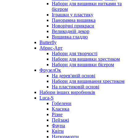
Набори для вишивки нитками та
бісером
Іграшки у пластику
Панорамна вишивка
Новорічні прикраси
Великодній декор
Вишивка гладдю
Butterfly
Абрис-Арт
Набори для творчості
Набори для вишивки хрестиком
Набори для вишивки бісером
ФрузелОк
На дерев'яній основі
Набори для вишивання хрестиком
На пластиковій основі
Набори інших виробників
Luca-S
Гобелени
Класика
Різне
Пейзажі
Фауна
Квіти
Натюрморти