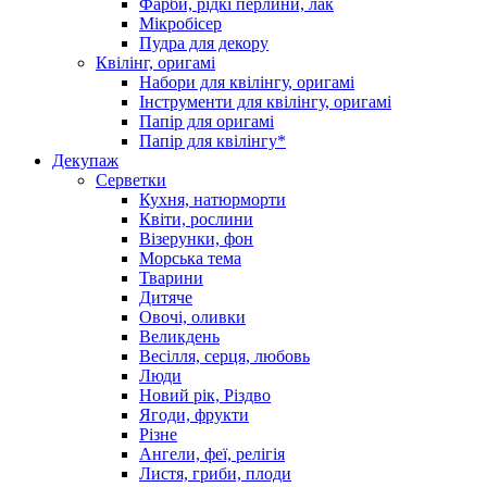
Фарби, рідкі перлини, лак
Мікробісер
Пудра для декору
Квілінг, оригамі
Набори для квілінгу, оригамі
Інструменти для квілінгу, оригамі
Папір для оригамі
Папір для квілінгу*
Декупаж
Серветки
Кухня, натюрморти
Квіти, рослини
Візерунки, фон
Морська тема
Тварини
Дитяче
Овочі, оливки
Великдень
Весілля, серця, любовь
Люди
Новий рік, Різдво
Ягоди, фрукти
Різне
Ангели, феї, релігія
Листя, гриби, плоди