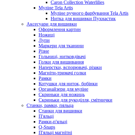
Caron Collection Waterlilies
Муліне Tela Artis
Муліне ручного фарбування Tela Artis
Нитка для вишивки Пухнастик
Аксесуари для вишивки
Оформлення картин
Ножиці
Лупи
Маркери для тканини
Різне
Гольниці, нитковдівачі
Голки для вишивання
Наперстки, вспорювачі, різаки
Магніти-тримачі голки
Рамки
Котушки для ниток, бобінки
Органайзери для муліне
Скриньки для ножиць
Скриньки для рукоділля, смітнички
Станки, рамки, пяльца
Станки для вишивки
П'яльці
Рамки-п'яльці
Q-Snaps
П'яльці магнітні