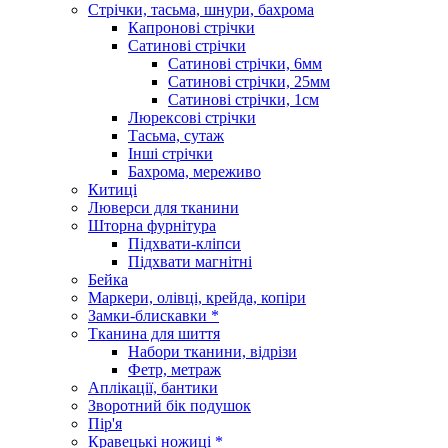
Стрічки, тасьма, шнури, бахрома
Капронові стрічки
Сатинові стрічки
Сатинові стрічки, 6мм
Сатинові стрічки, 25мм
Сатинові стрічки, 1см
Люрексові стрічки
Тасьма, сутаж
Інші стрічки
Бахрома, мереживо
Китиці
Люверси для тканини
Шторна фурнітура
Підхвати-кліпси
Підхвати магнітні
Бейка
Маркери, олівці, крейда, копіри
Замки-блискавки *
Тканина для шиття
Набори тканини, відрізи
Фетр, метраж
Аплікації, бантики
Зворотний бік подушок
Пір'я
Кравецькі ножиці *