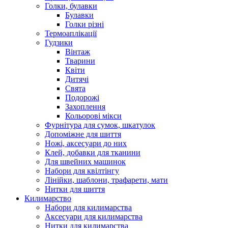
Голки, булавки
Булавки
Голки різні
Термоаплікації
Гудзики
Вінтаж
Тварини
Квіти
Дитячі
Свята
Подорожі
Захоплення
Кольорові мікси
Фурнітура для сумок, шкатулок
Допоміжне для шиття
Ножі, аксесуари до них
Клей, добавки для тканини
Для швейних машинок
Набори для квілтінгу
Лінійки, шаблони, трафарети, мати
Нитки для шиття
Килимарство
Набори для килимарства
Аксесуари для килимарства
Нитки для килимарства