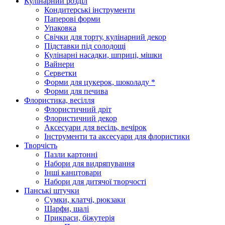
Кулінарний розділ
Кондитерські інструменти
Паперові форми
Упаковка
Свічки для торту, кулінарний декор
Підставки під солодощі
Кулінарні насадки, шприці, мішки
Вайнери
Серветки
Форми для цукерок, шоколаду *
Форми для печива
Флористика, весілля
Флористичний дріт
Флористичний декор
Аксесуари для весіль, вечірок
Інструменти та аксесуари для флористики
Творчість
Пазли картонні
Набори для видряпування
Інші канцтовари
Набори для дитячої творчості
Панські штучки
Сумки, клатчі, рюкзаки
Шарфи, шалі
Прикраси, біжутерія