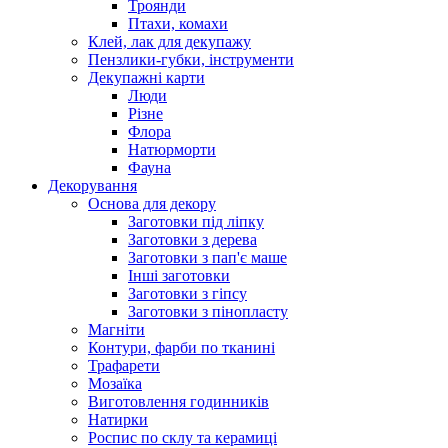
Троянди
Птахи, комахи
Клей, лак для декупажу
Пензлики-губки, інструменти
Декупажні карти
Люди
Різне
Флора
Натюрморти
Фауна
Декорування
Основа для декору
Заготовки під ліпку
Заготовки з дерева
Заготовки з пап'є маше
Інші заготовки
Заготовки з гіпсу
Заготовки з пінопласту
Магніти
Контури, фарби по тканині
Трафарети
Мозаїка
Виготовлення годинників
Натирки
Роспис по склу та керамиці