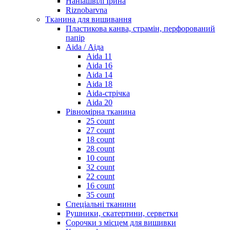
Наніашвілі Ірина
Riznobarvna
Тканина для вишивання
Пластикова канва, страмін, перфорований
папір
Aida / Аіда
Aida 11
Aida 16
Aida 14
Aida 18
Aida-стрічка
Aida 20
Рівномірна тканина
25 count
27 count
18 count
28 count
10 count
32 count
22 count
16 count
35 count
Спеціальні тканини
Рушники, скатертини, серветки
Сорочки з місцем для вишивки