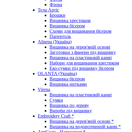
Флора
Тела Артіс
Брошки
Вишивка хрестиком
Вишивка бісером
Схеми для вишивання бісером
Папертоль
Alisena (Україна)
Вишивка на дерев'яній основі
Заготовки з фанери під вишивку
Вишивка на пластиковій канві
Набори для вишивання хрестиком
Еко-сумки під вишивку бісером
OLANTA (Україна)
Вишивка бісером
Вишивка нитками
Virena
Вишивка на пластиковій канві
Сумки
Вишивка по дереву
Вироби під вишивку
Embroidery Craft *
Вишивка на дерев'яній основі *
Вишивка на водорозчинній канві *
АртСоло - Натхнення *