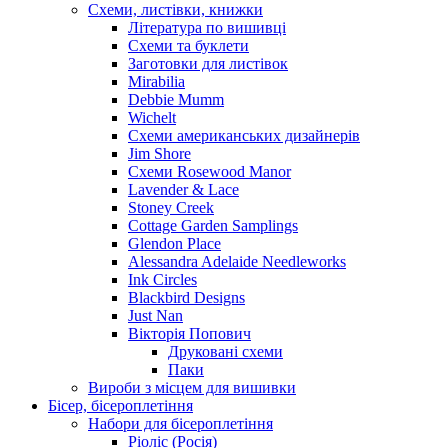
Схеми, листівки, книжки
Література по вишивці
Схеми та буклети
Заготовки для листівок
Mirabilia
Debbie Mumm
Wichelt
Схеми американських дизайнерів
Jim Shore
Cхеми Rosewood Manor
Lavender & Lace
Stoney Creek
Cottage Garden Samplings
Glendon Place
Alessandra Adelaide Needleworks
Ink Circles
Blackbird Designs
Just Nan
Вікторія Попович
Друковані схеми
Паки
Вироби з місцем для вишивки
Бісер, бісероплетіння
Набори для бісероплетіння
Ріоліс (Росія)