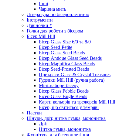
Інші
Чарівна мить
Література по бісероплетінню
Інструменти
Дзвіночки *
Голки для роботи з бісером
Бісер Mill Hill
Бісер Glass Size 6/0 та 8/0
Бісер Seed-Petite
Бісер Glass Seed Beads
Бісер Antique Glass Seed Beads
Бісер Magnifica Glass Beads
Бісер Seed-Frosted Beads
Прикраси Glass & Crystal Treasures
Гудзики Mill Hill (ручна работа)
Міні-набори бісеру
Бісер Glass Pebble Beads
Бісер Glass Bugle Beads
Карти кольорів та трежерсів Mill Hill
Бісер, що світиться у темряві
Паєтки
Шнури, дріт, нитка-гумка, мононитка
Дріт
Нитка-гумка, мононитка
Фурнітура для бісероплетіння