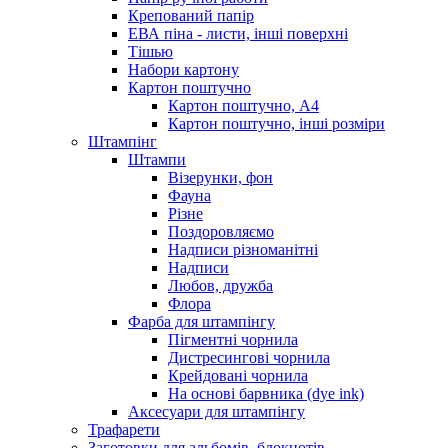
Крепований папір
ЕВА піна - листи, інші поверхні
Тішью
Набори картону
Картон поштучно
Картон поштучно, А4
Картон поштучно, інші розміри
Штампінг
Штампи
Візерунки, фон
Фауна
Різне
Поздоровляємо
Надписи різноманітні
Надписи
Любов, дружба
Флора
Фарба для штампінгу
Пігментні чорнила
Дистресингові чорнила
Крейдовані чорнила
На основі барвника (dye ink)
Аксесуари для штампінгу
Трафарети
Заготовки для альбомів, блокнотів