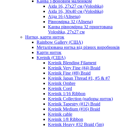
Канва з фоновим малюнком
Aida 16, 27х27 см (Voloshka)
Aida 16, 30х40 см (Voloshka)
Аїда 16 (Alisena)
Рівномірка 32 (Alisena)
Канва рівномірна 32 принтована
Voloshka, 27х27 см
Нитки, карти ниток
Rainbow Gallery (США)
Металізована нитка від різних виробників
Карти ниток
Kreinik (США)
Kreinik Blending Filament
Kreinik Very Fine (#4) Braid
Kreinik Fine (#8) Braid
Kreinik Japan Thread #1, #5 & #7
Kreinik Ombre
Kreinik Cord
Kreinik 1/16 Ribbon
Kreinik Collection (наборы ниток)
Kreinik Tapestry (#12) Braid
Kreinik Medium (#16) Braid
Kreinik cable
Kreinik 1/8 Ribbon
Kreinik Heavy #32 Braid (5m)