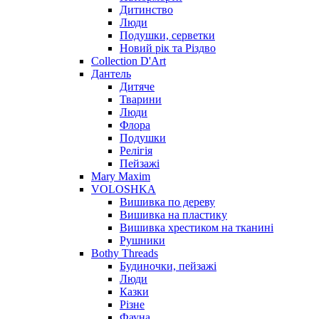
Дитинство
Люди
Подушки, серветки
Новий рік та Різдво
Collection D'Art
Дантель
Дитяче
Тварини
Люди
Флора
Подушки
Релігія
Пейзажі
Mary Maxim
VOLOSHKA
Вишивка по дереву
Вишивка на пластику
Вишивка хрестиком на тканині
Рушники
Bothy Threads
Будиночки, пейзажі
Люди
Казки
Різне
Фауна