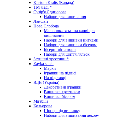
Kustom Krafts (Канада)
ТМ Леді *
Сузір'я Єдинорога
Набори для вишивання
ЛанСвіт
Нова Слобода
Малюнок-схема на канві для
вишивання
Набори для вишивки нитками
Набори для вишивки бісером
Бісерні мініатюри
Набори для шиття ляльок
Затишні хрестики *
Zayka stitch
Марки
Іграшки на підвісі
На підставці
ВДВ (Україна)
Декоративні іграшки
Вишивка хрестиком
Вишивка бісером
Mirabilia
Кольорова
Шопер під вишивку
Набори для вишивання декору