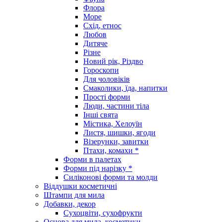
Флора
Море
Схід, етнос
Любов
Дитяче
Різне
Новий рік, Різдво
Гороскопи
Для чоловіків
Смаколики, їда, напитки
Прості форми
Люди, частини тіла
Інші свята
Містика, Хелоуїн
Листя, шишки, ягоди
Візерунки, завитки
Птахи, комахи *
Форми в палетах
Форми під нарізку *
Силіконові форми та молди
Віддушки косметичні
Штампи для мила
Добавки, декор
Сухоцвіти, сухофрукти
Основа для мила, косметики