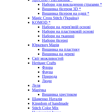
Набори для викладення стразами *
Вишивка бісером 3D *
Вишивка бісером на одязі *
Magic Cross Stitch (Україна)
KOMOD *
Набори на дерев'яній основі
Набори на пластиковій основі
Набори на тканині
Набори бісерні
Юркевич Марія
Вишивка на пластику
Вишивка на дереві
Світ можливостей
Heritage Crafts
Флора
Фауна
Природа
Люди
Леля
Марічка
Вишивка хрестиком
Шаменко Наталія
Kingdom of handmade
Stitch Color Mix