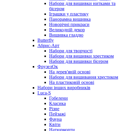
Набори для вишивки нитками та
бісером
Іграшки у пластику
Панорамна вишивка
Новорічні прикраси
Великодній декор
Вишивка гладдю
Butterfly
Абрис-Арт
Набори для творчості
Набори для вишивки хрестиком
Набори для вишивки бісером
ФрузелОк
На дерев'яній основі
Набори для вишивання хрестиком
На пластиковій основі
Набори інших виробників
Luca-S
Гобелени
Класика
Різне
Пейзажі
Фауна
Квіти
Натюрморти