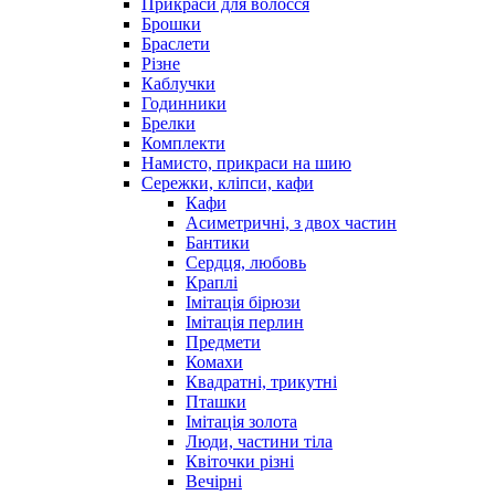
Прикраси для волосся
Брошки
Браслети
Різне
Каблучки
Годинники
Брелки
Комплекти
Намисто, прикраси на шию
Сережки, кліпси, кафи
Кафи
Асиметричні, з двох частин
Бантики
Сердця, любовь
Краплі
Імітація бірюзи
Імітація перлин
Предмети
Комахи
Квадратні, трикутні
Пташки
Імітація золота
Люди, частини тіла
Квіточки різні
Вечірні