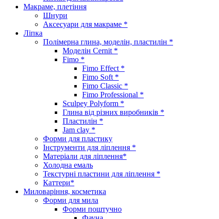
Макраме, плетіння
Шнури
Аксесуари для макраме *
Ліпка
Полімерна глина, моделін, пластилін *
Моделін Cernit *
Fimo *
Fimo Effect *
Fimo Soft *
Fimo Classic *
Fimo Professional *
Sculpey Polyform *
Глина від різних виробників *
Пластилін *
Jam clay *
Форми для пластику
Інструменти для ліплення *
Матеріали для ліплення*
Холодна емаль
Текстурні пластини для ліплення *
Каттери*
Миловаріння, косметика
Форми для мила
Форми поштучно
Фауна