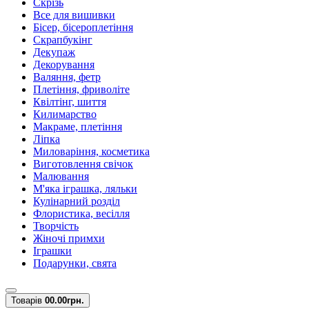
Скрізь
Все для вишивки
Бісер, бісероплетіння
Скрапбукінг
Декупаж
Декорування
Валяння, фетр
Плетіння, фриволіте
Квілтінг, шиття
Килимарство
Макраме, плетіння
Ліпка
Миловаріння, косметика
Виготовлення свічок
Малювання
М'яка іграшка, ляльки
Кулінарний розділ
Флористика, весілля
Творчість
Жіночі примхи
Іграшки
Подарунки, свята
Товарів
0
0.00грн.