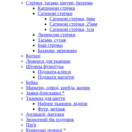
Стрічки, тасьма, шнури, бахрома
Капронові стрічки
Сатинові стрічки
Сатинові стрічки, 6мм
Сатинові стрічки, 25мм
Сатинові стрічки, 1см
Люрексові стрічки
Тасьма, сутаж
Інші стрічки
Бахрома, мереживо
Китиці
Люверси для тканини
Шторна фурнітура
Підхвати-кліпси
Підхвати магнітні
Бейка
Маркери, олівці, крейда, копіри
Замки-блискавки *
Тканина для шиття
Набори тканини, відрізи
Фетр, метраж
Аплікації, бантики
Зворотний бік подушок
Пір'я
Кравецькі ножиці *