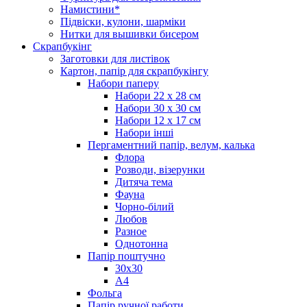
Намистини*
Підвіски, кулони, шарміки
Нитки для вышивки бисером
Скрапбукінг
Заготовки для листівок
Картон, папір для скрапбукінгу
Набори паперу
Набори 22 х 28 см
Набори 30 х 30 см
Набори 12 х 17 см
Набори інші
Пергаментний папір, велум, калька
Флора
Розводи, візерунки
Дитяча тема
Фауна
Чорно-білий
Любов
Разное
Однотонна
Папір поштучно
30х30
А4
Фольга
Папір ручної работи