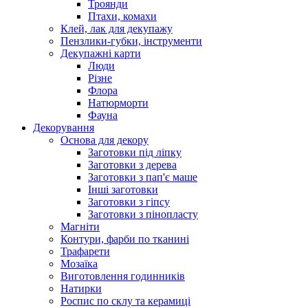
Троянди
Птахи, комахи
Клей, лак для декупажу
Пензлики-губки, інструменти
Декупажні карти
Люди
Різне
Флора
Натюрморти
Фауна
Декорування
Основа для декору
Заготовки під ліпку
Заготовки з дерева
Заготовки з пап'є маше
Інші заготовки
Заготовки з гіпсу
Заготовки з пінопласту
Магніти
Контури, фарби по тканині
Трафарети
Мозаїка
Виготовлення годинників
Натирки
Роспис по склу та керамиці