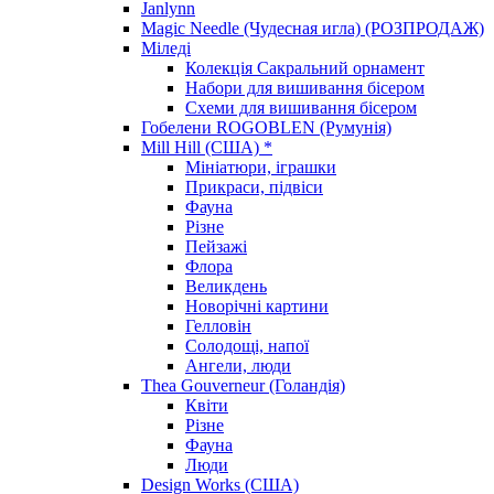
Janlynn
Magic Needle (Чудесная игла) (РОЗПРОДАЖ)
Міледі
Колекція Сакральний орнамент
Набори для вишивання бісером
Схеми для вишивання бісером
Гобелени ROGOBLEN (Румунія)
Mill Hill (США) *
Мініатюри, іграшки
Прикраси, підвіси
Фауна
Різне
Пейзажі
Флора
Великдень
Новорічні картини
Гелловін
Солодощі, напої
Ангели, люди
Thea Gouverneur (Голандія)
Квіти
Різне
Фауна
Люди
Design Works (США)