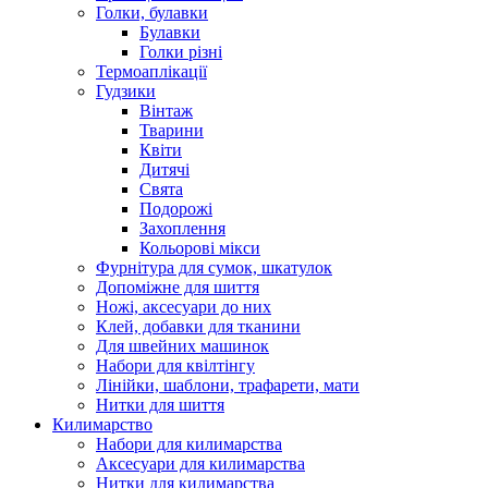
Голки, булавки
Булавки
Голки різні
Термоаплікації
Гудзики
Вінтаж
Тварини
Квіти
Дитячі
Свята
Подорожі
Захоплення
Кольорові мікси
Фурнітура для сумок, шкатулок
Допоміжне для шиття
Ножі, аксесуари до них
Клей, добавки для тканини
Для швейних машинок
Набори для квілтінгу
Лінійки, шаблони, трафарети, мати
Нитки для шиття
Килимарство
Набори для килимарства
Аксесуари для килимарства
Нитки для килимарства