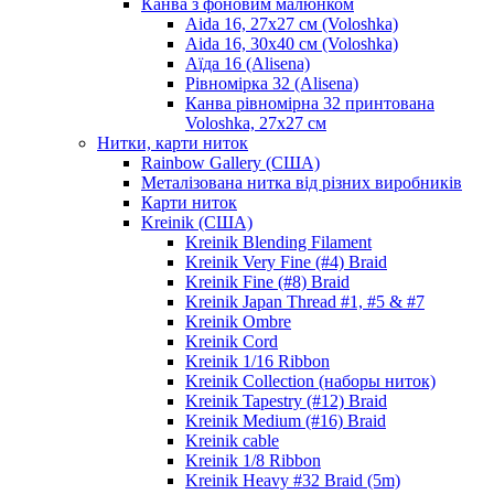
Канва з фоновим малюнком
Aida 16, 27х27 см (Voloshka)
Aida 16, 30х40 см (Voloshka)
Аїда 16 (Alisena)
Рівномірка 32 (Alisena)
Канва рівномірна 32 принтована
Voloshka, 27х27 см
Нитки, карти ниток
Rainbow Gallery (США)
Металізована нитка від різних виробників
Карти ниток
Kreinik (США)
Kreinik Blending Filament
Kreinik Very Fine (#4) Braid
Kreinik Fine (#8) Braid
Kreinik Japan Thread #1, #5 & #7
Kreinik Ombre
Kreinik Cord
Kreinik 1/16 Ribbon
Kreinik Collection (наборы ниток)
Kreinik Tapestry (#12) Braid
Kreinik Medium (#16) Braid
Kreinik cable
Kreinik 1/8 Ribbon
Kreinik Heavy #32 Braid (5m)