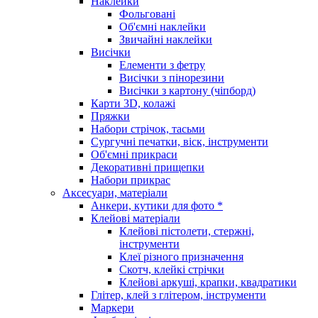
Наклейки
Фольговані
Об'ємні наклейки
Звичайні наклейки
Висічки
Елементи з фетру
Висічки з пінорезини
Висічки з картону (чіпборд)
Карти 3D, колажі
Пряжки
Набори стрічок, тасьми
Сургучні печатки, віск, інструменти
Об'ємні прикраси
Декоративні прищепки
Набори прикрас
Аксесуари, матеріали
Анкери, кутики для фото *
Клейові матеріали
Клейові пістолети, стержні,
інструменти
Клеї різного призначення
Скотч, клейкі стрічки
Клейові аркуші, крапки, квадратики
Глітер, клей з глітером, інструменти
Маркери