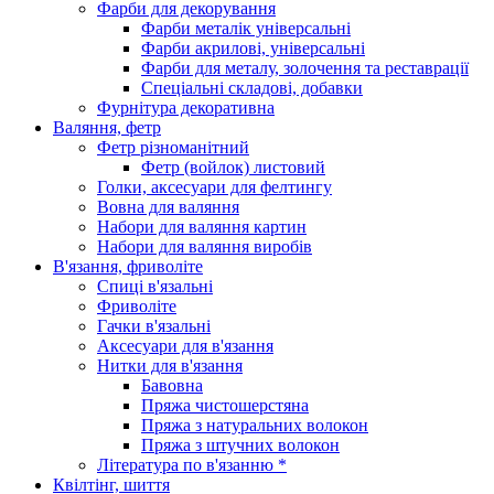
Фарби для декорування
Фарби металік універсальні
Фарби акрилові, універсальні
Фарби для металу, золочення та реставрації
Спеціальні складові, добавки
Фурнітура декоративна
Валяння, фетр
Фетр різноманітний
Фетр (войлок) листовий
Голки, аксесуари для фелтингу
Вовна для валяння
Набори для валяння картин
Набори для валяння виробів
В'язання, фриволіте
Спиці в'язальні
Фриволіте
Гачки в'язальні
Аксесуари для в'язання
Нитки для в'язання
Бавовна
Пряжа чистошерстяна
Пряжа з натуральних волокон
Пряжа з штучних волокон
Література по в'язанню *
Квілтінг, шиття