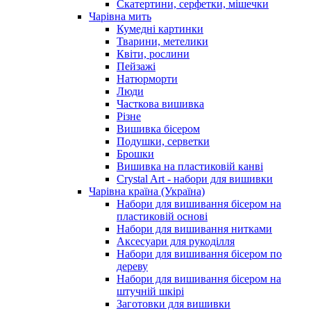
Скатертини, серфетки, мішечки
Чарiвна мить
Кумедні картинки
Тварини, метелики
Квіти, рослини
Пейзажі
Натюрморти
Люди
Часткова вишивка
Різне
Вишивка бісером
Подушки, серветки
Брошки
Вишивка на пластиковій канві
Crystal Art - набори для вишивки
Чарівна країна (Україна)
Набори для вишивання бісером на
пластиковій основі
Набори для вишивання нитками
Аксесуари для рукоділля
Набори для вишивання бісером по
дереву
Набори для вишивання бісером на
штучній шкірі
Заготовки для вишивки