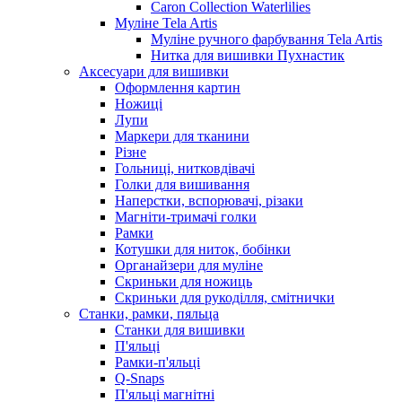
Caron Collection Waterlilies
Муліне Tela Artis
Муліне ручного фарбування Tela Artis
Нитка для вишивки Пухнастик
Аксесуари для вишивки
Оформлення картин
Ножиці
Лупи
Маркери для тканини
Різне
Гольниці, нитковдівачі
Голки для вишивання
Наперстки, вспорювачі, різаки
Магніти-тримачі голки
Рамки
Котушки для ниток, бобінки
Органайзери для муліне
Скриньки для ножиць
Скриньки для рукоділля, смітнички
Станки, рамки, пяльца
Станки для вишивки
П'яльці
Рамки-п'яльці
Q-Snaps
П'яльці магнітні