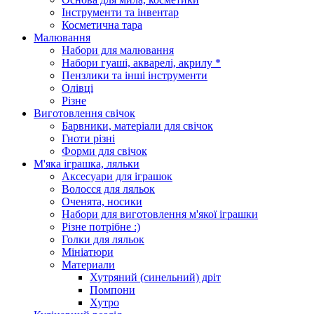
Інструменти та інвентар
Косметична тара
Малювання
Набори для малювання
Набори гуаші, акварелі, акрилу *
Пензлики та інші інструменти
Олівці
Різне
Виготовлення свічок
Барвники, матеріали для свічок
Гноти різні
Форми для свічок
М'яка іграшка, ляльки
Аксесуари для іграшок
Волосся для ляльок
Оченята, носики
Набори для виготовлення м'якої іграшки
Різне потрібне :)
Голки для ляльок
Мініатюри
Материали
Хутряний (синельний) дріт
Помпони
Хутро