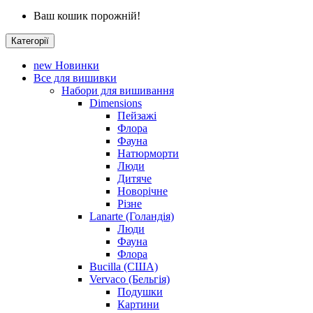
Ваш кошик порожній!
Категорії
new
Новинки
Все для вишивки
Набори для вишивання
Dimensions
Пейзажі
Флора
Фауна
Натюрморти
Люди
Дитяче
Новорічне
Різне
Lanarte (Голандія)
Люди
Фауна
Флора
Bucilla (США)
Vervaco (Бельгія)
Подушки
Картини