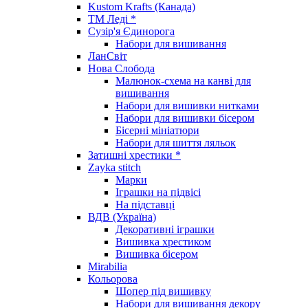
Kustom Krafts (Канада)
ТМ Леді *
Сузір'я Єдинорога
Набори для вишивання
ЛанСвіт
Нова Слобода
Малюнок-схема на канві для
вишивання
Набори для вишивки нитками
Набори для вишивки бісером
Бісерні мініатюри
Набори для шиття ляльок
Затишні хрестики *
Zayka stitch
Марки
Іграшки на підвісі
На підставці
ВДВ (Україна)
Декоративні іграшки
Вишивка хрестиком
Вишивка бісером
Mirabilia
Кольорова
Шопер під вишивку
Набори для вишивання декору