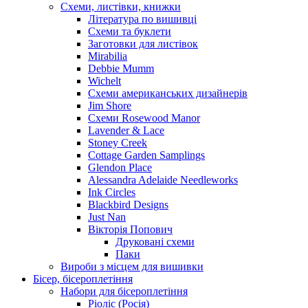
Схеми, листівки, книжки
Література по вишивці
Схеми та буклети
Заготовки для листівок
Mirabilia
Debbie Mumm
Wichelt
Схеми американських дизайнерів
Jim Shore
Cхеми Rosewood Manor
Lavender & Lace
Stoney Creek
Cottage Garden Samplings
Glendon Place
Alessandra Adelaide Needleworks
Ink Circles
Blackbird Designs
Just Nan
Вікторія Попович
Друковані схеми
Паки
Вироби з місцем для вишивки
Бісер, бісероплетіння
Набори для бісероплетіння
Ріоліс (Росія)