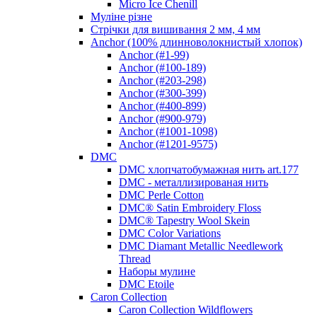
Micro Ice Chenill
Муліне різне
Стрічки для вишивання 2 мм, 4 мм
Anchor (100% длинноволокнистый хлопок)
Anchor (#1-99)
Anchor (#100-189)
Anchor (#203-298)
Anchor (#300-399)
Anchor (#400-899)
Anchor (#900-979)
Anchor (#1001-1098)
Anchor (#1201-9575)
DMC
DMC хлопчатобумажная нить art.177
DMC - металлизированая нить
DMC Perle Cotton
DMC® Satin Embroidery Floss
DMC® Tapestry Wool Skein
DMC Color Variations
DMC Diamant Metallic Needlework
Thread
Наборы мулине
DMC Etoile
Caron Collection
Caron Collection Wildflowers