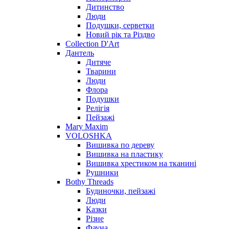
Дитинство
Люди
Подушки, серветки
Новий рік та Різдво
Collection D'Art
Дантель
Дитяче
Тварини
Люди
Флора
Подушки
Релігія
Пейзажі
Mary Maxim
VOLOSHKA
Вишивка по дереву
Вишивка на пластику
Вишивка хрестиком на тканині
Рушники
Bothy Threads
Будиночки, пейзажі
Люди
Казки
Різне
Фауна