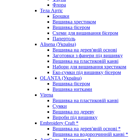
Флора
Тела Артіс
Брошки
Вишивка хрестиком
Вишивка бісером
Схеми для вишивання бісером
Папертоль
Alisena (Україна)
Вишивка на дерев'яній основі
Заготовки з фанери під вишивку
Вишивка на пластиковій канві
Набори для вишивання хрестиком
Еко-сумки під вишивку бісером
OLANTA (Україна)
Вишивка бісером
Вишивка нитками
Virena
Вишивка на пластиковій канві
Сумки
Вишивка по дереву
Вироби під вишивку
Embroidery Craft *
Вишивка на дерев'яній основі *
Вишивка на водорозчинній канві *
АртСоло - Натхнення *