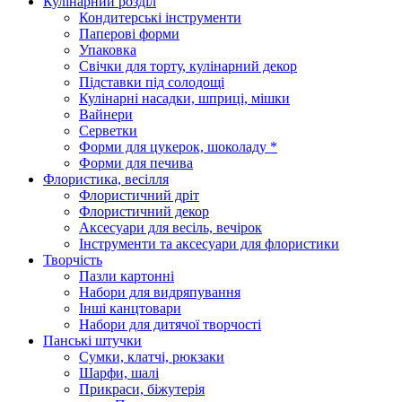
Кулінарний розділ
Кондитерські інструменти
Паперові форми
Упаковка
Свічки для торту, кулінарний декор
Підставки під солодощі
Кулінарні насадки, шприці, мішки
Вайнери
Серветки
Форми для цукерок, шоколаду *
Форми для печива
Флористика, весілля
Флористичний дріт
Флористичний декор
Аксесуари для весіль, вечірок
Інструменти та аксесуари для флористики
Творчість
Пазли картонні
Набори для видряпування
Інші канцтовари
Набори для дитячої творчості
Панські штучки
Сумки, клатчі, рюкзаки
Шарфи, шалі
Прикраси, біжутерія