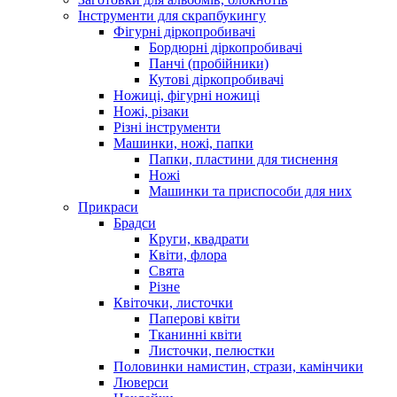
Інструменти для скрапбукингу
Фігурні діркопробивачі
Бордюрні діркопробивачі
Панчі (пробійники)
Кутові діркопробивачі
Ножиці, фігурні ножиці
Ножі, різаки
Різні інструменти
Машинки, ножі, папки
Папки, пластини для тиснення
Ножі
Машинки та приспособи для них
Прикраси
Брадси
Круги, квадрати
Квіти, флора
Свята
Різне
Квіточки, листочки
Паперові квіти
Тканинні квіти
Листочки, пелюстки
Половинки намистин, стрази, камінчики
Люверси