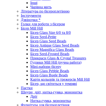
Інші
Чарівна мить
Література по бісероплетінню
Інструменти
Дзвіночки *
Голки для роботи з бісером
Бісер Mill Hill
Бісер Glass Size 6/0 та 8/0
Бісер Seed-Petite
Бісер Glass Seed Beads
Бісер Antique Glass Seed Beads
Бісер Magnifica Glass Beads
Бісер Seed-Frosted Beads
Прикраси Glass & Crystal Treasures
Гудзики Mill Hill (ручна работа)
Міні-набори бісеру
Бісер Glass Pebble Beads
Бісер Glass Bugle Beads
Карти кольорів та трежерсів Mill Hill
Бісер, що світиться у темряві
Паєтки
Шнури, дріт, нитка-гумка, мононитка
Дріт
Нитка-гумка, мононитка
Фурнітура для бісероплетіння