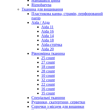
Наніашвілі Ірина
Riznobarvna
Тканина для вишивання
Пластикова канва, страмін, перфорований
папір
Aida / Аіда
Aida 11
Aida 16
Aida 14
Aida 18
Aida-стрічка
Aida 20
Рівномірна тканина
25 count
27 count
18 count
28 count
10 count
32 count
22 count
16 count
35 count
Спеціальні тканини
Рушники, скатертини, серветки
Сорочки з місцем для вишивки