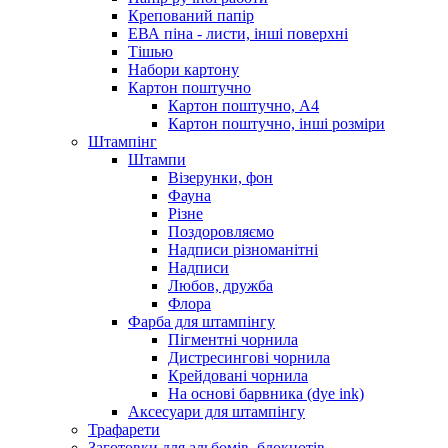
Крепований папір
ЕВА піна - листи, інші поверхні
Тішью
Набори картону
Картон поштучно
Картон поштучно, А4
Картон поштучно, інші розміри
Штампінг
Штампи
Візерунки, фон
Фауна
Різне
Поздоровляємо
Надписи різноманітні
Надписи
Любов, дружба
Флора
Фарба для штампінгу
Пігментні чорнила
Дистресингові чорнила
Крейдовані чорнила
На основі барвника (dye ink)
Аксесуари для штампінгу
Трафарети
Заготовки для альбомів, блокнотів