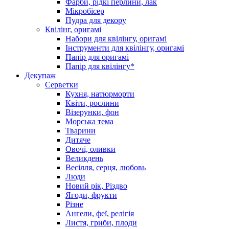
Фарби, рідкі перлини, лак
Мікробісер
Пудра для декору
Квілінг, оригамі
Набори для квілінгу, оригамі
Інструменти для квілінгу, оригамі
Папір для оригамі
Папір для квілінгу*
Декупаж
Серветки
Кухня, натюрморти
Квіти, рослини
Візерунки, фон
Морська тема
Тварини
Дитяче
Овочі, оливки
Великдень
Весілля, серця, любовь
Люди
Новий рік, Різдво
Ягоди, фрукти
Різне
Ангели, феї, релігія
Листя, гриби, плоди