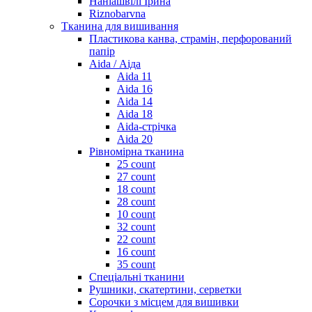
Наніашвілі Ірина
Riznobarvna
Тканина для вишивання
Пластикова канва, страмін, перфорований
папір
Aida / Аіда
Aida 11
Aida 16
Aida 14
Aida 18
Aida-стрічка
Aida 20
Рівномірна тканина
25 count
27 count
18 count
28 count
10 count
32 count
22 count
16 count
35 count
Спеціальні тканини
Рушники, скатертини, серветки
Сорочки з місцем для вишивки