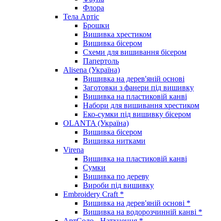
Флора
Тела Артіс
Брошки
Вишивка хрестиком
Вишивка бісером
Схеми для вишивання бісером
Папертоль
Alisena (Україна)
Вишивка на дерев'яній основі
Заготовки з фанери під вишивку
Вишивка на пластиковій канві
Набори для вишивання хрестиком
Еко-сумки під вишивку бісером
OLANTA (Україна)
Вишивка бісером
Вишивка нитками
Virena
Вишивка на пластиковій канві
Сумки
Вишивка по дереву
Вироби під вишивку
Embroidery Craft *
Вишивка на дерев'яній основі *
Вишивка на водорозчинній канві *
АртСоло - Натхнення *