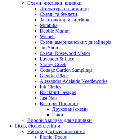
Схеми, листівки, книжки
Література по вишивці
Схеми та буклети
Заготовки для листівок
Mirabilia
Debbie Mumm
Wichelt
Схеми американських дизайнерів
Jim Shore
Cхеми Rosewood Manor
Lavender & Lace
Stoney Creek
Cottage Garden Samplings
Glendon Place
Alessandra Adelaide Needleworks
Ink Circles
Blackbird Designs
Just Nan
Вікторія Попович
Друковані схеми
Паки
Вироби з місцем для вишивки
Бісер, бісероплетіння
Набори для бісероплетіння
Ріоліс (Росія)