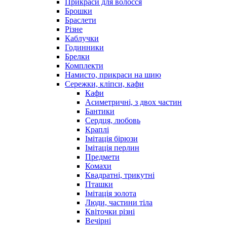
Прикраси для волосся
Брошки
Браслети
Різне
Каблучки
Годинники
Брелки
Комплекти
Намисто, прикраси на шию
Сережки, кліпси, кафи
Кафи
Асиметричні, з двох частин
Бантики
Сердця, любовь
Краплі
Імітація бірюзи
Імітація перлин
Предмети
Комахи
Квадратні, трикутні
Пташки
Імітація золота
Люди, частини тіла
Квіточки різні
Вечірні