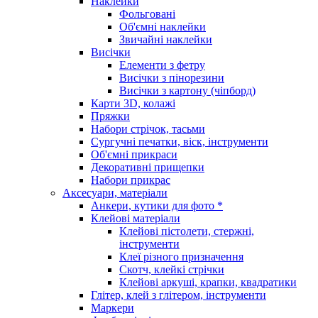
Наклейки
Фольговані
Об'ємні наклейки
Звичайні наклейки
Висічки
Елементи з фетру
Висічки з пінорезини
Висічки з картону (чіпборд)
Карти 3D, колажі
Пряжки
Набори стрічок, тасьми
Сургучні печатки, віск, інструменти
Об'ємні прикраси
Декоративні прищепки
Набори прикрас
Аксесуари, матеріали
Анкери, кутики для фото *
Клейові матеріали
Клейові пістолети, стержні,
інструменти
Клеї різного призначення
Скотч, клейкі стрічки
Клейові аркуші, крапки, квадратики
Глітер, клей з глітером, інструменти
Маркери