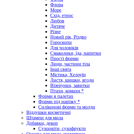
Флора
Море
Схід, етнос
Любов
Дитяче
Різне
Новий рік, Різдво
Гороскопи
Для чоловіків
Смаколики, їда, напитки
Прості форми
Люди, частини тіла
Інші свята
Містика, Хелоуїн
Листя, шишки, ягоди
Візерунки, завитки
Птахи, комахи *
Форми в палетах
Форми під нарізку *
Силіконові форми та молди
Віддушки косметичні
Штампи для мила
Добавки, декор
Сухоцвіти, сухофрукти
Основа для мила, косметики