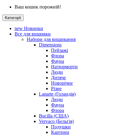
Ваш кошик порожній!
Категорії
new
Новинки
Все для вишивки
Набори для вишивання
Dimensions
Пейзажі
Флора
Фауна
Натюрморти
Люди
Дитяче
Новорічне
Різне
Lanarte (Голандія)
Люди
Фауна
Флора
Bucilla (США)
Vervaco (Бельгія)
Подушки
Картини