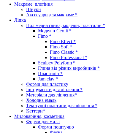
Макраме, плетіння
Шнури
Аксесуари для макраме *
Ліпка
Полімерна глина, моделін, пластилін *
Моделін Cernit *
Fimo *
Fimo Effect *
Fimo Soft *
Fimo Classic *
Fimo Professional *
Sculpey Polyform *
Глина від різних виробників *
Пластилін *
Jam clay *
Форми для пластику
Інструменти для ліплення *
Матеріали для ліплення*
Холодна емаль
Текстурні пластини для ліплення *
Каттери*
Миловаріння, косметика
Форми для мила
Форми поштучно
Фауна