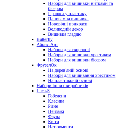
Набори для вишивки нитками та
бісером
Іграшки у пластику
Панорамна вишивка
Новорічні прикраси
Великодній декор
Вишивка гладдю
Butterfly
Абрис-Арт
Набори для творчості
Набори для вишивки хрестиком
Набори для вишивки бісером
ФрузелОк
На дерев'яній основі
Набори для вишивання хрестиком
На пластиковій основі
Набори інших виробників
Luca-S
Гобелени
Класика
Різне
Пейзажі
Фауна
Квіти
Натюрморти