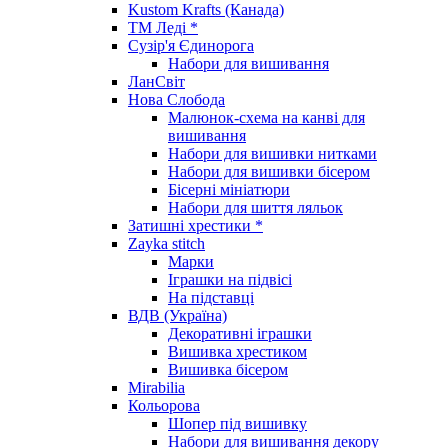
Kustom Krafts (Канада)
ТМ Леді *
Сузір'я Єдинорога
Набори для вишивання
ЛанСвіт
Нова Слобода
Малюнок-схема на канві для
вишивання
Набори для вишивки нитками
Набори для вишивки бісером
Бісерні мініатюри
Набори для шиття ляльок
Затишні хрестики *
Zayka stitch
Марки
Іграшки на підвісі
На підставці
ВДВ (Україна)
Декоративні іграшки
Вишивка хрестиком
Вишивка бісером
Mirabilia
Кольорова
Шопер під вишивку
Набори для вишивання декору