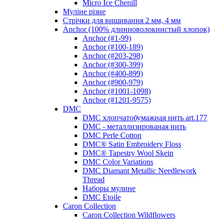
Micro Ice Chenill
Муліне різне
Стрічки для вишивання 2 мм, 4 мм
Anchor (100% длинноволокнистый хлопок)
Anchor (#1-99)
Anchor (#100-189)
Anchor (#203-298)
Anchor (#300-399)
Anchor (#400-899)
Anchor (#900-979)
Anchor (#1001-1098)
Anchor (#1201-9575)
DMC
DMC хлопчатобумажная нить art.177
DMC - металлизированая нить
DMC Perle Cotton
DMC® Satin Embroidery Floss
DMC® Tapestry Wool Skein
DMC Color Variations
DMC Diamant Metallic Needlework
Thread
Наборы мулине
DMC Etoile
Caron Collection
Caron Collection Wildflowers