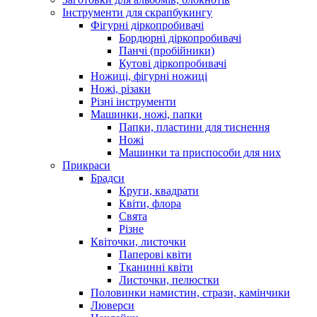
Інструменти для скрапбукингу
Фігурні діркопробивачі
Бордюрні діркопробивачі
Панчі (пробійники)
Кутові діркопробивачі
Ножиці, фігурні ножиці
Ножі, різаки
Різні інструменти
Машинки, ножі, папки
Папки, пластини для тиснення
Ножі
Машинки та приспособи для них
Прикраси
Брадси
Круги, квадрати
Квіти, флора
Свята
Різне
Квіточки, листочки
Паперові квіти
Тканинні квіти
Листочки, пелюстки
Половинки намистин, стрази, камінчики
Люверси