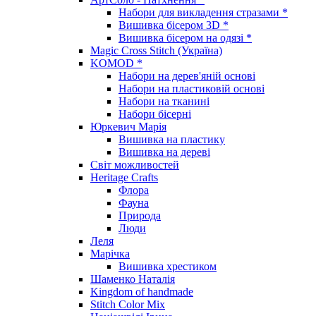
Набори для викладення стразами *
Вишивка бісером 3D *
Вишивка бісером на одязі *
Magic Cross Stitch (Україна)
KOMOD *
Набори на дерев'яній основі
Набори на пластиковій основі
Набори на тканині
Набори бісерні
Юркевич Марія
Вишивка на пластику
Вишивка на дереві
Світ можливостей
Heritage Crafts
Флора
Фауна
Природа
Люди
Леля
Марічка
Вишивка хрестиком
Шаменко Наталія
Kingdom of handmade
Stitch Color Mix