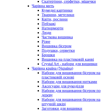
Скатертини, серфетки, мішечки
Чарiвна мить
Кумедні картинки
Тварини, метелики
Квіти, рослини
Пейзажі
Натюрморти
Люди
Часткова вишивка
Різне
Вишивка бісером
Подушки, серветки
Брошки
Вишивка на пластиковій канві
Crystal Art - набори для вишивки
Чарівна країна (Україна)
Набори для вишивання бісером на
пластиковій основі
Набори для вишивання нитками
Аксесуари для рукоділля
Набори для вишивання бісером по
дереву
Набори для вишивання бісером на
штучній шкірі
Заготовки для вишивки