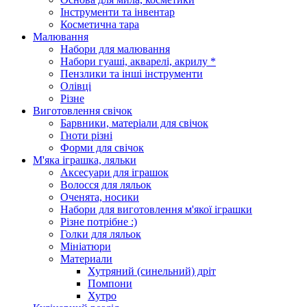
Інструменти та інвентар
Косметична тара
Малювання
Набори для малювання
Набори гуаші, акварелі, акрилу *
Пензлики та інші інструменти
Олівці
Різне
Виготовлення свічок
Барвники, матеріали для свічок
Гноти різні
Форми для свічок
М'яка іграшка, ляльки
Аксесуари для іграшок
Волосся для ляльок
Оченята, носики
Набори для виготовлення м'якої іграшки
Різне потрібне :)
Голки для ляльок
Мініатюри
Материали
Хутряний (синельний) дріт
Помпони
Хутро