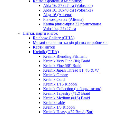
Канва з фоновим малюнком
Aida 16, 27х27 см (Voloshka)
Aida 16, 30х40 см (Voloshka)
Аїда 16 (Alisena)
Рівномірка 32 (Alisena)
Канва рівномірна 32 принтована
Voloshka, 27х27 см
Нитки, карти ниток
Rainbow Gallery (США)
Металізована нитка від різних виробників
Карти ниток
Kreinik (США)
Kreinik Blending Filament
Kreinik Very Fine (#4) Braid
Kreinik Fine (#8) Braid
Kreinik Japan Thread #1, #5 & #7
Kreinik Ombre
Kreinik Cord
Kreinik 1/16 Ribbon
Kreinik Collection (наборы ниток)
Kreinik Tapestry (#12) Braid
Kreinik Medium (#16) Braid
Kreinik cable
Kreinik 1/8 Ribbon
Kreinik Heavy #32 Braid (5m)