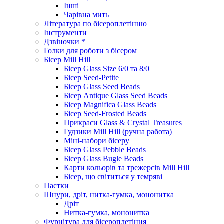
Інші
Чарівна мить
Література по бісероплетінню
Інструменти
Дзвіночки *
Голки для роботи з бісером
Бісер Mill Hill
Бісер Glass Size 6/0 та 8/0
Бісер Seed-Petite
Бісер Glass Seed Beads
Бісер Antique Glass Seed Beads
Бісер Magnifica Glass Beads
Бісер Seed-Frosted Beads
Прикраси Glass & Crystal Treasures
Гудзики Mill Hill (ручна работа)
Міні-набори бісеру
Бісер Glass Pebble Beads
Бісер Glass Bugle Beads
Карти кольорів та трежерсів Mill Hill
Бісер, що світиться у темряві
Паєтки
Шнури, дріт, нитка-гумка, мононитка
Дріт
Нитка-гумка, мононитка
Фурнітура для бісероплетіння