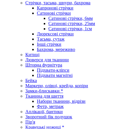
Стрічки, тасьма, шнури, бахрома
Капронові стрічки
Сатинові стрічки
Сатинові стрічки, 6мм
Сатинові стрічки, 25мм
Сатинові стрічки, 1см
Люрексові стрічки
Тасьма, сутаж
Інші стрічки
Бахрома, мереживо
Китиці
Люверси для тканини
Шторна фурнітура
Підхвати-кліпси
Підхвати магнітні
Бейка
Маркери, олівці, крейда, копіри
Замки-блискавки *
Тканина для шиття
Набори тканини, відрізи
Фетр, метраж
Аплікації, бантики
Зворотний бік подушок
Пір'я
Кравецькі ножиці *