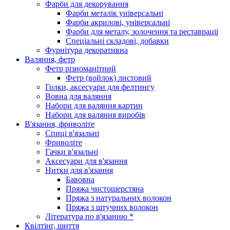
Фарби для декорування
Фарби металік універсальні
Фарби акрилові, універсальні
Фарби для металу, золочення та реставрації
Спеціальні складові, добавки
Фурнітура декоративна
Валяння, фетр
Фетр різноманітний
Фетр (войлок) листовий
Голки, аксесуари для фелтингу
Вовна для валяння
Набори для валяння картин
Набори для валяння виробів
В'язання, фриволіте
Спиці в'язальні
Фриволіте
Гачки в'язальні
Аксесуари для в'язання
Нитки для в'язання
Бавовна
Пряжа чистошерстяна
Пряжа з натуральних волокон
Пряжа з штучних волокон
Література по в'язанню *
Квілтінг, шиття