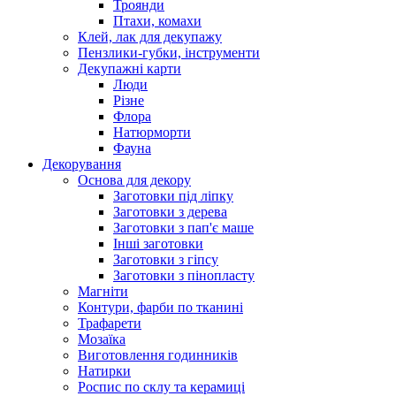
Троянди
Птахи, комахи
Клей, лак для декупажу
Пензлики-губки, інструменти
Декупажні карти
Люди
Різне
Флора
Натюрморти
Фауна
Декорування
Основа для декору
Заготовки під ліпку
Заготовки з дерева
Заготовки з пап'є маше
Інші заготовки
Заготовки з гіпсу
Заготовки з пінопласту
Магніти
Контури, фарби по тканині
Трафарети
Мозаїка
Виготовлення годинників
Натирки
Роспис по склу та керамиці