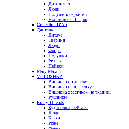
Дитинство
Люди
Подушки, серветки
Новий рік та Різдво
Collection D'Art
Дантель
Дитяче
Тварини
Люди
Флора
Подушки
Релігія
Пейзажі
Mary Maxim
VOLOSHKA
Вишивка по дереву
Вишивка на пластику
Вишивка хрестиком на тканині
Рушники
Bothy Threads
Будиночки, пейзажі
Люди
Казки
Різне
Фауна