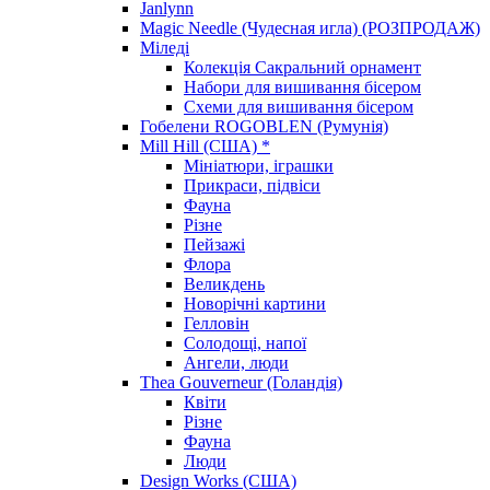
Janlynn
Magic Needle (Чудесная игла) (РОЗПРОДАЖ)
Міледі
Колекція Сакральний орнамент
Набори для вишивання бісером
Схеми для вишивання бісером
Гобелени ROGOBLEN (Румунія)
Mill Hill (США) *
Мініатюри, іграшки
Прикраси, підвіси
Фауна
Різне
Пейзажі
Флора
Великдень
Новорічні картини
Гелловін
Солодощі, напої
Ангели, люди
Thea Gouverneur (Голандія)
Квіти
Різне
Фауна
Люди
Design Works (США)