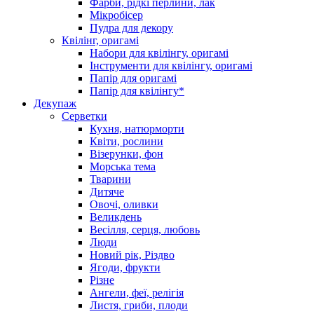
Фарби, рідкі перлини, лак
Мікробісер
Пудра для декору
Квілінг, оригамі
Набори для квілінгу, оригамі
Інструменти для квілінгу, оригамі
Папір для оригамі
Папір для квілінгу*
Декупаж
Серветки
Кухня, натюрморти
Квіти, рослини
Візерунки, фон
Морська тема
Тварини
Дитяче
Овочі, оливки
Великдень
Весілля, серця, любовь
Люди
Новий рік, Різдво
Ягоди, фрукти
Різне
Ангели, феї, релігія
Листя, гриби, плоди