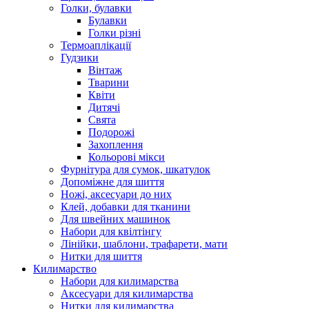
Голки, булавки
Булавки
Голки різні
Термоаплікації
Гудзики
Вінтаж
Тварини
Квіти
Дитячі
Свята
Подорожі
Захоплення
Кольорові мікси
Фурнітура для сумок, шкатулок
Допоміжне для шиття
Ножі, аксесуари до них
Клей, добавки для тканини
Для швейних машинок
Набори для квілтінгу
Лінійки, шаблони, трафарети, мати
Нитки для шиття
Килимарство
Набори для килимарства
Аксесуари для килимарства
Нитки для килимарства