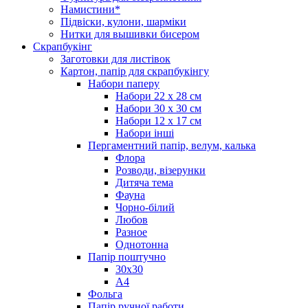
Намистини*
Підвіски, кулони, шарміки
Нитки для вышивки бисером
Скрапбукінг
Заготовки для листівок
Картон, папір для скрапбукінгу
Набори паперу
Набори 22 х 28 см
Набори 30 х 30 см
Набори 12 х 17 см
Набори інші
Пергаментний папір, велум, калька
Флора
Розводи, візерунки
Дитяча тема
Фауна
Чорно-білий
Любов
Разное
Однотонна
Папір поштучно
30х30
А4
Фольга
Папір ручної работи