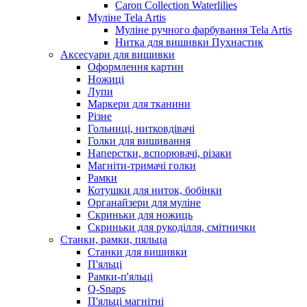
Caron Collection Waterlilies
Муліне Tela Artis
Муліне ручного фарбування Tela Artis
Нитка для вишивки Пухнастик
Аксесуари для вишивки
Оформлення картин
Ножиці
Лупи
Маркери для тканини
Різне
Гольниці, нитковдівачі
Голки для вишивання
Наперстки, вспорювачі, різаки
Магніти-тримачі голки
Рамки
Котушки для ниток, бобінки
Органайзери для муліне
Скриньки для ножиць
Скриньки для рукоділля, смітнички
Станки, рамки, пяльца
Станки для вишивки
П'яльці
Рамки-п'яльці
Q-Snaps
П'яльці магнітні