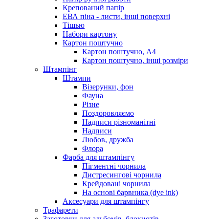
Крепований папір
ЕВА піна - листи, інші поверхні
Тішью
Набори картону
Картон поштучно
Картон поштучно, А4
Картон поштучно, інші розміри
Штампінг
Штампи
Візерунки, фон
Фауна
Різне
Поздоровляємо
Надписи різноманітні
Надписи
Любов, дружба
Флора
Фарба для штампінгу
Пігментні чорнила
Дистресингові чорнила
Крейдовані чорнила
На основі барвника (dye ink)
Аксесуари для штампінгу
Трафарети
Заготовки для альбомів, блокнотів