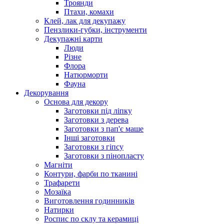
Троянди
Птахи, комахи
Клей, лак для декупажу
Пензлики-губки, інструменти
Декупажні карти
Люди
Різне
Флора
Натюрморти
Фауна
Декорування
Основа для декору
Заготовки під ліпку
Заготовки з дерева
Заготовки з пап'є маше
Інші заготовки
Заготовки з гіпсу
Заготовки з пінопласту
Магніти
Контури, фарби по тканині
Трафарети
Мозаїка
Виготовлення годинників
Натирки
Роспис по склу та керамиці