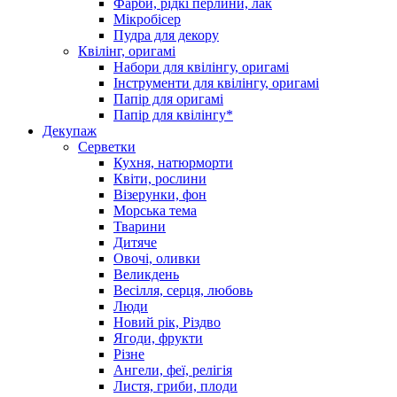
Фарби, рідкі перлини, лак
Мікробісер
Пудра для декору
Квілінг, оригамі
Набори для квілінгу, оригамі
Інструменти для квілінгу, оригамі
Папір для оригамі
Папір для квілінгу*
Декупаж
Серветки
Кухня, натюрморти
Квіти, рослини
Візерунки, фон
Морська тема
Тварини
Дитяче
Овочі, оливки
Великдень
Весілля, серця, любовь
Люди
Новий рік, Різдво
Ягоди, фрукти
Різне
Ангели, феї, релігія
Листя, гриби, плоди