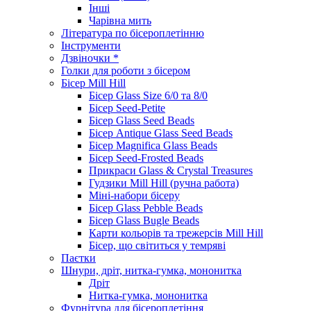
Інші
Чарівна мить
Література по бісероплетінню
Інструменти
Дзвіночки *
Голки для роботи з бісером
Бісер Mill Hill
Бісер Glass Size 6/0 та 8/0
Бісер Seed-Petite
Бісер Glass Seed Beads
Бісер Antique Glass Seed Beads
Бісер Magnifica Glass Beads
Бісер Seed-Frosted Beads
Прикраси Glass & Crystal Treasures
Гудзики Mill Hill (ручна работа)
Міні-набори бісеру
Бісер Glass Pebble Beads
Бісер Glass Bugle Beads
Карти кольорів та трежерсів Mill Hill
Бісер, що світиться у темряві
Паєтки
Шнури, дріт, нитка-гумка, мононитка
Дріт
Нитка-гумка, мононитка
Фурнітура для бісероплетіння