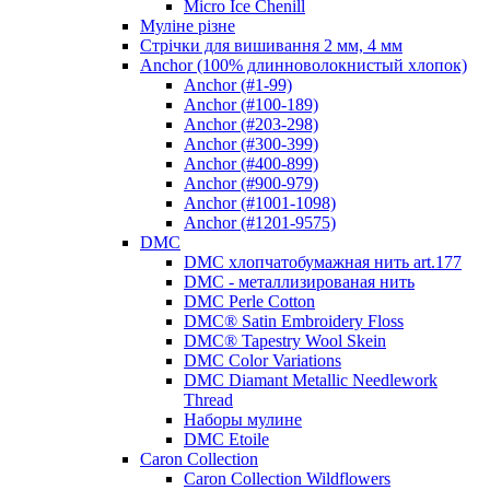
Micro Ice Chenill
Муліне різне
Стрічки для вишивання 2 мм, 4 мм
Anchor (100% длинноволокнистый хлопок)
Anchor (#1-99)
Anchor (#100-189)
Anchor (#203-298)
Anchor (#300-399)
Anchor (#400-899)
Anchor (#900-979)
Anchor (#1001-1098)
Anchor (#1201-9575)
DMC
DMC хлопчатобумажная нить art.177
DMC - металлизированая нить
DMC Perle Cotton
DMC® Satin Embroidery Floss
DMC® Tapestry Wool Skein
DMC Color Variations
DMC Diamant Metallic Needlework
Thread
Наборы мулине
DMC Etoile
Caron Collection
Caron Collection Wildflowers