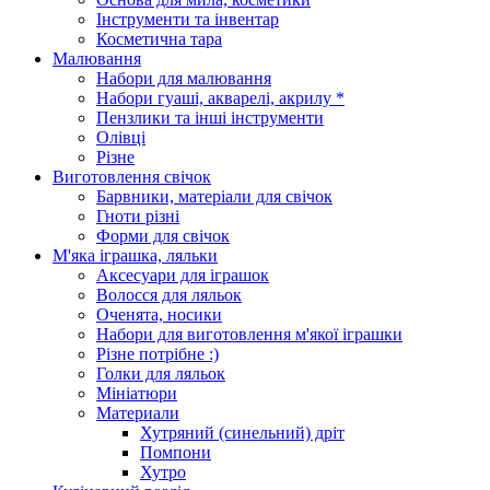
Інструменти та інвентар
Косметична тара
Малювання
Набори для малювання
Набори гуаші, акварелі, акрилу *
Пензлики та інші інструменти
Олівці
Різне
Виготовлення свічок
Барвники, матеріали для свічок
Гноти різні
Форми для свічок
М'яка іграшка, ляльки
Аксесуари для іграшок
Волосся для ляльок
Оченята, носики
Набори для виготовлення м'якої іграшки
Різне потрібне :)
Голки для ляльок
Мініатюри
Материали
Хутряний (синельний) дріт
Помпони
Хутро