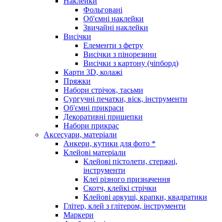
Наклейки
Фольговані
Об'ємні наклейки
Звичайні наклейки
Висічки
Елементи з фетру
Висічки з пінорезини
Висічки з картону (чіпборд)
Карти 3D, колажі
Пряжки
Набори стрічок, тасьми
Сургучні печатки, віск, інструменти
Об'ємні прикраси
Декоративні прищепки
Набори прикрас
Аксесуари, матеріали
Анкери, кутики для фото *
Клейові матеріали
Клейові пістолети, стержні,
інструменти
Клеї різного призначення
Скотч, клейкі стрічки
Клейові аркуші, крапки, квадратики
Глітер, клей з глітером, інструменти
Маркери