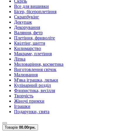
Скрізь
Все для вишивки
Бісер, бісероплетіння
Скрапбукінг
Декупаж
Декорування
Валяння, фетр
Плетіння, фриволіте
Квілтінг, шиття
Килимарство
Макраме, плетіння
Ліпка
Миловаріння, косметика
Виготовлення свічок
Малювання
М'яка іграшка, ляльки
Кулінарний розділ
Флористика, весілля
Творчість
Жіночі примхи
Іграшки
Подарунки, свята
Товарів
0
0.00грн.