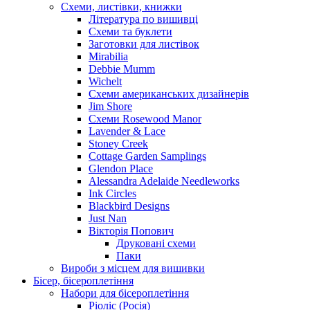
Схеми, листівки, книжки
Література по вишивці
Схеми та буклети
Заготовки для листівок
Mirabilia
Debbie Mumm
Wichelt
Схеми американських дизайнерів
Jim Shore
Cхеми Rosewood Manor
Lavender & Lace
Stoney Creek
Cottage Garden Samplings
Glendon Place
Alessandra Adelaide Needleworks
Ink Circles
Blackbird Designs
Just Nan
Вікторія Попович
Друковані схеми
Паки
Вироби з місцем для вишивки
Бісер, бісероплетіння
Набори для бісероплетіння
Ріоліс (Росія)