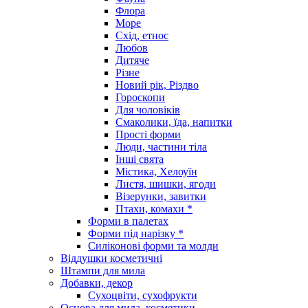
Флора
Море
Схід, етнос
Любов
Дитяче
Різне
Новий рік, Різдво
Гороскопи
Для чоловіків
Смаколики, їда, напитки
Прості форми
Люди, частини тіла
Інші свята
Містика, Хелоуїн
Листя, шишки, ягоди
Візерунки, завитки
Птахи, комахи *
Форми в палетах
Форми під нарізку *
Силіконові форми та молди
Віддушки косметичні
Штампи для мила
Добавки, декор
Сухоцвіти, сухофрукти
Основа для мила, косметики