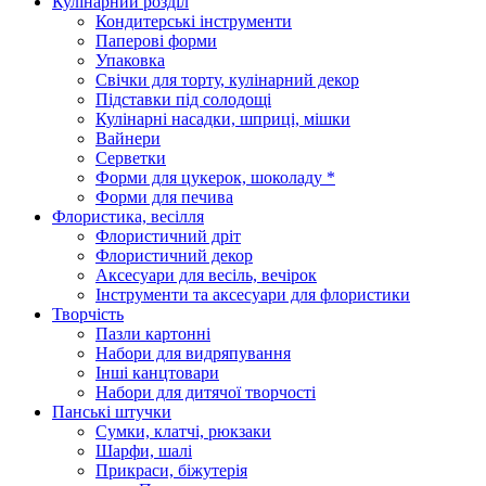
Кулінарний розділ
Кондитерські інструменти
Паперові форми
Упаковка
Свічки для торту, кулінарний декор
Підставки під солодощі
Кулінарні насадки, шприці, мішки
Вайнери
Серветки
Форми для цукерок, шоколаду *
Форми для печива
Флористика, весілля
Флористичний дріт
Флористичний декор
Аксесуари для весіль, вечірок
Інструменти та аксесуари для флористики
Творчість
Пазли картонні
Набори для видряпування
Інші канцтовари
Набори для дитячої творчості
Панські штучки
Сумки, клатчі, рюкзаки
Шарфи, шалі
Прикраси, біжутерія