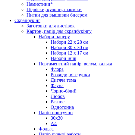
Намистини*
Підвіски, кулони, шарміки
Нитки для вышивки бисером
Скрапбукінг
Заготовки для листівок
Картон, папір для скрапбукінгу
Набори паперу
Набори 22 х 28 см
Набори 30 х 30 см
Набори 12 х 17 см
Набори інші
Пергаментний папір, велум, калька
Флора
Розводи, візерунки
Дитяча тема
Фауна
Чорно-білий
Любов
Разное
Однотонна
Папір поштучно
30х30
А4
Фольга
Папір ручної работи