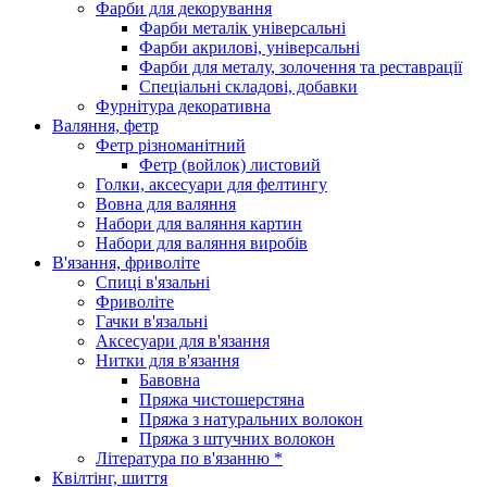
Фарби для декорування
Фарби металік універсальні
Фарби акрилові, універсальні
Фарби для металу, золочення та реставрації
Спеціальні складові, добавки
Фурнітура декоративна
Валяння, фетр
Фетр різноманітний
Фетр (войлок) листовий
Голки, аксесуари для фелтингу
Вовна для валяння
Набори для валяння картин
Набори для валяння виробів
В'язання, фриволіте
Спиці в'язальні
Фриволіте
Гачки в'язальні
Аксесуари для в'язання
Нитки для в'язання
Бавовна
Пряжа чистошерстяна
Пряжа з натуральних волокон
Пряжа з штучних волокон
Література по в'язанню *
Квілтінг, шиття