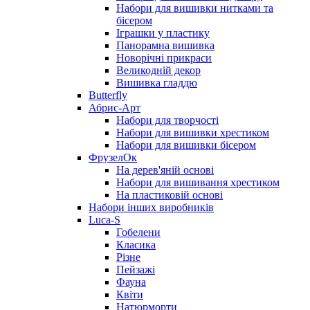
Набори для вишивки нитками та
бісером
Іграшки у пластику
Панорамна вишивка
Новорічні прикраси
Великодній декор
Вишивка гладдю
Butterfly
Абрис-Арт
Набори для творчості
Набори для вишивки хрестиком
Набори для вишивки бісером
ФрузелОк
На дерев'яній основі
Набори для вишивання хрестиком
На пластиковій основі
Набори інших виробників
Luca-S
Гобелени
Класика
Різне
Пейзажі
Фауна
Квіти
Натюрморти