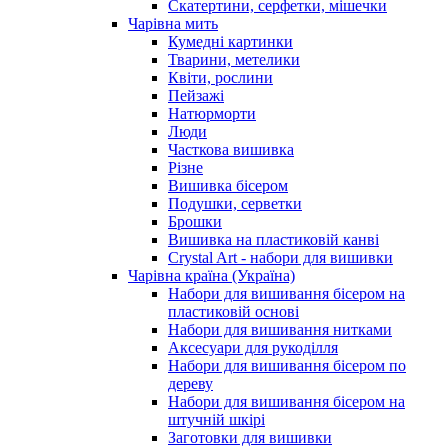
Скатертини, серфетки, мішечки
Чарiвна мить
Кумедні картинки
Тварини, метелики
Квіти, рослини
Пейзажі
Натюрморти
Люди
Часткова вишивка
Різне
Вишивка бісером
Подушки, серветки
Брошки
Вишивка на пластиковій канві
Crystal Art - набори для вишивки
Чарівна країна (Україна)
Набори для вишивання бісером на
пластиковій основі
Набори для вишивання нитками
Аксесуари для рукоділля
Набори для вишивання бісером по
дереву
Набори для вишивання бісером на
штучній шкірі
Заготовки для вишивки