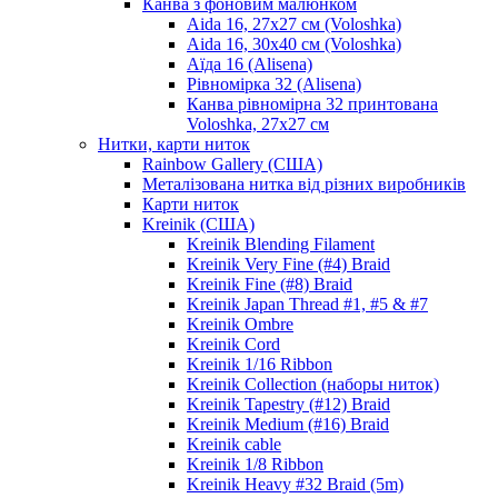
Канва з фоновим малюнком
Aida 16, 27х27 см (Voloshka)
Aida 16, 30х40 см (Voloshka)
Аїда 16 (Alisena)
Рівномірка 32 (Alisena)
Канва рівномірна 32 принтована
Voloshka, 27х27 см
Нитки, карти ниток
Rainbow Gallery (США)
Металізована нитка від різних виробників
Карти ниток
Kreinik (США)
Kreinik Blending Filament
Kreinik Very Fine (#4) Braid
Kreinik Fine (#8) Braid
Kreinik Japan Thread #1, #5 & #7
Kreinik Ombre
Kreinik Cord
Kreinik 1/16 Ribbon
Kreinik Collection (наборы ниток)
Kreinik Tapestry (#12) Braid
Kreinik Medium (#16) Braid
Kreinik cable
Kreinik 1/8 Ribbon
Kreinik Heavy #32 Braid (5m)