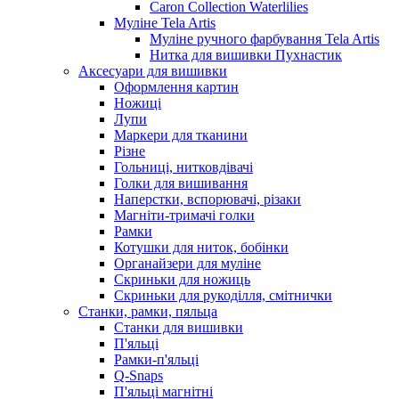
Caron Collection Waterlilies
Муліне Tela Artis
Муліне ручного фарбування Tela Artis
Нитка для вишивки Пухнастик
Аксесуари для вишивки
Оформлення картин
Ножиці
Лупи
Маркери для тканини
Різне
Гольниці, нитковдівачі
Голки для вишивання
Наперстки, вспорювачі, різаки
Магніти-тримачі голки
Рамки
Котушки для ниток, бобінки
Органайзери для муліне
Скриньки для ножиць
Скриньки для рукоділля, смітнички
Станки, рамки, пяльца
Станки для вишивки
П'яльці
Рамки-п'яльці
Q-Snaps
П'яльці магнітні