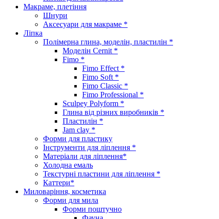
Макраме, плетіння
Шнури
Аксесуари для макраме *
Ліпка
Полімерна глина, моделін, пластилін *
Моделін Cernit *
Fimo *
Fimo Effect *
Fimo Soft *
Fimo Classic *
Fimo Professional *
Sculpey Polyform *
Глина від різних виробників *
Пластилін *
Jam clay *
Форми для пластику
Інструменти для ліплення *
Матеріали для ліплення*
Холодна емаль
Текстурні пластини для ліплення *
Каттери*
Миловаріння, косметика
Форми для мила
Форми поштучно
Фауна