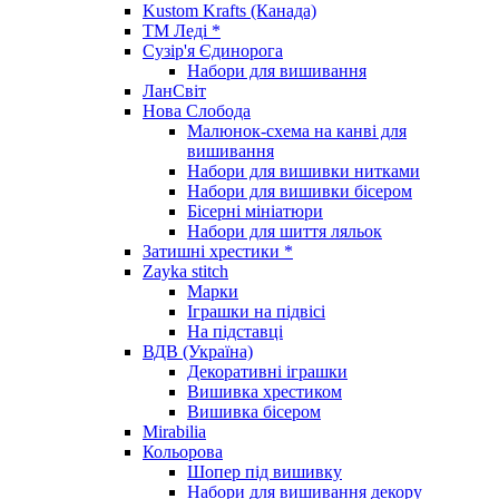
Kustom Krafts (Канада)
ТМ Леді *
Сузір'я Єдинорога
Набори для вишивання
ЛанСвіт
Нова Слобода
Малюнок-схема на канві для
вишивання
Набори для вишивки нитками
Набори для вишивки бісером
Бісерні мініатюри
Набори для шиття ляльок
Затишні хрестики *
Zayka stitch
Марки
Іграшки на підвісі
На підставці
ВДВ (Україна)
Декоративні іграшки
Вишивка хрестиком
Вишивка бісером
Mirabilia
Кольорова
Шопер під вишивку
Набори для вишивання декору