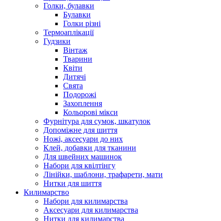
Голки, булавки
Булавки
Голки різні
Термоаплікації
Гудзики
Вінтаж
Тварини
Квіти
Дитячі
Свята
Подорожі
Захоплення
Кольорові мікси
Фурнітура для сумок, шкатулок
Допоміжне для шиття
Ножі, аксесуари до них
Клей, добавки для тканини
Для швейних машинок
Набори для квілтінгу
Лінійки, шаблони, трафарети, мати
Нитки для шиття
Килимарство
Набори для килимарства
Аксесуари для килимарства
Нитки для килимарства