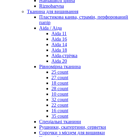
Наніашвілі Ірина
Riznobarvna
Тканина для вишивання
Пластикова канва, страмін, перфорований
папір
Aida / Аіда
Aida 11
Aida 16
Aida 14
Aida 18
Aida-стрічка
Aida 20
Рівномірна тканина
25 count
27 count
18 count
28 count
10 count
32 count
22 count
16 count
35 count
Спеціальні тканини
Рушники, скатертини, серветки
Сорочки з місцем для вишивки