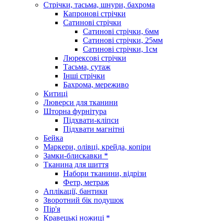
Стрічки, тасьма, шнури, бахрома
Капронові стрічки
Сатинові стрічки
Сатинові стрічки, 6мм
Сатинові стрічки, 25мм
Сатинові стрічки, 1см
Люрексові стрічки
Тасьма, сутаж
Інші стрічки
Бахрома, мереживо
Китиці
Люверси для тканини
Шторна фурнітура
Підхвати-кліпси
Підхвати магнітні
Бейка
Маркери, олівці, крейда, копіри
Замки-блискавки *
Тканина для шиття
Набори тканини, відрізи
Фетр, метраж
Аплікації, бантики
Зворотний бік подушок
Пір'я
Кравецькі ножиці *