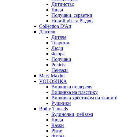
Дитинство
Люди
Подушки, серветки
Новий рік та Різдво
Collection D'Art
Дантель
Дитяче
Тварини
Люди
Флора
Подушки
Релігія
Пейзажі
Mary Maxim
VOLOSHKA
Вишивка по дереву
Вишивка на пластику
Вишивка хрестиком на тканині
Рушники
Bothy Threads
Будиночки, пейзажі
Люди
Казки
Різне
Фауна