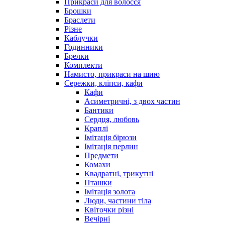
Прикраси для волосся
Брошки
Браслети
Різне
Каблучки
Годинники
Брелки
Комплекти
Намисто, прикраси на шию
Сережки, кліпси, кафи
Кафи
Асиметричні, з двох частин
Бантики
Сердця, любовь
Краплі
Імітація бірюзи
Імітація перлин
Предмети
Комахи
Квадратні, трикутні
Пташки
Імітація золота
Люди, частини тіла
Квіточки різні
Вечірні