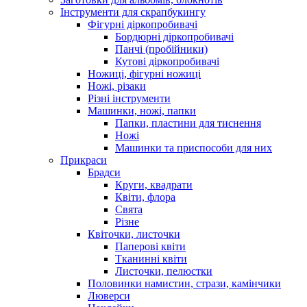
Інструменти для скрапбукингу
Фігурні діркопробивачі
Бордюрні діркопробивачі
Панчі (пробійники)
Кутові діркопробивачі
Ножиці, фігурні ножиці
Ножі, різаки
Різні інструменти
Машинки, ножі, папки
Папки, пластини для тиснення
Ножі
Машинки та приспособи для них
Прикраси
Брадси
Круги, квадрати
Квіти, флора
Свята
Різне
Квіточки, листочки
Паперові квіти
Тканинні квіти
Листочки, пелюстки
Половинки намистин, стрази, камінчики
Люверси