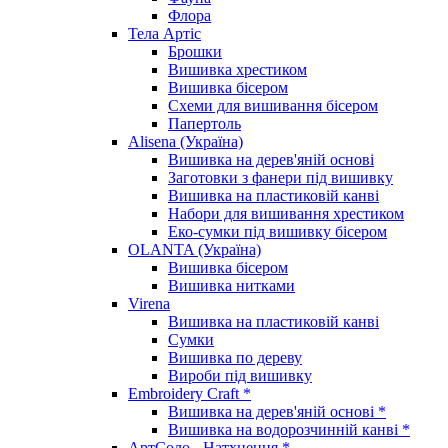
Флора
Тела Артіс
Брошки
Вишивка хрестиком
Вишивка бісером
Схеми для вишивання бісером
Папертоль
Alisena (Україна)
Вишивка на дерев'яній основі
Заготовки з фанери під вишивку
Вишивка на пластиковій канві
Набори для вишивання хрестиком
Еко-сумки під вишивку бісером
OLANTA (Україна)
Вишивка бісером
Вишивка нитками
Virena
Вишивка на пластиковій канві
Сумки
Вишивка по дереву
Вироби під вишивку
Embroidery Craft *
Вишивка на дерев'яній основі *
Вишивка на водорозчинній канві *
АртСоло - Натхнення *