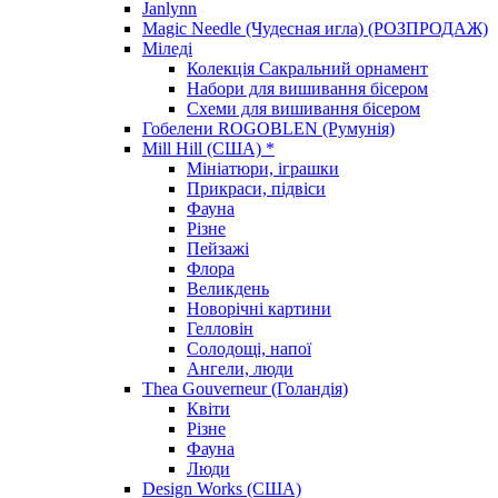
Janlynn
Magic Needle (Чудесная игла) (РОЗПРОДАЖ)
Міледі
Колекція Сакральний орнамент
Набори для вишивання бісером
Схеми для вишивання бісером
Гобелени ROGOBLEN (Румунія)
Mill Hill (США) *
Мініатюри, іграшки
Прикраси, підвіси
Фауна
Різне
Пейзажі
Флора
Великдень
Новорічні картини
Гелловін
Солодощі, напої
Ангели, люди
Thea Gouverneur (Голандія)
Квіти
Різне
Фауна
Люди
Design Works (США)