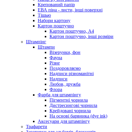
Крепований папір
ЕВА піна - листи, інші поверхні
Тішью
Набори картону
Картон поштучно
Картон поштучно, А4
Картон поштучно, інші розміри
Штампінг
Штампи
Візерунки, фон
Фауна
Різне
Поздоровляємо
Надписи різноманітні
Надписи
Любов, дружба
Флора
Фарба для штампінгу
Пігментні чорнила
Дистресингові чорнила
Крейдовані чорнила
На основі барвника (dye ink)
Аксесуари для штампінгу
Трафарети
Заготовки для альбомів, блокнотів