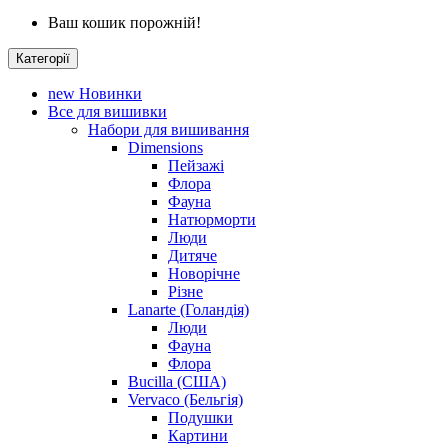
Ваш кошик порожній!
Категорії
new
Новинки
Все для вишивки
Набори для вишивання
Dimensions
Пейзажі
Флора
Фауна
Натюрморти
Люди
Дитяче
Новорічне
Різне
Lanarte (Голандія)
Люди
Фауна
Флора
Bucilla (США)
Vervaco (Бельгія)
Подушки
Картини