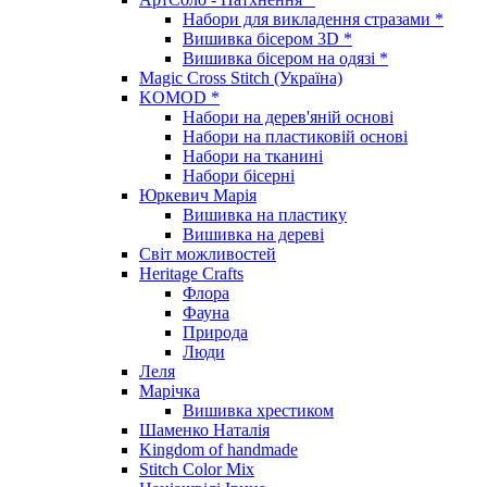
Набори для викладення стразами *
Вишивка бісером 3D *
Вишивка бісером на одязі *
Magic Cross Stitch (Україна)
KOMOD *
Набори на дерев'яній основі
Набори на пластиковій основі
Набори на тканині
Набори бісерні
Юркевич Марія
Вишивка на пластику
Вишивка на дереві
Світ можливостей
Heritage Crafts
Флора
Фауна
Природа
Люди
Леля
Марічка
Вишивка хрестиком
Шаменко Наталія
Kingdom of handmade
Stitch Color Mix