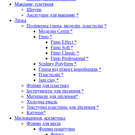
Макраме, плетіння
Шнури
Аксесуари для макраме *
Ліпка
Полімерна глина, моделін, пластилін *
Моделін Cernit *
Fimo *
Fimo Effect *
Fimo Soft *
Fimo Classic *
Fimo Professional *
Sculpey Polyform *
Глина від різних виробників *
Пластилін *
Jam clay *
Форми для пластику
Інструменти для ліплення *
Матеріали для ліплення*
Холодна емаль
Текстурні пластини для ліплення *
Каттери*
Миловаріння, косметика
Форми для мила
Форми поштучно
Фауна