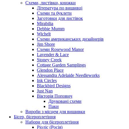
Схеми, листівки, книжки
Література по вишивці
Схеми та буклети
Заготовки для листівок
Mirabilia
Debbie Mumm
Wichelt
Схеми американських дизайнерів
Jim Shore
Cхеми Rosewood Manor
Lavender & Lace
Stoney Creek
Cottage Garden Samplings
Glendon Place
Alessandra Adelaide Needleworks
Ink Circles
Blackbird Designs
Just Nan
Вікторія Попович
Друковані схеми
Паки
Вироби з місцем для вишивки
Бісер, бісероплетіння
Набори для бісероплетіння
Ріоліс (Росія)