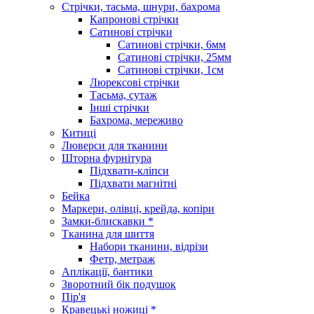
Стрічки, тасьма, шнури, бахрома
Капронові стрічки
Сатинові стрічки
Сатинові стрічки, 6мм
Сатинові стрічки, 25мм
Сатинові стрічки, 1см
Люрексові стрічки
Тасьма, сутаж
Інші стрічки
Бахрома, мереживо
Китиці
Люверси для тканини
Шторна фурнітура
Підхвати-кліпси
Підхвати магнітні
Бейка
Маркери, олівці, крейда, копіри
Замки-блискавки *
Тканина для шиття
Набори тканини, відрізи
Фетр, метраж
Аплікації, бантики
Зворотний бік подушок
Пір'я
Кравецькі ножиці *