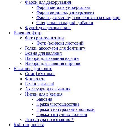
Фарби для декорування
Фарби металік універсальні
Фарби акрилові, універсальні
Фарби для металу, золочення та реставрації
Спеціальні складові, добавки
Фурнітура декоративна
Валяння, фетр
Фетр різноманітний
Фетр (войлок) листовий
Голки, аксесуари для фелтингу
Вовна для валяння
Набори для валяння картин
Набори для валяння виробів
В'язання, фриволіте
Спиці в'язальні
Фриволіте
Гачки в'язальні
Аксесуари для в'язання
Нитки для в'язання
Бавовна
Пряжа чистошерстяна
Пряжа з натуральних волокон
Пряжа з штучних волокон
Література по в'язанню *
Квілтінг, шиття