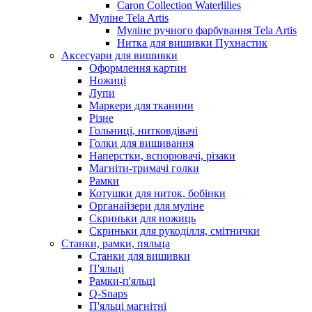
Caron Collection Waterlilies
Муліне Tela Artis
Муліне ручного фарбування Tela Artis
Нитка для вишивки Пухнастик
Аксесуари для вишивки
Оформлення картин
Ножиці
Лупи
Маркери для тканини
Різне
Гольниці, нитковдівачі
Голки для вишивання
Наперстки, вспорювачі, різаки
Магніти-тримачі голки
Рамки
Котушки для ниток, бобінки
Органайзери для муліне
Скриньки для ножиць
Скриньки для рукоділля, смітнички
Станки, рамки, пяльца
Станки для вишивки
П'яльці
Рамки-п'яльці
Q-Snaps
П'яльці магнітні