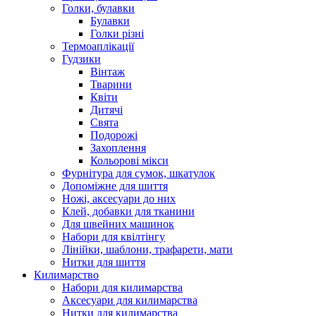
Голки, булавки
Булавки
Голки різні
Термоаплікації
Гудзики
Вінтаж
Тварини
Квіти
Дитячі
Свята
Подорожі
Захоплення
Кольорові мікси
Фурнітура для сумок, шкатулок
Допоміжне для шиття
Ножі, аксесуари до них
Клей, добавки для тканини
Для швейних машинок
Набори для квілтінгу
Лінійки, шаблони, трафарети, мати
Нитки для шиття
Килимарство
Набори для килимарства
Аксесуари для килимарства
Нитки для килимарства