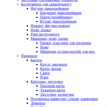
Інструменти для скрапбукингу
Фігурні діркопробивачі
Бордюрні діркопробивачі
Панчі (пробійники)
Кутові діркопробивачі
Ножиці, фігурні ножиці
Ножі, різаки
Різні інструменти
Машинки, ножі, папки
Папки, пластини для тиснення
Ножі
Машинки та приспособи для них
Прикраси
Брадси
Круги, квадрати
Квіти, флора
Свята
Різне
Квіточки, листочки
Паперові квіти
Тканинні квіти
Листочки, пелюстки
Половинки намистин, стрази, камінчики
Люверси