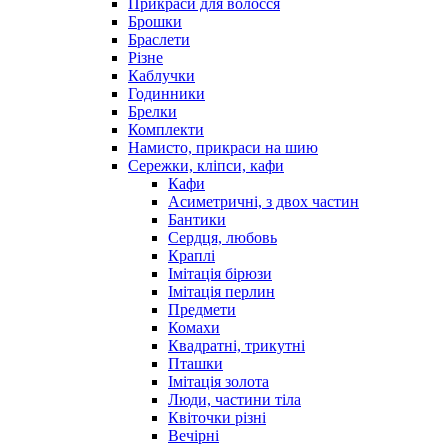
Прикраси для волосся
Брошки
Браслети
Різне
Каблучки
Годинники
Брелки
Комплекти
Намисто, прикраси на шию
Сережки, кліпси, кафи
Кафи
Асиметричні, з двох частин
Бантики
Сердця, любовь
Краплі
Імітація бірюзи
Імітація перлин
Предмети
Комахи
Квадратні, трикутні
Пташки
Імітація золота
Люди, частини тіла
Квіточки різні
Вечірні