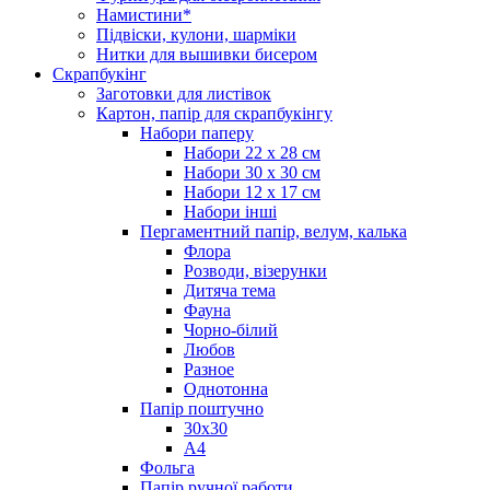
Намистини*
Підвіски, кулони, шарміки
Нитки для вышивки бисером
Скрапбукінг
Заготовки для листівок
Картон, папір для скрапбукінгу
Набори паперу
Набори 22 х 28 см
Набори 30 х 30 см
Набори 12 х 17 см
Набори інші
Пергаментний папір, велум, калька
Флора
Розводи, візерунки
Дитяча тема
Фауна
Чорно-білий
Любов
Разное
Однотонна
Папір поштучно
30х30
А4
Фольга
Папір ручної работи