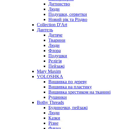
Дитинство
Люди
Подушки, серветки
Новий рік та Різдво
Collection D'Art
Дантель
Дитяче
Тварини
Люди
Флора
Подушки
Релігія
Пейзажі
Mary Maxim
VOLOSHKA
Вишивка по дереву
Вишивка на пластику
Вишивка хрестиком на тканині
Рушники
Bothy Threads
Будиночки, пейзажі
Люди
Казки
Різне
Фауна