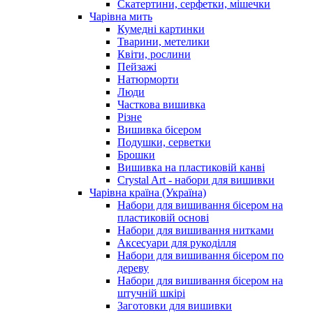
Скатертини, серфетки, мішечки
Чарiвна мить
Кумедні картинки
Тварини, метелики
Квіти, рослини
Пейзажі
Натюрморти
Люди
Часткова вишивка
Різне
Вишивка бісером
Подушки, серветки
Брошки
Вишивка на пластиковій канві
Crystal Art - набори для вишивки
Чарівна країна (Україна)
Набори для вишивання бісером на
пластиковій основі
Набори для вишивання нитками
Аксесуари для рукоділля
Набори для вишивання бісером по
дереву
Набори для вишивання бісером на
штучній шкірі
Заготовки для вишивки