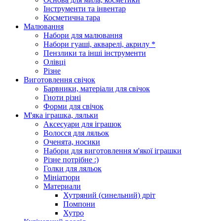
Інструменти та інвентар
Косметична тара
Малювання
Набори для малювання
Набори гуаші, акварелі, акрилу *
Пензлики та інші інструменти
Олівці
Різне
Виготовлення свічок
Барвники, матеріали для свічок
Гноти різні
Форми для свічок
М'яка іграшка, ляльки
Аксесуари для іграшок
Волосся для ляльок
Оченята, носики
Набори для виготовлення м'якої іграшки
Різне потрібне :)
Голки для ляльок
Мініатюри
Материали
Хутряний (синельний) дріт
Помпони
Хутро