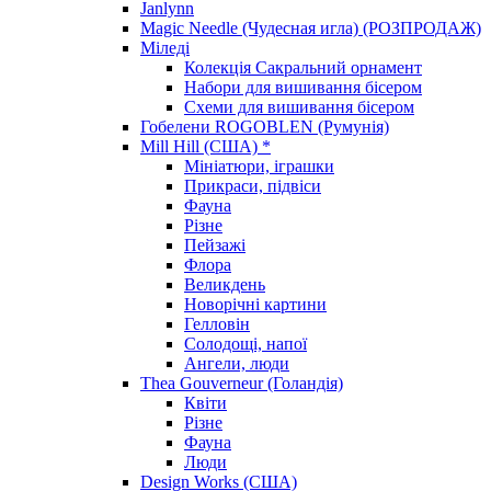
Janlynn
Magic Needle (Чудесная игла) (РОЗПРОДАЖ)
Міледі
Колекція Сакральний орнамент
Набори для вишивання бісером
Схеми для вишивання бісером
Гобелени ROGOBLEN (Румунія)
Mill Hill (США) *
Мініатюри, іграшки
Прикраси, підвіси
Фауна
Різне
Пейзажі
Флора
Великдень
Новорічні картини
Гелловін
Солодощі, напої
Ангели, люди
Thea Gouverneur (Голандія)
Квіти
Різне
Фауна
Люди
Design Works (США)