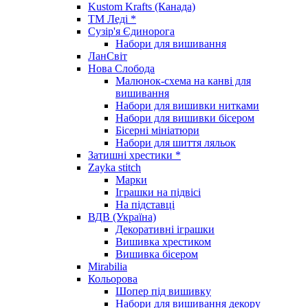
Kustom Krafts (Канада)
ТМ Леді *
Сузір'я Єдинорога
Набори для вишивання
ЛанСвіт
Нова Слобода
Малюнок-схема на канві для
вишивання
Набори для вишивки нитками
Набори для вишивки бісером
Бісерні мініатюри
Набори для шиття ляльок
Затишні хрестики *
Zayka stitch
Марки
Іграшки на підвісі
На підставці
ВДВ (Україна)
Декоративні іграшки
Вишивка хрестиком
Вишивка бісером
Mirabilia
Кольорова
Шопер під вишивку
Набори для вишивання декору