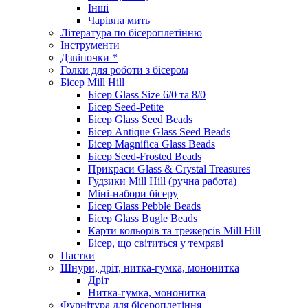
Інші
Чарівна мить
Література по бісероплетінню
Інструменти
Дзвіночки *
Голки для роботи з бісером
Бісер Mill Hill
Бісер Glass Size 6/0 та 8/0
Бісер Seed-Petite
Бісер Glass Seed Beads
Бісер Antique Glass Seed Beads
Бісер Magnifica Glass Beads
Бісер Seed-Frosted Beads
Прикраси Glass & Crystal Treasures
Гудзики Mill Hill (ручна работа)
Міні-набори бісеру
Бісер Glass Pebble Beads
Бісер Glass Bugle Beads
Карти кольорів та трежерсів Mill Hill
Бісер, що світиться у темряві
Паєтки
Шнури, дріт, нитка-гумка, мононитка
Дріт
Нитка-гумка, мононитка
Фурнітура для бісероплетіння