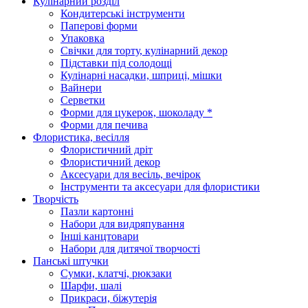
Кулінарний розділ
Кондитерські інструменти
Паперові форми
Упаковка
Свічки для торту, кулінарний декор
Підставки під солодощі
Кулінарні насадки, шприці, мішки
Вайнери
Серветки
Форми для цукерок, шоколаду *
Форми для печива
Флористика, весілля
Флористичний дріт
Флористичний декор
Аксесуари для весіль, вечірок
Інструменти та аксесуари для флористики
Творчість
Пазли картонні
Набори для видряпування
Інші канцтовари
Набори для дитячої творчості
Панські штучки
Сумки, клатчі, рюкзаки
Шарфи, шалі
Прикраси, біжутерія