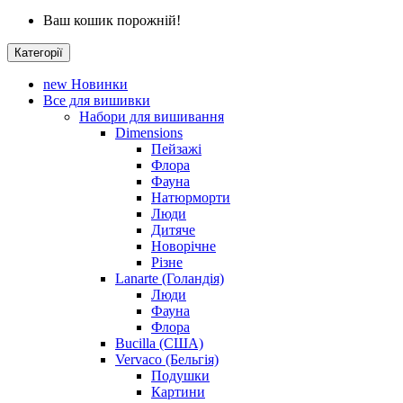
Ваш кошик порожній!
Категорії
new
Новинки
Все для вишивки
Набори для вишивання
Dimensions
Пейзажі
Флора
Фауна
Натюрморти
Люди
Дитяче
Новорічне
Різне
Lanarte (Голандія)
Люди
Фауна
Флора
Bucilla (США)
Vervaco (Бельгія)
Подушки
Картини