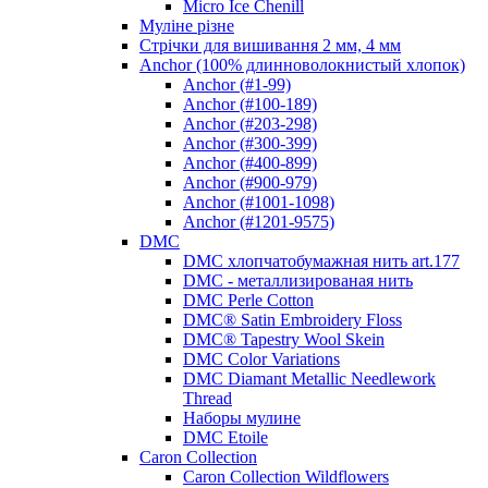
Micro Ice Chenill
Муліне різне
Стрічки для вишивання 2 мм, 4 мм
Anchor (100% длинноволокнистый хлопок)
Anchor (#1-99)
Anchor (#100-189)
Anchor (#203-298)
Anchor (#300-399)
Anchor (#400-899)
Anchor (#900-979)
Anchor (#1001-1098)
Anchor (#1201-9575)
DMC
DMC хлопчатобумажная нить art.177
DMC - металлизированая нить
DMC Perle Cotton
DMC® Satin Embroidery Floss
DMC® Tapestry Wool Skein
DMC Color Variations
DMC Diamant Metallic Needlework
Thread
Наборы мулине
DMC Etoile
Caron Collection
Caron Collection Wildflowers