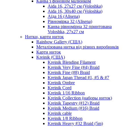
Канва з фоновим малюнком
Aida 16, 27х27 см (Voloshka)
Aida 16, 30х40 см (Voloshka)
Аїда 16 (Alisena)
Рівномірка 32 (Alisena)
Канва рівномірна 32 принтована
Voloshka, 27х27 см
Нитки, карти ниток
Rainbow Gallery (США)
Металізована нитка від різних виробників
Карти ниток
Kreinik (США)
Kreinik Blending Filament
Kreinik Very Fine (#4) Braid
Kreinik Fine (#8) Braid
Kreinik Japan Thread #1, #5 & #7
Kreinik Ombre
Kreinik Cord
Kreinik 1/16 Ribbon
Kreinik Collection (наборы ниток)
Kreinik Tapestry (#12) Braid
Kreinik Medium (#16) Braid
Kreinik cable
Kreinik 1/8 Ribbon
Kreinik Heavy #32 Braid (5m)