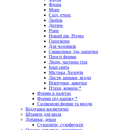
Флора
Море
Схід, етнос
Любов
Дитяче
Різне
Новий рік, Різдво
Гороскопи
Для чоловіків
Смаколики, їда, напитки
Прості форми
Люди, частини тіла
Інші свята
Містика, Хелоуїн
Листя, шишки, ягоди
Візерунки, завитки
Птахи, комахи *
Форми в палетах
Форми під нарізку *
Силіконові форми та молди
Віддушки косметичні
Штампи для мила
Добавки, декор
Сухоцвіти, сухофрукти
Основа для мила, косметики