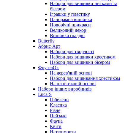
Набори для вишивки нитками та
бісером
Іграшки у пластику
Панорамна вишивка
Новорічні прикраси
Великодній декор
Вишивка гладдю
Butterfly
Абрис-Арт
Набори для творчості
Набори для вишивки хрестиком
Набори для вишивки бісером
ФрузелОк
На дерев'яній основі
Набори для вишивання хрестиком
На пластиковій основі
Набори інших виробників
Luca-S
Гобелени
Класика
Різне
Пейзажі
Фауна
Квіти
Натюрморти