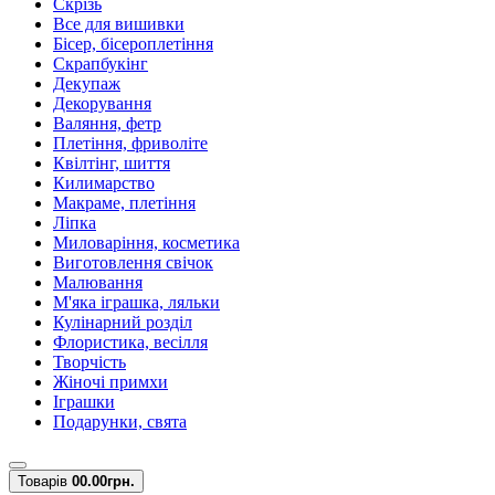
Скрізь
Все для вишивки
Бісер, бісероплетіння
Скрапбукінг
Декупаж
Декорування
Валяння, фетр
Плетіння, фриволіте
Квілтінг, шиття
Килимарство
Макраме, плетіння
Ліпка
Миловаріння, косметика
Виготовлення свічок
Малювання
М'яка іграшка, ляльки
Кулінарний розділ
Флористика, весілля
Творчість
Жіночі примхи
Іграшки
Подарунки, свята
Товарів
0
0.00грн.