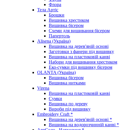
Флора
Тела Артіс
Брошки
Вишивка хрестиком
Вишивка бісером
Схеми для вишивання бісером
Папертоль
Alisena (Україна)
Вишивка на дерев'яній основі
Заготовки з фанери під вишивку
Вишивка на пластиковій канві
Набори для вишивання хрестиком
Еко-сумки під вишивку бісером
OLANTA (Україна)
Вишивка бісером
Вишивка нитками
Virena
Вишивка на пластиковій канві
Сумки
Вишивка по дереву
Вироби під вишивку
Embroidery Craft *
Вишивка на дерев'яній основі *
Вишивка на водорозчинній канві *
АртСоло - Натхнення *