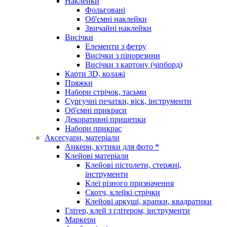
Наклейки
Фольговані
Об'ємні наклейки
Звичайні наклейки
Висічки
Елементи з фетру
Висічки з пінорезини
Висічки з картону (чіпборд)
Карти 3D, колажі
Пряжки
Набори стрічок, тасьми
Сургучні печатки, віск, інструменти
Об'ємні прикраси
Декоративні прищепки
Набори прикрас
Аксесуари, матеріали
Анкери, кутики для фото *
Клейові матеріали
Клейові пістолети, стержні,
інструменти
Клеї різного призначення
Скотч, клейкі стрічки
Клейові аркуші, крапки, квадратики
Глітер, клей з глітером, інструменти
Маркери