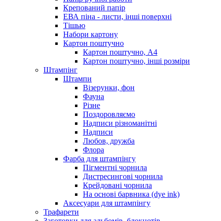
Крепований папір
ЕВА піна - листи, інші поверхні
Тішью
Набори картону
Картон поштучно
Картон поштучно, А4
Картон поштучно, інші розміри
Штампінг
Штампи
Візерунки, фон
Фауна
Різне
Поздоровляємо
Надписи різноманітні
Надписи
Любов, дружба
Флора
Фарба для штампінгу
Пігментні чорнила
Дистресингові чорнила
Крейдовані чорнила
На основі барвника (dye ink)
Аксесуари для штампінгу
Трафарети
Заготовки для альбомів, блокнотів