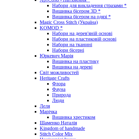
Набори для викладення стразами *
Вишивка бісером 3D *
Вишивка бісером на одязі *
Magic Cross Stitch (Україна)
KOMOD *
Набори на дерев'яній основі
Набори на пластиковій основі
Набори на тканині
Набори бісерні
Юркевич Марія
Вишивка на пластику
Вишивка на дереві
Світ можливостей
Heritage Crafts
Флора
Фауна
Природа
Люди
Леля
Марічка
Вишивка хрестиком
Шаменко Наталія
Kingdom of handmade
Stitch Color Mix