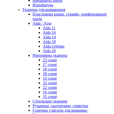
Наніашвілі Ірина
Riznobarvna
Тканина для вишивання
Пластикова канва, страмін, перфорований
папір
Aida / Аіда
Aida 11
Aida 16
Aida 14
Aida 18
Aida-стрічка
Aida 20
Рівномірна тканина
25 count
27 count
18 count
28 count
10 count
32 count
22 count
16 count
35 count
Спеціальні тканини
Рушники, скатертини, серветки
Сорочки з місцем для вишивки