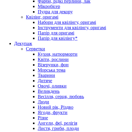
Фарби, рідкі перлини, лак
Мікробісер
Пудра для декору
Квілінг, оригамі
Набори для квілінгу, оригамі
Інструменти для квілінгу, оригамі
Папір для оригамі
Папір для квілінгу*
Декупаж
Серветки
Кухня, натюрморти
Квіти, рослини
Візерунки, фон
Морська тема
Тварини
Дитяче
Овочі, оливки
Великдень
Весілля, серця, любовь
Люди
Новий рік, Різдво
Ягоди, фрукти
Різне
Ангели, феї, релігія
Листя, гриби, плоди