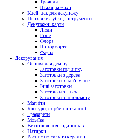
Троянди
Птахи, комахи
Клей, лак для декупажу
Пензлики-губки, інструменти
Декупажні карти
Люди
Різне
Флора
Натюрморти
Фауна
Декорування
Основа для декору
Заготовки під ліпку
Заготовки з дерева
Заготовки з пап'є маше
Інші заготовки
Заготовки з гіпсу
Заготовки з пінопласту
Магніти
Контури, фарби по тканині
Трафарети
Мозаїка
Виготовлення годинників
Натирки
Роспис по склу та керамиці