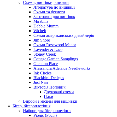
Схеми, листівки, книжки
Література по вишивці
Схеми та буклети
Заготовки для листівок
Mirabilia
Debbie Mumm
Wichelt
Схеми американських дизайнерів
Jim Shore
Cхеми Rosewood Manor
Lavender & Lace
Stoney Creek
Cottage Garden Samplings
Glendon Place
Alessandra Adelaide Needleworks
Ink Circles
Blackbird Designs
Just Nan
Вікторія Попович
Друковані схеми
Паки
Вироби з місцем для вишивки
Бісер, бісероплетіння
Набори для бісероплетіння
Ріоліс (Росія)