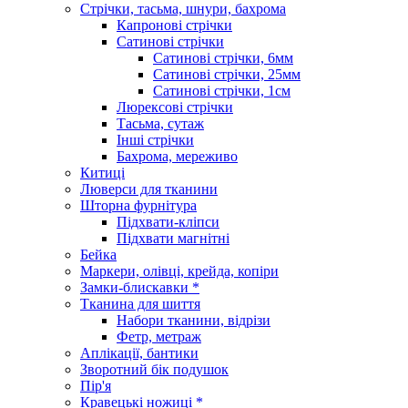
Стрічки, тасьма, шнури, бахрома
Капронові стрічки
Сатинові стрічки
Сатинові стрічки, 6мм
Сатинові стрічки, 25мм
Сатинові стрічки, 1см
Люрексові стрічки
Тасьма, сутаж
Інші стрічки
Бахрома, мереживо
Китиці
Люверси для тканини
Шторна фурнітура
Підхвати-кліпси
Підхвати магнітні
Бейка
Маркери, олівці, крейда, копіри
Замки-блискавки *
Тканина для шиття
Набори тканини, відрізи
Фетр, метраж
Аплікації, бантики
Зворотний бік подушок
Пір'я
Кравецькі ножиці *