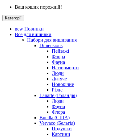
Ваш кошик порожній!
Категорії
new
Новинки
Все для вишивки
Набори для вишивання
Dimensions
Пейзажі
Флора
Фауна
Натюрморти
Люди
Дитяче
Новорічне
Різне
Lanarte (Голандія)
Люди
Фауна
Флора
Bucilla (США)
Vervaco (Бельгія)
Подушки
Картини