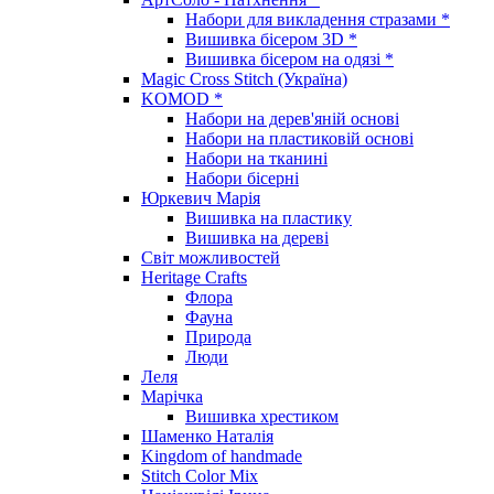
Набори для викладення стразами *
Вишивка бісером 3D *
Вишивка бісером на одязі *
Magic Cross Stitch (Україна)
KOMOD *
Набори на дерев'яній основі
Набори на пластиковій основі
Набори на тканині
Набори бісерні
Юркевич Марія
Вишивка на пластику
Вишивка на дереві
Світ можливостей
Heritage Crafts
Флора
Фауна
Природа
Люди
Леля
Марічка
Вишивка хрестиком
Шаменко Наталія
Kingdom of handmade
Stitch Color Mix