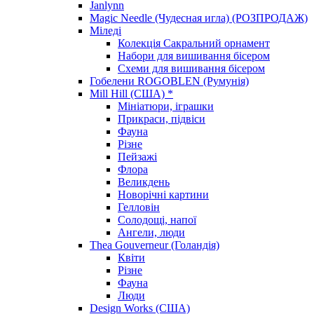
Janlynn
Magic Needle (Чудесная игла) (РОЗПРОДАЖ)
Міледі
Колекція Сакральний орнамент
Набори для вишивання бісером
Схеми для вишивання бісером
Гобелени ROGOBLEN (Румунія)
Mill Hill (США) *
Мініатюри, іграшки
Прикраси, підвіси
Фауна
Різне
Пейзажі
Флора
Великдень
Новорічні картини
Гелловін
Солодощі, напої
Ангели, люди
Thea Gouverneur (Голандія)
Квіти
Різне
Фауна
Люди
Design Works (США)