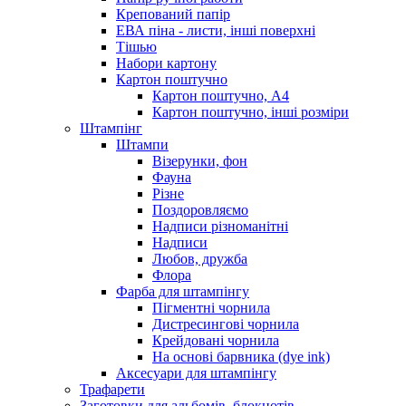
Крепований папір
ЕВА піна - листи, інші поверхні
Тішью
Набори картону
Картон поштучно
Картон поштучно, А4
Картон поштучно, інші розміри
Штампінг
Штампи
Візерунки, фон
Фауна
Різне
Поздоровляємо
Надписи різноманітні
Надписи
Любов, дружба
Флора
Фарба для штампінгу
Пігментні чорнила
Дистресингові чорнила
Крейдовані чорнила
На основі барвника (dye ink)
Аксесуари для штампінгу
Трафарети
Заготовки для альбомів, блокнотів