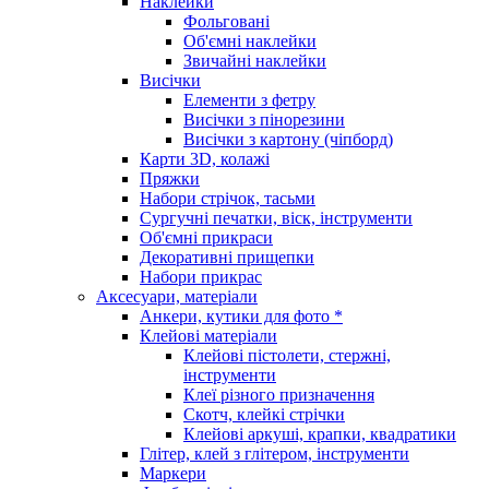
Наклейки
Фольговані
Об'ємні наклейки
Звичайні наклейки
Висічки
Елементи з фетру
Висічки з пінорезини
Висічки з картону (чіпборд)
Карти 3D, колажі
Пряжки
Набори стрічок, тасьми
Сургучні печатки, віск, інструменти
Об'ємні прикраси
Декоративні прищепки
Набори прикрас
Аксесуари, матеріали
Анкери, кутики для фото *
Клейові матеріали
Клейові пістолети, стержні,
інструменти
Клеї різного призначення
Скотч, клейкі стрічки
Клейові аркуші, крапки, квадратики
Глітер, клей з глітером, інструменти
Маркери