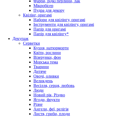
Фарби, рідкі перлини, лак
Мікробісер
Пудра для декору
Квілінг, оригамі
Набори для квілінгу, оригамі
Інструменти для квілінгу, оригамі
Папір для оригамі
Папір для квілінгу*
Декупаж
Серветки
Кухня, натюрморти
Квіти, рослини
Візерунки, фон
Морська тема
Тварини
Дитяче
Овочі, оливки
Великдень
Весілля, серця, любовь
Люди
Новий рік, Різдво
Ягоди, фрукти
Різне
Ангели, феї, релігія
Листя, гриби, плоди