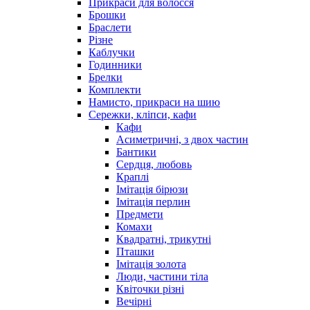
Прикраси для волосся
Брошки
Браслети
Різне
Каблучки
Годинники
Брелки
Комплекти
Намисто, прикраси на шию
Сережки, кліпси, кафи
Кафи
Асиметричні, з двох частин
Бантики
Сердця, любовь
Краплі
Імітація бірюзи
Імітація перлин
Предмети
Комахи
Квадратні, трикутні
Пташки
Імітація золота
Люди, частини тіла
Квіточки різні
Вечірні