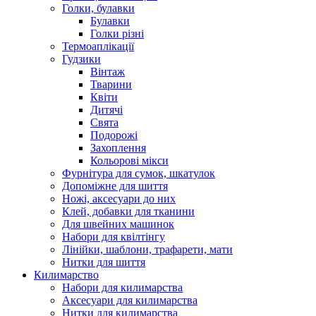
Голки, булавки
Булавки
Голки різні
Термоаплікації
Гудзики
Вінтаж
Тварини
Квіти
Дитячі
Свята
Подорожі
Захоплення
Кольорові мікси
Фурнітура для сумок, шкатулок
Допоміжне для шиття
Ножі, аксесуари до них
Клей, добавки для тканини
Для швейних машинок
Набори для квілтінгу
Лінійки, шаблони, трафарети, мати
Нитки для шиття
Килимарство
Набори для килимарства
Аксесуари для килимарства
Нитки для килимарства