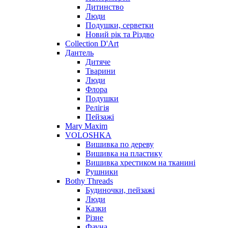
Дитинство
Люди
Подушки, серветки
Новий рік та Різдво
Collection D'Art
Дантель
Дитяче
Тварини
Люди
Флора
Подушки
Релігія
Пейзажі
Mary Maxim
VOLOSHKA
Вишивка по дереву
Вишивка на пластику
Вишивка хрестиком на тканині
Рушники
Bothy Threads
Будиночки, пейзажі
Люди
Казки
Різне
Фауна