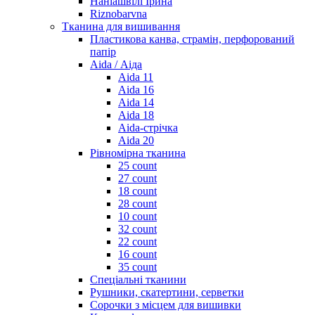
Наніашвілі Ірина
Riznobarvna
Тканина для вишивання
Пластикова канва, страмін, перфорований
папір
Aida / Аіда
Aida 11
Aida 16
Aida 14
Aida 18
Aida-стрічка
Aida 20
Рівномірна тканина
25 count
27 count
18 count
28 count
10 count
32 count
22 count
16 count
35 count
Спеціальні тканини
Рушники, скатертини, серветки
Сорочки з місцем для вишивки