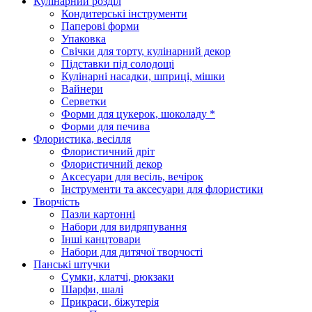
Кулінарний розділ
Кондитерські інструменти
Паперові форми
Упаковка
Свічки для торту, кулінарний декор
Підставки під солодощі
Кулінарні насадки, шприці, мішки
Вайнери
Серветки
Форми для цукерок, шоколаду *
Форми для печива
Флористика, весілля
Флористичний дріт
Флористичний декор
Аксесуари для весіль, вечірок
Інструменти та аксесуари для флористики
Творчість
Пазли картонні
Набори для видряпування
Інші канцтовари
Набори для дитячої творчості
Панські штучки
Сумки, клатчі, рюкзаки
Шарфи, шалі
Прикраси, біжутерія