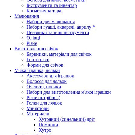
Інструменти та інвентар
Косметична тара
Малювання
Набори для малювання
Набори гуаші, акварелі, акрилу *
Пензлики та інші інструменти
Олівці
Різне
Виготовлення свічок
Барвники, матеріали для свічок
Гноти різні
Форми для свічок
М'яка іграшка, ляльки
Аксесуари для іграшок
Волосся для ляльок
Оченята, носики
Набори для виготовлення м'якої іграшки
Різне потрібне :)
Голки для ляльок
Мініатюри
Материали
Хутряний (синельний) дріт
Помпони
Хутро