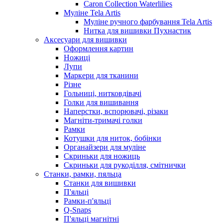
Caron Collection Waterlilies
Муліне Tela Artis
Муліне ручного фарбування Tela Artis
Нитка для вишивки Пухнастик
Аксесуари для вишивки
Оформлення картин
Ножиці
Лупи
Маркери для тканини
Різне
Гольниці, нитковдівачі
Голки для вишивання
Наперстки, вспорювачі, різаки
Магніти-тримачі голки
Рамки
Котушки для ниток, бобінки
Органайзери для муліне
Скриньки для ножиць
Скриньки для рукоділля, смітнички
Станки, рамки, пяльца
Станки для вишивки
П'яльці
Рамки-п'яльці
Q-Snaps
П'яльці магнітні