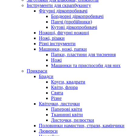
Інструменти для скрапбукингу
Фігурні діркопробивачі
Бордюрні діркопробивачі
Панчі (пробійники)
Кутові діркопробивачі
Ножиці, фігурні ножиці
Ножі, різаки
Різні інструменти
Машинки, ножі, папки
Папки, пластини для тиснення
Ножі
Машинки та приспособи для них
Прикраси
Брадси
Круги, квадрати
Квіти, флора
Свята
Різне
Квіточки, листочки
Паперові квіти
Тканинні квіти
Листочки, пелюстки
Половинки намистин, стрази, камінчики
Люверси