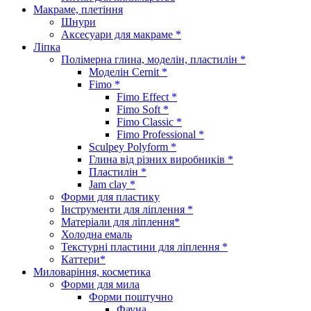
Макраме, плетіння
Шнури
Аксесуари для макраме *
Ліпка
Полімерна глина, моделін, пластилін *
Моделін Cernit *
Fimo *
Fimo Effect *
Fimo Soft *
Fimo Classic *
Fimo Professional *
Sculpey Polyform *
Глина від різних виробників *
Пластилін *
Jam clay *
Форми для пластику
Інструменти для ліплення *
Матеріали для ліплення*
Холодна емаль
Текстурні пластини для ліплення *
Каттери*
Миловаріння, косметика
Форми для мила
Форми поштучно
Фауна