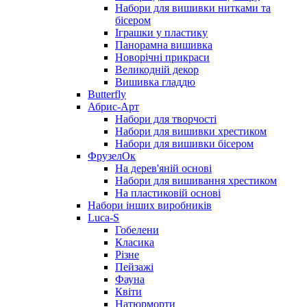
Набори для вишивки нитками та
бісером
Іграшки у пластику
Панорамна вишивка
Новорічні прикраси
Великодній декор
Вишивка гладдю
Butterfly
Абрис-Арт
Набори для творчості
Набори для вишивки хрестиком
Набори для вишивки бісером
ФрузелОк
На дерев'яній основі
Набори для вишивання хрестиком
На пластиковій основі
Набори інших виробників
Luca-S
Гобелени
Класика
Різне
Пейзажі
Фауна
Квіти
Натюрморти