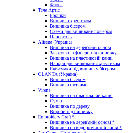
Флора
Тела Артіс
Брошки
Вишивка хрестиком
Вишивка бісером
Схеми для вишивання бісером
Папертоль
Alisena (Україна)
Вишивка на дерев'яній основі
Заготовки з фанери під вишивку
Вишивка на пластиковій канві
Набори для вишивання хрестиком
Еко-сумки під вишивку бісером
OLANTA (Україна)
Вишивка бісером
Вишивка нитками
Virena
Вишивка на пластиковій канві
Сумки
Вишивка по дереву
Вироби під вишивку
Embroidery Craft *
Вишивка на дерев'яній основі *
Вишивка на водорозчинній канві *
АртСоло - Натхнення *