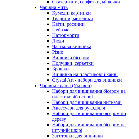
Скатертини, серфетки, мішечки
Чарiвна мить
Кумедні картинки
Тварини, метелики
Квіти, рослини
Пейзажі
Натюрморти
Люди
Часткова вишивка
Різне
Вишивка бісером
Подушки, серветки
Брошки
Вишивка на пластиковій канві
Crystal Art - набори для вишивки
Чарівна країна (Україна)
Набори для вишивання бісером на
пластиковій основі
Набори для вишивання нитками
Аксесуари для рукоділля
Набори для вишивання бісером по
дереву
Набори для вишивання бісером на
штучній шкірі
Заготовки для вишивки