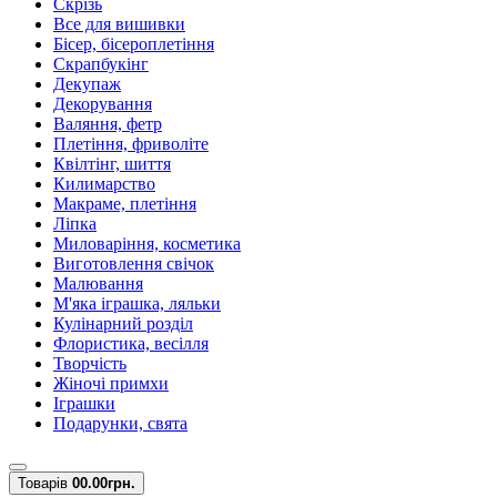
Скрізь
Все для вишивки
Бісер, бісероплетіння
Скрапбукінг
Декупаж
Декорування
Валяння, фетр
Плетіння, фриволіте
Квілтінг, шиття
Килимарство
Макраме, плетіння
Ліпка
Миловаріння, косметика
Виготовлення свічок
Малювання
М'яка іграшка, ляльки
Кулінарний розділ
Флористика, весілля
Творчість
Жіночі примхи
Іграшки
Подарунки, свята
Товарів
0
0.00грн.