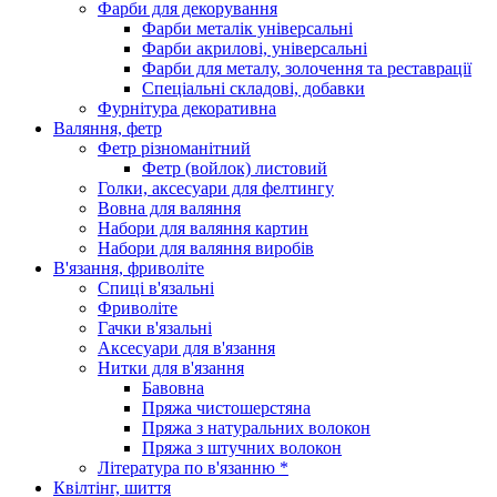
Фарби для декорування
Фарби металік універсальні
Фарби акрилові, універсальні
Фарби для металу, золочення та реставрації
Спеціальні складові, добавки
Фурнітура декоративна
Валяння, фетр
Фетр різноманітний
Фетр (войлок) листовий
Голки, аксесуари для фелтингу
Вовна для валяння
Набори для валяння картин
Набори для валяння виробів
В'язання, фриволіте
Спиці в'язальні
Фриволіте
Гачки в'язальні
Аксесуари для в'язання
Нитки для в'язання
Бавовна
Пряжа чистошерстяна
Пряжа з натуральних волокон
Пряжа з штучних волокон
Література по в'язанню *
Квілтінг, шиття