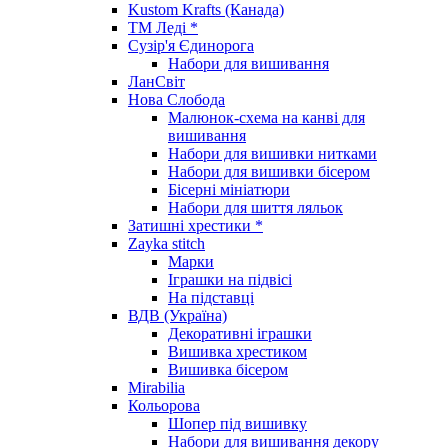
Kustom Krafts (Канада)
ТМ Леді *
Сузір'я Єдинорога
Набори для вишивання
ЛанСвіт
Нова Слобода
Малюнок-схема на канві для
вишивання
Набори для вишивки нитками
Набори для вишивки бісером
Бісерні мініатюри
Набори для шиття ляльок
Затишні хрестики *
Zayka stitch
Марки
Іграшки на підвісі
На підставці
ВДВ (Україна)
Декоративні іграшки
Вишивка хрестиком
Вишивка бісером
Mirabilia
Кольорова
Шопер під вишивку
Набори для вишивання декору