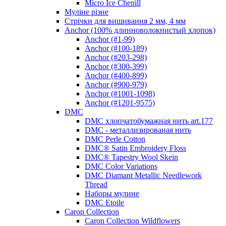
Micro Ice Chenill
Муліне різне
Стрічки для вишивання 2 мм, 4 мм
Anchor (100% длинноволокнистый хлопок)
Anchor (#1-99)
Anchor (#100-189)
Anchor (#203-298)
Anchor (#300-399)
Anchor (#400-899)
Anchor (#900-979)
Anchor (#1001-1098)
Anchor (#1201-9575)
DMC
DMC хлопчатобумажная нить art.177
DMC - металлизированая нить
DMC Perle Cotton
DMC® Satin Embroidery Floss
DMC® Tapestry Wool Skein
DMC Color Variations
DMC Diamant Metallic Needlework
Thread
Наборы мулине
DMC Etoile
Caron Collection
Caron Collection Wildflowers