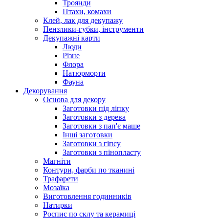
Троянди
Птахи, комахи
Клей, лак для декупажу
Пензлики-губки, інструменти
Декупажні карти
Люди
Різне
Флора
Натюрморти
Фауна
Декорування
Основа для декору
Заготовки під ліпку
Заготовки з дерева
Заготовки з пап'є маше
Інші заготовки
Заготовки з гіпсу
Заготовки з пінопласту
Магніти
Контури, фарби по тканині
Трафарети
Мозаїка
Виготовлення годинників
Натирки
Роспис по склу та керамиці