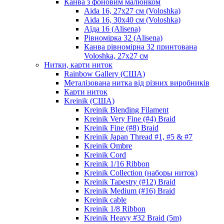
Канва з фоновим малюнком
Aida 16, 27х27 см (Voloshka)
Aida 16, 30х40 см (Voloshka)
Аїда 16 (Alisena)
Рівномірка 32 (Alisena)
Канва рівномірна 32 принтована
Voloshka, 27х27 см
Нитки, карти ниток
Rainbow Gallery (США)
Металізована нитка від різних виробників
Карти ниток
Kreinik (США)
Kreinik Blending Filament
Kreinik Very Fine (#4) Braid
Kreinik Fine (#8) Braid
Kreinik Japan Thread #1, #5 & #7
Kreinik Ombre
Kreinik Cord
Kreinik 1/16 Ribbon
Kreinik Collection (наборы ниток)
Kreinik Tapestry (#12) Braid
Kreinik Medium (#16) Braid
Kreinik cable
Kreinik 1/8 Ribbon
Kreinik Heavy #32 Braid (5m)