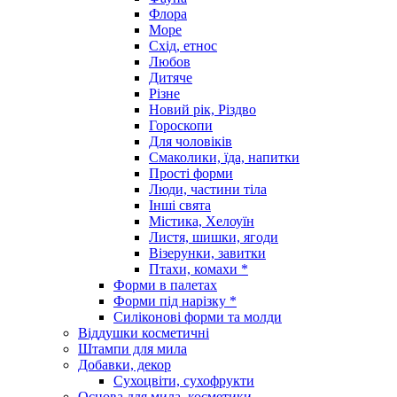
Флора
Море
Схід, етнос
Любов
Дитяче
Різне
Новий рік, Різдво
Гороскопи
Для чоловіків
Смаколики, їда, напитки
Прості форми
Люди, частини тіла
Інші свята
Містика, Хелоуїн
Листя, шишки, ягоди
Візерунки, завитки
Птахи, комахи *
Форми в палетах
Форми під нарізку *
Силіконові форми та молди
Віддушки косметичні
Штампи для мила
Добавки, декор
Сухоцвіти, сухофрукти
Основа для мила, косметики