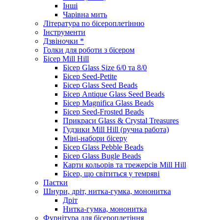
Інші
Чарівна мить
Література по бісероплетінню
Інструменти
Дзвіночки *
Голки для роботи з бісером
Бісер Mill Hill
Бісер Glass Size 6/0 та 8/0
Бісер Seed-Petite
Бісер Glass Seed Beads
Бісер Antique Glass Seed Beads
Бісер Magnifica Glass Beads
Бісер Seed-Frosted Beads
Прикраси Glass & Crystal Treasures
Гудзики Mill Hill (ручна работа)
Міні-набори бісеру
Бісер Glass Pebble Beads
Бісер Glass Bugle Beads
Карти кольорів та трежерсів Mill Hill
Бісер, що світиться у темряві
Паєтки
Шнури, дріт, нитка-гумка, мононитка
Дріт
Нитка-гумка, мононитка
Фурнітура для бісероплетіння