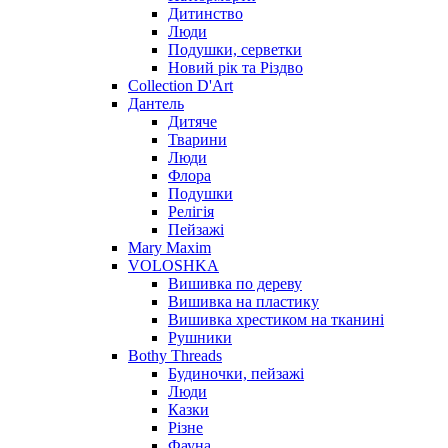
Дитинство
Люди
Подушки, серветки
Новий рік та Різдво
Collection D'Art
Дантель
Дитяче
Тварини
Люди
Флора
Подушки
Релігія
Пейзажі
Mary Maxim
VOLOSHKA
Вишивка по дереву
Вишивка на пластику
Вишивка хрестиком на тканині
Рушники
Bothy Threads
Будиночки, пейзажі
Люди
Казки
Різне
Фауна