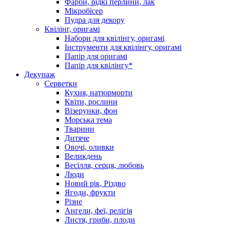
Фарби, рідкі перлини, лак
Мікробісер
Пудра для декору
Квілінг, оригамі
Набори для квілінгу, оригамі
Інструменти для квілінгу, оригамі
Папір для оригамі
Папір для квілінгу*
Декупаж
Серветки
Кухня, натюрморти
Квіти, рослини
Візерунки, фон
Морська тема
Тварини
Дитяче
Овочі, оливки
Великдень
Весілля, серця, любовь
Люди
Новий рік, Різдво
Ягоди, фрукти
Різне
Ангели, феї, релігія
Листя, гриби, плоди