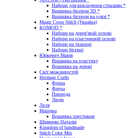
Набори для викладення стразами *
Вишивка бісером 3D *
Вишивка бісером на одязі *
Magic Cross Stitch (Україна)
KOMOD *
Набори на дерев'яній основі
Набори на пластиковій основі
Набори на тканині
Набори бісерні
Юркевич Марія
Вишивка на пластику
Вишивка на дереві
Світ можливостей
Heritage Crafts
Флора
Фауна
Природа
Люди
Леля
Марічка
Вишивка хрестиком
Шаменко Наталія
Kingdom of handmade
Stitch Color Mix