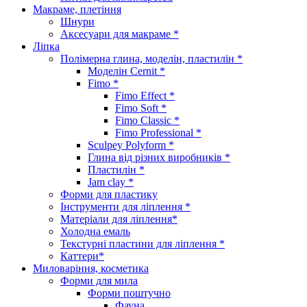
Макраме, плетіння
Шнури
Аксесуари для макраме *
Ліпка
Полімерна глина, моделін, пластилін *
Моделін Cernit *
Fimo *
Fimo Effect *
Fimo Soft *
Fimo Classic *
Fimo Professional *
Sculpey Polyform *
Глина від різних виробників *
Пластилін *
Jam clay *
Форми для пластику
Інструменти для ліплення *
Матеріали для ліплення*
Холодна емаль
Текстурні пластини для ліплення *
Каттери*
Миловаріння, косметика
Форми для мила
Форми поштучно
Фауна