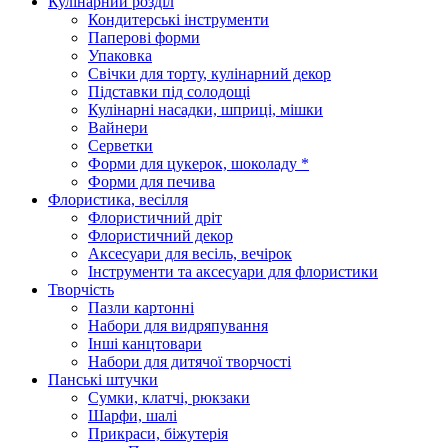
Кулінарний розділ
Кондитерські інструменти
Паперові форми
Упаковка
Свічки для торту, кулінарний декор
Підставки під солодощі
Кулінарні насадки, шприці, мішки
Вайнери
Серветки
Форми для цукерок, шоколаду *
Форми для печива
Флористика, весілля
Флористичний дріт
Флористичний декор
Аксесуари для весіль, вечірок
Інструменти та аксесуари для флористики
Творчість
Пазли картонні
Набори для видряпування
Інші канцтовари
Набори для дитячої творчості
Панські штучки
Сумки, клатчі, рюкзаки
Шарфи, шалі
Прикраси, біжутерія