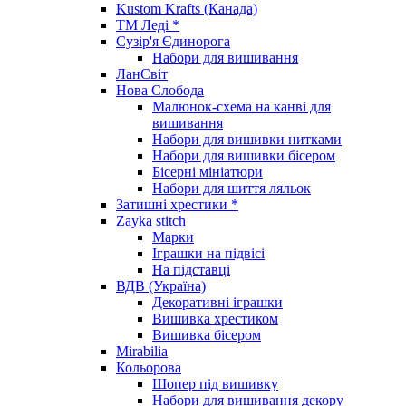
Kustom Krafts (Канада)
ТМ Леді *
Сузір'я Єдинорога
Набори для вишивання
ЛанСвіт
Нова Слобода
Малюнок-схема на канві для
вишивання
Набори для вишивки нитками
Набори для вишивки бісером
Бісерні мініатюри
Набори для шиття ляльок
Затишні хрестики *
Zayka stitch
Марки
Іграшки на підвісі
На підставці
ВДВ (Україна)
Декоративні іграшки
Вишивка хрестиком
Вишивка бісером
Mirabilia
Кольорова
Шопер під вишивку
Набори для вишивання декору