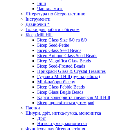
Інші
Чарівна мить
Література по бісероплетінню
Інструменти
Дзвіночки *
Голки для роботи з бісером
Бісер Mill Hill
Бісер Glass Size 6/0 та 8/0
Бісер Seed-Petite
Бісер Glass Seed Beads
Бісер Antique Glass Seed Beads
Бісер Magnifica Glass Beads
Бісер Seed-Frosted Beads
Прикраси Glass & Crystal Treasures
Гудзики Mill Hill (ручна работа)
Міні-набори бісеру
Бісер Glass Pebble Beads
Бісер Glass Bugle Beads
Карти кольорів та трежерсів Mill Hill
Бісер, що світиться у темряві
Паєтки
Шнури, дріт, нитка-гумка, мононитка
Дріт
Нитка-гумка, мононитка
Фурнітура для бісероплетіння