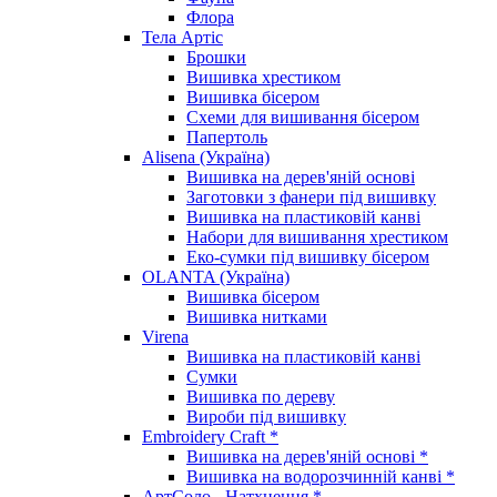
Флора
Тела Артіс
Брошки
Вишивка хрестиком
Вишивка бісером
Схеми для вишивання бісером
Папертоль
Alisena (Україна)
Вишивка на дерев'яній основі
Заготовки з фанери під вишивку
Вишивка на пластиковій канві
Набори для вишивання хрестиком
Еко-сумки під вишивку бісером
OLANTA (Україна)
Вишивка бісером
Вишивка нитками
Virena
Вишивка на пластиковій канві
Сумки
Вишивка по дереву
Вироби під вишивку
Embroidery Craft *
Вишивка на дерев'яній основі *
Вишивка на водорозчинній канві *
АртСоло - Натхнення *