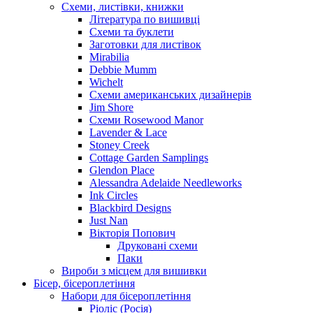
Схеми, листівки, книжки
Література по вишивці
Схеми та буклети
Заготовки для листівок
Mirabilia
Debbie Mumm
Wichelt
Схеми американських дизайнерів
Jim Shore
Cхеми Rosewood Manor
Lavender & Lace
Stoney Creek
Cottage Garden Samplings
Glendon Place
Alessandra Adelaide Needleworks
Ink Circles
Blackbird Designs
Just Nan
Вікторія Попович
Друковані схеми
Паки
Вироби з місцем для вишивки
Бісер, бісероплетіння
Набори для бісероплетіння
Ріоліс (Росія)