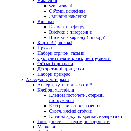
Наклейки
Фольговані
Об'ємні наклейки
Звичайні наклейки
Висічки
Елементи з фетру
Висічки з пінорезини
Висічки з картону (чіпборд)
Карти 3D, колажі
Пряжки
Набори стрічок, тасьми
Сургучні печатки, віск, інструменти
Об'ємні прикраси
Декоративні прищепки
Набори прикрас
Аксесуари, матеріали
Анкери, кутики для фото *
Клейові матеріали
Клейові пістолети, стержні,
інструменти
Клеї різного призначення
Скотч, клейкі стрічки
Клейові аркуші, крапки, квадратики
Глітер, клей з глітером, інструменти
Маркери