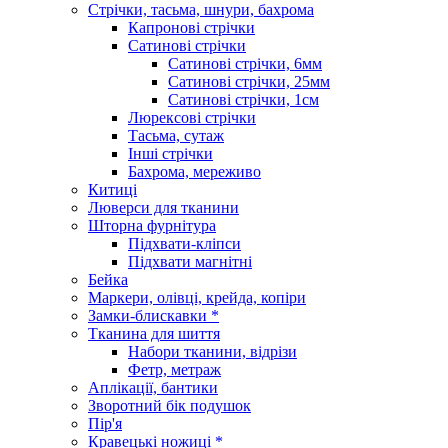
Стрічки, тасьма, шнури, бахрома
Капронові стрічки
Сатинові стрічки
Сатинові стрічки, 6мм
Сатинові стрічки, 25мм
Сатинові стрічки, 1см
Люрексові стрічки
Тасьма, сутаж
Інші стрічки
Бахрома, мереживо
Китиці
Люверси для тканини
Шторна фурнітура
Підхвати-кліпси
Підхвати магнітні
Бейка
Маркери, олівці, крейда, копіри
Замки-блискавки *
Тканина для шиття
Набори тканини, відрізи
Фетр, метраж
Аплікації, бантики
Зворотний бік подушок
Пір'я
Кравецькі ножиці *