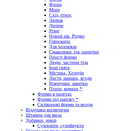
Флора
Море
Схід, етнос
Любов
Дитяче
Різне
Новий рік, Різдво
Гороскопи
Для чоловіків
Смаколики, їда, напитки
Прості форми
Люди, частини тіла
Інші свята
Містика, Хелоуїн
Листя, шишки, ягоди
Візерунки, завитки
Птахи, комахи *
Форми в палетах
Форми під нарізку *
Силіконові форми та молди
Віддушки косметичні
Штампи для мила
Добавки, декор
Сухоцвіти, сухофрукти
Основа для мила, косметики