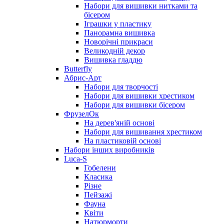
Набори для вишивки нитками та
бісером
Іграшки у пластику
Панорамна вишивка
Новорічні прикраси
Великодній декор
Вишивка гладдю
Butterfly
Абрис-Арт
Набори для творчості
Набори для вишивки хрестиком
Набори для вишивки бісером
ФрузелОк
На дерев'яній основі
Набори для вишивання хрестиком
На пластиковій основі
Набори інших виробників
Luca-S
Гобелени
Класика
Різне
Пейзажі
Фауна
Квіти
Натюрморти