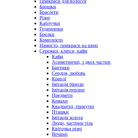
Прикраси для волосся
Брошки
Браслети
Різне
Каблучки
Годинники
Брелки
Комплекти
Намисто, прикраси на шию
Сережки, кліпси, кафи
Кафи
Асиметричні, з двох частин
Бантики
Сердця, любовь
Краплі
Імітація бірюзи
Імітація перлин
Предмети
Комахи
Квадратні, трикутні
Пташки
Імітація золота
Люди, частини тіла
Квіточки різні
Вечірні