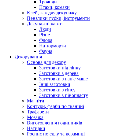
Троянди
Птахи, комахи
Клей, лак для декупажу
Пензлики-губки, інструменти
Декупажні карти
Люди
Різне
Флора
Натюрморти
Фауна
Декорування
Основа для декору
Заготовки під ліпку
Заготовки з дерева
Заготовки з пап'є маше
Інші заготовки
Заготовки з гіпсу
Заготовки з пінопласту
Магніти
Контури, фарби по тканині
Трафарети
Мозаїка
Виготовлення годинників
Натирки
Роспис по склу та керамиці