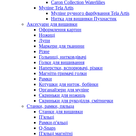
Caron Collection Waterlilies
Муліне Tela Artis
Муліне ручного фарбування Tela Artis
Нитка для вишивки Пухнастик
Аксесуари для вишивки
Оформлення картин
Ножиці
Лупи
Маркери для тканини
Різне
Гольниці, нитковдівачі
Голки для вишивання
Наперстки, вспорювачі, різаки
Магніти-тримачі голки
Рамки
Котушки для ниток, бобінки
Органайзери для муліне
Скриньки для ножиць
Скриньки для рукоділля, смітнички
Станки, рамки, пяльца
Станки для вишивки
П'яльці
Рамки-п'яльці
Q-Snaps
П'яльці магнітні