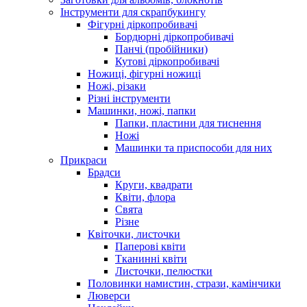
Інструменти для скрапбукингу
Фігурні діркопробивачі
Бордюрні діркопробивачі
Панчі (пробійники)
Кутові діркопробивачі
Ножиці, фігурні ножиці
Ножі, різаки
Різні інструменти
Машинки, ножі, папки
Папки, пластини для тиснення
Ножі
Машинки та приспособи для них
Прикраси
Брадси
Круги, квадрати
Квіти, флора
Свята
Різне
Квіточки, листочки
Паперові квіти
Тканинні квіти
Листочки, пелюстки
Половинки намистин, стрази, камінчики
Люверси