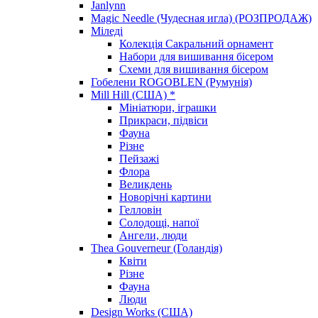
Janlynn
Magic Needle (Чудесная игла) (РОЗПРОДАЖ)
Міледі
Колекція Сакральний орнамент
Набори для вишивання бісером
Схеми для вишивання бісером
Гобелени ROGOBLEN (Румунія)
Mill Hill (США) *
Мініатюри, іграшки
Прикраси, підвіси
Фауна
Різне
Пейзажі
Флора
Великдень
Новорічні картини
Гелловін
Солодощі, напої
Ангели, люди
Thea Gouverneur (Голандія)
Квіти
Різне
Фауна
Люди
Design Works (США)