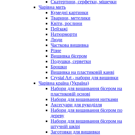
Скатертини, серфетки, мішечки
Чарiвна мить
Кумедні картинки
Тварини, метелики
Квіти, рослини
Пейзажі
Натюрморти
Люди
Часткова вишивка
Різне
Вишивка бісером
Подушки, серветки
Брошки
Вишивка на пластиковій канві
Crystal Art - набори для вишивки
Чарівна країна (Україна)
Набори для вишивання бісером на
пластиковій основі
Набори для вишивання нитками
Аксесуари для рукоділля
Набори для вишивання бісером по
дереву
Набори для вишивання бісером на
штучній шкірі
Заготовки для вишивки