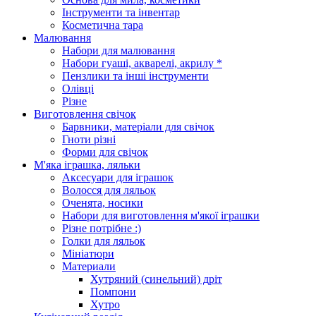
Інструменти та інвентар
Косметична тара
Малювання
Набори для малювання
Набори гуаші, акварелі, акрилу *
Пензлики та інші інструменти
Олівці
Різне
Виготовлення свічок
Барвники, матеріали для свічок
Гноти різні
Форми для свічок
М'яка іграшка, ляльки
Аксесуари для іграшок
Волосся для ляльок
Оченята, носики
Набори для виготовлення м'якої іграшки
Різне потрібне :)
Голки для ляльок
Мініатюри
Материали
Хутряний (синельний) дріт
Помпони
Хутро