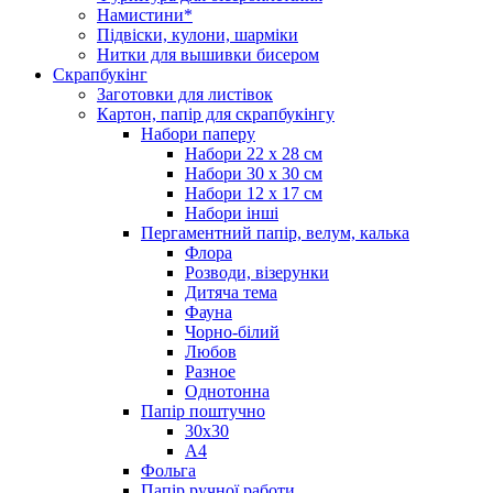
Намистини*
Підвіски, кулони, шарміки
Нитки для вышивки бисером
Скрапбукінг
Заготовки для листівок
Картон, папір для скрапбукінгу
Набори паперу
Набори 22 х 28 см
Набори 30 х 30 см
Набори 12 х 17 см
Набори інші
Пергаментний папір, велум, калька
Флора
Розводи, візерунки
Дитяча тема
Фауна
Чорно-білий
Любов
Разное
Однотонна
Папір поштучно
30х30
А4
Фольга
Папір ручної работи