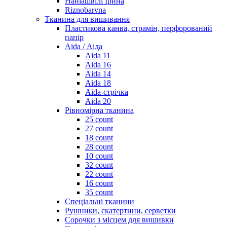
Наніашвілі Ірина
Riznobarvna
Тканина для вишивання
Пластикова канва, страмін, перфорований
папір
Aida / Аіда
Aida 11
Aida 16
Aida 14
Aida 18
Aida-стрічка
Aida 20
Рівномірна тканина
25 count
27 count
18 count
28 count
10 count
32 count
22 count
16 count
35 count
Спеціальні тканини
Рушники, скатертини, серветки
Сорочки з місцем для вишивки