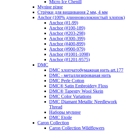
Micro Ice Chenill
Муліне різне
Стрічки для вишивання 2 мм, 4 мм
Anchor (100% длинноволокнистый хлопок)
Anchor (#1-99)
Anchor (#100-189)
Anchor (#203-298)
Anchor (#300-399)
Anchor (#400-899)
Anchor (#900-979)
Anchor (#1001-1098)
Anchor (#1201-9575)
DMC
DMC хлопчатобумажная нить art.177
DMC - металлизированая нить
DMC Perle Cotton
DMC® Satin Embroidery Floss
DMC® Tapestry Wool Skein
DMC Color Variations
DMC Diamant Metallic Needlework
Thread
Наборы мулине
DMC Etoile
Caron Collection
Caron Collection Wildflowers