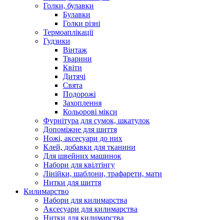
Голки, булавки
Булавки
Голки різні
Термоаплікації
Гудзики
Вінтаж
Тварини
Квіти
Дитячі
Свята
Подорожі
Захоплення
Кольорові мікси
Фурнітура для сумок, шкатулок
Допоміжне для шиття
Ножі, аксесуари до них
Клей, добавки для тканини
Для швейних машинок
Набори для квілтінгу
Лінійки, шаблони, трафарети, мати
Нитки для шиття
Килимарство
Набори для килимарства
Аксесуари для килимарства
Нитки для килимарства