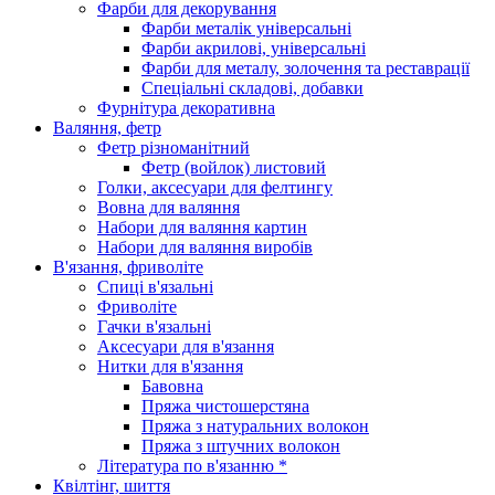
Фарби для декорування
Фарби металік універсальні
Фарби акрилові, універсальні
Фарби для металу, золочення та реставрації
Спеціальні складові, добавки
Фурнітура декоративна
Валяння, фетр
Фетр різноманітний
Фетр (войлок) листовий
Голки, аксесуари для фелтингу
Вовна для валяння
Набори для валяння картин
Набори для валяння виробів
В'язання, фриволіте
Спиці в'язальні
Фриволіте
Гачки в'язальні
Аксесуари для в'язання
Нитки для в'язання
Бавовна
Пряжа чистошерстяна
Пряжа з натуральних волокон
Пряжа з штучних волокон
Література по в'язанню *
Квілтінг, шиття