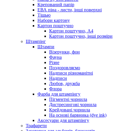
Крепований папір
ЕВА піна - листи, інші поверхні
Тішью
Набори картону
Картон поштучно
Картон поштучно, А4
Картон поштучно, інші розміри
Штампінг
Штампи
Візерунки, фон
Фауна
Різне
Поздоровляємо
Надписи різноманітні
Надписи
Любов, дружба
Флора
Фарба для штампінгу
Пігментні чорнила
Дистресингові чорнила
Крейдовані чорнила
На основі барвника (dye ink)
Аксесуари для штампінгу
Трафарети
Заготовки для альбомів, блокнотів