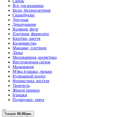
Скрізь
Все для вишивки
Бісер, бісероплетіння
Скрапбукінг
Декупаж
Декорування
Валяння, фетр
Плетіння, фриволіте
Квілтінг, шиття
Килимарство
Макраме, плетіння
Ліпка
Миловаріння, косметика
Виготовлення свічок
Малювання
М'яка іграшка, ляльки
Кулінарний розділ
Флористика, весілля
Творчість
Жіночі примхи
Іграшки
Подарунки, свята
Товарів
0
0.00грн.