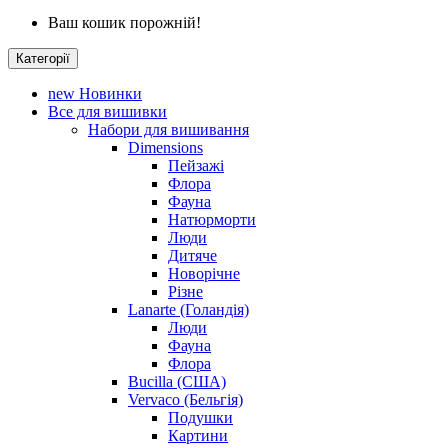
Ваш кошик порожній!
Категорії
new
Новинки
Все для вишивки
Набори для вишивання
Dimensions
Пейзажі
Флора
Фауна
Натюрморти
Люди
Дитяче
Новорічне
Різне
Lanarte (Голандія)
Люди
Фауна
Флора
Bucilla (США)
Vervaco (Бельгія)
Подушки
Картини