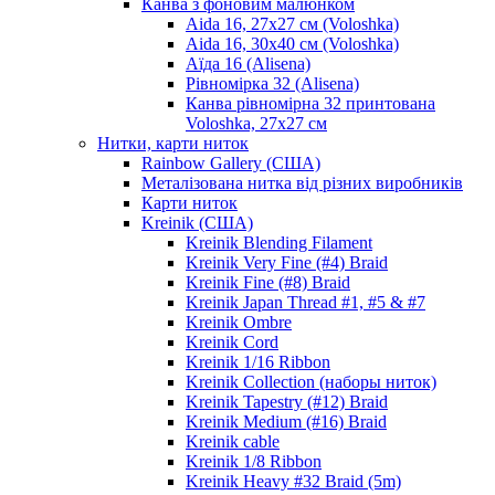
Канва з фоновим малюнком
Aida 16, 27х27 см (Voloshka)
Aida 16, 30х40 см (Voloshka)
Аїда 16 (Alisena)
Рівномірка 32 (Alisena)
Канва рівномірна 32 принтована
Voloshka, 27х27 см
Нитки, карти ниток
Rainbow Gallery (США)
Металізована нитка від різних виробників
Карти ниток
Kreinik (США)
Kreinik Blending Filament
Kreinik Very Fine (#4) Braid
Kreinik Fine (#8) Braid
Kreinik Japan Thread #1, #5 & #7
Kreinik Ombre
Kreinik Cord
Kreinik 1/16 Ribbon
Kreinik Collection (наборы ниток)
Kreinik Tapestry (#12) Braid
Kreinik Medium (#16) Braid
Kreinik cable
Kreinik 1/8 Ribbon
Kreinik Heavy #32 Braid (5m)