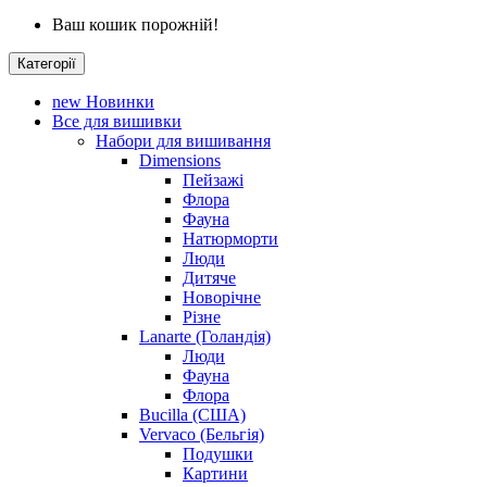
Ваш кошик порожній!
Категорії
new
Новинки
Все для вишивки
Набори для вишивання
Dimensions
Пейзажі
Флора
Фауна
Натюрморти
Люди
Дитяче
Новорічне
Різне
Lanarte (Голандія)
Люди
Фауна
Флора
Bucilla (США)
Vervaco (Бельгія)
Подушки
Картини