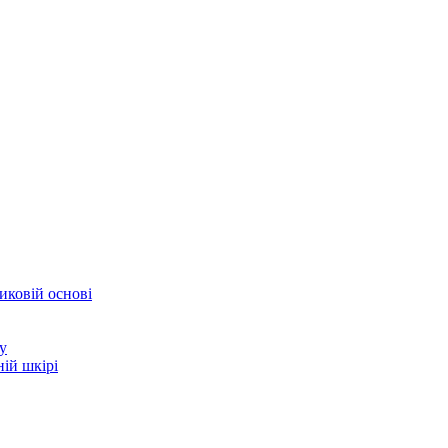
иковій основі
у
ій шкірі