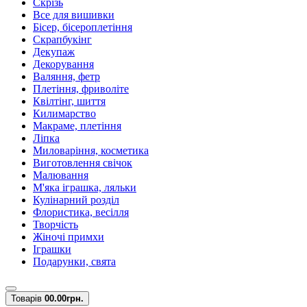
Скрізь
Все для вишивки
Бісер, бісероплетіння
Скрапбукінг
Декупаж
Декорування
Валяння, фетр
Плетіння, фриволіте
Квілтінг, шиття
Килимарство
Макраме, плетіння
Ліпка
Миловаріння, косметика
Виготовлення свічок
Малювання
М'яка іграшка, ляльки
Кулінарний розділ
Флористика, весілля
Творчість
Жіночі примхи
Іграшки
Подарунки, свята
Товарів
0
0.00грн.