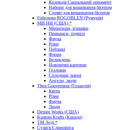
Колекція Сакральний орнамент
Набори для вишивання бісером
Схеми для вишивання бісером
Гобелени ROGOBLEN (Румунія)
Mill Hill (США) *
Мініатюри, іграшки
Прикраси, підвіси
Фауна
Різне
Пейзажі
Флора
Великдень
Новорічні картини
Гелловін
Солодощі, напої
Ангели, люди
Thea Gouverneur (Голандія)
Квіти
Різне
Фауна
Люди
Design Works (США)
Kustom Krafts (Канада)
ТМ Леді *
Сузір'я Єдинорога