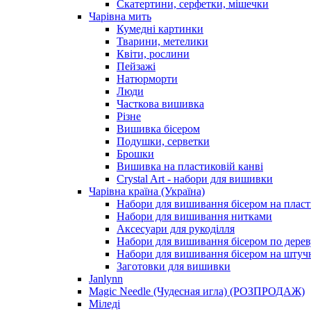
Скатертини, серфетки, мішечки
Чарiвна мить
Кумедні картинки
Тварини, метелики
Квіти, рослини
Пейзажі
Натюрморти
Люди
Часткова вишивка
Різне
Вишивка бісером
Подушки, серветки
Брошки
Вишивка на пластиковій канві
Crystal Art - набори для вишивки
Чарівна країна (Україна)
Набори для вишивання бісером на пласт
Набори для вишивання нитками
Аксесуари для рукоділля
Набори для вишивання бісером по дерев
Набори для вишивання бісером на штучн
Заготовки для вишивки
Janlynn
Magic Needle (Чудесная игла) (РОЗПРОДАЖ)
Міледі