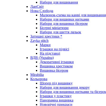
Набори для вишивання
ЛанСвіт
Нова Слобода
Малюнок-схема на канві для вишивання
Набори для вишивки нитками
Набори для вишивки бісером
Бісерні мініатюри
Набори для шиття ляльок
Затишні хрестики *
Zayka stitch
Марки
Іграшки на підвісі
На підставці
ВДВ (Україна)
Декоративні іграшки
Вишивка хрестиком
Вишивка бісером
Mirabilia
Кольорова
Шопер під вишивку
Набори для вишивання декору
Набори для вишивки нитками та бісеро
Іграшки у пластику
Панорамна вишивка
Новорічні прикраси