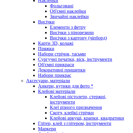
Наклейки
Фольговані
Об'ємні наклейки
Звичайні наклейки
Висічки
Елементи з фетру
Висічки з пінорезини
Висічки з картону (чіпборд)
Карти 3D, колажі
Пряжки
Набори стрічок, тасьми
Сургучні печатки, віск, інструменти
Об'ємні прикраси
Декоративні прищепки
Набори прикрас
Аксесуари, матеріали
Анкери, кутики для фото *
Клейові матеріали
Клейові пістолети, стержні,
інструменти
Клеї різного призначення
Скотч, клейкі стрічки
Клейові аркуші, крапки, квадратики
Глітер, клей з глітером, інструменти
Маркери