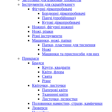
Інструменти для скрапбукингу
Фігурні діркопробивачі
Бордюрні діркопробивачі
Панчі (пробійники)
Кутові діркопробивачі
Ножиці, фігурні ножиці
Ножі, різаки
Різні інструменти
Машинки, ножі, папки
Папки, пластини для тиснення
Ножі
Машинки та приспособи для них
Прикраси
Брадси
Круги, квадрати
Квіти, флора
Свята
Різне
Квіточки, листочки
Паперові квіти
Тканинні квіти
Листочки, пелюстки
Половинки намистин, стрази, камінчики
Люверси