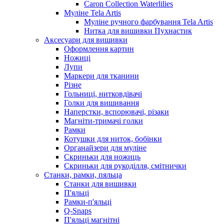
Caron Collection Waterlilies
Муліне Tela Artis
Муліне ручного фарбування Tela Artis
Нитка для вишивки Пухнастик
Аксесуари для вишивки
Оформлення картин
Ножиці
Лупи
Маркери для тканини
Різне
Гольниці, нитковдівачі
Голки для вишивання
Наперстки, вспорювачі, різаки
Магніти-тримачі голки
Рамки
Котушки для ниток, бобінки
Органайзери для муліне
Скриньки для ножиць
Скриньки для рукоділля, смітнички
Станки, рамки, пяльца
Станки для вишивки
П'яльці
Рамки-п'яльці
Q-Snaps
П'яльці магнітні