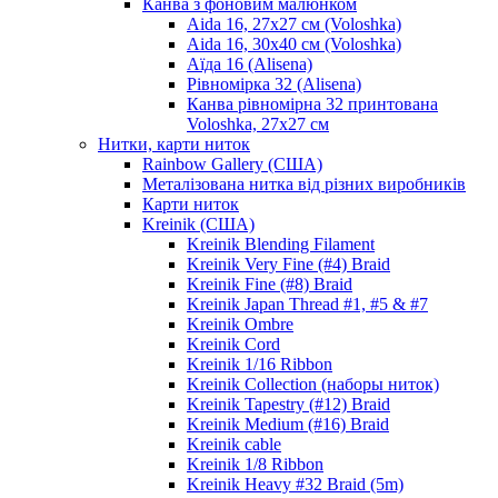
Канва з фоновим малюнком
Aida 16, 27х27 см (Voloshka)
Aida 16, 30х40 см (Voloshka)
Аїда 16 (Alisena)
Рівномірка 32 (Alisena)
Канва рівномірна 32 принтована
Voloshka, 27х27 см
Нитки, карти ниток
Rainbow Gallery (США)
Металізована нитка від різних виробників
Карти ниток
Kreinik (США)
Kreinik Blending Filament
Kreinik Very Fine (#4) Braid
Kreinik Fine (#8) Braid
Kreinik Japan Thread #1, #5 & #7
Kreinik Ombre
Kreinik Cord
Kreinik 1/16 Ribbon
Kreinik Collection (наборы ниток)
Kreinik Tapestry (#12) Braid
Kreinik Medium (#16) Braid
Kreinik cable
Kreinik 1/8 Ribbon
Kreinik Heavy #32 Braid (5m)