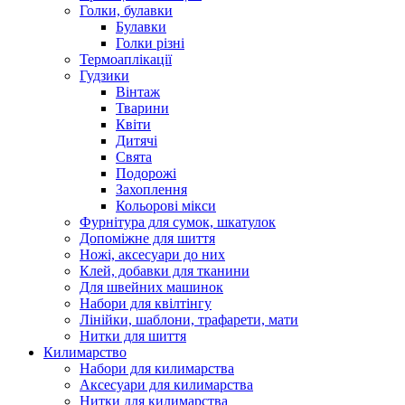
Голки, булавки
Булавки
Голки різні
Термоаплікації
Гудзики
Вінтаж
Тварини
Квіти
Дитячі
Свята
Подорожі
Захоплення
Кольорові мікси
Фурнітура для сумок, шкатулок
Допоміжне для шиття
Ножі, аксесуари до них
Клей, добавки для тканини
Для швейних машинок
Набори для квілтінгу
Лінійки, шаблони, трафарети, мати
Нитки для шиття
Килимарство
Набори для килимарства
Аксесуари для килимарства
Нитки для килимарства