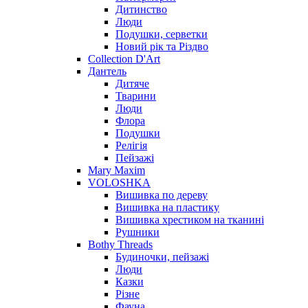
Дитинство
Люди
Подушки, серветки
Новий рік та Різдво
Collection D'Art
Дантель
Дитяче
Тварини
Люди
Флора
Подушки
Релігія
Пейзажі
Mary Maxim
VOLOSHKA
Вишивка по дереву
Вишивка на пластику
Вишивка хрестиком на тканині
Рушники
Bothy Threads
Будиночки, пейзажі
Люди
Казки
Різне
Фауна