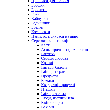
Прикраси для волосся
Брошки
Браслети
Різне
Каблучки
Годинники
Брелки
Комплекти
Намисто, прикраси на шию
Сережки, кліпси, кафи
Кафи
Асиметричні, з двох частин
Бантики
Сердця, любовь
Краплі
Імітація бірюзи
Імітація перлин
Предмети
Комахи
Квадратні, трикутні
Пташки
Імітація золота
Люди, частини тіла
Квіточки різні
Вечірні