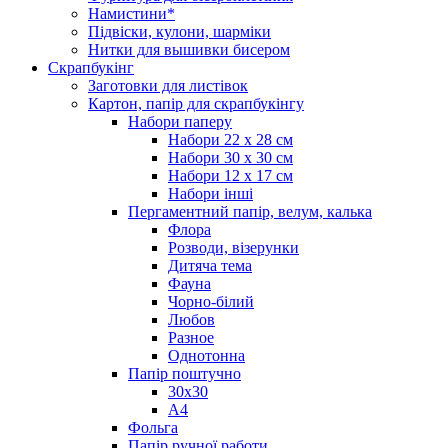
Намистини*
Підвіски, кулони, шарміки
Нитки для вышивки бисером
Скрапбукінг
Заготовки для листівок
Картон, папір для скрапбукінгу
Набори паперу
Набори 22 х 28 см
Набори 30 х 30 см
Набори 12 х 17 см
Набори інші
Пергаментний папір, велум, калька
Флора
Розводи, візерунки
Дитяча тема
Фауна
Чорно-білий
Любов
Разное
Однотонна
Папір поштучно
30х30
А4
Фольга
Папір ручної работи