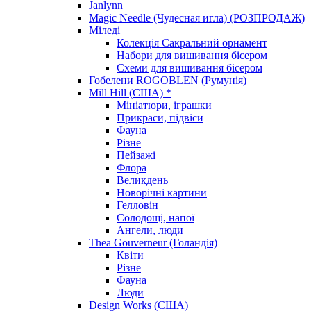
Janlynn
Magic Needle (Чудесная игла) (РОЗПРОДАЖ)
Міледі
Колекція Сакральний орнамент
Набори для вишивання бісером
Схеми для вишивання бісером
Гобелени ROGOBLEN (Румунія)
Mill Hill (США) *
Мініатюри, іграшки
Прикраси, підвіси
Фауна
Різне
Пейзажі
Флора
Великдень
Новорічні картини
Гелловін
Солодощі, напої
Ангели, люди
Thea Gouverneur (Голандія)
Квіти
Різне
Фауна
Люди
Design Works (США)