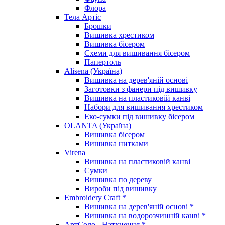
Флора
Тела Артіс
Брошки
Вишивка хрестиком
Вишивка бісером
Схеми для вишивання бісером
Папертоль
Alisena (Україна)
Вишивка на дерев'яній основі
Заготовки з фанери під вишивку
Вишивка на пластиковій канві
Набори для вишивання хрестиком
Еко-сумки під вишивку бісером
OLANTA (Україна)
Вишивка бісером
Вишивка нитками
Virena
Вишивка на пластиковій канві
Сумки
Вишивка по дереву
Вироби під вишивку
Embroidery Craft *
Вишивка на дерев'яній основі *
Вишивка на водорозчинній канві *
АртСоло - Натхнення *