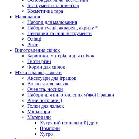
Інструменти та інвентар
Косметична тара
Малювання
Набори для малювання
Набори гуаші, акварелі, акрилу *
Пензлики та інші інструменти
Олівці
Різне
Виготовлення свічок
Барвники, матеріали для свічок
Гноти різні
Форми для свічок
М'яка іграшка, ляльки
Аксесуари для іграшок
Волосся для ляльок
Оченята, носики
Набори для виготовлення м'якої іграшки
Різне потрібне :)
Голки для ляльок
Мініатюри
Материали
Хутряний (синельний) дріт
Помпони
Хутро