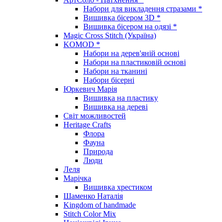
Набори для викладення стразами *
Вишивка бісером 3D *
Вишивка бісером на одязі *
Magic Cross Stitch (Україна)
KOMOD *
Набори на дерев'яній основі
Набори на пластиковій основі
Набори на тканині
Набори бісерні
Юркевич Марія
Вишивка на пластику
Вишивка на дереві
Світ можливостей
Heritage Crafts
Флора
Фауна
Природа
Люди
Леля
Марічка
Вишивка хрестиком
Шаменко Наталія
Kingdom of handmade
Stitch Color Mix