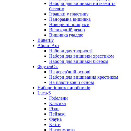
Набори для вишивки нитками та
бісером
Іграшки у пластику
Панорамна вишивка
Новорічні прикраси
Великодній декор
Вишивка гладдю
Butterfly
Абрис-Арт
Набори для творчості
Набори для вишивки хрестиком
Набори для вишивки бісером
ФрузелОк
На дерев'яній основі
Набори для вишивання хрестиком
На пластиковій основі
Набори інших виробників
Luca-S
Гобелени
Класика
Різне
Пейзажі
Фауна
Квіти
Натюрморти