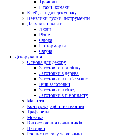
Троянди
Птахи, комахи
Клей, лак для декупажу
Пензлики-губки, інструменти
Декупажні карти
Люди
Різне
Флора
Натюрморти
Фауна
Декорування
Основа для декору
Заготовки під ліпку
Заготовки з дерева
Заготовки з пап'є маше
Інші заготовки
Заготовки з гіпсу
Заготовки з пінопласту
Магніти
Контури, фарби по тканині
Трафарети
Мозаїка
Виготовлення годинників
Натирки
Роспис по склу та керамиці