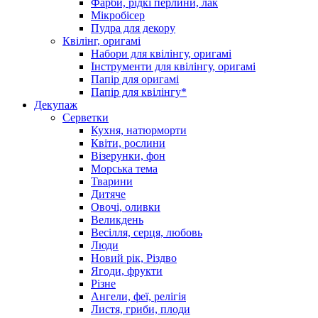
Фарби, рідкі перлини, лак
Мікробісер
Пудра для декору
Квілінг, оригамі
Набори для квілінгу, оригамі
Інструменти для квілінгу, оригамі
Папір для оригамі
Папір для квілінгу*
Декупаж
Серветки
Кухня, натюрморти
Квіти, рослини
Візерунки, фон
Морська тема
Тварини
Дитяче
Овочі, оливки
Великдень
Весілля, серця, любовь
Люди
Новий рік, Різдво
Ягоди, фрукти
Різне
Ангели, феї, релігія
Листя, гриби, плоди