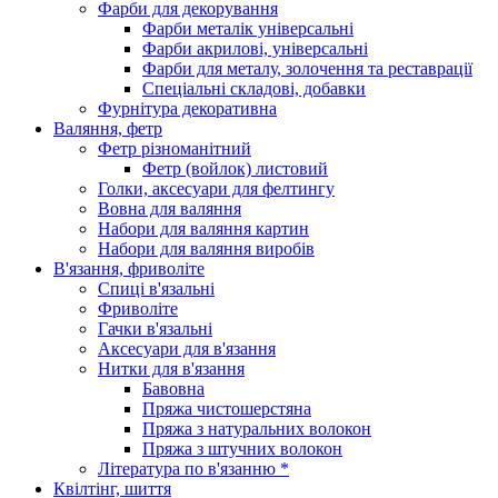
Фарби для декорування
Фарби металік універсальні
Фарби акрилові, універсальні
Фарби для металу, золочення та реставрації
Спеціальні складові, добавки
Фурнітура декоративна
Валяння, фетр
Фетр різноманітний
Фетр (войлок) листовий
Голки, аксесуари для фелтингу
Вовна для валяння
Набори для валяння картин
Набори для валяння виробів
В'язання, фриволіте
Спиці в'язальні
Фриволіте
Гачки в'язальні
Аксесуари для в'язання
Нитки для в'язання
Бавовна
Пряжа чистошерстяна
Пряжа з натуральних волокон
Пряжа з штучних волокон
Література по в'язанню *
Квілтінг, шиття