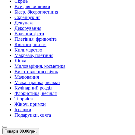
Скрізь
Все для вишивки
Бісер, бісероплетіння
Скрапбукінг
Декупаж
Декорування
Валяння, фетр
Плетіння, фриволіте
Квілтінг, шиття
Килимарство
Макраме, плетіння
Ліпка
Миловаріння, косметика
Виготовлення свічок
Малювання
М'яка іграшка, ляльки
Кулінарний розділ
Флористика, весілля
Творчість
Жіночі примхи
Іграшки
Подарунки, свята
Товарів
0
0.00грн.