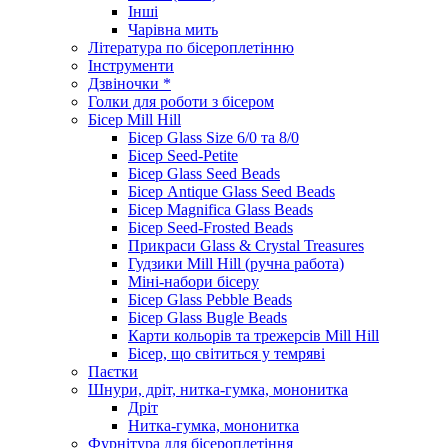
Інші
Чарівна мить
Література по бісероплетінню
Інструменти
Дзвіночки *
Голки для роботи з бісером
Бісер Mill Hill
Бісер Glass Size 6/0 та 8/0
Бісер Seed-Petite
Бісер Glass Seed Beads
Бісер Antique Glass Seed Beads
Бісер Magnifica Glass Beads
Бісер Seed-Frosted Beads
Прикраси Glass & Crystal Treasures
Гудзики Mill Hill (ручна работа)
Міні-набори бісеру
Бісер Glass Pebble Beads
Бісер Glass Bugle Beads
Карти кольорів та трежерсів Mill Hill
Бісер, що світиться у темряві
Паєтки
Шнури, дріт, нитка-гумка, мононитка
Дріт
Нитка-гумка, мононитка
Фурнітура для бісероплетіння