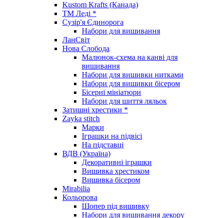
Kustom Krafts (Канада)
ТМ Леді *
Сузір'я Єдинорога
Набори для вишивання
ЛанСвіт
Нова Слобода
Малюнок-схема на канві для
вишивання
Набори для вишивки нитками
Набори для вишивки бісером
Бісерні мініатюри
Набори для шиття ляльок
Затишні хрестики *
Zayka stitch
Марки
Іграшки на підвісі
На підставці
ВДВ (Україна)
Декоративні іграшки
Вишивка хрестиком
Вишивка бісером
Mirabilia
Кольорова
Шопер під вишивку
Набори для вишивання декору