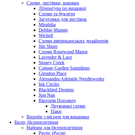
Схеми, листівки, книжки
Література по вишивці
Схеми та буклети
Заготовки для листівок
Mirabilia
Debbie Mumm
Wichelt
Схеми американських дизайнерів
Jim Shore
Cхеми Rosewood Manor
Lavender & Lace
Stoney Creek
Cottage Garden Samplings
Glendon Place
Alessandra Adelaide Needleworks
Ink Circles
Blackbird Designs
Just Nan
Вікторія Попович
Друковані схеми
Паки
Вироби з місцем для вишивки
Бісер, бісероплетіння
Набори для бісероплетіння
Ріоліс (Росія)