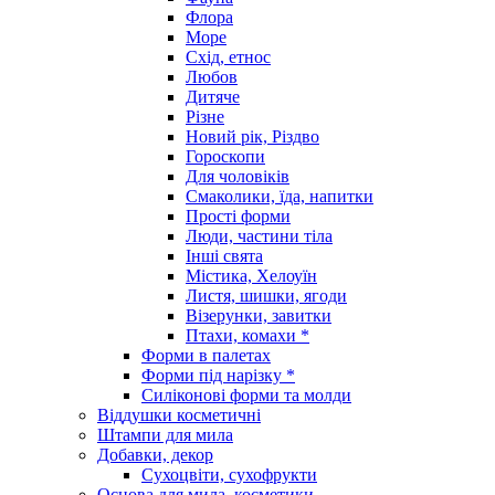
Флора
Море
Схід, етнос
Любов
Дитяче
Різне
Новий рік, Різдво
Гороскопи
Для чоловіків
Смаколики, їда, напитки
Прості форми
Люди, частини тіла
Інші свята
Містика, Хелоуїн
Листя, шишки, ягоди
Візерунки, завитки
Птахи, комахи *
Форми в палетах
Форми під нарізку *
Силіконові форми та молди
Віддушки косметичні
Штампи для мила
Добавки, декор
Сухоцвіти, сухофрукти
Основа для мила, косметики