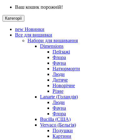
Ваш кошик порожній!
Категорії
new
Новинки
Все для вишивки
Набори для вишивання
Dimensions
Пейзажі
Флора
Фауна
Натюрморти
Люди
Дитяче
Новорічне
Різне
Lanarte (Голандія)
Люди
Фауна
Флора
Bucilla (США)
Vervaco (Бельгія)
Подушки
Картини