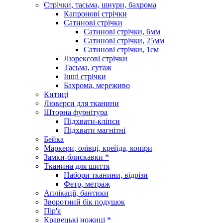
Стрічки, тасьма, шнури, бахрома
Капронові стрічки
Сатинові стрічки
Сатинові стрічки, 6мм
Сатинові стрічки, 25мм
Сатинові стрічки, 1см
Люрексові стрічки
Тасьма, сутаж
Інші стрічки
Бахрома, мереживо
Китиці
Люверси для тканини
Шторна фурнітура
Підхвати-кліпси
Підхвати магнітні
Бейка
Маркери, олівці, крейда, копіри
Замки-блискавки *
Тканина для шиття
Набори тканини, відрізи
Фетр, метраж
Аплікації, бантики
Зворотний бік подушок
Пір'я
Кравецькі ножиці *