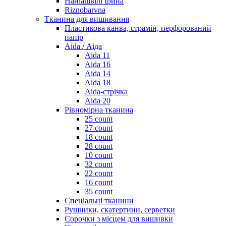
Наніашвілі Ірина
Riznobarvna
Тканина для вишивання
Пластикова канва, страмін, перфорований
папір
Aida / Аіда
Aida 11
Aida 16
Aida 14
Aida 18
Aida-стрічка
Aida 20
Рівномірна тканина
25 count
27 count
18 count
28 count
10 count
32 count
22 count
16 count
35 count
Спеціальні тканини
Рушники, скатертини, серветки
Сорочки з місцем для вишивки