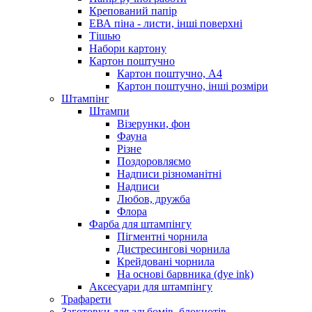
Крепований папір
ЕВА піна - листи, інші поверхні
Тішью
Набори картону
Картон поштучно
Картон поштучно, А4
Картон поштучно, інші розміри
Штампінг
Штампи
Візерунки, фон
Фауна
Різне
Поздоровляємо
Надписи різноманітні
Надписи
Любов, дружба
Флора
Фарба для штампінгу
Пігментні чорнила
Дистресингові чорнила
Крейдовані чорнила
На основі барвника (dye ink)
Аксесуари для штампінгу
Трафарети
Заготовки для альбомів, блокнотів