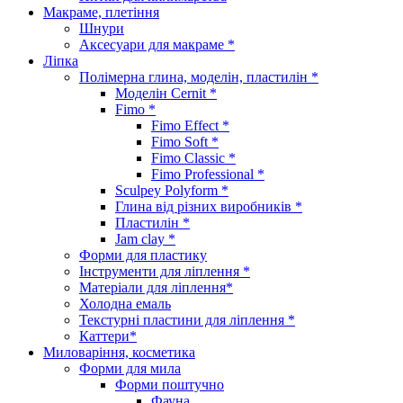
Макраме, плетіння
Шнури
Аксесуари для макраме *
Ліпка
Полімерна глина, моделін, пластилін *
Моделін Cernit *
Fimo *
Fimo Effect *
Fimo Soft *
Fimo Classic *
Fimo Professional *
Sculpey Polyform *
Глина від різних виробників *
Пластилін *
Jam clay *
Форми для пластику
Інструменти для ліплення *
Матеріали для ліплення*
Холодна емаль
Текстурні пластини для ліплення *
Каттери*
Миловаріння, косметика
Форми для мила
Форми поштучно
Фауна