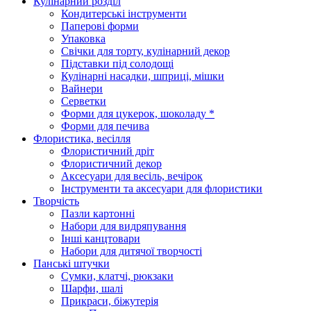
Кулінарний розділ
Кондитерські інструменти
Паперові форми
Упаковка
Свічки для торту, кулінарний декор
Підставки під солодощі
Кулінарні насадки, шприці, мішки
Вайнери
Серветки
Форми для цукерок, шоколаду *
Форми для печива
Флористика, весілля
Флористичний дріт
Флористичний декор
Аксесуари для весіль, вечірок
Інструменти та аксесуари для флористики
Творчість
Пазли картонні
Набори для видряпування
Інші канцтовари
Набори для дитячої творчості
Панські штучки
Сумки, клатчі, рюкзаки
Шарфи, шалі
Прикраси, біжутерія