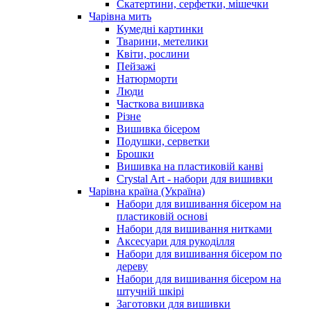
Скатертини, серфетки, мішечки
Чарiвна мить
Кумедні картинки
Тварини, метелики
Квіти, рослини
Пейзажі
Натюрморти
Люди
Часткова вишивка
Різне
Вишивка бісером
Подушки, серветки
Брошки
Вишивка на пластиковій канві
Crystal Art - набори для вишивки
Чарівна країна (Україна)
Набори для вишивання бісером на
пластиковій основі
Набори для вишивання нитками
Аксесуари для рукоділля
Набори для вишивання бісером по
дереву
Набори для вишивання бісером на
штучній шкірі
Заготовки для вишивки