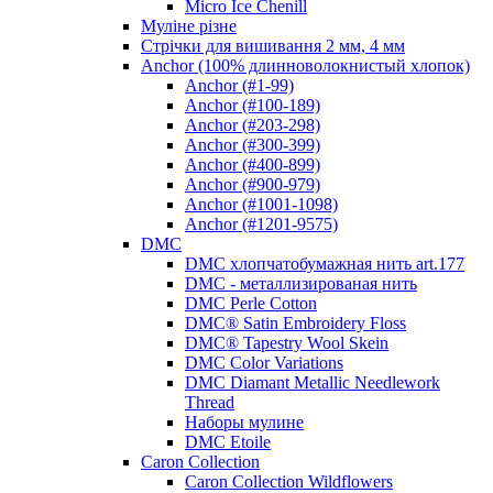
Micro Ice Chenill
Муліне різне
Стрічки для вишивання 2 мм, 4 мм
Anchor (100% длинноволокнистый хлопок)
Anchor (#1-99)
Anchor (#100-189)
Anchor (#203-298)
Anchor (#300-399)
Anchor (#400-899)
Anchor (#900-979)
Anchor (#1001-1098)
Anchor (#1201-9575)
DMC
DMC хлопчатобумажная нить art.177
DMC - металлизированая нить
DMC Perle Cotton
DMC® Satin Embroidery Floss
DMC® Tapestry Wool Skein
DMC Color Variations
DMC Diamant Metallic Needlework
Thread
Наборы мулине
DMC Etoile
Caron Collection
Caron Collection Wildflowers