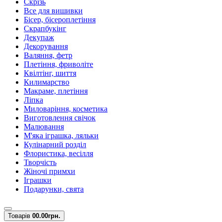
Скрізь
Все для вишивки
Бісер, бісероплетіння
Скрапбукінг
Декупаж
Декорування
Валяння, фетр
Плетіння, фриволіте
Квілтінг, шиття
Килимарство
Макраме, плетіння
Ліпка
Миловаріння, косметика
Виготовлення свічок
Малювання
М'яка іграшка, ляльки
Кулінарний розділ
Флористика, весілля
Творчість
Жіночі примхи
Іграшки
Подарунки, свята
Товарів
0
0.00грн.