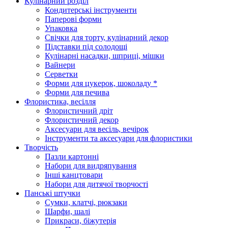
Кулінарний розділ
Кондитерські інструменти
Паперові форми
Упаковка
Свічки для торту, кулінарний декор
Підставки під солодощі
Кулінарні насадки, шприці, мішки
Вайнери
Серветки
Форми для цукерок, шоколаду *
Форми для печива
Флористика, весілля
Флористичний дріт
Флористичний декор
Аксесуари для весіль, вечірок
Інструменти та аксесуари для флористики
Творчість
Пазли картонні
Набори для видряпування
Інші канцтовари
Набори для дитячої творчості
Панські штучки
Сумки, клатчі, рюкзаки
Шарфи, шалі
Прикраси, біжутерія