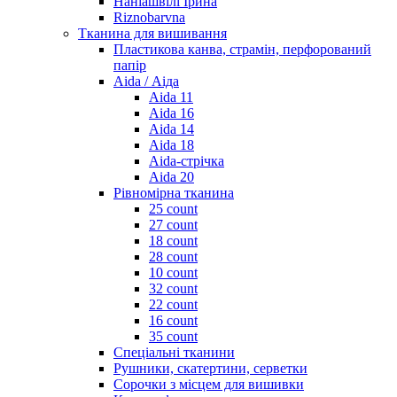
Наніашвілі Ірина
Riznobarvna
Тканина для вишивання
Пластикова канва, страмін, перфорований
папір
Aida / Аіда
Aida 11
Aida 16
Aida 14
Aida 18
Aida-стрічка
Aida 20
Рівномірна тканина
25 count
27 count
18 count
28 count
10 count
32 count
22 count
16 count
35 count
Спеціальні тканини
Рушники, скатертини, серветки
Сорочки з місцем для вишивки