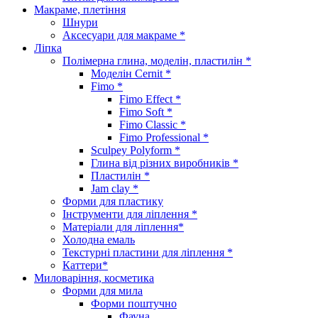
Макраме, плетіння
Шнури
Аксесуари для макраме *
Ліпка
Полімерна глина, моделін, пластилін *
Моделін Cernit *
Fimo *
Fimo Effect *
Fimo Soft *
Fimo Classic *
Fimo Professional *
Sculpey Polyform *
Глина від різних виробників *
Пластилін *
Jam clay *
Форми для пластику
Інструменти для ліплення *
Матеріали для ліплення*
Холодна емаль
Текстурні пластини для ліплення *
Каттери*
Миловаріння, косметика
Форми для мила
Форми поштучно
Фауна