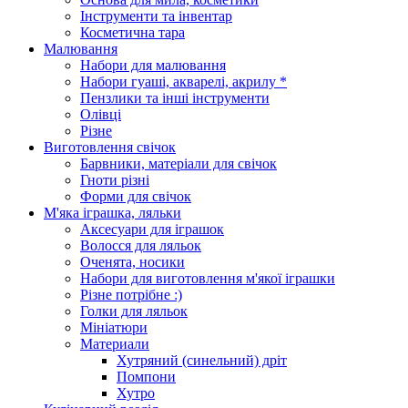
Інструменти та інвентар
Косметична тара
Малювання
Набори для малювання
Набори гуаші, акварелі, акрилу *
Пензлики та інші інструменти
Олівці
Різне
Виготовлення свічок
Барвники, матеріали для свічок
Гноти різні
Форми для свічок
М'яка іграшка, ляльки
Аксесуари для іграшок
Волосся для ляльок
Оченята, носики
Набори для виготовлення м'якої іграшки
Різне потрібне :)
Голки для ляльок
Мініатюри
Материали
Хутряний (синельний) дріт
Помпони
Хутро