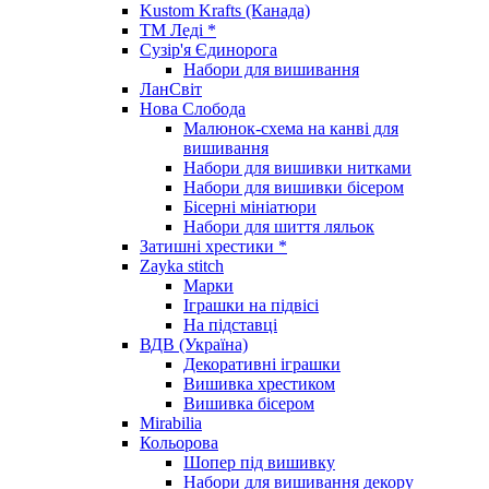
Kustom Krafts (Канада)
ТМ Леді *
Сузір'я Єдинорога
Набори для вишивання
ЛанСвіт
Нова Слобода
Малюнок-схема на канві для
вишивання
Набори для вишивки нитками
Набори для вишивки бісером
Бісерні мініатюри
Набори для шиття ляльок
Затишні хрестики *
Zayka stitch
Марки
Іграшки на підвісі
На підставці
ВДВ (Україна)
Декоративні іграшки
Вишивка хрестиком
Вишивка бісером
Mirabilia
Кольорова
Шопер під вишивку
Набори для вишивання декору