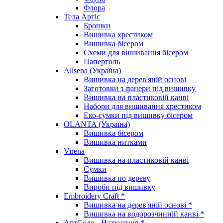
Флора
Тела Артіс
Брошки
Вишивка хрестиком
Вишивка бісером
Схеми для вишивання бісером
Папертоль
Alisena (Україна)
Вишивка на дерев'яній основі
Заготовки з фанери під вишивку
Вишивка на пластиковій канві
Набори для вишивання хрестиком
Еко-сумки під вишивку бісером
OLANTA (Україна)
Вишивка бісером
Вишивка нитками
Virena
Вишивка на пластиковій канві
Сумки
Вишивка по дереву
Вироби під вишивку
Embroidery Craft *
Вишивка на дерев'яній основі *
Вишивка на водорозчинній канві *
АртСоло - Натхнення *