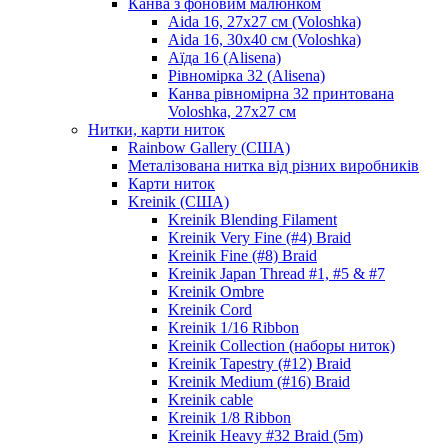
Канва з фоновим малюнком
Aida 16, 27х27 см (Voloshka)
Aida 16, 30х40 см (Voloshka)
Аїда 16 (Alisena)
Рівномірка 32 (Alisena)
Канва рівномірна 32 принтована
Voloshka, 27х27 см
Нитки, карти ниток
Rainbow Gallery (США)
Металізована нитка від різних виробників
Карти ниток
Kreinik (США)
Kreinik Blending Filament
Kreinik Very Fine (#4) Braid
Kreinik Fine (#8) Braid
Kreinik Japan Thread #1, #5 & #7
Kreinik Ombre
Kreinik Cord
Kreinik 1/16 Ribbon
Kreinik Collection (наборы ниток)
Kreinik Tapestry (#12) Braid
Kreinik Medium (#16) Braid
Kreinik cable
Kreinik 1/8 Ribbon
Kreinik Heavy #32 Braid (5m)