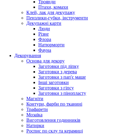
Троянди
Птахи, комахи
Клей, лак для декупажу
Пензлики-губки, інструменти
Декупажні карти
Люди
Різне
Флора
Натюрморти
Фауна
Декорування
Основа для декору
Заготовки під ліпку
Заготовки з дерева
Заготовки з пап'є маше
Інші заготовки
Заготовки з гіпсу
Заготовки з пінопласту
Магніти
Контури, фарби по тканині
Трафарети
Мозаїка
Виготовлення годинників
Натирки
Роспис по склу та керамиці