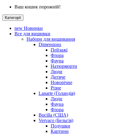
Ваш кошик порожній!
Категорії
new
Новинки
Все для вишивки
Набори для вишивання
Dimensions
Пейзажі
Флора
Фауна
Натюрморти
Люди
Дитяче
Новорічне
Різне
Lanarte (Голандія)
Люди
Фауна
Флора
Bucilla (США)
Vervaco (Бельгія)
Подушки
Картини