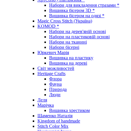
Набори для викладення стразами *
Вишивка бісером 3D *
Вишивка бісером на одязі *
Magic Cross Stitch (Україна)
KOMOD *
Набори на дерев'яній основі
Набори на пластиковій основі
Набори на тканині
Набори бісерні
Юркевич Марія
Вишивка на пластику
Вишивка на дереві
Світ можливостей
Heritage Crafts
Флора
Фауна
Природа
Люди
Леля
Марічка
Вишивка хрестиком
Шаменко Наталія
Kingdom of handmade
Stitch Color Mix