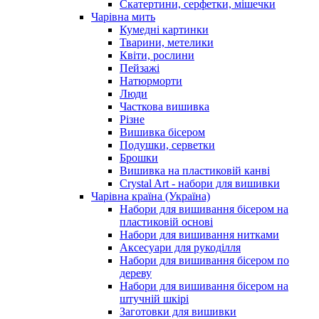
Скатертини, серфетки, мішечки
Чарiвна мить
Кумедні картинки
Тварини, метелики
Квіти, рослини
Пейзажі
Натюрморти
Люди
Часткова вишивка
Різне
Вишивка бісером
Подушки, серветки
Брошки
Вишивка на пластиковій канві
Crystal Art - набори для вишивки
Чарівна країна (Україна)
Набори для вишивання бісером на
пластиковій основі
Набори для вишивання нитками
Аксесуари для рукоділля
Набори для вишивання бісером по
дереву
Набори для вишивання бісером на
штучній шкірі
Заготовки для вишивки