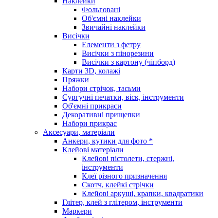
Наклейки
Фольговані
Об'ємні наклейки
Звичайні наклейки
Висічки
Елементи з фетру
Висічки з пінорезини
Висічки з картону (чіпборд)
Карти 3D, колажі
Пряжки
Набори стрічок, тасьми
Сургучні печатки, віск, інструменти
Об'ємні прикраси
Декоративні прищепки
Набори прикрас
Аксесуари, матеріали
Анкери, кутики для фото *
Клейові матеріали
Клейові пістолети, стержні,
інструменти
Клеї різного призначення
Скотч, клейкі стрічки
Клейові аркуші, крапки, квадратики
Глітер, клей з глітером, інструменти
Маркери