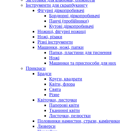
Інструменти для скрапбукингу
Фігурні діркопробивачі
Бордюрні діркопробивачі
Панчі (пробійники)
Кутові діркопробивачі
Ножиці, фігурні ножиці
Ножі, різаки
Різні інструменти
Машинки, ножі, папки
Папки, пластини для тиснення
Ножі
Машинки та приспособи для них
Прикраси
Брадси
Круги, квадрати
Квіти, флора
Свята
Різне
Квіточки, листочки
Паперові квіти
Тканинні квіти
Листочки, пелюстки
Половинки намистин, стрази, камінчики
Люверси