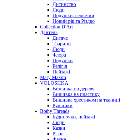
Дитинство
Люди
Подушки, серветки
Новий рік та Різдво
Collection D'Art
Дантель
Дитяче
Тварини
Люди
Флора
Подушки
Релігія
Пейзажі
Mary Maxim
VOLOSHKA
Вишивка по дереву
Вишивка на пластику
Вишивка хрестиком на тканині
Рушники
Bothy Threads
Будиночки, пейзажі
Люди
Казки
Різне
Фауна