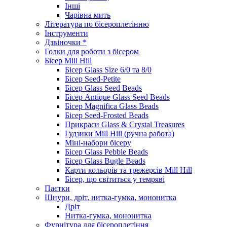
Інші
Чарівна мить
Література по бісероплетінню
Інструменти
Дзвіночки *
Голки для роботи з бісером
Бісер Mill Hill
Бісер Glass Size 6/0 та 8/0
Бісер Seed-Petite
Бісер Glass Seed Beads
Бісер Antique Glass Seed Beads
Бісер Magnifica Glass Beads
Бісер Seed-Frosted Beads
Прикраси Glass & Crystal Treasures
Гудзики Mill Hill (ручна работа)
Міні-набори бісеру
Бісер Glass Pebble Beads
Бісер Glass Bugle Beads
Карти кольорів та трежерсів Mill Hill
Бісер, що світиться у темряві
Паєтки
Шнури, дріт, нитка-гумка, мононитка
Дріт
Нитка-гумка, мононитка
Фурнітура для бісероплетіння