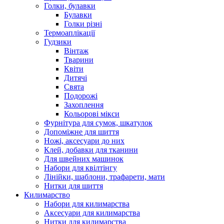
Голки, булавки
Булавки
Голки різні
Термоаплікації
Гудзики
Вінтаж
Тварини
Квіти
Дитячі
Свята
Подорожі
Захоплення
Кольорові мікси
Фурнітура для сумок, шкатулок
Допоміжне для шиття
Ножі, аксесуари до них
Клей, добавки для тканини
Для швейних машинок
Набори для квілтінгу
Лінійки, шаблони, трафарети, мати
Нитки для шиття
Килимарство
Набори для килимарства
Аксесуари для килимарства
Нитки для килимарства