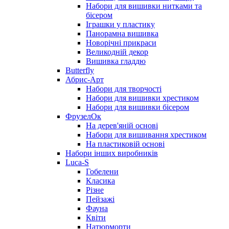
Набори для вишивки нитками та
бісером
Іграшки у пластику
Панорамна вишивка
Новорічні прикраси
Великодній декор
Вишивка гладдю
Butterfly
Абрис-Арт
Набори для творчості
Набори для вишивки хрестиком
Набори для вишивки бісером
ФрузелОк
На дерев'яній основі
Набори для вишивання хрестиком
На пластиковій основі
Набори інших виробників
Luca-S
Гобелени
Класика
Різне
Пейзажі
Фауна
Квіти
Натюрморти