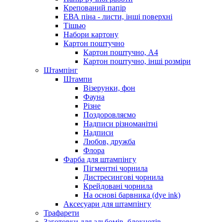
Крепований папір
ЕВА піна - листи, інші поверхні
Тішью
Набори картону
Картон поштучно
Картон поштучно, А4
Картон поштучно, інші розміри
Штампінг
Штампи
Візерунки, фон
Фауна
Різне
Поздоровляємо
Надписи різноманітні
Надписи
Любов, дружба
Флора
Фарба для штампінгу
Пігментні чорнила
Дистресингові чорнила
Крейдовані чорнила
На основі барвника (dye ink)
Аксесуари для штампінгу
Трафарети
Заготовки для альбомів, блокнотів