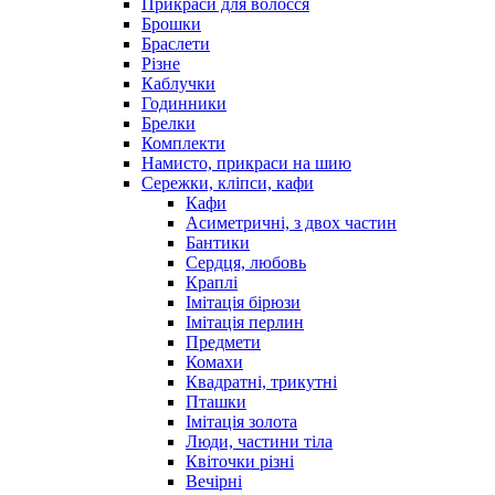
Прикраси для волосся
Брошки
Браслети
Різне
Каблучки
Годинники
Брелки
Комплекти
Намисто, прикраси на шию
Сережки, кліпси, кафи
Кафи
Асиметричні, з двох частин
Бантики
Сердця, любовь
Краплі
Імітація бірюзи
Імітація перлин
Предмети
Комахи
Квадратні, трикутні
Пташки
Імітація золота
Люди, частини тіла
Квіточки різні
Вечірні