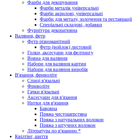
Фарби для декорування
Фарби металік універсальні
Фарби акрилові, універсальні
Фарби для металу, золочення та реставрації
Спеціальні складові, добавки
Фурнітура декоративна
Валяння, фетр
Фетр різноманітний
Фетр (войлок) листовий
Голки, аксесуари для фелтингу
Вовна для валяння
Набори для валяння картин
Набори для валяння виробів
В'язання, фриволіте
Спиці в'язальні
Фриволіте
Гачки в'язальні
Аксесуари для в'язання
Нитки для в'язання
Бавовна
Пряжа чистошерстяна
Пряжа з натуральних волокон
Пряжа з штучних волокон
Література по в'язанню *
Квілтінг, шиття