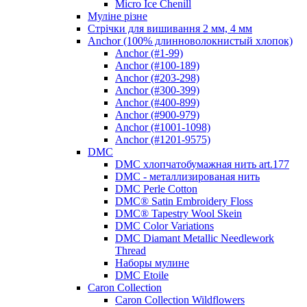
Micro Ice Chenill
Муліне різне
Стрічки для вишивання 2 мм, 4 мм
Anchor (100% длинноволокнистый хлопок)
Anchor (#1-99)
Anchor (#100-189)
Anchor (#203-298)
Anchor (#300-399)
Anchor (#400-899)
Anchor (#900-979)
Anchor (#1001-1098)
Anchor (#1201-9575)
DMC
DMC хлопчатобумажная нить art.177
DMC - металлизированая нить
DMC Perle Cotton
DMC® Satin Embroidery Floss
DMC® Tapestry Wool Skein
DMC Color Variations
DMC Diamant Metallic Needlework
Thread
Наборы мулине
DMC Etoile
Caron Collection
Caron Collection Wildflowers