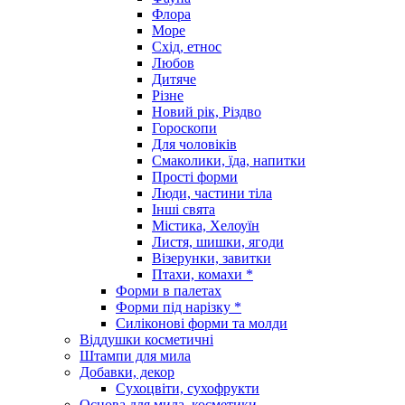
Флора
Море
Схід, етнос
Любов
Дитяче
Різне
Новий рік, Різдво
Гороскопи
Для чоловіків
Смаколики, їда, напитки
Прості форми
Люди, частини тіла
Інші свята
Містика, Хелоуїн
Листя, шишки, ягоди
Візерунки, завитки
Птахи, комахи *
Форми в палетах
Форми під нарізку *
Силіконові форми та молди
Віддушки косметичні
Штампи для мила
Добавки, декор
Сухоцвіти, сухофрукти
Основа для мила, косметики