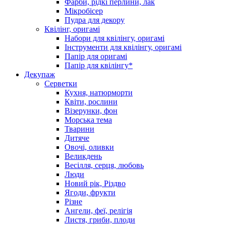
Фарби, рідкі перлини, лак
Мікробісер
Пудра для декору
Квілінг, оригамі
Набори для квілінгу, оригамі
Інструменти для квілінгу, оригамі
Папір для оригамі
Папір для квілінгу*
Декупаж
Серветки
Кухня, натюрморти
Квіти, рослини
Візерунки, фон
Морська тема
Тварини
Дитяче
Овочі, оливки
Великдень
Весілля, серця, любовь
Люди
Новий рік, Різдво
Ягоди, фрукти
Різне
Ангели, феї, релігія
Листя, гриби, плоди