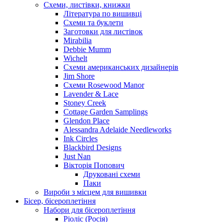
Схеми, листівки, книжки
Література по вишивці
Схеми та буклети
Заготовки для листівок
Mirabilia
Debbie Mumm
Wichelt
Схеми американських дизайнерів
Jim Shore
Cхеми Rosewood Manor
Lavender & Lace
Stoney Creek
Cottage Garden Samplings
Glendon Place
Alessandra Adelaide Needleworks
Ink Circles
Blackbird Designs
Just Nan
Вікторія Попович
Друковані схеми
Паки
Вироби з місцем для вишивки
Бісер, бісероплетіння
Набори для бісероплетіння
Ріоліс (Росія)