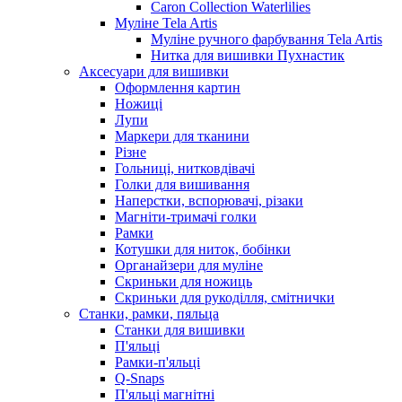
Caron Collection Waterlilies
Муліне Tela Artis
Муліне ручного фарбування Tela Artis
Нитка для вишивки Пухнастик
Аксесуари для вишивки
Оформлення картин
Ножиці
Лупи
Маркери для тканини
Різне
Гольниці, нитковдівачі
Голки для вишивання
Наперстки, вспорювачі, різаки
Магніти-тримачі голки
Рамки
Котушки для ниток, бобінки
Органайзери для муліне
Скриньки для ножиць
Скриньки для рукоділля, смітнички
Станки, рамки, пяльца
Станки для вишивки
П'яльці
Рамки-п'яльці
Q-Snaps
П'яльці магнітні