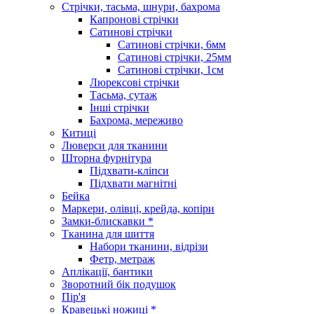
Стрічки, тасьма, шнури, бахрома
Капронові стрічки
Сатинові стрічки
Сатинові стрічки, 6мм
Сатинові стрічки, 25мм
Сатинові стрічки, 1см
Люрексові стрічки
Тасьма, сутаж
Інші стрічки
Бахрома, мереживо
Китиці
Люверси для тканини
Шторна фурнітура
Підхвати-кліпси
Підхвати магнітні
Бейка
Маркери, олівці, крейда, копіри
Замки-блискавки *
Тканина для шиття
Набори тканини, відрізи
Фетр, метраж
Аплікації, бантики
Зворотний бік подушок
Пір'я
Кравецькі ножиці *