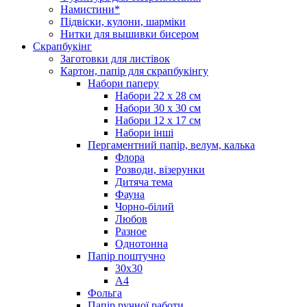
Намистини*
Підвіски, кулони, шарміки
Нитки для вышивки бисером
Скрапбукінг
Заготовки для листівок
Картон, папір для скрапбукінгу
Набори паперу
Набори 22 х 28 см
Набори 30 х 30 см
Набори 12 х 17 см
Набори інші
Пергаментний папір, велум, калька
Флора
Розводи, візерунки
Дитяча тема
Фауна
Чорно-білий
Любов
Разное
Однотонна
Папір поштучно
30х30
А4
Фольга
Папір ручної работи