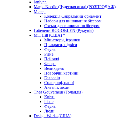
Janlynn
Magic Needle (Чудесная игла) (РОЗПРОДАЖ)
Міледі
Колекція Сакральний орнамент
Набори для вишивання бісером
Схеми для вишивання бісером
Гобелени ROGOBLEN (Румунія)
Mill Hill (США) *
Мініатюри, іграшки
Прикраси, підвіси
Фауна
Різне
Пейзажі
Флора
Великдень
Новорічні картини
Гелловін
Солодощі, напої
Ангели, люди
Thea Gouverneur (Голандія)
Квіти
Різне
Фауна
Люди
Design Works (США)