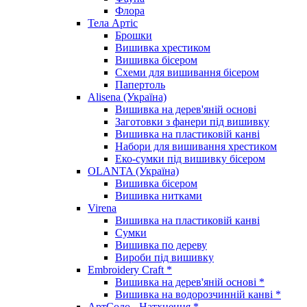
Флора
Тела Артіс
Брошки
Вишивка хрестиком
Вишивка бісером
Схеми для вишивання бісером
Папертоль
Alisena (Україна)
Вишивка на дерев'яній основі
Заготовки з фанери під вишивку
Вишивка на пластиковій канві
Набори для вишивання хрестиком
Еко-сумки під вишивку бісером
OLANTA (Україна)
Вишивка бісером
Вишивка нитками
Virena
Вишивка на пластиковій канві
Сумки
Вишивка по дереву
Вироби під вишивку
Embroidery Craft *
Вишивка на дерев'яній основі *
Вишивка на водорозчинній канві *
АртСоло - Натхнення *