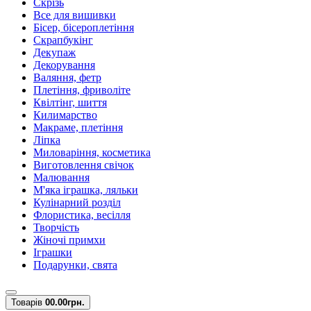
Скрізь
Все для вишивки
Бісер, бісероплетіння
Скрапбукінг
Декупаж
Декорування
Валяння, фетр
Плетіння, фриволіте
Квілтінг, шиття
Килимарство
Макраме, плетіння
Ліпка
Миловаріння, косметика
Виготовлення свічок
Малювання
М'яка іграшка, ляльки
Кулінарний розділ
Флористика, весілля
Творчість
Жіночі примхи
Іграшки
Подарунки, свята
Товарів
0
0.00грн.