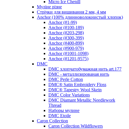
Micro Ice Chenill
Муліне різне
Стрічки для вишивання 2 мм, 4 мм
Anchor (100% длинноволокнистый хлопок)
Anchor (#1-99)
Anchor (#100-189)
Anchor (#203-298)
Anchor (#300-399)
Anchor (#400-899)
Anchor (#900-979)
Anchor (#1001-1098)
Anchor (#1201-9575)
DMC
DMC хлопчатобумажная нить art.177
DMC - металлизированая нить
DMC Perle Cotton
DMC® Satin Embroidery Floss
DMC® Tapestry Wool Skein
DMC Color Variations
DMC Diamant Metallic Needlework
Thread
Наборы мулине
DMC Etoile
Caron Collection
Caron Collection Wildflowers