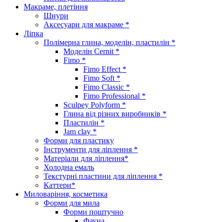
Макраме, плетіння
Шнури
Аксесуари для макраме *
Ліпка
Полімерна глина, моделін, пластилін *
Моделін Cernit *
Fimo *
Fimo Effect *
Fimo Soft *
Fimo Classic *
Fimo Professional *
Sculpey Polyform *
Глина від різних виробників *
Пластилін *
Jam clay *
Форми для пластику
Інструменти для ліплення *
Матеріали для ліплення*
Холодна емаль
Текстурні пластини для ліплення *
Каттери*
Миловаріння, косметика
Форми для мила
Форми поштучно
Фауна