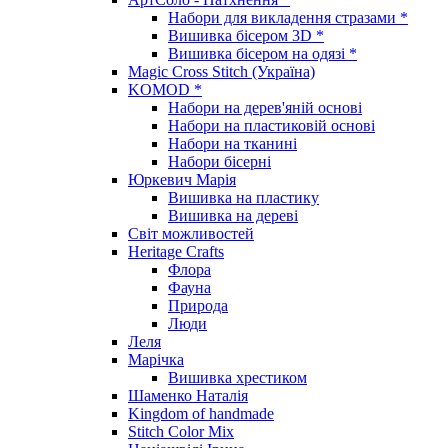
Набори для викладення стразами *
Вишивка бісером 3D *
Вишивка бісером на одязі *
Magic Cross Stitch (Україна)
KOMOD *
Набори на дерев'яній основі
Набори на пластиковій основі
Набори на тканині
Набори бісерні
Юркевич Марія
Вишивка на пластику
Вишивка на дереві
Світ можливостей
Heritage Crafts
Флора
Фауна
Природа
Люди
Леля
Марічка
Вишивка хрестиком
Шаменко Наталія
Kingdom of handmade
Stitch Color Mix