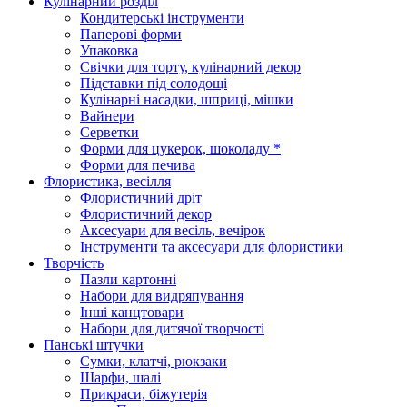
Кулінарний розділ
Кондитерські інструменти
Паперові форми
Упаковка
Свічки для торту, кулінарний декор
Підставки під солодощі
Кулінарні насадки, шприці, мішки
Вайнери
Серветки
Форми для цукерок, шоколаду *
Форми для печива
Флористика, весілля
Флористичний дріт
Флористичний декор
Аксесуари для весіль, вечірок
Інструменти та аксесуари для флористики
Творчість
Пазли картонні
Набори для видряпування
Інші канцтовари
Набори для дитячої творчості
Панські штучки
Сумки, клатчі, рюкзаки
Шарфи, шалі
Прикраси, біжутерія