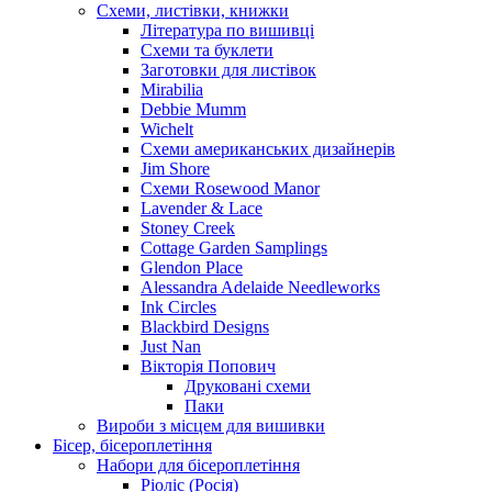
Схеми, листівки, книжки
Література по вишивці
Схеми та буклети
Заготовки для листівок
Mirabilia
Debbie Mumm
Wichelt
Схеми американських дизайнерів
Jim Shore
Cхеми Rosewood Manor
Lavender & Lace
Stoney Creek
Cottage Garden Samplings
Glendon Place
Alessandra Adelaide Needleworks
Ink Circles
Blackbird Designs
Just Nan
Вікторія Попович
Друковані схеми
Паки
Вироби з місцем для вишивки
Бісер, бісероплетіння
Набори для бісероплетіння
Ріоліс (Росія)