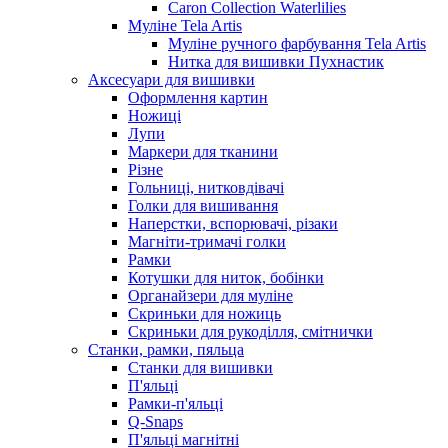
Caron Collection Waterlilies
Муліне Tela Artis
Муліне ручного фарбування Tela Artis
Нитка для вишивки Пухнастик
Аксесуари для вишивки
Оформлення картин
Ножиці
Лупи
Маркери для тканини
Різне
Гольниці, нитковдівачі
Голки для вишивання
Наперстки, вспорювачі, різаки
Магніти-тримачі голки
Рамки
Котушки для ниток, бобінки
Органайзери для муліне
Скриньки для ножиць
Скриньки для рукоділля, смітнички
Станки, рамки, пяльца
Станки для вишивки
П'яльці
Рамки-п'яльці
Q-Snaps
П'яльці магнітні