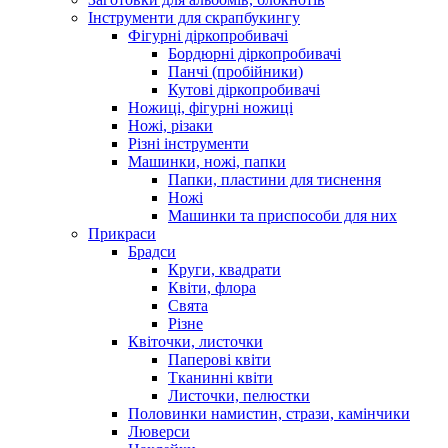
Інструменти для скрапбукингу
Фігурні діркопробивачі
Бордюрні діркопробивачі
Панчі (пробійники)
Кутові діркопробивачі
Ножиці, фігурні ножиці
Ножі, різаки
Різні інструменти
Машинки, ножі, папки
Папки, пластини для тиснення
Ножі
Машинки та приспособи для них
Прикраси
Брадси
Круги, квадрати
Квіти, флора
Свята
Різне
Квіточки, листочки
Паперові квіти
Тканинні квіти
Листочки, пелюстки
Половинки намистин, стрази, камінчики
Люверси