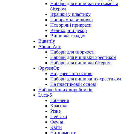
Набори для вишивки нитками та
бісером
Іграшки у пластику
Панорамна вишивка
Новорічні прикраси
Великодній декор
Вишивка гладдю
Butterfly
Абрис-Арт
Набори для творчості
Набори для вишивки хрестиком
Набори для вишивки бісером
ФрузелОк
На дерев'яній основі
Набори для вишивання хрестиком
На пластиковій основі
Набори інших виробників
Luca-S
Гобелени
Класика
Різне
Пейзажі
Фауна
Квіти
Натюрморти