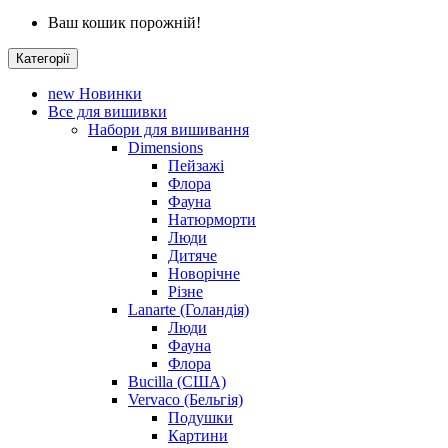
Ваш кошик порожній!
Категорії
new
Новинки
Все для вишивки
Набори для вишивання
Dimensions
Пейзажі
Флора
Фауна
Натюрморти
Люди
Дитяче
Новорічне
Різне
Lanarte (Голандія)
Люди
Фауна
Флора
Bucilla (США)
Vervaco (Бельгія)
Подушки
Картини