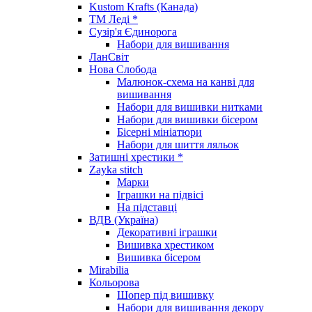
Kustom Krafts (Канада)
ТМ Леді *
Сузір'я Єдинорога
Набори для вишивання
ЛанСвіт
Нова Слобода
Малюнок-схема на канві для
вишивання
Набори для вишивки нитками
Набори для вишивки бісером
Бісерні мініатюри
Набори для шиття ляльок
Затишні хрестики *
Zayka stitch
Марки
Іграшки на підвісі
На підставці
ВДВ (Україна)
Декоративні іграшки
Вишивка хрестиком
Вишивка бісером
Mirabilia
Кольорова
Шопер під вишивку
Набори для вишивання декору