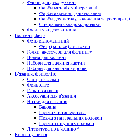
Фарби для декорування
Фарби металік універсальні
Фарби акрилові, універсальні
Фарби для металу, золочення та реставрації
Спеціальні складові, добавки
Фурнітура декоративна
Валяння, фетр
Фетр різноманітний
Фетр (войлок) листовий
Голки, аксесуари для фелтингу
Вовна для валяння
Набори для валяння картин
Набори для валяння виробів
В'язання, фриволіте
Спиці в'язальні
Фриволіте
Гачки в'язальні
Аксесуари для в'язання
Нитки для в'язання
Бавовна
Пряжа чистошерстяна
Пряжа з натуральних волокон
Пряжа з штучних волокон
Література по в'язанню *
Квілтінг, шиття