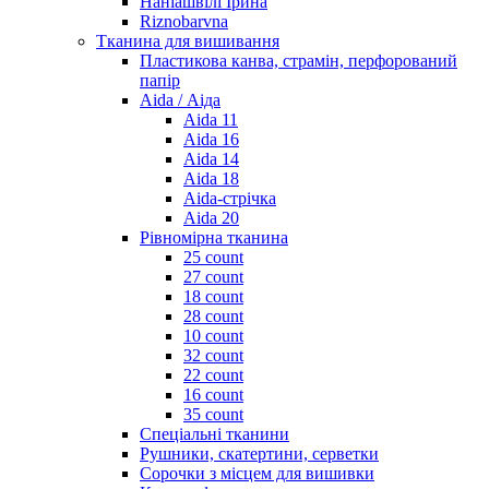
Наніашвілі Ірина
Riznobarvna
Тканина для вишивання
Пластикова канва, страмін, перфорований
папір
Aida / Аіда
Aida 11
Aida 16
Aida 14
Aida 18
Aida-стрічка
Aida 20
Рівномірна тканина
25 count
27 count
18 count
28 count
10 count
32 count
22 count
16 count
35 count
Спеціальні тканини
Рушники, скатертини, серветки
Сорочки з місцем для вишивки