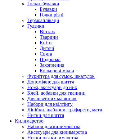
Голки, булавки
Булавки
Голки різні
Термоаплікації
Гудзики
Вінтаж
Тварини
Квіти
Дитячі
Свята
Подорожі
Захоплення
Кольорові мікси
Фурнітура для сумок, шкатулок
Допоміжне для шиття
Ножі, аксесуари до них
Клей, добавки для тканини
Для швейних машинок
Набори для квілтінгу
Лінійки, шаблони, трафарети, мати
Нитки для шиття
Килимарство
Набори для килимарства
Аксесуари для килимарства
Нитки для килимарства