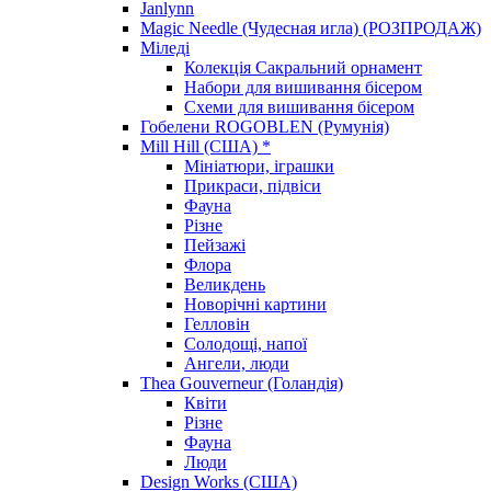
Janlynn
Magic Needle (Чудесная игла) (РОЗПРОДАЖ)
Міледі
Колекція Сакральний орнамент
Набори для вишивання бісером
Схеми для вишивання бісером
Гобелени ROGOBLEN (Румунія)
Mill Hill (США) *
Мініатюри, іграшки
Прикраси, підвіси
Фауна
Різне
Пейзажі
Флора
Великдень
Новорічні картини
Гелловін
Солодощі, напої
Ангели, люди
Thea Gouverneur (Голандія)
Квіти
Різне
Фауна
Люди
Design Works (США)