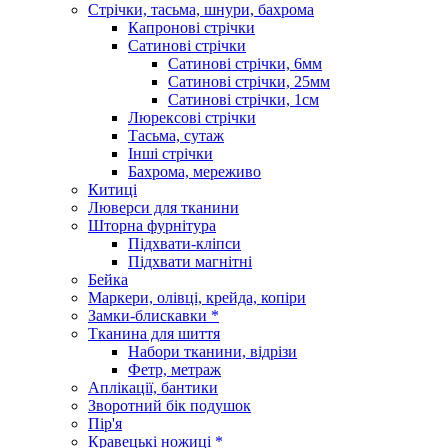
Стрічки, тасьма, шнури, бахрома
Капронові стрічки
Сатинові стрічки
Сатинові стрічки, 6мм
Сатинові стрічки, 25мм
Сатинові стрічки, 1см
Люрексові стрічки
Тасьма, сутаж
Інші стрічки
Бахрома, мереживо
Китиці
Люверси для тканини
Шторна фурнітура
Підхвати-кліпси
Підхвати магнітні
Бейка
Маркери, олівці, крейда, копіри
Замки-блискавки *
Тканина для шиття
Набори тканини, відрізи
Фетр, метраж
Аплікації, бантики
Зворотний бік подушок
Пір'я
Кравецькі ножиці *