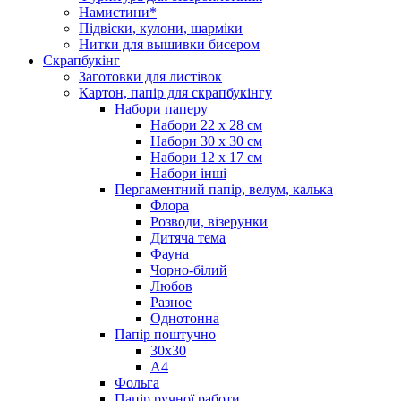
Намистини*
Підвіски, кулони, шарміки
Нитки для вышивки бисером
Скрапбукінг
Заготовки для листівок
Картон, папір для скрапбукінгу
Набори паперу
Набори 22 х 28 см
Набори 30 х 30 см
Набори 12 х 17 см
Набори інші
Пергаментний папір, велум, калька
Флора
Розводи, візерунки
Дитяча тема
Фауна
Чорно-білий
Любов
Разное
Однотонна
Папір поштучно
30х30
А4
Фольга
Папір ручної работи