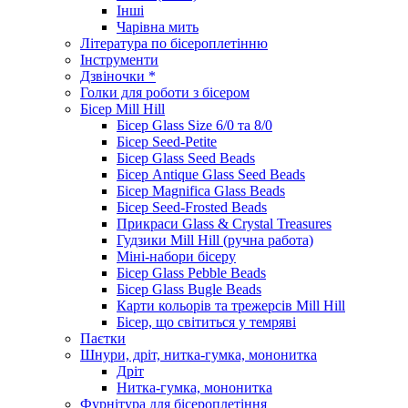
Інші
Чарівна мить
Література по бісероплетінню
Інструменти
Дзвіночки *
Голки для роботи з бісером
Бісер Mill Hill
Бісер Glass Size 6/0 та 8/0
Бісер Seed-Petite
Бісер Glass Seed Beads
Бісер Antique Glass Seed Beads
Бісер Magnifica Glass Beads
Бісер Seed-Frosted Beads
Прикраси Glass & Crystal Treasures
Гудзики Mill Hill (ручна работа)
Міні-набори бісеру
Бісер Glass Pebble Beads
Бісер Glass Bugle Beads
Карти кольорів та трежерсів Mill Hill
Бісер, що світиться у темряві
Паєтки
Шнури, дріт, нитка-гумка, мононитка
Дріт
Нитка-гумка, мононитка
Фурнітура для бісероплетіння