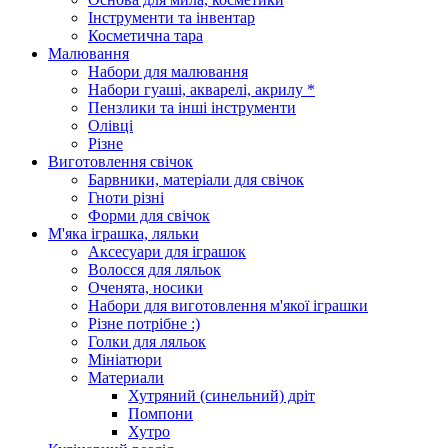
Інструменти та інвентар
Косметична тара
Малювання
Набори для малювання
Набори гуаші, акварелі, акрилу *
Пензлики та інші інструменти
Олівці
Різне
Виготовлення свічок
Барвники, матеріали для свічок
Гноти різні
Форми для свічок
М'яка іграшка, ляльки
Аксесуари для іграшок
Волосся для ляльок
Оченята, носики
Набори для виготовлення м'якої іграшки
Різне потрібне :)
Голки для ляльок
Мініатюри
Материали
Хутряний (синельний) дріт
Помпони
Хутро