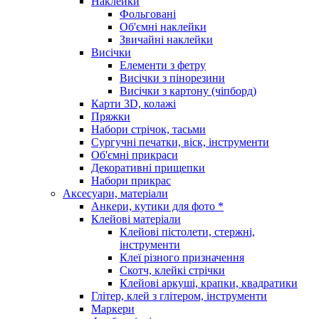
Наклейки
Фольговані
Об'ємні наклейки
Звичайні наклейки
Висічки
Елементи з фетру
Висічки з пінорезини
Висічки з картону (чіпборд)
Карти 3D, колажі
Пряжки
Набори стрічок, тасьми
Сургучні печатки, віск, інструменти
Об'ємні прикраси
Декоративні прищепки
Набори прикрас
Аксесуари, матеріали
Анкери, кутики для фото *
Клейові матеріали
Клейові пістолети, стержні,
інструменти
Клеї різного призначення
Скотч, клейкі стрічки
Клейові аркуші, крапки, квадратики
Глітер, клей з глітером, інструменти
Маркери