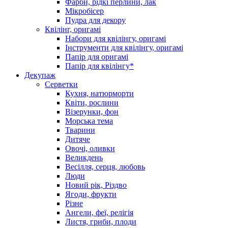
Фарби, рідкі перлини, лак
Мікробісер
Пудра для декору
Квілінг, оригамі
Набори для квілінгу, оригамі
Інструменти для квілінгу, оригамі
Папір для оригамі
Папір для квілінгу*
Декупаж
Серветки
Кухня, натюрморти
Квіти, рослини
Візерунки, фон
Морська тема
Тварини
Дитяче
Овочі, оливки
Великдень
Весілля, серця, любовь
Люди
Новий рік, Різдво
Ягоди, фрукти
Різне
Ангели, феї, релігія
Листя, гриби, плоди