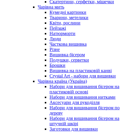
Скатертини, серфетки, мішечки
Чарiвна мить
Кумедні картинки
Тварини, метелики
Квіти, рослини
Пейзажі
Натюрморти
Люди
Часткова вишивка
Різне
Вишивка бісером
Подушки, серветки
Брошки
Вишивка на пластиковій канві
Crystal Art - набори для вишивки
Чарівна країна (Україна)
Набори для вишивання бісером на
пластиковій основі
Набори для вишивання нитками
Аксесуари для рукоділля
Набори для вишивання бісером по
дереву
Набори для вишивання бісером на
штучній шкірі
Заготовки для вишивки