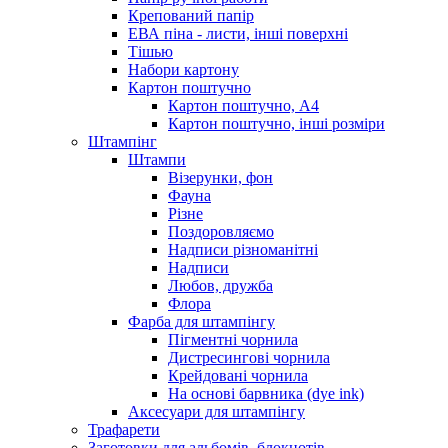
Крепований папір
ЕВА піна - листи, інші поверхні
Тішью
Набори картону
Картон поштучно
Картон поштучно, А4
Картон поштучно, інші розміри
Штампінг
Штампи
Візерунки, фон
Фауна
Різне
Поздоровляємо
Надписи різноманітні
Надписи
Любов, дружба
Флора
Фарба для штампінгу
Пігментні чорнила
Дистресингові чорнила
Крейдовані чорнила
На основі барвника (dye ink)
Аксесуари для штампінгу
Трафарети
Заготовки для альбомів, блокнотів