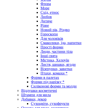
Флора
Море
Схід, етнос
Любов
Дитяче
Різне
Новий рік, Різдво
Гороскопи
Для чоловіків
Смаколики, їда, напитки
Прості форми
Люди, частини тіла
Інші свята
Містика, Хелоуїн
Листя, шишки, ягоди
Візерунки, завитки
Птахи, комахи *
Форми в палетах
Форми під нарізку *
Силіконові форми та молди
Віддушки косметичні
Штампи для мила
Добавки, декор
Сухоцвіти, сухофрукти
Основа для мила, косметики