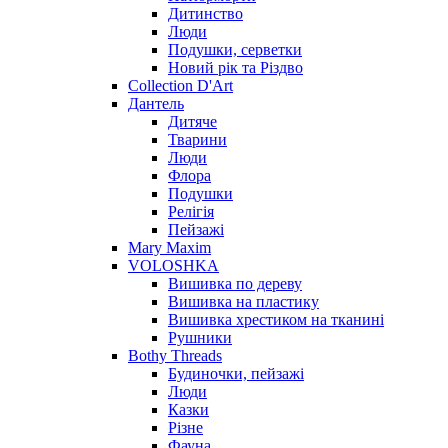
Дитинство
Люди
Подушки, серветки
Новий рік та Різдво
Collection D'Art
Дантель
Дитяче
Тварини
Люди
Флора
Подушки
Релігія
Пейзажі
Mary Maxim
VOLOSHKA
Вишивка по дереву
Вишивка на пластику
Вишивка хрестиком на тканині
Рушники
Bothy Threads
Будиночки, пейзажі
Люди
Казки
Різне
Фауна