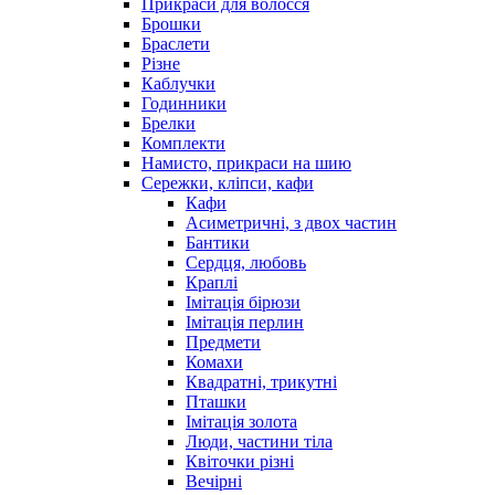
Прикраси для волосся
Брошки
Браслети
Різне
Каблучки
Годинники
Брелки
Комплекти
Намисто, прикраси на шию
Сережки, кліпси, кафи
Кафи
Асиметричні, з двох частин
Бантики
Сердця, любовь
Краплі
Імітація бірюзи
Імітація перлин
Предмети
Комахи
Квадратні, трикутні
Пташки
Імітація золота
Люди, частини тіла
Квіточки різні
Вечірні