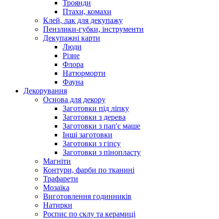
Троянди
Птахи, комахи
Клей, лак для декупажу
Пензлики-губки, інструменти
Декупажні карти
Люди
Різне
Флора
Натюрморти
Фауна
Декорування
Основа для декору
Заготовки під ліпку
Заготовки з дерева
Заготовки з пап'є маше
Інші заготовки
Заготовки з гіпсу
Заготовки з пінопласту
Магніти
Контури, фарби по тканині
Трафарети
Мозаїка
Виготовлення годинників
Натирки
Роспис по склу та керамиці