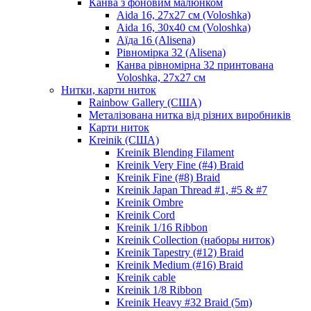
Канва з фоновим малюнком
Aida 16, 27х27 см (Voloshka)
Aida 16, 30х40 см (Voloshka)
Аїда 16 (Alisena)
Рівномірка 32 (Alisena)
Канва рівномірна 32 принтована
Voloshka, 27х27 см
Нитки, карти ниток
Rainbow Gallery (США)
Металізована нитка від різних виробників
Карти ниток
Kreinik (США)
Kreinik Blending Filament
Kreinik Very Fine (#4) Braid
Kreinik Fine (#8) Braid
Kreinik Japan Thread #1, #5 & #7
Kreinik Ombre
Kreinik Cord
Kreinik 1/16 Ribbon
Kreinik Collection (наборы ниток)
Kreinik Tapestry (#12) Braid
Kreinik Medium (#16) Braid
Kreinik cable
Kreinik 1/8 Ribbon
Kreinik Heavy #32 Braid (5m)