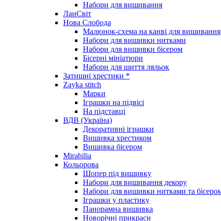
Набори для вишивання
ЛанСвіт
Нова Слобода
Малюнок-схема на канві для вишивання
Набори для вишивки нитками
Набори для вишивки бісером
Бісерні мініатюри
Набори для шиття ляльок
Затишні хрестики *
Zayka stitch
Марки
Іграшки на підвісі
На підставці
ВДВ (Україна)
Декоративні іграшки
Вишивка хрестиком
Вишивка бісером
Mirabilia
Кольорова
Шопер під вишивку
Набори для вишивання декору
Набори для вишивки нитками та бісеро
Іграшки у пластику
Панорамна вишивка
Новорічні прикраси