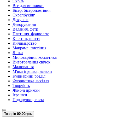
Скрізь
Все для вишивки
Бісер, бісероплетіння
Скрапбукінг
Декупаж
Декорування
Валяння, фетр
Плетіння, фриволіте
Квілтінг, шиття
Килимарство
Макраме, плетіння
Ліпка
Миловаріння, косметика
Виготовлення свічок
Малювання
М'яка іграшка, ляльки
Кулінарний розділ
Флористика, весілля
Творчість
Жіночі примхи
Іграшки
Подарунки, свята
Товарів
0
0.00грн.