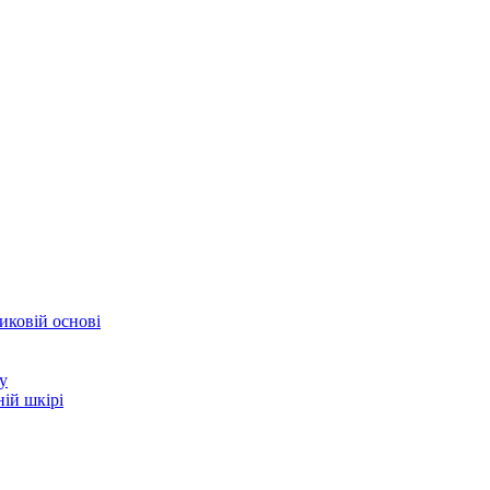
иковій основі
у
ій шкірі