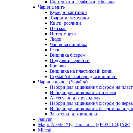
Скатертини, серфетки, мішечки
Чарiвна мить
Кумедні картинки
Тварини, метелики
Квіти, рослини
Пейзажі
Натюрморти
Люди
Часткова вишивка
Різне
Вишивка бісером
Подушки, серветки
Брошки
Вишивка на пластиковій канві
Crystal Art - набори для вишивки
Чарівна країна (Україна)
Набори для вишивання бісером на пласт
Набори для вишивання нитками
Аксесуари для рукоділля
Набори для вишивання бісером по дерев
Набори для вишивання бісером на штучн
Заготовки для вишивки
Janlynn
Magic Needle (Чудесная игла) (РОЗПРОДАЖ)
Міледі