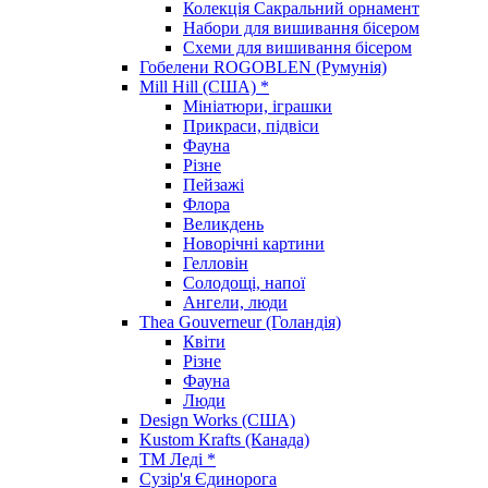
Колекція Сакральний орнамент
Набори для вишивання бісером
Схеми для вишивання бісером
Гобелени ROGOBLEN (Румунія)
Mill Hill (США) *
Мініатюри, іграшки
Прикраси, підвіси
Фауна
Різне
Пейзажі
Флора
Великдень
Новорічні картини
Гелловін
Солодощі, напої
Ангели, люди
Thea Gouverneur (Голандія)
Квіти
Різне
Фауна
Люди
Design Works (США)
Kustom Krafts (Канада)
ТМ Леді *
Сузір'я Єдинорога