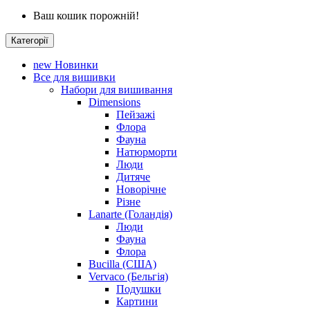
Ваш кошик порожній!
Категорії
new
Новинки
Все для вишивки
Набори для вишивання
Dimensions
Пейзажі
Флора
Фауна
Натюрморти
Люди
Дитяче
Новорічне
Різне
Lanarte (Голандія)
Люди
Фауна
Флора
Bucilla (США)
Vervaco (Бельгія)
Подушки
Картини