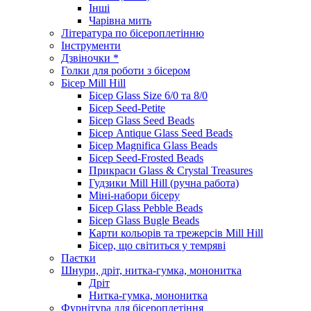
Інші
Чарівна мить
Література по бісероплетінню
Інструменти
Дзвіночки *
Голки для роботи з бісером
Бісер Mill Hill
Бісер Glass Size 6/0 та 8/0
Бісер Seed-Petite
Бісер Glass Seed Beads
Бісер Antique Glass Seed Beads
Бісер Magnifica Glass Beads
Бісер Seed-Frosted Beads
Прикраси Glass & Crystal Treasures
Гудзики Mill Hill (ручна работа)
Міні-набори бісеру
Бісер Glass Pebble Beads
Бісер Glass Bugle Beads
Карти кольорів та трежерсів Mill Hill
Бісер, що світиться у темряві
Паєтки
Шнури, дріт, нитка-гумка, мононитка
Дріт
Нитка-гумка, мононитка
Фурнітура для бісероплетіння