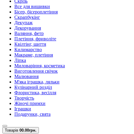
Скрізь
Все для вишивки
Бісер, бісероплетіння
Скрапбукінг
Декупаж
Декорування
Валяння, фетр
Плетіння, фриволіте
Квілтінг, шиття
Килимарство
Макраме, плетіння
Ліпка
Миловаріння, косметика
Виготовлення свічок
Малювання
М'яка іграшка, ляльки
Кулінарний розділ
Флористика, весілля
Творчість
Жіночі примхи
Іграшки
Подарунки, свята
Товарів
0
0.00грн.