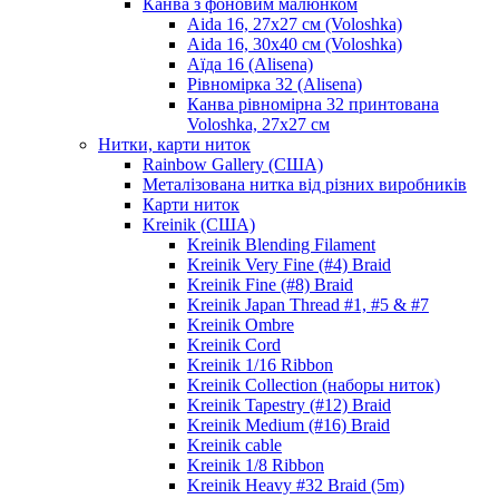
Канва з фоновим малюнком
Aida 16, 27х27 см (Voloshka)
Aida 16, 30х40 см (Voloshka)
Аїда 16 (Alisena)
Рівномірка 32 (Alisena)
Канва рівномірна 32 принтована
Voloshka, 27х27 см
Нитки, карти ниток
Rainbow Gallery (США)
Металізована нитка від різних виробників
Карти ниток
Kreinik (США)
Kreinik Blending Filament
Kreinik Very Fine (#4) Braid
Kreinik Fine (#8) Braid
Kreinik Japan Thread #1, #5 & #7
Kreinik Ombre
Kreinik Cord
Kreinik 1/16 Ribbon
Kreinik Collection (наборы ниток)
Kreinik Tapestry (#12) Braid
Kreinik Medium (#16) Braid
Kreinik cable
Kreinik 1/8 Ribbon
Kreinik Heavy #32 Braid (5m)