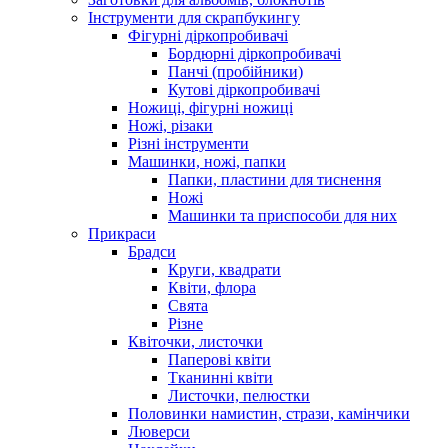
Інструменти для скрапбукингу
Фігурні діркопробивачі
Бордюрні діркопробивачі
Панчі (пробійники)
Кутові діркопробивачі
Ножиці, фігурні ножиці
Ножі, різаки
Різні інструменти
Машинки, ножі, папки
Папки, пластини для тиснення
Ножі
Машинки та приспособи для них
Прикраси
Брадси
Круги, квадрати
Квіти, флора
Свята
Різне
Квіточки, листочки
Паперові квіти
Тканинні квіти
Листочки, пелюстки
Половинки намистин, стрази, камінчики
Люверси