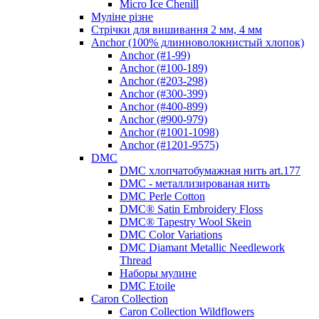
Micro Ice Chenill
Муліне різне
Стрічки для вишивання 2 мм, 4 мм
Anchor (100% длинноволокнистый хлопок)
Anchor (#1-99)
Anchor (#100-189)
Anchor (#203-298)
Anchor (#300-399)
Anchor (#400-899)
Anchor (#900-979)
Anchor (#1001-1098)
Anchor (#1201-9575)
DMC
DMC хлопчатобумажная нить art.177
DMC - металлизированая нить
DMC Perle Cotton
DMC® Satin Embroidery Floss
DMC® Tapestry Wool Skein
DMC Color Variations
DMC Diamant Metallic Needlework
Thread
Наборы мулине
DMC Etoile
Caron Collection
Caron Collection Wildflowers