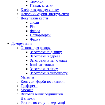
Троянди
Птахи, комахи
Клей, лак для декупажу
Пензлики-губки, інструменти
Декупажні карти
Люди
Різне
Флора
Натюрморти
Фауна
Декорування
Основа для декору
Заготовки під ліпку
Заготовки з дерева
Заготовки з пап'є маше
Інші заготовки
Заготовки з гіпсу
Заготовки з пінопласту
Магніти
Контури, фарби по тканині
Трафарети
Мозаїка
Виготовлення годинників
Натирки
Роспис по склу та керамиці