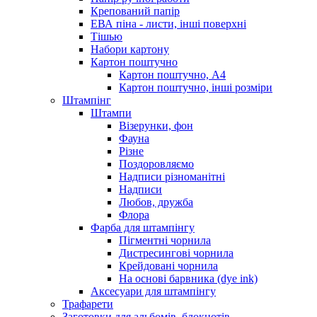
Крепований папір
ЕВА піна - листи, інші поверхні
Тішью
Набори картону
Картон поштучно
Картон поштучно, А4
Картон поштучно, інші розміри
Штампінг
Штампи
Візерунки, фон
Фауна
Різне
Поздоровляємо
Надписи різноманітні
Надписи
Любов, дружба
Флора
Фарба для штампінгу
Пігментні чорнила
Дистресингові чорнила
Крейдовані чорнила
На основі барвника (dye ink)
Аксесуари для штампінгу
Трафарети
Заготовки для альбомів, блокнотів