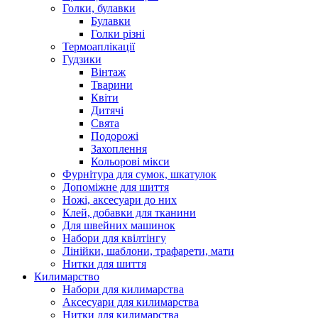
Голки, булавки
Булавки
Голки різні
Термоаплікації
Гудзики
Вінтаж
Тварини
Квіти
Дитячі
Свята
Подорожі
Захоплення
Кольорові мікси
Фурнітура для сумок, шкатулок
Допоміжне для шиття
Ножі, аксесуари до них
Клей, добавки для тканини
Для швейних машинок
Набори для квілтінгу
Лінійки, шаблони, трафарети, мати
Нитки для шиття
Килимарство
Набори для килимарства
Аксесуари для килимарства
Нитки для килимарства