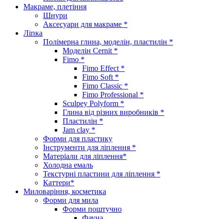
Макраме, плетіння
Шнури
Аксесуари для макраме *
Ліпка
Полімерна глина, моделін, пластилін *
Моделін Cernit *
Fimo *
Fimo Effect *
Fimo Soft *
Fimo Classic *
Fimo Professional *
Sculpey Polyform *
Глина від різних виробників *
Пластилін *
Jam clay *
Форми для пластику
Інструменти для ліплення *
Матеріали для ліплення*
Холодна емаль
Текстурні пластини для ліплення *
Каттери*
Миловаріння, косметика
Форми для мила
Форми поштучно
Фауна