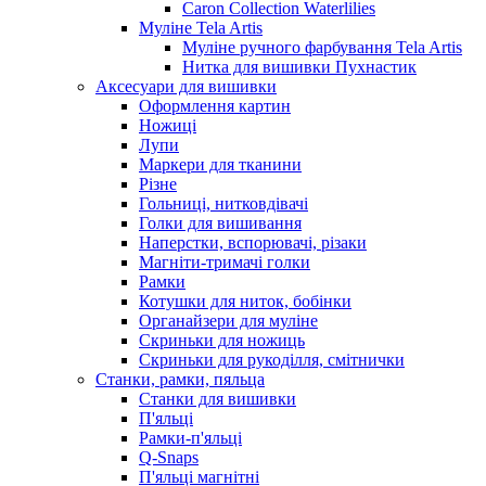
Caron Collection Waterlilies
Муліне Tela Artis
Муліне ручного фарбування Tela Artis
Нитка для вишивки Пухнастик
Аксесуари для вишивки
Оформлення картин
Ножиці
Лупи
Маркери для тканини
Різне
Гольниці, нитковдівачі
Голки для вишивання
Наперстки, вспорювачі, різаки
Магніти-тримачі голки
Рамки
Котушки для ниток, бобінки
Органайзери для муліне
Скриньки для ножиць
Скриньки для рукоділля, смітнички
Станки, рамки, пяльца
Станки для вишивки
П'яльці
Рамки-п'яльці
Q-Snaps
П'яльці магнітні