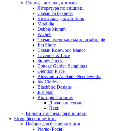
Схеми, листівки, книжки
Література по вишивці
Схеми та буклети
Заготовки для листівок
Mirabilia
Debbie Mumm
Wichelt
Схеми американських дизайнерів
Jim Shore
Cхеми Rosewood Manor
Lavender & Lace
Stoney Creek
Cottage Garden Samplings
Glendon Place
Alessandra Adelaide Needleworks
Ink Circles
Blackbird Designs
Just Nan
Вікторія Попович
Друковані схеми
Паки
Вироби з місцем для вишивки
Бісер, бісероплетіння
Набори для бісероплетіння
Ріоліс (Росія)