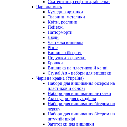
Скатертини, серфетки, мішечки
Чарiвна мить
Кумедні картинки
Тварини, метелики
Квіти, рослини
Пейзажі
Натюрморти
Люди
Часткова вишивка
Різне
Вишивка бісером
Подушки, серветки
Брошки
Вишивка на пластиковій канві
Crystal Art - набори для вишивки
Чарівна країна (Україна)
Набори для вишивання бісером на
пластиковій основі
Набори для вишивання нитками
Аксесуари для рукоділля
Набори для вишивання бісером по
дереву
Набори для вишивання бісером на
штучній шкірі
Заготовки для вишивки