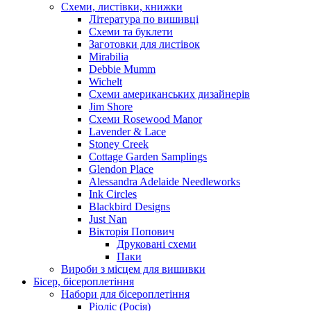
Схеми, листівки, книжки
Література по вишивці
Схеми та буклети
Заготовки для листівок
Mirabilia
Debbie Mumm
Wichelt
Схеми американських дизайнерів
Jim Shore
Cхеми Rosewood Manor
Lavender & Lace
Stoney Creek
Cottage Garden Samplings
Glendon Place
Alessandra Adelaide Needleworks
Ink Circles
Blackbird Designs
Just Nan
Вікторія Попович
Друковані схеми
Паки
Вироби з місцем для вишивки
Бісер, бісероплетіння
Набори для бісероплетіння
Ріоліс (Росія)