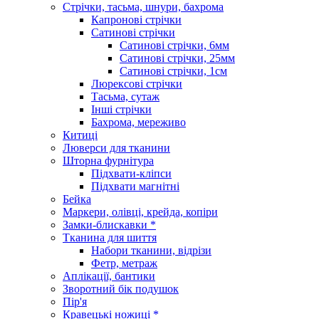
Стрічки, тасьма, шнури, бахрома
Капронові стрічки
Сатинові стрічки
Сатинові стрічки, 6мм
Сатинові стрічки, 25мм
Сатинові стрічки, 1см
Люрексові стрічки
Тасьма, сутаж
Інші стрічки
Бахрома, мереживо
Китиці
Люверси для тканини
Шторна фурнітура
Підхвати-кліпси
Підхвати магнітні
Бейка
Маркери, олівці, крейда, копіри
Замки-блискавки *
Тканина для шиття
Набори тканини, відрізи
Фетр, метраж
Аплікації, бантики
Зворотний бік подушок
Пір'я
Кравецькі ножиці *