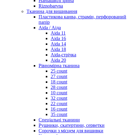
Наніашвілі Ірина
Riznobarvna
Тканина для вишивання
Пластикова канва, страмін, перфорований
папір
Aida / Аіда
Aida 11
Aida 16
Aida 14
Aida 18
Aida-стрічка
Aida 20
Рівномірна тканина
25 count
27 count
18 count
28 count
10 count
32 count
22 count
16 count
35 count
Спеціальні тканини
Рушники, скатертини, серветки
Сорочки з місцем для вишивки