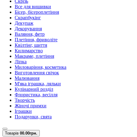
Скрізь
Все для вишивки
Бісер, бісероплетіння
Скрапбукінг
Декупаж
Декорування
Валяння, фетр
Плетіння, фриволіте
Квілтінг, шиття
Килимарство
Макраме, плетіння
Ліпка
Миловаріння, косметика
Виготовлення свічок
Малювання
М'яка іграшка, ляльки
Кулінарний розділ
Флористика, весілля
Творчість
Жіночі примхи
Іграшки
Подарунки, свята
Товарів
0
0.00грн.