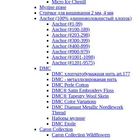
Micro Ice Chenill
Муліне різне
Стрічки для вишивання 2 мм, 4 мм
Anchor (100% длинноволокнистый хлопок)
Anchor (#1-99)
Anchor (#100-189)
Anchor (#203-298)
Anchor (#300-399)
Anchor (#400-899)
Anchor (#900-979)
Anchor (#1001-1098)
Anchor (#1201-9575)
DMC
DMC хлопчатобумажная нить art.177
DMC - металлизированая нить
DMC Perle Cotton
DMC® Satin Embroidery Floss
DMC® Tapestry Wool Skein
DMC Color Variations
DMC Diamant Metallic Needlework
Thread
Наборы мулине
DMC Etoile
Caron Collection
Caron Collection Wildflowers