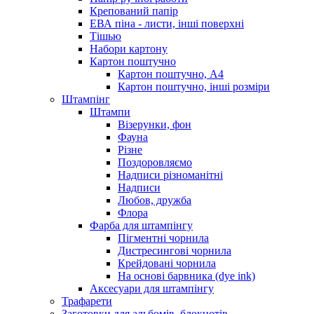
Крепований папір
ЕВА піна - листи, інші поверхні
Тішью
Набори картону
Картон поштучно
Картон поштучно, А4
Картон поштучно, інші розміри
Штампінг
Штампи
Візерунки, фон
Фауна
Різне
Поздоровляємо
Надписи різноманітні
Надписи
Любов, дружба
Флора
Фарба для штампінгу
Пігментні чорнила
Дистресингові чорнила
Крейдовані чорнила
На основі барвника (dye ink)
Аксесуари для штампінгу
Трафарети
Заготовки для альбомів, блокнотів