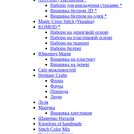
Набори для викладення стразами *
Вишивка бісером 3D *
Вишивка бісером на одязі *
Magic Cross Stitch (Україна)
KOMOD *
Набори на дерев'яній основі
Набори на пластиковій основі
Набори на тканині
Набори бісерні
Юркевич Марія
Вишивка на пластику
Вишивка на дереві
Світ можливостей
Heritage Crafts
Флора
Фауна
Природа
Люди
Леля
Марічка
Вишивка хрестиком
Шаменко Наталія
Kingdom of handmade
Stitch Color Mix