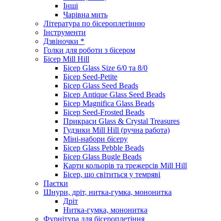
Інші
Чарівна мить
Література по бісероплетінню
Інструменти
Дзвіночки *
Голки для роботи з бісером
Бісер Mill Hill
Бісер Glass Size 6/0 та 8/0
Бісер Seed-Petite
Бісер Glass Seed Beads
Бісер Antique Glass Seed Beads
Бісер Magnifica Glass Beads
Бісер Seed-Frosted Beads
Прикраси Glass & Crystal Treasures
Гудзики Mill Hill (ручна работа)
Міні-набори бісеру
Бісер Glass Pebble Beads
Бісер Glass Bugle Beads
Карти кольорів та трежерсів Mill Hill
Бісер, що світиться у темряві
Паєтки
Шнури, дріт, нитка-гумка, мононитка
Дріт
Нитка-гумка, мононитка
Фурнітура для бісероплетіння