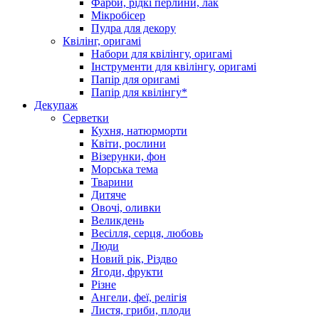
Фарби, рідкі перлини, лак
Мікробісер
Пудра для декору
Квілінг, оригамі
Набори для квілінгу, оригамі
Інструменти для квілінгу, оригамі
Папір для оригамі
Папір для квілінгу*
Декупаж
Серветки
Кухня, натюрморти
Квіти, рослини
Візерунки, фон
Морська тема
Тварини
Дитяче
Овочі, оливки
Великдень
Весілля, серця, любовь
Люди
Новий рік, Різдво
Ягоди, фрукти
Різне
Ангели, феї, релігія
Листя, гриби, плоди