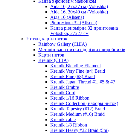
Канва з фоновим малюнком
Aida 16, 27х27 см (Voloshka)
Aida 16, 30х40 см (Voloshka)
Аїда 16 (Alisena)
Рівномірка 32 (Alisena)
Канва рівномірна 32 принтована
Voloshka, 27х27 см
Нитки, карти ниток
Rainbow Gallery (США)
Металізована нитка від різних виробників
Карти ниток
Kreinik (США)
Kreinik Blending Filament
Kreinik Very Fine (#4) Braid
Kreinik Fine (#8) Braid
Kreinik Japan Thread #1, #5 & #7
Kreinik Ombre
Kreinik Cord
Kreinik 1/16 Ribbon
Kreinik Collection (наборы ниток)
Kreinik Tapestry (#12) Braid
Kreinik Medium (#16) Braid
Kreinik cable
Kreinik 1/8 Ribbon
Kreinik Heavy #32 Braid (5m)