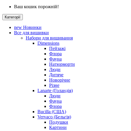
Ваш кошик порожній!
Категорії
new
Новинки
Все для вишивки
Набори для вишивання
Dimensions
Пейзажі
Флора
Фауна
Натюрморти
Люди
Дитяче
Новорічне
Різне
Lanarte (Голандія)
Люди
Фауна
Флора
Bucilla (США)
Vervaco (Бельгія)
Подушки
Картини