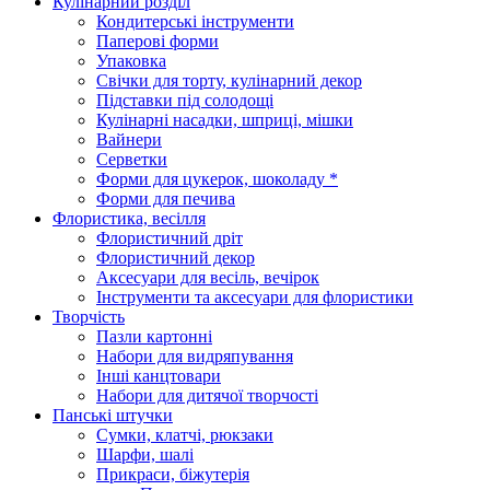
Кулінарний розділ
Кондитерські інструменти
Паперові форми
Упаковка
Свічки для торту, кулінарний декор
Підставки під солодощі
Кулінарні насадки, шприці, мішки
Вайнери
Серветки
Форми для цукерок, шоколаду *
Форми для печива
Флористика, весілля
Флористичний дріт
Флористичний декор
Аксесуари для весіль, вечірок
Інструменти та аксесуари для флористики
Творчість
Пазли картонні
Набори для видряпування
Інші канцтовари
Набори для дитячої творчості
Панські штучки
Сумки, клатчі, рюкзаки
Шарфи, шалі
Прикраси, біжутерія