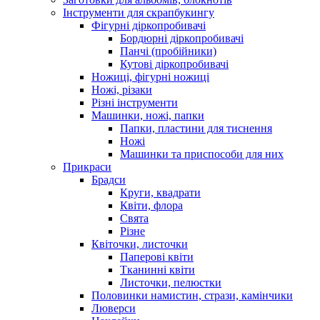
Інструменти для скрапбукингу
Фігурні діркопробивачі
Бордюрні діркопробивачі
Панчі (пробійники)
Кутові діркопробивачі
Ножиці, фігурні ножиці
Ножі, різаки
Різні інструменти
Машинки, ножі, папки
Папки, пластини для тиснення
Ножі
Машинки та приспособи для них
Прикраси
Брадси
Круги, квадрати
Квіти, флора
Свята
Різне
Квіточки, листочки
Паперові квіти
Тканинні квіти
Листочки, пелюстки
Половинки намистин, стрази, камінчики
Люверси