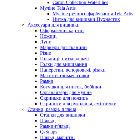
Caron Collection Waterlilies
Муліне Tela Artis
Муліне ручного фарбування Tela Artis
Нитка для вишивки Пухнастик
Аксесуари для вишивки
Оформлення картин
Ножиці
Лупи
Маркери для тканини
Різне
Гольниці, нитковдівачі
Голки для вишивання
Наперстки, вспорювачі, різаки
Магніти-тримачі голки
Рамки
Котушки для ниток, бобінки
Органайзери для муліне
Скриньки для ножиць
Скриньки для рукоділля, смітнички
Станки, рамки, пяльца
Станки для вишивки
П'яльці
Рамки-п'яльці
Q-Snaps
П'яльці магнітні