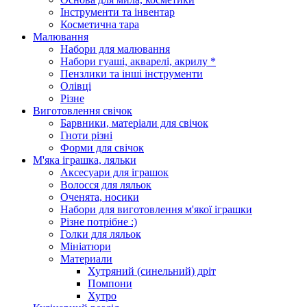
Інструменти та інвентар
Косметична тара
Малювання
Набори для малювання
Набори гуаші, акварелі, акрилу *
Пензлики та інші інструменти
Олівці
Різне
Виготовлення свічок
Барвники, матеріали для свічок
Гноти різні
Форми для свічок
М'яка іграшка, ляльки
Аксесуари для іграшок
Волосся для ляльок
Оченята, носики
Набори для виготовлення м'якої іграшки
Різне потрібне :)
Голки для ляльок
Мініатюри
Материали
Хутряний (синельний) дріт
Помпони
Хутро