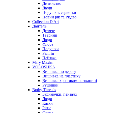
Дитинство
Люди
Подушки, серветки
Новий рік та Різдво
Collection D'Art
Дантель
Дитяче
Тварини
Люди
Флора
Подушки
Релігія
Пейзажі
Mary Maxim
VOLOSHKA
Вишивка по дереву
Вишивка на пластику
Вишивка хрестиком на тканині
Рушники
Bothy Threads
Будиночки, пейзажі
Люди
Казки
Різне
Фауна