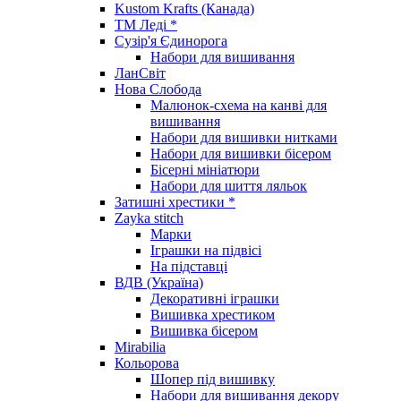
Kustom Krafts (Канада)
ТМ Леді *
Сузір'я Єдинорога
Набори для вишивання
ЛанСвіт
Нова Слобода
Малюнок-схема на канві для
вишивання
Набори для вишивки нитками
Набори для вишивки бісером
Бісерні мініатюри
Набори для шиття ляльок
Затишні хрестики *
Zayka stitch
Марки
Іграшки на підвісі
На підставці
ВДВ (Україна)
Декоративні іграшки
Вишивка хрестиком
Вишивка бісером
Mirabilia
Кольорова
Шопер під вишивку
Набори для вишивання декору