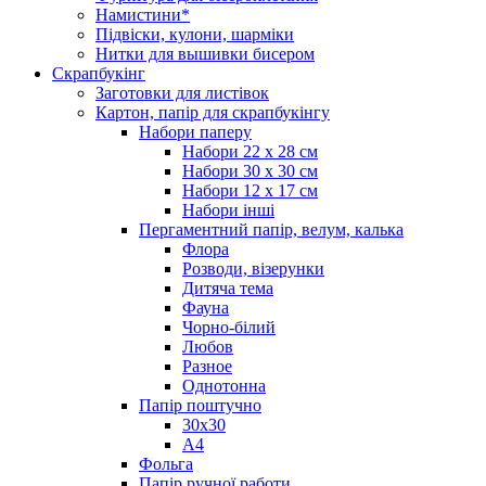
Намистини*
Підвіски, кулони, шарміки
Нитки для вышивки бисером
Скрапбукінг
Заготовки для листівок
Картон, папір для скрапбукінгу
Набори паперу
Набори 22 х 28 см
Набори 30 х 30 см
Набори 12 х 17 см
Набори інші
Пергаментний папір, велум, калька
Флора
Розводи, візерунки
Дитяча тема
Фауна
Чорно-білий
Любов
Разное
Однотонна
Папір поштучно
30х30
А4
Фольга
Папір ручної работи