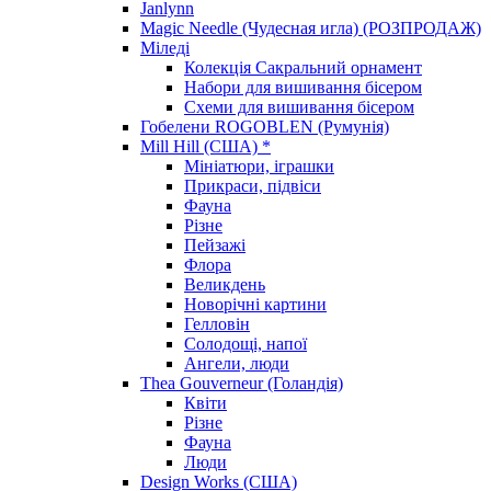
Janlynn
Magic Needle (Чудесная игла) (РОЗПРОДАЖ)
Міледі
Колекція Сакральний орнамент
Набори для вишивання бісером
Схеми для вишивання бісером
Гобелени ROGOBLEN (Румунія)
Mill Hill (США) *
Мініатюри, іграшки
Прикраси, підвіси
Фауна
Різне
Пейзажі
Флора
Великдень
Новорічні картини
Гелловін
Солодощі, напої
Ангели, люди
Thea Gouverneur (Голандія)
Квіти
Різне
Фауна
Люди
Design Works (США)