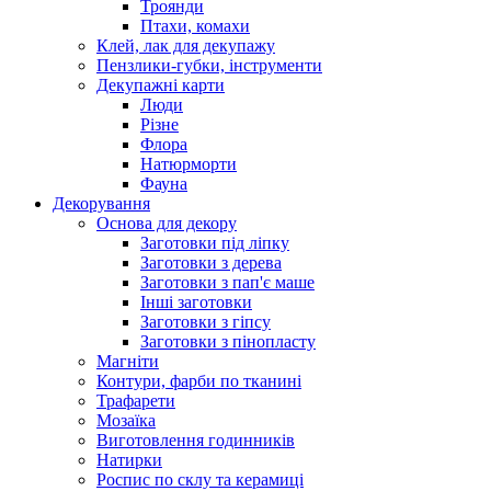
Троянди
Птахи, комахи
Клей, лак для декупажу
Пензлики-губки, інструменти
Декупажні карти
Люди
Різне
Флора
Натюрморти
Фауна
Декорування
Основа для декору
Заготовки під ліпку
Заготовки з дерева
Заготовки з пап'є маше
Інші заготовки
Заготовки з гіпсу
Заготовки з пінопласту
Магніти
Контури, фарби по тканині
Трафарети
Мозаїка
Виготовлення годинників
Натирки
Роспис по склу та керамиці