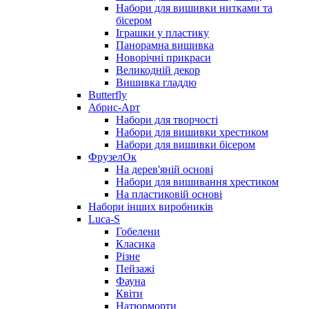
Набори для вишивки нитками та
бісером
Іграшки у пластику
Панорамна вишивка
Новорічні прикраси
Великодній декор
Вишивка гладдю
Butterfly
Абрис-Арт
Набори для творчості
Набори для вишивки хрестиком
Набори для вишивки бісером
ФрузелОк
На дерев'яній основі
Набори для вишивання хрестиком
На пластиковій основі
Набори інших виробників
Luca-S
Гобелени
Класика
Різне
Пейзажі
Фауна
Квіти
Натюрморти