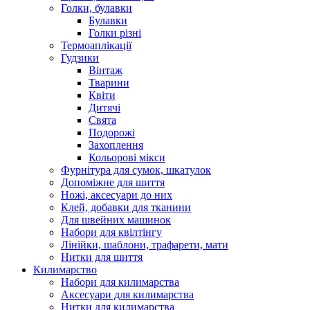
Голки, булавки
Булавки
Голки різні
Термоаплікації
Гудзики
Вінтаж
Тварини
Квіти
Дитячі
Свята
Подорожі
Захоплення
Кольорові мікси
Фурнітура для сумок, шкатулок
Допоміжне для шиття
Ножі, аксесуари до них
Клей, добавки для тканини
Для швейних машинок
Набори для квілтінгу
Лінійки, шаблони, трафарети, мати
Нитки для шиття
Килимарство
Набори для килимарства
Аксесуари для килимарства
Нитки для килимарства