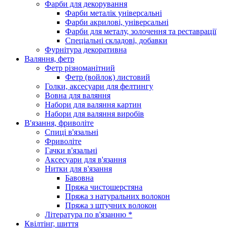
Фарби для декорування
Фарби металік універсальні
Фарби акрилові, універсальні
Фарби для металу, золочення та реставрації
Спеціальні складові, добавки
Фурнітура декоративна
Валяння, фетр
Фетр різноманітний
Фетр (войлок) листовий
Голки, аксесуари для фелтингу
Вовна для валяння
Набори для валяння картин
Набори для валяння виробів
В'язання, фриволіте
Спиці в'язальні
Фриволіте
Гачки в'язальні
Аксесуари для в'язання
Нитки для в'язання
Бавовна
Пряжа чистошерстяна
Пряжа з натуральних волокон
Пряжа з штучних волокон
Література по в'язанню *
Квілтінг, шиття