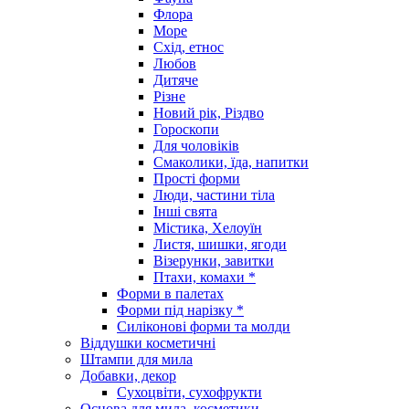
Флора
Море
Схід, етнос
Любов
Дитяче
Різне
Новий рік, Різдво
Гороскопи
Для чоловіків
Смаколики, їда, напитки
Прості форми
Люди, частини тіла
Інші свята
Містика, Хелоуїн
Листя, шишки, ягоди
Візерунки, завитки
Птахи, комахи *
Форми в палетах
Форми під нарізку *
Силіконові форми та молди
Віддушки косметичні
Штампи для мила
Добавки, декор
Сухоцвіти, сухофрукти
Основа для мила, косметики