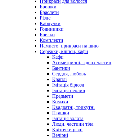
Прикраси для волосся
Брошки
Браслети
Різне
Каблучки
Годинники
Брелки
Комплекти
Намисто, прикраси на шию
Сережки, кліпси, кафи
Кафи
Асиметричні, з двох частин
Бантики
Сердця, любовь
Краплі
Імітація бірюзи
Імітація перлин
Предмети
Комахи
Квадратні, трикутні
Пташки
Імітація золота
Люди, частини тіла
Квіточки різні
Вечірні