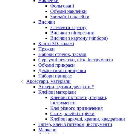
Наклейки
Фольговані
Об'ємні наклейки
Звичайні наклейки
Висічки
Елементи з фетру
Висічки з пінорезини
Висічки з картону (чіпборд)
Карти 3D, колажі
Пряжки
Набори стрічок, тасьми
Сургучні печатки, віск, інструменти
Об'ємні прикраси
Декоративні прищепки
Набори прикрас
Аксесуари, матеріали
Анкери, кутики для фото *
Клейові матеріали
Клейові пістолети, стержні,
інструменти
Клеї різного призначення
Скотч, клейкі стрічки
Клейові аркуші, крапки, квадратики
Глітер, клей з глітером, інструменти
Маркери