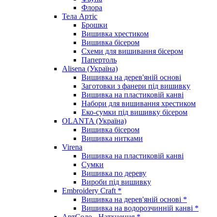
Флора
Тела Артіс
Брошки
Вишивка хрестиком
Вишивка бісером
Схеми для вишивання бісером
Папертоль
Alisena (Україна)
Вишивка на дерев'яній основі
Заготовки з фанери під вишивку
Вишивка на пластиковій канві
Набори для вишивання хрестиком
Еко-сумки під вишивку бісером
OLANTA (Україна)
Вишивка бісером
Вишивка нитками
Virena
Вишивка на пластиковій канві
Сумки
Вишивка по дереву
Вироби під вишивку
Embroidery Craft *
Вишивка на дерев'яній основі *
Вишивка на водорозчинній канві *
АртСоло - Натхнення *