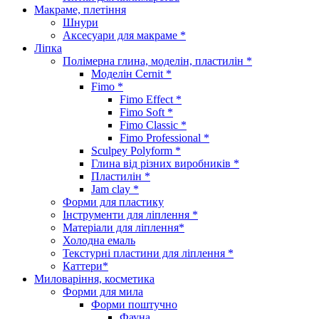
Макраме, плетіння
Шнури
Аксесуари для макраме *
Ліпка
Полімерна глина, моделін, пластилін *
Моделін Cernit *
Fimo *
Fimo Effect *
Fimo Soft *
Fimo Classic *
Fimo Professional *
Sculpey Polyform *
Глина від різних виробників *
Пластилін *
Jam clay *
Форми для пластику
Інструменти для ліплення *
Матеріали для ліплення*
Холодна емаль
Текстурні пластини для ліплення *
Каттери*
Миловаріння, косметика
Форми для мила
Форми поштучно
Фауна