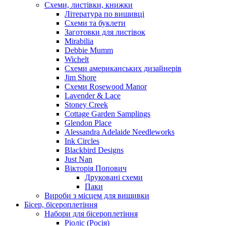
Схеми, листівки, книжки
Література по вишивці
Схеми та буклети
Заготовки для листівок
Mirabilia
Debbie Mumm
Wichelt
Схеми американських дизайнерів
Jim Shore
Cхеми Rosewood Manor
Lavender & Lace
Stoney Creek
Cottage Garden Samplings
Glendon Place
Alessandra Adelaide Needleworks
Ink Circles
Blackbird Designs
Just Nan
Вікторія Попович
Друковані схеми
Паки
Вироби з місцем для вишивки
Бісер, бісероплетіння
Набори для бісероплетіння
Ріоліс (Росія)