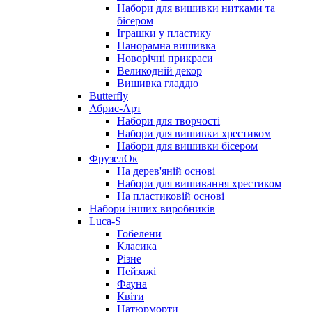
Набори для вишивки нитками та
бісером
Іграшки у пластику
Панорамна вишивка
Новорічні прикраси
Великодній декор
Вишивка гладдю
Butterfly
Абрис-Арт
Набори для творчості
Набори для вишивки хрестиком
Набори для вишивки бісером
ФрузелОк
На дерев'яній основі
Набори для вишивання хрестиком
На пластиковій основі
Набори інших виробників
Luca-S
Гобелени
Класика
Різне
Пейзажі
Фауна
Квіти
Натюрморти