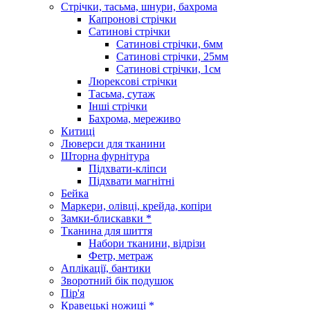
Стрічки, тасьма, шнури, бахрома
Капронові стрічки
Сатинові стрічки
Сатинові стрічки, 6мм
Сатинові стрічки, 25мм
Сатинові стрічки, 1см
Люрексові стрічки
Тасьма, сутаж
Інші стрічки
Бахрома, мереживо
Китиці
Люверси для тканини
Шторна фурнітура
Підхвати-кліпси
Підхвати магнітні
Бейка
Маркери, олівці, крейда, копіри
Замки-блискавки *
Тканина для шиття
Набори тканини, відрізи
Фетр, метраж
Аплікації, бантики
Зворотний бік подушок
Пір'я
Кравецькі ножиці *