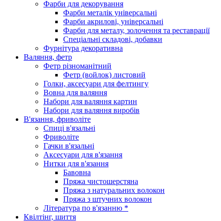
Фарби для декорування
Фарби металік універсальні
Фарби акрилові, універсальні
Фарби для металу, золочення та реставрації
Спеціальні складові, добавки
Фурнітура декоративна
Валяння, фетр
Фетр різноманітний
Фетр (войлок) листовий
Голки, аксесуари для фелтингу
Вовна для валяння
Набори для валяння картин
Набори для валяння виробів
В'язання, фриволіте
Спиці в'язальні
Фриволіте
Гачки в'язальні
Аксесуари для в'язання
Нитки для в'язання
Бавовна
Пряжа чистошерстяна
Пряжа з натуральних волокон
Пряжа з штучних волокон
Література по в'язанню *
Квілтінг, шиття