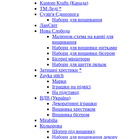
Kustom Krafts (Канада)
ТМ Леді *
Сузір'я Єдинорога
Набори для вишивання
ЛанСвіт
Нова Слобода
Малюнок-схема на канві для
вишивання
Набори для вишивки нитками
Набори для вишивки бісером
Бісерні мініатюри
Набори для шиття ляльок
Затишні хрестики *
Zayka stitch
Марки
Іграшки на підвісі
На підставці
ВДВ (Україна)
Декоративні іграшки
Вишивка хрестиком
Вишивка бісером
Mirabilia
Кольорова
Шопер під вишивку
Набори для вишивання декору