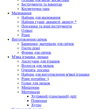
Інструменти та інвентар
Косметична тара
Малювання
Набори для малювання
Набори гуаші, акварелі, акрилу *
Пензлики та інші інструменти
Олівці
Різне
Виготовлення свічок
Барвники, матеріали для свічок
Гноти різні
Форми для свічок
М'яка іграшка, ляльки
Аксесуари для іграшок
Волосся для ляльок
Оченята, носики
Набори для виготовлення м'якої іграшки
Різне потрібне :)
Голки для ляльок
Мініатюри
Материали
Хутряний (синельний) дріт
Помпони
Хутро