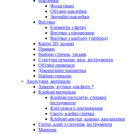
Наклейки
Фольговані
Об'ємні наклейки
Звичайні наклейки
Висічки
Елементи з фетру
Висічки з пінорезини
Висічки з картону (чіпборд)
Карти 3D, колажі
Пряжки
Набори стрічок, тасьми
Сургучні печатки, віск, інструменти
Об'ємні прикраси
Декоративні прищепки
Набори прикрас
Аксесуари, матеріали
Анкери, кутики для фото *
Клейові матеріали
Клейові пістолети, стержні,
інструменти
Клеї різного призначення
Скотч, клейкі стрічки
Клейові аркуші, крапки, квадратики
Глітер, клей з глітером, інструменти
Маркери