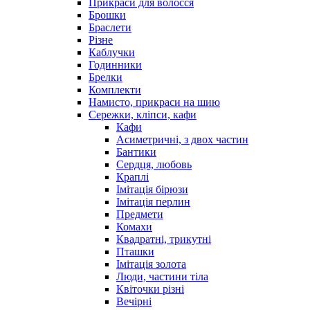
Прикраси для волосся
Брошки
Браслети
Різне
Каблучки
Годинники
Брелки
Комплекти
Намисто, прикраси на шию
Сережки, кліпси, кафи
Кафи
Асиметричні, з двох частин
Бантики
Сердця, любовь
Краплі
Імітація бірюзи
Імітація перлин
Предмети
Комахи
Квадратні, трикутні
Пташки
Імітація золота
Люди, частини тіла
Квіточки різні
Вечірні