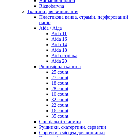
Наніашвілі Ірина
Riznobarvna
Тканина для вишивання
Пластикова канва, страмін, перфорований
папір
Aida / Аіда
Aida 11
Aida 16
Aida 14
Aida 18
Aida-стрічка
Aida 20
Рівномірна тканина
25 count
27 count
18 count
28 count
10 count
32 count
22 count
16 count
35 count
Спеціальні тканини
Рушники, скатертини, серветки
Сорочки з місцем для вишивки