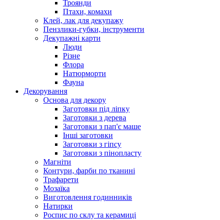
Троянди
Птахи, комахи
Клей, лак для декупажу
Пензлики-губки, інструменти
Декупажні карти
Люди
Різне
Флора
Натюрморти
Фауна
Декорування
Основа для декору
Заготовки під ліпку
Заготовки з дерева
Заготовки з пап'є маше
Інші заготовки
Заготовки з гіпсу
Заготовки з пінопласту
Магніти
Контури, фарби по тканині
Трафарети
Мозаїка
Виготовлення годинників
Натирки
Роспис по склу та керамиці