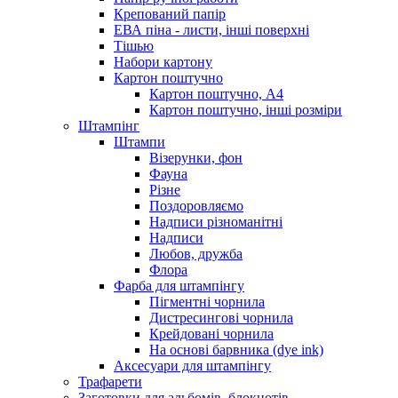
Крепований папір
ЕВА піна - листи, інші поверхні
Тішью
Набори картону
Картон поштучно
Картон поштучно, А4
Картон поштучно, інші розміри
Штампінг
Штампи
Візерунки, фон
Фауна
Різне
Поздоровляємо
Надписи різноманітні
Надписи
Любов, дружба
Флора
Фарба для штампінгу
Пігментні чорнила
Дистресингові чорнила
Крейдовані чорнила
На основі барвника (dye ink)
Аксесуари для штампінгу
Трафарети
Заготовки для альбомів, блокнотів