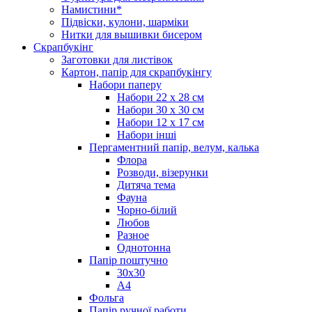
Намистини*
Підвіски, кулони, шарміки
Нитки для вышивки бисером
Скрапбукінг
Заготовки для листівок
Картон, папір для скрапбукінгу
Набори паперу
Набори 22 х 28 см
Набори 30 х 30 см
Набори 12 х 17 см
Набори інші
Пергаментний папір, велум, калька
Флора
Розводи, візерунки
Дитяча тема
Фауна
Чорно-білий
Любов
Разное
Однотонна
Папір поштучно
30х30
А4
Фольга
Папір ручної работи