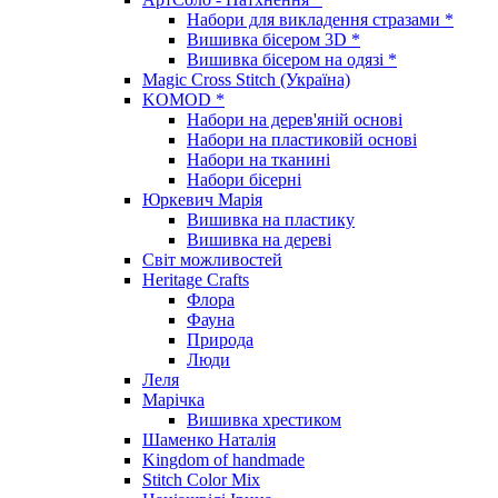
Набори для викладення стразами *
Вишивка бісером 3D *
Вишивка бісером на одязі *
Magic Cross Stitch (Україна)
KOMOD *
Набори на дерев'яній основі
Набори на пластиковій основі
Набори на тканині
Набори бісерні
Юркевич Марія
Вишивка на пластику
Вишивка на дереві
Світ можливостей
Heritage Crafts
Флора
Фауна
Природа
Люди
Леля
Марічка
Вишивка хрестиком
Шаменко Наталія
Kingdom of handmade
Stitch Color Mix