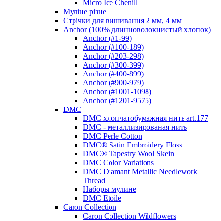
Micro Ice Chenill
Муліне різне
Стрічки для вишивання 2 мм, 4 мм
Anchor (100% длинноволокнистый хлопок)
Anchor (#1-99)
Anchor (#100-189)
Anchor (#203-298)
Anchor (#300-399)
Anchor (#400-899)
Anchor (#900-979)
Anchor (#1001-1098)
Anchor (#1201-9575)
DMC
DMC хлопчатобумажная нить art.177
DMC - металлизированая нить
DMC Perle Cotton
DMC® Satin Embroidery Floss
DMC® Tapestry Wool Skein
DMC Color Variations
DMC Diamant Metallic Needlework
Thread
Наборы мулине
DMC Etoile
Caron Collection
Caron Collection Wildflowers