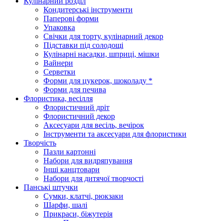
Кулінарний розділ
Кондитерські інструменти
Паперові форми
Упаковка
Свічки для торту, кулінарний декор
Підставки під солодощі
Кулінарні насадки, шприці, мішки
Вайнери
Серветки
Форми для цукерок, шоколаду *
Форми для печива
Флористика, весілля
Флористичний дріт
Флористичний декор
Аксесуари для весіль, вечірок
Інструменти та аксесуари для флористики
Творчість
Пазли картонні
Набори для видряпування
Інші канцтовари
Набори для дитячої творчості
Панські штучки
Сумки, клатчі, рюкзаки
Шарфи, шалі
Прикраси, біжутерія