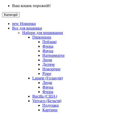
Ваш кошик порожній!
Категорії
new
Новинки
Все для вишивки
Набори для вишивання
Dimensions
Пейзажі
Флора
Фауна
Натюрморти
Люди
Дитяче
Новорічне
Різне
Lanarte (Голандія)
Люди
Фауна
Флора
Bucilla (США)
Vervaco (Бельгія)
Подушки
Картини