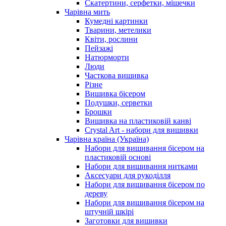
Скатертини, серфетки, мішечки
Чарiвна мить
Кумедні картинки
Тварини, метелики
Квіти, рослини
Пейзажі
Натюрморти
Люди
Часткова вишивка
Різне
Вишивка бісером
Подушки, серветки
Брошки
Вишивка на пластиковій канві
Crystal Art - набори для вишивки
Чарівна країна (Україна)
Набори для вишивання бісером на
пластиковій основі
Набори для вишивання нитками
Аксесуари для рукоділля
Набори для вишивання бісером по
дереву
Набори для вишивання бісером на
штучній шкірі
Заготовки для вишивки