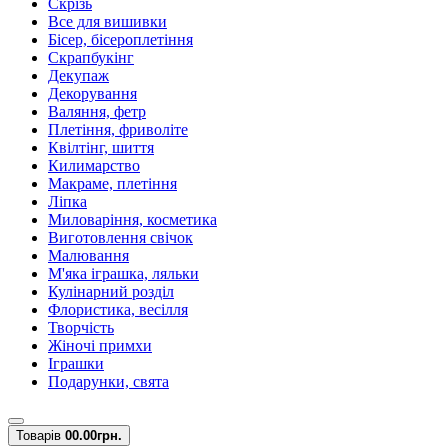
Скрізь
Все для вишивки
Бісер, бісероплетіння
Скрапбукінг
Декупаж
Декорування
Валяння, фетр
Плетіння, фриволіте
Квілтінг, шиття
Килимарство
Макраме, плетіння
Ліпка
Миловаріння, косметика
Виготовлення свічок
Малювання
М'яка іграшка, ляльки
Кулінарний розділ
Флористика, весілля
Творчість
Жіночі примхи
Іграшки
Подарунки, свята
Товарів
0
0.00грн.