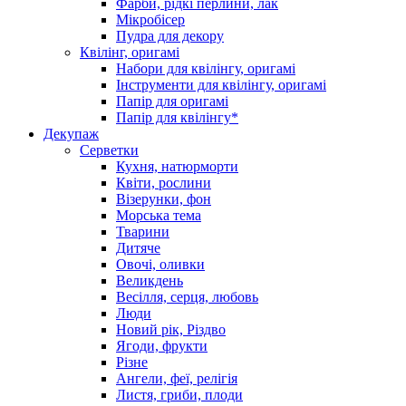
Фарби, рідкі перлини, лак
Мікробісер
Пудра для декору
Квілінг, оригамі
Набори для квілінгу, оригамі
Інструменти для квілінгу, оригамі
Папір для оригамі
Папір для квілінгу*
Декупаж
Серветки
Кухня, натюрморти
Квіти, рослини
Візерунки, фон
Морська тема
Тварини
Дитяче
Овочі, оливки
Великдень
Весілля, серця, любовь
Люди
Новий рік, Різдво
Ягоди, фрукти
Різне
Ангели, феї, релігія
Листя, гриби, плоди