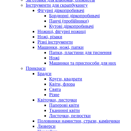
Інструменти для скрапбукингу
Фігурні діркопробивачі
Бордюрні діркопробивачі
Панчі (пробійники)
Кутові діркопробивачі
Ножиці, фігурні ножиці
Ножі, різаки
Різні інструменти
Машинки, ножі, папки
Папки, пластини для тиснення
Ножі
Машинки та приспособи для них
Прикраси
Брадси
Круги, квадрати
Квіти, флора
Свята
Різне
Квіточки, листочки
Паперові квіти
Тканинні квіти
Листочки, пелюстки
Половинки намистин, стрази, камінчики
Люверси