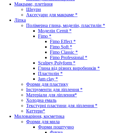
Макраме, плетіння
Шнури
Аксесуари для макраме *
Ліпка
Полімерна глина, моделін, пластилін *
Моделін Cernit *
Fimo *
Fimo Effect *
Fimo Soft *
Fimo Classic *
Fimo Professional *
Sculpey Polyform *
Глина від різних виробників *
Пластилін *
Jam clay *
Форми для пластику
Інструменти для ліплення *
Матеріали для ліплення*
Холодна емаль
Текстурні пластини для ліплення *
Каттери*
Миловаріння, косметика
Форми для мила
Форми поштучно
Фауна