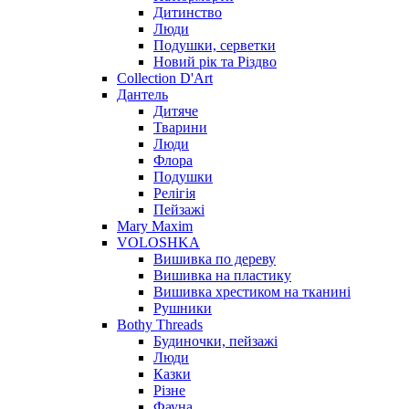
Дитинство
Люди
Подушки, серветки
Новий рік та Різдво
Collection D'Art
Дантель
Дитяче
Тварини
Люди
Флора
Подушки
Релігія
Пейзажі
Mary Maxim
VOLOSHKA
Вишивка по дереву
Вишивка на пластику
Вишивка хрестиком на тканині
Рушники
Bothy Threads
Будиночки, пейзажі
Люди
Казки
Різне
Фауна