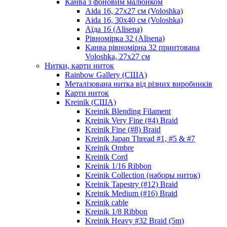
Канва з фоновим малюнком
Aida 16, 27х27 см (Voloshka)
Aida 16, 30х40 см (Voloshka)
Аїда 16 (Alisena)
Рівномірка 32 (Alisena)
Канва рівномірна 32 принтована
Voloshka, 27х27 см
Нитки, карти ниток
Rainbow Gallery (США)
Металізована нитка від різних виробників
Карти ниток
Kreinik (США)
Kreinik Blending Filament
Kreinik Very Fine (#4) Braid
Kreinik Fine (#8) Braid
Kreinik Japan Thread #1, #5 & #7
Kreinik Ombre
Kreinik Cord
Kreinik 1/16 Ribbon
Kreinik Collection (наборы ниток)
Kreinik Tapestry (#12) Braid
Kreinik Medium (#16) Braid
Kreinik cable
Kreinik 1/8 Ribbon
Kreinik Heavy #32 Braid (5m)