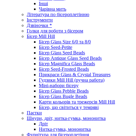
Інші
Чарівна мить
Література по бісероплетінню
Інструменти
Дзвіночки *
Голки для роботи з бісером
Бісер Mill Hill
Бісер Glass Size 6/0 та 8/0
Бісер Seed-Petite
Бісер Glass Seed Beads
Бісер Antique Glass Seed Beads
Бісер Magnifica Glass Beads
Бісер Seed-Frosted Beads
Прикраси Glass & Crystal Treasures
Гудзики Mill Hill (ручна работа)
Міні-набори бісеру
Бісер Glass Pebble Beads
Бісер Glass Bugle Beads
Карти кольорів та трежерсів Mill Hill
Бісер, що світиться у темряві
Паєтки
Шнури, дріт, нитка-гумка, мононитка
Дріт
Нитка-гумка, мононитка
Фурнітура для бісероплетіння