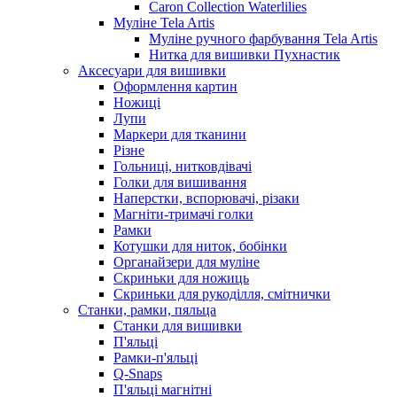
Caron Collection Waterlilies
Муліне Tela Artis
Муліне ручного фарбування Tela Artis
Нитка для вишивки Пухнастик
Аксесуари для вишивки
Оформлення картин
Ножиці
Лупи
Маркери для тканини
Різне
Гольниці, нитковдівачі
Голки для вишивання
Наперстки, вспорювачі, різаки
Магніти-тримачі голки
Рамки
Котушки для ниток, бобінки
Органайзери для муліне
Скриньки для ножиць
Скриньки для рукоділля, смітнички
Станки, рамки, пяльца
Станки для вишивки
П'яльці
Рамки-п'яльці
Q-Snaps
П'яльці магнітні