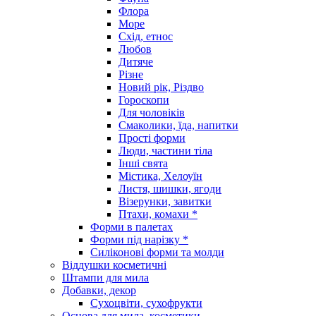
Флора
Море
Схід, етнос
Любов
Дитяче
Різне
Новий рік, Різдво
Гороскопи
Для чоловіків
Смаколики, їда, напитки
Прості форми
Люди, частини тіла
Інші свята
Містика, Хелоуїн
Листя, шишки, ягоди
Візерунки, завитки
Птахи, комахи *
Форми в палетах
Форми під нарізку *
Силіконові форми та молди
Віддушки косметичні
Штампи для мила
Добавки, декор
Сухоцвіти, сухофрукти
Основа для мила, косметики