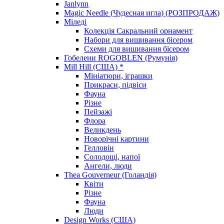
Janlynn
Magic Needle (Чудесная игла) (РОЗПРОДАЖ)
Міледі
Колекція Сакральний орнамент
Набори для вишивання бісером
Схеми для вишивання бісером
Гобелени ROGOBLEN (Румунія)
Mill Hill (США) *
Мініатюри, іграшки
Прикраси, підвіси
Фауна
Різне
Пейзажі
Флора
Великдень
Новорічні картини
Гелловін
Солодощі, напої
Ангели, люди
Thea Gouverneur (Голандія)
Квіти
Різне
Фауна
Люди
Design Works (США)