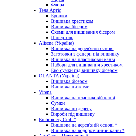
Флора
Тела Артіс
Брошки
Вишивка хрестиком
Вишивка бісером
Схеми для вишивання бісером
Папертоль
Alisena (Україна)
Вишивка на дерев'яній основі
Заготовки з фанери під вишивку
Вишивка на пластиковій канві
Набори для вишивання хрестиком
Еко-сумки під вишивку бісером
OLANTA (Україна)
Вишивка бісером
Вишивка нитками
Virena
Вишивка на пластиковій канві
Сумки
Вишивка по дереву
Вироби під вишивку
Embroidery Craft *
Вишивка на дерев'яній основі *
Вишивка на водорозчинній канві *
АртСоло - Натхнення *