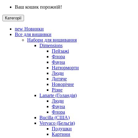
Ваш кошик порожній!
Категорії
new
Новинки
Все для вишивки
Набори для вишивання
Dimensions
Пейзажі
Флора
Фауна
Натюрморти
Люди
Дитяче
Новорічне
Різне
Lanarte (Голандія)
Люди
Фауна
Флора
Bucilla (США)
Vervaco (Бельгія)
Подушки
Картини