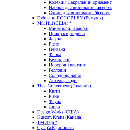
Колекція Сакральний орнамент
Набори для вишивання бісером
Схеми для вишивання бісером
Гобелени ROGOBLEN (Румунія)
Mill Hill (США) *
Мініатюри, іграшки
Прикраси, підвіси
Фауна
Різне
Пейзажі
Флора
Великдень
Новорічні картини
Гелловін
Солодощі, напої
Ангели, люди
Thea Gouverneur (Голандія)
Квіти
Різне
Фауна
Люди
Design Works (США)
Kustom Krafts (Канада)
ТМ Леді *
Сузір'я Єдинорога