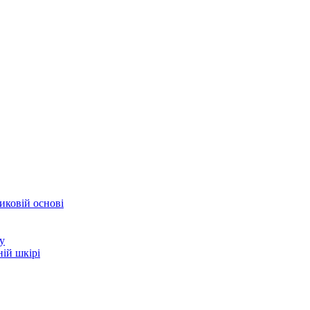
иковій основі
у
ій шкірі