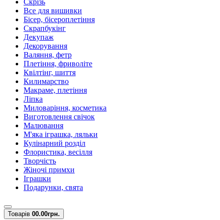
Скрізь
Все для вишивки
Бісер, бісероплетіння
Скрапбукінг
Декупаж
Декорування
Валяння, фетр
Плетіння, фриволіте
Квілтінг, шиття
Килимарство
Макраме, плетіння
Ліпка
Миловаріння, косметика
Виготовлення свічок
Малювання
М'яка іграшка, ляльки
Кулінарний розділ
Флористика, весілля
Творчість
Жіночі примхи
Іграшки
Подарунки, свята
Товарів
0
0.00грн.