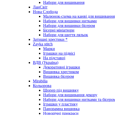
Набори для вишивання
ЛанСвіт
Нова Слобода
Малюнок-схема на канві для вишивання
Набори для вишивки нитками
Набори для вишивки бісером
Бісерні мініатюри
Набори для шиття ляльок
Затишні хрестики *
Zayka stitch
Марки
Іграшки на підвісі
На підставці
ВДВ (Україна)
Декоративні іграшки
Вишивка хрестиком
Вишивка бісером
Mirabilia
Кольорова
Шопер під вишивку
Набори для вишивання декору
Набори для вишивки нитками та бісеро
Іграшки у пластику
Панорамна вишивка
Новорічні прикраси