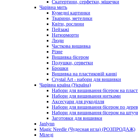
Скатертини, серфетки, мішечки
Чарiвна мить
Кумедні картинки
Тварини, метелики
Квіти, рослини
Пейзажі
Натюрморти
Люди
Часткова вишивка
Різне
Вишивка бісером
Подушки, серветки
Брошки
Вишивка на пластиковій канві
Crystal Art - набори для вишивки
Чарівна країна (Україна)
Набори для вишивання бісером на пласт
Набори для вишивання нитками
Аксесуари для рукоділля
Набори для вишивання бісером по дерев
Набори для вишивання бісером на штучн
Заготовки для вишивки
Janlynn
Magic Needle (Чудесная игла) (РОЗПРОДАЖ)
Міледі