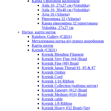
Канва з фоновим малюнком
Aida 16, 27х27 см (Voloshka)
Aida 16, 30х40 см (Voloshka)
Аїда 16 (Alisena)
Рівномірка 32 (Alisena)
Канва рівномірна 32 принтована
Voloshka, 27х27 см
Нитки, карти ниток
Rainbow Gallery (США)
Металізована нитка від різних виробників
Карти ниток
Kreinik (США)
Kreinik Blending Filament
Kreinik Very Fine (#4) Braid
Kreinik Fine (#8) Braid
Kreinik Japan Thread #1, #5 & #7
Kreinik Ombre
Kreinik Cord
Kreinik 1/16 Ribbon
Kreinik Collection (наборы ниток)
Kreinik Tapestry (#12) Braid
Kreinik Medium (#16) Braid
Kreinik cable
Kreinik 1/8 Ribbon
Kreinik Heavy #32 Braid (5m)