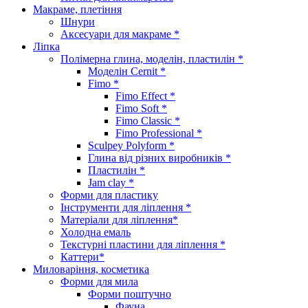
Макраме, плетіння
Шнури
Аксесуари для макраме *
Ліпка
Полімерна глина, моделін, пластилін *
Моделін Cernit *
Fimo *
Fimo Effect *
Fimo Soft *
Fimo Classic *
Fimo Professional *
Sculpey Polyform *
Глина від різних виробників *
Пластилін *
Jam clay *
Форми для пластику
Інструменти для ліплення *
Матеріали для ліплення*
Холодна емаль
Текстурні пластини для ліплення *
Каттери*
Миловаріння, косметика
Форми для мила
Форми поштучно
Фауна