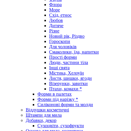
Флора
Море
Схід, етнос
Любов
Дитяче
Різне
Новий рік, Різдво
Гороскопи
Для чоловіків
Смаколики, їда, напитки
Прості форми
Люди, частини тіла
Інші свята
Містика, Хелоуїн
Листя, шишки, ягоди
Візерунки, завитки
Птахи, комахи *
Форми в палетах
Форми під нарізку *
Силіконові форми та молди
Віддушки косметичні
Штампи для мила
Добавки, декор
Сухоцвіти, сухофрукти
Основа для мила, косметики