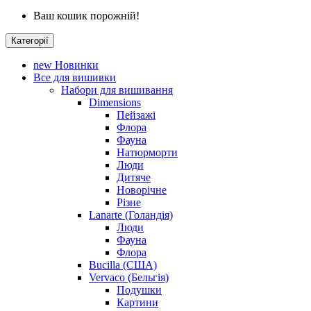
Ваш кошик порожній!
Категорії
new
Новинки
Все для вишивки
Набори для вишивання
Dimensions
Пейзажі
Флора
Фауна
Натюрморти
Люди
Дитяче
Новорічне
Різне
Lanarte (Голандія)
Люди
Фауна
Флора
Bucilla (США)
Vervaco (Бельгія)
Подушки
Картини