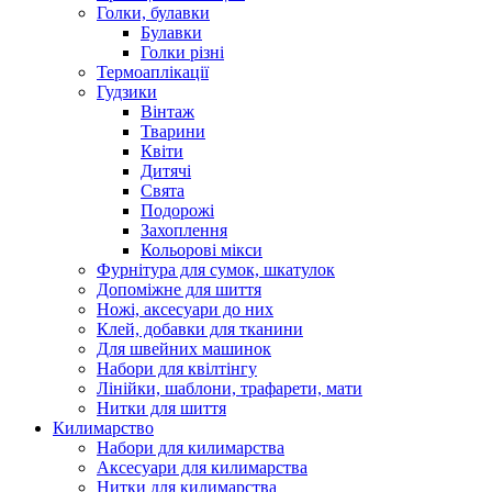
Голки, булавки
Булавки
Голки різні
Термоаплікації
Гудзики
Вінтаж
Тварини
Квіти
Дитячі
Свята
Подорожі
Захоплення
Кольорові мікси
Фурнітура для сумок, шкатулок
Допоміжне для шиття
Ножі, аксесуари до них
Клей, добавки для тканини
Для швейних машинок
Набори для квілтінгу
Лінійки, шаблони, трафарети, мати
Нитки для шиття
Килимарство
Набори для килимарства
Аксесуари для килимарства
Нитки для килимарства