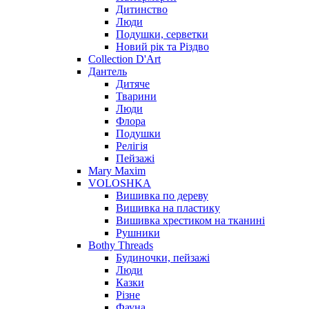
Дитинство
Люди
Подушки, серветки
Новий рік та Різдво
Collection D'Art
Дантель
Дитяче
Тварини
Люди
Флора
Подушки
Релігія
Пейзажі
Mary Maxim
VOLOSHKA
Вишивка по дереву
Вишивка на пластику
Вишивка хрестиком на тканині
Рушники
Bothy Threads
Будиночки, пейзажі
Люди
Казки
Різне
Фауна