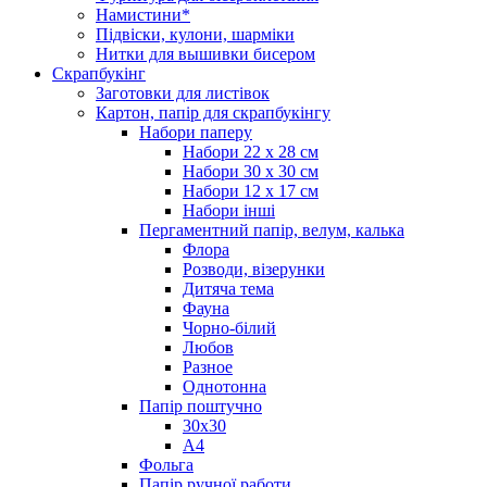
Намистини*
Підвіски, кулони, шарміки
Нитки для вышивки бисером
Скрапбукінг
Заготовки для листівок
Картон, папір для скрапбукінгу
Набори паперу
Набори 22 х 28 см
Набори 30 х 30 см
Набори 12 х 17 см
Набори інші
Пергаментний папір, велум, калька
Флора
Розводи, візерунки
Дитяча тема
Фауна
Чорно-білий
Любов
Разное
Однотонна
Папір поштучно
30х30
А4
Фольга
Папір ручної работи