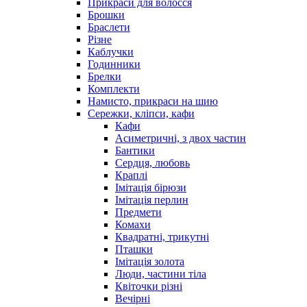
Прикраси для волосся
Брошки
Браслети
Різне
Каблучки
Годинники
Брелки
Комплекти
Намисто, прикраси на шию
Сережки, кліпси, кафи
Кафи
Асиметричні, з двох частин
Бантики
Сердця, любовь
Краплі
Імітація бірюзи
Імітація перлин
Предмети
Комахи
Квадратні, трикутні
Пташки
Імітація золота
Люди, частини тіла
Квіточки різні
Вечірні