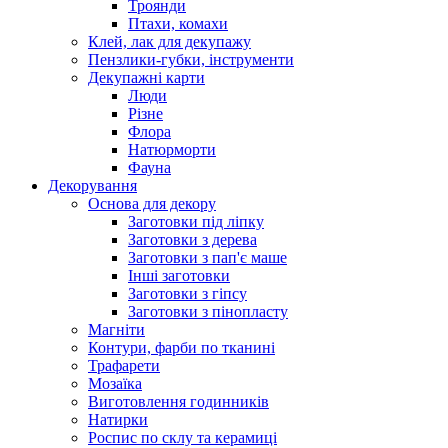
Троянди
Птахи, комахи
Клей, лак для декупажу
Пензлики-губки, інструменти
Декупажні карти
Люди
Різне
Флора
Натюрморти
Фауна
Декорування
Основа для декору
Заготовки під ліпку
Заготовки з дерева
Заготовки з пап'є маше
Інші заготовки
Заготовки з гіпсу
Заготовки з пінопласту
Магніти
Контури, фарби по тканині
Трафарети
Мозаїка
Виготовлення годинників
Натирки
Роспис по склу та керамиці