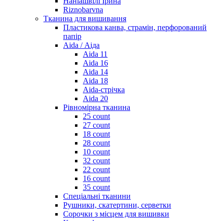
Наніашвілі Ірина
Riznobarvna
Тканина для вишивання
Пластикова канва, страмін, перфорований
папір
Aida / Аіда
Aida 11
Aida 16
Aida 14
Aida 18
Aida-стрічка
Aida 20
Рівномірна тканина
25 count
27 count
18 count
28 count
10 count
32 count
22 count
16 count
35 count
Спеціальні тканини
Рушники, скатертини, серветки
Сорочки з місцем для вишивки