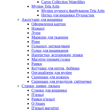
Caron Collection Waterlilies
Муліне Tela Artis
Муліне ручного фарбування Tela Artis
Нитка для вишивки Пухнастик
Аксесуари для вишивки
Оформлення картин
Ножиці
Лупи
Маркери для тканини
Різне
Гольниці, нитковдівачі
Голки для вишивання
Наперстки, вспорювачі, різаки
Магніти-тримачі голки
Рамки
Котушки для ниток, бобінки
Органайзери для муліне
Скриньки для ножиць
Скриньки для рукоділля, смітнички
Станки, рамки, пяльца
Станки для вишивки
П'яльці
Рамки-п'яльці
Q-Snaps
П'яльці магнітні