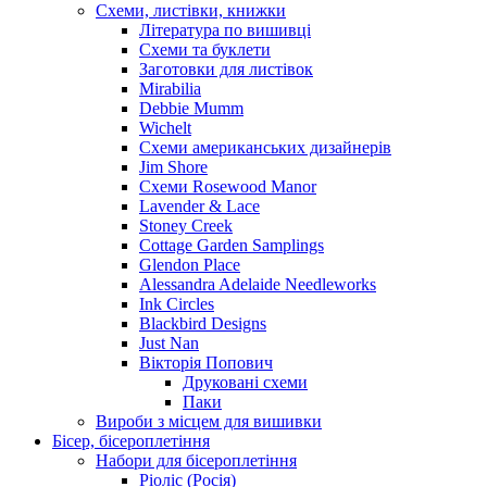
Схеми, листівки, книжки
Література по вишивці
Схеми та буклети
Заготовки для листівок
Mirabilia
Debbie Mumm
Wichelt
Схеми американських дизайнерів
Jim Shore
Cхеми Rosewood Manor
Lavender & Lace
Stoney Creek
Cottage Garden Samplings
Glendon Place
Alessandra Adelaide Needleworks
Ink Circles
Blackbird Designs
Just Nan
Вікторія Попович
Друковані схеми
Паки
Вироби з місцем для вишивки
Бісер, бісероплетіння
Набори для бісероплетіння
Ріоліс (Росія)