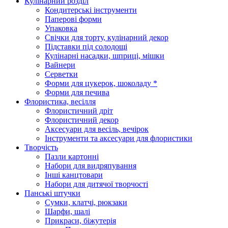
Кулінарний розділ
Кондитерські інструменти
Паперові форми
Упаковка
Свічки для торту, кулінарний декор
Підставки під солодощі
Кулінарні насадки, шприці, мішки
Вайнери
Серветки
Форми для цукерок, шоколаду *
Форми для печива
Флористика, весілля
Флористичний дріт
Флористичний декор
Аксесуари для весіль, вечірок
Інструменти та аксесуари для флористики
Творчість
Пазли картонні
Набори для видряпування
Інші канцтовари
Набори для дитячої творчості
Панські штучки
Сумки, клатчі, рюкзаки
Шарфи, шалі
Прикраси, біжутерія