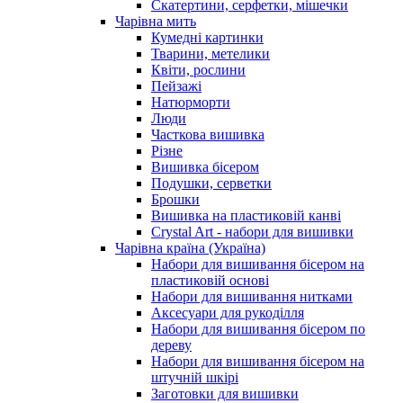
Скатертини, серфетки, мішечки
Чарiвна мить
Кумедні картинки
Тварини, метелики
Квіти, рослини
Пейзажі
Натюрморти
Люди
Часткова вишивка
Різне
Вишивка бісером
Подушки, серветки
Брошки
Вишивка на пластиковій канві
Crystal Art - набори для вишивки
Чарівна країна (Україна)
Набори для вишивання бісером на
пластиковій основі
Набори для вишивання нитками
Аксесуари для рукоділля
Набори для вишивання бісером по
дереву
Набори для вишивання бісером на
штучній шкірі
Заготовки для вишивки