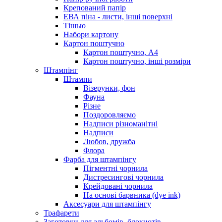
Крепований папір
ЕВА піна - листи, інші поверхні
Тішью
Набори картону
Картон поштучно
Картон поштучно, А4
Картон поштучно, інші розміри
Штампінг
Штампи
Візерунки, фон
Фауна
Різне
Поздоровляємо
Надписи різноманітні
Надписи
Любов, дружба
Флора
Фарба для штампінгу
Пігментні чорнила
Дистресингові чорнила
Крейдовані чорнила
На основі барвника (dye ink)
Аксесуари для штампінгу
Трафарети
Заготовки для альбомів, блокнотів