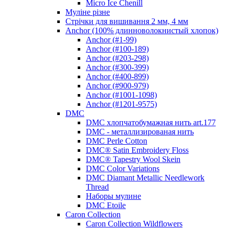
Micro Ice Chenill
Муліне різне
Стрічки для вишивання 2 мм, 4 мм
Anchor (100% длинноволокнистый хлопок)
Anchor (#1-99)
Anchor (#100-189)
Anchor (#203-298)
Anchor (#300-399)
Anchor (#400-899)
Anchor (#900-979)
Anchor (#1001-1098)
Anchor (#1201-9575)
DMC
DMC хлопчатобумажная нить art.177
DMC - металлизированая нить
DMC Perle Cotton
DMC® Satin Embroidery Floss
DMC® Tapestry Wool Skein
DMC Color Variations
DMC Diamant Metallic Needlework
Thread
Наборы мулине
DMC Etoile
Caron Collection
Caron Collection Wildflowers