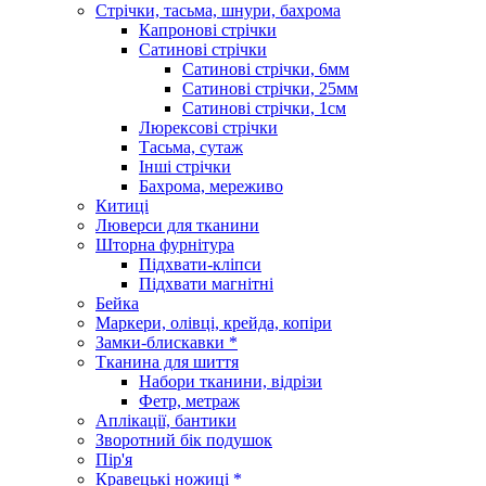
Стрічки, тасьма, шнури, бахрома
Капронові стрічки
Сатинові стрічки
Сатинові стрічки, 6мм
Сатинові стрічки, 25мм
Сатинові стрічки, 1см
Люрексові стрічки
Тасьма, сутаж
Інші стрічки
Бахрома, мереживо
Китиці
Люверси для тканини
Шторна фурнітура
Підхвати-кліпси
Підхвати магнітні
Бейка
Маркери, олівці, крейда, копіри
Замки-блискавки *
Тканина для шиття
Набори тканини, відрізи
Фетр, метраж
Аплікації, бантики
Зворотний бік подушок
Пір'я
Кравецькі ножиці *