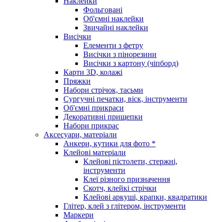
Наклейки
Фольговані
Об'ємні наклейки
Звичайні наклейки
Висічки
Елементи з фетру
Висічки з пінорезини
Висічки з картону (чіпборд)
Карти 3D, колажі
Пряжки
Набори стрічок, тасьми
Сургучні печатки, віск, інструменти
Об'ємні прикраси
Декоративні прищепки
Набори прикрас
Аксесуари, матеріали
Анкери, кутики для фото *
Клейові матеріали
Клейові пістолети, стержні,
інструменти
Клеї різного призначення
Скотч, клейкі стрічки
Клейові аркуші, крапки, квадратики
Глітер, клей з глітером, інструменти
Маркери