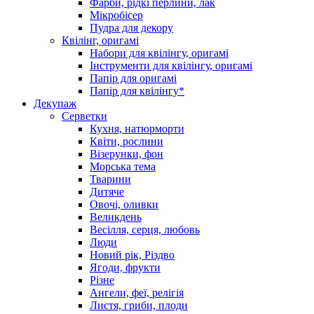
Фарби, рідкі перлини, лак
Мікробісер
Пудра для декору
Квілінг, оригамі
Набори для квілінгу, оригамі
Інструменти для квілінгу, оригамі
Папір для оригамі
Папір для квілінгу*
Декупаж
Серветки
Кухня, натюрморти
Квіти, рослини
Візерунки, фон
Морська тема
Тварини
Дитяче
Овочі, оливки
Великдень
Весілля, серця, любовь
Люди
Новий рік, Різдво
Ягоди, фрукти
Різне
Ангели, феї, релігія
Листя, гриби, плоди