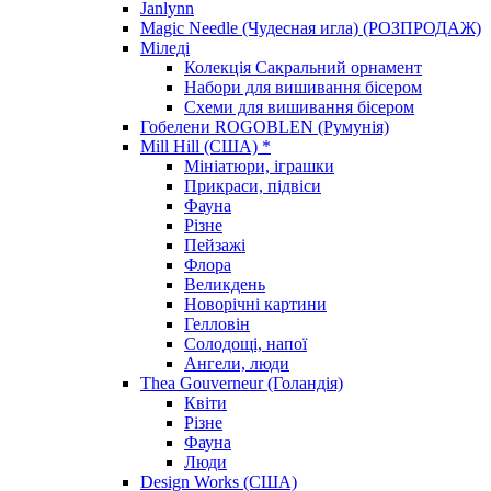
Janlynn
Magic Needle (Чудесная игла) (РОЗПРОДАЖ)
Міледі
Колекція Сакральний орнамент
Набори для вишивання бісером
Схеми для вишивання бісером
Гобелени ROGOBLEN (Румунія)
Mill Hill (США) *
Мініатюри, іграшки
Прикраси, підвіси
Фауна
Різне
Пейзажі
Флора
Великдень
Новорічні картини
Гелловін
Солодощі, напої
Ангели, люди
Thea Gouverneur (Голандія)
Квіти
Різне
Фауна
Люди
Design Works (США)