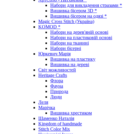
Набори для викладення стразами *
Вишивка бісером 3D *
Вишивка бісером на одязі *
Magic Cross Stitch (Україна)
KOMOD *
Набори на дерев'яній основі
Набори на пластиковій основі
Набори на тканині
Набори бісерні
Юркевич Марія
Вишивка на пластику
Вишивка на дереві
Світ можливостей
Heritage Crafts
Флора
Фауна
Природа
Люди
Леля
Марічка
Вишивка хрестиком
Шаменко Наталія
Kingdom of handmade
Stitch Color Mix