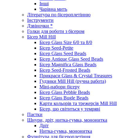
Інші
Чарівна мить
Література по бісероплетінню
Інструменти
Дзвіночки *
Голки для роботи з бісером
Бісер Mill Hill
Бісер Glass Size 6/0 та 8/0
Бісер Seed-Petite
Бісер Glass Seed Beads
Бісер Antique Glass Seed Beads
Бісер Magnifica Glass Beads
Бісер Seed-Frosted Beads
Прикраси Glass & Crystal Treasures
Гудзики Mill Hill (ручна работа)
Міні-набори бісеру
Бісер Glass Pebble Beads
Бісер Glass Bugle Beads
Карти кольорів та трежерсів Mill Hill
Бісер, що світиться у темряві
Паєтки
Шнури, дріт, нитка-гумка, мононитка
Дріт
Нитка-гумка, мононитка
Фурнітура для бісероплетіння