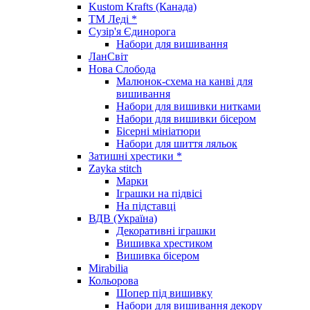
Kustom Krafts (Канада)
ТМ Леді *
Сузір'я Єдинорога
Набори для вишивання
ЛанСвіт
Нова Слобода
Малюнок-схема на канві для
вишивання
Набори для вишивки нитками
Набори для вишивки бісером
Бісерні мініатюри
Набори для шиття ляльок
Затишні хрестики *
Zayka stitch
Марки
Іграшки на підвісі
На підставці
ВДВ (Україна)
Декоративні іграшки
Вишивка хрестиком
Вишивка бісером
Mirabilia
Кольорова
Шопер під вишивку
Набори для вишивання декору