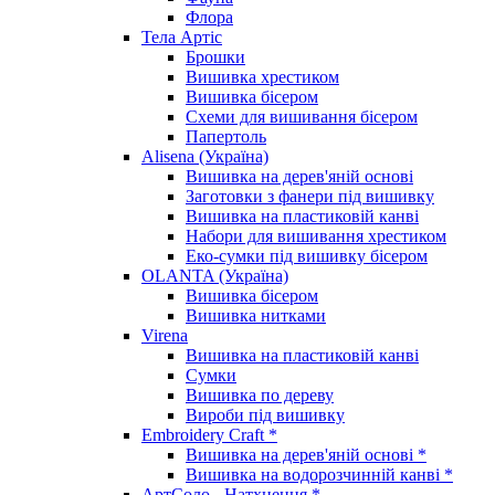
Флора
Тела Артіс
Брошки
Вишивка хрестиком
Вишивка бісером
Схеми для вишивання бісером
Папертоль
Alisena (Україна)
Вишивка на дерев'яній основі
Заготовки з фанери під вишивку
Вишивка на пластиковій канві
Набори для вишивання хрестиком
Еко-сумки під вишивку бісером
OLANTA (Україна)
Вишивка бісером
Вишивка нитками
Virena
Вишивка на пластиковій канві
Сумки
Вишивка по дереву
Вироби під вишивку
Embroidery Craft *
Вишивка на дерев'яній основі *
Вишивка на водорозчинній канві *
АртСоло - Натхнення *