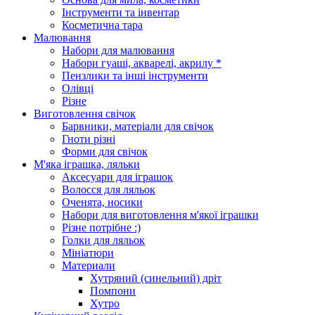
Інструменти та інвентар
Косметична тара
Малювання
Набори для малювання
Набори гуаші, акварелі, акрилу *
Пензлики та інші інструменти
Олівці
Різне
Виготовлення свічок
Барвники, матеріали для свічок
Гноти різні
Форми для свічок
М'яка іграшка, ляльки
Аксесуари для іграшок
Волосся для ляльок
Оченята, носики
Набори для виготовлення м'якої іграшки
Різне потрібне :)
Голки для ляльок
Мініатюри
Материали
Хутряний (синельний) дріт
Помпони
Хутро