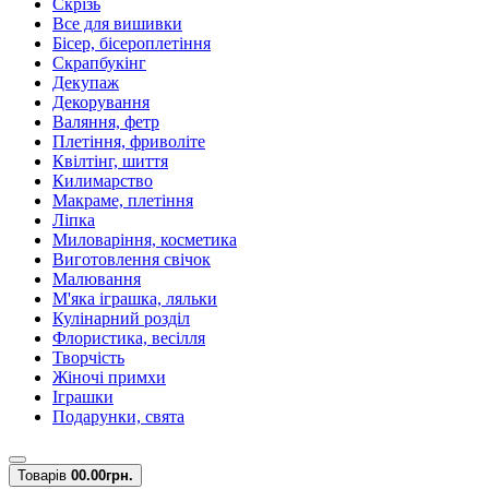
Скрізь
Все для вишивки
Бісер, бісероплетіння
Скрапбукінг
Декупаж
Декорування
Валяння, фетр
Плетіння, фриволіте
Квілтінг, шиття
Килимарство
Макраме, плетіння
Ліпка
Миловаріння, косметика
Виготовлення свічок
Малювання
М'яка іграшка, ляльки
Кулінарний розділ
Флористика, весілля
Творчість
Жіночі примхи
Іграшки
Подарунки, свята
Товарів
0
0.00грн.