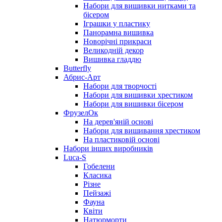
Набори для вишивки нитками та
бісером
Іграшки у пластику
Панорамна вишивка
Новорічні прикраси
Великодній декор
Вишивка гладдю
Butterfly
Абрис-Арт
Набори для творчості
Набори для вишивки хрестиком
Набори для вишивки бісером
ФрузелОк
На дерев'яній основі
Набори для вишивання хрестиком
На пластиковій основі
Набори інших виробників
Luca-S
Гобелени
Класика
Різне
Пейзажі
Фауна
Квіти
Натюрморти