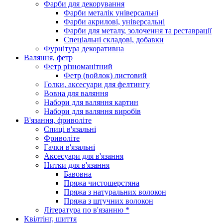
Фарби для декорування
Фарби металік універсальні
Фарби акрилові, універсальні
Фарби для металу, золочення та реставрації
Спеціальні складові, добавки
Фурнітура декоративна
Валяння, фетр
Фетр різноманітний
Фетр (войлок) листовий
Голки, аксесуари для фелтингу
Вовна для валяння
Набори для валяння картин
Набори для валяння виробів
В'язання, фриволіте
Спиці в'язальні
Фриволіте
Гачки в'язальні
Аксесуари для в'язання
Нитки для в'язання
Бавовна
Пряжа чистошерстяна
Пряжа з натуральних волокон
Пряжа з штучних волокон
Література по в'язанню *
Квілтінг, шиття