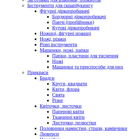
Інструменти для скрапбукингу
Фігурні діркопробивачі
Бордюрні діркопробивачі
Панчі (пробійники)
Кутові діркопробивачі
Ножиці, фігурні ножиці
Ножі, різаки
Різні інструменти
Машинки, ножі, папки
Папки, пластини для тиснення
Ножі
Машинки та приспособи для них
Прикраси
Брадси
Круги, квадрати
Квіти, флора
Свята
Різне
Квіточки, листочки
Паперові квіти
Тканинні квіти
Листочки, пелюстки
Половинки намистин, стрази, камінчики
Люверси