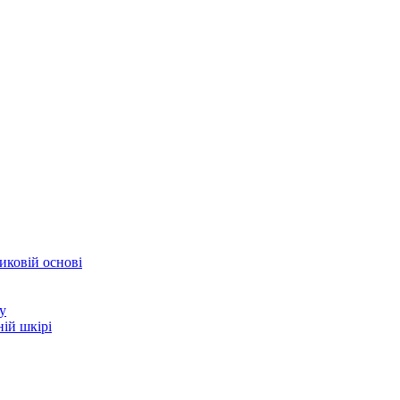
иковій основі
у
ій шкірі