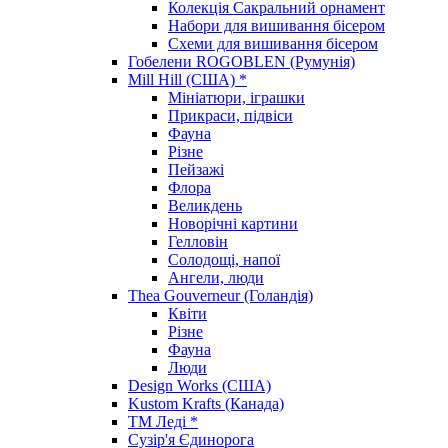
Колекція Сакральний орнамент
Набори для вишивання бісером
Схеми для вишивання бісером
Гобелени ROGOBLEN (Румунія)
Mill Hill (США) *
Мініатюри, іграшки
Прикраси, підвіси
Фауна
Різне
Пейзажі
Флора
Великдень
Новорічні картини
Гелловін
Солодощі, напої
Ангели, люди
Thea Gouverneur (Голандія)
Квіти
Різне
Фауна
Люди
Design Works (США)
Kustom Krafts (Канада)
ТМ Леді *
Сузір'я Єдинорога