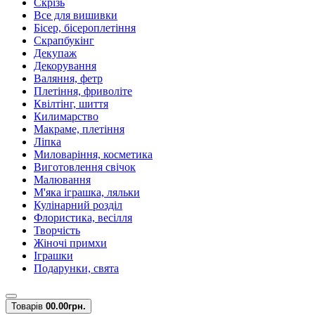
Скрізь
Все для вишивки
Бісер, бісероплетіння
Скрапбукінг
Декупаж
Декорування
Валяння, фетр
Плетіння, фриволіте
Квілтінг, шиття
Килимарство
Макраме, плетіння
Ліпка
Миловаріння, косметика
Виготовлення свічок
Малювання
М'яка іграшка, ляльки
Кулінарний розділ
Флористика, весілля
Творчість
Жіночі примхи
Іграшки
Подарунки, свята
Товарів
0
0.00грн.