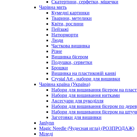
Скатертини, серфетки, мішечки
Чарiвна мить
Кумедні картинки
Тварини, метелики
Квіти, рослини
Пейзажі
Натюрморти
Люди
Часткова вишивка
Різне
Вишивка бісером
Подушки, серветки
Брошки
Вишивка на пластиковій канві
Crystal Art - набори для вишивки
Чарівна країна (Україна)
Набори для вишивання бісером на пласт
Набори для вишивання нитками
Аксесуари для рукоділля
Набори для вишивання бісером по дерев
Набори для вишивання бісером на штучн
Заготовки для вишивки
Janlynn
Magic Needle (Чудесная игла) (РОЗПРОДАЖ)
Міледі