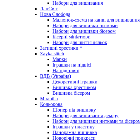
Набори для вишивання
ЛанСвіт
Нова Слобода
Малюнок-схема на канві для вишивання
Набори для вишивки нитками
Набори для вишивки бісером
Бісерні мініатюри
Набори для шиття ляльок
Затишні хрестики *
Zayka stitch
Марки
Іграшки на підвісі
На підставці
ВДВ (Україна)
Декоративні іграшки
Вишивка хрестиком
Вишивка бісером
Mirabilia
Кольорова
Шопер під вишивку
Набори для вишивання декору
Набори для вишивки нитками та бісеро
Іграшки у пластику
Панорамна вишивка
Новорічні прикраси