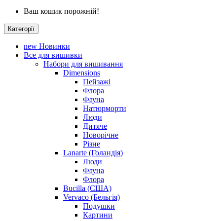
Ваш кошик порожній!
Категорії
new
Новинки
Все для вишивки
Набори для вишивання
Dimensions
Пейзажі
Флора
Фауна
Натюрморти
Люди
Дитяче
Новорічне
Різне
Lanarte (Голандія)
Люди
Фауна
Флора
Bucilla (США)
Vervaco (Бельгія)
Подушки
Картини