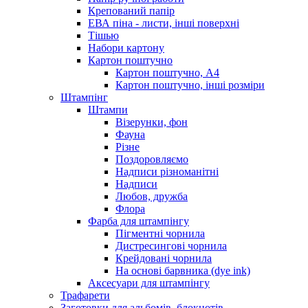
Крепований папір
ЕВА піна - листи, інші поверхні
Тішью
Набори картону
Картон поштучно
Картон поштучно, А4
Картон поштучно, інші розміри
Штампінг
Штампи
Візерунки, фон
Фауна
Різне
Поздоровляємо
Надписи різноманітні
Надписи
Любов, дружба
Флора
Фарба для штампінгу
Пігментні чорнила
Дистресингові чорнила
Крейдовані чорнила
На основі барвника (dye ink)
Аксесуари для штампінгу
Трафарети
Заготовки для альбомів, блокнотів