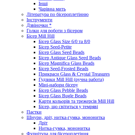
Інші
Чарівна мить
Література по бісероплетінню
Інструменти
Дзвіночки *
Голки для роботи з бісером
Бісер Mill Hill
Бісер Glass Size 6/0 та 8/0
Бісер Seed-Petite
Бісер Glass Seed Beads
Бісер Antique Glass Seed Beads
Бісер Magnifica Glass Beads
Бісер Seed-Frosted Beads
Прикраси Glass & Crystal Treasures
Гудзики Mill Hill (ручна работа)
Міні-набори бісеру
Бісер Glass Pebble Beads
Бісер Glass Bugle Beads
Карти кольорів та трежерсів Mill Hill
Бісер, що світиться у темряві
Паєтки
Шнури, дріт, нитка-гумка, мононитка
Дріт
Нитка-гумка, мононитка
Фурнітура для бісероплетіння