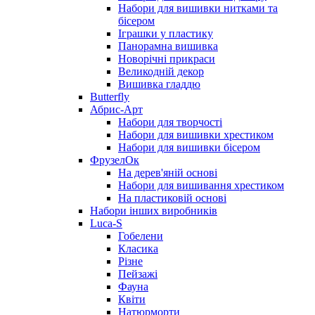
Набори для вишивки нитками та
бісером
Іграшки у пластику
Панорамна вишивка
Новорічні прикраси
Великодній декор
Вишивка гладдю
Butterfly
Абрис-Арт
Набори для творчості
Набори для вишивки хрестиком
Набори для вишивки бісером
ФрузелОк
На дерев'яній основі
Набори для вишивання хрестиком
На пластиковій основі
Набори інших виробників
Luca-S
Гобелени
Класика
Різне
Пейзажі
Фауна
Квіти
Натюрморти