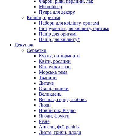
Фарби, рідкі перлини, лак
Мікробісер
Пудра для декору
Квілінг, оригамі
Набори для квілінгу, оригамі
Інструменти для квілінгу, оригамі
Папір для оригамі
Папір для квілінгу*
Декупаж
Серветки
Кухня, натюрморти
Квіти, рослини
Візерунки, фон
Морська тема
Тварини
Дитяче
Овочі, оливки
Великдень
Весілля, серця, любовь
Люди
Новий рік, Різдво
Ягоди, фрукти
Різне
Ангели, феї, релігія
Листя, гриби, плоди