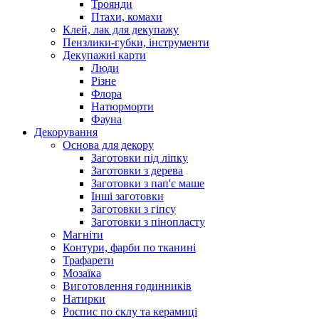
Троянди
Птахи, комахи
Клей, лак для декупажу
Пензлики-губки, інструменти
Декупажні карти
Люди
Різне
Флора
Натюрморти
Фауна
Декорування
Основа для декору
Заготовки під ліпку
Заготовки з дерева
Заготовки з пап'є маше
Інші заготовки
Заготовки з гіпсу
Заготовки з пінопласту
Магніти
Контури, фарби по тканині
Трафарети
Мозаїка
Виготовлення годинників
Натирки
Роспис по склу та керамиці