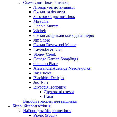
Схеми, листівки, книжки
Література по вишивці
Схеми та буклети
Заготовки для листівок
Mirabilia
Debbie Mumm
Wichelt
Схеми американських дизайнерів
Jim Shore
Cхеми Rosewood Manor
Lavender & Lace
Stoney Creek
Cottage Garden Samplings
Glendon Place
Alessandra Adelaide Needleworks
Ink Circles
Blackbird Designs
Just Nan
Вікторія Попович
Друковані схеми
Паки
Вироби з місцем для вишивки
Бісер, бісероплетіння
Набори для бісероплетіння
Ріоліс (Росія)