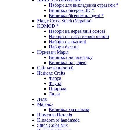
Набори для викладення стразами *
Вишивка бісером 3D *
Вишивка бісером на одязі *
Magic Cross Stitch (Україна)
KOMOD *
Набори на дерев'яній основі
Набори на пластиковій основі
Набори на тканині
Набори бісерні
Юркевич Марія
Вишивка на пластику
Вишивка на дереві
Світ можливостей
Heritage Crafts
Флора
Фауна
Природа
Люди
Леля
Марічка
Вишивка хрестиком
Шаменко Наталія
Kingdom of handmade
Stitch Color Mix