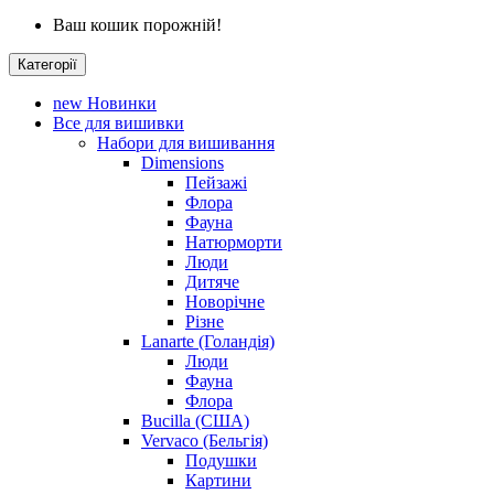
Ваш кошик порожній!
Категорії
new
Новинки
Все для вишивки
Набори для вишивання
Dimensions
Пейзажі
Флора
Фауна
Натюрморти
Люди
Дитяче
Новорічне
Різне
Lanarte (Голандія)
Люди
Фауна
Флора
Bucilla (США)
Vervaco (Бельгія)
Подушки
Картини