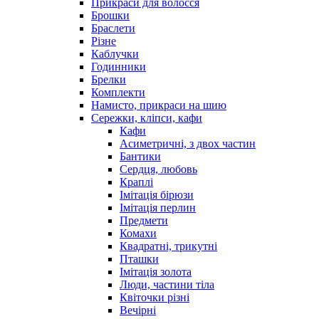
Прикраси для волосся
Брошки
Браслети
Різне
Каблучки
Годинники
Брелки
Комплекти
Намисто, прикраси на шию
Сережки, кліпси, кафи
Кафи
Асиметричні, з двох частин
Бантики
Сердця, любовь
Краплі
Імітація бірюзи
Імітація перлин
Предмети
Комахи
Квадратні, трикутні
Пташки
Імітація золота
Люди, частини тіла
Квіточки різні
Вечірні