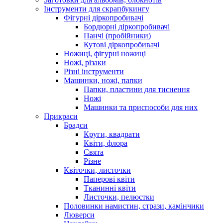
Інструменти для скрапбукингу
Фігурні діркопробивачі
Бордюрні діркопробивачі
Панчі (пробійники)
Кутові діркопробивачі
Ножиці, фігурні ножиці
Ножі, різаки
Різні інструменти
Машинки, ножі, папки
Папки, пластини для тиснення
Ножі
Машинки та приспособи для них
Прикраси
Брадси
Круги, квадрати
Квіти, флора
Свята
Різне
Квіточки, листочки
Паперові квіти
Тканинні квіти
Листочки, пелюстки
Половинки намистин, стрази, камінчики
Люверси