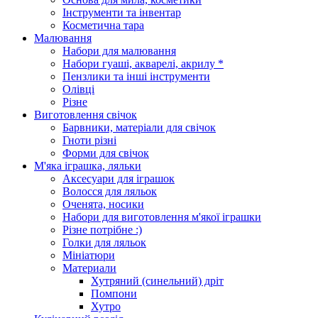
Інструменти та інвентар
Косметична тара
Малювання
Набори для малювання
Набори гуаші, акварелі, акрилу *
Пензлики та інші інструменти
Олівці
Різне
Виготовлення свічок
Барвники, матеріали для свічок
Гноти різні
Форми для свічок
М'яка іграшка, ляльки
Аксесуари для іграшок
Волосся для ляльок
Оченята, носики
Набори для виготовлення м'якої іграшки
Різне потрібне :)
Голки для ляльок
Мініатюри
Материали
Хутряний (синельний) дріт
Помпони
Хутро