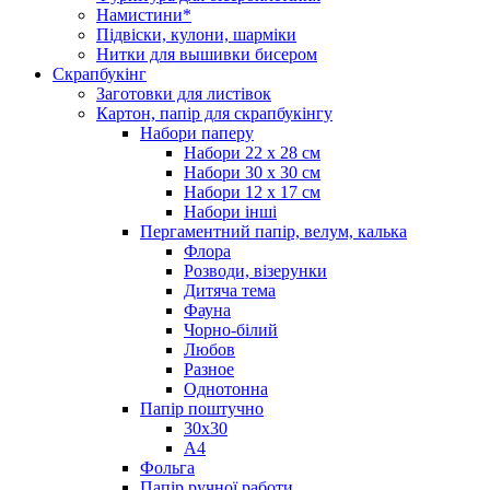
Намистини*
Підвіски, кулони, шарміки
Нитки для вышивки бисером
Скрапбукінг
Заготовки для листівок
Картон, папір для скрапбукінгу
Набори паперу
Набори 22 х 28 см
Набори 30 х 30 см
Набори 12 х 17 см
Набори інші
Пергаментний папір, велум, калька
Флора
Розводи, візерунки
Дитяча тема
Фауна
Чорно-білий
Любов
Разное
Однотонна
Папір поштучно
30х30
А4
Фольга
Папір ручної работи