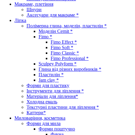
Макраме, плетіння
Шнури
Аксесуари для макраме *
Ліпка
Полімерна глина, моделін, пластилін *
Моделін Cernit *
Fimo *
Fimo Effect *
Fimo Soft *
Fimo Classic *
Fimo Professional *
Sculpey Polyform *
Глина від різних виробників *
Пластилін *
Jam clay *
Форми для пластику
Інструменти для ліплення *
Матеріали для ліплення*
Холодна емаль
Текстурні пластини для ліплення *
Каттери*
Миловаріння, косметика
Форми для мила
Форми поштучно
Фауна