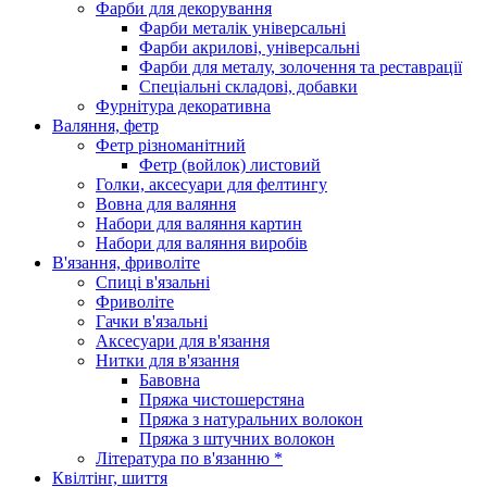
Фарби для декорування
Фарби металік універсальні
Фарби акрилові, універсальні
Фарби для металу, золочення та реставрації
Спеціальні складові, добавки
Фурнітура декоративна
Валяння, фетр
Фетр різноманітний
Фетр (войлок) листовий
Голки, аксесуари для фелтингу
Вовна для валяння
Набори для валяння картин
Набори для валяння виробів
В'язання, фриволіте
Спиці в'язальні
Фриволіте
Гачки в'язальні
Аксесуари для в'язання
Нитки для в'язання
Бавовна
Пряжа чистошерстяна
Пряжа з натуральних волокон
Пряжа з штучних волокон
Література по в'язанню *
Квілтінг, шиття