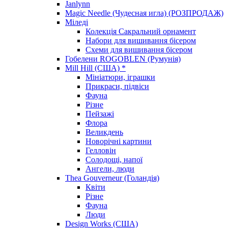
Janlynn
Magic Needle (Чудесная игла) (РОЗПРОДАЖ)
Міледі
Колекція Сакральний орнамент
Набори для вишивання бісером
Схеми для вишивання бісером
Гобелени ROGOBLEN (Румунія)
Mill Hill (США) *
Мініатюри, іграшки
Прикраси, підвіси
Фауна
Різне
Пейзажі
Флора
Великдень
Новорічні картини
Гелловін
Солодощі, напої
Ангели, люди
Thea Gouverneur (Голандія)
Квіти
Різне
Фауна
Люди
Design Works (США)