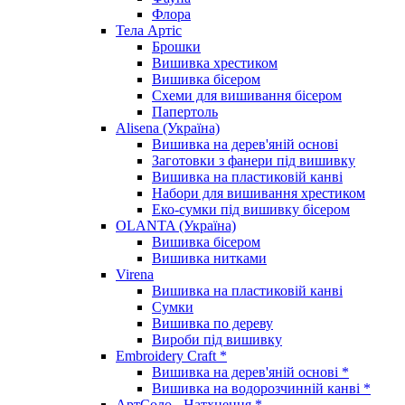
Флора
Тела Артіс
Брошки
Вишивка хрестиком
Вишивка бісером
Схеми для вишивання бісером
Папертоль
Alisena (Україна)
Вишивка на дерев'яній основі
Заготовки з фанери під вишивку
Вишивка на пластиковій канві
Набори для вишивання хрестиком
Еко-сумки під вишивку бісером
OLANTA (Україна)
Вишивка бісером
Вишивка нитками
Virena
Вишивка на пластиковій канві
Сумки
Вишивка по дереву
Вироби під вишивку
Embroidery Craft *
Вишивка на дерев'яній основі *
Вишивка на водорозчинній канві *
АртСоло - Натхнення *