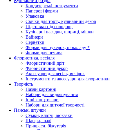
Кулінарний розділ
Кондитерські інструменти
Паперові форми
Упаковка
Свічки для торту, кулінарний декор
Підставки під солодощі
Кулінарні насадки, шприці, мішки
Вайнери
Серветки
Форми для цукерок, шоколаду *
Форми для печива
Флористика, весілля
Флористичний дріт
Флористичний декор
Аксесуари для весіль, вечірок
Інструменти та аксесуари для флористики
Творчість
Пазли картонні
Набори для видряпування
Інші канцтовари
Набори для дитячої творчості
Панські штучки
Сумки, клатчі, рюкзаки
Шарфи, шалі
Прикраси, біжутерія