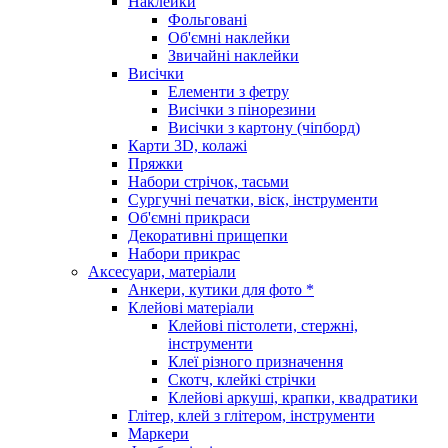
Наклейки
Фольговані
Об'ємні наклейки
Звичайні наклейки
Висічки
Елементи з фетру
Висічки з пінорезини
Висічки з картону (чіпборд)
Карти 3D, колажі
Пряжки
Набори стрічок, тасьми
Сургучні печатки, віск, інструменти
Об'ємні прикраси
Декоративні прищепки
Набори прикрас
Аксесуари, матеріали
Анкери, кутики для фото *
Клейові матеріали
Клейові пістолети, стержні,
інструменти
Клеї різного призначення
Скотч, клейкі стрічки
Клейові аркуші, крапки, квадратики
Глітер, клей з глітером, інструменти
Маркери