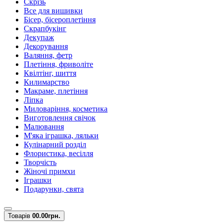
Скрізь
Все для вишивки
Бісер, бісероплетіння
Скрапбукінг
Декупаж
Декорування
Валяння, фетр
Плетіння, фриволіте
Квілтінг, шиття
Килимарство
Макраме, плетіння
Ліпка
Миловаріння, косметика
Виготовлення свічок
Малювання
М'яка іграшка, ляльки
Кулінарний розділ
Флористика, весілля
Творчість
Жіночі примхи
Іграшки
Подарунки, свята
Товарів
0
0.00грн.