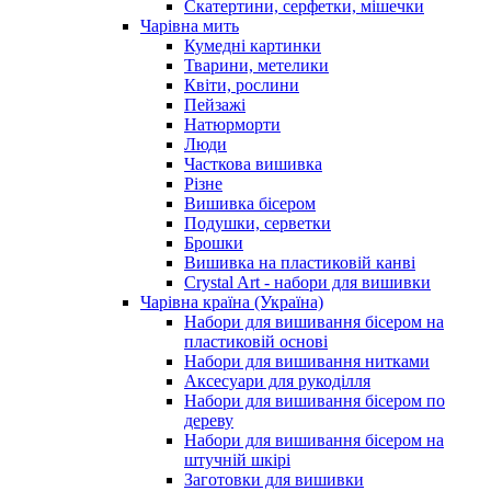
Скатертини, серфетки, мішечки
Чарiвна мить
Кумедні картинки
Тварини, метелики
Квіти, рослини
Пейзажі
Натюрморти
Люди
Часткова вишивка
Різне
Вишивка бісером
Подушки, серветки
Брошки
Вишивка на пластиковій канві
Crystal Art - набори для вишивки
Чарівна країна (Україна)
Набори для вишивання бісером на
пластиковій основі
Набори для вишивання нитками
Аксесуари для рукоділля
Набори для вишивання бісером по
дереву
Набори для вишивання бісером на
штучній шкірі
Заготовки для вишивки