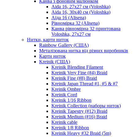
Канва з фоновим малюнком
Aida 16, 27х27 см (Voloshka)
Aida 16, 30х40 см (Voloshka)
Аїда 16 (Alisena)
Рівномірка 32 (Alisena)
Канва рівномірна 32 принтована
Voloshka, 27х27 см
Нитки, карти ниток
Rainbow Gallery (США)
Металізована нитка від різних виробників
Карти ниток
Kreinik (США)
Kreinik Blending Filament
Kreinik Very Fine (#4) Braid
Kreinik Fine (#8) Braid
Kreinik Japan Thread #1, #5 & #7
Kreinik Ombre
Kreinik Cord
Kreinik 1/16 Ribbon
Kreinik Collection (наборы ниток)
Kreinik Tapestry (#12) Braid
Kreinik Medium (#16) Braid
Kreinik cable
Kreinik 1/8 Ribbon
Kreinik Heavy #32 Braid (5m)