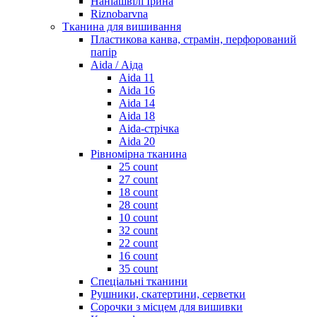
Наніашвілі Ірина
Riznobarvna
Тканина для вишивання
Пластикова канва, страмін, перфорований
папір
Aida / Аіда
Aida 11
Aida 16
Aida 14
Aida 18
Aida-стрічка
Aida 20
Рівномірна тканина
25 count
27 count
18 count
28 count
10 count
32 count
22 count
16 count
35 count
Спеціальні тканини
Рушники, скатертини, серветки
Сорочки з місцем для вишивки