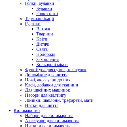
Голки, булавки
Булавки
Голки різні
Термоаплікації
Гудзики
Вінтаж
Тварини
Квіти
Дитячі
Свята
Подорожі
Захоплення
Кольорові мікси
Фурнітура для сумок, шкатулок
Допоміжне для шиття
Ножі, аксесуари до них
Клей, добавки для тканини
Для швейних машинок
Набори для квілтінгу
Лінійки, шаблони, трафарети, мати
Нитки для шиття
Килимарство
Набори для килимарства
Аксесуари для килимарства
Нитки для килимарства