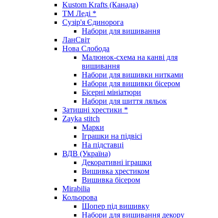
Kustom Krafts (Канада)
ТМ Леді *
Сузір'я Єдинорога
Набори для вишивання
ЛанСвіт
Нова Слобода
Малюнок-схема на канві для
вишивання
Набори для вишивки нитками
Набори для вишивки бісером
Бісерні мініатюри
Набори для шиття ляльок
Затишні хрестики *
Zayka stitch
Марки
Іграшки на підвісі
На підставці
ВДВ (Україна)
Декоративні іграшки
Вишивка хрестиком
Вишивка бісером
Mirabilia
Кольорова
Шопер під вишивку
Набори для вишивання декору