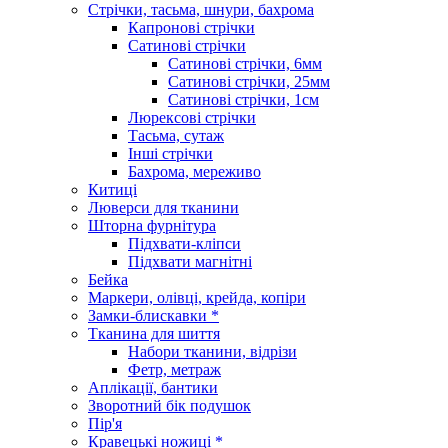
Стрічки, тасьма, шнури, бахрома
Капронові стрічки
Сатинові стрічки
Сатинові стрічки, 6мм
Сатинові стрічки, 25мм
Сатинові стрічки, 1см
Люрексові стрічки
Тасьма, сутаж
Інші стрічки
Бахрома, мереживо
Китиці
Люверси для тканини
Шторна фурнітура
Підхвати-кліпси
Підхвати магнітні
Бейка
Маркери, олівці, крейда, копіри
Замки-блискавки *
Тканина для шиття
Набори тканини, відрізи
Фетр, метраж
Аплікації, бантики
Зворотний бік подушок
Пір'я
Кравецькі ножиці *