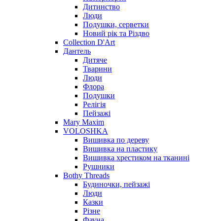
Дитинство
Люди
Подушки, серветки
Новий рік та Різдво
Collection D'Art
Дантель
Дитяче
Тварини
Люди
Флора
Подушки
Релігія
Пейзажі
Mary Maxim
VOLOSHKA
Вишивка по дереву
Вишивка на пластику
Вишивка хрестиком на тканині
Рушники
Bothy Threads
Будиночки, пейзажі
Люди
Казки
Різне
Фауна