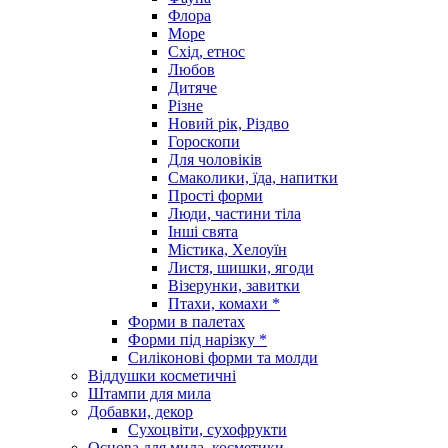
Флора
Море
Схід, етнос
Любов
Дитяче
Різне
Новий рік, Різдво
Гороскопи
Для чоловіків
Смаколики, їда, напитки
Прості форми
Люди, частини тіла
Інші свята
Містика, Хелоуїн
Листя, шишки, ягоди
Візерунки, завитки
Птахи, комахи *
Форми в палетах
Форми під нарізку *
Силіконові форми та молди
Віддушки косметичні
Штампи для мила
Добавки, декор
Сухоцвіти, сухофрукти
Основа для мила, косметики