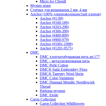
Micro Ice Chenill
Муліне різне
Стрічки для вишивання 2 мм, 4 мм
Anchor (100% длинноволокнистый хлопок)
Anchor (#1-99)
Anchor (#100-189)
Anchor (#203-298)
Anchor (#300-399)
Anchor (#400-899)
Anchor (#900-979)
Anchor (#1001-1098)
Anchor (#1201-9575)
DMC
DMC хлопчатобумажная нить art.177
DMC - металлизированая нить
DMC Perle Cotton
DMC® Satin Embroidery Floss
DMC® Tapestry Wool Skein
DMC Color Variations
DMC Diamant Metallic Needlework
Thread
Наборы мулине
DMC Etoile
Caron Collection
Caron Collection Wildflowers