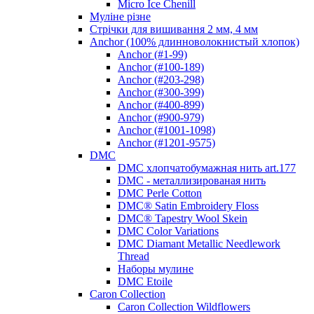
Micro Ice Chenill
Муліне різне
Стрічки для вишивання 2 мм, 4 мм
Anchor (100% длинноволокнистый хлопок)
Anchor (#1-99)
Anchor (#100-189)
Anchor (#203-298)
Anchor (#300-399)
Anchor (#400-899)
Anchor (#900-979)
Anchor (#1001-1098)
Anchor (#1201-9575)
DMC
DMC хлопчатобумажная нить art.177
DMC - металлизированая нить
DMC Perle Cotton
DMC® Satin Embroidery Floss
DMC® Tapestry Wool Skein
DMC Color Variations
DMC Diamant Metallic Needlework
Thread
Наборы мулине
DMC Etoile
Caron Collection
Caron Collection Wildflowers