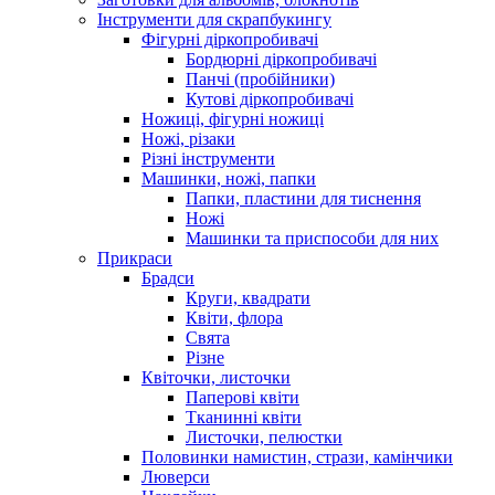
Інструменти для скрапбукингу
Фігурні діркопробивачі
Бордюрні діркопробивачі
Панчі (пробійники)
Кутові діркопробивачі
Ножиці, фігурні ножиці
Ножі, різаки
Різні інструменти
Машинки, ножі, папки
Папки, пластини для тиснення
Ножі
Машинки та приспособи для них
Прикраси
Брадси
Круги, квадрати
Квіти, флора
Свята
Різне
Квіточки, листочки
Паперові квіти
Тканинні квіти
Листочки, пелюстки
Половинки намистин, стрази, камінчики
Люверси