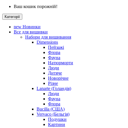
Ваш кошик порожній!
Категорії
new
Новинки
Все для вишивки
Набори для вишивання
Dimensions
Пейзажі
Флора
Фауна
Натюрморти
Люди
Дитяче
Новорічне
Різне
Lanarte (Голандія)
Люди
Фауна
Флора
Bucilla (США)
Vervaco (Бельгія)
Подушки
Картини