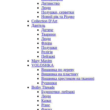
Дитинство
Люди
Подушки, серветки
Новий рік та Різдво
Collection D'Art
Дантель
Дитяче
Тварини
Люди
Флора
Подушки
Релігія
Пейзажі
Mary Maxim
VOLOSHKA
Вишивка по дереву
Вишивка на пластику
Вишивка хрестиком на тканині
Рушники
Bothy Threads
Будиночки, пейзажі
Люди
Казки
Різне
Фауна