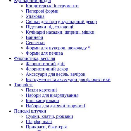
Кулінарний розділ
Кондитерські інструменти
Паперові форми
Упаковка
Свічки для торту, кулінарний декор
Підставки під солодощі
Кулінарні насадки, шприці, мішки
Вайнери
Серветки
Форми для цукерок, шоколаду *
Форми для печива
Флористика, весілля
Флористичний дріт
Флористичний декор
Аксесуари для весіль, вечірок
Інструменти та аксесуари для флористики
Творчість
Пазли картонні
Набори для видряпування
Інші канцтовари
Набори для дитячої творчості
Панські штучки
Сумки, клатчі, рюкзаки
Шарфи, шалі
Прикраси, біжутерія