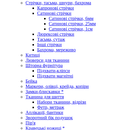
Стрічки, тасьма, шнури, бахрома
Капронові стрічки
Сатинові стрічки
Сатинові стрічки, 6мм
Сатинові стрічки, 25мм
Сатинові стрічки, 1см
Люрексові стрічки
Тасьма, сутаж
Інші стрічки
Бахрома, мереживо
Китиці
Люверси для тканини
Шторна фурнітура
Підхвати-кліпси
Підхвати магнітні
Бейка
Маркери, олівці, крейда, копіри
Замки-блискавки *
Тканина для шиття
Набори тканини, відрізи
Фетр, метраж
Аплікації, бантики
Зворотний бік подушок
Пір'я
Кравецькі ножиці *