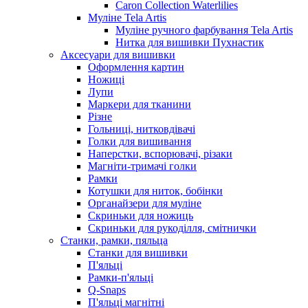
Caron Collection Waterlilies
Муліне Tela Artis
Муліне ручного фарбування Tela Artis
Нитка для вишивки Пухнастик
Аксесуари для вишивки
Оформлення картин
Ножиці
Лупи
Маркери для тканини
Різне
Гольниці, нитковдівачі
Голки для вишивання
Наперстки, вспорювачі, різаки
Магніти-тримачі голки
Рамки
Котушки для ниток, бобінки
Органайзери для муліне
Скриньки для ножиць
Скриньки для рукоділля, смітнички
Станки, рамки, пяльца
Станки для вишивки
П'яльці
Рамки-п'яльці
Q-Snaps
П'яльці магнітні