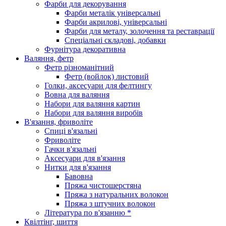
Фарби для декорування
Фарби металік універсальні
Фарби акрилові, універсальні
Фарби для металу, золочення та реставрації
Спеціальні складові, добавки
Фурнітура декоративна
Валяння, фетр
Фетр різноманітний
Фетр (войлок) листовий
Голки, аксесуари для фелтингу
Вовна для валяння
Набори для валяння картин
Набори для валяння виробів
В'язання, фриволіте
Спиці в'язальні
Фриволіте
Гачки в'язальні
Аксесуари для в'язання
Нитки для в'язання
Бавовна
Пряжа чистошерстяна
Пряжа з натуральних волокон
Пряжа з штучних волокон
Література по в'язанню *
Квілтінг, шиття