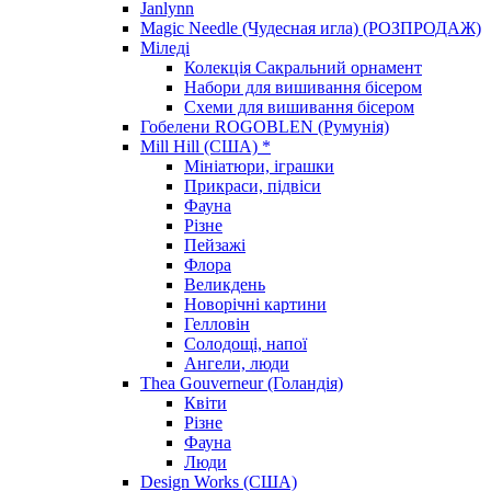
Janlynn
Magic Needle (Чудесная игла) (РОЗПРОДАЖ)
Міледі
Колекція Сакральний орнамент
Набори для вишивання бісером
Схеми для вишивання бісером
Гобелени ROGOBLEN (Румунія)
Mill Hill (США) *
Мініатюри, іграшки
Прикраси, підвіси
Фауна
Різне
Пейзажі
Флора
Великдень
Новорічні картини
Гелловін
Солодощі, напої
Ангели, люди
Thea Gouverneur (Голандія)
Квіти
Різне
Фауна
Люди
Design Works (США)