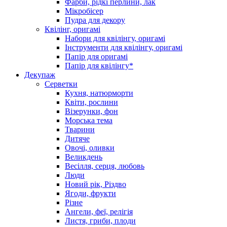
Фарби, рідкі перлини, лак
Мікробісер
Пудра для декору
Квілінг, оригамі
Набори для квілінгу, оригамі
Інструменти для квілінгу, оригамі
Папір для оригамі
Папір для квілінгу*
Декупаж
Серветки
Кухня, натюрморти
Квіти, рослини
Візерунки, фон
Морська тема
Тварини
Дитяче
Овочі, оливки
Великдень
Весілля, серця, любовь
Люди
Новий рік, Різдво
Ягоди, фрукти
Різне
Ангели, феї, релігія
Листя, гриби, плоди