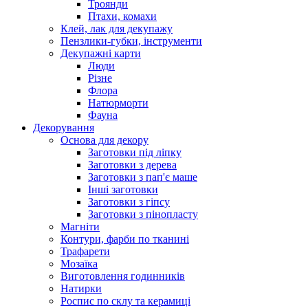
Троянди
Птахи, комахи
Клей, лак для декупажу
Пензлики-губки, інструменти
Декупажні карти
Люди
Різне
Флора
Натюрморти
Фауна
Декорування
Основа для декору
Заготовки під ліпку
Заготовки з дерева
Заготовки з пап'є маше
Інші заготовки
Заготовки з гіпсу
Заготовки з пінопласту
Магніти
Контури, фарби по тканині
Трафарети
Мозаїка
Виготовлення годинників
Натирки
Роспис по склу та керамиці