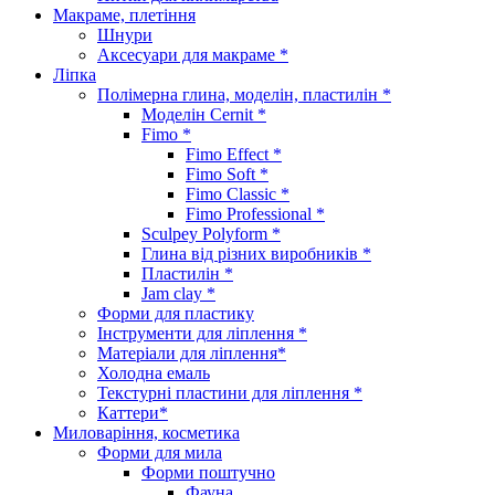
Макраме, плетіння
Шнури
Аксесуари для макраме *
Ліпка
Полімерна глина, моделін, пластилін *
Моделін Cernit *
Fimo *
Fimo Effect *
Fimo Soft *
Fimo Classic *
Fimo Professional *
Sculpey Polyform *
Глина від різних виробників *
Пластилін *
Jam clay *
Форми для пластику
Інструменти для ліплення *
Матеріали для ліплення*
Холодна емаль
Текстурні пластини для ліплення *
Каттери*
Миловаріння, косметика
Форми для мила
Форми поштучно
Фауна