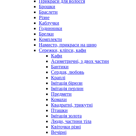
Прикраси для волосся
Брошки
Браслети
Різне
Каблучки
Годинники
Брелки
Комплекти
Намисто, прикраси на шию
Сережки, кліпси, кафи
Кафи
Асиметричні, з двох частин
Бантики
Сердця, любовь
Краплі
Імітація бірюзи
Імітація перлин
Предмети
Комахи
Квадратні, трикутні
Пташки
Імітація золота
Люди, частини тіла
Квіточки різні
Вечірні