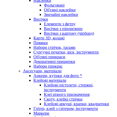
Наклейки
Фольговані
Об'ємні наклейки
Звичайні наклейки
Висічки
Елементи з фетру
Висічки з пінорезини
Висічки з картону (чіпборд)
Карти 3D, колажі
Пряжки
Набори стрічок, тасьми
Сургучні печатки, віск, інструменти
Об'ємні прикраси
Декоративні прищепки
Набори прикрас
Аксесуари, матеріали
Анкери, кутики для фото *
Клейові матеріали
Клейові пістолети, стержні,
інструменти
Клеї різного призначення
Скотч, клейкі стрічки
Клейові аркуші, крапки, квадратики
Глітер, клей з глітером, інструменти
Маркери