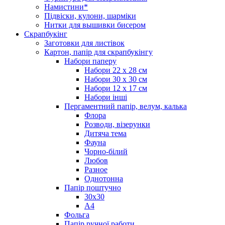
Намистини*
Підвіски, кулони, шарміки
Нитки для вышивки бисером
Скрапбукінг
Заготовки для листівок
Картон, папір для скрапбукінгу
Набори паперу
Набори 22 х 28 см
Набори 30 х 30 см
Набори 12 х 17 см
Набори інші
Пергаментний папір, велум, калька
Флора
Розводи, візерунки
Дитяча тема
Фауна
Чорно-білий
Любов
Разное
Однотонна
Папір поштучно
30х30
А4
Фольга
Папір ручної работи