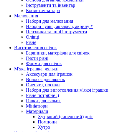
Інструменти та інвентар
Косметична тара
Малювання
Набори для малювання
Набори гуаші, акварелі, акрилу *
Пензлики та інші інструменти
Олівці
Різне
Виготовлення свічок
Барвники, матеріали для свічок
Гноти різні
Форми для свічок
М'яка іграшка, ляльки
Аксесуари для іграшок
Волосся для ляльок
Оченята, носики
Набори для виготовлення м'якої іграшки
Різне потрібне :)
Голки для ляльок
Мініатюри
Материали
Хутряний (синельний) дріт
Помпони
Хутро