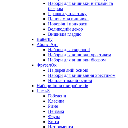
Набори для вишивки нитками та
бісером
Іграшки у пластику
Панорамна вишивка
Новорічні прикраси
Великодній декор
Вишивка гладдю
Butterfly
Абрис-Арт
Набори для творчості
Набори для вишивки хрестиком
Набори для вишивки бісером
ФрузелОк
На дерев'яній основі
Набори для вишивання хрестиком
На пластиковій основі
Набори інших виробників
Luca-S
Гобелени
Класика
Різне
Пейзажі
Фауна
Квіти
Натюрморти