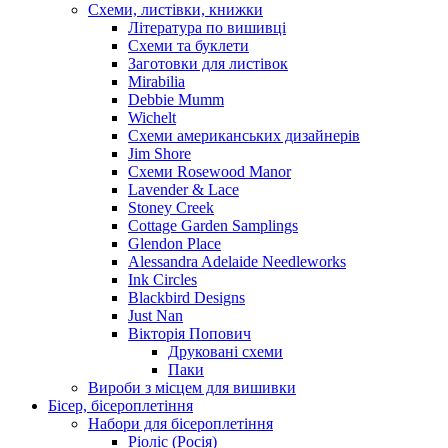
Схеми, листівки, книжки
Література по вишивці
Схеми та буклети
Заготовки для листівок
Mirabilia
Debbie Mumm
Wichelt
Схеми американських дизайнерів
Jim Shore
Cхеми Rosewood Manor
Lavender & Lace
Stoney Creek
Cottage Garden Samplings
Glendon Place
Alessandra Adelaide Needleworks
Ink Circles
Blackbird Designs
Just Nan
Вікторія Попович
Друковані схеми
Паки
Вироби з місцем для вишивки
Бісер, бісероплетіння
Набори для бісероплетіння
Ріоліс (Росія)