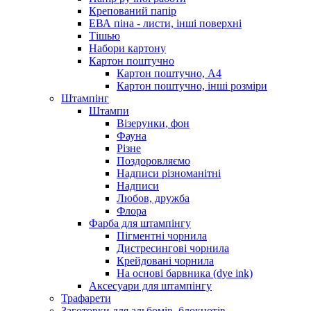
Крепований папір
ЕВА піна - листи, інші поверхні
Тішью
Набори картону
Картон поштучно
Картон поштучно, А4
Картон поштучно, інші розміри
Штампінг
Штампи
Візерунки, фон
Фауна
Різне
Поздоровляємо
Надписи різноманітні
Надписи
Любов, дружба
Флора
Фарба для штампінгу
Пігментні чорнила
Дистресингові чорнила
Крейдовані чорнила
На основі барвника (dye ink)
Аксесуари для штампінгу
Трафарети
Заготовки для альбомів, блокнотів