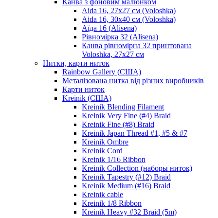
Канва з фоновим малюнком
Aida 16, 27х27 см (Voloshka)
Aida 16, 30х40 см (Voloshka)
Аїда 16 (Alisena)
Рівномірка 32 (Alisena)
Канва рівномірна 32 принтована
Voloshka, 27х27 см
Нитки, карти ниток
Rainbow Gallery (США)
Металізована нитка від різних виробників
Карти ниток
Kreinik (США)
Kreinik Blending Filament
Kreinik Very Fine (#4) Braid
Kreinik Fine (#8) Braid
Kreinik Japan Thread #1, #5 & #7
Kreinik Ombre
Kreinik Cord
Kreinik 1/16 Ribbon
Kreinik Collection (наборы ниток)
Kreinik Tapestry (#12) Braid
Kreinik Medium (#16) Braid
Kreinik cable
Kreinik 1/8 Ribbon
Kreinik Heavy #32 Braid (5m)