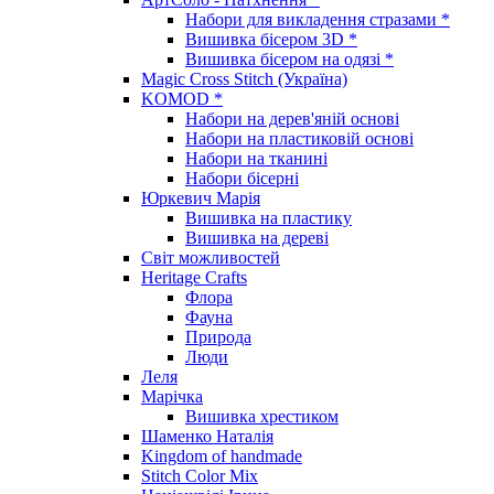
Набори для викладення стразами *
Вишивка бісером 3D *
Вишивка бісером на одязі *
Magic Cross Stitch (Україна)
KOMOD *
Набори на дерев'яній основі
Набори на пластиковій основі
Набори на тканині
Набори бісерні
Юркевич Марія
Вишивка на пластику
Вишивка на дереві
Світ можливостей
Heritage Crafts
Флора
Фауна
Природа
Люди
Леля
Марічка
Вишивка хрестиком
Шаменко Наталія
Kingdom of handmade
Stitch Color Mix