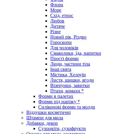
Флора
Море
Схід, етнос
Любов
Дитяче
Різне
Новий рік, Різдво
Гороскопи
Для чоловіків
Смаколики, їда, напитки
Прості форми
Люди, частини тіла
Інші свята
Містика, Хелоуїн
Листя, шишки, ягоди
Візерунки, завитки
Птахи, комахи *
Форми в палетах
Форми під нарізку *
Силіконові форми та молди
Віддушки косметичні
Штампи для мила
Добавки, декор
Сухоцвіти, сухофрукти
Основа для мила, косметики