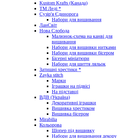
Kustom Krafts (Канада)
ТМ Леді *
Сузір'я Єдинорога
Набори для вишивання
ЛанСвіт
Нова Слобода
Малюнок-схема на канві для
вишивання
Набори для вишивки нитками
Набори для вишивки бісером
Бісерні мініатюри
Набори для шиття ляльок
Затишні хрестики *
Zayka stitch
Марки
Іграшки на підвісі
На підставці
ВДВ (Україна)
Декоративні іграшки
Вишивка хрестиком
Вишивка бісером
Mirabilia
Кольорова
Шопер під вишивку
Набори для вишивання декору