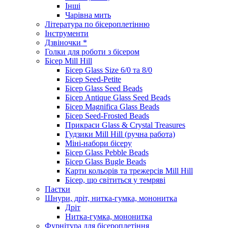
Інші
Чарівна мить
Література по бісероплетінню
Інструменти
Дзвіночки *
Голки для роботи з бісером
Бісер Mill Hill
Бісер Glass Size 6/0 та 8/0
Бісер Seed-Petite
Бісер Glass Seed Beads
Бісер Antique Glass Seed Beads
Бісер Magnifica Glass Beads
Бісер Seed-Frosted Beads
Прикраси Glass & Crystal Treasures
Гудзики Mill Hill (ручна работа)
Міні-набори бісеру
Бісер Glass Pebble Beads
Бісер Glass Bugle Beads
Карти кольорів та трежерсів Mill Hill
Бісер, що світиться у темряві
Паєтки
Шнури, дріт, нитка-гумка, мононитка
Дріт
Нитка-гумка, мононитка
Фурнітура для бісероплетіння