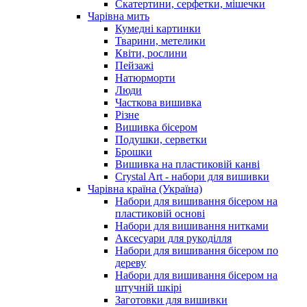
Скатертини, серфетки, мішечки
Чарiвна мить
Кумедні картинки
Тварини, метелики
Квіти, рослини
Пейзажі
Натюрморти
Люди
Часткова вишивка
Різне
Вишивка бісером
Подушки, серветки
Брошки
Вишивка на пластиковій канві
Crystal Art - набори для вишивки
Чарівна країна (Україна)
Набори для вишивання бісером на
пластиковій основі
Набори для вишивання нитками
Аксесуари для рукоділля
Набори для вишивання бісером по
дереву
Набори для вишивання бісером на
штучній шкірі
Заготовки для вишивки