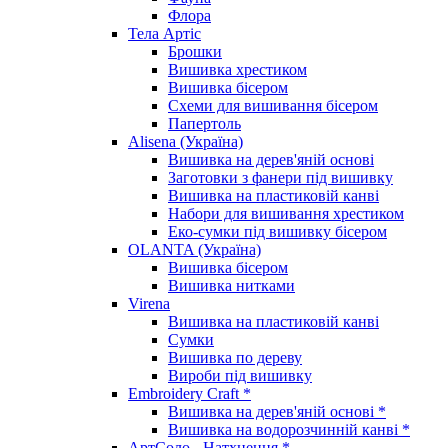
Флора
Тела Артіс
Брошки
Вишивка хрестиком
Вишивка бісером
Схеми для вишивання бісером
Папертоль
Alisena (Україна)
Вишивка на дерев'яній основі
Заготовки з фанери під вишивку
Вишивка на пластиковій канві
Набори для вишивання хрестиком
Еко-сумки під вишивку бісером
OLANTA (Україна)
Вишивка бісером
Вишивка нитками
Virena
Вишивка на пластиковій канві
Сумки
Вишивка по дереву
Вироби під вишивку
Embroidery Craft *
Вишивка на дерев'яній основі *
Вишивка на водорозчинній канві *
АртСоло - Натхнення *