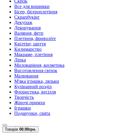
Скрізь
Все для вишивки
Бісер, бісероплетіння
Скрапбукінг
Декупаж
Декорування
Валяння, фетр
Плетіння, фриволіте
Квілтінг, шиття
Килимарство
Макраме, плетіння
Ліпка
Миловаріння, косметика
Виготовлення свічок
Малювання
М'яка іграшка, ляльки
Кулінарний розділ
Флористика, весілля
Творчість
Жіночі примхи
Іграшки
Подарунки, свята
Товарів
0
0.00грн.