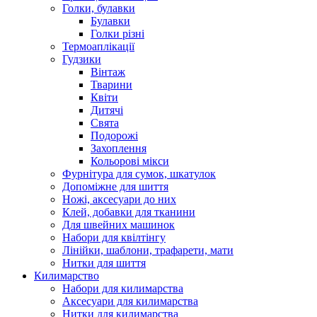
Голки, булавки
Булавки
Голки різні
Термоаплікації
Гудзики
Вінтаж
Тварини
Квіти
Дитячі
Свята
Подорожі
Захоплення
Кольорові мікси
Фурнітура для сумок, шкатулок
Допоміжне для шиття
Ножі, аксесуари до них
Клей, добавки для тканини
Для швейних машинок
Набори для квілтінгу
Лінійки, шаблони, трафарети, мати
Нитки для шиття
Килимарство
Набори для килимарства
Аксесуари для килимарства
Нитки для килимарства