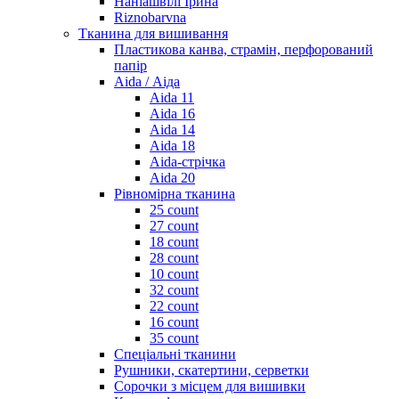
Наніашвілі Ірина
Riznobarvna
Тканина для вишивання
Пластикова канва, страмін, перфорований
папір
Aida / Аіда
Aida 11
Aida 16
Aida 14
Aida 18
Aida-стрічка
Aida 20
Рівномірна тканина
25 count
27 count
18 count
28 count
10 count
32 count
22 count
16 count
35 count
Спеціальні тканини
Рушники, скатертини, серветки
Сорочки з місцем для вишивки