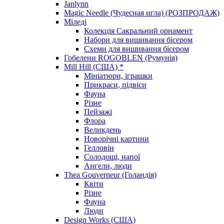
Janlynn
Magic Needle (Чудесная игла) (РОЗПРОДАЖ)
Міледі
Колекція Сакральний орнамент
Набори для вишивання бісером
Схеми для вишивання бісером
Гобелени ROGOBLEN (Румунія)
Mill Hill (США) *
Мініатюри, іграшки
Прикраси, підвіси
Фауна
Різне
Пейзажі
Флора
Великдень
Новорічні картини
Гелловін
Солодощі, напої
Ангели, люди
Thea Gouverneur (Голандія)
Квіти
Різне
Фауна
Люди
Design Works (США)