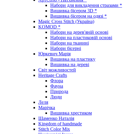
Набори для викладення стразами *
Вишивка бісером 3D *
Вишивка бісером на одязі *
Magic Cross Stitch (Україна)
KOMOD *
Набори на дерев'яній основі
Набори на пластиковій основі
Набори на тканині
Набори бісерні
Юркевич Марія
Вишивка на пластику
Вишивка на дереві
Світ можливостей
Heritage Crafts
Флора
Фауна
Природа
Люди
Леля
Марічка
Вишивка хрестиком
Шаменко Наталія
Kingdom of handmade
Stitch Color Mix