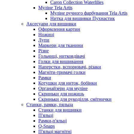
Caron Collection Waterlilies
Муліне Tela Artis
Муліне ручного фарбування Tela Artis
Нитка для вишивки Пухнастик
Аксесуари для вишивки
Оформлення картин
Ножиці
Лупи
Маркери для тканини
Різне
Гольниці, нитковдівачі
Голки для вишивання
Наперстки, вспорювачі, різаки
Магніти-тримачі голки
Рамки
Котушки для ниток, бобінки
Органайзери для муліне
Скриньки для ножиць
Скриньки для рукоділля, смітнички
Станки, рамки, пяльца
Станки для вишивки
П'яльці
Рамки-п'яльці
Q-Snaps
П'яльці магнітні