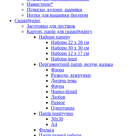
Намистини*
Підвіски, кулони, шарміки
Нитки для вышивки бисером
Скрапбукінг
Заготовки для листівок
Картон, папір для скрапбукінгу
Набори паперу
Набори 22 х 28 см
Набори 30 х 30 см
Набори 12 х 17 см
Набори інші
Пергаментний папір, велум, калька
Флора
Розводи, візерунки
Дитяча тема
Фауна
Чорно-білий
Любов
Разное
Однотонна
Папір поштучно
30х30
А4
Фольга
Папір ручної работи