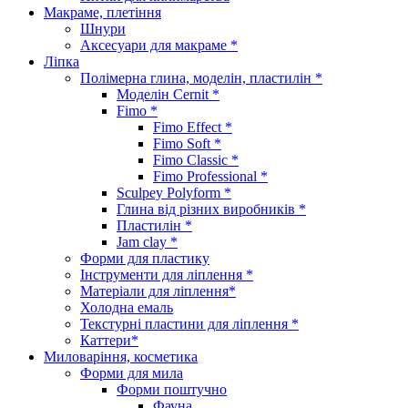
Макраме, плетіння
Шнури
Аксесуари для макраме *
Ліпка
Полімерна глина, моделін, пластилін *
Моделін Cernit *
Fimo *
Fimo Effect *
Fimo Soft *
Fimo Classic *
Fimo Professional *
Sculpey Polyform *
Глина від різних виробників *
Пластилін *
Jam clay *
Форми для пластику
Інструменти для ліплення *
Матеріали для ліплення*
Холодна емаль
Текстурні пластини для ліплення *
Каттери*
Миловаріння, косметика
Форми для мила
Форми поштучно
Фауна