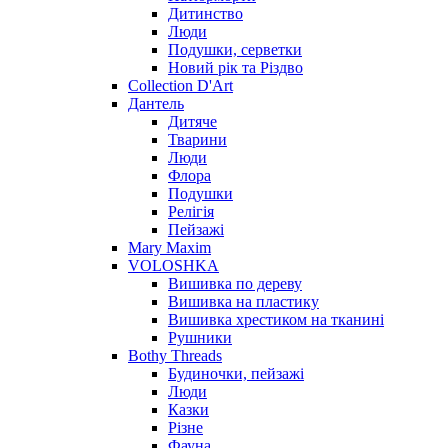
Дитинство
Люди
Подушки, серветки
Новий рік та Різдво
Collection D'Art
Дантель
Дитяче
Тварини
Люди
Флора
Подушки
Релігія
Пейзажі
Mary Maxim
VOLOSHKA
Вишивка по дереву
Вишивка на пластику
Вишивка хрестиком на тканині
Рушники
Bothy Threads
Будиночки, пейзажі
Люди
Казки
Різне
Фауна