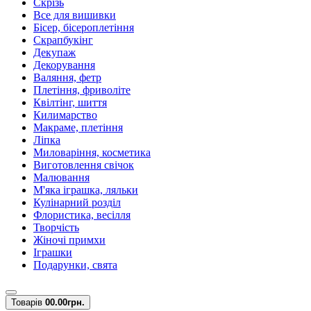
Скрізь
Все для вишивки
Бісер, бісероплетіння
Скрапбукінг
Декупаж
Декорування
Валяння, фетр
Плетіння, фриволіте
Квілтінг, шиття
Килимарство
Макраме, плетіння
Ліпка
Миловаріння, косметика
Виготовлення свічок
Малювання
М'яка іграшка, ляльки
Кулінарний розділ
Флористика, весілля
Творчість
Жіночі примхи
Іграшки
Подарунки, свята
Товарів
0
0.00грн.