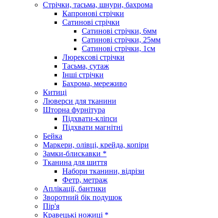
Стрічки, тасьма, шнури, бахрома
Капронові стрічки
Сатинові стрічки
Сатинові стрічки, 6мм
Сатинові стрічки, 25мм
Сатинові стрічки, 1см
Люрексові стрічки
Тасьма, сутаж
Інші стрічки
Бахрома, мереживо
Китиці
Люверси для тканини
Шторна фурнітура
Підхвати-кліпси
Підхвати магнітні
Бейка
Маркери, олівці, крейда, копіри
Замки-блискавки *
Тканина для шиття
Набори тканини, відрізи
Фетр, метраж
Аплікації, бантики
Зворотний бік подушок
Пір'я
Кравецькі ножиці *