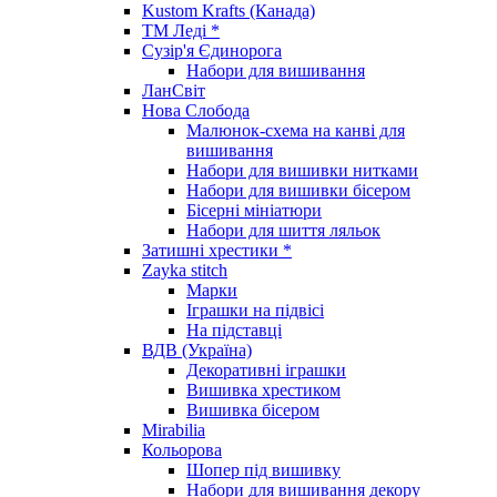
Kustom Krafts (Канада)
ТМ Леді *
Сузір'я Єдинорога
Набори для вишивання
ЛанСвіт
Нова Слобода
Малюнок-схема на канві для
вишивання
Набори для вишивки нитками
Набори для вишивки бісером
Бісерні мініатюри
Набори для шиття ляльок
Затишні хрестики *
Zayka stitch
Марки
Іграшки на підвісі
На підставці
ВДВ (Україна)
Декоративні іграшки
Вишивка хрестиком
Вишивка бісером
Mirabilia
Кольорова
Шопер під вишивку
Набори для вишивання декору