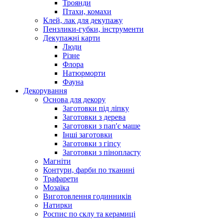
Троянди
Птахи, комахи
Клей, лак для декупажу
Пензлики-губки, інструменти
Декупажні карти
Люди
Різне
Флора
Натюрморти
Фауна
Декорування
Основа для декору
Заготовки під ліпку
Заготовки з дерева
Заготовки з пап'є маше
Інші заготовки
Заготовки з гіпсу
Заготовки з пінопласту
Магніти
Контури, фарби по тканині
Трафарети
Мозаїка
Виготовлення годинників
Натирки
Роспис по склу та керамиці