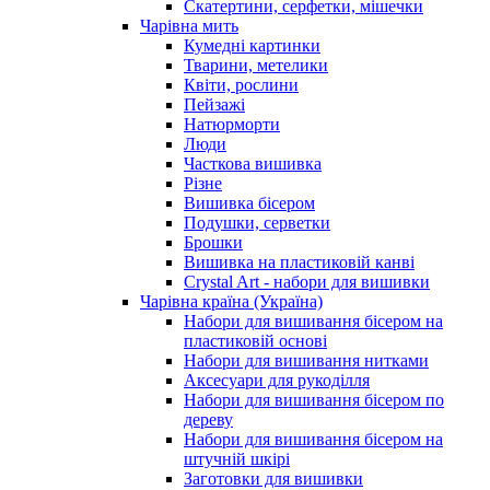
Скатертини, серфетки, мішечки
Чарiвна мить
Кумедні картинки
Тварини, метелики
Квіти, рослини
Пейзажі
Натюрморти
Люди
Часткова вишивка
Різне
Вишивка бісером
Подушки, серветки
Брошки
Вишивка на пластиковій канві
Crystal Art - набори для вишивки
Чарівна країна (Україна)
Набори для вишивання бісером на
пластиковій основі
Набори для вишивання нитками
Аксесуари для рукоділля
Набори для вишивання бісером по
дереву
Набори для вишивання бісером на
штучній шкірі
Заготовки для вишивки