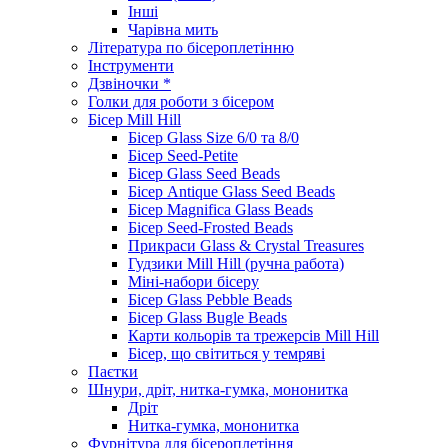
Інші
Чарівна мить
Література по бісероплетінню
Інструменти
Дзвіночки *
Голки для роботи з бісером
Бісер Mill Hill
Бісер Glass Size 6/0 та 8/0
Бісер Seed-Petite
Бісер Glass Seed Beads
Бісер Antique Glass Seed Beads
Бісер Magnifica Glass Beads
Бісер Seed-Frosted Beads
Прикраси Glass & Crystal Treasures
Гудзики Mill Hill (ручна работа)
Міні-набори бісеру
Бісер Glass Pebble Beads
Бісер Glass Bugle Beads
Карти кольорів та трежерсів Mill Hill
Бісер, що світиться у темряві
Паєтки
Шнури, дріт, нитка-гумка, мононитка
Дріт
Нитка-гумка, мононитка
Фурнітура для бісероплетіння