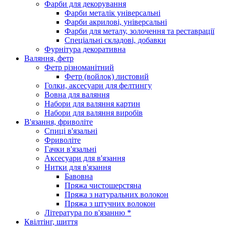
Фарби для декорування
Фарби металік універсальні
Фарби акрилові, універсальні
Фарби для металу, золочення та реставрації
Спеціальні складові, добавки
Фурнітура декоративна
Валяння, фетр
Фетр різноманітний
Фетр (войлок) листовий
Голки, аксесуари для фелтингу
Вовна для валяння
Набори для валяння картин
Набори для валяння виробів
В'язання, фриволіте
Спиці в'язальні
Фриволіте
Гачки в'язальні
Аксесуари для в'язання
Нитки для в'язання
Бавовна
Пряжа чистошерстяна
Пряжа з натуральних волокон
Пряжа з штучних волокон
Література по в'язанню *
Квілтінг, шиття