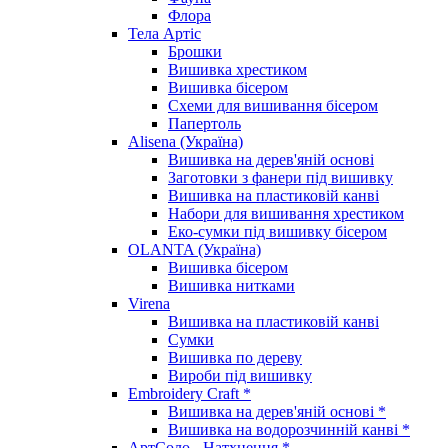
Флора
Тела Артіс
Брошки
Вишивка хрестиком
Вишивка бісером
Схеми для вишивання бісером
Папертоль
Alisena (Україна)
Вишивка на дерев'яній основі
Заготовки з фанери під вишивку
Вишивка на пластиковій канві
Набори для вишивання хрестиком
Еко-сумки під вишивку бісером
OLANTA (Україна)
Вишивка бісером
Вишивка нитками
Virena
Вишивка на пластиковій канві
Сумки
Вишивка по дереву
Вироби під вишивку
Embroidery Craft *
Вишивка на дерев'яній основі *
Вишивка на водорозчинній канві *
АртСоло - Натхнення *