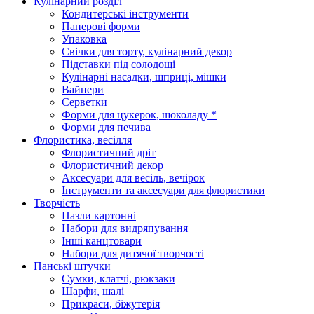
Кулінарний розділ
Кондитерські інструменти
Паперові форми
Упаковка
Свічки для торту, кулінарний декор
Підставки під солодощі
Кулінарні насадки, шприці, мішки
Вайнери
Серветки
Форми для цукерок, шоколаду *
Форми для печива
Флористика, весілля
Флористичний дріт
Флористичний декор
Аксесуари для весіль, вечірок
Інструменти та аксесуари для флористики
Творчість
Пазли картонні
Набори для видряпування
Інші канцтовари
Набори для дитячої творчості
Панські штучки
Сумки, клатчі, рюкзаки
Шарфи, шалі
Прикраси, біжутерія