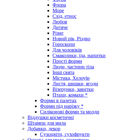
Флора
Море
Схід, етнос
Любов
Дитяче
Різне
Новий рік, Різдво
Гороскопи
Для чоловіків
Смаколики, їда, напитки
Прості форми
Люди, частини тіла
Інші свята
Містика, Хелоуїн
Листя, шишки, ягоди
Візерунки, завитки
Птахи, комахи *
Форми в палетах
Форми під нарізку *
Силіконові форми та молди
Віддушки косметичні
Штампи для мила
Добавки, декор
Сухоцвіти, сухофрукти
Основа для мила, косметики