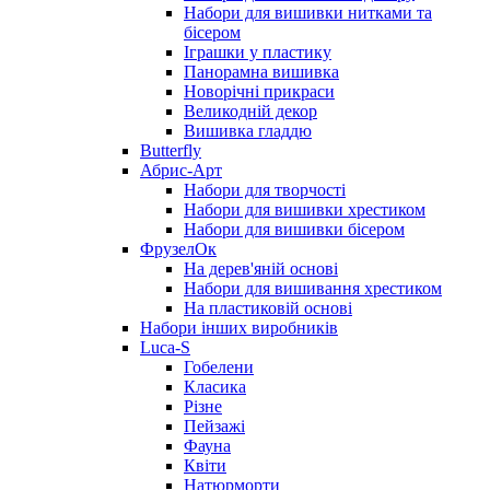
Набори для вишивки нитками та
бісером
Іграшки у пластику
Панорамна вишивка
Новорічні прикраси
Великодній декор
Вишивка гладдю
Butterfly
Абрис-Арт
Набори для творчості
Набори для вишивки хрестиком
Набори для вишивки бісером
ФрузелОк
На дерев'яній основі
Набори для вишивання хрестиком
На пластиковій основі
Набори інших виробників
Luca-S
Гобелени
Класика
Різне
Пейзажі
Фауна
Квіти
Натюрморти