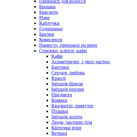
Прикраси для волосся
Брошки
Браслети
Різне
Каблучки
Годинники
Брелки
Комплекти
Намисто, прикраси на шию
Сережки, кліпси, кафи
Кафи
Асиметричні, з двох частин
Бантики
Сердця, любовь
Краплі
Імітація бірюзи
Імітація перлин
Предмети
Комахи
Квадратні, трикутні
Пташки
Імітація золота
Люди, частини тіла
Квіточки різні
Вечірні