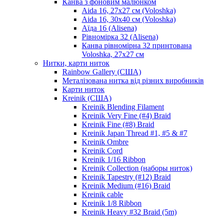
Канва з фоновим малюнком
Aida 16, 27х27 см (Voloshka)
Aida 16, 30х40 см (Voloshka)
Аїда 16 (Alisena)
Рівномірка 32 (Alisena)
Канва рівномірна 32 принтована
Voloshka, 27х27 см
Нитки, карти ниток
Rainbow Gallery (США)
Металізована нитка від різних виробників
Карти ниток
Kreinik (США)
Kreinik Blending Filament
Kreinik Very Fine (#4) Braid
Kreinik Fine (#8) Braid
Kreinik Japan Thread #1, #5 & #7
Kreinik Ombre
Kreinik Cord
Kreinik 1/16 Ribbon
Kreinik Collection (наборы ниток)
Kreinik Tapestry (#12) Braid
Kreinik Medium (#16) Braid
Kreinik cable
Kreinik 1/8 Ribbon
Kreinik Heavy #32 Braid (5m)