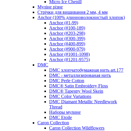
Micro Ice Chenill
Муліне різне
Стрічки для вишивання 2 мм, 4 мм
Anchor (100% длинноволокнистый хлопок)
Anchor (#1-99)
Anchor (#100-189)
Anchor (#203-298)
Anchor (#300-399)
Anchor (#400-899)
Anchor (#900-979)
Anchor (#1001-1098)
Anchor (#1201-9575)
DMC
DMC хлопчатобумажная нить art.177
DMC - металлизированая нить
DMC Perle Cotton
DMC® Satin Embroidery Floss
DMC® Tapestry Wool Skein
DMC Color Variations
DMC Diamant Metallic Needlework
Thread
Наборы мулине
DMC Etoile
Caron Collection
Caron Collection Wildflowers