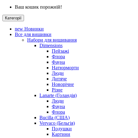
Ваш кошик порожній!
Категорії
new
Новинки
Все для вишивки
Набори для вишивання
Dimensions
Пейзажі
Флора
Фауна
Натюрморти
Люди
Дитяче
Новорічне
Різне
Lanarte (Голандія)
Люди
Фауна
Флора
Bucilla (США)
Vervaco (Бельгія)
Подушки
Картини