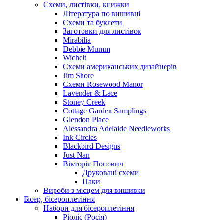
Схеми, листівки, книжки
Література по вишивці
Схеми та буклети
Заготовки для листівок
Mirabilia
Debbie Mumm
Wichelt
Схеми американських дизайнерів
Jim Shore
Cхеми Rosewood Manor
Lavender & Lace
Stoney Creek
Cottage Garden Samplings
Glendon Place
Alessandra Adelaide Needleworks
Ink Circles
Blackbird Designs
Just Nan
Вікторія Попович
Друковані схеми
Паки
Вироби з місцем для вишивки
Бісер, бісероплетіння
Набори для бісероплетіння
Ріоліс (Росія)