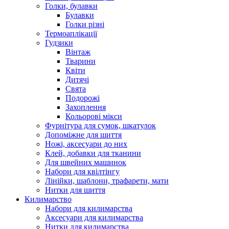
Голки, булавки
Булавки
Голки різні
Термоаплікації
Гудзики
Вінтаж
Тварини
Квіти
Дитячі
Свята
Подорожі
Захоплення
Кольорові мікси
Фурнітура для сумок, шкатулок
Допоміжне для шиття
Ножі, аксесуари до них
Клей, добавки для тканини
Для швейних машинок
Набори для квілтінгу
Лінійки, шаблони, трафарети, мати
Нитки для шиття
Килимарство
Набори для килимарства
Аксесуари для килимарства
Нитки для килимарства