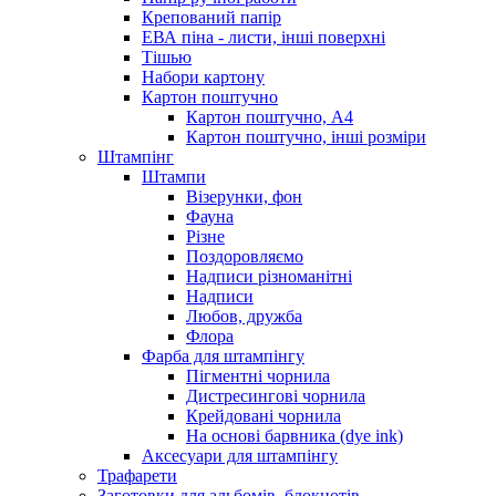
Крепований папір
ЕВА піна - листи, інші поверхні
Тішью
Набори картону
Картон поштучно
Картон поштучно, А4
Картон поштучно, інші розміри
Штампінг
Штампи
Візерунки, фон
Фауна
Різне
Поздоровляємо
Надписи різноманітні
Надписи
Любов, дружба
Флора
Фарба для штампінгу
Пігментні чорнила
Дистресингові чорнила
Крейдовані чорнила
На основі барвника (dye ink)
Аксесуари для штампінгу
Трафарети
Заготовки для альбомів, блокнотів