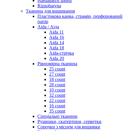
Наніашвілі Ірина
Riznobarvna
Тканина для вишивання
Пластикова канва, страмін, перфорований
папір
Aida / Аіда
Aida 11
Aida 16
Aida 14
Aida 18
Aida-стрічка
Aida 20
Рівномірна тканина
25 count
27 count
18 count
28 count
10 count
32 count
22 count
16 count
35 count
Спеціальні тканини
Рушники, скатертини, серветки
Сорочки з місцем для вишивки