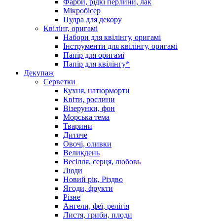
Фарби, рідкі перлини, лак
Мікробісер
Пудра для декору
Квілінг, оригамі
Набори для квілінгу, оригамі
Інструменти для квілінгу, оригамі
Папір для оригамі
Папір для квілінгу*
Декупаж
Серветки
Кухня, натюрморти
Квіти, рослини
Візерунки, фон
Морська тема
Тварини
Дитяче
Овочі, оливки
Великдень
Весілля, серця, любовь
Люди
Новий рік, Різдво
Ягоди, фрукти
Різне
Ангели, феї, релігія
Листя, гриби, плоди