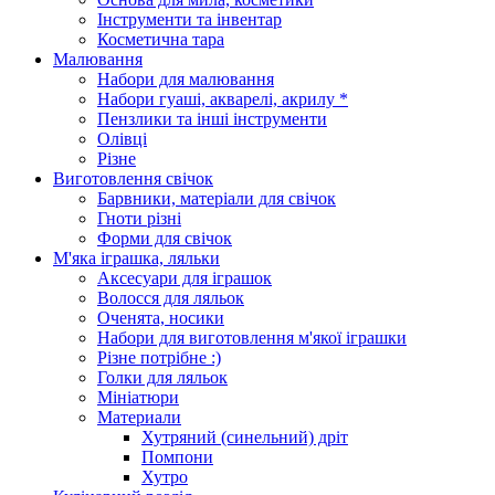
Інструменти та інвентар
Косметична тара
Малювання
Набори для малювання
Набори гуаші, акварелі, акрилу *
Пензлики та інші інструменти
Олівці
Різне
Виготовлення свічок
Барвники, матеріали для свічок
Гноти різні
Форми для свічок
М'яка іграшка, ляльки
Аксесуари для іграшок
Волосся для ляльок
Оченята, носики
Набори для виготовлення м'якої іграшки
Різне потрібне :)
Голки для ляльок
Мініатюри
Материали
Хутряний (синельний) дріт
Помпони
Хутро