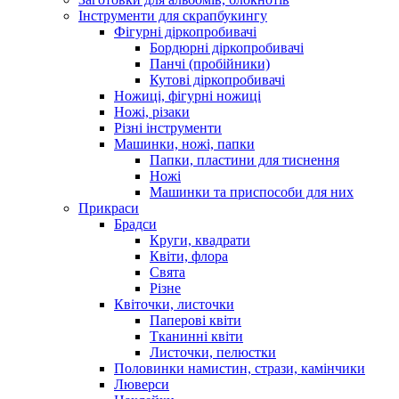
Інструменти для скрапбукингу
Фігурні діркопробивачі
Бордюрні діркопробивачі
Панчі (пробійники)
Кутові діркопробивачі
Ножиці, фігурні ножиці
Ножі, різаки
Різні інструменти
Машинки, ножі, папки
Папки, пластини для тиснення
Ножі
Машинки та приспособи для них
Прикраси
Брадси
Круги, квадрати
Квіти, флора
Свята
Різне
Квіточки, листочки
Паперові квіти
Тканинні квіти
Листочки, пелюстки
Половинки намистин, стрази, камінчики
Люверси